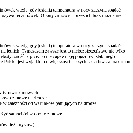
imówek wtedy, gdy jesienią temperatura w nocy zaczyna spadać
ek używania zimówek. Opony zimowe – przez ich brak można nie
imówek wtedy, gdy jesienią temperatura w nocy zaczyna spadać
a letnich. Tymczasem zawsze jest to niebezpieczeństwo nie tylko
elastyczność, a przez to nie zapewniają pojazdowi stabilnego
 Polska jest wyjątkiem u większości naszych sąsiadów za brak opon
ków typowo zimowych
typowo zimowe na drodze
nie w zależności od warunków panujących na drodze
osażyć samochód w opony zimowe
również turystów)