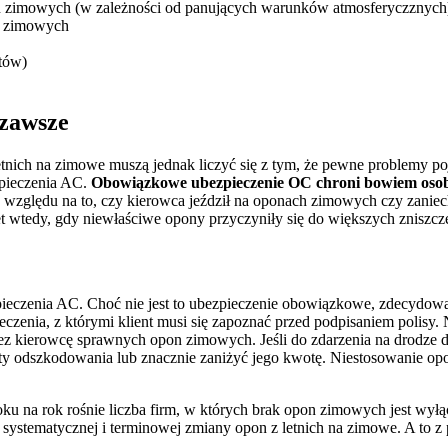
n zimowych (w zależności od panujących warunków atmosferyczznych
w zimowych
stów)
zawsze
tnich na zimowe muszą jednak liczyć się z tym, że pewne problemy po
zpieczenia AC.
Obowiązkowe ubezpieczenie OC chroni bowiem osob
zględu na to, czy kierowca jeździł na oponach zimowych czy zanie
t wtedy, gdy niewłaściwe opony przyczyniły się do większych zniszcz
eczenia AC. Choć nie jest to ubezpieczenie obowiązkowe, zdecydowanie
nia, z którymi klient musi się zapoznać przed podpisaniem polisy. N
z kierowcę sprawnych opon zimowych. Jeśli do zdarzenia na drodze d
ty odszkodowania lub znacznie zaniżyć jego kwotę. Niestosowanie op
z roku na rok rośnie liczba firm, w których brak opon zimowych jest 
 systematycznej i terminowej zmiany opon z letnich na zimowe. A to z