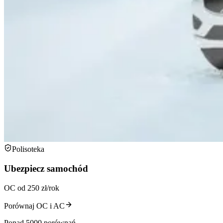
Polisoteka
Ubezpiecz samochód
OC od 250 zł/rok
Porównaj OC i AC
Ponad 5000 porównań