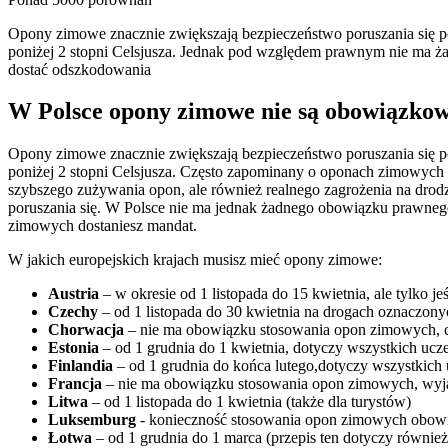
Opony zimowe znacznie zwiększają bezpieczeństwo poruszania się p
poniżej 2 stopni Celsjusza. Jednak pod względem prawnym nie ma 
dostać odszkodowania
W Polsce opony zimowe nie są obowiązkowe
Opony zimowe znacznie zwiększają bezpieczeństwo poruszania się p
poniżej 2 stopni Celsjusza. Często zapominany o oponach zimowych 
szybszego zużywania opon, ale również realnego zagrożenia na drodze
poruszania się. W Polsce nie ma jednak żadnego obowiązku prawneg
zimowych dostaniesz mandat.
W jakich europejskich krajach musisz mieć opony zimowe:
Austria
– w okresie od 1 listopada do 15 kwietnia, ale tylko 
Czechy
– od 1 listopada do 30 kwietnia na drogach oznaczo
Chorwacja
– nie ma obowiązku stosowania opon zimowych, ch
Estonia
– od 1 grudnia do 1 kwietnia, dotyczy wszystkich uc
Finlandia
– od 1 grudnia do końca lutego,dotyczy wszystkich 
Francja
– nie ma obowiązku stosowania opon zimowych, wyj
Litwa
– od 1 listopada do 1 kwietnia (także dla turystów)
Luksemburg
- konieczność stosowania opon zimowych obow
Łotwa
– od 1 grudnia do 1 marca (przepis ten dotyczy również