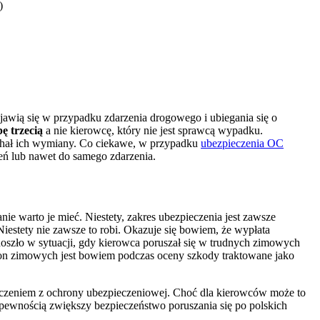
)
jawią się w przypadku zdarzenia drogowego i ubiegania się o
ę trzecią
a nie kierowcę, który nie jest sprawcą wypadku.
chał ich wymiany. Co ciekawe, w przypadku
ubezpieczenia OC
eń lub nawet do samego zdarzenia.
 warto je mieć. Niestety, zakres ubezpieczenia jest zawsze
iestety nie zawsze to robi. Okazuje się bowiem, że wypłata
oszło w sytuacji, gdy kierowca poruszał się w trudnych zimowych
on zimowych jest bowiem podczas oceny szkody traktowane jako
wyłączeniem z ochrony ubezpieczeniowej. Choć dla kierowców może to
 pewnością zwiększy bezpieczeństwo poruszania się po polskich