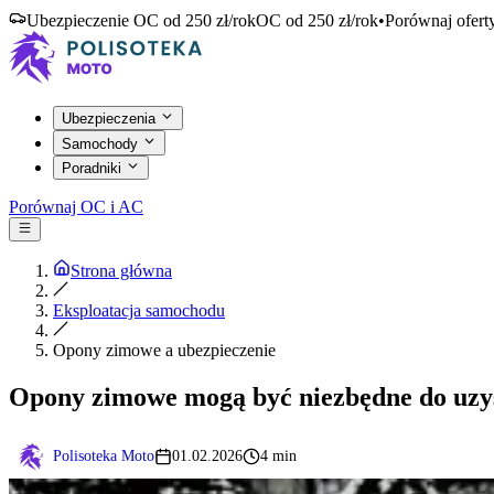
Ubezpieczenie OC od 250 zł/rok
OC od 250 zł/rok
•
Porównaj ofert
Ubezpieczenia
Samochody
Poradniki
Porównaj OC i AC
Strona główna
Eksploatacja samochodu
Opony zimowe a ubezpieczenie
Opony zimowe mogą być niezbędne do uzy
Polisoteka Moto
01.02.2026
4 min