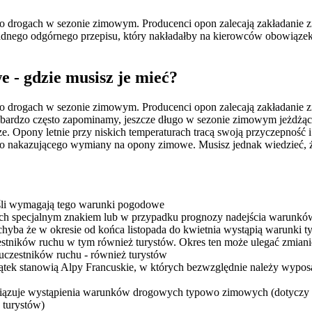
o drogach w sezonie zimowym. Producenci opon zalecają zakładanie z
żadnego odgórnego przepisu, który nakładałby na kierowców obowiąz
 - gdzie musisz je mieć?
o drogach w sezonie zimowym. Producenci opon zalecają zakładanie z
bardzo często zapominamy, jeszcze długo w sezonie zimowym jeżdżąc n
. Opony letnie przy niskich temperaturach tracą swoją przyczepność i 
o nakazującego wymiany na opony zimowe. Musisz jednak wiedzieć, że
jeśli wymagają tego warunki pogodowe
nych specjalnym znakiem lub w przypadku prognozy nadejścia warun
yba że w okresie od końca listopada do kwietnia wystąpią warunki 
zestników ruchu w tym również turystów. Okres ten może ulegać zmia
uczestników ruchu - również turystów
ątek stanowią Alpy Francuskie, w których bezwzględnie należy wyp
iązuje wystąpienia warunków drogowych typowo zimowych (dotyczy 
 turystów)