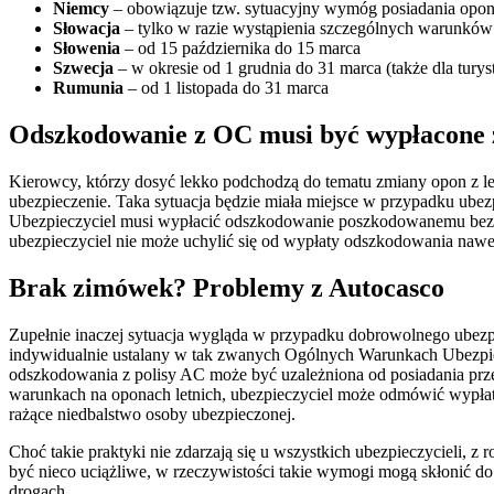
Niemcy
– obowiązuje tzw. sytuacyjny wymóg posiadania opo
Słowacja
– tylko w razie wystąpienia szczególnych warunkó
Słowenia
– od 15 października do 15 marca
Szwecja
– w okresie od 1 grudnia do 31 marca (także dla tury
Rumunia
– od 1 listopada do 31 marca
Odszkodowanie z OC musi być wypłacone 
Kierowcy, którzy dosyć lekko podchodzą do tematu zmiany opon z le
ubezpieczenie. Taka sytuacja będzie miała miejsce w przypadku ube
Ubezpieczyciel musi wypłacić odszkodowanie poszkodowanemu bez w
ubezpieczyciel nie może uchylić się od wypłaty odszkodowania nawe
Brak zimówek? Problemy z Autocasco
Zupełnie inaczej sytuacja wygląda w przypadku dobrowolnego ubezpi
indywidualnie ustalany w tak zwanych Ogólnych Warunkach Ubezpiecze
odszkodowania z polisy AC może być uzależniona od posiadania prze
warunkach na oponach letnich, ubezpieczyciel może odmówić wypła
rażące niedbalstwo osoby ubezpieczonej.
Choć takie praktyki nie zdarzają się u wszystkich ubezpieczycieli, 
być nieco uciążliwe, w rzeczywistości takie wymogi mogą skłonić do
drogach.