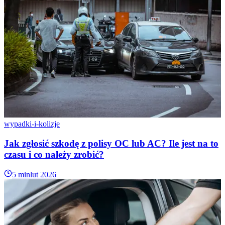
wypadki-i-kolizje
Jak zgłosić szkodę z polisy OC lub AC? Ile jest na to
czasu i co należy zrobić?
5 min
lut 2026