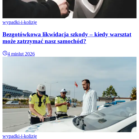
wypadki-i-kolizje
Bezgotówkowa likwidacja szkody – kiedy warsztat
może zatrzymać nasz samochód?
4 min
lut 2026
wypadki-i-kolizje