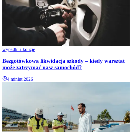
wypadki-i-kolizje
Bezgotówkowa likwidacja szkody – kiedy warsztat
może zatrzymać nasz samochód?
4 min
lut 2026