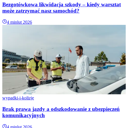
Bezgotówkowa likwidacja szkody – kiedy warsztat
może zatrzymać nasz samochód?
4 min
lut 2026
wypadki-i-kolizje
Brak prawa jazdy a odszkodowanie z ubezpieczeń
komunikacyjnych
4 min
lut 2026