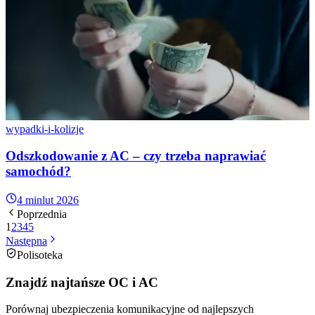
wypadki-i-kolizje
Odszkodowanie z AC – czy trzeba naprawiać
samochód?
4 min
lut 2026
Poprzednia
1
2
3
4
5
Następna
Polisoteka
Znajdź najtańsze OC i AC
Porównaj ubezpieczenia komunikacyjne od najlepszych