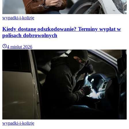
wypadki-i-kolizje
Kiedy dostanę odszkodowanie? Terminy wypłat w
polisach dobrowolnych
4 min
lut 2026
wypadki-i-kolizje