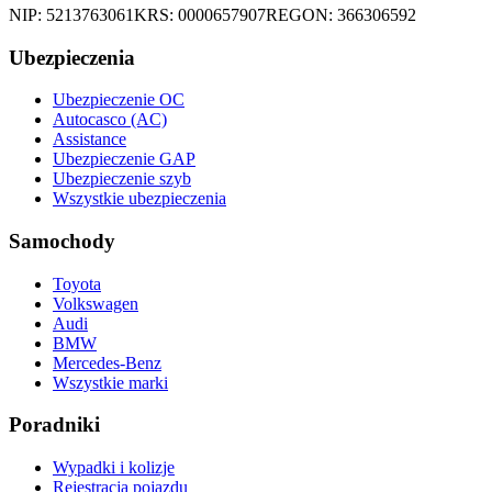
NIP:
5213763061
KRS:
0000657907
REGON:
366306592
Ubezpieczenia
Ubezpieczenie OC
Autocasco (AC)
Assistance
Ubezpieczenie GAP
Ubezpieczenie szyb
Wszystkie ubezpieczenia
Samochody
Toyota
Volkswagen
Audi
BMW
Mercedes-Benz
Wszystkie marki
Poradniki
Wypadki i kolizje
Rejestracja pojazdu