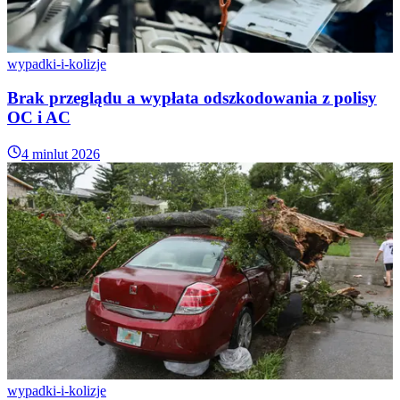
wypadki-i-kolizje
Brak przeglądu a wypłata odszkodowania z polisy
OC i AC
4 min
lut 2026
wypadki-i-kolizje