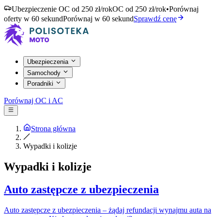
Ubezpieczenie OC od 250 zł/rok
OC od 250 zł/rok
•
Porównaj
oferty w 60 sekund
Porównaj w 60 sekund
Sprawdź cenę
Ubezpieczenia
Samochody
Poradniki
Porównaj OC i AC
Strona główna
Wypadki i kolizje
Wypadki i kolizje
Auto zastępcze z ubezpieczenia
Auto zastępcze z ubezpieczenia – żądaj refundacji wynajmu auta na