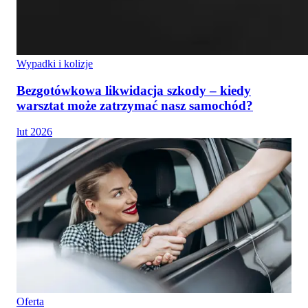
Wypadki i kolizje
Bezgotówkowa likwidacja szkody – kiedy
warsztat może zatrzymać nasz samochód?
lut 2026
Oferta