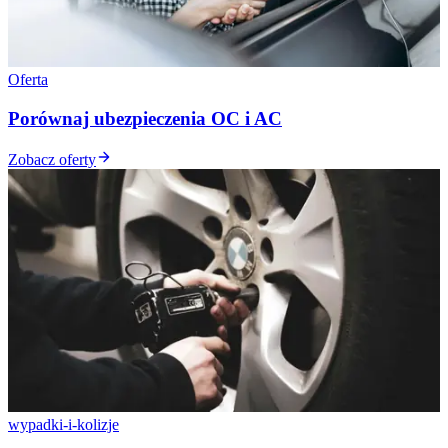
Oferta
Porównaj ubezpieczenia OC i AC
Zobacz oferty
wypadki-i-kolizje