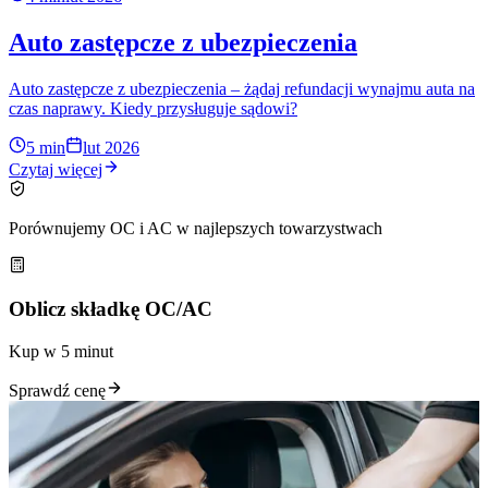
Auto zastępcze z ubezpieczenia
Auto zastępcze z ubezpieczenia – żądaj refundacji wynajmu auta na
czas naprawy. Kiedy przysługuje sądowi?
5 min
lut 2026
Czytaj więcej
Porównujemy OC i AC w najlepszych towarzystwach
Oblicz składkę OC/AC
Kup w 5 minut
Sprawdź cenę