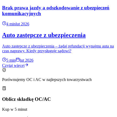
Brak prawa jazdy a odszkodowanie z ubezpieczeń
komunikacyjnych
4 min
lut 2026
Auto zastępcze z ubezpieczenia
Auto zastępcze z ubezpieczenia – żądaj refundacji wynajmu auta na
czas naprawy. Kiedy przysługuje sądowi?
5 min
lut 2026
Czytaj więcej
Porównujemy OC i AC w najlepszych towarzystwach
Oblicz składkę OC/AC
Kup w 5 minut