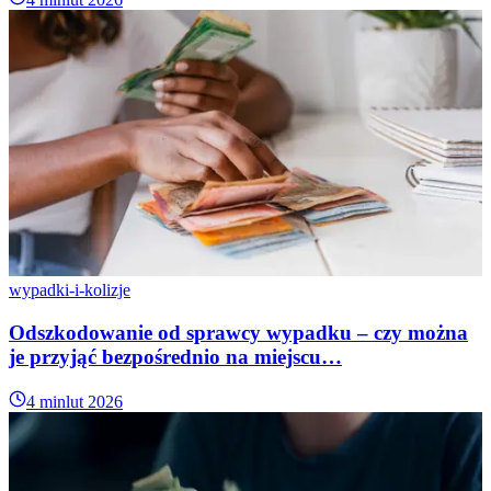
wypadki-i-kolizje
Odszkodowanie od sprawcy wypadku – czy można
je przyjąć bezpośrednio na miejscu…
4 min
lut 2026