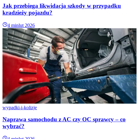
Jak przebiega likwidacja szkody w przypadku
kradzieży pojazdu?
4 min
lut 2026
wypadki-i-kolizje
Naprawa samochodu z AC czy OC sprawcy – co
wybrać?
4 min
lut 2026