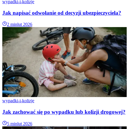
wypadki-i-kolizje
Jak napisać odwołanie od decyzji ubezpieczyciela?
2 min
lut 2026
wypadki-i-kolizje
Jak zachować się po wypadku lub kolizji drogowej?
5 min
lut 2026