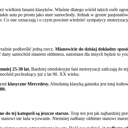
ież wielkimi fanami klasyków. Właśnie dlatego wśród takich osób og
 takie auta po prostu jako stare samochody. Jednak w gronie pasjonató
mer. Co one oznaczają i o czym powinni wiedzieć sympatycy motoryzac
aźnie podkreślić jedną rzecz.
Mianowicie do dzisiaj dokładny spos
 dany samochód mianem oldtimera, natomiast dla innych będzie to you
niej 25-30 lat.
Bardziej ortodoksyjni fani motoryzacji zaliczają do tej
amochód pochodzący już z lat 90. XX wieku.
nymi
klasyczne Mercedesy.
Absolutną klasyką gatunku jest tutaj kult
80.
 do tej kategorii są jeszcze starsze.
Trop ten jest jak najbardziej p
du stanowi nie lada wyzwanie. Niemniej zadbany oldtimer stanowi marze