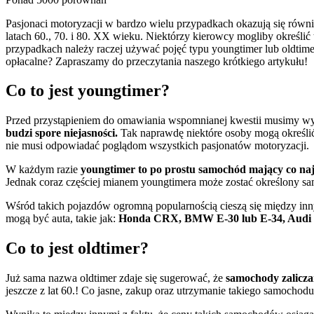
Pasjonaci motoryzacji w bardzo wielu przypadkach okazują się równ
latach 60., 70. i 80. XX wieku. Niektórzy kierowcy mogliby określić
przypadkach należy raczej używać pojęć typu youngtimer lub oldti
opłacalne? Zapraszamy do przeczytania naszego krótkiego artykułu!
Co to jest youngtimer?
Przed przystąpieniem do omawiania wspomnianej kwestii musimy wyr
budzi spore niejasności.
Tak naprawdę niektóre osoby mogą określić
nie musi odpowiadać poglądom wszystkich pasjonatów motoryzacji.
W każdym razie
youngtimer to po prostu samochód mający co najm
Jednak coraz częściej mianem youngtimera może zostać określony s
Wśród takich pojazdów ogromną popularnością cieszą się między in
mogą być auta, takie jak:
Honda CRX, BMW E-30 lub E-34, Audi 
Co to jest oldtimer?
Już sama nazwa oldtimer zdaje się sugerować, że
samochody zaliczane
jeszcze z lat 60.! Co jasne, zakup oraz utrzymanie takiego samocho