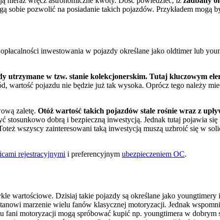
ją nieraz wręcz astronomiczne kwoty. Dość powiedzieć, iż
zadbany ol
ogą sobie pozwolić na posiadanie takich pojazdów. Przykładem mogą 
łacalności inwestowania w pojazdy określane jako oldtimer lub youn
dy utrzymane w tzw. stanie kolekcjonerskim. Tutaj kluczowym ele
ód, wartość pojazdu nie będzie już tak wysoka. Oprócz tego należy m
wową zaletę.
Otóż wartość takich pojazdów stale rośnie wraz z upły
 stosunkowo dobrą i bezpieczną inwestycją. Jednak tutaj pojawia się
oteż wszyscy zainteresowani taką inwestycją muszą uzbroić się w so
licami rejestracyjnymi
i preferencyjnym
ubezpieczeniem OC
.
e wartościowe. Dzisiaj takie pojazdy są określane jako youngtimery 
stanowi marzenie wielu fanów klasycznej motoryzacji. Jednak wspomnia
ędu fani motoryzacji mogą spróbować kupić np. youngtimera w dobrym s