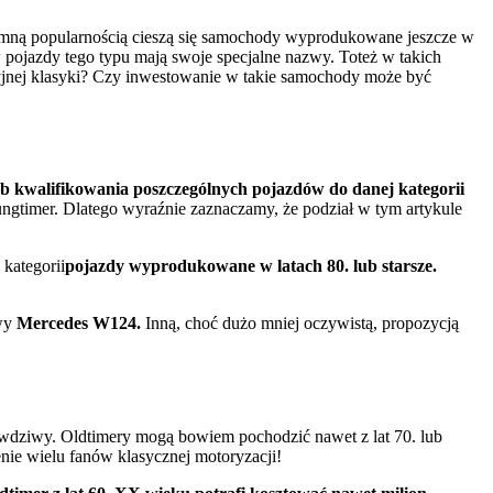
romną popularnością cieszą się samochody wyprodukowane jeszcze w
w pojazdy tego typu mają swoje specjalne nazwy. Toteż w takich
yjnej klasyki? Czy inwestowanie w takie samochody może być
ób kwalifikowania poszczególnych pojazdów do danej kategorii
ngtimer. Dlatego wyraźnie zaznaczamy, że podział w tym artykule
 kategorii
pojazdy wyprodukowane w latach 80. lub starsze.
owy
Mercedes W124.
Inną, choć dużo mniej oczywistą, propozycją
rawdziwy. Oldtimery mogą bowiem pochodzić nawet z lat 70. lub
nie wielu fanów klasycznej motoryzacji!