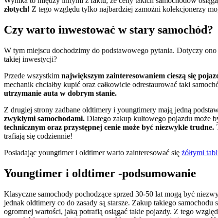
Wynika to między innymi z faktu, że ceny takich samochodów osiąga
złotych!
Z tego względu tylko najbardziej zamożni kolekcjonerzy m
Czy warto inwestować w stary samochód?
W tym miejscu dochodzimy do podstawowego pytania. Dotyczy ono op
takiej inwestycji?
Przede wszystkim
największym zainteresowaniem cieszą się pojaz
mechanik chciałby kupić oraz całkowicie odrestaurować taki samoch
utrzymanie auta w dobrym stanie.
Z drugiej strony zadbane oldtimery i youngtimery mają jedną podsta
zwykłymi samochodami.
Dlatego zakup kultowego pojazdu może być
technicznym oraz przystępnej cenie może być niezwykle trudne.
T
trafiają się codziennie!
Posiadając youngtimer i oldtimer warto zainteresować się
żółtymi tab
Youngtimer i oldtimer -podsumowanie
Klasyczne samochody pochodzące sprzed 30-50 lat mogą być niezwykl
jednak oldtimery co do zasady są starsze. Zakup takiego samochodu 
ogromnej wartości, jaką potrafią osiągać takie pojazdy. Z tego wzgl