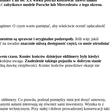
dtimer z lat 60. XX wieku potrafi kosztować nawet milion
być
zabytkowe modele Porsche lub Mercedesów z tego okresu.
gtimer. O czym warto pamiętać, aby właściwie ocenić opłacalność
mentem są sprawne i oryginalne podzespoły.
Jeśli więc jakiś
ieć na uwadze
znacznie niższą dostępność części, co może utrudniać
wem czasu. Koniec końców dzisiejsze oldtimery były kiedyś
 kolejna uwaga.
Znalezienie takiego pojazdu w dobrym stanie
lidną dawkę cierpliwości. Koniec końców prawdziwe okazje nie
i oldtimery. Co prawda, podział pomiędzy nimi jest dosyć umowny,
nymi autami interesują się również sami inwestorzy. Wynika to z
tanie technicznym. Przy stałej i dobrze prowadzonej konserwacji taki