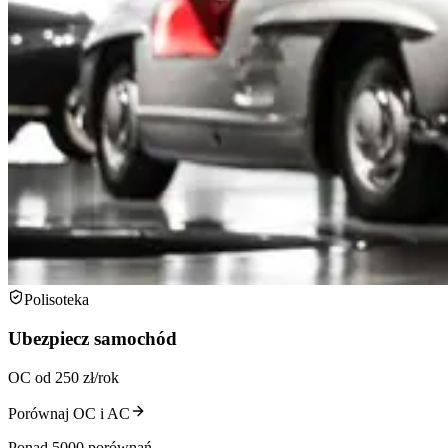
Polisoteka
Ubezpiecz samochód
OC od 250 zł/rok
Porównaj OC i AC
Ponad 5000 porównań