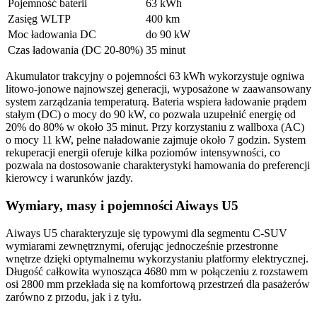
Pojemność baterii
63 kWh
Zasięg WLTP
400 km
Moc ładowania DC
do 90 kW
Czas ładowania (DC 20-80%)
35 minut
Akumulator trakcyjny o pojemności 63 kWh wykorzystuje ogniwa
litowo-jonowe najnowszej generacji, wyposażone w zaawansowany
system zarządzania temperaturą. Bateria wspiera ładowanie prądem
stałym (DC) o mocy do 90 kW, co pozwala uzupełnić energię od
20% do 80% w około 35 minut. Przy korzystaniu z wallboxa (AC)
o mocy 11 kW, pełne naładowanie zajmuje około 7 godzin. System
rekuperacji energii oferuje kilka poziomów intensywności, co
pozwala na dostosowanie charakterystyki hamowania do preferencji
kierowcy i warunków jazdy.
Wymiary, masy i pojemności Aiways U5
Aiways U5 charakteryzuje się typowymi dla segmentu C-SUV
wymiarami zewnętrznymi, oferując jednocześnie przestronne
wnętrze dzięki optymalnemu wykorzystaniu platformy elektrycznej.
Długość całkowita wynosząca 4680 mm w połączeniu z rozstawem
osi 2800 mm przekłada się na komfortową przestrzeń dla pasażerów
zarówno z przodu, jak i z tyłu.