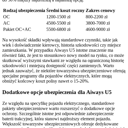
Rodzaj ubezpieczenia
Średni koszt roczny
Zakres cenowy
OC
1200-1500 zł
800-2200 zł
AC
4500-5500 zł
3800-7000 zł
Pakiet OC+AC
5500-6800 zł
4600-9000 zł
Na wysokość składki wpływają standardowe czynniki, takie jak
wiek i doświadczenie kierowcy, historia szkodowości czy miejsce
zamieszkania. W przypadku Aiways U5 istotne znaczenie ma
również fakt, że jest to stosunkowo nowy model na rynku, co może
skutkować wyższymi stawkami ze względu na ograniczoną historię
szkodowości i mniejszą dostępność części zamiennych. Warto
jednak zauważyć, że niektóre towarzystwa ubezpieczeniowe oferują
specjalne programy dla pojazdów elektrycznych, które mogą
obniżyć końcowy koszt polisy nawet o 15-20%.
Dodatkowe opcje ubezpieczenia dla Aiways U5
Ze względu na specyfikę pojazdu elektrycznego, standardowe
pakiety ubezpieczeniowe warto rozszerzyć o dodatkowe opcje
ochrony. Szczególnie istotne jest odpowiednie zabezpieczenie
baterii trakcyjnej, która stanowi najdroższy element pojazdu.
Większość towarzystw ubezpieczeniowych oferuje dedykowane