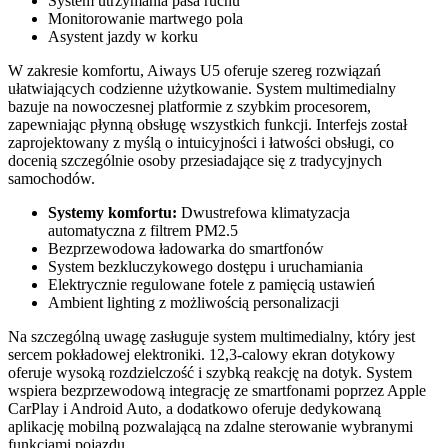
System utrzymania pasa ruchu
Monitorowanie martwego pola
Asystent jazdy w korku
W zakresie komfortu, Aiways U5 oferuje szereg rozwiązań
ułatwiających codzienne użytkowanie. System multimedialny
bazuje na nowoczesnej platformie z szybkim procesorem,
zapewniając płynną obsługę wszystkich funkcji. Interfejs został
zaprojektowany z myślą o intuicyjności i łatwości obsługi, co
docenią szczególnie osoby przesiadające się z tradycyjnych
samochodów.
Systemy komfortu:
Dwustrefowa klimatyzacja
automatyczna z filtrem PM2.5
Bezprzewodowa ładowarka do smartfonów
System bezkluczykowego dostępu i uruchamiania
Elektrycznie regulowane fotele z pamięcią ustawień
Ambient lighting z możliwością personalizacji
Na szczególną uwagę zasługuje system multimedialny, który jest
sercem pokładowej elektroniki. 12,3-calowy ekran dotykowy
oferuje wysoką rozdzielczość i szybką reakcję na dotyk. System
wspiera bezprzewodową integrację ze smartfonami poprzez Apple
CarPlay i Android Auto, a dodatkowo oferuje dedykowaną
aplikację mobilną pozwalającą na zdalne sterowanie wybranymi
funkcjami pojazdu.