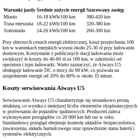
Warunki jazdy
Średnie zużycie energii
Szacowany zasięg
Miasto
16-18 kWh/100 km
380-420 km
Trasa mieszana
18-22 kWh/100 km
320-380 km
Autostrada
24-26 kWh/100 km
260-300 km
Przy obecnych cenach energii elektrycznej, koszt przejechania 100
km w warunkach miejskich wynosi około 25-30 zł przy ładowaniu
domowym. Korzystanie z publicznych stacji ładowania może
zwiększyć te koszty do 40-60 zł za 100 km, w zależności od
operatora i typu ładowarki. Warto zaznaczyć, że Aiways U5
obsługuje ładowanie DC o mocy do 90 kW, co pozwala na
uzupełnienie energii od 20% do 80% w około 35 minut.
Koszty serwisowania Aiways U5
Serwisowanie Aiways U5 charakteryzuje się stosunkowo prostą
strukturą, co wynika z mniejszej liczby elementów eksploatacyjnych
w porównaniu do pojazdów spalinowych. Producent zaleca
wykonywanie przeglądów co 20 000 km lub raz w roku.
Standardowy przegląd obejmuje kontrolę układów bezpieczeństwa,
zawieszenia, układu hamulcowego oraz sprawdzenie stanu baterii i
systemów elektrycznych.