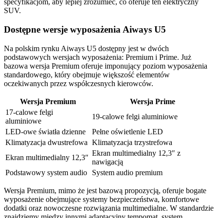
specyfikacjom, aby lepiej zrozumieć, co oferuje ten elektryczny
SUV.
Dostępne wersje wyposażenia Aiways U5
Na polskim rynku Aiways U5 dostępny jest w dwóch
podstawowych wersjach wyposażenia: Premium i Prime. Już
bazowa wersja Premium oferuje imponujący poziom wyposażenia
standardowego, który obejmuje większość elementów
oczekiwanych przez współczesnych kierowców.
Wersja Premium
Wersja Prime
17-calowe felgi
19-calowe felgi aluminiowe
aluminiowe
LED-owe światła dzienne
Pełne oświetlenie LED
Klimatyzacja dwustrefowa
Klimatyzacja trzystrefowa
Ekran multimedialny 12,3″ z
Ekran multimedialny 12,3″
nawigacją
Podstawowy system audio
System audio premium
Wersja Premium, mimo że jest bazową propozycją, oferuje bogate
wyposażenie obejmujące systemy bezpieczeństwa, komfortowe
dodatki oraz nowoczesne rozwiązania multimedialne. W standardzie
znajdziemy między innymi adaptacyjny tempomat, system