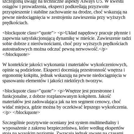
szczególną uwagę na techniczne aspekty Aiways U5. W kwestii
osiągów i prowadzenia, eksperci podkreślają przyzwoite
przyspieszenie i stabilne zachowanie na drodze, choć wskazują na
pewne niedociągnięcia w zestrojeniu zawieszenia przy wyższych
prędkościach.
<blockquote class="quote"> <p>Układ napędowy pracuje płynnie i
zapewnia satysfakcjonującą dynamikę w mieście. Zawieszenie radzi
sobie dobrze z nierównościami, choć przy wyższych prędkościach
autostradowych można odczuć pewną nerwowość.</p>
</blockquote>
W kontekście jakości wykonania i materiałów wykończeniowych,
opinie są podzielone. Eksperci doceniają przestronność wnętrza i
ergonomię kokpitu, jednak wskazują na pewne niedociągnięcia w
spasowaniu elementów i jakości niektórych tworzyw.
<blockquote class="quote"> <p>Wnętrze jest przestronne i
funkcjonalne, z dobrze rozplanowanym kokpitem. Jakość
materiałów jest zadowalająca jak na ten segment cenowy, choć
widać miejsca, gdzie można by oczekiwać lepszego wykończenia.
</p> </blockquote>
Szczególnie pozytywnie oceniany jest system multimedialny i
wyposażenie z zakresu bezpieczeństwa, które według ekspertów
stoją na wysokim poziomie. Zwracają jednak uwagę na czasami