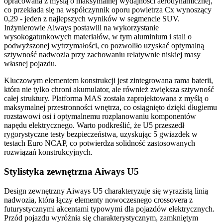
opracowana z myślą o maksymalnej wydajności aerodynamicznej,
co przekłada się na współczynnik oporu powietrza Cx wynoszący
0,29 - jeden z najlepszych wyników w segmencie SUV.
Inżynierowie Aiways postawili na wykorzystanie
wysokogatunkowych materiałów, w tym aluminium i stali o
podwyższonej wytrzymałości, co pozwoliło uzyskać optymalną
sztywność nadwozia przy zachowaniu relatywnie niskiej masy
własnej pojazdu.
Kluczowym elementem konstrukcji jest zintegrowana rama baterii,
która nie tylko chroni akumulator, ale również zwiększa sztywność
całej struktury. Platforma MAS została zaprojektowana z myślą o
maksymalnej przestronności wnętrza, co osiągnięto dzięki długiemu
rozstawowi osi i optymalnemu rozplanowaniu komponentów
napędu elektrycznego. Warto podkreślić, że U5 przeszedł
rygorystyczne testy bezpieczeństwa, uzyskując 5 gwiazdek w
testach Euro NCAP, co potwierdza solidność zastosowanych
rozwiązań konstrukcyjnych.
Stylistyka zewnętrzna Aiways U5
Design zewnętrzny Aiways U5 charakteryzuje się wyrazistą linią
nadwozia, która łączy elementy nowoczesnego crossovera z
futurystycznymi akcentami typowymi dla pojazdów elektrycznych.
Przód pojazdu wyróżnia się charakterystycznym, zamkniętym