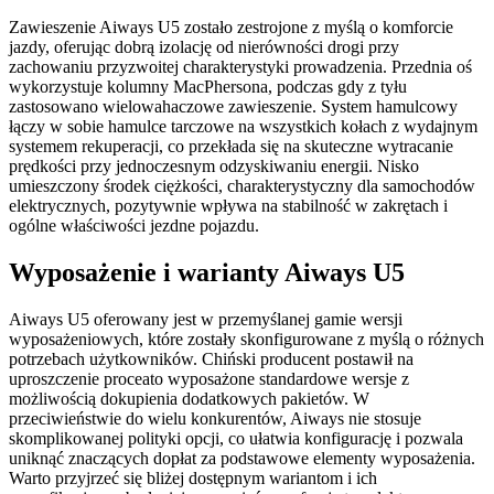
Zawieszenie Aiways U5 zostało zestrojone z myślą o komforcie
jazdy, oferując dobrą izolację od nierówności drogi przy
zachowaniu przyzwoitej charakterystyki prowadzenia. Przednia oś
wykorzystuje kolumny MacPhersona, podczas gdy z tyłu
zastosowano wielowahaczowe zawieszenie. System hamulcowy
łączy w sobie hamulce tarczowe na wszystkich kołach z wydajnym
systemem rekuperacji, co przekłada się na skuteczne wytracanie
prędkości przy jednoczesnym odzyskiwaniu energii. Nisko
umieszczony środek ciężkości, charakterystyczny dla samochodów
elektrycznych, pozytywnie wpływa na stabilność w zakrętach i
ogólne właściwości jezdne pojazdu.
Wyposażenie i warianty Aiways U5
Aiways U5 oferowany jest w przemyślanej gamie wersji
wyposażeniowych, które zostały skonfigurowane z myślą o różnych
potrzebach użytkowników. Chiński producent postawił na
uproszczenie proceato wyposażone standardowe wersje z
możliwością dokupienia dodatkowych pakietów. W
przeciwieństwie do wielu konkurentów, Aiways nie stosuje
skomplikowanej polityki opcji, co ułatwia konfigurację i pozwala
uniknąć znaczących dopłat za podstawowe elementy wyposażenia.
Warto przyjrzeć się bliżej dostępnym wariantom i ich