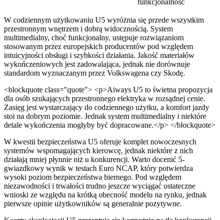
funkcjonalność
W codziennym użytkowaniu U5 wyróżnia się przede wszystkim
przestronnym wnętrzem i dobrą widocznością. System
multimedialny, choć funkcjonalny, ustępuje rozwiązaniom
stosowanym przez europejskich producentów pod względem
intuicyjności obsługi i szybkości działania. Jakość materiałów
wykończeniowych jest zadowalająca, jednak nie dorównuje
standardom wyznaczanym przez Volkswagena czy Skodę.
<blockquote class="quote"> <p>Aiways U5 to świetna propozycja
dla osób szukających przestronnego elektryka w rozsądnej cenie.
Zasięg jest wystarczający do codziennego użytku, a komfort jazdy
stoi na dobrym poziomie. Jednak system multimedialny i niektóre
detale wykończenia mogłyby być dopracowane.</p> </blockquote>
W kwestii bezpieczeństwa U5 oferuje komplet nowoczesnych
systemów wspomagających kierowcę, jednak niektóre z nich
działają mniej płynnie niż u konkurencji. Warto docenić 5-
gwiazdkowy wynik w testach Euro NCAP, który potwierdza
wysoki poziom bezpieczeństwa biernego. Pod względem
niezawodności i trwałości trudno jeszcze wyciągać ostateczne
wnioski ze względu na krótką obecność modelu na rynku, jednak
pierwsze opinie użytkowników są generalnie pozytywne.