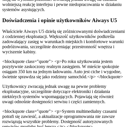
wolniejszą reakcję interfejsu i pewne niedopracowania w działaniu
systemów asystujących.
Doświadczenia i opinie użytkowników Aiways U5
Właściciele Aiways U5 dzielą się zróżnicowanymi doświadczeniami
z codziennej eksploatacji. Większość użytkowników podkreśla
zadowalający zasięg w warunkach miejskich i komfortowe warunki
podróżowania, szczególnie doceniając przestronność wnętrza i
wyciszenie kabiny.
<blockquote class="quote"> <p>Po roku użytkowania jestem
pozytywnie zaskoczony realnym zasięgiem. W mieście spokojnie
osiągam 350 km na jednym ładowaniu. Auto jest ciche i wygodne,
świetnie sprawdza się jako rodzinny samochód.</p> </blockquote>
Użytkownicy zwracają jednak uwagę na pewne problemy
eksploatacyjne, szczególnie dotyczące elektroniki i działania
niektórych systemów wspomagających. Pojawiają się również
uwagi odnośnie dostępności serwisu i części zamiennych.
<blockquote class="quote"> <p>System multimedialny czasami
potrafi się zawiesić, a aktualizacje oprogramowania nie zawsze
rozwiązują wszystkie problemy. Dostępność autoryzowanych
serwisów mogłaby być lepsza.</p> </blockquote>