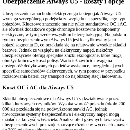
Ubezpieczenie Aiways U5 - koszty i opcje
Ubezpieczenie samochodu elektrycznego takiego jak Aiways U5
wymaga szczególnego podejścia ze względu na specyfikę tego typu
pojazdów. Kluczowe znaczenie ma nie tylko standardowe OC i AC,
ale również dodatkowe opcje chroniące kosztowne komponenty
elektryczne, w tym przede wszystkim baterię trakcyjną. Na polskim
rynku ubezpieczeniowym Aiways U5 jest klasyfikowany jako
pojazd segmentu D, co przekłada się na relatywnie wysokie składki
bazowe. Jednak ze względu na elektryczny napęd, niektórzy
ubezpieczyciele oferują specjalne zniżki ekologiczne, które mogą
obniżyć końcowy koszt polisy. Warto też zwrócić uwagę na
dostępność dedykowanych pakietów assistance, uwzględniających
specyfikę samochodów elektrycznych, w tym pomoc w przypadku
rozładowania baterii czy transport do najbliższej stacji ładowania.
Koszt OC i AC dla Aiways U5
Składki ubezpieczeniowe dla Aiways U5 są kształtowane przez
kilka kluczowych czynników. Wysoka wartość pojazdu (około 200
000 zł) przekłada się na podwyższone stawki AC, jednak
nowoczesne systemy bezpieczeństwa i elektryczny napęd mogą
działać na korzyść właściciela. Analiza ofert głównych towarzystw
ubezpieczeniowych pokazuje znaczące różnice w wycenach - nawet
do 30% między najdroższą a najtańszą opcją.