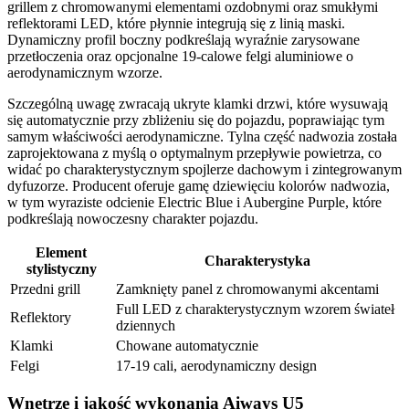
grillem z chromowanymi elementami ozdobnymi oraz smukłymi
reflektorami LED, które płynnie integrują się z linią maski.
Dynamiczny profil boczny podkreślają wyraźnie zarysowane
przetłoczenia oraz opcjonalne 19-calowe felgi aluminiowe o
aerodynamicznym wzorze.
Szczególną uwagę zwracają ukryte klamki drzwi, które wysuwają
się automatycznie przy zbliżeniu się do pojazdu, poprawiając tym
samym właściwości aerodynamiczne. Tylna część nadwozia została
zaprojektowana z myślą o optymalnym przepływie powietrza, co
widać po charakterystycznym spojlerze dachowym i zintegrowanym
dyfuzorze. Producent oferuje gamę dziewięciu kolorów nadwozia,
w tym wyraziste odcienie Electric Blue i Aubergine Purple, które
podkreślają nowoczesny charakter pojazdu.
Element
Charakterystyka
stylistyczny
Przedni grill
Zamknięty panel z chromowanymi akcentami
Full LED z charakterystycznym wzorem świateł
Reflektory
dziennych
Klamki
Chowane automatycznie
Felgi
17-19 cali, aerodynamiczny design
Wnętrze i jakość wykonania Aiways U5