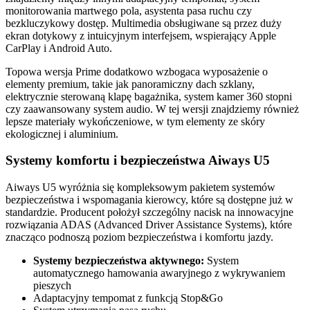
monitorowania martwego pola, asystenta pasa ruchu czy
bezkluczykowy dostęp. Multimedia obsługiwane są przez duży
ekran dotykowy z intuicyjnym interfejsem, wspierający Apple
CarPlay i Android Auto.
Topowa wersja Prime dodatkowo wzbogaca wyposażenie o
elementy premium, takie jak panoramiczny dach szklany,
elektrycznie sterowaną klapę bagażnika, system kamer 360 stopni
czy zaawansowany system audio. W tej wersji znajdziemy również
lepsze materiały wykończeniowe, w tym elementy ze skóry
ekologicznej i aluminium.
Systemy komfortu i bezpieczeństwa Aiways U5
Aiways U5 wyróżnia się kompleksowym pakietem systemów
bezpieczeństwa i wspomagania kierowcy, które są dostępne już w
standardzie. Producent położył szczególny nacisk na innowacyjne
rozwiązania ADAS (Advanced Driver Assistance Systems), które
znacząco podnoszą poziom bezpieczeństwa i komfortu jazdy.
Systemy bezpieczeństwa aktywnego:
System
automatycznego hamowania awaryjnego z wykrywaniem
pieszych
Adaptacyjny tempomat z funkcją Stop&Go