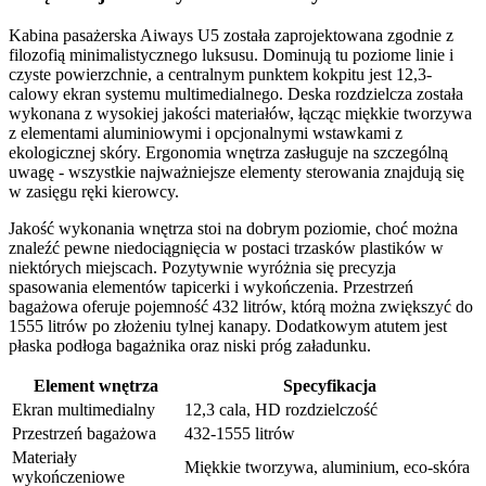
Kabina pasażerska Aiways U5 została zaprojektowana zgodnie z
filozofią minimalistycznego luksusu. Dominują tu poziome linie i
czyste powierzchnie, a centralnym punktem kokpitu jest 12,3-
calowy ekran systemu multimedialnego. Deska rozdzielcza została
wykonana z wysokiej jakości materiałów, łącząc miękkie tworzywa
z elementami aluminiowymi i opcjonalnymi wstawkami z
ekologicznej skóry. Ergonomia wnętrza zasługuje na szczególną
uwagę - wszystkie najważniejsze elementy sterowania znajdują się
w zasięgu ręki kierowcy.
Jakość wykonania wnętrza stoi na dobrym poziomie, choć można
znaleźć pewne niedociągnięcia w postaci trzasków plastików w
niektórych miejscach. Pozytywnie wyróżnia się precyzja
spasowania elementów tapicerki i wykończenia. Przestrzeń
bagażowa oferuje pojemność 432 litrów, którą można zwiększyć do
1555 litrów po złożeniu tylnej kanapy. Dodatkowym atutem jest
płaska podłoga bagażnika oraz niski próg załadunku.
Element wnętrza
Specyfikacja
Ekran multimedialny
12,3 cala, HD rozdzielczość
Przestrzeń bagażowa
432-1555 litrów
Materiały
Miękkie tworzywa, aluminium, eco-skóra
wykończeniowe