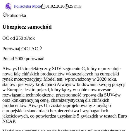
Polisoteka Moto
01.02.2026
25 min
Polisoteka
Ubezpiecz samochód
OC od 250 zł/rok
Porównaj OC i AC
Ponad 5000 porównań
Aiways U5 to elektryczny SUV segmentu C, który reprezentuje
nową falę chińskich producentów wkraczających na europejski
rynek motoryzacyjny. Model ten, wprowadzony w 2020 roku,
stanowi pierwszy krok marki Aiways w budowaniu swojej pozycji
w Europie. Jest to pojazd, który łączy w sobie nowoczesne
rozwiązania technologiczne, przestronność typową dla SUV-ów
oraz konkurencyjną cenę, charakterystyczną dla chińskich
producentów. Aiways U5 został zaprojektowany z myślą o
europejskich standardach bezpieczeństwa i wymaganiach
jakościowych, co potwierdza uzyskanie 5 gwiazdek w testach Euro
NCAP.