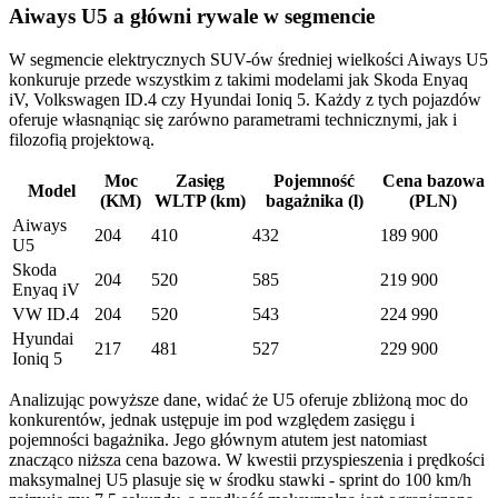
Aiways U5 a główni rywale w segmencie
W segmencie elektrycznych SUV-ów średniej wielkości Aiways U5
konkuruje przede wszystkim z takimi modelami jak Skoda Enyaq
iV, Volkswagen ID.4 czy Hyundai Ioniq 5. Każdy z tych pojazdów
oferuje własnąniąc się zarówno parametrami technicznymi, jak i
filozofią projektową.
Moc
Zasięg
Pojemność
Cena bazowa
Model
(KM)
WLTP (km)
bagażnika (l)
(PLN)
Aiways
204
410
432
189 900
U5
Skoda
204
520
585
219 900
Enyaq iV
VW ID.4
204
520
543
224 990
Hyundai
217
481
527
229 900
Ioniq 5
Analizując powyższe dane, widać że U5 oferuje zbliżoną moc do
konkurentów, jednak ustępuje im pod względem zasięgu i
pojemności bagażnika. Jego głównym atutem jest natomiast
znacząco niższa cena bazowa. W kwestii przyspieszenia i prędkości
maksymalnej U5 plasuje się w środku stawki - sprint do 100 km/h