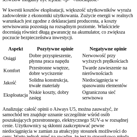
W kwestii kosztów eksploatacji, większość użytkowników wyraża
zadowolenie z ekonomiki użytkowania. Zużycie energii w realnych
warunkach jest zgodne z deklaracjami producenta, a koszty
serwisowania pozostają na rozsądnym poziomie. Właściciele
doceniają również długą gwarancję na akumulator, co zwiększa
poczucie bezpieczeństwa inwestycji.
Aspekt
Pozytywne opinie
Negatywne opinie
Dobre przyspieszenie,
Nerwowość przy
Osiągi
płynna praca napędu
wyższych prędkościach
Przestronne wnętrze,
Twarde zawieszenie na
Komfort
dobre wyciszenie
nierównościach
Solidna konstrukcja,
Niedociągnięcia w
Jakość
trwałe materiały
spasowaniu elementów
Niskie koszty, dobry
Ograniczona sieć
Eksploatacja
zasięg
serwisowa
Analizując całość opinii o Aiways U5, można zauważyć, że
samochód ten znajduje uznanie szczególnie wśród osób
poszukujących przestronnego, elektrycznego SUV-a w rozsądnej
cenie. Użytkownicy są skłonni zaakceptować pewne
niedociągnięcia w zamian za atrakcyjny stosunek możliwości do
ceny. Warto jednak mieć na uwadze, że jest to stosunkowo młoda