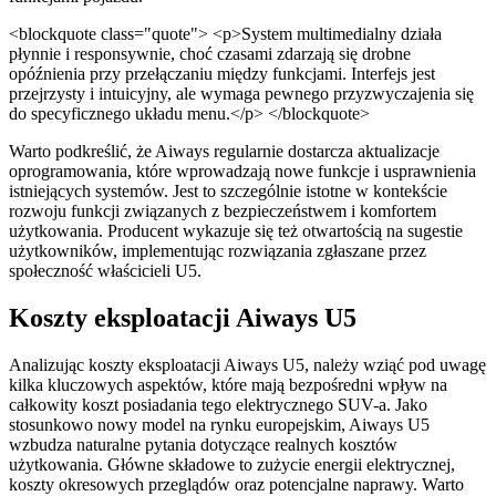
<blockquote class="quote"> <p>System multimedialny działa
płynnie i responsywnie, choć czasami zdarzają się drobne
opóźnienia przy przełączaniu między funkcjami. Interfejs jest
przejrzysty i intuicyjny, ale wymaga pewnego przyzwyczajenia się
do specyficznego układu menu.</p> </blockquote>
Warto podkreślić, że Aiways regularnie dostarcza aktualizacje
oprogramowania, które wprowadzają nowe funkcje i usprawnienia
istniejących systemów. Jest to szczególnie istotne w kontekście
rozwoju funkcji związanych z bezpieczeństwem i komfortem
użytkowania. Producent wykazuje się też otwartością na sugestie
użytkowników, implementując rozwiązania zgłaszane przez
społeczność właścicieli U5.
Koszty eksploatacji Aiways U5
Analizując koszty eksploatacji Aiways U5, należy wziąć pod uwagę
kilka kluczowych aspektów, które mają bezpośredni wpływ na
całkowity koszt posiadania tego elektrycznego SUV-a. Jako
stosunkowo nowy model na rynku europejskim, Aiways U5
wzbudza naturalne pytania dotyczące realnych kosztów
użytkowania. Główne składowe to zużycie energii elektrycznej,
koszty okresowych przeglądów oraz potencjalne naprawy. Warto