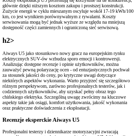
Koszty eksploatacji U5 prezentują się korzystnie na tle konkurencji,
głównie dzięki niższym kosztom zakupu i prostszej konstrukcji.
Zużycie energii w cyklu mieszanym oscyluje wokół 17-19 kWh/100
km, co jest wynikiem porównywalnym z rywalami. Koszty
serwisowania mogą być jednak wyższe ze względu na mniejszą
dostępność części zamiennych i ograniczoną sieć serwisową.
h2>
Aiways U5 jako stosunkowo nowy gracz na europejskim rynku
elektrycznych SUV-ów wzbudza sporo emocji i kontrowersji.
Analizując dostępne recenzje i opinie użytkowników, można
zauważyć pewną polaryzację ocen - od entuzjastycznych pochwał
za stosunek jakości do ceny, po krytyczne uwagi dotyczące
niektórych aspektów wykonania. Warto przyjrzeć się szczegółowo
różnym perspektywom, zarówno profesjonalnych testerów, jak i
codziennych użytkowników, aby uzyskać pełny obraz tego
chińskiego elektryka. Szczególną uwagę zwrócimy na kluczowe
aspekty takie jak osiągi, komfort użytkowania, jakość wykonania
oraz praktyczne doświadczenia z eksploatacji.
Recenzje eksperckie Aiways U5
Profesjonalni testerzy i dziennikarze motoryzacyjni zwracają