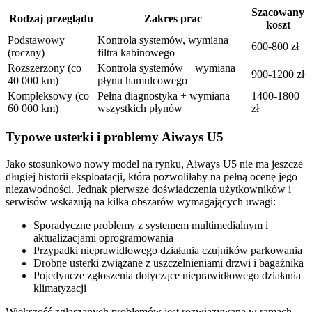
Szacowany
Rodzaj przeglądu
Zakres prac
koszt
Podstawowy
Kontrola systemów, wymiana
600-800 zł
(roczny)
filtra kabinowego
Rozszerzony (co
Kontrola systemów + wymiana
900-1200 zł
40 000 km)
płynu hamulcowego
Kompleksowy (co
Pełna diagnostyka + wymiana
1400-1800
60 000 km)
wszystkich płynów
zł
Typowe usterki i problemy Aiways U5
Jako stosunkowo nowy model na rynku, Aiways U5 nie ma jeszcze
długiej historii eksploatacji, która pozwoliłaby na pełną ocenę jego
niezawodności. Jednak pierwsze doświadczenia użytkowników i
serwisów wskazują na kilka obszarów wymagających uwagi:
Sporadyczne problemy z systemem multimedialnym i
aktualizacjami oprogramowania
Przypadki nieprawidłowego działania czujników parkowania
Drobne usterki związane z uszczelnieniami drzwi i bagażnika
Pojedyncze zgłoszenia dotyczące nieprawidłowego działania
klimatyzacji
Większość zgłaszanych problemów jest rozwiązywana w ramach