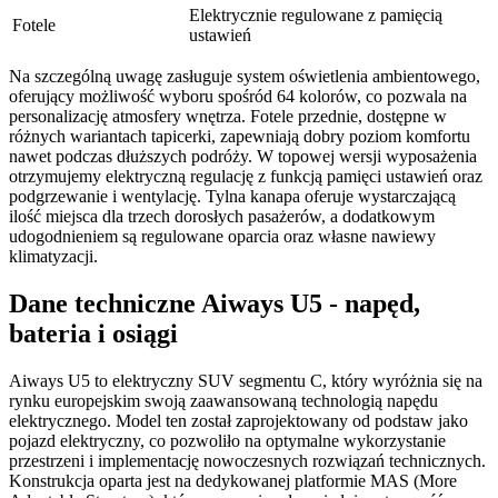
Elektrycznie regulowane z pamięcią
Fotele
ustawień
Na szczególną uwagę zasługuje system oświetlenia ambientowego,
oferujący możliwość wyboru spośród 64 kolorów, co pozwala na
personalizację atmosfery wnętrza. Fotele przednie, dostępne w
różnych wariantach tapicerki, zapewniają dobry poziom komfortu
nawet podczas dłuższych podróży. W topowej wersji wyposażenia
otrzymujemy elektryczną regulację z funkcją pamięci ustawień oraz
podgrzewanie i wentylację. Tylna kanapa oferuje wystarczającą
ilość miejsca dla trzech dorosłych pasażerów, a dodatkowym
udogodnieniem są regulowane oparcia oraz własne nawiewy
klimatyzacji.
Dane techniczne Aiways U5 - napęd,
bateria i osiągi
Aiways U5 to elektryczny SUV segmentu C, który wyróżnia się na
rynku europejskim swoją zaawansowaną technologią napędu
elektrycznego. Model ten został zaprojektowany od podstaw jako
pojazd elektryczny, co pozwoliło na optymalne wykorzystanie
przestrzeni i implementację nowoczesnych rozwiązań technicznych.
Konstrukcja oparta jest na dedykowanej platformie MAS (More