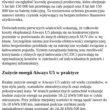
również uwzględnić kwestię gwarancji producenta, która obejmuje
5 lat lub 150 000 km przebiegu na cały pojazd oraz 8 lat lub 150
000 km na baterię trakcyjną. Ta rozszerzona ochrona gwarancyjna
stanowi istotny czynnik wpływający na bezpieczeństwo finansowe
użytkownika.
Doświadczenia pierwszych właścicieli wskazują, że całkowite
koszty eksploatacji Aiways U5 plasują się na konkurencyjnym
poziomie w porównaniu do innych elektrycznych SUV-ów w tej
klasie. Szczególnie istotna jest kwestia efektywności energetycznej,
która bezpośrednio przekłada się na miesięczne wydatki związane z
ładowaniem pojazdu. System zarządzania baterią oraz możliwość
korzystania z różnych opcji ładowania (AC/DC) pozwalają na
optymalizację kosztów w zależności od indywidualnych potrzeb i
dostępnej infrastruktury.
Zużycie energii Aiways U5 w praktyce
Realne zużycie energii w Aiways U5 zależy od wielu czynników, w
tym stylu jazdy, warunków atmosferycznych oraz rodzaju
pokonywanej trasy. W testach praktycznych samochód wykazuje
średnie zużycie energii na poziomie 18-22 kWh/100 km w cyklu
mieszanym. Przy jeździe miejskiej wartości te mogą spaść nawet do
16-18 kWh/100 km, natomiast podczas szybkiej jazdy
autostradowej mogą wzrosnąć do 24-26 kWh/100 km.