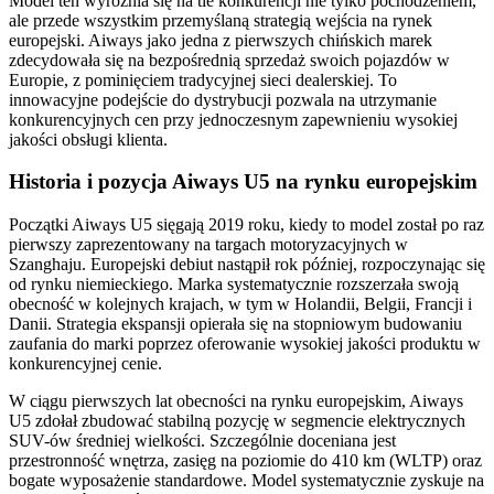
Model ten wyróżnia się na tle konkurencji nie tylko pochodzeniem,
ale przede wszystkim przemyślaną strategią wejścia na rynek
europejski. Aiways jako jedna z pierwszych chińskich marek
zdecydowała się na bezpośrednią sprzedaż swoich pojazdów w
Europie, z pominięciem tradycyjnej sieci dealerskiej. To
innowacyjne podejście do dystrybucji pozwala na utrzymanie
konkurencyjnych cen przy jednoczesnym zapewnieniu wysokiej
jakości obsługi klienta.
Historia i pozycja Aiways U5 na rynku europejskim
Początki Aiways U5 sięgają 2019 roku, kiedy to model został po raz
pierwszy zaprezentowany na targach motoryzacyjnych w
Szanghaju. Europejski debiut nastąpił rok później, rozpoczynając się
od rynku niemieckiego. Marka systematycznie rozszerzała swoją
obecność w kolejnych krajach, w tym w Holandii, Belgii, Francji i
Danii. Strategia ekspansji opierała się na stopniowym budowaniu
zaufania do marki poprzez oferowanie wysokiej jakości produktu w
konkurencyjnej cenie.
W ciągu pierwszych lat obecności na rynku europejskim, Aiways
U5 zdołał zbudować stabilną pozycję w segmencie elektrycznych
SUV-ów średniej wielkości. Szczególnie doceniana jest
przestronność wnętrza, zasięg na poziomie do 410 km (WLTP) oraz
bogate wyposażenie standardowe. Model systematycznie zyskuje na