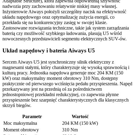
Adaptable Structure), która zapewnia odpowiednią sztywność
nadwozia przy zachowaniu relatywnie niskiej masy własnej.
Inżynierowie Aiways położyli szczególny nacisk na efektywność
układu napędowego oraz optymalizację zużycia energii, co
przekłada się na konkurencyjny zasięg w swojej klasie.
Zastosowane rozwiązania techniczne, takie jak system zarządzania
baterią czy możliwość szybkiego ładowania, plasują U5 wśród
nowoczesnych przedstawicieli segmentu elektrycznych SUV-ów.
Układ napędowy i bateria Aiways U5
Sercem Aiways U5 jest synchroniczny silnik elektryczny z
magnesami stałymi, który charakteryzuje się wysoką sprawnością i
kulturą pracy. Jednostka napędowa generuje moc 204 KM (150
kW) oraz maksymalny moment obrotowy 310 Nm, dostępny
praktycznie od pierwszego wciśnięcia pedału przyspieszenia. Napęd
przekazywany jest na przednią oś za pośrednictwem
jednostopniowej przekładni redukcyjnej, co zapewnia płynne
przyspieszenie bez szarpnięć charakterystycznych dla klasycznych
skrzyń biegów.
Parametr
Wartość
Moc maksymalna
204 KM (150 kW)
Moment obrotowy
310 Nm