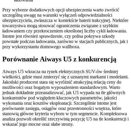
Przy wyborze dodatkowych opcji ubezpieczenia warto zwrócić
szczególną uwagę na warunki wyłączeń odpowiedzialności
ubezpieczyciela, zwłaszcza w kontekście baterii trakcyjnej. Niektóre
towarzystwa mogą stosować ograniczenia związane z szybkim
ładowaniem czy przekroczeniem określonej liczby cykli ładowania.
Istotne jest również sprawdzenie, czy polisa pokrywa szkody
powstałe podczas ładowania, zarówno w stacjach publicznych, jak i
przy wykorzystaniu domowego wallboxa.
Porównanie Aiways U5 z konkurencją
Aiways U5 wkracza na rynek elektrycznych SUV-ów średniej
wielkości, gdzie musi zmierzyć się z uznanymi markami i modelami.
Jakoński producent stara się wyróżnić atrakcyjną relacją ceny do
możliwości oraz bogatym wyposażeniem standardowym. Warto
jednak dokładnie przeanalizować, jak U5 wypada na tle głównych
konkurentów pod względem kluczowych parametrów, jakości
wykonania oraz kosztów eksploatacji. Szczególnie istotne jest
porównanie zasięgu, osiągów oraz przestronności wnętrza, które
stanowią główne kryteria wyboru w tym segmencie. Kompleksowa
analiza pozwoli określić rzeczywistą pozycję U5 na tle konkurencji i
wskazać jego mocne oraz słabe strony.