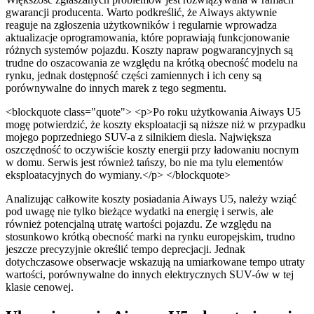
gwarancji producenta. Warto podkreślić, że Aiways aktywnie
reaguje na zgłoszenia użytkowników i regularnie wprowadza
aktualizacje oprogramowania, które poprawiają funkcjonowanie
różnych systemów pojazdu. Koszty napraw pogwarancyjnych są
trudne do oszacowania ze względu na krótką obecność modelu na
rynku, jednak dostępność części zamiennych i ich ceny są
porównywalne do innych marek z tego segmentu.
<blockquote class="quote"> <p>Po roku użytkowania Aiways U5
mogę potwierdzić, że koszty eksploatacji są niższe niż w przypadku
mojego poprzedniego SUV-a z silnikiem diesla. Największa
oszczędność to oczywiście koszty energii przy ładowaniu nocnym
w domu. Serwis jest również tańszy, bo nie ma tylu elementów
eksploatacyjnych do wymiany.</p> </blockquote>
Analizując całkowite koszty posiadania Aiways U5, należy wziąć
pod uwagę nie tylko bieżące wydatki na energię i serwis, ale
również potencjalną utratę wartości pojazdu. Ze względu na
stosunkowo krótką obecność marki na rynku europejskim, trudno
jeszcze precyzyjnie określić tempo deprecjacji. Jednak
dotychczasowe obserwacje wskazują na umiarkowane tempo utraty
wartości, porównywalne do innych elektrycznych SUV-ów w tej
klasie cenowej.