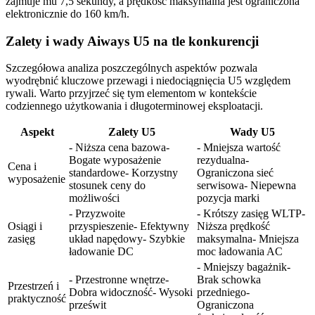
zajmuje mu 7,5 sekundy, a prędkość maksymalna jest ograniczona
elektronicznie do 160 km/h.
Zalety i wady Aiways U5 na tle konkurencji
Szczegółowa analiza poszczególnych aspektów pozwala
wyodrębnić kluczowe przewagi i niedociągnięcia U5 względem
rywali. Warto przyjrzeć się tym elementom w kontekście
codziennego użytkowania i długoterminowej eksploatacji.
Aspekt
Zalety U5
Wady U5
- Niższa cena bazowa-
- Mniejsza wartość
Bogate wyposażenie
rezydualna-
Cena i
standardowe- Korzystny
Ograniczona sieć
wyposażenie
stosunek ceny do
serwisowa- Niepewna
możliwości
pozycja marki
- Przyzwoite
- Krótszy zasięg WLTP-
Osiągi i
przyspieszenie- Efektywny
Niższa prędkość
zasięg
układ napędowy- Szybkie
maksymalna- Mniejsza
ładowanie DC
moc ładowania AC
- Mniejszy bagażnik-
- Przestronne wnętrze-
Brak schowka
Przestrzeń i
Dobra widoczność- Wysoki
przedniego-
praktyczność
prześwit
Ograniczona