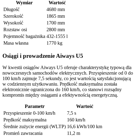
Wymiar
Wartość
Długość
4680 mm
Szerokość
1865 mm
Wysokość
1700 mm
Rozstaw osi
2800 mm
Pojemność bagażnika
432-1555 l
Masa własna
1770 kg
Osiągi i prowadzenie Aiways U5
W kwestii osiągów Aiways U5 oferuje charakterystykę typową dla
nowoczesnych samochodów elektrycznych. Przyspieszenie od 0 do
100 km/h zajmuje 7,5 sekundy, co jest wartością satysfakcjonującą
w codziennym użytkowaniu. Prędkość maksymalna została
elektronicznie ograniczona do 160 km/h, co stanowi rozsądny
kompromis między osiągami a efektywnością energetyczną.
Parametr
Wartość
Przyspieszenie 0-100 km/h
7,5 s
Prędkość maksymalna
160 km/h
Średnie zużycie energii (WLTP)
16,6 kWh/100 km
Promień zawracania
11,2 m