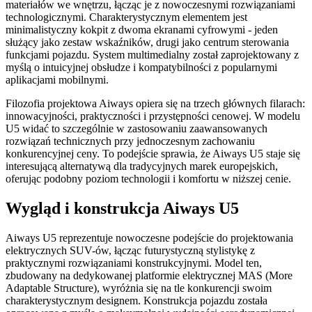
materiałów we wnętrzu, łącząc je z nowoczesnymi rozwiązaniami
technologicznymi. Charakterystycznym elementem jest
minimalistyczny kokpit z dwoma ekranami cyfrowymi - jeden
służący jako zestaw wskaźników, drugi jako centrum sterowania
funkcjami pojazdu. System multimedialny został zaprojektowany z
myślą o intuicyjnej obsłudze i kompatybilności z popularnymi
aplikacjami mobilnymi.
Filozofia projektowa Aiways opiera się na trzech głównych filarach:
innowacyjności, praktyczności i przystępności cenowej. W modelu
U5 widać to szczególnie w zastosowaniu zaawansowanych
rozwiązań technicznych przy jednoczesnym zachowaniu
konkurencyjnej ceny. To podejście sprawia, że Aiways U5 staje się
interesującą alternatywą dla tradycyjnych marek europejskich,
oferując podobny poziom technologii i komfortu w niższej cenie.
Wygląd i konstrukcja Aiways U5
Aiways U5 reprezentuje nowoczesne podejście do projektowania
elektrycznych SUV-ów, łącząc futurystyczną stylistykę z
praktycznymi rozwiązaniami konstrukcyjnymi. Model ten,
zbudowany na dedykowanej platformie elektrycznej MAS (More
Adaptable Structure), wyróżnia się na tle konkurencji swoim
charakterystycznym designem. Konstrukcja pojazdu została