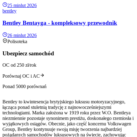
25 min
lut 2026
bentley
Bentley Bentayga - kompleksowy przewodnik
26 min
lut 2026
Polisoteka
Ubezpiecz samochód
OC od 250 zł/rok
Porównaj OC i AC
Ponad 5000 porównań
Bentley to kwintesencja brytyjskiego luksusu motoryzacyjnego,
łącząca ponad stuletnią tradycję z najnowocześniejszymi
technologiami. Marka założona w 1919 roku przez W.O. Bentleya
niezmiennie pozostaje synonimem prestiżu, doskonałego rzemiosła i
wyjątkowych osiągów. Obecnie, jako część koncernu Volkswagen
Group, Bentley kontynuuje swoją misję tworzenia najbardziej
pożądanych samochodów luksusowych na świecie, zachowując