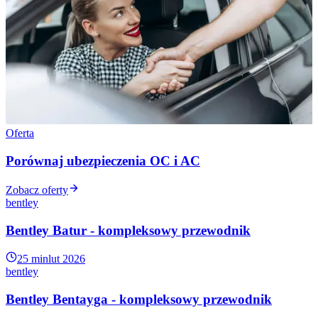
Oferta
Porównaj ubezpieczenia OC i AC
Zobacz oferty
bentley
Bentley Batur - kompleksowy przewodnik
25 min
lut 2026
bentley
Bentley Bentayga - kompleksowy przewodnik