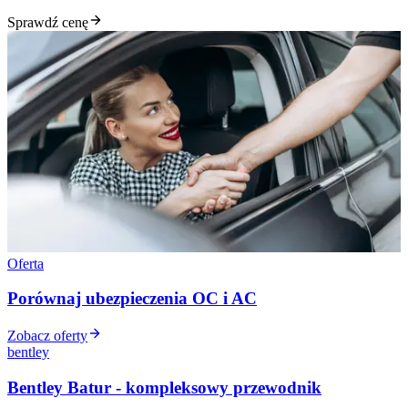
Sprawdź cenę
Oferta
Porównaj ubezpieczenia OC i AC
Zobacz oferty
bentley
Bentley Batur - kompleksowy przewodnik