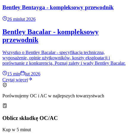
Bentley Bentayga - kompleksowy przewodnik
26 min
lut 2026
Bentley Bacalar - kompleksowy
przewodnik
Wszystko o Bentley Bacalar - specyfikacja techniczna,
wyposażenie, opinie użytkowników, koszty eksploatacji i
porównanie z konkurencją. Poznaj zalety i wady Bentley Bacalar.
15 min
lut 2026
Czytaj więcej
Porównujemy OC i AC w najlepszych towarzystwach
Oblicz składkę OC/AC
Kup w 5 minut