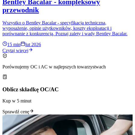
Bentley Bacalar - kompleksowy
przewodnik
Wszystko o Bentley Bacalar - specyfikacja techniczna,
wyposażenie, opinie użytkowników, koszty eksploatacji i
porównanie z konkurencją. Poznaj zalety i wady Bentley Bacalar.
15 min
lut 2026
Czytaj więcej
Porównujemy OC i AC w najlepszych towarzystwach
Oblicz składkę OC/AC
Kup w 5 minut
Sprawdź cenę