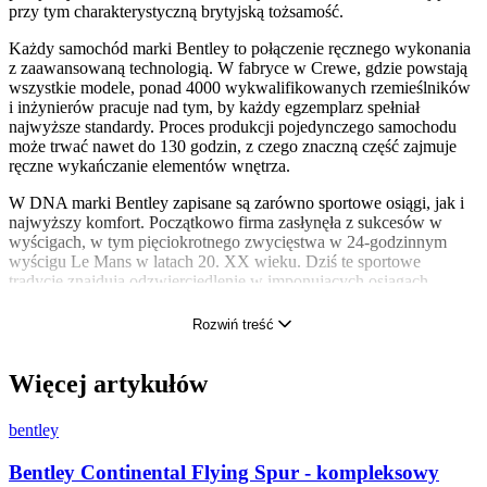
przy tym charakterystyczną brytyjską tożsamość.
Każdy samochód marki Bentley to połączenie ręcznego wykonania
z zaawansowaną technologią. W fabryce w Crewe, gdzie powstają
wszystkie modele, ponad 4000 wykwalifikowanych rzemieślników
i inżynierów pracuje nad tym, by każdy egzemplarz spełniał
najwyższe standardy. Proces produkcji pojedynczego samochodu
może trwać nawet do 130 godzin, z czego znaczną część zajmuje
ręczne wykańczanie elementów wnętrza.
W DNA marki Bentley zapisane są zarówno sportowe osiągi, jak i
najwyższy komfort. Początkowo firma zasłynęła z sukcesów w
wyścigach, w tym pięciokrotnego zwycięstwa w 24-godzinnym
wyścigu Le Mans w latach 20. XX wieku. Dziś te sportowe
tradycje znajdują odzwierciedlenie w imponujących osiągach
współczesnych modeli, które jednak przede wszystkim oferują
niezrównany komfort podróżowania.
Rozwiń treść
Czym charakteryzuje się marka Bentley
Więcej artykułów
Bentley wyróżnia się kilkoma kluczowymi cechami, które budują jej
wyjątkową pozycję na rynku motoryzacyjnym. Pierwszą z nich jest
bentley
bezkompromisowe podejście do jakości materiałów. W każdym
Bentleyu znajdziemy najwyższej klasy skóry, drewno i metale
Bentley Continental Flying Spur - kompleksowy
szlachetne. Proces selekcji materiałów jest niezwykle rygorystyczny