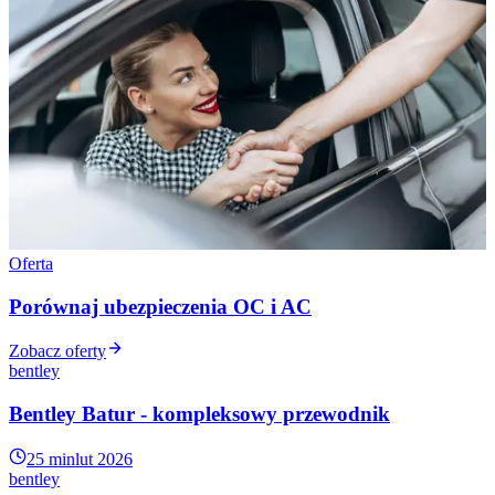
Oferta
Porównaj ubezpieczenia OC i AC
Zobacz oferty
bentley
Bentley Batur - kompleksowy przewodnik
25 min
lut 2026
bentley