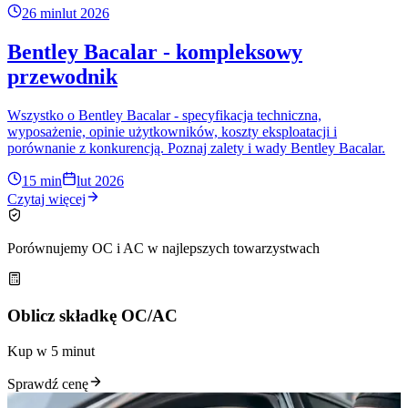
26 min
lut 2026
Bentley Bacalar - kompleksowy
przewodnik
Wszystko o Bentley Bacalar - specyfikacja techniczna,
wyposażenie, opinie użytkowników, koszty eksploatacji i
porównanie z konkurencją. Poznaj zalety i wady Bentley Bacalar.
15 min
lut 2026
Czytaj więcej
Porównujemy OC i AC w najlepszych towarzystwach
Oblicz składkę OC/AC
Kup w 5 minut
Sprawdź cenę