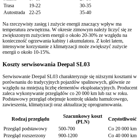
Trasa
19-22
30-35
Autostrada
22-25
35-40
Na rzeczywisty zasięg i zużycie energii znaczący wpływ ma
temperatura zewnętrzna. W okresie zimowym należy liczyć się ze
zwiększonym zużyciem energii o około 20-30% ze względu na
konieczność ogrzewania kabiny i akumulatora. Z kolei latem,
intensywne korzystanie z klimatyzacji może zwiększyć zużycie
energii o około 10-15%.
Koszty serwisowania Deepal SL03
Serwisowanie Deepal SL03 charakteryzuje się niższymi kosztami w
porównaniu do tradycyjnych pojazdów spalinowych, głównie ze
względu na mniejszą liczbę elementów eksploatacyjnych. Producent
zaleca wykonywanie przeglądów co 20 000 km lub raz w roku.
Podstawowy przegląd obejmuje kontrolę układu hamulcowego,
zawieszenia, klimatyzacji oraz aktualizację oprogramowania.
Szacunkowy koszt
Rodzaj przeglądu
Częstotliwość
(PLN)
Przegląd podstawowy
500-700
Co 20 000 km
Przegląd rozszerzony
900-1200
Co 40 000 km