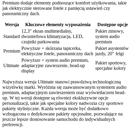
Premium dodaje elementy podnoszące komfort użytkowania, takie
jak elektrycznie sterowane fotele z pamięcią ustawień czy
panoramiczny dach.
Wersja
Kluczowe elementy wyposażenia
Dostępne opcje
12,3″ ekran multimedialny,
Pakiet zimowy,
Standard
dwustrefowa klimatyzacja, LED,
system audio
czujniki parkowania
premium
Powyższe + skórzana tapicerka,
Pakiet asystentów
Premium
elektryczne fotele, panoramiczny dach
jazdy, 20″ felgi
Powyższe + system audio premium,
Pakiet sportowy,
Ultimate
adaptacyjne zawieszenie, head-up
specjalne kolory
display
Najwyższa wersja Ultimate stanowi prawdziwą technologiczną
wizytówkę marki. Wyróżnia się zaawansowanym systemem audio
premium, adaptacyjnym zawieszeniem oraz wyświetlaczem head-
up. W tej wersji dostępne są również ekskluzywne opcje
personalizacji, takie jak specjalne kolory nadwozia czy sportowe
pakiety stylistyczne. Każda wersja może być dodatkowo
wzbogacona o dedykowane pakiety opcjonalne, pozwalające na
jeszcze lepsze dostosowanie samochodu do indywidualnych
preferencji.