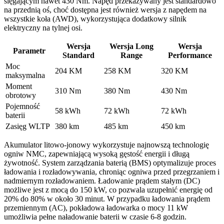
sięgającym nawet 430 Nm. Napęd przekazywany jest standardowo
na przednią oś, choć dostępna jest również wersja z napędem na
wszystkie koła (AWD), wykorzystująca dodatkowy silnik
elektryczny na tylnej osi.
Wersja
Wersja Long
Wersja
Parametr
Standard
Range
Performance
Moc
204 KM
258 KM
320 KM
maksymalna
Moment
310 Nm
380 Nm
430 Nm
obrotowy
Pojemność
58 kWh
72 kWh
72 kWh
baterii
Zasięg WLTP
380 km
485 km
450 km
Akumulator litowo-jonowy wykorzystuje najnowszą technologię
ogniw NMC, zapewniającą wysoką gęstość energii i długą
żywotność. System zarządzania baterią (BMS) optymalizuje proces
ładowania i rozładowywania, chroniąc ogniwa przed przegrzaniem i
nadmiernym rozładowaniem. Ładowanie prądem stałym (DC)
możliwe jest z mocą do 150 kW, co pozwala uzupełnić energię od
20% do 80% w około 30 minut. W przypadku ładowania prądem
przemiennym (AC), pokładowa ładowarka o mocy 11 kW
umożliwia pełne naładowanie baterii w czasie 6-8 godzin.