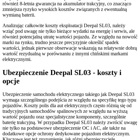
również 8-letnia gwarancja na akumulator trakcyjny, co znacząco
zmniejsza ryzyko wysokich kosztów związanych z ewentualną
wymianą baterii.
Analizując całkowite koszty eksploatacji Deepal SL03, należy
wziąć pod uwagę nie tylko bieżące wydatki na energię i serwis, ale
również potencjalną utratę wartości pojazdu. Ze względu na nowość
marki na rynku, trudno jeszcze precyzyjnie określić spadek
wartości, jednak pierwsze obserwacje wskazują na relatywnie dobrą
wartość rezydualną w porównaniu z innymi chińskimi markami
elektrycznymi.
Ubezpieczenie Deepal SL03 - koszty i
opcje
Ubezpieczenie samochodu elektrycznego takiego jak Deepal SL03
wymaga szczególnego podejścia ze względu na specyfikę tego typu
pojazdów. Koszty polis dla aut elektrycznych często różnią się od
tradycyjnych samochodów spalinowych ze względu na wyższą
wartość pojazdu oraz specjalistyczne komponenty, szczególnie
baterię trakcyjną. W przypadku Deepal SL03 należy zwrócić uwagę
nie tylko na podstawowe ubezpieczenie OC i AC, ale także na
dodatkowe opcje ochrony dedykowane pojazdom elektrycznym.
Kluczowe jest też zrozumienie, jak różni ubezpieczyciele