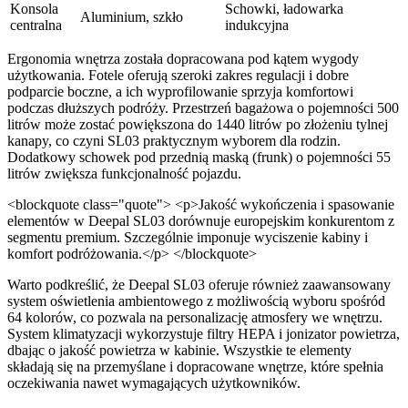
Konsola
Schowki, ładowarka
Aluminium, szkło
centralna
indukcyjna
Ergonomia wnętrza została dopracowana pod kątem wygody
użytkowania. Fotele oferują szeroki zakres regulacji i dobre
podparcie boczne, a ich wyprofilowanie sprzyja komfortowi
podczas dłuższych podróży. Przestrzeń bagażowa o pojemności 500
litrów może zostać powiększona do 1440 litrów po złożeniu tylnej
kanapy, co czyni SL03 praktycznym wyborem dla rodzin.
Dodatkowy schowek pod przednią maską (frunk) o pojemności 55
litrów zwiększa funkcjonalność pojazdu.
<blockquote class="quote"> <p>Jakość wykończenia i spasowanie
elementów w Deepal SL03 dorównuje europejskim konkurentom z
segmentu premium. Szczególnie imponuje wyciszenie kabiny i
komfort podróżowania.</p> </blockquote>
Warto podkreślić, że Deepal SL03 oferuje również zaawansowany
system oświetlenia ambientowego z możliwością wyboru spośród
64 kolorów, co pozwala na personalizację atmosfery we wnętrzu.
System klimatyzacji wykorzystuje filtry HEPA i jonizator powietrza,
dbając o jakość powietrza w kabinie. Wszystkie te elementy
składają się na przemyślane i dopracowane wnętrze, które spełnia
oczekiwania nawet wymagających użytkowników.