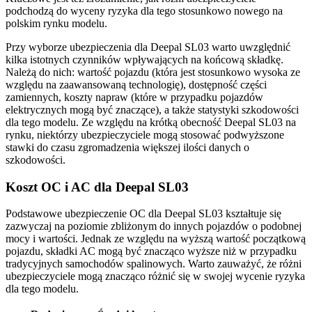
podchodzą do wyceny ryzyka dla tego stosunkowo nowego na
polskim rynku modelu.
Przy wyborze ubezpieczenia dla Deepal SL03 warto uwzględnić
kilka istotnych czynników wpływających na końcową składkę.
Należą do nich: wartość pojazdu (która jest stosunkowo wysoka ze
względu na zaawansowaną technologię), dostępność części
zamiennych, koszty napraw (które w przypadku pojazdów
elektrycznych mogą być znaczące), a także statystyki szkodowości
dla tego modelu. Ze względu na krótką obecność Deepal SL03 na
rynku, niektórzy ubezpieczyciele mogą stosować podwyższone
stawki do czasu zgromadzenia większej ilości danych o
szkodowości.
Koszt OC i AC dla Deepal SL03
Podstawowe ubezpieczenie OC dla Deepal SL03 kształtuje się
zazwyczaj na poziomie zbliżonym do innych pojazdów o podobnej
mocy i wartości. Jednak ze względu na wyższą wartość początkową
pojazdu, składki AC mogą być znacząco wyższe niż w przypadku
tradycyjnych samochodów spalinowych. Warto zauważyć, że różni
ubezpieczyciele mogą znacząco różnić się w swojej wycenie ryzyka
dla tego modelu.