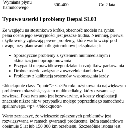
Wymiana płynu
300-400
Co 2 lata
hamulcowego
Typowe usterki i problemy Deepal SL03
Ze względu na stosunkowo krótką obecność modelu na rynku,
pełna ocena jego awaryjności jest jeszcze trudna. Niemniej, pierwsi
użytkownicy zgłaszają pewne problemy, które warto wziąć pod
uwagę przy planowaniu długoterminowej eksploatacji:
Sporadyczne problemy z systemem multimedialnym i
aktualizacjami oprogramowania
Przypadki nieprawidłowego działania czujników parkowania
Drobne usterki związane z uszczelnieniami drzwi
Problemy z kalibracją systemów wspomagania jazdy
<blockquote class="quote"> <p>Po roku użytkowania największym
problemem okazał się system multimedialny, który czasami się
zawiesza. Poza tym auto jest bezawaryjne, a koszty eksploatacji
znacznie niższe niż w przypadku mojego poprzedniego samochodu
spalinowego.</p> </blockquote>
Warto zaznaczyć, że większość zgłaszanych problemów jest
rozwiązywana w ramach gwarancji producenta, która standardowo
obejmuje 5 lat lub 150 000 km przebiegu. Szczególnie istotna jest