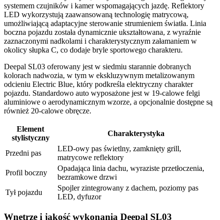
systemem czujników i kamer wspomagających jazdę. Reflektory
LED wykorzystują zaawansowaną technologię matrycową,
umożliwiającą adaptacyjne sterowanie strumieniem światła. Linia
boczna pojazdu została dynamicznie ukształtowana, z wyraźnie
zaznaczonymi nadkolami i charakterystycznym załamaniem w
okolicy słupka C, co dodaje bryle sportowego charakteru.
Deepal SL03 oferowany jest w siedmiu starannie dobranych
kolorach nadwozia, w tym w ekskluzywnym metalizowanym
odcieniu Electric Blue, który podkreśla elektryczny charakter
pojazdu. Standardowo auto wyposażone jest w 19-calowe felgi
aluminiowe o aerodynamicznym wzorze, a opcjonalnie dostępne są
również 20-calowe obręcze.
Element
Charakterystyka
stylistyczny
LED-owy pas świetlny, zamknięty grill,
Przedni pas
matrycowe reflektory
Opadająca linia dachu, wyraziste przetłoczenia,
Profil boczny
bezramkowe drzwi
Spojler zintegrowany z dachem, poziomy pas
Tył pojazdu
LED, dyfuzor
Wnętrze i jakość wykonania Deepal SL03