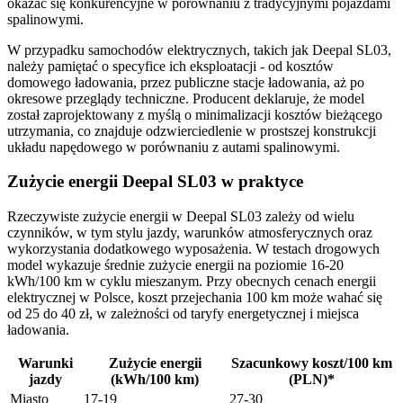
okazać się konkurencyjne w porównaniu z tradycyjnymi pojazdami
spalinowymi.
W przypadku samochodów elektrycznych, takich jak Deepal SL03,
należy pamiętać o specyfice ich eksploatacji - od kosztów
domowego ładowania, przez publiczne stacje ładowania, aż po
okresowe przeglądy techniczne. Producent deklaruje, że model
został zaprojektowany z myślą o minimalizacji kosztów bieżącego
utrzymania, co znajduje odzwierciedlenie w prostszej konstrukcji
układu napędowego w porównaniu z autami spalinowymi.
Zużycie energii Deepal SL03 w praktyce
Rzeczywiste zużycie energii w Deepal SL03 zależy od wielu
czynników, w tym stylu jazdy, warunków atmosferycznych oraz
wykorzystania dodatkowego wyposażenia. W testach drogowych
model wykazuje średnie zużycie energii na poziomie 16-20
kWh/100 km w cyklu mieszanym. Przy obecnych cenach energii
elektrycznej w Polsce, koszt przejechania 100 km może wahać się
od 25 do 40 zł, w zależności od taryfy energetycznej i miejsca
ładowania.
Warunki
Zużycie energii
Szacunkowy koszt/100 km
jazdy
(kWh/100 km)
(PLN)*
Miasto
17-19
27-30