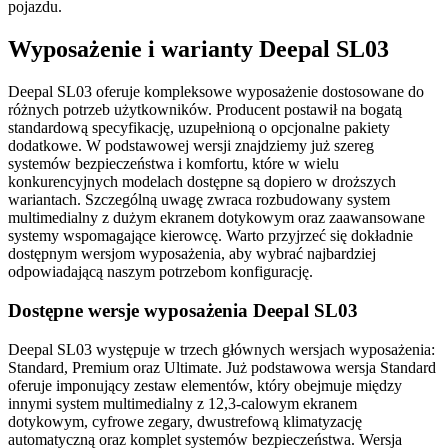
pojazdu.
Wyposażenie i warianty Deepal SL03
Deepal SL03 oferuje kompleksowe wyposażenie dostosowane do
różnych potrzeb użytkowników. Producent postawił na bogatą
standardową specyfikację, uzupełnioną o opcjonalne pakiety
dodatkowe. W podstawowej wersji znajdziemy już szereg
systemów bezpieczeństwa i komfortu, które w wielu
konkurencyjnych modelach dostępne są dopiero w droższych
wariantach. Szczególną uwagę zwraca rozbudowany system
multimedialny z dużym ekranem dotykowym oraz zaawansowane
systemy wspomagające kierowcę. Warto przyjrzeć się dokładnie
dostępnym wersjom wyposażenia, aby wybrać najbardziej
odpowiadającą naszym potrzebom konfigurację.
Dostępne wersje wyposażenia Deepal SL03
Deepal SL03 występuje w trzech głównych wersjach wyposażenia:
Standard, Premium oraz Ultimate. Już podstawowa wersja Standard
oferuje imponujący zestaw elementów, który obejmuje między
innymi system multimedialny z 12,3-calowym ekranem
dotykowym, cyfrowe zegary, dwustrefową klimatyzację
automatyczną oraz komplet systemów bezpieczeństwa. Wersja