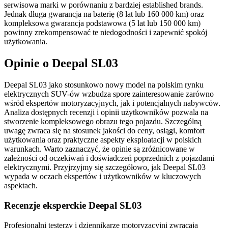
serwisowa marki w porównaniu z bardziej established brands.
Jednak długa gwarancja na baterię (8 lat lub 160 000 km) oraz
kompleksowa gwarancja podstawowa (5 lat lub 150 000 km)
powinny zrekompensować te niedogodności i zapewnić spokój
użytkowania.
Opinie o Deepal SL03
Deepal SL03 jako stosunkowo nowy model na polskim rynku
elektrycznych SUV-ów wzbudza spore zainteresowanie zarówno
wśród ekspertów motoryzacyjnych, jak i potencjalnych nabywców.
Analiza dostępnych recenzji i opinii użytkowników pozwala na
stworzenie kompleksowego obrazu tego pojazdu. Szczególną
uwagę zwraca się na stosunek jakości do ceny, osiągi, komfort
użytkowania oraz praktyczne aspekty eksploatacji w polskich
warunkach. Warto zaznaczyć, że opinie są zróżnicowane w
zależności od oczekiwań i doświadczeń poprzednich z pojazdami
elektrycznymi. Przyjrzyjmy się szczegółowo, jak Deepal SL03
wypada w oczach ekspertów i użytkowników w kluczowych
aspektach.
Recenzje eksperckie Deepal SL03
Profesjonalni testerzy i dziennikarze motoryzacyjni zwracają