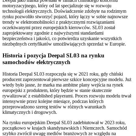
Deepal jako marka powstała w ramach chińskiego koncernu
motoryzacyjnego, który od lat specjalizuje się w rozwoju
technologii elektrycznych. Doświadczenie zdobyte na rodzimym
rynku pozwoliło stworzyć pojazd, który łączy w sobie najnowsze
trendy w elektromobilności z praktycznymi rozwiązaniami
oczekiwanymi przez europejskich kierowców. SL03 został
zaprojektowany zgodnie z najwyższymi standardami
bezpieczeństwa i jakości, co potwierdza uzyskanie wszystkich
niezbędnych certyfikatów umożliwiających sprzedaż w Europie.
Historia i pozycja Deepal SL03 na rynku
samochodów elektrycznych
Historia Deepal SL03 rozpoczęła się w 2021 roku, gdy chiński
producent zaprezentował pierwsze szkice koncepcyjne modelu. Już
wtedy było jasne, że marka ma ambitne plany wejścia na rynek
europejski z produktem, który będzie w stanie skutecznie
rywalizować z established playerami. Proces rozwoju modelu trwał
intensywnie przez kolejne miesiące, podczas których
przeprowadzono szereg testów w różnych warunkach
klimatycznych i drogowych.
Na rynku europejskim Deepal SL03 zadebiutował w 2023 roku,
początkowo w krajach skandynawskich i Niemczech. Samochód
szybko zwrócił uwagę mediów branżowych ze względu na