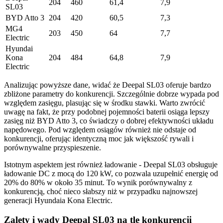
204
460
61,4
7,9
SL03
BYD Atto 3
204
420
60,5
7,3
MG4
203
450
64
7,7
Electric
Hyundai
Kona
204
484
64,8
7,9
Electric
Analizując powyższe dane, widać że Deepal SL03 oferuje bardzo
zbliżone parametry do konkurencji. Szczególnie dobrze wypada pod
względem zasięgu, plasując się w środku stawki. Warto zwrócić
uwagę na fakt, że przy podobnej pojemności baterii osiąga lepszy
zasięg niż BYD Atto 3, co świadczy o dobrej efektywności układu
napędowego. Pod względem osiągów również nie odstaje od
konkurencji, oferując identyczną moc jak większość rywali i
porównywalne przyspieszenie.
Istotnym aspektem jest również ładowanie - Deepal SL03 obsługuje
ładowanie DC z mocą do 120 kW, co pozwala uzupełnić energię od
20% do 80% w około 35 minut. To wynik porównywalny z
konkurencją, choć nieco słabszy niż w przypadku najnowszej
generacji Hyundaia Kona Electric.
Zalety i wady Deepal SL03 na tle konkurencji