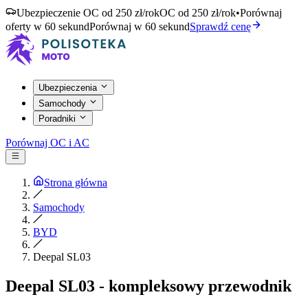
Ubezpieczenie OC od 250 zł/rok
OC od 250 zł/rok
•
Porównaj
oferty w 60 sekund
Porównaj w 60 sekund
Sprawdź cenę
Ubezpieczenia
Samochody
Poradniki
Porównaj OC i AC
Strona główna
Samochody
BYD
Deepal SL03
Deepal SL03 - kompleksowy przewodnik