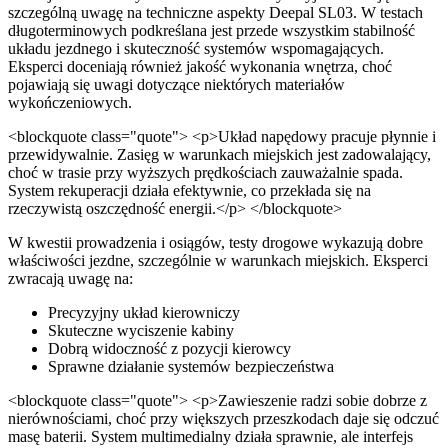
szczególną uwagę na techniczne aspekty Deepal SL03. W testach
długoterminowych podkreślana jest przede wszystkim stabilność
układu jezdnego i skuteczność systemów wspomagających.
Eksperci doceniają również jakość wykonania wnętrza, choć
pojawiają się uwagi dotyczące niektórych materiałów
wykończeniowych.
<blockquote class="quote"> <p>Układ napędowy pracuje płynnie i
przewidywalnie. Zasięg w warunkach miejskich jest zadowalający,
choć w trasie przy wyższych prędkościach zauważalnie spada.
System rekuperacji działa efektywnie, co przekłada się na
rzeczywistą oszczędność energii.</p> </blockquote>
W kwestii prowadzenia i osiągów, testy drogowe wykazują dobre
właściwości jezdne, szczególnie w warunkach miejskich. Eksperci
zwracają uwagę na:
Precyzyjny układ kierowniczy
Skuteczne wyciszenie kabiny
Dobrą widoczność z pozycji kierowcy
Sprawne działanie systemów bezpieczeństwa
<blockquote class="quote"> <p>Zawieszenie radzi sobie dobrze z
nierównościami, choć przy większych przeszkodach daje się odczuć
masę baterii. System multimedialny działa sprawnie, ale interfejs