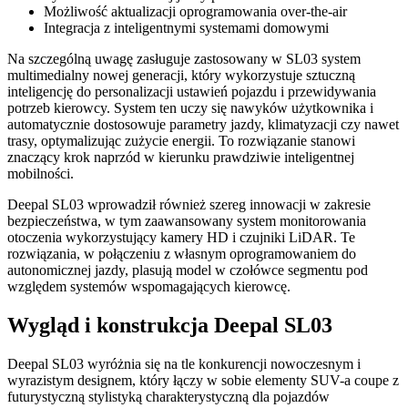
Możliwość aktualizacji oprogramowania over-the-air
Integracja z inteligentnymi systemami domowymi
Na szczególną uwagę zasługuje zastosowany w SL03 system
multimedialny nowej generacji, który wykorzystuje sztuczną
inteligencję do personalizacji ustawień pojazdu i przewidywania
potrzeb kierowcy. System ten uczy się nawyków użytkownika i
automatycznie dostosowuje parametry jazdy, klimatyzacji czy nawet
trasy, optymalizując zużycie energii. To rozwiązanie stanowi
znaczący krok naprzód w kierunku prawdziwie inteligentnej
mobilności.
Deepal SL03 wprowadził również szereg innowacji w zakresie
bezpieczeństwa, w tym zaawansowany system monitorowania
otoczenia wykorzystujący kamery HD i czujniki LiDAR. Te
rozwiązania, w połączeniu z własnym oprogramowaniem do
autonomicznej jazdy, plasują model w czołówce segmentu pod
względem systemów wspomagających kierowcę.
Wygląd i konstrukcja Deepal SL03
Deepal SL03 wyróżnia się na tle konkurencji nowoczesnym i
wyrazistym designem, który łączy w sobie elementy SUV-a coupe z
futurystyczną stylistyką charakterystyczną dla pojazdów