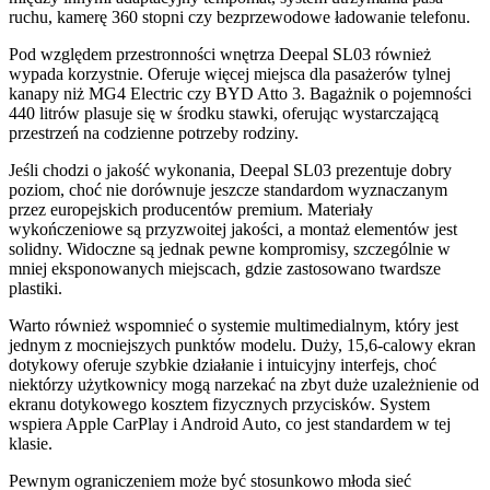
ruchu, kamerę 360 stopni czy bezprzewodowe ładowanie telefonu.
Pod względem przestronności wnętrza Deepal SL03 również
wypada korzystnie. Oferuje więcej miejsca dla pasażerów tylnej
kanapy niż MG4 Electric czy BYD Atto 3. Bagażnik o pojemności
440 litrów plasuje się w środku stawki, oferując wystarczającą
przestrzeń na codzienne potrzeby rodziny.
Jeśli chodzi o jakość wykonania, Deepal SL03 prezentuje dobry
poziom, choć nie dorównuje jeszcze standardom wyznaczanym
przez europejskich producentów premium. Materiały
wykończeniowe są przyzwoitej jakości, a montaż elementów jest
solidny. Widoczne są jednak pewne kompromisy, szczególnie w
mniej eksponowanych miejscach, gdzie zastosowano twardsze
plastiki.
Warto również wspomnieć o systemie multimedialnym, który jest
jednym z mocniejszych punktów modelu. Duży, 15,6-calowy ekran
dotykowy oferuje szybkie działanie i intuicyjny interfejs, choć
niektórzy użytkownicy mogą narzekać na zbyt duże uzależnienie od
ekranu dotykowego kosztem fizycznych przycisków. System
wspiera Apple CarPlay i Android Auto, co jest standardem w tej
klasie.
Pewnym ograniczeniem może być stosunkowo młoda sieć