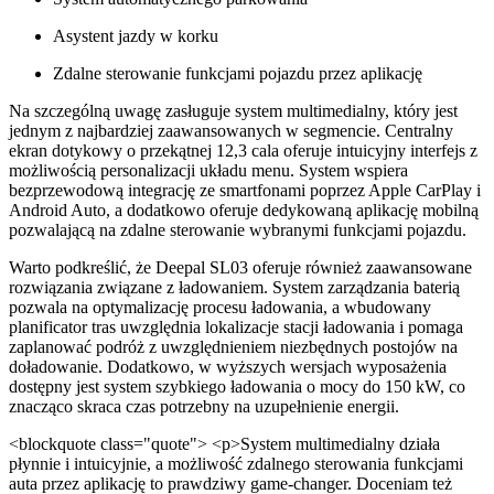
Asystent jazdy w korku
Zdalne sterowanie funkcjami pojazdu przez aplikację
Na szczególną uwagę zasługuje system multimedialny, który jest
jednym z najbardziej zaawansowanych w segmencie. Centralny
ekran dotykowy o przekątnej 12,3 cala oferuje intuicyjny interfejs z
możliwością personalizacji układu menu. System wspiera
bezprzewodową integrację ze smartfonami poprzez Apple CarPlay i
Android Auto, a dodatkowo oferuje dedykowaną aplikację mobilną
pozwalającą na zdalne sterowanie wybranymi funkcjami pojazdu.
Warto podkreślić, że Deepal SL03 oferuje również zaawansowane
rozwiązania związane z ładowaniem. System zarządzania baterią
pozwala na optymalizację procesu ładowania, a wbudowany
planificator tras uwzględnia lokalizacje stacji ładowania i pomaga
zaplanować podróż z uwzględnieniem niezbędnych postojów na
doładowanie. Dodatkowo, w wyższych wersjach wyposażenia
dostępny jest system szybkiego ładowania o mocy do 150 kW, co
znacząco skraca czas potrzebny na uzupełnienie energii.
<blockquote class="quote"> <p>System multimedialny działa
płynnie i intuicyjnie, a możliwość zdalnego sterowania funkcjami
auta przez aplikację to prawdziwy game-changer. Doceniam też