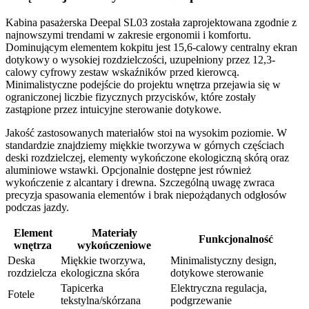
Kabina pasażerska Deepal SL03 została zaprojektowana zgodnie z
najnowszymi trendami w zakresie ergonomii i komfortu.
Dominującym elementem kokpitu jest 15,6-calowy centralny ekran
dotykowy o wysokiej rozdzielczości, uzupełniony przez 12,3-
calowy cyfrowy zestaw wskaźników przed kierowcą.
Minimalistyczne podejście do projektu wnętrza przejawia się w
ograniczonej liczbie fizycznych przycisków, które zostały
zastąpione przez intuicyjne sterowanie dotykowe.
Jakość zastosowanych materiałów stoi na wysokim poziomie. W
standardzie znajdziemy miękkie tworzywa w górnych częściach
deski rozdzielczej, elementy wykończone ekologiczną skórą oraz
aluminiowe wstawki. Opcjonalnie dostępne jest również
wykończenie z alcantary i drewna. Szczególną uwagę zwraca
precyzja spasowania elementów i brak niepożądanych odgłosów
podczas jazdy.
Element
Materiały
Funkcjonalność
wnętrza
wykończeniowe
Deska
Miękkie tworzywa,
Minimalistyczny design,
rozdzielcza
ekologiczna skóra
dotykowe sterowanie
Tapicerka
Elektryczna regulacja,
Fotele
tekstylna/skórzana
podgrzewanie