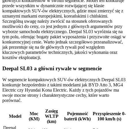
głównych konkurentów w swoim segmencie. Model ten konkuruje
przede wszystkim w dynamicznie rozwijającej się klasie
kompaktowych SUV-ów elektrycznych, gdzie musi zmierzyć się z
uznanymi markami europejskimi, koreańskimi i chińskimi.
Szczególną uwagę należy zwrócić na stosunek oferowanych
możliwości do ceny, co jest jednym z głównych argumentów przy
wyborze samochodu elektrycznego. Deepal SL03 wyróżnia się na
tym polu, oferując bogaty pakiet wyposażenia i przyzwoite osiągi w
konkurencyjnej cenie. Warto jednak szczegółowo przeanalizować,
jak prezentuje się na tle głównych rywali pod względem
kluczowych parametrów technicznych, jakości wykonania oraz
kosztów eksploatacji.
Deepal SL03 a główni rywale w segmencie
W segmencie kompaktowych SUV-ów elektrycznych Deepal SL03
konkuruje bezpośrednio z takimi modelami jak BYD Atto 3, MG4
Electric czy Hyundai Kona Electric. Każdy z tych pojazdów ma
swoje mocne strony i charakterystyczne cechy, które warto
porównać.
Zasięg
Moc
Pojemność
Przyspieszenie 0-
Model
WLTP
(KM)
baterii (kWh)
100 km/h (s)
(km)
Deepal