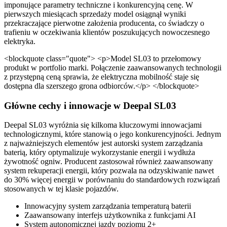
imponujące parametry techniczne i konkurencyjną cenę. W
pierwszych miesiącach sprzedaży model osiągnął wyniki
przekraczające pierwotne założenia producenta, co świadczy o
trafieniu w oczekiwania klientów poszukujących nowoczesnego
elektryka.
<blockquote class="quote"> <p>Model SL03 to przełomowy
produkt w portfolio marki. Połączenie zaawansowanych technologii
z przystępną ceną sprawia, że elektryczna mobilność staje się
dostępna dla szerszego grona odbiorców.</p> </blockquote>
Główne cechy i innowacje w Deepal SL03
Deepal SL03 wyróżnia się kilkoma kluczowymi innowacjami
technologicznymi, które stanowią o jego konkurencyjności. Jednym
z najważniejszych elementów jest autorski system zarządzania
baterią, który optymalizuje wykorzystanie energii i wydłuża
żywotność ogniw. Producent zastosował również zaawansowany
system rekuperacji energii, który pozwala na odzyskiwanie nawet
do 30% więcej energii w porównaniu do standardowych rozwiązań
stosowanych w tej klasie pojazdów.
Innowacyjny system zarządzania temperaturą baterii
Zaawansowany interfejs użytkownika z funkcjami AI
System autonomicznej jazdy poziomu 2+