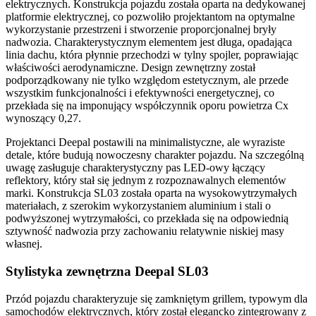
elektrycznych. Konstrukcja pojazdu została oparta na dedykowanej
platformie elektrycznej, co pozwoliło projektantom na optymalne
wykorzystanie przestrzeni i stworzenie proporcjonalnej bryły
nadwozia. Charakterystycznym elementem jest długa, opadająca
linia dachu, która płynnie przechodzi w tylny spojler, poprawiając
właściwości aerodynamiczne. Design zewnętrzny został
podporządkowany nie tylko względom estetycznym, ale przede
wszystkim funkcjonalności i efektywności energetycznej, co
przekłada się na imponujący współczynnik oporu powietrza Cx
wynoszący 0,27.
Projektanci Deepal postawili na minimalistyczne, ale wyraziste
detale, które budują nowoczesny charakter pojazdu. Na szczególną
uwagę zasługuje charakterystyczny pas LED-owy łączący
reflektory, który stał się jednym z rozpoznawalnych elementów
marki. Konstrukcja SL03 została oparta na wysokowytrzymałych
materiałach, z szerokim wykorzystaniem aluminium i stali o
podwyższonej wytrzymałości, co przekłada się na odpowiednią
sztywność nadwozia przy zachowaniu relatywnie niskiej masy
własnej.
Stylistyka zewnętrzna Deepal SL03
Przód pojazdu charakteryzuje się zamkniętym grillem, typowym dla
samochodów elektrycznych, który został elegancko zintegrowany z