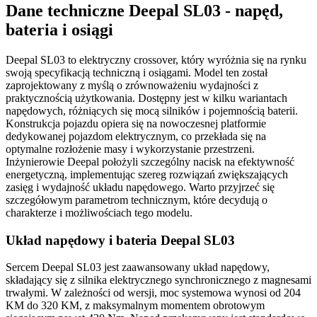
Dane techniczne Deepal SL03 - napęd,
bateria i osiągi
Deepal SL03 to elektryczny crossover, który wyróżnia się na rynku
swoją specyfikacją techniczną i osiągami. Model ten został
zaprojektowany z myślą o zrównoważeniu wydajności z
praktycznością użytkowania. Dostępny jest w kilku wariantach
napędowych, różniących się mocą silników i pojemnością baterii.
Konstrukcja pojazdu opiera się na nowoczesnej platformie
dedykowanej pojazdom elektrycznym, co przekłada się na
optymalne rozłożenie masy i wykorzystanie przestrzeni.
Inżynierowie Deepal położyli szczególny nacisk na efektywność
energetyczną, implementując szereg rozwiązań zwiększających
zasięg i wydajność układu napędowego. Warto przyjrzeć się
szczegółowym parametrom technicznym, które decydują o
charakterze i możliwościach tego modelu.
Układ napędowy i bateria Deepal SL03
Sercem Deepal SL03 jest zaawansowany układ napędowy,
składający się z silnika elektrycznego synchronicznego z magnesami
trwałymi. W zależności od wersji, moc systemowa wynosi od 204
KM do 320 KM, z maksymalnym momentem obrotowym