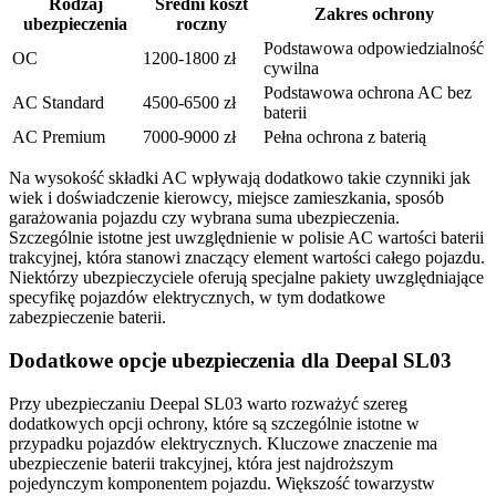
Rodzaj
Średni koszt
Zakres ochrony
ubezpieczenia
roczny
Podstawowa odpowiedzialność
OC
1200-1800 zł
cywilna
Podstawowa ochrona AC bez
AC Standard
4500-6500 zł
baterii
AC Premium
7000-9000 zł
Pełna ochrona z baterią
Na wysokość składki AC wpływają dodatkowo takie czynniki jak
wiek i doświadczenie kierowcy, miejsce zamieszkania, sposób
garażowania pojazdu czy wybrana suma ubezpieczenia.
Szczególnie istotne jest uwzględnienie w polisie AC wartości baterii
trakcyjnej, która stanowi znaczący element wartości całego pojazdu.
Niektórzy ubezpieczyciele oferują specjalne pakiety uwzględniające
specyfikę pojazdów elektrycznych, w tym dodatkowe
zabezpieczenie baterii.
Dodatkowe opcje ubezpieczenia dla Deepal SL03
Przy ubezpieczaniu Deepal SL03 warto rozważyć szereg
dodatkowych opcji ochrony, które są szczególnie istotne w
przypadku pojazdów elektrycznych. Kluczowe znaczenie ma
ubezpieczenie baterii trakcyjnej, która jest najdroższym
pojedynczym komponentem pojazdu. Większość towarzystw