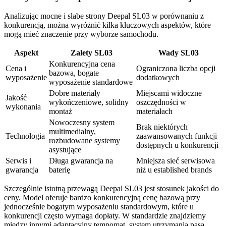
Analizując mocne i słabe strony Deepal SL03 w porównaniu z
konkurencją, można wyróżnić kilka kluczowych aspektów, które
mogą mieć znaczenie przy wyborze samochodu.
Aspekt
Zalety SL03
Wady SL03
Konkurencyjna cena
Cena i
Ograniczona liczba opcji
bazowa, bogate
wyposażenie
dodatkowych
wyposażenie standardowe
Dobre materiały
Miejscami widoczne
Jakość
wykończeniowe, solidny
oszczędności w
wykonania
montaż
materiałach
Nowoczesny system
Brak niektórych
multimedialny,
Technologia
zaawansowanych funkcji
rozbudowane systemy
dostępnych u konkurencji
asystujące
Serwis i
Długa gwarancja na
Mniejsza sieć serwisowa
gwarancja
baterię
niż u established brands
Szczególnie istotną przewagą Deepal SL03 jest stosunek jakości do
ceny. Model oferuje bardzo konkurencyjną cenę bazową przy
jednocześnie bogatym wyposażeniu standardowym, które u
konkurencji często wymaga dopłaty. W standardzie znajdziemy
między innymi adaptacyjny tempomat, system utrzymania pasa