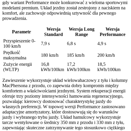
gdy wariant Performance może konkurować z wieloma sportowymi
modelami premium. Układ jezdny został zestrojony z naciskiem na
komfort, ale zachowuje odpowiednią sztywność dla pewnego
prowadzenia.
Wersja
Wersja Long
Wersja
Parametr
Standard
Range
Performance
Przyspieszenie 0-
7,9 s
6,8 s
4,9 s
100 km/h
Prędkość
180 km/h
185 km/h
200 km/h
maksymalna
Zużycie energii
16,8
17,2
18,5
(WLTP)
kWh/100km
kWh/100km
kWh/100km
Zawieszenie wykorzystuje układ wielowahaczowy z tyłu i kolumny
MacPhersona z przodu, co zapewnia dobry kompromis między
komfortem a właściwościami jezdnymi. System rekuperacji energii
oferuje trzy poziomy intensywności hamowania regeneracyjnego,
pozwalając kierowcy dostosować charakterystykę jazdy do
własnych preferencji. W topowej wersji Performance zastosowano
adaptacyjne amortyzatory, które dostosowują się do warunków
jazdy i wybranego trybu jazdy. Układ hamulcowy wykorzystuje
tarcze wentylowane o średnicy 350 mm z przodu i 330 mm z tyłu,
zapewniając skuteczne zatrzymywanie tego stosunkowo ciężkiego