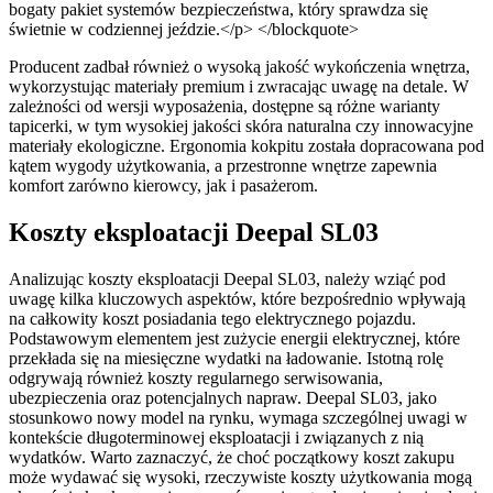
bogaty pakiet systemów bezpieczeństwa, który sprawdza się
świetnie w codziennej jeździe.</p> </blockquote>
Producent zadbał również o wysoką jakość wykończenia wnętrza,
wykorzystując materiały premium i zwracając uwagę na detale. W
zależności od wersji wyposażenia, dostępne są różne warianty
tapicerki, w tym wysokiej jakości skóra naturalna czy innowacyjne
materiały ekologiczne. Ergonomia kokpitu została dopracowana pod
kątem wygody użytkowania, a przestronne wnętrze zapewnia
komfort zarówno kierowcy, jak i pasażerom.
Koszty eksploatacji Deepal SL03
Analizując koszty eksploatacji Deepal SL03, należy wziąć pod
uwagę kilka kluczowych aspektów, które bezpośrednio wpływają
na całkowity koszt posiadania tego elektrycznego pojazdu.
Podstawowym elementem jest zużycie energii elektrycznej, które
przekłada się na miesięczne wydatki na ładowanie. Istotną rolę
odgrywają również koszty regularnego serwisowania,
ubezpieczenia oraz potencjalnych napraw. Deepal SL03, jako
stosunkowo nowy model na rynku, wymaga szczególnej uwagi w
kontekście długoterminowej eksploatacji i związanych z nią
wydatków. Warto zaznaczyć, że choć początkowy koszt zakupu
może wydawać się wysoki, rzeczywiste koszty użytkowania mogą