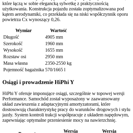
które łączą w sobie elegancką sylwetkę z praktycznością
użytkowania. Konstrukcja pojazdu została zoptymalizowana pod
kątem aerodynamiki, co przekłada się na niski współczynnik oporu
powietrza Cx wynoszący 0,26.
Wymiar
Wartość
Długość
4905 mm
Szerokość
1960 mm
Wysokość
1655 mm
Rozstaw osi
2950 mm
Masa własna
2350-2550 kg
Pojemność bagażnika
570/1665 l
Osiągi i prowadzenie HiPhi Y
HiPhi Y oferuje imponujące osiągi, szczególnie w topowej wersji
Performance. Samochód został wyposażony w zaawansowany
układ zawieszenia z adaptacyjnymi amortyzatorami, które
dostosowują charakterystykę pracy do warunków drogowych i stylu
jazdy. System kontroli trakcji współpracuje z układem napędowym,
zapewniając optymalne przeniesienie mocy na nawierzchnię.
Wersja
Wersja