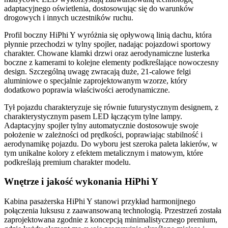
adaptacyjnego oświetlenia, dostosowując się do warunków
drogowych i innych uczestników ruchu.
Profil boczny HiPhi Y wyróżnia się opływową linią dachu, która
płynnie przechodzi w tylny spojler, nadając pojazdowi sportowy
charakter. Chowane klamki drzwi oraz aerodynamiczne lusterka
boczne z kamerami to kolejne elementy podkreślające nowoczesny
design. Szczególną uwagę zwracają duże, 21-calowe felgi
aluminiowe o specjalnie zaprojektowanym wzorze, który
dodatkowo poprawia właściwości aerodynamiczne.
Tył pojazdu charakteryzuje się równie futurystycznym designem, z
charakterystycznym pasem LED łączącym tylne lampy.
Adaptacyjny spojler tylny automatycznie dostosowuje swoje
położenie w zależności od prędkości, poprawiając stabilność i
aerodynamikę pojazdu. Do wyboru jest szeroka paleta lakierów, w
tym unikalne kolory z efektem metalicznym i matowym, które
podkreślają premium charakter modelu.
Wnętrze i jakość wykonania HiPhi Y
Kabina pasażerska HiPhi Y stanowi przykład harmonijnego
połączenia luksusu z zaawansowaną technologią. Przestrzeń została
zaprojektowana zgodnie z koncepcją minimalistycznego premium,