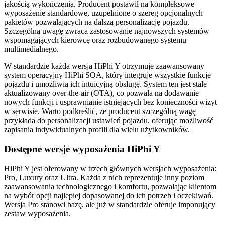
jakością wykończenia. Producent postawił na kompleksowe
wyposażenie standardowe, uzupełnione o szereg opcjonalnych
pakietów pozwalających na dalszą personalizację pojazdu.
Szczególną uwagę zwraca zastosowanie najnowszych systemów
wspomagających kierowcę oraz rozbudowanego systemu
multimedialnego.
W standardzie każda wersja HiPhi Y otrzymuje zaawansowany
system operacyjny HiPhi SOA, który integruje wszystkie funkcje
pojazdu i umożliwia ich intuicyjną obsługę. System ten jest stale
aktualizowany over-the-air (OTA), co pozwala na dodawanie
nowych funkcji i usprawnianie istniejących bez konieczności wizyt
w serwisie. Warto podkreślić, że producent szczególną wagę
przykłada do personalizacji ustawień pojazdu, oferując możliwość
zapisania indywidualnych profili dla wielu użytkowników.
Dostępne wersje wyposażenia HiPhi Y
HiPhi Y jest oferowany w trzech głównych wersjach wyposażenia:
Pro, Luxury oraz Ultra. Każda z nich reprezentuje inny poziom
zaawansowania technologicznego i komfortu, pozwalając klientom
na wybór opcji najlepiej dopasowanej do ich potrzeb i oczekiwań.
Wersja Pro stanowi bazę, ale już w standardzie oferuje imponujący
zestaw wyposażenia.