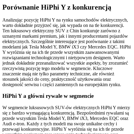
Porównanie HiPhi Y z konkurencją
Analizując pozycję HiPhi Y na rynku samochodów elektrycznych,
warto dokładnie przyjrzeć się, jak wypada on na tle konkurencji.
Ten luksusowy elektryczny SUV z Chin konkuruje zarówno z
uznanymi markami premium, jak i innymi producentami pojazdów
elektrycznych. Szczególnie interesujące jest porównanie z takimi
modelami jak Tesla Model Y, BMW iX3 czy Mercedes EQC. HiPhi
Y wyróżnia się na ich tle przede wszystkim zaawansowanymi
rozwiązaniami technologicznymi i nietypowym designem. Warto
jednak dokładnie przeanalizować wszystkie aspekty, by zrozumieć
rzeczywistą pozycję tego modelu w segmencie. Kluczowe
znaczenie mają nie tylko parametry techniczne, ale również
stosunek jakości do ceny, praktyczność użytkowania oraz
dostępność serwisu i części zamiennych na europejskim rynku.
HiPhi Y a główni rywale w segmencie
W segmencie luksusowych SUV-ów elektrycznych HiPhi Y mierzy
się z bardzo wymagającą konkurencją. Bezpośrednimi rywalami są
przede wszystkim Tesla Model Y, BMW iX3, Mercedes EQC oraz
Audi e-tron. Każdy z tych modeli ma swoje unikalne cechy i
przewagi konkurencyjne. HiPhi Y wyróżnia się na ich tle przede