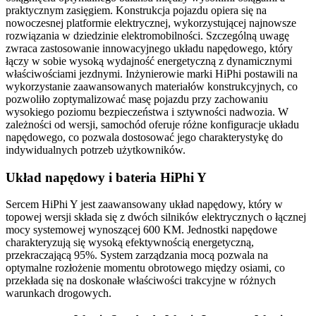
praktycznym zasięgiem. Konstrukcja pojazdu opiera się na
nowoczesnej platformie elektrycznej, wykorzystującej najnowsze
rozwiązania w dziedzinie elektromobilności. Szczególną uwagę
zwraca zastosowanie innowacyjnego układu napędowego, który
łączy w sobie wysoką wydajność energetyczną z dynamicznymi
właściwościami jezdnymi. Inżynierowie marki HiPhi postawili na
wykorzystanie zaawansowanych materiałów konstrukcyjnych, co
pozwoliło zoptymalizować masę pojazdu przy zachowaniu
wysokiego poziomu bezpieczeństwa i sztywności nadwozia. W
zależności od wersji, samochód oferuje różne konfiguracje układu
napędowego, co pozwala dostosować jego charakterystykę do
indywidualnych potrzeb użytkowników.
Układ napędowy i bateria HiPhi Y
Sercem HiPhi Y jest zaawansowany układ napędowy, który w
topowej wersji składa się z dwóch silników elektrycznych o łącznej
mocy systemowej wynoszącej 600 KM. Jednostki napędowe
charakteryzują się wysoką efektywnością energetyczną,
przekraczającą 95%. System zarządzania mocą pozwala na
optymalne rozłożenie momentu obrotowego między osiami, co
przekłada się na doskonałe właściwości trakcyjne w różnych
warunkach drogowych.