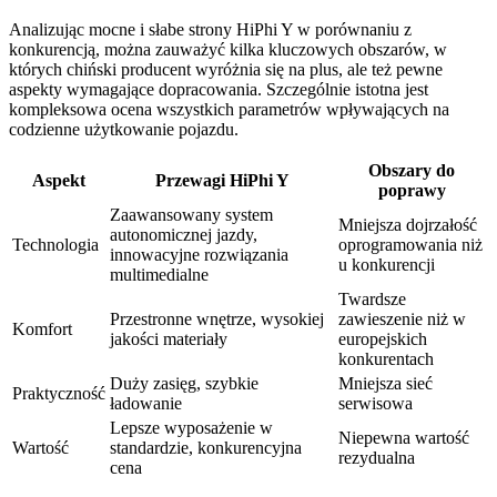
Analizując mocne i słabe strony HiPhi Y w porównaniu z
konkurencją, można zauważyć kilka kluczowych obszarów, w
których chiński producent wyróżnia się na plus, ale też pewne
aspekty wymagające dopracowania. Szczególnie istotna jest
kompleksowa ocena wszystkich parametrów wpływających na
codzienne użytkowanie pojazdu.
Obszary do
Aspekt
Przewagi HiPhi Y
poprawy
Zaawansowany system
Mniejsza dojrzałość
autonomicznej jazdy,
Technologia
oprogramowania niż
innowacyjne rozwiązania
u konkurencji
multimedialne
Twardsze
Przestronne wnętrze, wysokiej
zawieszenie niż w
Komfort
jakości materiały
europejskich
konkurentach
Duży zasięg, szybkie
Mniejsza sieć
Praktyczność
ładowanie
serwisowa
Lepsze wyposażenie w
Niepewna wartość
Wartość
standardzie, konkurencyjna
rezydualna
cena