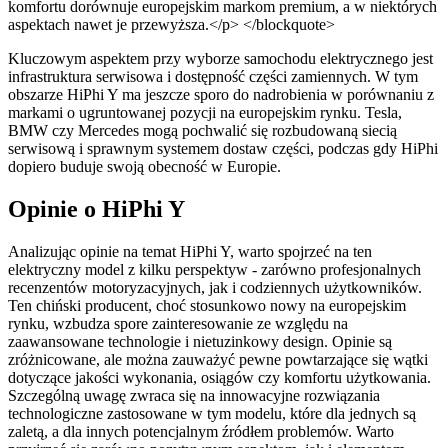
komfortu dorównuje europejskim markom premium, a w niektórych
aspektach nawet je przewyższa.</p> </blockquote>
Kluczowym aspektem przy wyborze samochodu elektrycznego jest
infrastruktura serwisowa i dostępność części zamiennych. W tym
obszarze HiPhi Y ma jeszcze sporo do nadrobienia w porównaniu z
markami o ugruntowanej pozycji na europejskim rynku. Tesla,
BMW czy Mercedes mogą pochwalić się rozbudowaną siecią
serwisową i sprawnym systemem dostaw części, podczas gdy HiPhi
dopiero buduje swoją obecność w Europie.
Opinie o HiPhi Y
Analizując opinie na temat HiPhi Y, warto spojrzeć na ten
elektryczny model z kilku perspektyw - zarówno profesjonalnych
recenzentów motoryzacyjnych, jak i codziennych użytkowników.
Ten chiński producent, choć stosunkowo nowy na europejskim
rynku, wzbudza spore zainteresowanie ze względu na
zaawansowane technologie i nietuzinkowy design. Opinie są
zróżnicowane, ale można zauważyć pewne powtarzające się wątki
dotyczące jakości wykonania, osiągów czy komfortu użytkowania.
Szczególną uwagę zwraca się na innowacyjne rozwiązania
technologiczne zastosowane w tym modelu, które dla jednych są
zaletą, a dla innych potencjalnym źródłem problemów. Warto