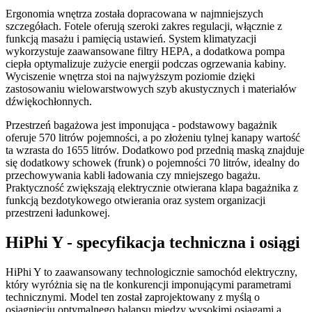
Ergonomia wnętrza została dopracowana w najmniejszych
szczegółach. Fotele oferują szeroki zakres regulacji, włącznie z
funkcją masażu i pamięcią ustawień. System klimatyzacji
wykorzystuje zaawansowane filtry HEPA, a dodatkowa pompa
ciepła optymalizuje zużycie energii podczas ogrzewania kabiny.
Wyciszenie wnętrza stoi na najwyższym poziomie dzięki
zastosowaniu wielowarstwowych szyb akustycznych i materiałów
dźwiękochłonnych.
Przestrzeń bagażowa jest imponująca - podstawowy bagażnik
oferuje 570 litrów pojemności, a po złożeniu tylnej kanapy wartość
ta wzrasta do 1655 litrów. Dodatkowo pod przednią maską znajduje
się dodatkowy schowek (frunk) o pojemności 70 litrów, idealny do
przechowywania kabli ładowania czy mniejszego bagażu.
Praktyczność zwiększają elektrycznie otwierana klapa bagażnika z
funkcją bezdotykowego otwierania oraz system organizacji
przestrzeni ładunkowej.
HiPhi Y - specyfikacja techniczna i osiągi
HiPhi Y to zaawansowany technologicznie samochód elektryczny,
który wyróżnia się na tle konkurencji imponującymi parametrami
technicznymi. Model ten został zaprojektowany z myślą o
osiągnięciu optymalnego balansu między wysokimi osiągami a