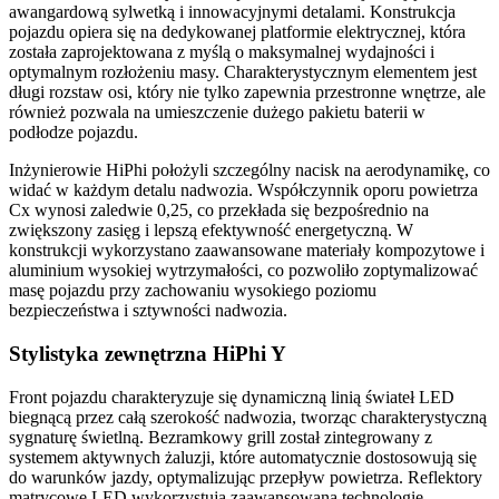
awangardową sylwetką i innowacyjnymi detalami. Konstrukcja
pojazdu opiera się na dedykowanej platformie elektrycznej, która
została zaprojektowana z myślą o maksymalnej wydajności i
optymalnym rozłożeniu masy. Charakterystycznym elementem jest
długi rozstaw osi, który nie tylko zapewnia przestronne wnętrze, ale
również pozwala na umieszczenie dużego pakietu baterii w
podłodze pojazdu.
Inżynierowie HiPhi położyli szczególny nacisk na aerodynamikę, co
widać w każdym detalu nadwozia. Współczynnik oporu powietrza
Cx wynosi zaledwie 0,25, co przekłada się bezpośrednio na
zwiększony zasięg i lepszą efektywność energetyczną. W
konstrukcji wykorzystano zaawansowane materiały kompozytowe i
aluminium wysokiej wytrzymałości, co pozwoliło zoptymalizować
masę pojazdu przy zachowaniu wysokiego poziomu
bezpieczeństwa i sztywności nadwozia.
Stylistyka zewnętrzna HiPhi Y
Front pojazdu charakteryzuje się dynamiczną linią świateł LED
biegnącą przez całą szerokość nadwozia, tworząc charakterystyczną
sygnaturę świetlną. Bezramkowy grill został zintegrowany z
systemem aktywnych żaluzji, które automatycznie dostosowują się
do warunków jazdy, optymalizując przepływ powietrza. Reflektory
matrycowe LED wykorzystują zaawansowaną technologię