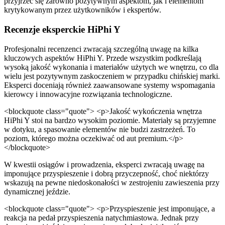
przyjrzeć się zarówno pozytywnym aspektom, jak i elementom
krytykowanym przez użytkowników i ekspertów.
Recenzje eksperckie HiPhi Y
Profesjonalni recenzenci zwracają szczególną uwagę na kilka
kluczowych aspektów HiPhi Y. Przede wszystkim podkreślają
wysoką jakość wykonania i materiałów użytych we wnętrzu, co dla
wielu jest pozytywnym zaskoczeniem w przypadku chińskiej marki.
Eksperci doceniają również zaawansowane systemy wspomagania
kierowcy i innowacyjne rozwiązania technologiczne.
<blockquote class="quote"> <p>Jakość wykończenia wnętrza
HiPhi Y stoi na bardzo wysokim poziomie. Materiały są przyjemne
w dotyku, a spasowanie elementów nie budzi zastrzeżeń. To
poziom, którego można oczekiwać od aut premium.</p>
</blockquote>
W kwestii osiągów i prowadzenia, eksperci zwracają uwagę na
imponujące przyspieszenie i dobrą przyczepność, choć niektórzy
wskazują na pewne niedoskonałości w zestrojeniu zawieszenia przy
dynamicznej jeździe.
<blockquote class="quote"> <p>Przyspieszenie jest imponujące, a
reakcja na pedał przyspieszenia natychmiastowa. Jednak przy