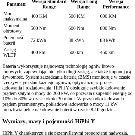
Wersja Standard
Wersja Long
Wersja
Parametr
Range
Range
Performance
Moc
400 KM
500 KM
600 KM
maksymalna
Moment
500 Nm
600 Nm
800 Nm
obrotowy
Pojemność
72 kWh
88 kWh
88 kWh
baterii
Zasięg
400 km
500 km
460 km
WLTP
Bateria wykorzystuje najnowszą technologię ogniw litowo-
jonowych, zapewniając nie tylko długi zasięg, ale także imponującą
żywotność. System zarządzania baterią (BMS) monitoruje w czasie
rzeczywistym stan każdego ogniwa, optymalizując proces
ładowania i rozładowania. HiPhi Y obsługuje szybkie ładowanie
prądem stałym o mocy do 200 kW, co pozwala uzupełnić energię od
10% do 80% w czasie około 30 minut. W przypadku ładowania
prądem przemiennym, pokładowa ładowarka o mocy 11 kW
umożliwia pełne naładowanie baterii w czasie 8-10 godzin.
Wymiary, masy i pojemności HiPhi Y
HiPhi Y charakteryzuje się przemyślanymi proporcjami nadwozia,