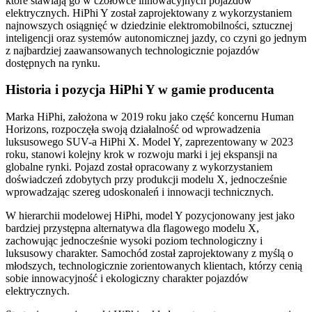
które stawiają go w czołówce innowacyjnych pojazdów
elektrycznych. HiPhi Y został zaprojektowany z wykorzystaniem
najnowszych osiągnięć w dziedzinie elektromobilności, sztucznej
inteligencji oraz systemów autonomicznej jazdy, co czyni go jednym
z najbardziej zaawansowanych technologicznie pojazdów
dostępnych na rynku.
Historia i pozycja HiPhi Y w gamie producenta
Marka HiPhi, założona w 2019 roku jako część koncernu Human
Horizons, rozpoczęła swoją działalność od wprowadzenia
luksusowego SUV-a HiPhi X. Model Y, zaprezentowany w 2023
roku, stanowi kolejny krok w rozwoju marki i jej ekspansji na
globalne rynki. Pojazd został opracowany z wykorzystaniem
doświadczeń zdobytych przy produkcji modelu X, jednocześnie
wprowadzając szereg udoskonaleń i innowacji technicznych.
W hierarchii modelowej HiPhi, model Y pozycjonowany jest jako
bardziej przystępna alternatywa dla flagowego modelu X,
zachowując jednocześnie wysoki poziom technologiczny i
luksusowy charakter. Samochód został zaprojektowany z myślą o
młodszych, technologicznie zorientowanych klientach, którzy cenią
sobie innowacyjność i ekologiczny charakter pojazdów
elektrycznych.