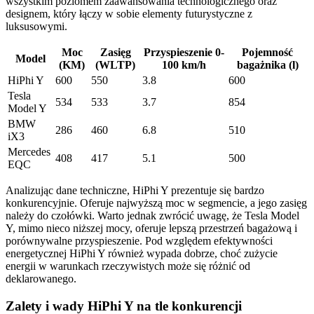
wszystkim poziomem zaawansowania technologicznego oraz
designem, który łączy w sobie elementy futurystyczne z
luksusowymi.
Moc
Zasięg
Przyspieszenie 0-
Pojemność
Model
(KM)
(WLTP)
100 km/h
bagażnika (l)
HiPhi Y
600
550
3.8
600
Tesla
534
533
3.7
854
Model Y
BMW
286
460
6.8
510
iX3
Mercedes
408
417
5.1
500
EQC
Analizując dane techniczne, HiPhi Y prezentuje się bardzo
konkurencyjnie. Oferuje najwyższą moc w segmencie, a jego zasięg
należy do czołówki. Warto jednak zwrócić uwagę, że Tesla Model
Y, mimo nieco niższej mocy, oferuje lepszą przestrzeń bagażową i
porównywalne przyspieszenie. Pod względem efektywności
energetycznej HiPhi Y również wypada dobrze, choć zużycie
energii w warunkach rzeczywistych może się różnić od
deklarowanego.
Zalety i wady HiPhi Y na tle konkurencji