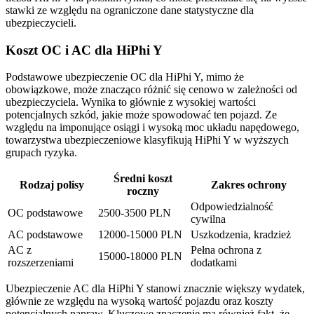
stawki ze względu na ograniczone dane statystyczne dla
ubezpieczycieli.
Koszt OC i AC dla HiPhi Y
Podstawowe ubezpieczenie OC dla HiPhi Y, mimo że
obowiązkowe, może znacząco różnić się cenowo w zależności od
ubezpieczyciela. Wynika to głównie z wysokiej wartości
potencjalnych szkód, jakie może spowodować ten pojazd. Ze
względu na imponujące osiągi i wysoką moc układu napędowego,
towarzystwa ubezpieczeniowe klasyfikują HiPhi Y w wyższych
grupach ryzyka.
Średni koszt
Rodzaj polisy
Zakres ochrony
roczny
Odpowiedzialność
OC podstawowe
2500-3500 PLN
cywilna
AC podstawowe
12000-15000 PLN
Uszkodzenia, kradzież
AC z
Pełna ochrona z
15000-18000 PLN
rozszerzeniami
dodatkami
Ubezpieczenie AC dla HiPhi Y stanowi znacznie większy wydatek,
głównie ze względu na wysoką wartość pojazdu oraz koszty
potencjalnych napraw. Kluczowe znaczenie ma również fakt, że