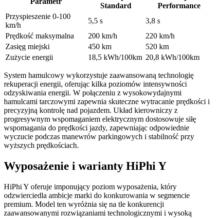
Parametr
Standard
Performance
Przyspieszenie 0-100
5,5 s
3,8 s
km/h
Prędkość maksymalna
200 km/h
220 km/h
Zasięg miejski
450 km
520 km
Zużycie energii
18,5 kWh/100km
20,8 kWh/100km
System hamulcowy wykorzystuje zaawansowaną technologię
rekuperacji energii, oferując kilka poziomów intensywności
odzyskiwania energii. W połączeniu z wysokowydajnymi
hamulcami tarczowymi zapewnia skuteczne wytracanie prędkości i
precyzyjną kontrolę nad pojazdem. Układ kierowniczy z
progresywnym wspomaganiem elektrycznym dostosowuje siłę
wspomagania do prędkości jazdy, zapewniając odpowiednie
wyczucie podczas manewrów parkingowych i stabilność przy
wyższych prędkościach.
Wyposażenie i warianty HiPhi Y
HiPhi Y oferuje imponujący poziom wyposażenia, który
odzwierciedla ambicje marki do konkurowania w segmencie
premium. Model ten wyróżnia się na tle konkurencji
zaawansowanymi rozwiązaniami technologicznymi i wysoką