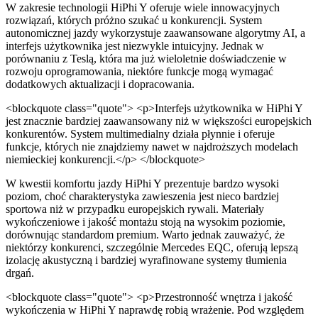
W zakresie technologii HiPhi Y oferuje wiele innowacyjnych
rozwiązań, których próżno szukać u konkurencji. System
autonomicznej jazdy wykorzystuje zaawansowane algorytmy AI, a
interfejs użytkownika jest niezwykle intuicyjny. Jednak w
porównaniu z Teslą, która ma już wieloletnie doświadczenie w
rozwoju oprogramowania, niektóre funkcje mogą wymagać
dodatkowych aktualizacji i dopracowania.
<blockquote class="quote"> <p>Interfejs użytkownika w HiPhi Y
jest znacznie bardziej zaawansowany niż w większości europejskich
konkurentów. System multimedialny działa płynnie i oferuje
funkcje, których nie znajdziemy nawet w najdroższych modelach
niemieckiej konkurencji.</p> </blockquote>
W kwestii komfortu jazdy HiPhi Y prezentuje bardzo wysoki
poziom, choć charakterystyka zawieszenia jest nieco bardziej
sportowa niż w przypadku europejskich rywali. Materiały
wykończeniowe i jakość montażu stoją na wysokim poziomie,
dorównując standardom premium. Warto jednak zauważyć, że
niektórzy konkurenci, szczególnie Mercedes EQC, oferują lepszą
izolację akustyczną i bardziej wyrafinowane systemy tłumienia
drgań.
<blockquote class="quote"> <p>Przestronność wnętrza i jakość
wykończenia w HiPhi Y naprawdę robią wrażenie. Pod względem