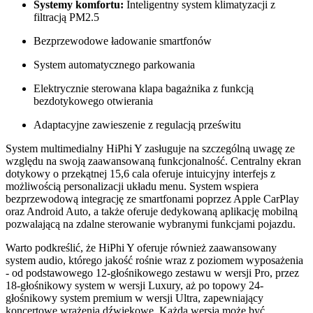
Systemy komfortu:
Inteligentny system klimatyzacji z
filtracją PM2.5
Bezprzewodowe ładowanie smartfonów
System automatycznego parkowania
Elektrycznie sterowana klapa bagażnika z funkcją
bezdotykowego otwierania
Adaptacyjne zawieszenie z regulacją prześwitu
System multimedialny HiPhi Y zasługuje na szczególną uwagę ze
względu na swoją zaawansowaną funkcjonalność. Centralny ekran
dotykowy o przekątnej 15,6 cala oferuje intuicyjny interfejs z
możliwością personalizacji układu menu. System wspiera
bezprzewodową integrację ze smartfonami poprzez Apple CarPlay
oraz Android Auto, a także oferuje dedykowaną aplikację mobilną
pozwalającą na zdalne sterowanie wybranymi funkcjami pojazdu.
Warto podkreślić, że HiPhi Y oferuje również zaawansowany
system audio, którego jakość rośnie wraz z poziomem wyposażenia
- od podstawowego 12-głośnikowego zestawu w wersji Pro, przez
18-głośnikowy system w wersji Luxury, aż po topowy 24-
głośnikowy system premium w wersji Ultra, zapewniający
koncertowe wrażenia dźwiękowe. Każda wersja może być