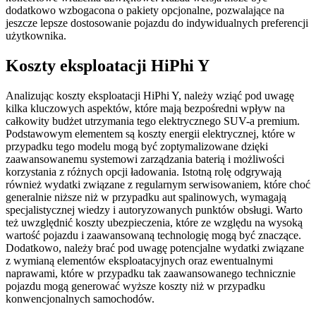
dodatkowo wzbogacona o pakiety opcjonalne, pozwalające na
jeszcze lepsze dostosowanie pojazdu do indywidualnych preferencji
użytkownika.
Koszty eksploatacji HiPhi Y
Analizując koszty eksploatacji HiPhi Y, należy wziąć pod uwagę
kilka kluczowych aspektów, które mają bezpośredni wpływ na
całkowity budżet utrzymania tego elektrycznego SUV-a premium.
Podstawowym elementem są koszty energii elektrycznej, które w
przypadku tego modelu mogą być zoptymalizowane dzięki
zaawansowanemu systemowi zarządzania baterią i możliwości
korzystania z różnych opcji ładowania. Istotną rolę odgrywają
również wydatki związane z regularnym serwisowaniem, które choć
generalnie niższe niż w przypadku aut spalinowych, wymagają
specjalistycznej wiedzy i autoryzowanych punktów obsługi. Warto
też uwzględnić koszty ubezpieczenia, które ze względu na wysoką
wartość pojazdu i zaawansowaną technologię mogą być znaczące.
Dodatkowo, należy brać pod uwagę potencjalne wydatki związane
z wymianą elementów eksploatacyjnych oraz ewentualnymi
naprawami, które w przypadku tak zaawansowanego technicznie
pojazdu mogą generować wyższe koszty niż w przypadku
konwencjonalnych samochodów.