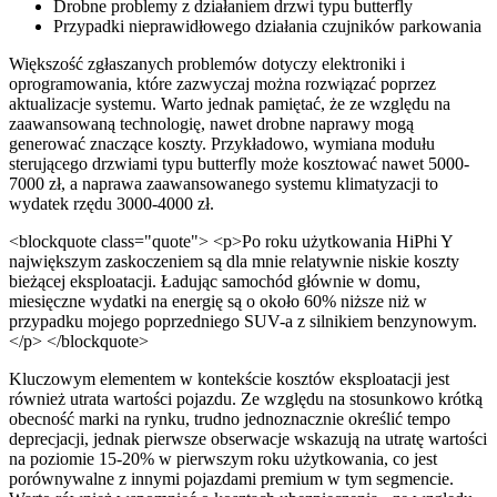
Drobne problemy z działaniem drzwi typu butterfly
Przypadki nieprawidłowego działania czujników parkowania
Większość zgłaszanych problemów dotyczy elektroniki i
oprogramowania, które zazwyczaj można rozwiązać poprzez
aktualizacje systemu. Warto jednak pamiętać, że ze względu na
zaawansowaną technologię, nawet drobne naprawy mogą
generować znaczące koszty. Przykładowo, wymiana modułu
sterującego drzwiami typu butterfly może kosztować nawet 5000-
7000 zł, a naprawa zaawansowanego systemu klimatyzacji to
wydatek rzędu 3000-4000 zł.
<blockquote class="quote"> <p>Po roku użytkowania HiPhi Y
największym zaskoczeniem są dla mnie relatywnie niskie koszty
bieżącej eksploatacji. Ładując samochód głównie w domu,
miesięczne wydatki na energię są o około 60% niższe niż w
przypadku mojego poprzedniego SUV-a z silnikiem benzynowym.
</p> </blockquote>
Kluczowym elementem w kontekście kosztów eksploatacji jest
również utrata wartości pojazdu. Ze względu na stosunkowo krótką
obecność marki na rynku, trudno jednoznacznie określić tempo
deprecjacji, jednak pierwsze obserwacje wskazują na utratę wartości
na poziomie 15-20% w pierwszym roku użytkowania, co jest
porównywalne z innymi pojazdami premium w tym segmencie.