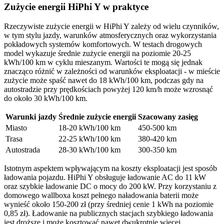
Zużycie energii HiPhi Y w praktyce
Rzeczywiste zużycie energii w HiPhi Y zależy od wielu czynników,
w tym stylu jazdy, warunków atmosferycznych oraz wykorzystania
pokładowych systemów komfortowych. W testach drogowych
model wykazuje średnie zużycie energii na poziomie 20-25
kWh/100 km w cyklu mieszanym. Wartości te mogą się jednak
znacząco różnić w zależności od warunków eksploatacji - w mieście
zużycie może spaść nawet do 18 kWh/100 km, podczas gdy na
autostradzie przy prędkościach powyżej 120 km/h może wzrosnąć
do około 30 kWh/100 km.
Warunki jazdy
Średnie zużycie energii
Szacowany zasięg
Miasto
18-20 kWh/100 km
450-500 km
Trasa
22-25 kWh/100 km
380-420 km
Autostrada
28-30 kWh/100 km
300-350 km
Istotnym aspektem wpływającym na koszty eksploatacji jest sposób
ładowania pojazdu. HiPhi Y obsługuje ładowanie AC do 11 kW
oraz szybkie ładowanie DC o mocy do 200 kW. Przy korzystaniu z
domowego wallboxa koszt pełnego naładowania baterii może
wynieść około 150-200 zł (przy średniej cenie 1 kWh na poziomie
0,85 zł). Ładowanie na publicznych stacjach szybkiego ładowania
jest droższe i może kosztować nawet dwukrotnie więcej.