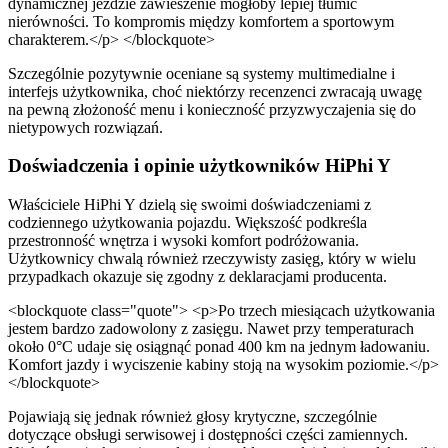
dynamicznej jeździe zawieszenie mogłoby lepiej tłumić
nierówności. To kompromis między komfortem a sportowym
charakterem.</p> </blockquote>
Szczególnie pozytywnie oceniane są systemy multimedialne i
interfejs użytkownika, choć niektórzy recenzenci zwracają uwagę
na pewną złożoność menu i konieczność przyzwyczajenia się do
nietypowych rozwiązań.
Doświadczenia i opinie użytkowników HiPhi Y
Właściciele HiPhi Y dzielą się swoimi doświadczeniami z
codziennego użytkowania pojazdu. Większość podkreśla
przestronność wnętrza i wysoki komfort podróżowania.
Użytkownicy chwalą również rzeczywisty zasięg, który w wielu
przypadkach okazuje się zgodny z deklaracjami producenta.
<blockquote class="quote"> <p>Po trzech miesiącach użytkowania
jestem bardzo zadowolony z zasięgu. Nawet przy temperaturach
około 0°C udaje się osiągnąć ponad 400 km na jednym ładowaniu.
Komfort jazdy i wyciszenie kabiny stoją na wysokim poziomie.</p>
</blockquote>
Pojawiają się jednak również głosy krytyczne, szczególnie
dotyczące obsługi serwisowej i dostępności części zamiennych.