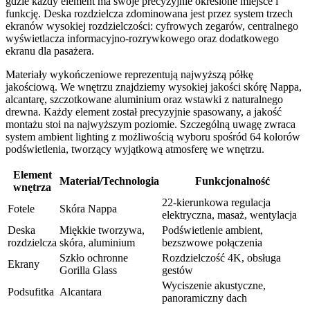
gdzie każdy element ma swoje precyzyjnie określone miejsce i
funkcję. Deska rozdzielcza zdominowana jest przez system trzech
ekranów wysokiej rozdzielczości: cyfrowych zegarów, centralnego
wyświetlacza informacyjno-rozrywkowego oraz dodatkowego
ekranu dla pasażera.
Materiały wykończeniowe reprezentują najwyższą półkę
jakościową. We wnętrzu znajdziemy wysokiej jakości skórę Nappa,
alcantarę, szczotkowane aluminium oraz wstawki z naturalnego
drewna. Każdy element został precyzyjnie spasowany, a jakość
montażu stoi na najwyższym poziomie. Szczególną uwagę zwraca
system ambient lighting z możliwością wyboru spośród 64 kolorów
podświetlenia, tworzący wyjątkową atmosferę we wnętrzu.
Element
Materiał/Technologia
Funkcjonalność
wnętrza
22-kierunkowa regulacja
Fotele
Skóra Nappa
elektryczna, masaż, wentylacja
Deska
Miękkie tworzywa,
Podświetlenie ambient,
rozdzielcza
skóra, aluminium
bezszwowe połączenia
Szkło ochronne
Rozdzielczość 4K, obsługa
Ekrany
Gorilla Glass
gestów
Wyciszenie akustyczne,
Podsufitka
Alcantara
panoramiczny dach