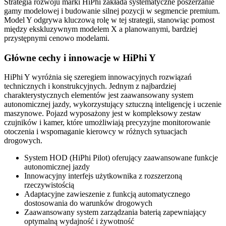
Strategia rozwoju marki HiPhi zakłada systematyczne poszerzanie
gamy modelowej i budowanie silnej pozycji w segmencie premium.
Model Y odgrywa kluczową rolę w tej strategii, stanowiąc pomost
między ekskluzywnym modelem X a planowanymi, bardziej
przystępnymi cenowo modelami.
Główne cechy i innowacje w HiPhi Y
HiPhi Y wyróżnia się szeregiem innowacyjnych rozwiązań
technicznych i konstrukcyjnych. Jednym z najbardziej
charakterystycznych elementów jest zaawansowany system
autonomicznej jazdy, wykorzystujący sztuczną inteligencję i uczenie
maszynowe. Pojazd wyposażony jest w kompleksowy zestaw
czujników i kamer, które umożliwiają precyzyjne monitorowanie
otoczenia i wspomaganie kierowcy w różnych sytuacjach
drogowych.
System HOD (HiPhi Pilot) oferujący zaawansowane funkcje
autonomicznej jazdy
Innowacyjny interfejs użytkownika z rozszerzoną
rzeczywistością
Adaptacyjne zawieszenie z funkcją automatycznego
dostosowania do warunków drogowych
Zaawansowany system zarządzania baterią zapewniający
optymalną wydajność i żywotność