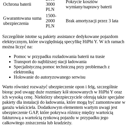
Pokrycie kosztów
Ochrona baterii
3000
wymiany/naprawy baterii
PLN
1500-
Gwarantowana suma
2000
Brak amortyzacji przez 3 lata
ubezpieczenia
PLN
Szczególnie istotne są pakiety assistance dedykowane pojazdom
elektrycznym, które uwzględniają specyfikę HiPhi Y. W ich ramach
można liczyć na:
Pomoc w przypadku rozładowania baterii na trasie
Transport do najbliższej stacji ładowania
Specjalistyczną pomoc techniczną przy problemach z
elektroniką
Holowanie do autoryzowanego serwisu
Warto również rozważyć ubezpieczenie opon i felg, szczególnie
biorąc pod uwagę duże rozmiary kół stosowanych w HiPhi Y oraz
ich wysoką cenę. Niektórzy ubezpieczyciele oferują także specjalne
pakiety dla instalacji do ładowania, które mogą być zamontowane w
garażu właściciela. Dodatkowym elementem wartym uwagi jest
ubezpieczenie GAP, które pokrywa różnicę między wartością
fakturową a wartością rynkową pojazdu w przypadku jego
całkowitego zniszczenia lub kradzieży.