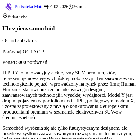
Polisoteka Moto
01.02.2026
26 min
Polisoteka
Ubezpiecz samochód
OC od 250 zł/rok
Porównaj OC i AC
Ponad 5000 porównań
HiPhi Y to innowacyjny elektryczny SUV premium, który
reprezentuje nową erę w chińskiej motoryzacji. Ten zaawansowany
technologicznie pojazd, wprowadzony na rynek przez firmę Human
Horizons, stanowi połączenie luksusowego designu,
zaawansowanych technologii i wysokiej wydajności. Model Y jest
drugim pojazdem w portfolio marki HiPhi, po flagowym modelu X,
i został zaprojektowany z myślą o konkurowaniu z europejskimi
producentami premium w segmencie elektrycznych SUV-ów
średniej wielkości.
Samochód wyróżnia się nie tylko futurystycznym designem, ale
przede wszystkim zaawansowanymi rozwiązaniami technicznymi,