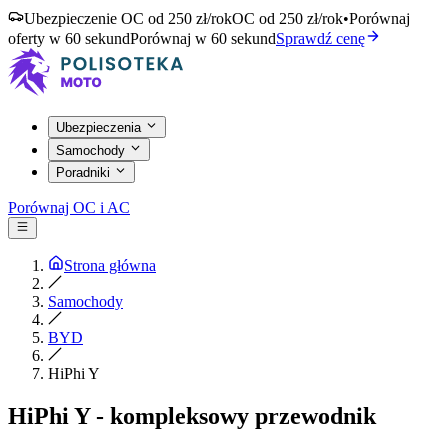
Ubezpieczenie OC od 250 zł/rok
OC od 250 zł/rok
•
Porównaj
oferty w 60 sekund
Porównaj w 60 sekund
Sprawdź cenę
Ubezpieczenia
Samochody
Poradniki
Porównaj OC i AC
Strona główna
Samochody
BYD
HiPhi Y
HiPhi Y - kompleksowy przewodnik