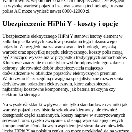
Warto również wspomnieć o kosztach ubezpieczenia - ze względu
na wysoką wartość pojazdu i zaawansowaną technologię, roczna
polisa AC może wynieść nawet 8000-12000 zł.
Ubezpieczenie HiPhi Y - koszty i opcje
Ubezpieczenie elektrycznego HiPhi Y stanowi istotny element w
kalkulacji całkowitych kosztów posiadania tego luksusowego
pojazdu. Ze względu na zaawansowaną technologię, wysoką
wartość oraz specyfikę napędu elektrycznego, koszty polis mogą
być znacząco wyższe niż w przypadku tradycyjnych samochodów.
Kluczowe znaczenie ma nie tylko wybór odpowiedniego zakresu
ochrony, ale również dobór ubezpieczyciela mającego
doświadczenie w obsłudze pojazdów elektrycznych premium.
Warto zwrócić szczególną uwagę na specjalistyczne rozszerzenia
dedykowane pojazdom elektrycznym, które zabezpieczają
najbardziej kosztowne komponenty, jak bateria trakcyjna czy
elektronika sterująca.
Na wysokość składki wpływają nie tylko standardowe czynniki jak
wartość pojazdu czy historia szkodowa kierowcy, ale również
dostępność części zamiennych, koszty napraw w autoryzowanych
serwisach oraz ryzyko związane z obsługą wysokonapięciowych
komponentów. Dodatkowym aspektem jest stosunkowo niewielka
liczba HiPhi Y na polskim rynku, co może przekładać się na wyższe