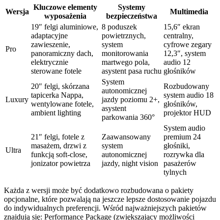
Kluczowe elementy
Systemy
Wersja
Multimedia
wyposażenia
bezpieczeństwa
19″ felgi aluminiowe,
8 poduszek
15,6″ ekran
adaptacyjne
powietrznych,
centralny,
zawieszenie,
system
cyfrowe zegary
Pro
panoramiczny dach,
monitorowania
12,3″, system
elektrycznie
martwego pola,
audio 12
sterowane fotele
asystent pasa ruchu
głośników
System
20″ felgi, skórzana
Rozbudowany
autonomicznej
tapicerka Nappa,
system audio 18
Luxury
jazdy poziomu 2+,
wentylowane fotele,
głośników,
asystent
ambient lighting
projektor HUD
parkowania 360°
System audio
21″ felgi, fotele z
Zaawansowany
premium 24
masażem, drzwi z
system
głośniki,
Ultra
funkcją soft-close,
autonomicznej
rozrywka dla
jonizator powietrza
jazdy, night vision
pasażerów
tylnych
Każda z wersji może być dodatkowo rozbudowana o pakiety
opcjonalne, które pozwalają na jeszcze lepsze dostosowanie pojazdu
do indywidualnych preferencji. Wśród najważniejszych pakietów
znajdują się: Performance Package (zwiększający możliwości