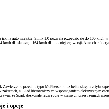
jak na auto miejskie. Silnik 1.0 pozwala rozpędzić się do 100 km/h w 
/h dla słabszej i 164 km/h dla mocniejszej wersji. Auto charakteryzuj
cji. Zawieszenie przednie typu McPherson oraz belka skrętna z tyłu z
w zakrętach, a układ kierowniczy ze wspomaganiem elektrycznym ofer
wia, że Spark doskonale radzi sobie w ciasnych przestrzeniach miejs
e i opcje