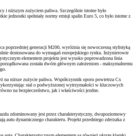
y i niższym zużyciem paliwa. Szczególnie istotne było
 jednostki spełniały normy emisji spalin Euro 5, co było istotne z
a poprzedniej generacji M200, wyróżnia się nowoczesną stylistyką
jalnie dostosowana do wymagań europejskiego rynku. Inżynierowie
erystycznym elementem projektu jest wysoko poprowadzona linia
i podporządkowana została dwóm głównym założeniom - maksymalnemu
go.
ież na niższe zużycie paliwa. Współczynnik oporu powietrza Cx
wykorzystując stal o podwyższonej wytrzymałości w kluczowych
równo na bezpieczeństwo, jak i właściwości jezdne.
pojazdu zdominowany jest przez charakterystyczny, dwupoziomowy
ają autu dynamicznego charakteru. Projekt przedniego zderzaka z
tkę auta. Charakterystycznym elementem są również ukryte klamki