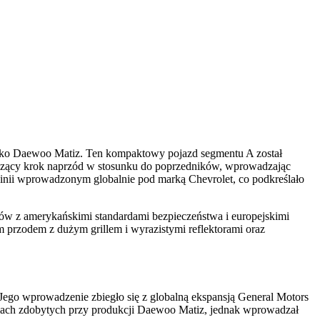
jako Daewoo Matiz. Ten kompaktowy pojazd segmentu A został
aczący krok naprzód w stosunku do poprzedników, wprowadzając
linii wprowadzonym globalnie pod marką Chevrolet, co podkreślało
w z amerykańskimi standardami bezpieczeństwa i europejskimi
przodem z dużym grillem i wyrazistymi reflektorami oraz
ego wprowadzenie zbiegło się z globalną ekspansją General Motors
niach zdobytych przy produkcji Daewoo Matiz, jednak wprowadzał