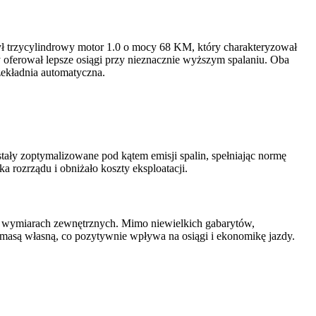
ł trzycylindrowy motor 1.0 o mocy 68 KM, który charakteryzował
y oferował lepsze osiągi przy nieznacznie wyższym spalaniu. Oba
zekładnia automatyczna.
ły zoptymalizowane pod kątem emisji spalin, spełniając normę
 rozrządu i obniżało koszty eksploatacji.
h wymiarach zewnętrznych. Mimo niewielkich gabarytów,
 masą własną, co pozytywnie wpływa na osiągi i ekonomikę jazdy.