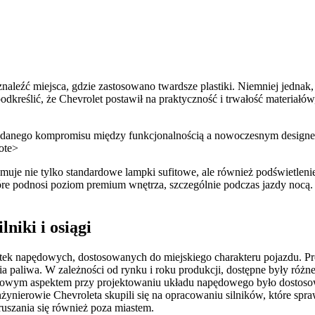
aleźć miejsca, gdzie zastosowano twardsze plastiki. Niemniej jednak,
kreślić, że Chevrolet postawił na praktyczność i trwałość materiałów
danego kompromisu między funkcjonalnością a nowoczesnym designem
uote>
muje nie tylko standardowe lampki sufitowe, ale również podświetlen
re podnosi poziom premium wnętrza, szczególnie podczas jazdy nocą. 
niki i osiągi
k napędowych, dostosowanych do miejskiego charakteru pojazdu. Prod
ia paliwa. W zależności od rynku i roku produkcji, dostępne były róż
czowym aspektem przy projektowaniu układu napędowego było dostosowan
ynierowie Chevroleta skupili się na opracowaniu silników, które spra
uszania się również poza miastem.