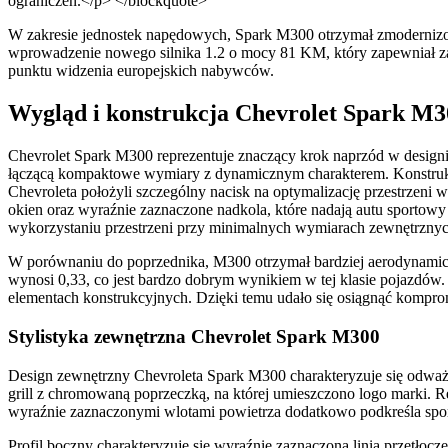
ograniczeń.</p> </blockquote>
W zakresie jednostek napędowych, Spark M300 otrzymał zmodernizowan
wprowadzenie nowego silnika 1.2 o mocy 81 KM, który zapewniał zado
punktu widzenia europejskich nabywców.
Wygląd i konstrukcja Chevrolet Spark M3
Chevrolet Spark M300 reprezentuje znaczący krok naprzód w design
łączącą kompaktowe wymiary z dynamicznym charakterem. Konstrukcj
Chevroleta położyli szczególny nacisk na optymalizację przestrzen
okien oraz wyraźnie zaznaczone nadkola, które nadają autu sporto
wykorzystaniu przestrzeni przy minimalnych wymiarach zewnętrzn
W porównaniu do poprzednika, M300 otrzymał bardziej aerodynamiczną
wynosi 0,33, co jest bardzo dobrym wynikiem w tej klasie pojazdó
elementach konstrukcyjnych. Dzięki temu udało się osiągnąć komprom
Stylistyka zewnętrzna Chevrolet Spark M300
Design zewnętrzny Chevroleta Spark M300 charakteryzuje się odważn
grill z chromowaną poprzeczką, na której umieszczono logo marki. Re
wyraźnie zaznaczonymi wlotami powietrza dodatkowo podkreśla spor
Profil boczny charakteryzuje się wyraźnie zaznaczoną linią przetło