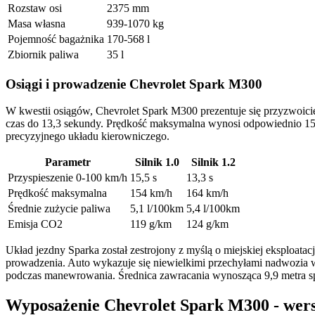
Rozstaw osi
2375 mm
Masa własna
939-1070 kg
Pojemność bagażnika
170-568 l
Zbiornik paliwa
35 l
Osiągi i prowadzenie Chevrolet Spark M300
W kwestii osiągów, Chevrolet Spark M300 prezentuje się przyzwoicie 
czas do 13,3 sekundy. Prędkość maksymalna wynosi odpowiednio 154 km
precyzyjnego układu kierowniczego.
Parametr
Silnik 1.0
Silnik 1.2
Przyspieszenie 0-100 km/h
15,5 s
13,3 s
Prędkość maksymalna
154 km/h
164 km/h
Średnie zużycie paliwa
5,1 l/100km
5,4 l/100km
Emisja CO2
119 g/km
124 g/km
Układ jezdny Sparka został zestrojony z myślą o miejskiej eksploata
prowadzenia. Auto wykazuje się niewielkimi przechyłami nadwozia 
podczas manewrowania. Średnica zawracania wynosząca 9,9 metra spra
Wyposażenie Chevrolet Spark M300 - wersj