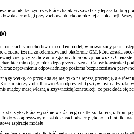
e silniki benzynowe, które charakteryzowały się lepszą kulturą prac
walające osiągi przy zachowaniu ekonomicznej eksploatacji. Wszystkie
00
ie miejskich samochodów marki. Ten model, wprowadzony jako następc
a oparta jest na zmodernizowanej platformie GM, która została spec
i wewnętrznej przy zachowaniu zgrabnych proporcji nadwozia. Charakt
wy charakter mimo jego miejskiego przeznaczenia. Całość konstrukcj
ych oraz zapewnieniu odpowiedniego poziomu bezpieczeństwa pasywne
 sylwetkę, co przekłada się nie tylko na lepszą prezencję, ale równ
w. Konstruktorzy zadbali również o odpowiednią sztywność nadwozia, 
is między masą własną a sztywnością konstrukcji, co przekłada się za
ą stylistyką, która wyraźnie wyróżnia go na tle konkurencji. Front 
flektory o agresywnym kształcie, zachodzące głęboko na błotniki, nad
towe aspiracje modelu.
czeń biegnącą przez całą długość nadwozia, co optycznie wydłuża sylwe