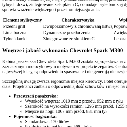
tylnych drzwi, zintegrowane z słupkiem C, co nadaje bryle bardziej 
sprawia wrażenie większego i przestronniejszego auta.
Element stylistyczny
Charakterystyka
Wpł
Przedni grill
Dwupoziomowy z chromowaną listwą
Poprawa
Linia boczna
Dynamiczne przetłoczenia
Zwięks
Tylne klamki
Zintegrowane ze słupkiem C
Lepsza
Wnętrze i jakość wykonania Chevrolet Spark M300
Kabina pasażerska Chevroleta Spark M300 została zaprojektowana z
zaznaczonym motocyklowym motywem w projekcie zegarów. Centralny 
najwyższej klasy, są odpowiednio spasowane i nie generują nieprzy
Szczególną uwagę zwraca ergonomia miejsca kierowcy. Fotel oferuje
ciała. Projektanci zadbali o odpowiednią ilość schowków i miejsc na
Przestrzeń pasażerska:
Wysokość wnętrza: 1010 mm z przodu, 952 mm z tyłu
Szerokość na wysokości ramion: 1295 mm przód, 1255 
Miejsce na nogi: 1067 mm przód, 881 mm tył
Pojemność bagażnika:
Standardowa: 170 litrów
Po złożeniu tylnej kanapy: 568 litrów