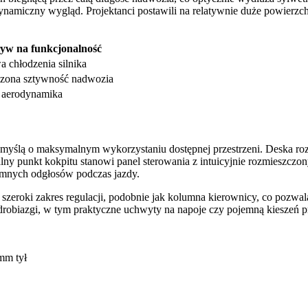
dynamiczny wygląd. Projektanci postawili na relatywnie duże powierzch
yw na funkcjonalność
 chłodzenia silnika
zona sztywność nadwozia
 aerodynamika
 myślą o maksymalnym wykorzystaniu dostępnej przestrzeni. Deska ro
punkt kokpitu stanowi panel sterowania z intuicyjnie rozmieszczony
jemnych odgłosów podczas jazdy.
 szeroki zakres regulacji, podobnie jak kolumna kierownicy, co pozwa
 drobiazgi, w tym praktyczne uchwyty na napoje czy pojemną kieszeń p
mm tył