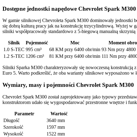
Dostępne jednostki napędowe Chevrolet Spark M300
W gamie silnikowej Chevroleta Spark M300 dominowały jednostki be
się dobrą kulturą pracy jak na konstrukcję trzycylindrową. Wyżej w 
silniki współpracowały standardowo z 5-biegową manualną skrzynią 
Silnik
Pojemność
Moc
Moment obro
1.0 S-TEC
995 cm³
68 KM przy 6400 obr/min
93 Nm przy 4800 
1.2 S-TEC
1206 cm³
81 KM przy 6400 obr/min
111 Nm przy 4800
Silniki Sparka M300 charakteryzowały się nowoczesną konstrukcją 
Euro 5. Warto podkreślić, że oba warianty silnikowe wyposażono w ł
Wymiary, masy i pojemności Chevrolet Spark M300
Chevrolet Spark M300 został zaprojektowany jako typowy przedstaw
konstruktorom udało się wygospodarować przestronne wnętrze i funk
Parametr
Wartość
Długość
3640 mm
Szerokość
1597 mm
Wysokość
1522 mm