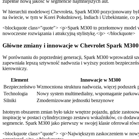
zupełnie nową jakość w segmencie najmniejszych aut.
W hierarchii modelowej Chevroleta, Spark M300 pozycjonowany był 
na świecie, w tym w Korei Południowej, Indiach i Uzbekistanie, co
<blockquote class="quote"> <p>Spark M300 to przełomowy model w hi
nowoczesne rozwiązania i atrakcyjną stylistykę.</p> </blockquote>
Główne zmiany i innowacje w Chevrolet Spark M300
W porównaniu do poprzedniej generacji, Spark M300 wprowadził szer
zapewniała lepszą sztywność nadwozia i wyższy poziom bezpieczeńst
kierowniczy.
Element
Innowacje w M300
Bezpieczeństwo
Wzmocniona struktura nadwozia, więcej poduszek 
Technologia
Nowy system multimedialny, wspomaganie parkow
Silniki
Zmodernizowane jednostki benzynowe
Istotnym obszarem zmian było także wnętrze pojazdu, gdzie zastos
inspirację w postaci cylindrycznego zestawu wskaźników, co dodawa
segmencie. Spark M300 jako pierwszy w swojej klasie oferował rów
<blockquote class="quote"> <p>Największym zaskoczeniem w nowym