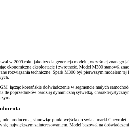
ował w 2009 roku jako trzecia generacja modelu, wcześniej znanego 
ując ekonomiczną eksploatację i zwrotność. Model M300 stanowił zn
owane rozwiązania techniczne. Spark M300 był pierwszym modelem tej 
wych.
 GM, łącząc koreańskie doświadczenie w segmencie małych samochodó
tle poprzedników bardziej dynamiczną sylwetką, charakterystycznym 
wczym.
oducenta
e producenta, stanowiąc punkt wejścia do świata marki Chevrolet. J
zyły się największym zainteresowaniem. Model bazował na doświadcze