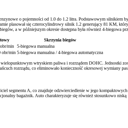
nzynowe o pojemności od 1.0 do 1.2 litra. Podstawowym silnikiem by
gamie plasował się czterocylindrowy silnik 1.2 generujący 81 KM, któr
biegów, a w późniejszym okresie dostępna była również 4-biegowa pr
towy
Skrzynia biegów
obr/min
5-biegowa manualna
 obr/min
5-biegowa manualna / 4-biegowa automatyczna
z wielopunktowym wtryskiem paliwa i rozrządem DOHC. Jednostki zosta
ańcuch rozrządu, co eliminowało konieczność okresowej wymiany paska
iciel segmentu A, co znajduje odzwierciedlenie w jego kompaktowyc
cjonalny bagażnik. Auto charakteryzuje się również stosunkowo niską