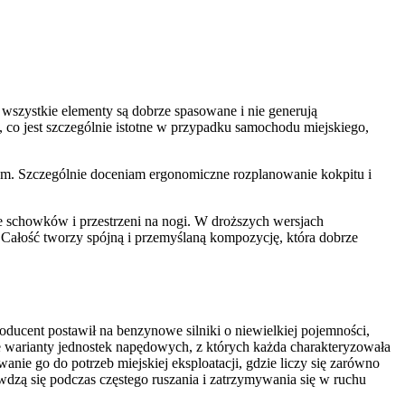
 wszystkie elementy są dobrze spasowane i nie generują
, co jest szczególnie istotne w przypadku samochodu miejskiego,
. Szczególnie doceniam ergonomiczne rozplanowanie kokpitu i
ie schowków i przestrzeni na nogi. W droższych wersjach
Całość tworzy spójną i przemyślaną kompozycję, która dobrze
ucent postawił na benzynowe silniki o niewielkiej pojemności,
ne warianty jednostek napędowych, z których każda charakteryzowała
ie go do potrzeb miejskiej eksploatacji, gdzie liczy się zarówno
wdzą się podczas częstego ruszania i zatrzymywania się w ruchu