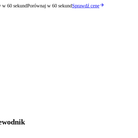
y w 60 sekund
Porównaj w 60 sekund
Sprawdź cenę
ewodnik