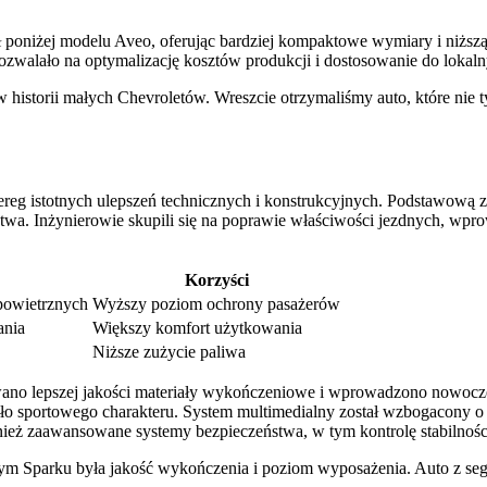
poniżej modelu Aveo, oferując bardziej kompaktowe wymiary i niższ
 pozwalało na optymalizację kosztów produkcji i dostosowanie do lok
storii małych Chevroletów. Wreszcie otrzymaliśmy auto, które nie ty
eg istotnych ulepszeń technicznych i konstrukcyjnych. Podstawową z
wa. Inżynierowie skupili się na poprawie właściwości jezdnych, wpr
Korzyści
powietrznych
Wyższy poziom ochrony pasażerów
ania
Większy komfort użytkowania
Niższe zużycie paliwa
owano lepszej jakości materiały wykończeniowe i wprowadzono nowocz
ło sportowego charakteru. System multimedialny został wzbogacony o 
nież zaawansowane systemy bezpieczeństwa, w tym kontrolę stabilnoś
 Sparku była jakość wykończenia i poziom wyposażenia. Auto z seg