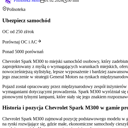
Polisoteka Moto
01.02.2026
30 min
Polisoteka
Ubezpiecz samochód
OC od 250 zł/rok
Porównaj OC i AC
Ponad 5000 porównań
Chevrolet Spark M300 to miejski samochód osobowy, który zadebiut
zaprojektowany z myślą o wymagających warunkach miejskich, ofer
nowocześniejszą stylistykę, lepsze wyposażenie i bardziej zaawans
jego znaczenie w strategii General Motors na rynkach międzynarodo
Pojazd został opracowany przez międzynarodowy zespół inżynierów
wymaganiami dotyczącymi prowadzenia. Spark M300 wyróżniał się na 
pionowymi tylnymi lampami, które stały się jego znakiem rozpozna
Historia i pozycja Chevrolet Spark M300 w gamie pr
Chevrolet Spark M300 zajmował pozycję podstawowego modelu w gami
na rynki rozwijające się, gdzie małe, ekonomiczne samochody cies