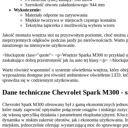
Szerokość otworu załadunkowego: 944 mm
Wykończenie:
Materiały odporne na zarysowania
Miękkie tworzywa w miejscach częstego kontaktu
Tekstylna tapicerka z możliwością wyboru wzoru
Jakość montażu wnętrza stoi na przyzwoitym poziomie, choć można zn
nieprzyjemnych odgłosów podczas jazdy po nierównościach. Warto pod
narażonego na intensywne użytkowanie.
<blockquote class="quote"> <p>Wnętrze Sparka M300 to przykład u
zaskakująco dobrą przestronność jak na auto tej klasy.</p> </blockq
Warto również wspomnieć o systemie oświetlenia wnętrza, który obej
wyposażenia dostępne jest również ambientowe oświetlenie LED, któ
sprawdza się w codziennym użytkowaniu.
Dane techniczne Chevrolet Spark M300 - sil
Chevrolet Spark M300 oferowany był z gamą ekonomicznych jednoste
które miały zapewnić optymalne połączenie osiągów i niskiego zużyc
się własną specyfiką działania i parametrami eksploatacyjnymi. Klu
dynamika w niskim zakresie obrotów, jak i ekonomia użytkowania. Inż
miejskim, jednocześnie oferując wystarczającą moc do sprawnego por