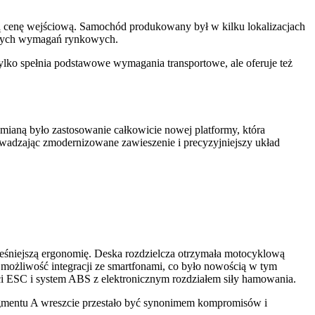
ą cenę wejściową. Samochód produkowany był w kilku lokalizacjach
alnych wymagań rynkowych.
lko spełnia podstawowe wymagania transportowe, ale oferuje też
mianą było zastosowanie całkowicie nowej platformy, która
owadzając zmodernizowane zawieszenie i precyzyjniejszy układ
eśniejszą ergonomię. Deska rozdzielcza otrzymała motocyklową
możliwość integracji ze smartfonami, co było nowością w tym
ci ESC i system ABS z elektronicznym rozdziałem siły hamowania.
mentu A wreszcie przestało być synonimem kompromisów i