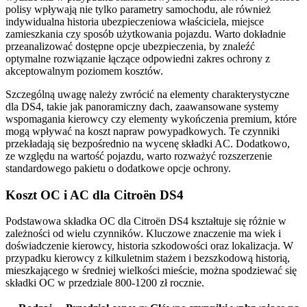
polisy wpływają nie tylko parametry samochodu, ale również
indywidualna historia ubezpieczeniowa właściciela, miejsce
zamieszkania czy sposób użytkowania pojazdu. Warto dokładnie
przeanalizować dostępne opcje ubezpieczenia, by znaleźć
optymalne rozwiązanie łączące odpowiedni zakres ochrony z
akceptowalnym poziomem kosztów.
Szczególną uwagę należy zwrócić na elementy charakterystyczne
dla DS4, takie jak panoramiczny dach, zaawansowane systemy
wspomagania kierowcy czy elementy wykończenia premium, które
mogą wpływać na koszt napraw powypadkowych. Te czynniki
przekładają się bezpośrednio na wycenę składki AC. Dodatkowo,
ze względu na wartość pojazdu, warto rozważyć rozszerzenie
standardowego pakietu o dodatkowe opcje ochrony.
Koszt OC i AC dla Citroën DS4
Podstawowa składka OC dla Citroën DS4 kształtuje się różnie w
zależności od wielu czynników. Kluczowe znaczenie ma wiek i
doświadczenie kierowcy, historia szkodowości oraz lokalizacja. W
przypadku kierowcy z kilkuletnim stażem i bezszkodową historią,
mieszkającego w średniej wielkości mieście, można spodziewać się
składki OC w przedziale 800-1200 zł rocznie.