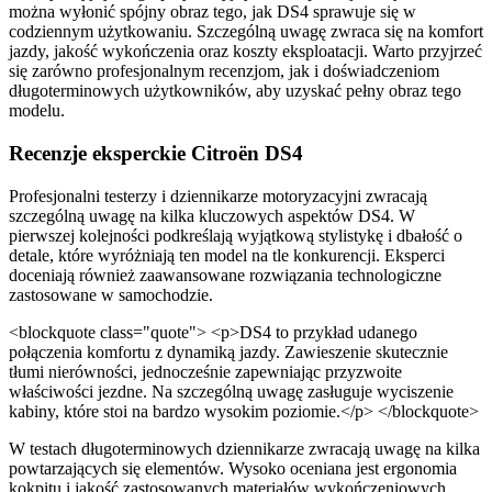
można wyłonić spójny obraz tego, jak DS4 sprawuje się w
codziennym użytkowaniu. Szczególną uwagę zwraca się na komfort
jazdy, jakość wykończenia oraz koszty eksploatacji. Warto przyjrzeć
się zarówno profesjonalnym recenzjom, jak i doświadczeniom
długoterminowych użytkowników, aby uzyskać pełny obraz tego
modelu.
Recenzje eksperckie Citroën DS4
Profesjonalni testerzy i dziennikarze motoryzacyjni zwracają
szczególną uwagę na kilka kluczowych aspektów DS4. W
pierwszej kolejności podkreślają wyjątkową stylistykę i dbałość o
detale, które wyróżniają ten model na tle konkurencji. Eksperci
doceniają również zaawansowane rozwiązania technologiczne
zastosowane w samochodzie.
<blockquote class="quote"> <p>DS4 to przykład udanego
połączenia komfortu z dynamiką jazdy. Zawieszenie skutecznie
tłumi nierówności, jednocześnie zapewniając przyzwoite
właściwości jezdne. Na szczególną uwagę zasługuje wyciszenie
kabiny, które stoi na bardzo wysokim poziomie.</p> </blockquote>
W testach długoterminowych dziennikarze zwracają uwagę na kilka
powtarzających się elementów. Wysoko oceniana jest ergonomia
kokpitu i jakość zastosowanych materiałów wykończeniowych.