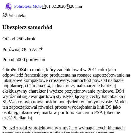
Polisoteka Moto
01.02.2026
26 min
Polisoteka
Ubezpiecz samochód
OC od 250 zł/rok
Porównaj OC i AC
Ponad 5000 porównań
Citroën DS4 to model, który zadebiutował w 2011 roku jako
odpowiedź francuskiego producenta na rosnące zapotrzebowanie na
luksusowe kompaktowe crossovery. Samochód powstał na bazie
popularnego Citroëna C4, jednak otrzymał znacznie bardziej
ekskluzywny charakter i wyższe pozycjonowanie rynkowe. DS4
wyróżniał się awangardową stylistyką łączącą cechy hatchbacka i
SUV-a, co było nowatorskim podejściem w tamtym czasie. Model
ten zapoczątkował również proces wyodrębniania linii DS jako
osobnej, luksusowej marki w portfolio koncernu PSA (obecnie
część Stellantis).
Pojazd został zaprojektowany z myślą o wymagających klientach