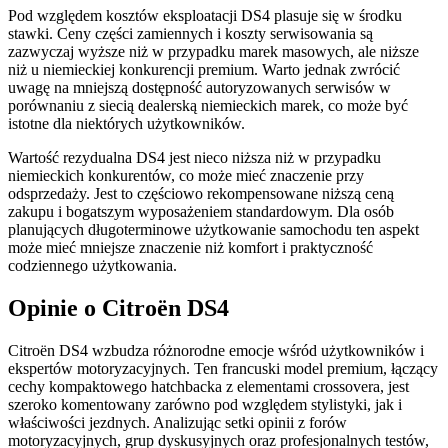
Pod względem kosztów eksploatacji DS4 plasuje się w środku
stawki. Ceny części zamiennych i koszty serwisowania są
zazwyczaj wyższe niż w przypadku marek masowych, ale niższe
niż u niemieckiej konkurencji premium. Warto jednak zwrócić
uwagę na mniejszą dostępność autoryzowanych serwisów w
porównaniu z siecią dealerską niemieckich marek, co może być
istotne dla niektórych użytkowników.
Wartość rezydualna DS4 jest nieco niższa niż w przypadku
niemieckich konkurentów, co może mieć znaczenie przy
odsprzedaży. Jest to częściowo rekompensowane niższą ceną
zakupu i bogatszym wyposażeniem standardowym. Dla osób
planujących długoterminowe użytkowanie samochodu ten aspekt
może mieć mniejsze znaczenie niż komfort i praktyczność
codziennego użytkowania.
Opinie o Citroën DS4
Citroën DS4 wzbudza różnorodne emocje wśród użytkowników i
ekspertów motoryzacyjnych. Ten francuski model premium, łączący
cechy kompaktowego hatchbacka z elementami crossovera, jest
szeroko komentowany zarówno pod względem stylistyki, jak i
właściwości jezdnych. Analizując setki opinii z forów
motoryzacyjnych, grup dyskusyjnych oraz profesjonalnych testów,