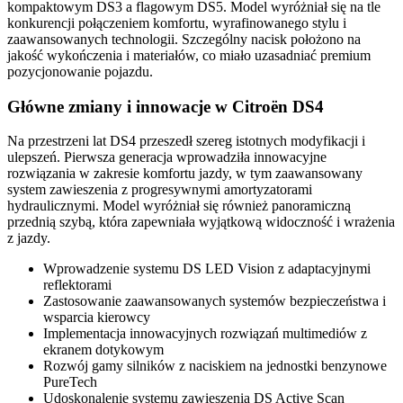
kompaktowym DS3 a flagowym DS5. Model wyróżniał się na tle
konkurencji połączeniem komfortu, wyrafinowanego stylu i
zaawansowanych technologii. Szczególny nacisk położono na
jakość wykończenia i materiałów, co miało uzasadniać premium
pozycjonowanie pojazdu.
Główne zmiany i innowacje w Citroën DS4
Na przestrzeni lat DS4 przeszedł szereg istotnych modyfikacji i
ulepszeń. Pierwsza generacja wprowadziła innowacyjne
rozwiązania w zakresie komfortu jazdy, w tym zaawansowany
system zawieszenia z progresywnymi amortyzatorami
hydraulicznymi. Model wyróżniał się również panoramiczną
przednią szybą, która zapewniała wyjątkową widoczność i wrażenia
z jazdy.
Wprowadzenie systemu DS LED Vision z adaptacyjnymi
reflektorami
Zastosowanie zaawansowanych systemów bezpieczeństwa i
wsparcia kierowcy
Implementacja innowacyjnych rozwiązań multimediów z
ekranem dotykowym
Rozwój gamy silników z naciskiem na jednostki benzynowe
PureTech
Udoskonalenie systemu zawieszenia DS Active Scan