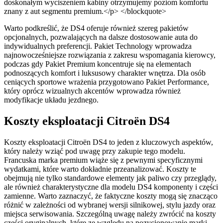
doskonałym wyciszeniem kabiny otrzymujemy poziom komfortu
znany z aut segmentu premium.</p> </blockquote>
Warto podkreślić, że DS4 oferuje również szereg pakietów
opcjonalnych, pozwalających na dalsze dostosowanie auta do
indywidualnych preferencji. Pakiet Technology wprowadza
najnowocześniejsze rozwiązania z zakresu wspomagania kierowcy,
podczas gdy Pakiet Premium koncentruje się na elementach
podnoszących komfort i luksusowy charakter wnętrza. Dla osób
ceniących sportowe wrażenia przygotowano Pakiet Performance,
który oprócz wizualnych akcentów wprowadza również
modyfikacje układu jezdnego.
Koszty eksploatacji Citroën DS4
Koszty eksploatacji Citroën DS4 to jeden z kluczowych aspektów,
który należy wziąć pod uwagę przy zakupie tego modelu.
Francuska marka premium wiąże się z pewnymi specyficznymi
wydatkami, które warto dokładnie przeanalizować. Koszty te
obejmują nie tylko standardowe elementy jak paliwo czy przeglądy,
ale również charakterystyczne dla modelu DS4 komponenty i części
zamienne. Warto zaznaczyć, że faktyczne koszty mogą się znacząco
różnić w zależności od wybranej wersji silnikowej, stylu jazdy oraz
miejsca serwisowania. Szczególną uwagę należy zwrócić na koszty
części oryginalnych, które ze względu na pozycjonowanie marki