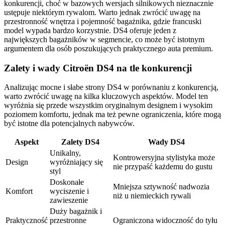
konkurencji, choć w bazowych wersjach silnikowych nieznacznie
ustępuje niektórym rywalom. Warto jednak zwrócić uwagę na
przestronność wnętrza i pojemność bagażnika, gdzie francuski
model wypada bardzo korzystnie. DS4 oferuje jeden z
największych bagażników w segmencie, co może być istotnym
argumentem dla osób poszukujących praktycznego auta premium.
Zalety i wady Citroën DS4 na tle konkurencji
Analizując mocne i słabe strony DS4 w porównaniu z konkurencją,
warto zwrócić uwagę na kilka kluczowych aspektów. Model ten
wyróżnia się przede wszystkim oryginalnym designem i wysokim
poziomem komfortu, jednak ma też pewne ograniczenia, które mogą
być istotne dla potencjalnych nabywców.
Aspekt
Zalety DS4
Wady DS4
Unikalny,
Kontrowersyjna stylistyka może
Design
wyróżniający się
nie przypaść każdemu do gustu
styl
Doskonałe
Mniejsza sztywność nadwozia
Komfort
wyciszenie i
niż u niemieckich rywali
zawieszenie
Duży bagażnik i
Praktyczność
przestronne
Ograniczona widoczność do tyłu