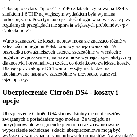
<blockquote class="quote"> <p>Po 3 latach użytkowania DS4 z
silnikiem 1.6 THP największym wydatkiem była wymiana
turbosprężarki. Poza tym auto jest dość drogie w serwisie, ale przy
regularnych przeglądach nie sprawia większych problemów.</p>
</blockquote>
Warto zaznaczyć, że koszty napraw mogą się znacząco różnić w
zależności od regionu Polski oraz wybranego warsztatu. W
przypadku poważniejszych usterek, szczególnie w wersjach z
bogatym wyposażeniem, naprawa może wymagać specjalistycznej
diagnostyki i oryginalnych części, co dodatkowo zwiększa koszty.
Dlatego przy zakupie DS4 warto uwzględnić budżet na
nieplanowane naprawy, szczególnie w przypadku starszych
egzemplarzy.
Ubezpieczenie Citroën DS4 - koszty i
opcje
Ubezpieczenie Citroën DS4 stanowi istotny element kosztów
związanych z posiadaniem tego modelu. Ze względu na
pozycjonowanie w segmencie premium oraz zaawansowane
wyposażenie techniczne, składki ubezpieczeniowe mogą być
wyższe niż w przypadku standardowych kompaktów. Na wysokość