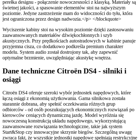
perełka designu - połączenie nowoczesności z klasyką. Materiały są
świetnej jakości, a spasowanie elementów stoi na najwyższym
poziomie. Jedyne zastrzeżenie mam do widoczności do tyłu, która
jest ograniczona przez design nadwozia.</p> </blockquote>
Wyciszenie kabiny stoi na wysokim poziomie dzięki zastosowaniu
zaawansowanych materiałów dźwiękochłonnych i szyb
akustycznych. Przy prędkościach autostradowych w kabinie panuje
przyjemna cisza, co dodatkowo podkreśla premium charakter
modelu. System audio został dostrojony tak, aby zapewnić
optymalne brzmienie, uwzględniając akustykę wnętrza.
Dane techniczne Citroën DS4 - silniki i
osiągi
Citroën DS4 oferuje szeroki wybór jednostek napędowych, które
łączą osiągi z ekonomią użytkowania. Gama silnikowa została
starannie dobrana, aby spełnić oczekiwania różnych grup
odbiorców - od osób poszukujących ekonomicznych rozwiązań po
kierowców ceniących dynamiczną jazdę. Model wyróżnia się
nowoczesną konstrukcją układu napędowego, wykorzystującą
zaawansowane rozwiązania technologiczne, takie jak system
Start&Stop czy innowacyjne skrzynie biegów. Szczególną uwagę
zwraca fakt, że wszystkie jednostki napędowe spełniają restrykcyjne