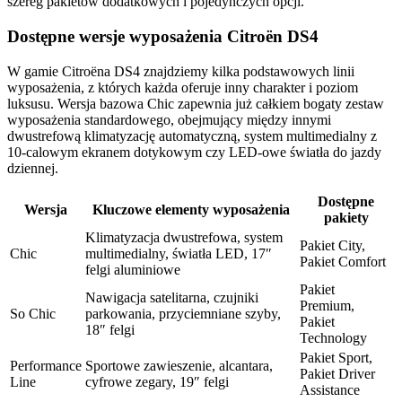
szereg pakietów dodatkowych i pojedynczych opcji.
Dostępne wersje wyposażenia Citroën DS4
W gamie Citroëna DS4 znajdziemy kilka podstawowych linii
wyposażenia, z których każda oferuje inny charakter i poziom
luksusu. Wersja bazowa Chic zapewnia już całkiem bogaty zestaw
wyposażenia standardowego, obejmujący między innymi
dwustrefową klimatyzację automatyczną, system multimedialny z
10-calowym ekranem dotykowym czy LED-owe światła do jazdy
dziennej.
Dostępne
Wersja
Kluczowe elementy wyposażenia
pakiety
Klimatyzacja dwustrefowa, system
Pakiet City,
Chic
multimedialny, światła LED, 17″
Pakiet Comfort
felgi aluminiowe
Pakiet
Nawigacja satelitarna, czujniki
Premium,
So Chic
parkowania, przyciemniane szyby,
Pakiet
18″ felgi
Technology
Pakiet Sport,
Performance
Sportowe zawieszenie, alcantara,
Pakiet Driver
Line
cyfrowe zegary, 19″ felgi
Assistance