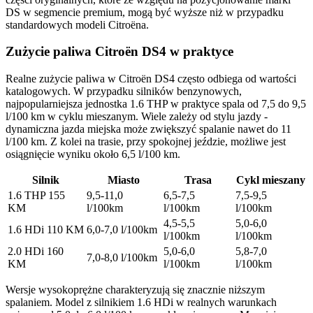
DS w segmencie premium, mogą być wyższe niż w przypadku
standardowych modeli Citroëna.
Zużycie paliwa Citroën DS4 w praktyce
Realne zużycie paliwa w Citroën DS4 często odbiega od wartości
katalogowych. W przypadku silników benzynowych,
najpopularniejsza jednostka 1.6 THP w praktyce spala od 7,5 do 9,5
l/100 km w cyklu mieszanym. Wiele zależy od stylu jazdy -
dynamiczna jazda miejska może zwiększyć spalanie nawet do 11
l/100 km. Z kolei na trasie, przy spokojnej jeździe, możliwe jest
osiągnięcie wyniku około 6,5 l/100 km.
Silnik
Miasto
Trasa
Cykl mieszany
1.6 THP 155
9,5-11,0
6,5-7,5
7,5-9,5
KM
l/100km
l/100km
l/100km
4,5-5,5
5,0-6,0
1.6 HDi 110 KM
6,0-7,0 l/100km
l/100km
l/100km
2.0 HDi 160
5,0-6,0
5,8-7,0
7,0-8,0 l/100km
KM
l/100km
l/100km
Wersje wysokoprężne charakteryzują się znacznie niższym
spalaniem. Model z silnikiem 1.6 HDi w realnych warunkach