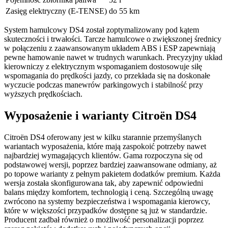
Zasięg elektryczny (E-TENSE)
do 55 km
System hamulcowy DS4 został zoptymalizowany pod kątem
skuteczności i trwałości. Tarcze hamulcowe o zwiększonej średnicy
w połączeniu z zaawansowanym układem ABS i ESP zapewniają
pewne hamowanie nawet w trudnych warunkach. Precyzyjny układ
kierowniczy z elektrycznym wspomaganiem dostosowuje siłę
wspomagania do prędkości jazdy, co przekłada się na doskonałe
wyczucie podczas manewrów parkingowych i stabilność przy
wyższych prędkościach.
Wyposażenie i warianty Citroën DS4
Citroën DS4 oferowany jest w kilku starannie przemyślanych
wariantach wyposażenia, które mają zaspokoić potrzeby nawet
najbardziej wymagających klientów. Gama rozpoczyna się od
podstawowej wersji, poprzez bardziej zaawansowane odmiany, aż
po topowe warianty z pełnym pakietem dodatków premium. Każda
wersja została skonfigurowana tak, aby zapewnić odpowiedni
balans między komfortem, technologią i ceną. Szczególną uwagę
zwrócono na systemy bezpieczeństwa i wspomagania kierowcy,
które w większości przypadków dostępne są już w standardzie.
Producent zadbał również o możliwość personalizacji poprzez