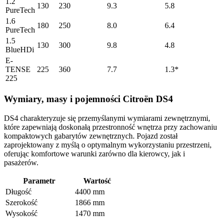
1.2
130
230
9.3
5.8
PureTech
1.6
180
250
8.0
6.4
PureTech
1.5
130
300
9.8
4.8
BlueHDi
E-
TENSE
225
360
7.7
1.3*
225
Wymiary, masy i pojemności Citroën DS4
DS4 charakteryzuje się przemyślanymi wymiarami zewnętrznymi,
które zapewniają doskonałą przestronność wnętrza przy zachowaniu
kompaktowych gabarytów zewnętrznych. Pojazd został
zaprojektowany z myślą o optymalnym wykorzystaniu przestrzeni,
oferując komfortowe warunki zarówno dla kierowcy, jak i
pasażerów.
Parametr
Wartość
Długość
4400 mm
Szerokość
1866 mm
Wysokość
1470 mm