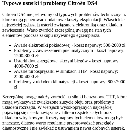
Typowe usterki i problemy Citroën DS4
Citroën DS4 nie jest wolny od typowych problemów technicznych,
które mogą generować dodatkowe koszty eksploatacji. Właściciele
najczęściej zgłaszają usterki związane z elektroniką oraz układem
zawieszenia. Warto zwrócić szczególną uwagę na stan tych
elementów podczas zakupu używanego egzemplarza.
Awarie elektroniki pokładowej - koszt naprawy: 500-2000 zł
Problemy z zawieszeniem pneumatycznym - koszt naprawy:
1500-3000 zł
Usterki dwusprzęgłowej skrzyni biegów - koszt naprawy:
4000-7000 zł
Awarie turbosprężarki w silnikach THP - koszt naprawy:
2500-4000 zł
Problemy z układem klimatyzacji - koszt naprawy: 800-2000
zł
Szczególną uwagę należy zwrócić na silniki benzynowe THP, które
mogą wykazywać zwiększone zużycie oleju oraz problemy z
układem rozrządu. W wersjach wysokoprężnych najczęściej
pojawiają się usterki związane z filtrem cząstek stałych oraz
układem wtryskowym. Koszty napraw tych elementów mogą być
znaczące, dlatego warto regularnie przeprowadzać przeglądy
diagnostyczne i nie zwlekać z usuwaniem nawet drobnych usterek.