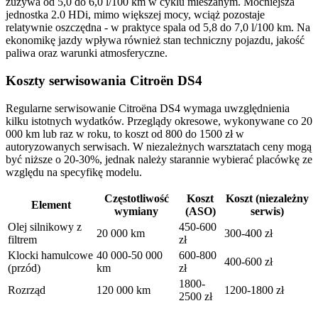
zużywa od 5,0 do 6,0 l/100 km w cyklu mieszanym. Mocniejsza
jednostka 2.0 HDi, mimo większej mocy, wciąż pozostaje
relatywnie oszczędna - w praktyce spala od 5,8 do 7,0 l/100 km. Na
ekonomikę jazdy wpływa również stan techniczny pojazdu, jakość
paliwa oraz warunki atmosferyczne.
Koszty serwisowania Citroën DS4
Regularne serwisowanie Citroëna DS4 wymaga uwzględnienia
kilku istotnych wydatków. Przeglądy okresowe, wykonywane co 20
000 km lub raz w roku, to koszt od 800 do 1500 zł w
autoryzowanych serwisach. W niezależnych warsztatach ceny mogą
być niższe o 20-30%, jednak należy starannie wybierać placówkę ze
względu na specyfikę modelu.
Częstotliwość
Koszt
Koszt (niezależny
Element
wymiany
(ASO)
serwis)
Olej silnikowy z
450-600
20 000 km
300-400 zł
filtrem
zł
Klocki hamulcowe
40 000-50 000
600-800
400-600 zł
(przód)
km
zł
1800-
Rozrząd
120 000 km
1200-1800 zł
2500 zł