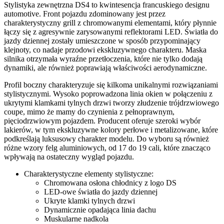
Stylistyka zewnętrzna DS4 to kwintesencja francuskiego designu
automotive. Front pojazdu zdominowany jest przez
charakterystyczny grill z chromowanymi elementami, który płynnie
łączy się z agresywnie zarysowanymi reflektorami LED. Światła do
jazdy dziennej zostały umieszczone w sposób przypominający
klejnoty, co nadaje przodowi ekskluzywnego charakteru. Maska
silnika otrzymała wyraźne przetłoczenia, które nie tylko dodają
dynamiki, ale również poprawiają właściwości aerodynamiczne.
Profil boczny charakteryzuje się kilkoma unikalnymi rozwiązaniami
stylistycznymi. Wysoko poprowadzona linia okien w połączeniu z
ukrytymi klamkami tylnych drzwi tworzy złudzenie trójdrzwiowego
coupe, mimo że mamy do czynienia z pełnoprawnym,
pięciodrzwiowym pojazdem. Producent oferuje szeroki wybór
lakierów, w tym ekskluzywne kolory perłowe i metalizowane, które
podkreślają luksusowy charakter modelu. Do wyboru są również
różne wzory felg aluminiowych, od 17 do 19 cali, które znacząco
wpływają na ostateczny wygląd pojazdu.
Charakterystyczne elementy stylistyczne:
Chromowana osłona chłodnicy z logo DS
LED-owe światła do jazdy dziennej
Ukryte klamki tylnych drzwi
Dynamicznie opadająca linia dachu
Muskularne nadkola