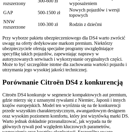
300-600 zł
rozszerzony
wyposażeniem
Nowych pojazdów i wersji
GAP
500-1500 zł
topowych
NNW
100-300 zł
Rodzin z dziećmi
rozszerzone
Przy wyborze pakietu ubezpieczeniowego dla DS4 warto zwrócić
uwagę na oferty dedykowane markom premium. Niektórzy
ubezpieczyciele oferują specjalne programy uwzględniające
specyfikę takich pojazdów, zapewniając naprawy w
autoryzowanych serwisach i wykorzystanie oryginalnych części.
Może to być szczególnie istotne dla zachowania wartości pojazdu i
utrzymania jego wysokiej jakości technicznej.
Porównanie Citroën DS4 z konkurencją
Citroën DS4 konkuruje w segmencie kompaktowych aut premium,
gdzie mierzy się z uznanymi rywalami z Niemiec, Japonii i innych
krajów europejskich. Model ten wyróżnia się na tle konkurencji
przede wszystkim charakterystycznym, awangardowym designem
oraz wysokim poziomem komfortu, który jest wizytówką marki DS.
Warto jednak dokładnie przeanalizować, jak wypada na tle
głównych rywali pod względem kluczowych parametrów,
wyposażenia oraz kosztów eksploatacji. Szczególną uwagę