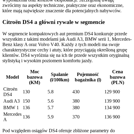
zwrócimy na aspekty techniczne, praktyczne oraz ekonomiczne,
które mają największe znaczenie dla potencjalnych nabywców.
Citroën DS4 a główni rywale w segmencie
W segmencie kompaktowych aut premium DS4 konkuruje przede
wszystkim z takimi modelami jak Audi A3, BMW serii 1, Mercedes-
Benz klasy A oraz Volvo V40. Każdy z tych modeli ma swoje
charakterystyczne cechy i atuty, które przyciągają określoną grupę
klientów. DS4 wyróżnia się na ich tle przede wszystkim oryginalną
stylistyką i wysokim poziomem komfortu jazdy.
Moc
Cena
Spalanie
Pojemność
Model
bazowa
bazowa
(l/100km)
bagażnika (l)
(KM)
(PLN)
Citroën
130
5.8
430
129 900
DS4
Audi A3
150
5.6
380
139 900
BMW 1
136
5.7
380
134 900
Mercedes
136
5.9
370
136 900
A
Pod względem osiągów DS4 oferuje zbliżone parametry do