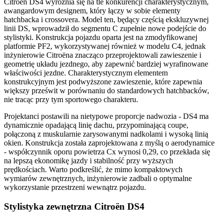
Citroën DS4 wyróżnia się na tle konkurencji charakterystycznym,
awangardowym designem, który łączy w sobie elementy
hatchbacka i crossovera. Model ten, będący częścią ekskluzywnej
linii DS, wprowadził do segmentu C zupełnie nowe podejście do
stylistyki. Konstrukcja pojazdu oparta jest na zmodyfikowanej
platformie PF2, wykorzystywanej również w modelu C4, jednak
inżynierowie Citroëna znacząco przeprojektowali zawieszenie i
geometrię układu jezdnego, aby zapewnić bardziej wyrafinowane
właściwości jezdne. Charakterystycznym elementem
konstrukcyjnym jest podwyższone zawieszenie, które zapewnia
większy prześwit w porównaniu do standardowych hatchbacków,
nie tracąc przy tym sportowego charakteru.
Projektanci postawili na nietypowe proporcje nadwozia - DS4 ma
dynamicznie opadającą linię dachu, przypominającą coupe,
połączoną z muskularnie zarysowanymi nadkolami i wysoką linią
okien. Konstrukcja została zaprojektowana z myślą o aerodynamice
- współczynnik oporu powietrza Cx wynosi 0,29, co przekłada się
na lepszą ekonomikę jazdy i stabilność przy wyższych
prędkościach. Warto podkreślić, że mimo kompaktowych
wymiarów zewnętrznych, inżynierowie zadbali o optymalne
wykorzystanie przestrzeni wewnątrz pojazdu.
Stylistyka zewnętrzna Citroën DS4