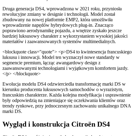
Druga generacja DS4, wprowadzona w 2021 roku, przyniosła
rewolucyjne zmiany w designie i technologii. Model został
zbudowany na nowej platformie EMP2, która umożliwiła
wprowadzenie napędów hybrydowych plug-in. Znacząco
poprawiono aerodynamikę pojazdu, a wnętrze zyskało jeszcze
bardziej luksusowy charakter z wykorzystaniem wysokiej jakości
materiałów i zaawansowanych systemów multimedialnych.
<blockquote class="quote"> <p>DS4 to kwintesencja francuskiego
luksusu i innowacji. Model ten wyznaczył nowe standardy w
segmencie premium, łącząc awangardowy design z
zaawansowanymi technologiami i wyjątkowym komfortem jazdy.
</p> </blockquote>
Ewolucja modelu DS4 odzwierciedla transformację marki DS w
kierunku producenta luksusowych samochodów o wyrazistym,
francuskim charakterze. Każda kolejna modyfikacja i usprawnienie
były odpowiedzią na zmieniające się oczekiwania klientów oraz
trendy rynkowe, przy jednoczesnym zachowaniu unikalnego DNA
marki DS.
Wygląd i konstrukcja Citroën DS4