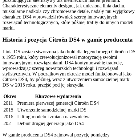
poszukujących alternatywy dla niemieckich marek premium.
Charakterystyczne elementy designu, jak uniesiona linia dachu,
muskularne nadkola czy chromowane detale, nadały mu wyjątkowy
charakter. DS4 wprowadził również szereg innowacyjnych
rozwiązań technologicznych, które później trafiły do innych modeli
marki.
Historia i pozycja Citroën DS4 w gamie producenta
Linia DS została stworzona jako hołd dla legendarnego Citroëna DS
z 1955 roku, który zrewolucjonizował motoryzację swoimi
innowacyjnymi rozwiązaniami. DS4 kontynuował tę tradycję,
wprowadzając szereg nowatorskich technologii i rozwiązań
stylistycznych. W początkowym okresie model funkcjonował jako
Citroën DS4, by później, wraz z utworzeniem samodzielnej marki
DS w 2015 roku, przejść pod jej skrzydła.
Okres
Kluczowe wydarzenia
2011
Premiera pierwszej generacji Citroën DS4
2015
Utworzenie samodzielnej marki DS
2016
Lifting modelu i zmiana nazewnictwa
2021
Debiut drugiej generacji jako DS4
W gamie producenta DS4 zajmował pozycję pomiędzy