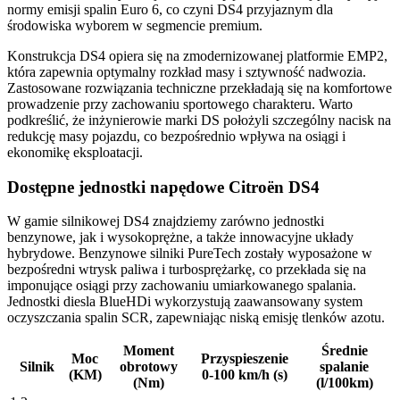
normy emisji spalin Euro 6, co czyni DS4 przyjaznym dla
środowiska wyborem w segmencie premium.
Konstrukcja DS4 opiera się na zmodernizowanej platformie EMP2,
która zapewnia optymalny rozkład masy i sztywność nadwozia.
Zastosowane rozwiązania techniczne przekładają się na komfortowe
prowadzenie przy zachowaniu sportowego charakteru. Warto
podkreślić, że inżynierowie marki DS położyli szczególny nacisk na
redukcję masy pojazdu, co bezpośrednio wpływa na osiągi i
ekonomikę eksploatacji.
Dostępne jednostki napędowe Citroën DS4
W gamie silnikowej DS4 znajdziemy zarówno jednostki
benzynowe, jak i wysokoprężne, a także innowacyjne układy
hybrydowe. Benzynowe silniki PureTech zostały wyposażone w
bezpośredni wtrysk paliwa i turbosprężarkę, co przekłada się na
imponujące osiągi przy zachowaniu umiarkowanego spalania.
Jednostki diesla BlueHDi wykorzystują zaawansowany system
oczyszczania spalin SCR, zapewniając niską emisję tlenków azotu.
Moment
Średnie
Moc
Przyspieszenie
Silnik
obrotowy
spalanie
(KM)
0-100 km/h (s)
(Nm)
(l/100km)