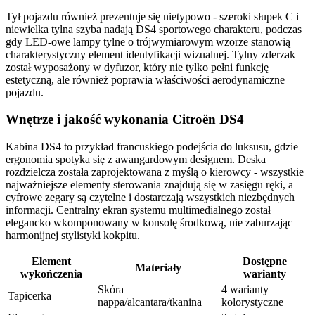
Tył pojazdu również prezentuje się nietypowo - szeroki słupek C i
niewielka tylna szyba nadają DS4 sportowego charakteru, podczas
gdy LED-owe lampy tylne o trójwymiarowym wzorze stanowią
charakterystyczny element identyfikacji wizualnej. Tylny zderzak
został wyposażony w dyfuzor, który nie tylko pełni funkcję
estetyczną, ale również poprawia właściwości aerodynamiczne
pojazdu.
Wnętrze i jakość wykonania Citroën DS4
Kabina DS4 to przykład francuskiego podejścia do luksusu, gdzie
ergonomia spotyka się z awangardowym designem. Deska
rozdzielcza została zaprojektowana z myślą o kierowcy - wszystkie
najważniejsze elementy sterowania znajdują się w zasięgu ręki, a
cyfrowe zegary są czytelne i dostarczają wszystkich niezbędnych
informacji. Centralny ekran systemu multimedialnego został
elegancko wkomponowany w konsolę środkową, nie zaburzając
harmonijnej stylistyki kokpitu.
Element
Dostępne
Materiały
wykończenia
warianty
Skóra
4 warianty
Tapicerka
nappa/alcantara/tkanina
kolorystyczne