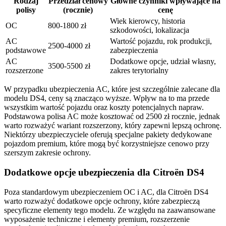
Rodzaj
Przedział cenowy
Główne czynniki wpływające na
polisy
(rocznie)
cenę
Wiek kierowcy, historia
OC
800-1800 zł
szkodowości, lokalizacja
AC
Wartość pojazdu, rok produkcji,
2500-4000 zł
podstawowe
zabezpieczenia
AC
Dodatkowe opcje, udział własny,
3500-5500 zł
rozszerzone
zakres terytorialny
W przypadku ubezpieczenia AC, które jest szczególnie zalecane dla
modelu DS4, ceny są znacząco wyższe. Wpływ na to ma przede
wszystkim wartość pojazdu oraz koszty potencjalnych napraw.
Podstawowa polisa AC może kosztować od 2500 zł rocznie, jednak
warto rozważyć wariant rozszerzony, który zapewni lepszą ochronę.
Niektórzy ubezpieczyciele oferują specjalne pakiety dedykowane
pojazdom premium, które mogą być korzystniejsze cenowo przy
szerszym zakresie ochrony.
Dodatkowe opcje ubezpieczenia dla Citroën DS4
Poza standardowym ubezpieczeniem OC i AC, dla Citroën DS4
warto rozważyć dodatkowe opcje ochrony, które zabezpieczą
specyficzne elementy tego modelu. Ze względu na zaawansowane
wyposażenie techniczne i elementy premium, rozszerzenie