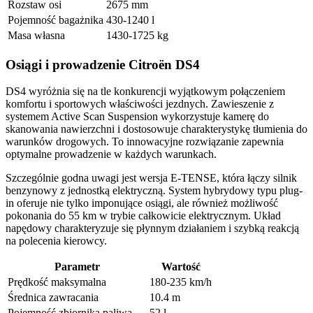
Rozstaw osi
2675 mm
Pojemność bagażnika
430-1240 l
Masa własna
1430-1725 kg
Osiągi i prowadzenie Citroën DS4
DS4 wyróżnia się na tle konkurencji wyjątkowym połączeniem
komfortu i sportowych właściwości jezdnych. Zawieszenie z
systemem Active Scan Suspension wykorzystuje kamerę do
skanowania nawierzchni i dostosowuje charakterystykę tłumienia do
warunków drogowych. To innowacyjne rozwiązanie zapewnia
optymalne prowadzenie w każdych warunkach.
Szczególnie godna uwagi jest wersja E-TENSE, która łączy silnik
benzynowy z jednostką elektryczną. System hybrydowy typu plug-
in oferuje nie tylko imponujące osiągi, ale również możliwość
pokonania do 55 km w trybie całkowicie elektrycznym. Układ
napędowy charakteryzuje się płynnym działaniem i szybką reakcją
na polecenia kierowcy.
Parametr
Wartość
Prędkość maksymalna
180-235 km/h
Średnica zawracania
10.4 m
Pojemność zbiornika paliwa
52 l