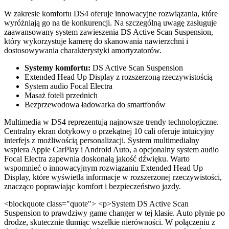
W zakresie komfortu DS4 oferuje innowacyjne rozwiązania, które
wyróżniają go na tle konkurencji. Na szczególną uwagę zasługuje
zaawansowany system zawieszenia DS Active Scan Suspension,
który wykorzystuje kamerę do skanowania nawierzchni i
dostosowywania charakterystyki amortyzatorów.
Systemy komfortu:
DS Active Scan Suspension
Extended Head Up Display z rozszerzoną rzeczywistością
System audio Focal Electra
Masaż foteli przednich
Bezprzewodowa ładowarka do smartfonów
Multimedia w DS4 reprezentują najnowsze trendy technologiczne.
Centralny ekran dotykowy o przekątnej 10 cali oferuje intuicyjny
interfejs z możliwością personalizacji. System multimedialny
wspiera Apple CarPlay i Android Auto, a opcjonalny system audio
Focal Electra zapewnia doskonałą jakość dźwięku. Warto
wspomnieć o innowacyjnym rozwiązaniu Extended Head Up
Display, które wyświetla informacje w rozszerzonej rzeczywistości,
znacząco poprawiając komfort i bezpieczeństwo jazdy.
<blockquote class="quote"> <p>System DS Active Scan
Suspension to prawdziwy game changer w tej klasie. Auto płynie po
drodze, skutecznie tłumiąc wszelkie nierówności. W połączeniu z