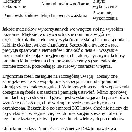
Elementy
3 style
Aluminium/drewno/karbon
dekoracyjne
wykończenia
2 warianty
Panel wskaźników
Miękkie tworzywa/skóra
wykończenia
Jakość materiałów wykorzystanych we wnętrzu stoi na wysokim
poziomie. Miękkie tworzywa sztuczne dominują w górnych
częściach kokpitu, a elementy wykończone skórą i alcantarą dodają
kabinie ekskluzywnego charakteru. Szczególną uwagę zwraca
precyzja spasowania elementów i dbałość o detale - wszystkie
przełączniki działają z przyjemnym, charakterystycznym dla klasy
premium kliknięciem, a chromowane akcenty są strategicznie
rozmieszczone, podkreślając luksusowy charakter wnętrza.
Ergonomia foteli zasługuje na szczególną uwagę - zostały one
zaprojektowane we współpracy ze specjalistami od ergonomii i
oferują szeroki zakres regulacji. W topowych wersjach wyposażenia
dostępne są fotele z masażem i pamięcią ustawień. Mimo sportowej
linii dachu, przestrzeń nad głową jest wystarczająca dla pasażerów o
wzroście do 185 cm, choć w drugim rzędzie może być nieco
ograniczona. Bagażnik o pojemności 385 litrów, choć nie należy do
największych w segmencie, jest dobrze zorganizowany i oferuje
regularne kształty, ułatwiające załadunek większych przedmiotów.
<blockquote class="quote"> <p>Wnętrze DS4 to prawdziwa