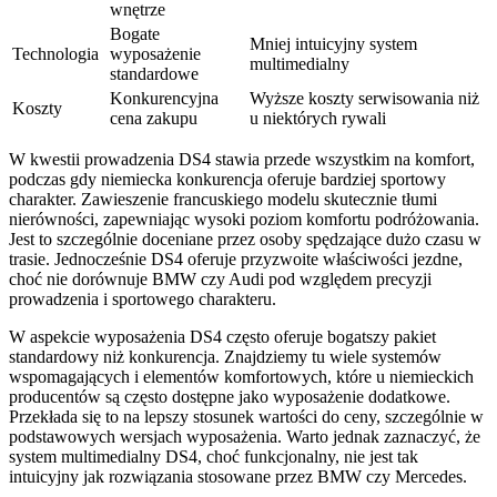
wnętrze
Bogate
Mniej intuicyjny system
Technologia
wyposażenie
multimedialny
standardowe
Konkurencyjna
Wyższe koszty serwisowania niż
Koszty
cena zakupu
u niektórych rywali
W kwestii prowadzenia DS4 stawia przede wszystkim na komfort,
podczas gdy niemiecka konkurencja oferuje bardziej sportowy
charakter. Zawieszenie francuskiego modelu skutecznie tłumi
nierówności, zapewniając wysoki poziom komfortu podróżowania.
Jest to szczególnie doceniane przez osoby spędzające dużo czasu w
trasie. Jednocześnie DS4 oferuje przyzwoite właściwości jezdne,
choć nie dorównuje BMW czy Audi pod względem precyzji
prowadzenia i sportowego charakteru.
W aspekcie wyposażenia DS4 często oferuje bogatszy pakiet
standardowy niż konkurencja. Znajdziemy tu wiele systemów
wspomagających i elementów komfortowych, które u niemieckich
producentów są często dostępne jako wyposażenie dodatkowe.
Przekłada się to na lepszy stosunek wartości do ceny, szczególnie w
podstawowych wersjach wyposażenia. Warto jednak zaznaczyć, że
system multimedialny DS4, choć funkcjonalny, nie jest tak
intuicyjny jak rozwiązania stosowane przez BMW czy Mercedes.