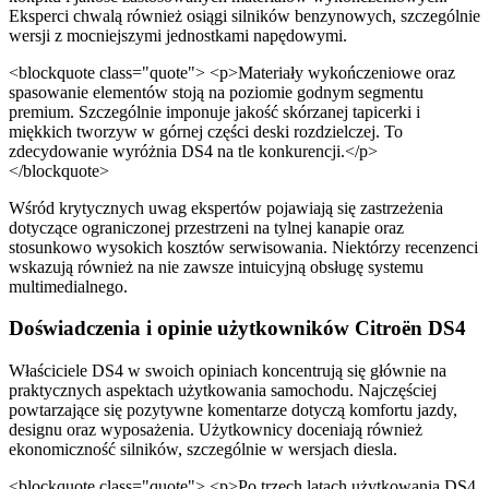
Eksperci chwalą również osiągi silników benzynowych, szczególnie
wersji z mocniejszymi jednostkami napędowymi.
<blockquote class="quote"> <p>Materiały wykończeniowe oraz
spasowanie elementów stoją na poziomie godnym segmentu
premium. Szczególnie imponuje jakość skórzanej tapicerki i
miękkich tworzyw w górnej części deski rozdzielczej. To
zdecydowanie wyróżnia DS4 na tle konkurencji.</p>
</blockquote>
Wśród krytycznych uwag ekspertów pojawiają się zastrzeżenia
dotyczące ograniczonej przestrzeni na tylnej kanapie oraz
stosunkowo wysokich kosztów serwisowania. Niektórzy recenzenci
wskazują również na nie zawsze intuicyjną obsługę systemu
multimedialnego.
Doświadczenia i opinie użytkowników Citroën DS4
Właściciele DS4 w swoich opiniach koncentrują się głównie na
praktycznych aspektach użytkowania samochodu. Najczęściej
powtarzające się pozytywne komentarze dotyczą komfortu jazdy,
designu oraz wyposażenia. Użytkownicy doceniają również
ekonomiczność silników, szczególnie w wersjach diesla.
<blockquote class="quote"> <p>Po trzech latach użytkowania DS4