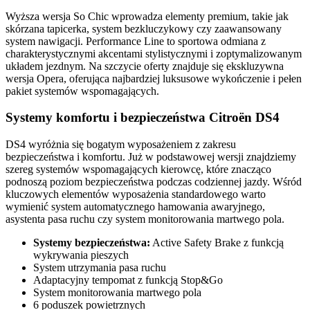
Wyższa wersja So Chic wprowadza elementy premium, takie jak
skórzana tapicerka, system bezkluczykowy czy zaawansowany
system nawigacji. Performance Line to sportowa odmiana z
charakterystycznymi akcentami stylistycznymi i zoptymalizowanym
układem jezdnym. Na szczycie oferty znajduje się ekskluzywna
wersja Opera, oferująca najbardziej luksusowe wykończenie i pełen
pakiet systemów wspomagających.
Systemy komfortu i bezpieczeństwa Citroën DS4
DS4 wyróżnia się bogatym wyposażeniem z zakresu
bezpieczeństwa i komfortu. Już w podstawowej wersji znajdziemy
szereg systemów wspomagających kierowcę, które znacząco
podnoszą poziom bezpieczeństwa podczas codziennej jazdy. Wśród
kluczowych elementów wyposażenia standardowego warto
wymienić system automatycznego hamowania awaryjnego,
asystenta pasa ruchu czy system monitorowania martwego pola.
Systemy bezpieczeństwa:
Active Safety Brake z funkcją
wykrywania pieszych
System utrzymania pasa ruchu
Adaptacyjny tempomat z funkcją Stop&Go
System monitorowania martwego pola
6 poduszek powietrznych