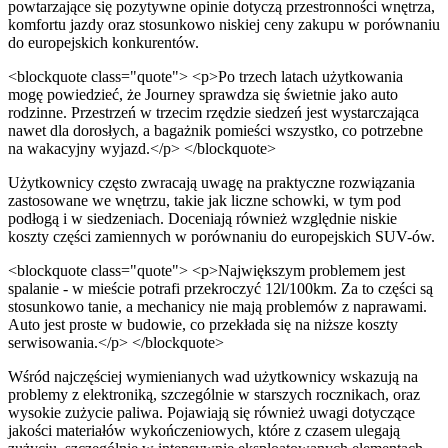
powtarzające się pozytywne opinie dotyczą przestronności wnętrza,
komfortu jazdy oraz stosunkowo niskiej ceny zakupu w porównaniu
do europejskich konkurentów.
<blockquote class="quote"> <p>Po trzech latach użytkowania
mogę powiedzieć, że Journey sprawdza się świetnie jako auto
rodzinne. Przestrzeń w trzecim rzędzie siedzeń jest wystarczająca
nawet dla dorosłych, a bagażnik pomieści wszystko, co potrzebne
na wakacyjny wyjazd.</p> </blockquote>
Użytkownicy często zwracają uwagę na praktyczne rozwiązania
zastosowane we wnętrzu, takie jak liczne schowki, w tym pod
podłogą i w siedzeniach. Doceniają również względnie niskie
koszty części zamiennych w porównaniu do europejskich SUV-ów.
<blockquote class="quote"> <p>Największym problemem jest
spalanie - w mieście potrafi przekroczyć 12l/100km. Za to części są
stosunkowo tanie, a mechanicy nie mają problemów z naprawami.
Auto jest proste w budowie, co przekłada się na niższe koszty
serwisowania.</p> </blockquote>
Wśród najczęściej wymienianych wad użytkownicy wskazują na
problemy z elektroniką, szczególnie w starszych rocznikach, oraz
wysokie zużycie paliwa. Pojawiają się również uwagi dotyczące
jakości materiałów wykończeniowych, które z czasem ulegają