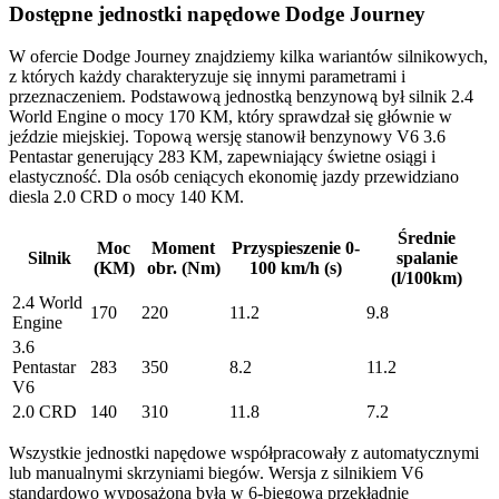
Dostępne jednostki napędowe Dodge Journey
W ofercie Dodge Journey znajdziemy kilka wariantów silnikowych,
z których każdy charakteryzuje się innymi parametrami i
przeznaczeniem. Podstawową jednostką benzynową był silnik 2.4
World Engine o mocy 170 KM, który sprawdzał się głównie w
jeździe miejskiej. Topową wersję stanowił benzynowy V6 3.6
Pentastar generujący 283 KM, zapewniający świetne osiągi i
elastyczność. Dla osób ceniących ekonomię jazdy przewidziano
diesla 2.0 CRD o mocy 140 KM.
Średnie
Moc
Moment
Przyspieszenie 0-
Silnik
spalanie
(KM)
obr. (Nm)
100 km/h (s)
(l/100km)
2.4 World
170
220
11.2
9.8
Engine
3.6
Pentastar
283
350
8.2
11.2
V6
2.0 CRD
140
310
11.8
7.2
Wszystkie jednostki napędowe współpracowały z automatycznymi
lub manualnymi skrzyniami biegów. Wersja z silnikiem V6
standardowo wyposażona była w 6-biegową przekładnię