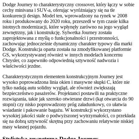
Dodge Journey to charakterystyczny crossover, który łączy w sobie
cechy minivana i SUV-a, oferując wyróżniający się na tle
konkurencji design. Model ten, wprowadzony na rynek w 2008
roku i produkowany do 2020 roku, przeszedł w tym czasie kilka
istotnych modernizacji, które wpłynęły zarówno na jego wygląd
zewnętrzny, jak i konstrukcję. Sylwetka Journey została
zaprojektowana z myślą o funkcjonalności i przestronności,
zachowując jednocześnie dynamiczny charakter typowy dla marki
Dodge. Konstrukcja oparta została na zmodyfikowanej platformie
GS, wykorzystywanej również w innych modelach koncernu
Chrysler, co zapewniło odpowiednią sztywność nadwozia i
właściwości jezdne.
Charakterystycznym elementem konstrukcyjnym Journey jest
wysoko poprowadzona linia okien i masywne słupki C, które nie
tylko nadają autu solidny wygląd, ale również zwiększają
bezpieczeństwo pasażerów. Projektanci postawili na praktyczne
rozwiązania, takie jak szeroko otwierane drzwi (kąt otwarcia do 90
stopni) czy nisko poprowadzony próg załadunkowy, co ułatwia
wsiadanie i pakowanie bagażu. W konstrukcji wykorzystano
wysokiej jakości stale o podwyższonej wytrzymałości, co przekłada
się na dobrą sztywność skrętną przy zachowaniu relatywnie niskiej
masy własnej pojazdu.
Stylistyka zewnętrzna Dodge Journey