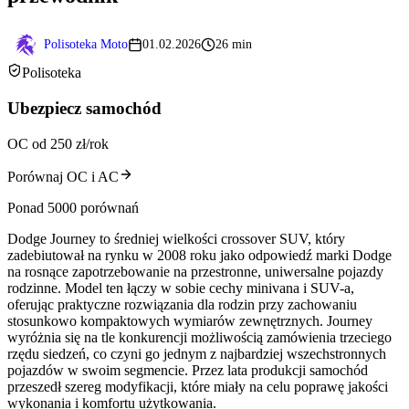
Polisoteka Moto
01.02.2026
26 min
Polisoteka
Ubezpiecz samochód
OC od 250 zł/rok
Porównaj OC i AC
Ponad 5000 porównań
Dodge Journey to średniej wielkości crossover SUV, który
zadebiutował na rynku w 2008 roku jako odpowiedź marki Dodge
na rosnące zapotrzebowanie na przestronne, uniwersalne pojazdy
rodzinne. Model ten łączy w sobie cechy minivana i SUV-a,
oferując praktyczne rozwiązania dla rodzin przy zachowaniu
stosunkowo kompaktowych wymiarów zewnętrznych. Journey
wyróżnia się na tle konkurencji możliwością zamówienia trzeciego
rzędu siedzeń, co czyni go jednym z najbardziej wszechstronnych
pojazdów w swoim segmencie. Przez lata produkcji samochód
przeszedł szereg modyfikacji, które miały na celu poprawę jakości
wykonania i komfortu użytkowania.