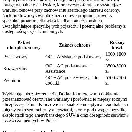
uwagę na pakiety dealerskie, które często oferują korzystniejsze
warunki cenowe przy zachowaniu szerokiego zakresu ochrony.
Niektóre towarzystwa ubezpieczeniowe proponują również
specjalne programy dla właścicieli aut amerykańskich,
uwzględniające specyfikę tych pojazdów i potencjalne problemy z
dostępnością części zamiennych.
Pakiet
Roczny
Zakres ochrony
ubezpieczeniowy
koszt
1000-1800
Podstawowy
OC + Assistance podstawowy
zł
OC + AC podstawowe +
3500-5000
Rozszerzony
Assistance
zł
OC + AC pełne + wszystkie
5500-7500
Premium
dodatki
zł
Wybierając ubezpieczenie dla Dodge Journey, warto dokładnie
przeanalizować oferowane warianty i porównać je między różnymi
ubezpieczycielami. Kluczowe jest znalezienie optymalnego balansu
między zakresem ochrony a kosztami, biorąc pod uwagę specyfikę
eksploatacji tego amerykańskiego SUV-a oraz dostępność serwisów
i części zamiennych w Polsce.