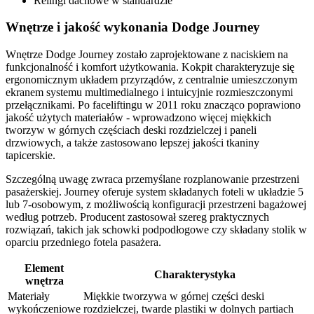
Relingi dachowe w standardzie
Wnętrze i jakość wykonania Dodge Journey
Wnętrze Dodge Journey zostało zaprojektowane z naciskiem na
funkcjonalność i komfort użytkowania. Kokpit charakteryzuje się
ergonomicznym układem przyrządów, z centralnie umieszczonym
ekranem systemu multimedialnego i intuicyjnie rozmieszczonymi
przełącznikami. Po faceliftingu w 2011 roku znacząco poprawiono
jakość użytych materiałów - wprowadzono więcej miękkich
tworzyw w górnych częściach deski rozdzielczej i paneli
drzwiowych, a także zastosowano lepszej jakości tkaniny
tapicerskie.
Szczególną uwagę zwraca przemyślane rozplanowanie przestrzeni
pasażerskiej. Journey oferuje system składanych foteli w układzie 5
lub 7-osobowym, z możliwością konfiguracji przestrzeni bagażowej
według potrzeb. Producent zastosował szereg praktycznych
rozwiązań, takich jak schowki podpodłogowe czy składany stolik w
oparciu przedniego fotela pasażera.
Element
Charakterystyka
wnętrza
Materiały
Miękkie tworzywa w górnej części deski
wykończeniowe
rozdzielczej, twarde plastiki w dolnych partiach