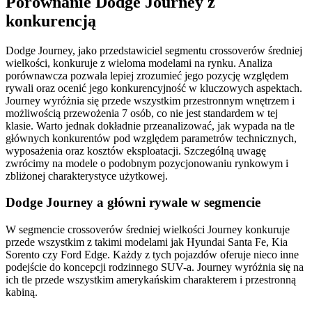
Porównanie Dodge Journey z
konkurencją
Dodge Journey, jako przedstawiciel segmentu crossoverów średniej
wielkości, konkuruje z wieloma modelami na rynku. Analiza
porównawcza pozwala lepiej zrozumieć jego pozycję względem
rywali oraz ocenić jego konkurencyjność w kluczowych aspektach.
Journey wyróżnia się przede wszystkim przestronnym wnętrzem i
możliwością przewożenia 7 osób, co nie jest standardem w tej
klasie. Warto jednak dokładnie przeanalizować, jak wypada na tle
głównych konkurentów pod względem parametrów technicznych,
wyposażenia oraz kosztów eksploatacji. Szczególną uwagę
zwrócimy na modele o podobnym pozycjonowaniu rynkowym i
zbliżonej charakterystyce użytkowej.
Dodge Journey a główni rywale w segmencie
W segmencie crossoverów średniej wielkości Journey konkuruje
przede wszystkim z takimi modelami jak Hyundai Santa Fe, Kia
Sorento czy Ford Edge. Każdy z tych pojazdów oferuje nieco inne
podejście do koncepcji rodzinnego SUV-a. Journey wyróżnia się na
ich tle przede wszystkim amerykańskim charakterem i przestronną
kabiną.