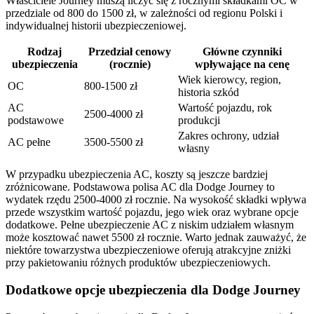
Właściciele Journey muszą liczyć się z rocznymi składkami OC w
przedziale od 800 do 1500 zł, w zależności od regionu Polski i
indywidualnej historii ubezpieczeniowej.
Rodzaj
Przedział cenowy
Główne czynniki
ubezpieczenia
(rocznie)
wpływające na cenę
Wiek kierowcy, region,
OC
800-1500 zł
historia szkód
AC
Wartość pojazdu, rok
2500-4000 zł
podstawowe
produkcji
Zakres ochrony, udział
AC pełne
3500-5500 zł
własny
W przypadku ubezpieczenia AC, koszty są jeszcze bardziej
zróżnicowane. Podstawowa polisa AC dla Dodge Journey to
wydatek rzędu 2500-4000 zł rocznie. Na wysokość składki wpływa
przede wszystkim wartość pojazdu, jego wiek oraz wybrane opcje
dodatkowe. Pełne ubezpieczenie AC z niskim udziałem własnym
może kosztować nawet 5500 zł rocznie. Warto jednak zauważyć, że
niektóre towarzystwa ubezpieczeniowe oferują atrakcyjne zniżki
przy pakietowaniu różnych produktów ubezpieczeniowych.
Dodatkowe opcje ubezpieczenia dla Dodge Journey