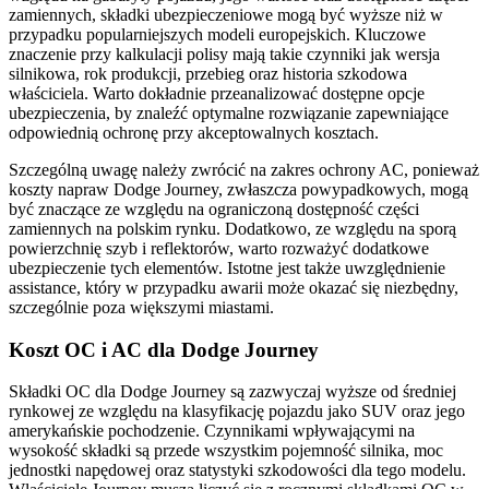
zamiennych, składki ubezpieczeniowe mogą być wyższe niż w
przypadku popularniejszych modeli europejskich. Kluczowe
znaczenie przy kalkulacji polisy mają takie czynniki jak wersja
silnikowa, rok produkcji, przebieg oraz historia szkodowa
właściciela. Warto dokładnie przeanalizować dostępne opcje
ubezpieczenia, by znaleźć optymalne rozwiązanie zapewniające
odpowiednią ochronę przy akceptowalnych kosztach.
Szczególną uwagę należy zwrócić na zakres ochrony AC, ponieważ
koszty napraw Dodge Journey, zwłaszcza powypadkowych, mogą
być znaczące ze względu na ograniczoną dostępność części
zamiennych na polskim rynku. Dodatkowo, ze względu na sporą
powierzchnię szyb i reflektorów, warto rozważyć dodatkowe
ubezpieczenie tych elementów. Istotne jest także uwzględnienie
assistance, który w przypadku awarii może okazać się niezbędny,
szczególnie poza większymi miastami.
Koszt OC i AC dla Dodge Journey
Składki OC dla Dodge Journey są zazwyczaj wyższe od średniej
rynkowej ze względu na klasyfikację pojazdu jako SUV oraz jego
amerykańskie pochodzenie. Czynnikami wpływającymi na
wysokość składki są przede wszystkim pojemność silnika, moc
jednostki napędowej oraz statystyki szkodowości dla tego modelu.