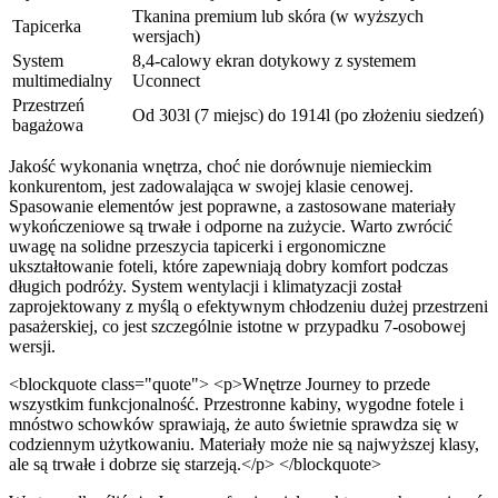
Tkanina premium lub skóra (w wyższych
Tapicerka
wersjach)
System
8,4-calowy ekran dotykowy z systemem
multimedialny
Uconnect
Przestrzeń
Od 303l (7 miejsc) do 1914l (po złożeniu siedzeń)
bagażowa
Jakość wykonania wnętrza, choć nie dorównuje niemieckim
konkurentom, jest zadowalająca w swojej klasie cenowej.
Spasowanie elementów jest poprawne, a zastosowane materiały
wykończeniowe są trwałe i odporne na zużycie. Warto zwrócić
uwagę na solidne przeszycia tapicerki i ergonomiczne
ukształtowanie foteli, które zapewniają dobry komfort podczas
długich podróży. System wentylacji i klimatyzacji został
zaprojektowany z myślą o efektywnym chłodzeniu dużej przestrzeni
pasażerskiej, co jest szczególnie istotne w przypadku 7-osobowej
wersji.
<blockquote class="quote"> <p>Wnętrze Journey to przede
wszystkim funkcjonalność. Przestronne kabiny, wygodne fotele i
mnóstwo schowków sprawiają, że auto świetnie sprawdza się w
codziennym użytkowaniu. Materiały może nie są najwyższej klasy,
ale są trwałe i dobrze się starzeją.</p> </blockquote>