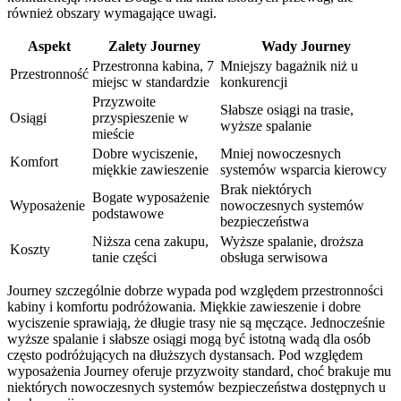
również obszary wymagające uwagi.
Aspekt
Zalety Journey
Wady Journey
Przestronna kabina, 7
Mniejszy bagażnik niż u
Przestronność
miejsc w standardzie
konkurencji
Przyzwoite
Słabsze osiągi na trasie,
Osiągi
przyspieszenie w
wyższe spalanie
mieście
Dobre wyciszenie,
Mniej nowoczesnych
Komfort
miękkie zawieszenie
systemów wsparcia kierowcy
Brak niektórych
Bogate wyposażenie
Wyposażenie
nowoczesnych systemów
podstawowe
bezpieczeństwa
Niższa cena zakupu,
Wyższe spalanie, droższa
Koszty
tanie części
obsługa serwisowa
Journey szczególnie dobrze wypada pod względem przestronności
kabiny i komfortu podróżowania. Miękkie zawieszenie i dobre
wyciszenie sprawiają, że długie trasy nie są męczące. Jednocześnie
wyższe spalanie i słabsze osiągi mogą być istotną wadą dla osób
często podróżujących na dłuższych dystansach. Pod względem
wyposażenia Journey oferuje przyzwoity standard, choć brakuje mu
niektórych nowoczesnych systemów bezpieczeństwa dostępnych u