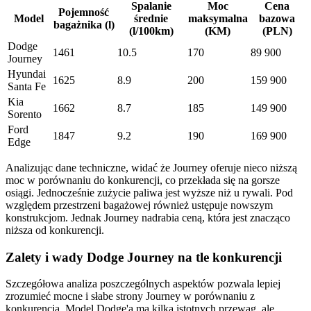
Spalanie
Moc
Cena
Pojemność
Model
średnie
maksymalna
bazowa
bagażnika (l)
(l/100km)
(KM)
(PLN)
Dodge
1461
10.5
170
89 900
Journey
Hyundai
1625
8.9
200
159 900
Santa Fe
Kia
1662
8.7
185
149 900
Sorento
Ford
1847
9.2
190
169 900
Edge
Analizując dane techniczne, widać że Journey oferuje nieco niższą
moc w porównaniu do konkurencji, co przekłada się na gorsze
osiągi. Jednocześnie zużycie paliwa jest wyższe niż u rywali. Pod
względem przestrzeni bagażowej również ustępuje nowszym
konstrukcjom. Jednak Journey nadrabia ceną, która jest znacząco
niższa od konkurencji.
Zalety i wady Dodge Journey na tle konkurencji
Szczegółowa analiza poszczególnych aspektów pozwala lepiej
zrozumieć mocne i słabe strony Journey w porównaniu z
konkurencją. Model Dodge'a ma kilka istotnych przewag, ale