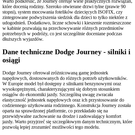
Warto podkreślić, że Journey oferuje wiele praktycznych rozwiązań,
które docenią rodziny. Szeroko otwierane drzwi tylne (prawie 90
stopni), system mocowania fotelików dziecięcych ISOFIX, czy
zintegrowane podwyższenia siedzisk dla dzieci to tylko niektóre z
udogodnień. Dodatkowo, liczne schowki i kieszenie rozmieszczone
w kabinie pozwalają na przechowywanie różnych przedmiotów
potrzebnych w podróży, co jest szczególnie doceniane podczas
dłuższych wyjazdów.
Dane techniczne Dodge Journey - silniki i
osiągi
Dodge Journey oferował zróżnicowaną gamę jednostek
napędowych, dostosowanych do różnych potrzeb użytkowników.
W Europie model był dostępny z silnikami benzynowymi oraz
wysokoprężnymi, charakteryzującymi się dobrym stosunkiem
osiągów do ekonomiki jazdy. Szczególną uwagę zwracała
elastyczność jednostek napędowych oraz ich przystosowanie do
codziennego użytkowania rodzinnego. Konstrukcja Journey została
oparta na sprawdzonej platformie, co przekładało się na
przewidywalne zachowanie na drodze i zadowalający komfort
jazdy. Warto przyjrzeć się szczegółowym danym technicznym, które
pozwolą lepiej zrozumieć możliwości tego modelu.