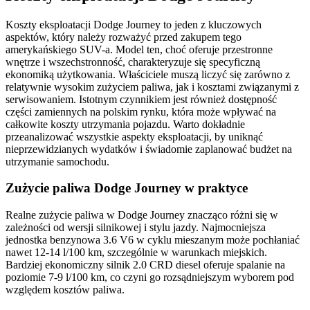
Koszty eksploatacji Dodge Journey to jeden z kluczowych
aspektów, który należy rozważyć przed zakupem tego
amerykańskiego SUV-a. Model ten, choć oferuje przestronne
wnętrze i wszechstronność, charakteryzuje się specyficzną
ekonomiką użytkowania. Właściciele muszą liczyć się zarówno z
relatywnie wysokim zużyciem paliwa, jak i kosztami związanymi z
serwisowaniem. Istotnym czynnikiem jest również dostępność
części zamiennych na polskim rynku, która może wpływać na
całkowite koszty utrzymania pojazdu. Warto dokładnie
przeanalizować wszystkie aspekty eksploatacji, by uniknąć
nieprzewidzianych wydatków i świadomie zaplanować budżet na
utrzymanie samochodu.
Zużycie paliwa Dodge Journey w praktyce
Realne zużycie paliwa w Dodge Journey znacząco różni się w
zależności od wersji silnikowej i stylu jazdy. Najmocniejsza
jednostka benzynowa 3.6 V6 w cyklu mieszanym może pochłaniać
nawet 12-14 l/100 km, szczególnie w warunkach miejskich.
Bardziej ekonomiczny silnik 2.0 CRD diesel oferuje spalanie na
poziomie 7-9 l/100 km, co czyni go rozsądniejszym wyborem pod
względem kosztów paliwa.