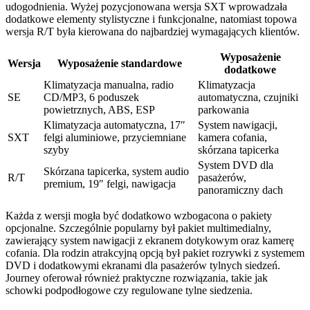
udogodnienia. Wyżej pozycjonowana wersja SXT wprowadzała
dodatkowe elementy stylistyczne i funkcjonalne, natomiast topowa
wersja R/T była kierowana do najbardziej wymagających klientów.
Wyposażenie
Wersja
Wyposażenie standardowe
dodatkowe
Klimatyzacja manualna, radio
Klimatyzacja
SE
CD/MP3, 6 poduszek
automatyczna, czujniki
powietrznych, ABS, ESP
parkowania
Klimatyzacja automatyczna, 17″
System nawigacji,
SXT
felgi aluminiowe, przyciemniane
kamera cofania,
szyby
skórzana tapicerka
System DVD dla
Skórzana tapicerka, system audio
R/T
pasażerów,
premium, 19″ felgi, nawigacja
panoramiczny dach
Każda z wersji mogła być dodatkowo wzbogacona o pakiety
opcjonalne. Szczególnie popularny był pakiet multimedialny,
zawierający system nawigacji z ekranem dotykowym oraz kamerę
cofania. Dla rodzin atrakcyjną opcją był pakiet rozrywki z systemem
DVD i dodatkowymi ekranami dla pasażerów tylnych siedzeń.
Journey oferował również praktyczne rozwiązania, takie jak
schowki podpodłogowe czy regulowane tylne siedzenia.