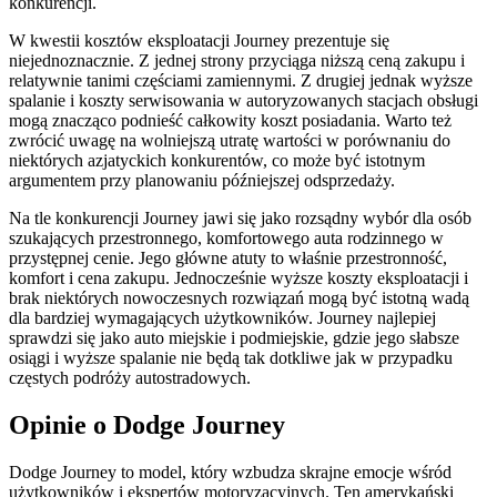
konkurencji.
W kwestii kosztów eksploatacji Journey prezentuje się
niejednoznacznie. Z jednej strony przyciąga niższą ceną zakupu i
relatywnie tanimi częściami zamiennymi. Z drugiej jednak wyższe
spalanie i koszty serwisowania w autoryzowanych stacjach obsługi
mogą znacząco podnieść całkowity koszt posiadania. Warto też
zwrócić uwagę na wolniejszą utratę wartości w porównaniu do
niektórych azjatyckich konkurentów, co może być istotnym
argumentem przy planowaniu późniejszej odsprzedaży.
Na tle konkurencji Journey jawi się jako rozsądny wybór dla osób
szukających przestronnego, komfortowego auta rodzinnego w
przystępnej cenie. Jego główne atuty to właśnie przestronność,
komfort i cena zakupu. Jednocześnie wyższe koszty eksploatacji i
brak niektórych nowoczesnych rozwiązań mogą być istotną wadą
dla bardziej wymagających użytkowników. Journey najlepiej
sprawdzi się jako auto miejskie i podmiejskie, gdzie jego słabsze
osiągi i wyższe spalanie nie będą tak dotkliwe jak w przypadku
częstych podróży autostradowych.
Opinie o Dodge Journey
Dodge Journey to model, który wzbudza skrajne emocje wśród
użytkowników i ekspertów motoryzacyjnych. Ten amerykański