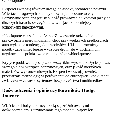
</blockquote>
Eksperci zwracają również uwagę na aspekty techniczne pojazdu.
W testach drogowych Journey otrzymuje mieszane oceny.
Pozytywnie oceniana jest stabilność prowadzenia i komfort jazdy na
dłuższych trasach, szczególnie w wersjach z mocniejszymi
jednostkami napędowymi.
<blockquote class="quote"> <p>Zawieszenie radzi sobie
przyzwoicie z nierównościami, choć przy większych prędkościach
auto wykazuje tendencję do przechyłów. Układ kierowniczy
mógłby zapewniać lepsze wyczucie drogi, ale w codziennym
użytkowaniu spełnia swoje zadanie.</p> </blockquote>
Krytyce poddawane jest przede wszystkim wysokie zużycie paliwa,
szczególnie w wersjach benzynowych, oraz jakość niektórych
materiałów wykończeniowych. Eksperci wskazują również na
przestarzałą technologię w porównaniu do europejskiej konkurencji,
zwłaszcza w zakresie systemów bezpieczeństwa i multimediów.
Doświadczenia i opinie użytkowników Dodge
Journey
Właściciele Dodge Journey dzielą się zróżnicowanymi
doświadczeniami z użytkowania tego modelu. Najczęściej