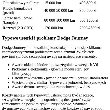
Olej silnikowy z filtrem
15 000 km
400-600 zł
Klocki hamulcowe
40 000-50 000 km
350-500 zł
(przód)
Tarcze hamulcowe
80 000-100 000 km
800-1200 zł
(komplet)
Rozrząd (2.0 CRD)
120 000 km
2000-2500 zł
Typowe usterki i problemy Dodge Journey
Dodge Journey, mimo solidnej konstrukcji, boryka się z kilkoma
charakterystycznymi problemami technicznymi. Właściciele
powinni zwrócić szczególną uwagę na następujące elementy:
Awarie układu chłodzenia - szczególnie w wersjach V6
Problemy z elektroniką - głównie moduł sterujący
klimatyzacją
Usterki zawieszenia - przednie wahacze i łączniki stabilizatora
Wycieki oleju z silnika - typowe dla jednostek benzynowych
Awarie dwumasowego koła zamachowego w dieslu
Koszty napraw tych typowych usterek mogą być znaczące,
szczególnie ze względu na ograniczoną dostępność części
zamiennych na polskim rynku. Przykładowo, wymiana
dwumasowego koła zamachowego może kosztować nawet 3000-