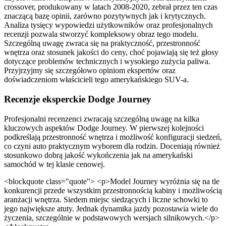
crossover, produkowany w latach 2008-2020, zebrał przez ten czas
znaczącą bazę opinii, zarówno pozytywnych jak i krytycznych.
Analiza tysięcy wypowiedzi użytkowników oraz profesjonalnych
recenzji pozwala stworzyć kompleksowy obraz tego modelu.
Szczególną uwagę zwraca się na praktyczność, przestronność
wnętrza oraz stosunek jakości do ceny, choć pojawiają się też głosy
dotyczące problemów technicznych i wysokiego zużycia paliwa.
Przyjrzyjmy się szczegółowo opiniom ekspertów oraz
doświadczeniom właścicieli tego amerykańskiego SUV-a.
Recenzje eksperckie Dodge Journey
Profesjonalni recenzenci zwracają szczególną uwagę na kilka
kluczowych aspektów Dodge Journey. W pierwszej kolejności
podkreślają przestronność wnętrza i możliwość konfiguracji siedzeń,
co czyni auto praktycznym wyborem dla rodzin. Doceniają również
stosunkowo dobrą jakość wykończenia jak na amerykański
samochód w tej klasie cenowej.
<blockquote class="quote"> <p>Model Journey wyróżnia się na tle
konkurencji przede wszystkim przestronnością kabiny i możliwością
aranżacji wnętrza. Siedem miejsc siedzących i liczne schowki to
jego największe atuty. Jednak dynamika jazdy pozostawia wiele do
życzenia, szczególnie w podstawowych wersjach silnikowych.</p>