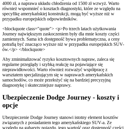
4000 zł, a naprawa układu chłodzenia od 1500 zł wzwyż. Warto
również wspomnieć o kosztach diagnostyki, które ze względu na
specyfikę amerykańskiej konstrukcji, mogą być wyższe niż w
przypadku europejskich odpowiedników.
<blockquote class="quote"> <p>Po trzech latach użytkowania
Journey największym zaskoczeniem były dla mnie koszty części
zamiennych. Sama ich dostępność bywa problematyczna, a ceny
potrafią być znacząco wyższe niż w przypadku europejskich SUV-
ów.</p> </blockquote>
Aby zminimalizować ryzyko kosztownych napraw, zaleca się
regularne przeglądy i szybką reakcję na pojawiające się
nieprawidłowości. Warto również rozważyć współpracę z
warsztatem specjalizującym się w naprawach amerykańskich
samochodów, co może przełożyć się na bardziej precyzyjną
diagnostykę i skuteczniejsze naprawy.
Ubezpieczenie Dodge Journey - koszty i
opcje
Ubezpieczenie Dodge Journey stanowi istotny element kosztów
związanych z posiadaniem tego amerykańskiego SUV-a. Ze
względu na gabaryty pojazdu, jego wartość oraz dostępność części