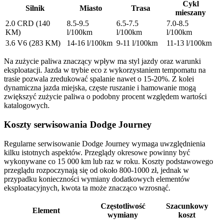
Cykl
Silnik
Miasto
Trasa
mieszany
2.0 CRD (140
8.5-9.5
6.5-7.5
7.0-8.5
KM)
l/100km
l/100km
l/100km
3.6 V6 (283 KM)
14-16 l/100km
9-11 l/100km
11-13 l/100km
Na zużycie paliwa znaczący wpływ ma styl jazdy oraz warunki
eksploatacji. Jazda w trybie eco z wykorzystaniem tempomatu na
trasie pozwala zredukować spalanie nawet o 15-20%. Z kolei
dynamiczna jazda miejska, częste ruszanie i hamowanie mogą
zwiększyć zużycie paliwa o podobny procent względem wartości
katalogowych.
Koszty serwisowania Dodge Journey
Regularne serwisowanie Dodge Journey wymaga uwzględnienia
kilku istotnych aspektów. Przeglądy okresowe powinny być
wykonywane co 15 000 km lub raz w roku. Koszty podstawowego
przeglądu rozpoczynają się od około 800-1000 zł, jednak w
przypadku konieczności wymiany dodatkowych elementów
eksploatacyjnych, kwota ta może znacząco wzrosnąć.
Częstotliwość
Szacunkowy
Element
wymiany
koszt