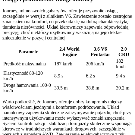
Journey, mimo swoich gabarytów, oferuje przyzwoite osiągi,
szczególnie w wersji z silnikiem V6. Zawieszenie zostało zestrojone
z naciskiem na komfort, co przekłada się na dobrą charakterystykę
tłumienia nierówności. Układ kierowniczy zapewnia odpowiednią
precyzję, choć niektórzy użytkownicy wskazują na jego lekkie
znieczulenie w pozycji centralnej.
2.4 World
3.6 V6
2.0
Parametr
Engine
Pentastar
CRD
182
Prędkość maksymalna
187 km/h
206 km/h
km/h
Elastyczność 80-120
8.9 s
6.2 s
9.4 s
km/h
Droga hamowania 100-0
39.5 m
38.8 m
39.2 m
km/h
Warto podkreślić, że Journey oferuje dobry kompromis między
właściwościami jezdnymi a komfortem podróżowania. Układ
hamulcowy zapewnia skuteczne zatrzymywanie pojazdu, choć przy
intensywnym użytkowaniu może wykazywać oznaki zmęczenia.
System kontroli trakcji i stabilizacji toru jazdy skutecznie wspomaga
kierowcę w trudniejszych warunkach drogowych, szczególnie w
wersjach z napędem AWD. Zawieszenie wielowahaczowe z tyłu