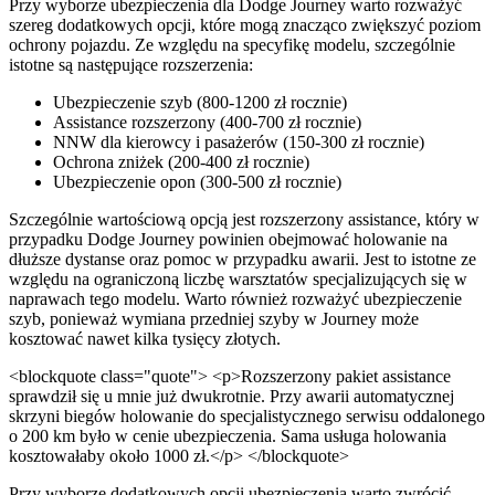
Przy wyborze ubezpieczenia dla Dodge Journey warto rozważyć
szereg dodatkowych opcji, które mogą znacząco zwiększyć poziom
ochrony pojazdu. Ze względu na specyfikę modelu, szczególnie
istotne są następujące rozszerzenia:
Ubezpieczenie szyb (800-1200 zł rocznie)
Assistance rozszerzony (400-700 zł rocznie)
NNW dla kierowcy i pasażerów (150-300 zł rocznie)
Ochrona zniżek (200-400 zł rocznie)
Ubezpieczenie opon (300-500 zł rocznie)
Szczególnie wartościową opcją jest rozszerzony assistance, który w
przypadku Dodge Journey powinien obejmować holowanie na
dłuższe dystanse oraz pomoc w przypadku awarii. Jest to istotne ze
względu na ograniczoną liczbę warsztatów specjalizujących się w
naprawach tego modelu. Warto również rozważyć ubezpieczenie
szyb, ponieważ wymiana przedniej szyby w Journey może
kosztować nawet kilka tysięcy złotych.
<blockquote class="quote"> <p>Rozszerzony pakiet assistance
sprawdził się u mnie już dwukrotnie. Przy awarii automatycznej
skrzyni biegów holowanie do specjalistycznego serwisu oddalonego
o 200 km było w cenie ubezpieczenia. Sama usługa holowania
kosztowałaby około 1000 zł.</p> </blockquote>
Przy wyborze dodatkowych opcji ubezpieczenia warto zwrócić