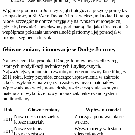
2020 - Zakończenie produkcji w Ameryce Północnej
W gamie producenta Journey zajął strategiczną pozycję pomiędzy
kompaktowym SUV-em Dodge Nitro a większym Dodge Durango.
Model szczególnie dobrze przyjął się na rynkach europejskich,
gdzie był również sprzedawany pod marką Fiat jako Freemont. Ta
współpraca pokazała uniwersalność platformy i jej potencjał w
różnych segmentach rynku.
Główne zmiany i innowacje w Dodge Journey
Na przestrzeni lat produkcji Dodge Journey przeszedł szereg
istotnych modyfikacji technicznych i stylistycznych.
Najważniejszym punktem zwrotnym był gruntowny facelifting w
2011 roku, który przyniósł znaczące usprawnienia w zakresie
jakości wykończenia wnętrza i zastosowanych materiałów.
Wprowadzono wtedy nową deskę rozdzielczą z ulepszonymi
materiałami wykończeniowymi oraz zaktualizowano system
multimedialny.
Rok
Główne zmiany
Wpływ na model
Nowa deska rozdzielcza,
Znacząca poprawa jakości
2011
lepsze materiały
wnętrza
Nowe systemy
Wyższe oceny w testach
2014
bezpieczeństwa
zderzeniowych