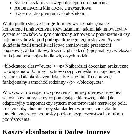
System bezkluczykowego dostępu i uruchamiania
Automatyczna klimatyzacja trzystrefowa
System audio premium z 6 głośnikami
Warto podkreślić, że Dodge Journey wyróżniał się na tle
konkurencji praktycznymi rozwiązaniami, takimi jak innowacyjny
system schowków, w tym chłodzony schowek w podłokietniku czy
pojemne schowki pod podłogą drugiego rzędu siedzeń. System
składania foteli umożliwiał łatwe aranżowanie przestrzeni
bagażowej, a dodatkowy trzeci rząd siedzeń (opcjonalny) zwiększał
funkcjonalność pojazdu dla większych rodzin.
<blockquote class="quote"> <p>Najbardziej doceniam praktyczne
rozwiązania w Journey - schowki są przemyślane i pojemne, a
system składania siedzeń działa bez zarzutu. To naprawdę
funkcjonalny samochód rodzinny.</p> </blockquote>
W wyższych wersjach wyposażenia Journey oferował również
zaawansowane systemy wspomagające kierowcę, takie jak
adaptacyjny tempomat czy system monitorowania martwego pola.
Te elementy, choć nie były standardem w momencie debiutu
modelu, znacząco podnosiły poziom bezpieczeństwa i komfortu
podróżowania.
Koszty eksploatacji Dodge Journey