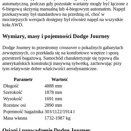
automatyczną, podczas gdy pozostałe warianty mogły być łączone z
6-biegową skrzynią manualną lub 4-biegowym automatem. Napęd
przekazywany był standardowo na przednią oś, choć w
mocniejszych wersjach dostępny był również napęd na wszystkie
koła AWD.
Wymiary, masy i pojemności Dodge Journey
Dodge Journey to przestronny crossover o pokaźnych gabarytach
zewnętrznych, co przekłada się na komfortowe wnętrze i sporą
przestrzeń bagażową. Samochód charakteryzuje się typową dla
amerykańskich konstrukcji masywną sylwetką, zachowując przy
tym relatywnie dobre właściwości aerodynamiczne.
Parametr
Wartość
Długość
4888 mm
Szerokość
1878 mm
Wysokość
1691 mm
Rozstaw osi
2890 mm
Pojemność bagażnika
303/1122/1914 l
Masa własna
1732-1987 kg
Osiągi i prowadzenie Dodge Journey