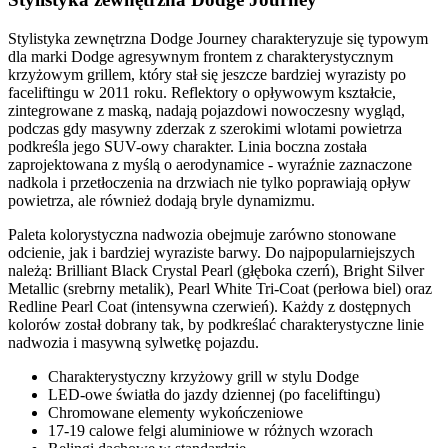
Stylistyka zewnętrzna Dodge Journey charakteryzuje się typowym
dla marki Dodge agresywnym frontem z charakterystycznym
krzyżowym grillem, który stał się jeszcze bardziej wyrazisty po
faceliftingu w 2011 roku. Reflektory o opływowym kształcie,
zintegrowane z maską, nadają pojazdowi nowoczesny wygląd,
podczas gdy masywny zderzak z szerokimi wlotami powietrza
podkreśla jego SUV-owy charakter. Linia boczna została
zaprojektowana z myślą o aerodynamice - wyraźnie zaznaczone
nadkola i przetłoczenia na drzwiach nie tylko poprawiają opływ
powietrza, ale również dodają bryle dynamizmu.
Paleta kolorystyczna nadwozia obejmuje zarówno stonowane
odcienie, jak i bardziej wyraziste barwy. Do najpopularniejszych
należą: Brilliant Black Crystal Pearl (głęboka czerń), Bright Silver
Metallic (srebrny metalik), Pearl White Tri-Coat (perłowa biel) oraz
Redline Pearl Coat (intensywna czerwień). Każdy z dostępnych
kolorów został dobrany tak, by podkreślać charakterystyczne linie
nadwozia i masywną sylwetkę pojazdu.
Charakterystyczny krzyżowy grill w stylu Dodge
LED-owe światła do jazdy dziennej (po faceliftingu)
Chromowane elementy wykończeniowe
17-19 calowe felgi aluminiowe w różnych wzorach