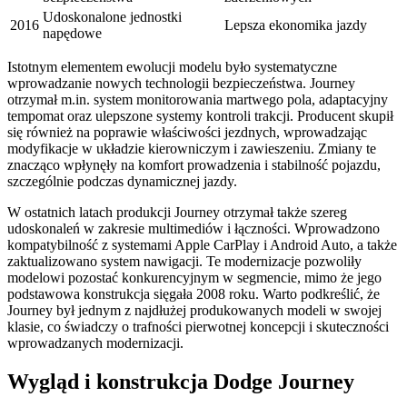
Udoskonalone jednostki
2016
Lepsza ekonomika jazdy
napędowe
Istotnym elementem ewolucji modelu było systematyczne
wprowadzanie nowych technologii bezpieczeństwa. Journey
otrzymał m.in. system monitorowania martwego pola, adaptacyjny
tempomat oraz ulepszone systemy kontroli trakcji. Producent skupił
się również na poprawie właściwości jezdnych, wprowadzając
modyfikacje w układzie kierowniczym i zawieszeniu. Zmiany te
znacząco wpłynęły na komfort prowadzenia i stabilność pojazdu,
szczególnie podczas dynamicznej jazdy.
W ostatnich latach produkcji Journey otrzymał także szereg
udoskonaleń w zakresie multimediów i łączności. Wprowadzono
kompatybilność z systemami Apple CarPlay i Android Auto, a także
zaktualizowano system nawigacji. Te modernizacje pozwoliły
modelowi pozostać konkurencyjnym w segmencie, mimo że jego
podstawowa konstrukcja sięgała 2008 roku. Warto podkreślić, że
Journey był jednym z najdłużej produkowanych modeli w swojej
klasie, co świadczy o trafności pierwotnej koncepcji i skuteczności
wprowadzanych modernizacji.
Wygląd i konstrukcja Dodge Journey