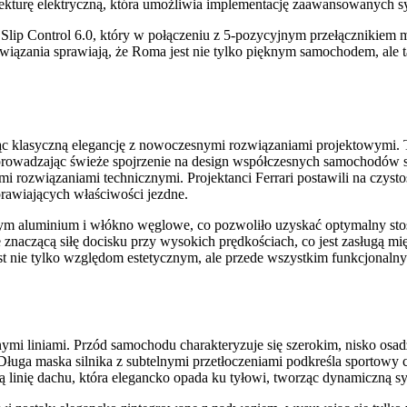
kturę elektryczną, która umożliwia implementację zaawansowanych s
Slip Control 6.0, który w połączeniu z 5-pozycyjnym przełącznikiem 
wiązania sprawiają, że Roma jest nie tylko pięknym samochodem, ale
ząc klasyczną elegancję z nowoczesnymi rozwiązaniami projektowymi. Te
 wprowadzając świeże spojrzenie na design współczesnych samochodów s
rozwiązaniami technicznymi. Projektanci Ferrari postawili na czysto
rawiających właściwości jezdne.
m aluminium i włókno węglowe, co pozwoliło uzyskać optymalny stos
znaczącą siłę docisku przy wysokich prędkościach, co jest zasługą mi
t nie tylko względom estetycznym, ale przede wszystkim funkcjonaln
ymi liniami. Przód samochodu charakteryzuje się szerokim, nisko os
Długa maska silnika z subtelnymi przetłoczeniami podkreśla sportowy c
ą linię dachu, która elegancko opada ku tyłowi, tworząc dynamiczną sy