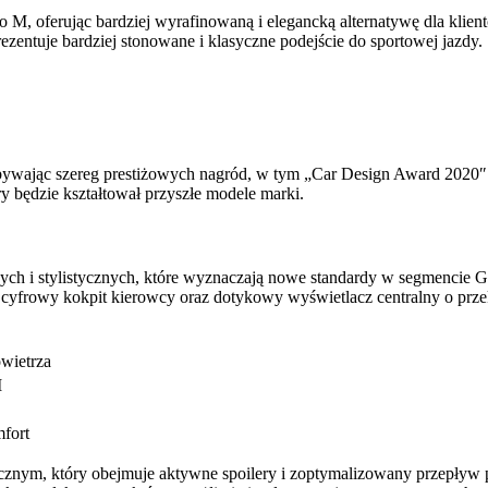
o M, oferując bardziej wyrafinowaną i elegancką alternatywę dla kli
zentuje bardziej stonowane i klasyczne podejście do sportowej jazdy.
bywając szereg prestiżowych nagród, w tym „Car Design Award 2020″ 
ry będzie kształtował przyszłe modele marki.
h i stylistycznych, które wyznaczają nowe standardy w segmencie GT
 cyfrowy kokpit kierowcy oraz dotykowy wyświetlacz centralny o przek
wietrza
I
fort
m, który obejmuje aktywne spoilery i zoptymalizowany przepływ pow