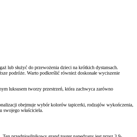
ż lub służyć do przewożenia dzieci na krótkich dystansach.
sze podróże. Warto podkreślić również doskonałe wyciszenie
znym luksusem tworzy przestrzeń, która zachwyca zarówno
nalizacji obejmuje wybór kolorów tapicerki, rodzajów wykończenia,
 swojego właściciela.
 Ten przedniosilnikowy grand tourer napędzany jest przez 3.9-