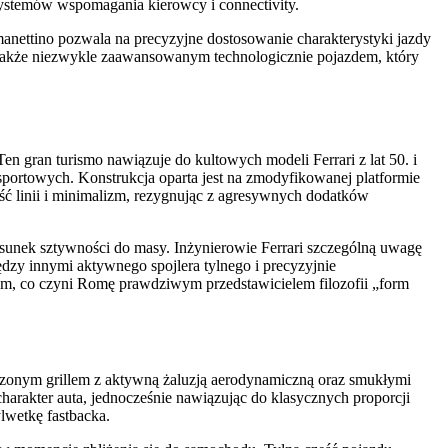
ystemów wspomagania kierowcy i connectivity.
manettino pozwala na precyzyjne dostosowanie charakterystyki jazdy
 także niezwykle zaawansowanym technologicznie pojazdem, który
n gran turismo nawiązuje do kultowych modeli Ferrari z lat 50. i
portowych. Konstrukcja oparta jest na zmodyfikowanej platformie
ść linii i minimalizm, rezygnując z agresywnych dodatków
unek sztywności do masy. Inżynierowie Ferrari szczególną uwagę
ędzy innymi aktywnego spojlera tylnego i precyzyjnie
ym, co czyni Romę prawdziwym przedstawicielem filozofii „form
adzonym grillem z aktywną żaluzją aerodynamiczną oraz smukłymi
harakter auta, jednocześnie nawiązując do klasycznych proporcji
lwetkę fastbacka.