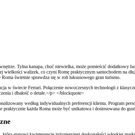
nętrze. Tylna kanapa, choć niewielka, może pomieścić dodatkowy baga
iej wielkości walizek, co czyni Romę praktycznym samochodem na dłuż
 Roma świetnie sprawdza się w roli luksusowego gran turismo.
a w świecie Ferrari. Połączenie nowoczesnych technologii z klasyc
czenia i dbałość o detale.</p> </blockquote>
nalizowany według indywidualnych preferencji klienta. Program perso
że praktycznie każda Roma może być unikatowa i dostosowana do gustu
czne
tóra stanowi kwintesencję inżynieryjnej doskonałości włoskiej marki.