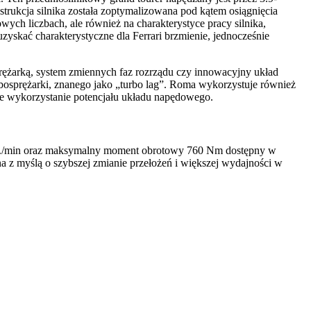
trukcja silnika została zoptymalizowana pod kątem osiągnięcia
wych liczbach, ale również na charakterystyce pracy silnika,
yskać charakterystyczne dla Ferrari brzmienie, jednocześnie
ężarką, system zmiennych faz rozrządu czy innowacyjny układ
urbosprężarki, znanego jako „turbo lag”. Roma wykorzystuje również
alne wykorzystanie potencjału układu napędowego.
obr./min oraz maksymalny moment obrotowy 760 Nm dostępny w
a z myślą o szybszej zmianie przełożeń i większej wydajności w