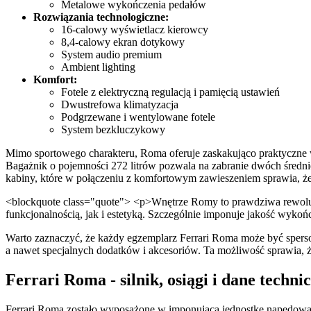
Metalowe wykończenia pedałów
Rozwiązania technologiczne:
16-calowy wyświetlacz kierowcy
8,4-calowy ekran dotykowy
System audio premium
Ambient lighting
Komfort:
Fotele z elektryczną regulacją i pamięcią ustawień
Dwustrefowa klimatyzacja
Podgrzewane i wentylowane fotele
System bezkluczykowy
Mimo sportowego charakteru, Roma oferuje zaskakująco praktyczne w
Bagażnik o pojemności 272 litrów pozwala na zabranie dwóch średn
kabiny, które w połączeniu z komfortowym zawieszeniem sprawia, że
<blockquote class="quote"> <p>Wnętrze Romy to prawdziwa rewolucj
funkcjonalnością, jak i estetyką. Szczególnie imponuje jakość wykoń
Warto zaznaczyć, że każdy egzemplarz Ferrari Roma może być sperso
a nawet specjalnych dodatków i akcesoriów. Ta możliwość sprawia, 
Ferrari Roma - silnik, osiągi i dane techni
Ferrari Roma zostało wyposażone w imponującą jednostkę napędową, k