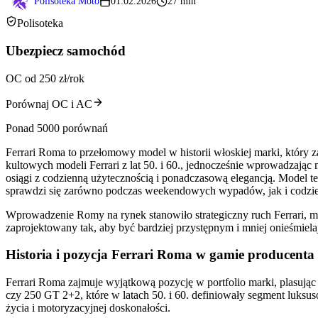
Polisoteka Moto
01.02.2026
27 min
Polisoteka
Ubezpiecz samochód
OC od 250 zł/rok
Porównaj OC i AC
Ponad 5000 porównań
Ferrari Roma to przełomowy model w historii włoskiej marki, który 
kultowych modeli Ferrari z lat 50. i 60., jednocześnie wprowadzają
osiągi z codzienną użytecznością i ponadczasową elegancją. Model t
sprawdzi się zarówno podczas weekendowych wypadów, jak i codzien
Wprowadzenie Romy na rynek stanowiło strategiczny ruch Ferrari, maj
zaprojektowany tak, aby być bardziej przystępnym i mniej onieśmiela
Historia i pozycja Ferrari Roma w gamie producenta
Ferrari Roma zajmuje wyjątkową pozycję w portfolio marki, plasując s
czy 250 GT 2+2, które w latach 50. i 60. definiowały segment luksu
życia i motoryzacyjnej doskonałości.