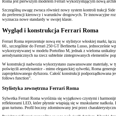
Roma jest pierwszym modelem Ferrari wykorzystującym nową archite
Szczególną uwagę zwraca również nowy system kontroli trakcji Side 
do preferencji kierowcy i warunków drogowych. Te innowacyjne roz
wyznacza nowe standardy w swojej klasie.
Wygląd i konstrukcja Ferrari Roma
Ferrari Roma reprezentuje nową erę w stylistyce włoskiej marki, łąc
60., szczególnie do Ferrari 250 GT Berlinetta Lusso, jednocześnie
wykorzystywanej w modelu Portofino M, jednak z wieloma unikalnymi 
aerodynamicznych na rzecz subtelnie zintegrowanych elementów pop
W konstrukcji nadwozia wykorzystano zaawansowane materiały, w ty
poświęcili aerodynamice - mimo eleganckiej sylwetki, Roma generuje 
zaprojektowanego dyfuzora. Całość konstrukcji podporządkowana jes
follows function”.
Stylistyka zewnętrzna Ferrari Roma
Sylwetka Ferrari Roma wyróżnia się wyjątkowo czystymi i harmonijn
reflektorami LED, które płynnie wtapiają się w muskularne nadkola. 
gran turismo. Profil boczny zdominowany jest przez charakterystyczn