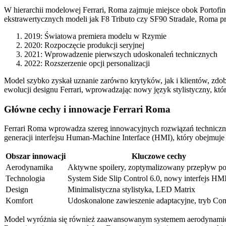
W hierarchii modelowej Ferrari, Roma zajmuje miejsce obok Portofin
ekstrawertycznych modeli jak F8 Tributo czy SF90 Stradale, Roma pre
2019: Światowa premiera modelu w Rzymie
2020: Rozpoczęcie produkcji seryjnej
2021: Wprowadzenie pierwszych udoskonaleń technicznych
2022: Rozszerzenie opcji personalizacji
Model szybko zyskał uznanie zarówno krytyków, jak i klientów, zdo
ewolucji designu Ferrari, wprowadzając nowy język stylistyczny, któ
Główne cechy i innowacje Ferrari Roma
Ferrari Roma wprowadza szereg innowacyjnych rozwiązań technicznyc
generacji interfejsu Human-Machine Interface (HMI), który obejmuje
Obszar innowacji
Kluczowe cechy
Aerodynamika
Aktywne spoilery, zoptymalizowany przepływ po
Technologia
System Side Slip Control 6.0, nowy interfejs HM
Design
Minimalistyczna stylistyka, LED Matrix
Komfort
Udoskonalone zawieszenie adaptacyjne, tryb Com
Model wyróżnia się również zaawansowanym systemem aerodynamiczny