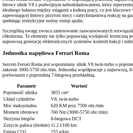
litrowy silnik V8 z podwójnym turbodoładowaniem, który reprezentuj
idealnego balansu między osiągami a kulturą pracy, co jest kluczowe 
zapewniającej liniowy przyrost mocy i natychmiastową reakcję na g
spełniając restrykcyjne normy emisji spalin.
Szczególną uwagę zwraca zastosowanie zaawansowanych rozwiązań te
chłodzenia. Te elementy nie tylko poprawiają wydajność termiczną je
najnowszą generację elektronicznych systemów kontroli trakcji i sta
Jednostka napędowa Ferrari Roma
Sercem Ferrari Roma jest wspomniany silnik V8 twin-turbo o poje
zakresie 3000-5750 obr./min. Jednostka współpracuje z najnowszą, 8
porównaniu z poprzednią 7-biegową przekładnią.
Parametr
Wartość
Pojemność silnika
3855 cm³
Układ cylindrów
V8, twin-turbo
Moc maksymalna
620 KM przy 7500 obr./min
Moment obrotowy
760 Nm (3000-5750 obr./min)
Skrzynia biegów
8-biegowa DCT
Zużycie paliwa (średnie)
11.2 l/100 km
Emisja CO2
255 g/km