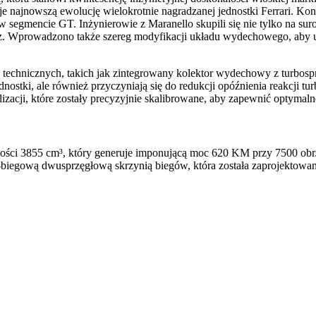
e najnowszą ewolucję wielokrotnie nagradzanej jednostki Ferrari. Kons
w segmencie GT. Inżynierowie z Maranello skupili się nie tylko na suro
az. Wprowadzono także szereg modyfikacji układu wydechowego, aby uz
chnicznych, takich jak zintegrowany kolektor wydechowy z turbospr
dnostki, ale również przyczyniają się do redukcji opóźnienia reakcji t
bilizacji, które zostały precyzyjnie skalibrowane, aby zapewnić optym
mności 3855 cm³, który generuje imponującą moc 620 KM przy 7500 
-biegową dwusprzęgłową skrzynią biegów, która została zaprojektowan