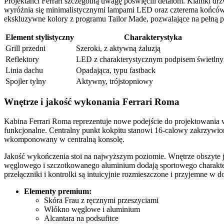
Projektanci Ferrari szczególną uwagę poświęcili detalom. Klamki dr
wyróżnia się minimalistycznymi lampami LED oraz czterema końcó
ekskluzywne kolory z programu Tailor Made, pozwalające na pełną p
Element stylistyczny
Charakterystyka
Grill przedni
Szeroki, z aktywną żaluzją
Reflektory
LED z charakterystycznym podpisem świetln
Linia dachu
Opadająca, typu fastback
Spojler tylny
Aktywny, trójstopniowy
Wnętrze i jakość wykonania Ferrari Roma
Kabina Ferrari Roma reprezentuje nowe podejście do projektowania w
funkcjonalne. Centralny punkt kokpitu stanowi 16-calowy zakrzywio
wkomponowany w centralną konsolę.
Jakość wykończenia stoi na najwyższym poziomie. Wnętrze obszyte j
węglowego i szczotkowanego aluminium dodają sportowego charakteru
przełączniki i kontrolki są intuicyjnie rozmieszczone i przyjemne w d
Elementy premium:
Skóra Frau z ręcznymi przeszyciami
Włókno węglowe i aluminium
Alcantara na podsufitce