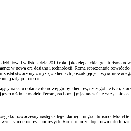
zadebiutował w listopadzie 2019 roku jako eleganckie gran turismo no
c markę w nową erę designu i technologii. Roma reprezentuje powrót 
en został stworzony z myślą o klientach poszukujących wyrafinowanego
nej jazdy po mieście.
ący na celu dotarcie do nowej grupy klientów, szczególnie tych, któr
jącym niż inne modele Ferrari, zachowując jednocześnie wszystkie cech
ię jako nowoczesny następca legendarnej linii gran turismo. Model ten
sowych samochodów sportowych. Roma reprezentuje powrót do filozofii