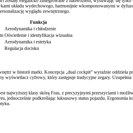
zwi zostały elegancko zintegrowane z nadwoziem, wysuwając się tylko
wkami układu wydechowego, harmonijnie wkomponowanymi w dyfuzor. 
ersonalizację wyglądu zewnętrznego.
Funkcja
Aerodynamika i chłodzenie
ym
Oświetlenie i identyfikacja wizualna
Aerodynamika i estetyka
Regulacja docisku
nętrz w historii marki. Koncepcja „dual cockpit” wyraźnie oddziela pr
ny wyświetlacz cyfrowy, który zastępuje tradycyjne zegary. Uzupełnia
est najwyższej klasy skórą Frau, z precyzyjnymi przeszyciami i moż
, jednocześnie podkreślając luksusowy status pojazdu. Ergonomia ko
otyku.