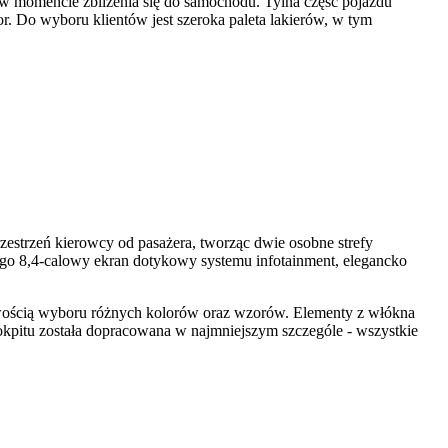
 w momencie zbliżenia się do samochodu. Tylna część pojazdu
Do wyboru klientów jest szeroka paleta lakierów, w tym
zestrzeń kierowcy od pasażera, tworząc dwie osobne strefy
 go 8,4-calowy ekran dotykowy systemu infotainment, elegancko
liwością wyboru różnych kolorów oraz wzorów. Elementy z włókna
kpitu została dopracowana w najmniejszym szczególe - wszystkie