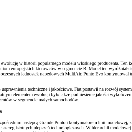
ą ewolucję w historii popularnego modelu włoskiego producenta. Te
niom europejskich kierowców w segmencie B. Model ten wyróżniał się 
zesnych jednostek napędowych MultiAir. Punto Evo kontynuował trad
ące usprawnienia techniczne i jakościowe. Fiat postawił na rozwój sy
tnym elementem ewolucji było także podniesienie jakości wykończeni
oducentów w segmencie małych samochodów.
a
ezpośrednim następcą Grande Punto i kontynuatorem linii modelowej, k
zereg istotnych ulepszeń technologicznych. W hierarchii modelowej