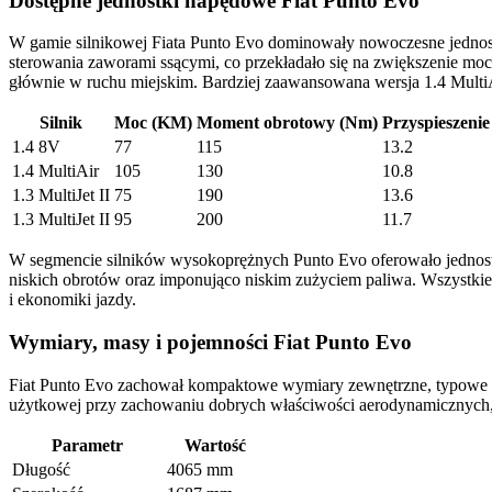
Dostępne jednostki napędowe Fiat Punto Evo
W gamie silnikowej Fiata Punto Evo dominowały nowoczesne jednos
sterowania zaworami ssącymi, co przekładało się na zwiększenie mo
głównie w ruchu miejskim. Bardziej zaawansowana wersja 1.4 MultiAi
Silnik
Moc (KM)
Moment obrotowy (Nm)
Przyspieszenie
1.4 8V
77
115
13.2
1.4 MultiAir
105
130
10.8
1.3 MultiJet II
75
190
13.6
1.3 MultiJet II
95
200
11.7
W segmencie silników wysokoprężnych Punto Evo oferowało jednost
niskich obrotów oraz imponująco niskim zużyciem paliwa. Wszystkie
i ekonomiki jazdy.
Wymiary, masy i pojemności Fiat Punto Evo
Fiat Punto Evo zachował kompaktowe wymiary zewnętrzne, typowe dla 
użytkowej przy zachowaniu dobrych właściwości aerodynamicznych, co
Parametr
Wartość
Długość
4065 mm