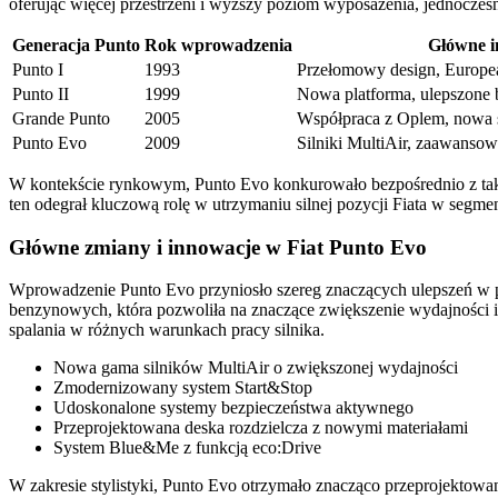
oferując więcej przestrzeni i wyższy poziom wyposażenia, jednocześ
Generacja Punto
Rok wprowadzenia
Główne i
Punto I
1993
Przełomowy design, Europea
Punto II
1999
Nowa platforma, ulepszone 
Grande Punto
2005
Współpraca z Oplem, nowa s
Punto Evo
2009
Silniki MultiAir, zaawanso
W kontekście rynkowym, Punto Evo konkurowało bezpośrednio z taki
ten odegrał kluczową rolę w utrzymaniu silnej pozycji Fiata w segm
Główne zmiany i innowacje w Fiat Punto Evo
Wprowadzenie Punto Evo przyniosło szereg znaczących ulepszeń w po
benzynowych, która pozwoliła na znaczące zwiększenie wydajności i 
spalania w różnych warunkach pracy silnika.
Nowa gama silników MultiAir o zwiększonej wydajności
Zmodernizowany system Start&Stop
Udoskonalone systemy bezpieczeństwa aktywnego
Przeprojektowana deska rozdzielcza z nowymi materiałami
System Blue&Me z funkcją eco:Drive
W zakresie stylistyki, Punto Evo otrzymało znacząco przeprojektowa