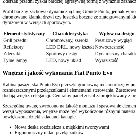
Zderzak przedni zyskał bardziej agresywną formę z wyraźnie zazna
Profil boczny zachował dynamiczną linię Grande Punto, jednak wpro
chromowane klamki drzwi czy lusterka boczne ze zintegrowanymi ki
dyfuzorem w wersjach sportowych.
Element stylistyczny
Charakterystyka
Wpływ na design
Grill przedni
Chromowany, szeroki
Prestiżowy wygląd
Reflektory
LED DRL, nowy kształt
Nowoczesność
Zderzaki
Sportowy design
Dynamiczny charakt
Tylne lampy
LED, nowy układ
Wyrazistość
Wnętrze i jakość wykonania Fiat Punto Evo
Kabina pasażerska Punto Evo przeszła gruntowną metamorfozę w poró
rozmieszczonymi przełącznikami i elementami sterowania. Zastosowa
dodają wnętrzu elegancji. Centralny panel został zaprojektowany z my
Szczególną uwagę zwrócono na jakość montażu i spasowanie elementó
wersji wyposażenia, wnętrze może być wykończone różnymi materiała
powiększona dzięki składanej kanapie.
Nowa deska rozdzielcza z miękkimi tworzywami
Ergonomiczny układ przełączników