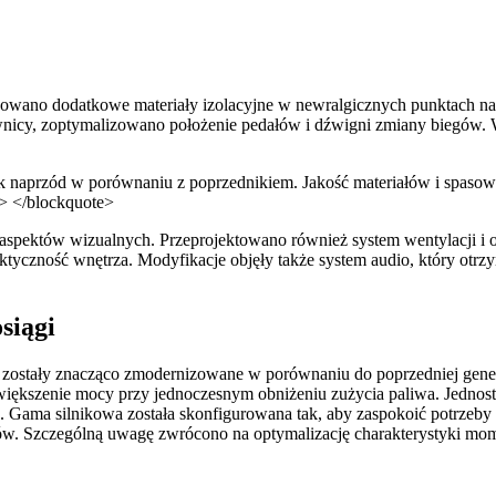
stosowano dodatkowe materiały izolacyjne w newralgicznych punktach
wnicy, zoptymalizowano położenie pedałów i dźwigni zmiany biegów. W
 naprzód w porównaniu z poprzednikiem. Jakość materiałów i spasow
p> </blockquote>
 aspektów wizualnych. Przeprojektowano również system wentylacji i o
czność wnętrza. Modyfikacje objęły także system audio, który otrzyma
siągi
re zostały znacząco zmodernizowane w porównaniu do poprzedniej ge
większenie mocy przy jednoczesnym obniżeniu zużycia paliwa. Jednostk
sje. Gama silnikowa została skonfigurowana tak, aby zaspokoić potrze
. Szczególną uwagę zwrócono na optymalizację charakterystyki mome