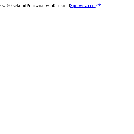
y w 60 sekund
Porównaj w 60 sekund
Sprawdź cenę
k