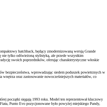
n kompaktowy hatchback, będący zmodernizowaną wersją Grande
nie tylko odświeżoną stylistyką, ale przede wszystkim
ycję swoich poprzedników, oferując charakterystyczne włoskie
stemów bezpieczeństwa, wprowadzając siedem poduszek powietrznych w
a wnętrza oraz zastosowanie nowocześniejszych materiałów, co
tórej początki sięgają 1993 roku. Model ten reprezentował kluczowy
 Fiata, Punto Evo pozycjonowane było powyżej miejskiego Pandy,