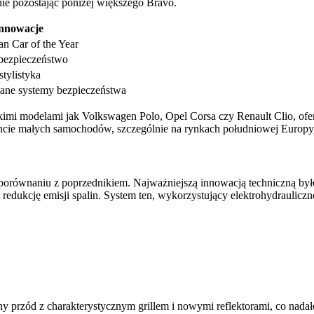
nie pozostając poniżej większego Bravo.
nnowacje
n Car of the Year
bezpieczeństwo
tylistyka
wane systemy bezpieczeństwa
mi modelami jak Volkswagen Polo, Opel Corsa czy Renault Clio, oferu
encie małych samochodów, szczególnie na rynkach południowej Europy,
równaniu z poprzednikiem. Najważniejszą innowacją techniczną było 
redukcję emisji spalin. System ten, wykorzystujący elektrohydraulicz
ny przód z charakterystycznym grillem i nowymi reflektorami, co nad