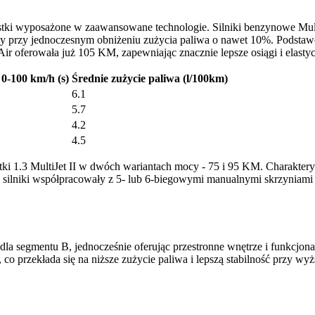
tki wyposażone w zaawansowane technologie. Silniki benzynowe Mul
cy przy jednoczesnym obniżeniu zużycia paliwa o nawet 10%. Podstaw
r oferowała już 105 KM, zapewniając znacznie lepsze osiągi i elasty
 0-100 km/h (s)
Średnie zużycie paliwa (l/100km)
6.1
5.7
4.2
4.5
ki 1.3 MultiJet II w dwóch wariantach mocy - 75 i 95 KM. Charakt
 silniki współpracowały z 5- lub 6-biegowymi manualnymi skrzyniami 
segmentu B, jednocześnie oferując przestronne wnętrze i funkcjonalny 
 przekłada się na niższe zużycie paliwa i lepszą stabilność przy wy