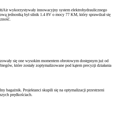
tiAir wykorzystywały innowacyjny system elektrohydraulicznego
ową jednostką był silnik 1.4 8V o mocy 77 KM, który sprawdzał się
czność.
eryzowały się one wysokim momentem obrotowym dostępnym już od
biegów, które zostały zoptymalizowane pod kątem precyzji działania
bagażnik. Projektanci skupili się na optymalizacji przestrzeni
ższych prędkościach.