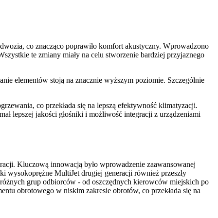
 nadwozia, co znacząco poprawiło komfort akustyczny. Wprowadzono
szystkie te zmiany miały na celu stworzenie bardziej przyjaznego
anie elementów stoją na znacznie wyższym poziomie. Szczególnie
grzewania, co przekłada się na lepszą efektywność klimatyzacji.
ł lepszej jakości głośniki i możliwość integracji z urządzeniami
neracji. Kluczową innowacją było wprowadzenie zaawansowanej
i wysokoprężne MultiJet drugiej generacji również przeszły
by różnych grup odbiorców - od oszczędnych kierowców miejskich po
ntu obrotowego w niskim zakresie obrotów, co przekłada się na