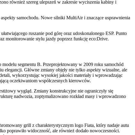
no również szereg ulepszeń w zakresie wyciszenia kabiny i
 aspekty samochodu. Nowe silniki MultiAir i znaczące usprawnienia
łatwiającego ruszanie pod górę oraz udoskonalonego ESP. Punto
 monitorowanie stylu jazdy poprzez funkcję eco:Drive.
nego modelu segmentu B. Przeprojektowany w 2009 roku samochód
u elegancji. Główne zmiany objęły nie tylko aspekty wizualne, ale
detali, wykorzystując wysokiej jakości materiały i wprowadzając
adającą oczekiwaniom współczesnych kierowców.
stiżowy wygląd. Zmiany konstrukcyjne nie ograniczyły się
trukturę nadwozia, zoptymalizowano rozkład masy i wprowadzono
hromowany grill z charakterystycznym logo Fiata, który nadaje autu
tylko poprawiło widoczność, ale również dodało nowoczesności.