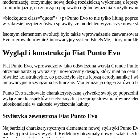
modernizację, otrzymując nową deskę rozdzielczą wykonaną z lepsz
komfortu jazdy, co znacząco poprawiło ogólne wrażenia z użytkowan
<blockquote class="quote"> <p>Punto Evo to nie tylko lifting popr
w zakresie bezpieczeństwa sprawiły, że model ten wyznaczył nowe 
Istotnym elementem ewolucji było także wprowadzenie zaawansowan
Evo oferowało również innowacyjny system Blue&Me, który umożliwi
Wygląd i konstrukcja Fiat Punto Evo
Fiat Punto Evo, wprowadzony jako odświeżona wersja Grande Punto,
otrzymał bardziej wyrazisty i nowoczesny design, który miał na celu
również konstrukcyjne, co przełożyło się na lepszą aerodynamikę i w
innowacyjne rozwiązania techniczne. Modernizacja objęła zarówno b
Punto Evo zachowało charakterystyczną sylwetkę swojego poprzednik
wyłącznie do aspektów estetycznych - przeprojektowano również el
udoskonalenia w zakresie wyciszenia kabiny.
Stylistyka zewnętrzna Fiat Punto Evo
Najbardziej charakterystycznym elementem nowej stylistyki Punto Ev
bardziej prestiżowy wygląd. Reflektory otrzymały nowy kształt i tec