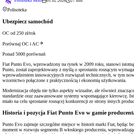
Polisoteka Moto
01.02.2026
27 min
Polisoteka
Ubezpiecz samochód
OC od 250 zł/rok
Porównaj OC i AC
Ponad 5000 porównań
Fiat Punto Evo, wprowadzony na rynek w 2009 roku, stanowi istotn
Punto, został zaprojektowany z myślą o sprostaniu rosnącym wymaga
wprowadzeniem innowacyjnych rozwiązań technicznych, w tym nowoc
wzornictwo połączone z praktycznością i ekonomią użytkowania.
Modernizacja objęła nie tylko aspekty wizualne, ale również znacz
standardzie oraz zaawansowane systemy wspomagające kierowcę. Isto
miało na celu sprostanie rosnącej konkurencji ze strony innych pr
Historia i pozycja Fiat Punto Evo w gamie producent
Punto Evo zajmuje szczególne miejsce w historii marki Fiat, będąc b
moment w rozwoju segmentu B włoskiego producenta, wprowadzając s