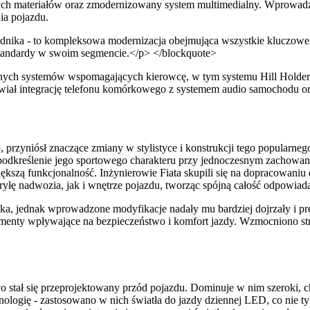
ych materiałów oraz zmodernizowany system multimedialny. Wprowadzo
ia pojazdu.
zednika - to kompleksowa modernizacja obejmująca wszystkie kluczowe
standardy w swoim segmencie.</p> </blockquote>
ych systemów wspomagających kierowcę, w tym systemu Hill Holder u
ał integrację telefonu komórkowego z systemem audio samochodu oraz
 przyniósł znaczące zmiany w stylistyce i konstrukcji tego popular
 podkreślenie jego sportowego charakteru przy jednoczesnym zachowani
iększą funkcjonalność. Inżynierowie Fiata skupili się na dopracowaniu 
ryłę nadwozia, jak i wnętrze pojazdu, tworząc spójną całość odpowi
a, jednak wprowadzone modyfikacje nadały mu bardziej dojrzały i pre
ementy wpływające na bezpieczeństwo i komfort jazdy. Wzmocniono s
o stał się przeprojektowany przód pojazdu. Dominuje w nim szeroki, c
hnologię - zastosowano w nich światła do jazdy dziennej LED, co nie 