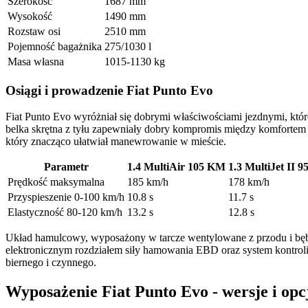
Szerokość
1687 mm
Wysokość
1490 mm
Rozstaw osi
2510 mm
Pojemność bagażnika
275/1030 l
Masa własna
1015-1130 kg
Osiągi i prowadzenie Fiat Punto Evo
Fiat Punto Evo wyróżniał się dobrymi właściwościami jezdnymi, któ
belka skrętna z tyłu zapewniały dobry kompromis między komfortem 
który znacząco ułatwiał manewrowanie w mieście.
Parametr
1.4 MultiAir 105 KM
1.3 MultiJet II 
Prędkość maksymalna
185 km/h
178 km/h
Przyspieszenie 0-100 km/h
10.8 s
11.7 s
Elastyczność 80-120 km/h
13.2 s
12.8 s
Układ hamulcowy, wyposażony w tarcze wentylowane z przodu i bębn
elektronicznym rozdziałem siły hamowania EBD oraz system kontrol
biernego i czynnego.
Wyposażenie Fiat Punto Evo - wersje i opc