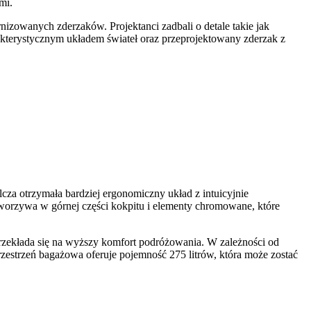
mi.
izowanych zderzaków. Projektanci zadbali o detale takie jak
kterystycznym układem świateł oraz przeprojektowany zderzak z
za otrzymała bardziej ergonomiczny układ z intuicyjnie
worzywa w górnej części kokpitu i elementy chromowane, które
rzekłada się na wyższy komfort podróżowania. W zależności od
estrzeń bagażowa oferuje pojemność 275 litrów, która może zostać