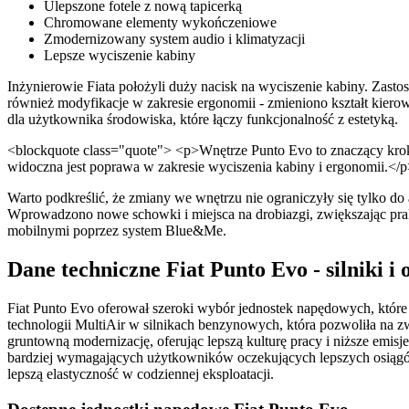
Ulepszone fotele z nową tapicerką
Chromowane elementy wykończeniowe
Zmodernizowany system audio i klimatyzacji
Lepsze wyciszenie kabiny
Inżynierowie Fiata położyli duży nacisk na wyciszenie kabiny. Za
również modyfikacje w zakresie ergonomii - zmieniono kształt kiero
dla użytkownika środowiska, które łączy funkcjonalność z estetyką.
<blockquote class="quote"> <p>Wnętrze Punto Evo to znaczący krok
widoczna jest poprawa w zakresie wyciszenia kabiny i ergonomii.</
Warto podkreślić, że zmiany we wnętrzu nie ograniczyły się tylko do
Wprowadzono nowe schowki i miejsca na drobiazgi, zwiększając prakty
mobilnymi poprzez system Blue&Me.
Dane techniczne Fiat Punto Evo - silniki i o
Fiat Punto Evo oferował szeroki wybór jednostek napędowych, któ
technologii MultiAir w silnikach benzynowych, która pozwoliła na z
gruntowną modernizację, oferując lepszą kulturę pracy i niższe emi
bardziej wymagających użytkowników oczekujących lepszych osiągów
lepszą elastyczność w codziennej eksploatacji.