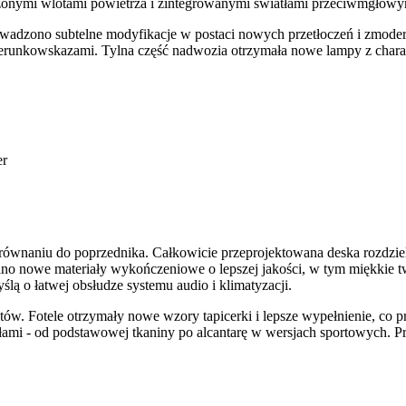
czonymi wlotami powietrza i zintegrowanymi światłami przeciwmgłowy
wadzono subtelne modyfikacje w postaci nowych przetłoczeń i zmodern
erunkowskazami. Tylna część nadwozia otrzymała nowe lampy z chara
er
wnaniu do poprzednika. Całkowicie przeprojektowana deska rozdzielc
no nowe materiały wykończeniowe o lepszej jakości, w tym miękkie t
ślą o łatwej obsłudze systemu audio i klimatyzacji.
w. Fotele otrzymały nowe wzory tapicerki i lepsze wypełnienie, co p
mi - od podstawowej tkaniny po alcantarę w wersjach sportowych. Prz