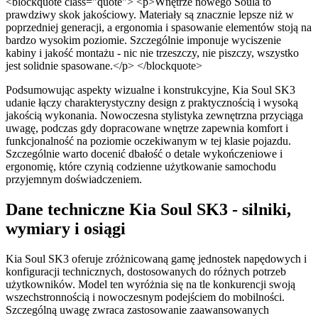
<blockquote class="quote"> <p>Wnętrze nowego Soula to
prawdziwy skok jakościowy. Materiały są znacznie lepsze niż w
poprzedniej generacji, a ergonomia i spasowanie elementów stoją na
bardzo wysokim poziomie. Szczególnie imponuje wyciszenie
kabiny i jakość montażu - nic nie trzeszczy, nie piszczy, wszystko
jest solidnie spasowane.</p> </blockquote>
Podsumowując aspekty wizualne i konstrukcyjne, Kia Soul SK3
udanie łączy charakterystyczny design z praktycznością i wysoką
jakością wykonania. Nowoczesna stylistyka zewnętrzna przyciąga
uwagę, podczas gdy dopracowane wnętrze zapewnia komfort i
funkcjonalność na poziomie oczekiwanym w tej klasie pojazdu.
Szczególnie warto docenić dbałość o detale wykończeniowe i
ergonomię, które czynią codzienne użytkowanie samochodu
przyjemnym doświadczeniem.
Dane techniczne Kia Soul SK3 - silniki,
wymiary i osiągi
Kia Soul SK3 oferuje zróżnicowaną gamę jednostek napędowych i
konfiguracji technicznych, dostosowanych do różnych potrzeb
użytkowników. Model ten wyróżnia się na tle konkurencji swoją
wszechstronnością i nowoczesnym podejściem do mobilności.
Szczególną uwagę zwraca zastosowanie zaawansowanych