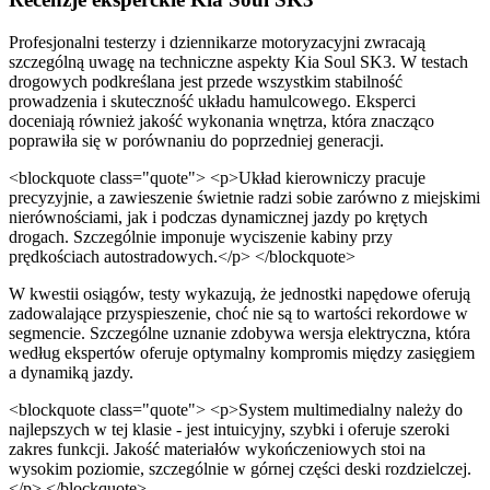
Profesjonalni testerzy i dziennikarze motoryzacyjni zwracają
szczególną uwagę na techniczne aspekty Kia Soul SK3. W testach
drogowych podkreślana jest przede wszystkim stabilność
prowadzenia i skuteczność układu hamulcowego. Eksperci
doceniają również jakość wykonania wnętrza, która znacząco
poprawiła się w porównaniu do poprzedniej generacji.
<blockquote class="quote"> <p>Układ kierowniczy pracuje
precyzyjnie, a zawieszenie świetnie radzi sobie zarówno z miejskimi
nierównościami, jak i podczas dynamicznej jazdy po krętych
drogach. Szczególnie imponuje wyciszenie kabiny przy
prędkościach autostradowych.</p> </blockquote>
W kwestii osiągów, testy wykazują, że jednostki napędowe oferują
zadowalające przyspieszenie, choć nie są to wartości rekordowe w
segmencie. Szczególne uznanie zdobywa wersja elektryczna, która
według ekspertów oferuje optymalny kompromis między zasięgiem
a dynamiką jazdy.
<blockquote class="quote"> <p>System multimedialny należy do
najlepszych w tej klasie - jest intuicyjny, szybki i oferuje szeroki
zakres funkcji. Jakość materiałów wykończeniowych stoi na
wysokim poziomie, szczególnie w górnej części deski rozdzielczej.
</p> </blockquote>