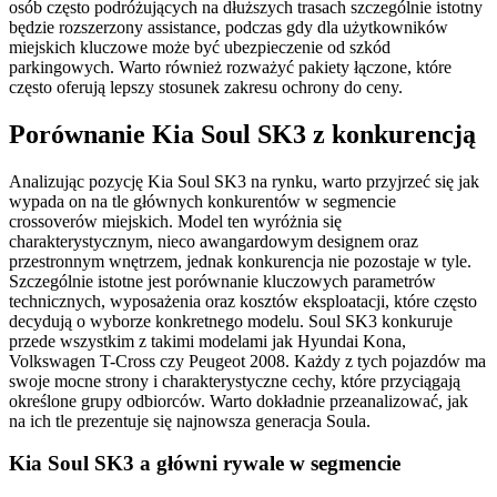
osób często podróżujących na dłuższych trasach szczególnie istotny
będzie rozszerzony assistance, podczas gdy dla użytkowników
miejskich kluczowe może być ubezpieczenie od szkód
parkingowych. Warto również rozważyć pakiety łączone, które
często oferują lepszy stosunek zakresu ochrony do ceny.
Porównanie Kia Soul SK3 z konkurencją
Analizując pozycję Kia Soul SK3 na rynku, warto przyjrzeć się jak
wypada on na tle głównych konkurentów w segmencie
crossoverów miejskich. Model ten wyróżnia się
charakterystycznym, nieco awangardowym designem oraz
przestronnym wnętrzem, jednak konkurencja nie pozostaje w tyle.
Szczególnie istotne jest porównanie kluczowych parametrów
technicznych, wyposażenia oraz kosztów eksploatacji, które często
decydują o wyborze konkretnego modelu. Soul SK3 konkuruje
przede wszystkim z takimi modelami jak Hyundai Kona,
Volkswagen T-Cross czy Peugeot 2008. Każdy z tych pojazdów ma
swoje mocne strony i charakterystyczne cechy, które przyciągają
określone grupy odbiorców. Warto dokładnie przeanalizować, jak
na ich tle prezentuje się najnowsza generacja Soula.
Kia Soul SK3 a główni rywale w segmencie