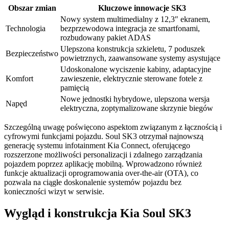
Obszar zmian
Kluczowe innowacje SK3
Nowy system multimedialny z 12,3″ ekranem,
Technologia
bezprzewodowa integracja ze smartfonami,
rozbudowany pakiet ADAS
Ulepszona konstrukcja szkieletu, 7 poduszek
Bezpieczeństwo
powietrznych, zaawansowane systemy asystujące
Udoskonalone wyciszenie kabiny, adaptacyjne
Komfort
zawieszenie, elektrycznie sterowane fotele z
pamięcią
Nowe jednostki hybrydowe, ulepszona wersja
Napęd
elektryczna, zoptymalizowane skrzynie biegów
Szczególną uwagę poświęcono aspektom związanym z łącznością i
cyfrowymi funkcjami pojazdu. Soul SK3 otrzymał najnowszą
generację systemu infotainment Kia Connect, oferującego
rozszerzone możliwości personalizacji i zdalnego zarządzania
pojazdem poprzez aplikację mobilną. Wprowadzono również
funkcje aktualizacji oprogramowania over-the-air (OTA), co
pozwala na ciągłe doskonalenie systemów pojazdu bez
konieczności wizyt w serwisie.
Wygląd i konstrukcja Kia Soul SK3