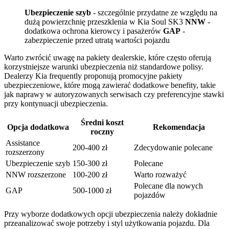
Ubezpieczenie szyb
- szczególnie przydatne ze względu na
dużą powierzchnię przeszklenia w Kia Soul SK3
NNW
-
dodatkowa ochrona kierowcy i pasażerów
GAP
-
zabezpieczenie przed utratą wartości pojazdu
Warto zwrócić uwagę na pakiety dealerskie, które często oferują
korzystniejsze warunki ubezpieczenia niż standardowe polisy.
Dealerzy Kia frequently proponują promocyjne pakiety
ubezpieczeniowe, które mogą zawierać dodatkowe benefity, takie
jak naprawy w autoryzowanych serwisach czy preferencyjne stawki
przy kontynuacji ubezpieczenia.
Średni koszt
Opcja dodatkowa
Rekomendacja
roczny
Assistance
200-400 zł
Zdecydowanie polecane
rozszerzony
Ubezpieczenie szyb
150-300 zł
Polecane
NNW rozszerzone
100-200 zł
Warto rozważyć
Polecane dla nowych
GAP
500-1000 zł
pojazdów
Przy wyborze dodatkowych opcji ubezpieczenia należy dokładnie
przeanalizować swoje potrzeby i styl użytkowania pojazdu. Dla