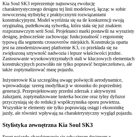
Kia Soul SK3 reprezentuje najnowszą ewolucję
charakterystycznego designu tej linii modelowej, łącząc w sobie
nowoczesną stylistykę z praktycznymi rozwiązaniami
konstrukcyjnymi. Model wyróżnia się na tle konkurencji swoją
oryginalną, pudełkowatą sylwetką, która stała się już znakiem
rozpoznawczym serii Soul. Projektanci marki postawili na wyrazisty
designę, jednocześnie zachowując funkcjonalność i ergonomię
typową dla segmentu crossoverów miejskich. Konstrukcja oparta
jest na zmodernizowanej platformie K3, co przekłada się na
zwiększoną sztywność nadwozia i lepsze właściwości jezdne.
Zastosowanie wysokowytrzymałych stali w kluczowych elementach
konstrukcyjnych pozwoliło nie tylko poprawić bezpieczeństwo, ale
także zoptymalizować masę pojazdu.
Inżynierowie Kia szczególną uwagę poświęcili aerodynamice,
wprowadzając szereg modyfikacji w stosunku do poprzedniej
generacji. Przeprojektowany przedni zderzak z aktywnymi
żaluzjami, zoptymalizowane lusterka boczne oraz tylny dyfuzor
przyczyniają się do redukcji współczynnika oporu powietrza.
Wszystkie te elementy nie tylko poprawiają osiągi i ekonomikę
jazdy, ale również wpływają na charakterystyczny wygląd pojazdu.
Stylistyka zewnętrzna Kia Soul SK3
Front pojazdu charakteryzuje się odważnym designem z