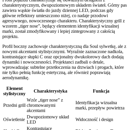
charakterystycznym, dwupoziomowym układem świateł. Górny pas
zawiera wąskie światła do jazdy dziennej LED, podczas gdy
główne reflektory umieszczono niżej, co nadaje przodowi
agresywnego, nowoczesnego charakteru. Charakterystyczny grill z
wzorem „tiger nose”, będący elementem identyfikacji wizualnej
marki, został zmodyfikowany i lepiej zintegrowany z całością
projektu.
Profil boczny zachowuje charakterystyczną dla Soul sylwetkę, ale z
nowymi akcentami stylistycznymi. Wyraźnie zaznaczone nadkola,
kontrastujące słupki C oraz opcjonalny dwukolorowy dach dodają
dynamiki i nowoczesności. Projektanci zadbali o detale,
wprowadzając subtelne przetłoczenia na drzwiach i progach, które
nie tylko pełnią funkcję estetyczną, ale również poprawiają
aerodynamikę.
Element
Charakterystyka
Funkcja
stylistyczny
Wzór „tiger nose” z
Identyfikacja wizualna
Przedni grill
chromowanymi
marki, przepływ powietrza
akcentami
Dwupoziomowy układ
Oświetlenie
Widoczność i design
LED
Kontrastujące