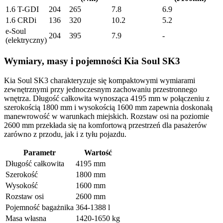
1.6 T-GDI
204
265
7.8
6.9
1.6 CRDi
136
320
10.2
5.2
e-Soul
204
395
7.9
-
(elektryczny)
Wymiary, masy i pojemności Kia Soul SK3
Kia Soul SK3 charakteryzuje się kompaktowymi wymiarami
zewnętrznymi przy jednoczesnym zachowaniu przestronnego
wnętrza. Długość całkowita wynosząca 4195 mm w połączeniu z
szerokością 1800 mm i wysokością 1600 mm zapewnia doskonałą
manewrowość w warunkach miejskich. Rozstaw osi na poziomie
2600 mm przekłada się na komfortową przestrzeń dla pasażerów
zarówno z przodu, jak i z tyłu pojazdu.
Parametr
Wartość
Długość całkowita
4195 mm
Szerokość
1800 mm
Wysokość
1600 mm
Rozstaw osi
2600 mm
Pojemność bagażnika
364-1388 l
Masa własna
1420-1650 kg