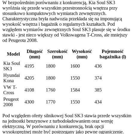
W bezpośrednim porównaniu z konkurencją, Kia Soul SK3
wyróżnia się przede wszystkim przestronnością wnętrza przy
stosunkowo kompaktowych wymiarach zewnętrznych.
Charakterystyczna bryła nadwozia przekłada się na imponującą
wysokość wnętrza i bagażnik o regularnych kształtach. Pod
względem wymiarów zewnętrznych Soul SK3 plasuje się w środku
stawki - jest nieco większy od Volkswagena T-Cross, ale mniejszy
od Peugeota 2008.
Długość
Szerokość
Wysokość
Pojemność
Model
(mm)
(mm)
(mm)
bagażnika (l)
Kia Soul
4195
1800
1600
436
SK3
Hyundai
4205
1800
1550
374
Kona
VW T-
4108
1760
1584
385
Cross
Peugeot
4300
1770
1550
434
2008
Pod względem oferty silnikowej Soul SK3 stawia przede wszystkim
na jednostki benzynowe z turbodoładowaniem oraz wersję
elektryczną. W porównaniu z konkurencją, brak opcji
wysokoprężnej może być postrzegany jako pewne ograniczenie.