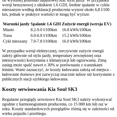
od wybranej jednostki napędowej oraz stylu jazdy. W przypadku
wersji benzynowej z silnikiem 1.6 GDI, średnie spalanie w cyklu
mieszanym według deklaracji producenta wynosi około 6,8 l/100
km, jednak w praktyce wartości te mogą być wyższe.
Warunki jazdy
Spalanie 1.6 GDI
Zużycie energii (wersja EV)
Miasto
8.2-9.0 l/100km
16.8 kWh/100km
Trasa
6.0-6.8 l/100km
15.2 kWh/100km
Cykl mieszany
7.0-7.8 l/100km
16.0 kWh/100km
W przypadku wersji elektrycznej, rzeczywiste zużycie energii
zależy głównie od stylu jazdy, temperatury zewnętrznej oraz
intensywności korzystania z klimatyzacji lub ogrzewania. Zimą
zasięg może spaść nawet o 30% w porównaniu z warunkami
letnimi. Warto zaznaczyć, że koszty ładowania zależą od miejsca -
ładowanie domowe jest zazwyczaj znacznie tańsze niż korzystanie z
publicznych stacji szybkiego ładowania.
Koszty serwisowania Kia Soul SK3
Regularne przeglądy serwisowe Kia Soul SK3 należy wykonywać
zgodnie z harmonogramem producenta, co 15 000 km lub raz w
roku. Koszty standardowych przeglądów różnią się w zależności od
wieku pojazdu i przebiegu.