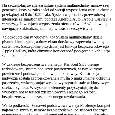
Na szczególną uwagę zasługuje system multimedialny najnowszej
generacji, który w zależności od wersji wyposażenia oferuje ekran o
przekątnej od 8 do 10,25 cala. System wspiera bezprzewodową
integrację ze smartfonami poprzez Android Auto i Apple CarPlay, a
w wyższych wersjach wyposażenia oferuje również wbudowaną
nawigację z aktualizacjami map w czasie rzeczywistym.
<blockquote class="quote"> <p>System multimedialny działa
płynnie i intuicyjnie, a duży ekran dotykowy zapewnia świetną
czytelność. Szczególnie przydatna jest funkcja bezprzewodowego
Apple CarPlay, która eliminuje konieczność podłączania kabli.</p>
</blockquote>
W zakresie bezpieczeństwa biernego, Kia Soul SK3 oferuje
rozbudowany system poduszek powietrznych, w tym kurtyny
powietrzne i poduszkę kolanową dla kierowcy. Konstrukcja
nadwozia została zaprojektowana z myślą o maksymalnej ochronie
pasażerów, wykorzystując wysokowytrzymałe stale w kluczowych
strefach zgniotu. Wszystkie te elementy przyczyniają się do
wysokich not w testach zderzeniowych i realnego wzrostu
bezpieczeństwa podczas codziennego użytkowania.
Warto podkreślić, że nawet podstawowa wersja M oferuje komplet
najważniejszych systemów bezpieczeństwa, co stanowi znaczącą
przewagę nad wieloma konkurentami w tym segmencie. Różnice