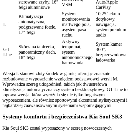
sterowane szyby, 16″
Auto/Apple
VSM
felgi aluminiowe
CarPlay
System
10,25″ ekran
Klimatyzacja
monitorowania
dotykowy,
automatyczna,
L
martwego pola,
nawigacja,
podgrzewane fotele,
asystent pasa
system premium
17″ felgi
ruchu
audio
Aktywny
System kamer
Skórzana tapicerka,
tempomat,
GT
360°,
panoramiczny dach,
system
Line
bezprzewodowa
18″ felgi
autonomicznego
ładowarka
hamowania
Wersja L stanowi złoty środek w gamie, oferując znacznie
rozbudowane wyposażenie względem podstawowej wersji M.
Wprowadza szereg udogodnień, takich jak dwustrefowa
klimatyzacja automatyczna czy system bezkluczykowy. GT Line to
topowa wersja, która wyróżnia się nie tylko bogatszym
wyposażeniem, ale również sportowymi akcentami stylistycznymi i
najbardziej zaawansowanymi systemami wspomagającymi.
Systemy komfortu i bezpieczeństwa Kia Soul SK3
Kia Soul SK3 został wyposażony w szereg nowoczesnych