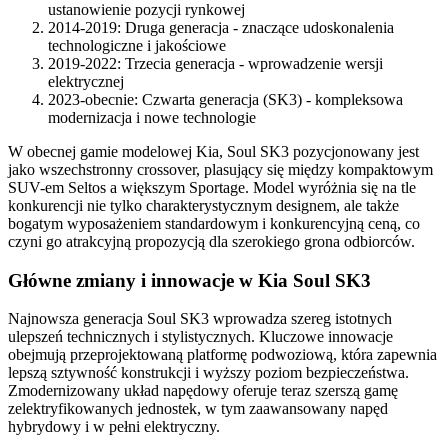
ustanowienie pozycji rynkowej
2014-2019: Druga generacja - znaczące udoskonalenia
technologiczne i jakościowe
2019-2022: Trzecia generacja - wprowadzenie wersji
elektrycznej
2023-obecnie: Czwarta generacja (SK3) - kompleksowa
modernizacja i nowe technologie
W obecnej gamie modelowej Kia, Soul SK3 pozycjonowany jest
jako wszechstronny crossover, plasujący się między kompaktowym
SUV-em Seltos a większym Sportage. Model wyróżnia się na tle
konkurencji nie tylko charakterystycznym designem, ale także
bogatym wyposażeniem standardowym i konkurencyjną ceną, co
czyni go atrakcyjną propozycją dla szerokiego grona odbiorców.
Główne zmiany i innowacje w Kia Soul SK3
Najnowsza generacja Soul SK3 wprowadza szereg istotnych
ulepszeń technicznych i stylistycznych. Kluczowe innowacje
obejmują przeprojektowaną platformę podwoziową, która zapewnia
lepszą sztywność konstrukcji i wyższy poziom bezpieczeństwa.
Zmodernizowany układ napędowy oferuje teraz szerszą gamę
zelektryfikowanych jednostek, w tym zaawansowany napęd
hybrydowy i w pełni elektryczny.