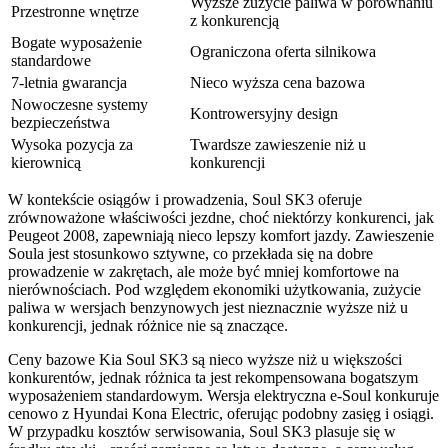
Wyższe zużycie paliwa w porównaniu
Przestronne wnętrze
z konkurencją
Bogate wyposażenie
Ograniczona oferta silnikowa
standardowe
7-letnia gwarancja
Nieco wyższa cena bazowa
Nowoczesne systemy
Kontrowersyjny design
bezpieczeństwa
Wysoka pozycja za
Twardsze zawieszenie niż u
kierownicą
konkurencji
W kontekście osiągów i prowadzenia, Soul SK3 oferuje
zrównoważone właściwości jezdne, choć niektórzy konkurenci, jak
Peugeot 2008, zapewniają nieco lepszy komfort jazdy. Zawieszenie
Soula jest stosunkowo sztywne, co przekłada się na dobre
prowadzenie w zakrętach, ale może być mniej komfortowe na
nierównościach. Pod względem ekonomiki użytkowania, zużycie
paliwa w wersjach benzynowych jest nieznacznie wyższe niż u
konkurencji, jednak różnice nie są znaczące.
Ceny bazowe Kia Soul SK3 są nieco wyższe niż u większości
konkurentów, jednak różnica ta jest rekompensowana bogatszym
wyposażeniem standardowym. Wersja elektryczna e-Soul konkuruje
cenowo z Hyundai Kona Electric, oferując podobny zasięg i osiągi.
W przypadku kosztów serwisowania, Soul SK3 plasuje się w