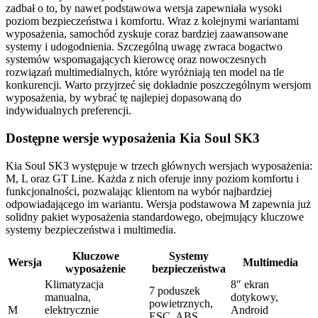
zadbał o to, by nawet podstawowa wersja zapewniała wysoki
poziom bezpieczeństwa i komfortu. Wraz z kolejnymi wariantami
wyposażenia, samochód zyskuje coraz bardziej zaawansowane
systemy i udogodnienia. Szczególną uwagę zwraca bogactwo
systemów wspomagających kierowcę oraz nowoczesnych
rozwiązań multimedialnych, które wyróżniają ten model na tle
konkurencji. Warto przyjrzeć się dokładnie poszczególnym wersjom
wyposażenia, by wybrać tę najlepiej dopasowaną do
indywidualnych preferencji.
Dostępne wersje wyposażenia Kia Soul SK3
Kia Soul SK3 występuje w trzech głównych wersjach wyposażenia:
M, L oraz GT Line. Każda z nich oferuje inny poziom komfortu i
funkcjonalności, pozwalając klientom na wybór najbardziej
odpowiadającego im wariantu. Wersja podstawowa M zapewnia już
solidny pakiet wyposażenia standardowego, obejmujący kluczowe
systemy bezpieczeństwa i multimedia.
Kluczowe
Systemy
Wersja
Multimedia
wyposażenie
bezpieczeństwa
Klimatyzacja
8″ ekran
7 poduszek
manualna,
dotykowy,
powietrznych,
M
elektrycznie
Android
ESC, ABS,