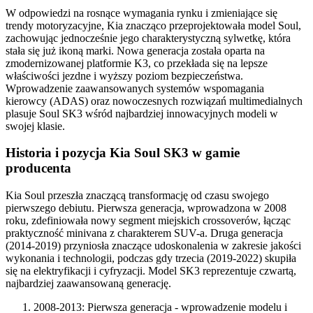
W odpowiedzi na rosnące wymagania rynku i zmieniające się
trendy motoryzacyjne, Kia znacząco przeprojektowała model Soul,
zachowując jednocześnie jego charakterystyczną sylwetkę, która
stała się już ikoną marki. Nowa generacja została oparta na
zmodernizowanej platformie K3, co przekłada się na lepsze
właściwości jezdne i wyższy poziom bezpieczeństwa.
Wprowadzenie zaawansowanych systemów wspomagania
kierowcy (ADAS) oraz nowoczesnych rozwiązań multimedialnych
plasuje Soul SK3 wśród najbardziej innowacyjnych modeli w
swojej klasie.
Historia i pozycja Kia Soul SK3 w gamie
producenta
Kia Soul przeszła znaczącą transformację od czasu swojego
pierwszego debiutu. Pierwsza generacja, wprowadzona w 2008
roku, zdefiniowała nowy segment miejskich crossoverów, łącząc
praktyczność minivana z charakterem SUV-a. Druga generacja
(2014-2019) przyniosła znaczące udoskonalenia w zakresie jakości
wykonania i technologii, podczas gdy trzecia (2019-2022) skupiła
się na elektryfikacji i cyfryzacji. Model SK3 reprezentuje czwartą,
najbardziej zaawansowaną generację.
2008-2013: Pierwsza generacja - wprowadzenie modelu i