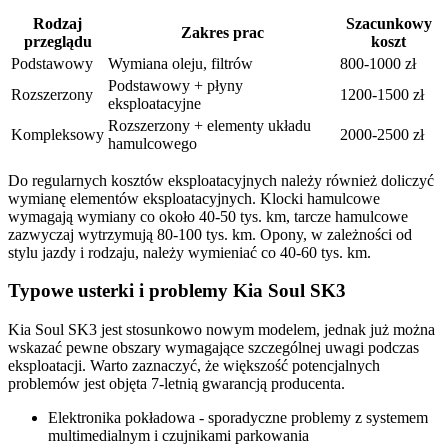
Rodzaj
Szacunkowy
Zakres prac
przeglądu
koszt
Podstawowy
Wymiana oleju, filtrów
800-1000 zł
Podstawowy + płyny
Rozszerzony
1200-1500 zł
eksploatacyjne
Rozszerzony + elementy układu
Kompleksowy
2000-2500 zł
hamulcowego
Do regularnych kosztów eksploatacyjnych należy również doliczyć
wymianę elementów eksploatacyjnych. Klocki hamulcowe
wymagają wymiany co około 40-50 tys. km, tarcze hamulcowe
zazwyczaj wytrzymują 80-100 tys. km. Opony, w zależności od
stylu jazdy i rodzaju, należy wymieniać co 40-60 tys. km.
Typowe usterki i problemy Kia Soul SK3
Kia Soul SK3 jest stosunkowo nowym modelem, jednak już można
wskazać pewne obszary wymagające szczególnej uwagi podczas
eksploatacji. Warto zaznaczyć, że większość potencjalnych
problemów jest objęta 7-letnią gwarancją producenta.
Elektronika pokładowa - sporadyczne problemy z systemem
multimedialnym i czujnikami parkowania