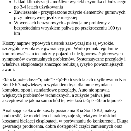
Układ klimatyzacji - możliwe wycieki czynnika chłodzącego
po 3-4 latach użytkowania
Zawieszenie - przyspieszone zużycie elementów gumowych
przy intensywnej jeździe miejskiej
W wersjach benzynowych - potencjalne problemy z
bezpośrednim wtryskiem paliwa po przekroczeniu 100 tys.
km
Koszty napraw typowych usterek zazwyczaj nie są wysokie,
szczególnie w okresie gwarancyjnym. Warto jednak regularnie
kontrolować stan techniczny pojazdu i nie ignorować pierwszych
symptomów ewentualnych problemów. Systematyczne przeglądy i
właściwa eksploatacja znacząco redukują ryzyko poważniejszych
awarii.
<blockquote class="quote"> <p>Po trzech latach użytkowania Kia
Soul SK3 największym wydatkiem była dla mnie wymiana
kompletu opon i standardowe przeglądy. Auto nie sprawia
większych problemów technicznych, a zużycie paliwa jest
akceptowalne jak na samochód tej wielkości.</p> </blockquote>
Analizując całkowite koszty posiadania Kia Soul SK3, należy
podkreślić, że model ten charakteryzuje się relatywnie niskimi
kosztami bieżącej eksploatacji w porównaniu do konkurencji. Długa
gwarancja producenta, dobra dostępność części zamiennych oraz