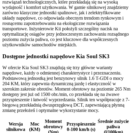
rozwiązań technologicznych, które przekładają się na wysoką
wydajność i komfort użytkowania. W gamie silnikowej znajdziemy
zarówno klasyczne jednostki spalinowe, jak i zelektryfikowane
układy napędowe, co odpowiada obecnym trendom rynkowym i
rosnącemu zapotrzebowaniu na ekologiczne rozwiązania
transportowe. Inżynierowie Kii położyli szczególny nacisk na
optymalizację osiągów przy jednoczesnym zachowaniu rozsądnego
poziomu zużycia paliwa, co jest kluczowe dla współczesnych
użytkowników samochodów miejskich.
Dostępne jednostki napędowe Kia Soul SK3
W ofercie Kia Soul SK3 znajdują się trzy główne warianty
napędowe, każdy o odmiennej charakterystyce i przeznaczeniu.
Podstawową jednostką jest benzynowy silnik 1.6 T-GDI o mocy
204 KM, który zapewnia dynamiczną jazdę i elastyczność w
szerokim zakresie obrotów. Moment obrotowy na poziomie 265 Nm
dostępny jest już od 1500 obr./min, co przekłada się na żwawe
przyspieszenie i łatwość wyprzedzania. Silnik ten współpracuje z 7-
biegową przekładnią dwusprzęgłową DCT, zapewniającą płynną
zmianę przełożeń i optymalne wykorzystanie mocy.
Moment
Średnie zużycie
Wersja
Moc
Przyspieszenie
obrotowy
paliwa
silnikowa
(KM)
0-100 km/h (s)
(Nm)
(l/100km)