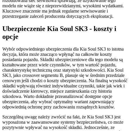
rozbudowana sieć serwisowa sprawiają, że użytkowanie tego
modelu nie wiąże się z nieprzewidzianymi, wysokimi wydatkami.
Kluczowe znaczenie ma jednak regularne serwisowanie i
przestrzeganie zaleceń producenta dotyczących eksploatacji.
Ubezpieczenie Kia Soul SK3 - koszty i
opcje
Wybór odpowiedniego ubezpieczenia dla Kia Soul SK3 to istotna
decyzja, która może znacząco wpłynąć na całkowite koszty
posiadania pojazdu. Składki ubezpieczeniowe dla tego modelu są
kształtowane przez wiele czynników, w tym wartość pojazdu,
charakterystykę techniczną oraz statystyki szkodowości. Kia Soul
SK3, jako crossover segmentu B, plasuje się w średnim przedziale
cenowym jeśli chodzi o koszty ubezpieczenia. Na finalną wysokość
składki wpływają również indywidualne czynniki, takie jak wiek i
doświadczenie kierowcy, miejsce zamieszkania czy historia
szkodowa. Warto dokładnie przeanalizować dostępne opcje
ubezpieczenia, aby wybrać optymalny wariant zapewniający
odpowiednią ochronę przy zachowaniu rozsądnych kosztów.
Szczególną uwagę należy zwrócić na fakt, że Kia Soul SK3 jest
wyposażona w zaawansowane systemy bezpieczeństwa, co może
pozytywnie wpływać na wysokość składki. Jednocześnie, ze