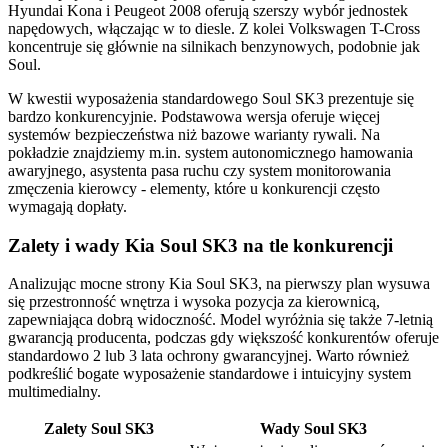
Hyundai Kona i Peugeot 2008 oferują szerszy wybór jednostek
napędowych, włączając w to diesle. Z kolei Volkswagen T-Cross
koncentruje się głównie na silnikach benzynowych, podobnie jak
Soul.
W kwestii wyposażenia standardowego Soul SK3 prezentuje się
bardzo konkurencyjnie. Podstawowa wersja oferuje więcej
systemów bezpieczeństwa niż bazowe warianty rywali. Na
pokładzie znajdziemy m.in. system autonomicznego hamowania
awaryjnego, asystenta pasa ruchu czy system monitorowania
zmęczenia kierowcy - elementy, które u konkurencji często
wymagają dopłaty.
Zalety i wady Kia Soul SK3 na tle konkurencji
Analizując mocne strony Kia Soul SK3, na pierwszy plan wysuwa
się przestronność wnętrza i wysoka pozycja za kierownicą,
zapewniająca dobrą widoczność. Model wyróżnia się także 7-letnią
gwarancją producenta, podczas gdy większość konkurentów oferuje
standardowo 2 lub 3 lata ochrony gwarancyjnej. Warto również
podkreślić bogate wyposażenie standardowe i intuicyjny system
multimedialny.
Zalety Soul SK3
Wady Soul SK3