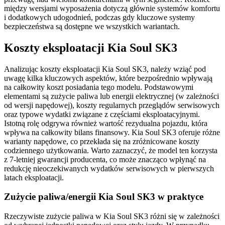
między wersjami wyposażenia dotyczą głównie systemów komfortu
i dodatkowych udogodnień, podczas gdy kluczowe systemy
bezpieczeństwa są dostępne we wszystkich wariantach.
Koszty eksploatacji Kia Soul SK3
Analizując koszty eksploatacji Kia Soul SK3, należy wziąć pod
uwagę kilka kluczowych aspektów, które bezpośrednio wpływają
na całkowity koszt posiadania tego modelu. Podstawowymi
elementami są zużycie paliwa lub energii elektrycznej (w zależności
od wersji napędowej), koszty regularnych przeglądów serwisowych
oraz typowe wydatki związane z częściami eksploatacyjnymi.
Istotną rolę odgrywa również wartość rezydualna pojazdu, która
wpływa na całkowity bilans finansowy. Kia Soul SK3 oferuje różne
warianty napędowe, co przekłada się na zróżnicowane koszty
codziennego użytkowania. Warto zaznaczyć, że model ten korzysta
z 7-letniej gwarancji producenta, co może znacząco wpłynąć na
redukcję nieoczekiwanych wydatków serwisowych w pierwszych
latach eksploatacji.
Zużycie paliwa/energii Kia Soul SK3 w praktyce
Rzeczywiste zużycie paliwa w Kia Soul SK3 różni się w zależności