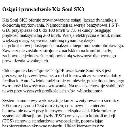
Osiągi i prowadzenie Kia Soul SK3
Kia Soul SK3 oferuje zrównoważone osiągi, łącząc dynamikę z
ekonomią użytkowania. Najmocniejsza wersja benzynowa 1.6 T-
GDI przyspiesza od 0 do 100 km/h w 7.8 sekundy, osiągając
prędkość maksymalną 200 km/h. Wersja elektryczna e-Soul, mimo
większej masy, zapewnia podobną dynamikę dzięki
natychmiastowej dostępności maksymalnego momentu obrotowego.
Zawieszenie zostało zestrojone z naciskiem na komfort jazdy,
zachowując jednocześnie odpowiednią sztywność dla pewnego
prowadzenia w zakrętach.
<blockquote class="quote"> <p>Prowadzenie Soul SK3 jest
precyzyjne i przewidywalne, a układ kierowniczy zapewnia dobry
feedback. Auto świetnie radzi sobie w mieście, gdzie docenimy jego
zwrotność i łatwość manewrowania. Na trasie zachowuje stabilność
nawet przy wyższych prędkościach.</p> </blockquote>
System hamulcowy wykorzystuje tarcze wentylowane o średnicy
305 mm z przodu i 284 mm z tyłu, co zapewnia skuteczne
hamowanie nawet przy intensywnej eksploatacji. Elektroniczny
system stabilizacji toru jazdy (ESC) oraz system kontroli trakcji
(TCS) stanowią standardowe wyposażenie, poprawiając
bezpieczeństwo aktywne pojazdu. Układ kierowniczy ze