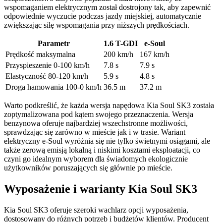
wspomaganiem elektrycznym został dostrojony tak, aby zapewnić
odpowiednie wyczucie podczas jazdy miejskiej, automatycznie
zwiększając siłę wspomagania przy niższych prędkościach.
Parametr
1.6 T-GDI
e-Soul
Prędkość maksymalna
200 km/h
167 km/h
Przyspieszenie 0-100 km/h
7.8 s
7.9 s
Elastyczność 80-120 km/h
5.9 s
4.8 s
Droga hamowania 100-0 km/h
36.5 m
37.2 m
Warto podkreślić, że każda wersja napędowa Kia Soul SK3 została
zoptymalizowana pod kątem swojego przeznaczenia. Wersja
benzynowa oferuje najbardziej wszechstronne możliwości,
sprawdzając się zarówno w mieście jak i w trasie. Wariant
elektryczny e-Soul wyróżnia się nie tylko świetnymi osiągami, ale
także zerową emisją lokalną i niskimi kosztami eksploatacji, co
czyni go idealnym wyborem dla świadomych ekologicznie
użytkowników poruszających się głównie po mieście.
Wyposażenie i warianty Kia Soul SK3
Kia Soul SK3 oferuje szeroki wachlarz opcji wyposażenia,
dostosowany do różnych potrzeb i budżetów klientów. Producent