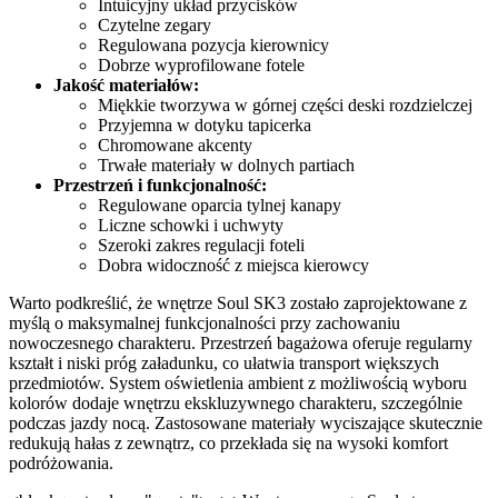
Intuicyjny układ przycisków
Czytelne zegary
Regulowana pozycja kierownicy
Dobrze wyprofilowane fotele
Jakość materiałów:
Miękkie tworzywa w górnej części deski rozdzielczej
Przyjemna w dotyku tapicerka
Chromowane akcenty
Trwałe materiały w dolnych partiach
Przestrzeń i funkcjonalność:
Regulowane oparcia tylnej kanapy
Liczne schowki i uchwyty
Szeroki zakres regulacji foteli
Dobra widoczność z miejsca kierowcy
Warto podkreślić, że wnętrze Soul SK3 zostało zaprojektowane z
myślą o maksymalnej funkcjonalności przy zachowaniu
nowoczesnego charakteru. Przestrzeń bagażowa oferuje regularny
kształt i niski próg załadunku, co ułatwia transport większych
przedmiotów. System oświetlenia ambient z możliwością wyboru
kolorów dodaje wnętrzu ekskluzywnego charakteru, szczególnie
podczas jazdy nocą. Zastosowane materiały wyciszające skutecznie
redukują hałas z zewnątrz, co przekłada się na wysoki komfort
podróżowania.