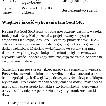
Słupki C
Efekt „floating roof”
wykończenie
Tylne
Pionowe LED z 3D
Bezpieczeństwo i design
lampy
efektem
Wnętrze i jakość wykonania Kia Soul SK3
Kabina Kia Soul SK3 łączy w sobie nowoczesny design z wysoką
funkcjonalnością. Kokpit został zaprojektowany z myślą o
ergonomii i intuicyjnej obsłudze. Centralny punkt stanowi 10,25-
calowy ekran systemu multimedialnego, elegancko zintegrowany z
deską rozdzielczą. Materiały wykończeniowe zostały starannie
dobrane - w górnej części kokpitu dominują miękkie tworzywa
wysokiej jakości, podczas gdy niżej znajdują się trwałe, odporne na
zarysowania materiały.
Szczególną uwagę zwraca jakość spasowania elementów wnętrza.
Precyzyjne łączenia, minimalne szczeliny między panelami oraz
brak niepożądanych dźwięków podczas jazdy świadczą o solidnym
wykonaniu. Projektanci zadbali o przyjemne w dotyku materiały w
miejscach najczęstszego kontaktu z użytkownikiem - kierownica
obszyta skórą, miękkie podłokietniki czy ergonomiczne klamki
drzwi.
Ergonomia kokpitu: