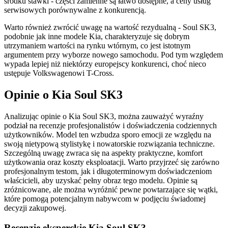
środku stawki - części zamienne są łatwo dostępne, a ceny usług
serwisowych porównywalne z konkurencją.
Warto również zwrócić uwagę na wartość rezydualną - Soul SK3,
podobnie jak inne modele Kia, charakteryzuje się dobrym
utrzymaniem wartości na rynku wtórnym, co jest istotnym
argumentem przy wyborze nowego samochodu. Pod tym względem
wypada lepiej niż niektórzy europejscy konkurenci, choć nieco
ustępuje Volkswagenowi T-Cross.
Opinie o Kia Soul SK3
Analizując opinie o Kia Soul SK3, można zauważyć wyraźny
podział na recenzje profesjonalistów i doświadczenia codziennych
użytkowników. Model ten wzbudza sporo emocji ze względu na
swoją nietypową stylistykę i nowatorskie rozwiązania techniczne.
Szczególną uwagę zwraca się na aspekty praktyczne, komfort
użytkowania oraz koszty eksploatacji. Warto przyjrzeć się zarówno
profesjonalnym testom, jak i długoterminowym doświadczeniom
właścicieli, aby uzyskać pełny obraz tego modelu. Opinie są
zróżnicowane, ale można wyróżnić pewne powtarzające się wątki,
które pomogą potencjalnym nabywcom w podjęciu świadomej
decyzji zakupowej.
Recenzje eksperckie Kia Soul SK3