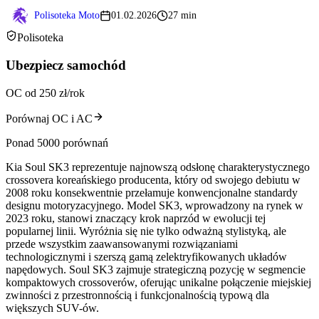
Polisoteka Moto
01.02.2026
27 min
Polisoteka
Ubezpiecz samochód
OC od 250 zł/rok
Porównaj OC i AC
Ponad 5000 porównań
Kia Soul SK3 reprezentuje najnowszą odsłonę charakterystycznego
crossovera koreańskiego producenta, który od swojego debiutu w
2008 roku konsekwentnie przełamuje konwencjonalne standardy
designu motoryzacyjnego. Model SK3, wprowadzony na rynek w
2023 roku, stanowi znaczący krok naprzód w ewolucji tej
popularnej linii. Wyróżnia się nie tylko odważną stylistyką, ale
przede wszystkim zaawansowanymi rozwiązaniami
technologicznymi i szerszą gamą zelektryfikowanych układów
napędowych. Soul SK3 zajmuje strategiczną pozycję w segmencie
kompaktowych crossoverów, oferując unikalne połączenie miejskiej
zwinności z przestronnością i funkcjonalnością typową dla
większych SUV-ów.