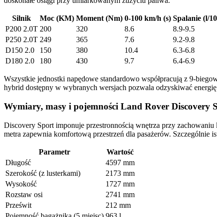
doskonałe osiągi przy umiarkowanym zużyciu paliwa.
Silnik
Moc (KM)
Moment (Nm)
0-100 km/h (s)
Spalanie (l/1
P200 2.0T
200
320
8.6
8.9-9.5
P250 2.0T
249
365
7.6
9.2-9.8
D150 2.0
150
380
10.4
6.3-6.8
D180 2.0
180
430
9.7
6.4-6.9
Wszystkie jednostki napędowe standardowo współpracują z 9-biegową 
hybrid dostępny w wybranych wersjach pozwala odzyskiwać energię 
Wymiary, masy i pojemności Land Rover Discovery 
Discovery Sport imponuje przestronnością wnętrza przy zachowan
metra zapewnia komfortową przestrzeń dla pasażerów. Szczególnie i
Parametr
Wartość
Długość
4597 mm
Szerokość (z lusterkami)
2173 mm
Wysokość
1727 mm
Rozstaw osi
2741 mm
Prześwit
212 mm
Pojemność bagażnika (5 miejsc)
963 l