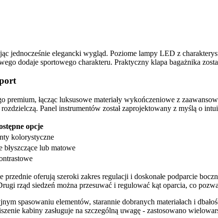
ując jednocześnie elegancki wygląd. Poziome lampy LED z charaktery
go dodaje sportowego charakteru. Praktyczny klapa bagażnika został
port
ego premium, łącząc luksusowe materiały wykończeniowe z zaawansowa
rozdzielczą. Panel instrumentów został zaprojektowany z myślą o intu
ostępne opcje
nty kolorystyczne
 błyszczące lub matowe
ontrastowe
przednie oferują szeroki zakres regulacji i doskonałe podparcie boczn
Drugi rząd siedzeń można przesuwać i regulować kąt oparcia, co pozwa
ym spasowaniu elementów, starannie dobranych materiałach i dbałości
iszenie kabiny zasługuje na szczególną uwagę - zastosowano wielowar