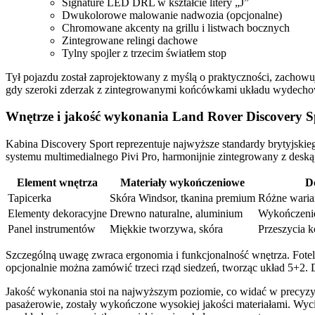
Signature LED DRL w kształcie litery „J”
Dwukolorowe malowanie nadwozia (opcjonalne)
Chromowane akcenty na grillu i listwach bocznych
Zintegrowane relingi dachowe
Tylny spojler z trzecim światłem stop
Tył pojazdu został zaprojektowany z myślą o praktyczności, zachow
gdy szeroki zderzak z zintegrowanymi końcówkami układu wydechowe
Wnętrze i jakość wykonania Land Rover Discovery S
Kabina Discovery Sport reprezentuje najwyższe standardy brytyjski
systemu multimedialnego Pivi Pro, harmonijnie zintegrowany z deską 
Element wnętrza
Materiały wykończeniowe
D
Tapicerka
Skóra Windsor, tkanina premium
Różne waria
Elementy dekoracyjne
Drewno naturalne, aluminium
Wykończenie
Panel instrumentów
Miękkie tworzywa, skóra
Przeszycia k
Szczególną uwagę zwraca ergonomia i funkcjonalność wnętrza. Fotele 
opcjonalnie można zamówić trzeci rząd siedzeń, tworząc układ 5+2. 
Jakość wykonania stoi na najwyższym poziomie, co widać w precyzyjn
pasażerowie, zostały wykończone wysokiej jakości materiałami. Wyc