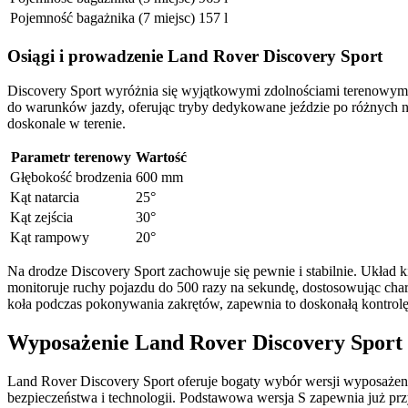
Pojemność bagażnika (7 miejsc)
157 l
Osiągi i prowadzenie Land Rover Discovery Sport
Discovery Sport wyróżnia się wyjątkowymi zdolnościami terenowymi
do warunków jazdy, oferując tryby dedykowane jeździe po różnych na
doskonale w terenie.
Parametr terenowy
Wartość
Głębokość brodzenia
600 mm
Kąt natarcia
25°
Kąt zejścia
30°
Kąt rampowy
20°
Na drodze Discovery Sport zachowuje się pewnie i stabilnie. Układ
monitoruje ruchy pojazdu do 500 razy na sekundę, dostosowując ch
koła podczas pokonywania zakrętów, zapewnia to doskonałą kontrol
Wyposażenie Land Rover Discovery Sport -
Land Rover Discovery Sport oferuje bogaty wybór wersji wyposażeni
bezpieczeństwa i technologii. Podstawowa wersja S zapewnia już pr