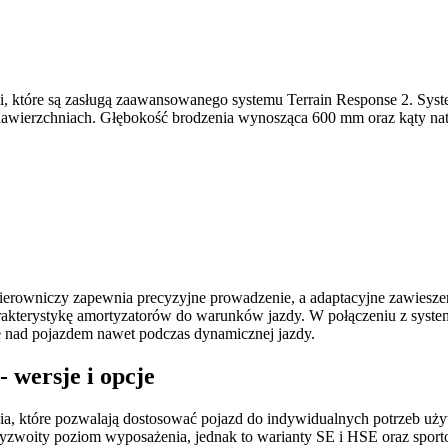
, które są zasługą zaawansowanego systemu Terrain Response 2. Sys
wierzchniach. Głębokość brodzenia wynosząca 600 mm oraz kąty natarci
 kierowniczy zapewnia precyzyjne prowadzenie, a adaptacyjne zawiesze
arakterystykę amortyzatorów do warunków jazdy. W połączeniu z sys
ę nad pojazdem nawet podczas dynamicznej jazdy.
 wersje i opcje
a, które pozwalają dostosować pojazd do indywidualnych potrzeb uży
zyzwoity poziom wyposażenia, jednak to warianty SE i HSE oraz sport