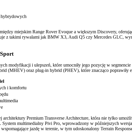
i hybrydowych
omiędzy miejskim Range Rover Evoque a większym Discovery, oferując 
e z takimi rywalami jak BMW X3, Audi Q5 czy Mercedes GLC, wyróżni
 Sport
totnych modyfikacji i ulepszeń, które umocniły jego pozycję w segme
rid (MHEV) oraz plug-in hybrid (PHEV), które znacząco poprawiły 
el
ych i komfortu
apędu
ultimedia
we
chitektury Premium Transverse Architecture, która nie tylko umożliwi
. System multimedialny Pivi Pro, wprowadzony w późniejszych wersjac
 wspomagające jazdę w terenie, w tym udoskonalony Terrain Response