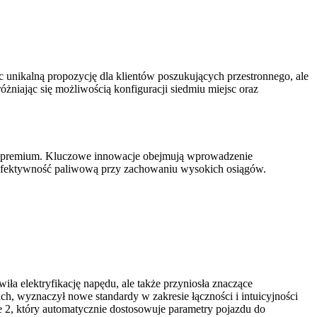
unikalną propozycję dla klientów poszukujących przestronnego, ale
ając się możliwością konfiguracji siedmiu miejsc oraz
ncie premium. Kluczowe innowacje obejmują wprowadzenie
efektywność paliwową przy zachowaniu wysokich osiągów.
ła elektryfikację napędu, ale także przyniosła znaczące
h, wyznaczył nowe standardy w zakresie łączności i intuicyjności
 2, który automatycznie dostosowuje parametry pojazdu do