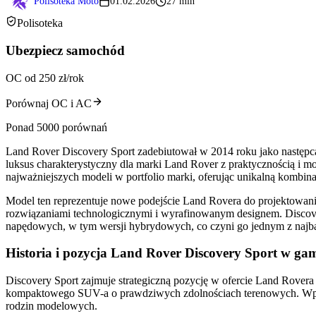
Polisoteka Moto
01.02.2026
27 min
Polisoteka
Ubezpiecz samochód
OC od 250 zł/rok
Porównaj OC i AC
Ponad 5000 porównań
Land Rover Discovery Sport zadebiutował w 2014 roku jako nastę
luksus charakterystyczny dla marki Land Rover z praktycznością i m
najważniejszych modeli w portfolio marki, oferując unikalną komb
Model ten reprezentuje nowe podejście Land Rovera do projektowania
rozwiązaniami technologicznymi i wyrafinowanym designem. Discove
napędowych, w tym wersji hybrydowych, co czyni go jednym z najbar
Historia i pozycja Land Rover Discovery Sport w ga
Discovery Sport zajmuje strategiczną pozycję w ofercie Land Rovera
kompaktowego SUV-a o prawdziwych zdolnościach terenowych. Wprowa
rodzin modelowych.