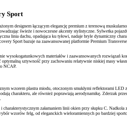
ry Sport
ażonym designem łączącym elegancję premium z terenową muskularnoś
owadzając świeże i nowoczesne akcenty stylistyczne. Sylwetka pojazd
czna linia dachu, opadająca ku tyłowi, nadaje bryle dynamiczny char
covery Sport bazuje na zaawansowanej platformie Premium Transverse 
tanie wysokogatunkowych materiałów i zaawansowanych rozwiązań kon
 optymalną sztywność przy zachowaniu relatywnie niskiej masy własn
uro NCAP.
ycznym wzorem plastra miodu, otoczonym smukłymi reflektorami LED z 
 dodają charakteru, ale również poprawiają aerodynamikę. Zderzak prz
.
i charakterystycznym załamaniem linii okien przy słupku C. Nadkola z
i wybór wzorów felg, od eleganckich wieloramiennych po bardziej spo