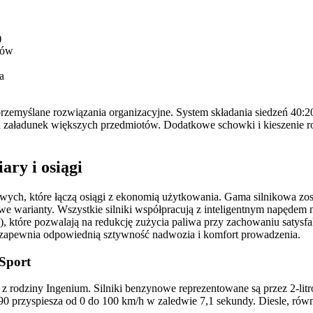
)
rów
a
rzemyślane rozwiązania organizacyjne. System składania siedzeń 40:
twia załadunek większych przedmiotów. Dodatkowe schowki i kieszenie
ary i osiągi
wych, które łączą osiągi z ekonomią użytkowania. Gama silnikowa zo
e warianty. Wszystkie silniki współpracują z inteligentnym napęde
tóre pozwalają na redukcję zużycia paliwa przy zachowaniu satysfakc
a zapewnia odpowiednią sztywność nadwozia i komfort prowadzenia.
Sport
 z rodziny Ingenium. Silniki benzynowe reprezentowane są przez 2-l
0 przyspiesza od 0 do 100 km/h w zaledwie 7,1 sekundy. Diesle, rów