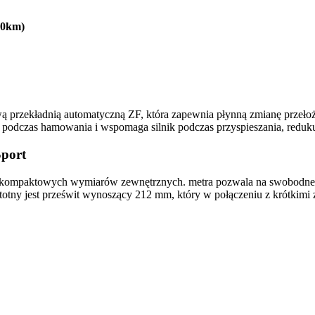
00km)
przekładnią automatyczną ZF, która zapewnia płynną zmianę przełożeń
podczas hamowania i wspomaga silnik podczas przyspieszania, reduk
Sport
iu kompaktowych wymiarów zewnętrznych. metra pozwala na swobodne
stotny jest prześwit wynoszący 212 mm, który w połączeniu z krótkimi