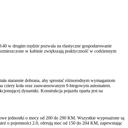
20:40 w drugim rzędzie pozwala na elastyczne gospodarowanie
 rozmieszczone w kabinie zwiększają praktyczność w codziennym
stała starannie dobrana, aby sprostać różnorodnym wymaganiom
m na cztery koła oraz zaawansowanym 9-biegowym automatem.
jonującej dynamiki. Konstrukcja pojazdu oparta jest na
itrowe jednostki o mocy od 200 do 290 KM. Wszystkie wyposażone są
nież o pojemności 2.0, oferują moc od 150 do 204 KM, zapewniając