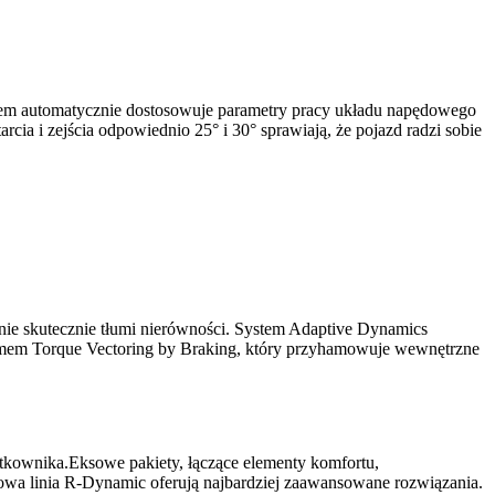
tem automatycznie dostosowuje parametry pracy układu napędowego
a i zejścia odpowiednio 25° i 30° sprawiają, że pojazd radzi sobie
nie skutecznie tłumi nierówności. System Adaptive Dynamics
temem Torque Vectoring by Braking, który przyhamowuje wewnętrzne
tkownika.Eksowe pakiety, łączące elementy komfortu,
owa linia R-Dynamic oferują najbardziej zaawansowane rozwiązania.