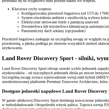
przekłada się na wyjątkowo niski poziom hałasu we wnętrzu.
Kluczowe cechy wnętrza:
Konfigurowalna przestrzeń bagażowa (od 157l do 1794l
System oświetlenia ambient z możliwością wyboru kolo
Elektrycznie sterowane fotele z pamięcią ustawień
Dwustrefowa lub trzystrefowa klimatyzacja automatyczn
Panoramiczny dach szklany (opcjonalnie)
Przestrzeń bagażowa zasługuje na szczególną uwagę ze względu na p
przestrzenią, a płaska podłoga po złożeniu wszystkich siedzeń uła
użytkowaniu.
Land Rover Discovery Sport - silniki, wymi
Land Rover Discovery Sport oferuje szeroki wybór jednostek napędo
użytkowników - od oszczędnych jednostek diesla po mocne benzynow
Szczególną uwagę zwraca wprowadzenie wersji mild hybrid (MHEV), k
zmodernizowanej platformie Premium Transverse Architecture, któr
Dostępne jednostki napędowe Land Rover Discovery 
W gamie silnikowej Discovery Sport dominują nowoczesne jednostki
w turbodoładowanie i bezpośredni wtrysk paliwa. Topowa wersja P29