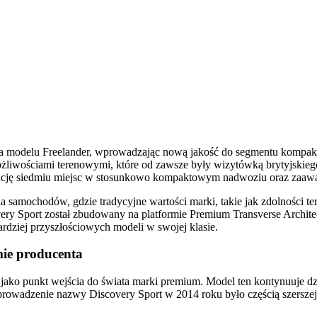
pca modelu Freelander, wprowadzając nową jakość do segmentu komp
ożliwościami terenowymi, które od zawsze były wizytówką brytyjskiego
inację siedmiu miejsc w stosunkowo kompaktowym nadwoziu oraz zaawa
 samochodów, gdzie tradycyjne wartości marki, takie jak zdolności te
ry Sport został zbudowany na platformie Premium Transverse Archite
dziej przyszłościowych modeli w swojej klasie.
mie producenta
 jako punkt wejścia do świata marki premium. Model ten kontynuuje dz
dzenie nazwy Discovery Sport w 2014 roku było częścią szerszej str