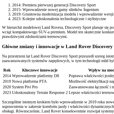
2014: Premiera pierwszej generacji Discovery Sport
2015: Wprowadzenie nowej gamy silników Ingenium
2019: Gruntowna modernizacja modelu i wprowadzenie wersj
2023: Kolejne udoskonalenia technologiczne i stylistyczne
W hierarchii modelowej Land Rovera, Discovery Sport plasuje się p
wciąż kompaktowego SUV-a premium. Model ten skutecznie konkuruj
prawdziwymi zdolnościami terenowymi.
Główne zmiany i innowacje w Land Rover Discovery
Na przestrzeni lat Land Rover Discovery Sport przeszedł szereg is
zaawansowanych systemów napędowych, w tym technologii mild hyb
Rok
Kluczowe innowacje
Wpływ na mod
2014
Wprowadzenie platformy D8
Poprawa właściwości jezdn
2019
Nowa platforma PTA
Możliwość elektryfikacji n
2020
System Pivi Pro
Zaawansowana łączność i m
2023
Udoskonalony Terrain Response 2
Lepsze właściwości tereno
Szczególnie istotnym krokiem było wprowadzenie w 2019 roku nowej ar
usprawnienia w zakresie komfortu jazdy i właściwości dynamicznych
obsługi. Równocześnie, Land Rover konsekwentnie rozwijał systemy