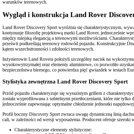
warunków terenowych.
Wygląd i konstrukcja Land Rover Discove
Land Rover Discovery Sport wyróżnia się charakterystycznym, wyw
kontynuuje filozofię projektową marki Land Rover, jednocześnie wpr
między miejską elegancją a terenowymi możliwościami. Charakterysty
prześwit podkreślają terenowy rodowód pojazdu. Konstrukcyjnie Dis
kątem wszechstronności i zdolności terenowych.
Inżynierowie Land Rovera położyli szczególny nacisk na wykorzys
wysokowytrzymałej oraz elementy aluminiowe, co pozwoliło uzyskać
bezpieczeństwa biernego, co potwierdza pięć gwiazdek w testach E
Stylistyka zewnętrzna Land Rover Discovery Sport
Przód pojazdu charakteryzuje się wyrazistym grillem z charakteryst
została wyprofilowana z subtelnymi przetłoczeniami, które nie tylko
jednocześnie zapewniając optymalne chłodzenie jednostki napędowej
Profil boczny Discovery Sport zwraca uwagę dynamiczną linią dachu 
cali, w zależności od wersji wyposażenia. Producent oferuje szerok
Charakterystyczne elementy stylistyczne: