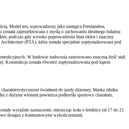
cią. Model ten, wprowadzony jako następca Freelandera,
u została zaprojektowana z myślą o zachowaniu idealnego balansu
akter, podczas gdy wysoko poprowadzona linia okien i znaczny
Architecture (PTA), która została specjalnie zoptymalizowana pod
strukcyjnych. W budowie nadwozia zastosowano znaczną ilość stali
ej. Konstrukcja została również zoptymalizowana pod kątem
charakterystycznymi światłami do jazdy dziennej. Maska silnika
edni z dużymi wlotami powietrza podkreśla sportowy charakter,
ostały wyraźnie zaznaczone, mieszcząc koła o średnicy od 17 do 21
rtowe designs z kontrastowymi wykończeniami.