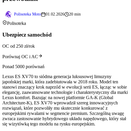
Polisoteka Moto
01.02.2026
20 min
Polisoteka
Ubezpiecz samochód
OC od 250 zł/rok
Porównaj OC i AC
Ponad 5000 porównań
Lexus ES XV70 to siódma generacja luksusowej limuzyny
japońskiej marki, która zadebiutowała w 2018 roku. Model ten
stanowi znaczący krok naprzód w ewolucji serii ES, łącząc w sobie
elegancję, zaawansowane technologie i charakterystyczny dla marki
Lexus komfort. Bazując na nowej platformie GA-K (Global
Architecture-K), ES XV70 wprowadził szereg innowacyjnych
rozwiązań, które pozwoliły mu skutecznie konkurować z
europejskimi rywalami w segmencie premium. Szczególną uwagę
zwraca zastosowanie hybrydowego układu napędowego, który stał
się wizytówką tego modelu na rynku europejskim.