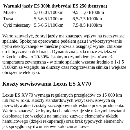
Warunki jazdy
ES 300h (hybryda)
ES 250 (benzyna)
Miasto
5,0-6,0 l/100km
9,5-11,0 l/100km
Trasa
5,5-6,5 l/100km
6,5-7,5 l/100km
Cykl mieszany
5,5-6,5 l/100km
7,5-8,5 l/100km
Warto zauważyć, że styl jazdy ma znaczący wpływ na rzeczywiste
spalanie. Spokojne operowanie pedałem gazu i wykorzystywanie
trybu elektrycznego w mieście pozwala osiągnąć wyniki zbliżone
do fabrycznych deklaracji. Dynamiczna jazda może zwiększyć
zużycie paliwa o 20-30%. Istotnym czynnikiem jest również
temperatura zewnętrzna - w zimie spalanie wzrasta średnio o 1-1,5
l/100km ze względu na dłuższy czas rozgrzewania silnika i większe
obciążenie elektryki.
Koszty serwisowania Lexus ES XV70
Lexus ES XV70 wymaga regularnych przeglądów co 15 000 km
lub raz w roku. Koszty standardowych wizyt serwisowych są
przewidywalne i zostały szczegółowo określone przez producenta.
Warto zaznaczyć, że hybryda charakteryzuje się niższymi kosztami
eksploatacji ze względu na mniejsze zużycie elementów układu
hamulcowego (dzięki rekuperacji) oraz brak typowych elementów
jak sprzęgło czy dwumasowe koło zamachowe.