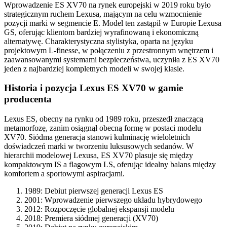
Wprowadzenie ES XV70 na rynek europejski w 2019 roku było
strategicznym ruchem Lexusa, mającym na celu wzmocnienie
pozycji marki w segmencie E. Model ten zastąpił w Europie Lexusa
GS, oferując klientom bardziej wyrafinowaną i ekonomiczną
alternatywę. Charakterystyczna stylistyka, oparta na języku
projektowym L-finesse, w połączeniu z przestronnym wnętrzem i
zaawansowanymi systemami bezpieczeństwa, uczyniła z ES XV70
jeden z najbardziej kompletnych modeli w swojej klasie.
Historia i pozycja Lexus ES XV70 w gamie
producenta
Lexus ES, obecny na rynku od 1989 roku, przeszedł znaczącą
metamorfozę, zanim osiągnął obecną formę w postaci modelu
XV70. Siódma generacja stanowi kulminację wieloletnich
doświadczeń marki w tworzeniu luksusowych sedanów. W
hierarchii modelowej Lexusa, ES XV70 plasuje się między
kompaktowym IS a flagowym LS, oferując idealny balans między
komfortem a sportowymi aspiracjami.
1989: Debiut pierwszej generacji Lexus ES
2001: Wprowadzenie pierwszego układu hybrydowego
2012: Rozpoczęcie globalnej ekspansji modelu
2018: Premiera siódmej generacji (XV70)