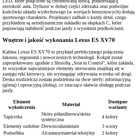
LED, które połączone są chromowaną listwą, podkreślającą
szerokość auta. Dyfuzor w dolnej części zderzaka oraz podwójne
końcówki układu wydechowego (w wersjach benzynowych) dodają
sportowego charakteru. Projektanci zadbali o każdy detal, czego
przykładem są aerodynamiczne nakładki na słupkach C, które
poprawiają stabilność podczas jazdy z wysokimi prędkościami.
Wnętrze i jakość wykonania Lexus ES XV70
Kabina Lexus ES XV70 to przykład perfekcyjnego połączenia
luksusu, ergonomii i nowoczesnych technologii. Kokpit został
zaprojektowany zgodnie z filozofią „Seat in Control”, która zakłada,
że wszystkie najważniejsze elementy sterowania znajdują się w
zasięgu ręki kierowcy, nie wymagając odrywania wzroku od drogi.
Deska rozdzielcza została podzielona na dwie strefy: informacyjną
(górną) i operacyjną (dolną), co znacząco ułatwia obsługę podczas
jazdy.
Element
Dostępne
Materiał
wykończenia
warianty
Skóra półanilinowa/skóra
Tapicerka
4 kolory
syntetyczna
Elementy ozdobne
Drewno/aluminium
3 wzory
Podsufitka
Alcantara/materiał tekstylny
2 kolory