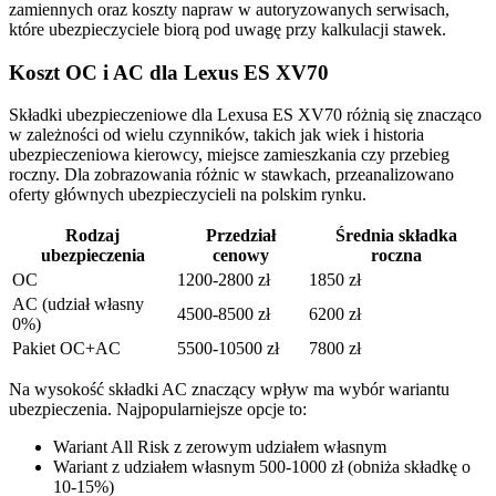
zamiennych oraz koszty napraw w autoryzowanych serwisach,
które ubezpieczyciele biorą pod uwagę przy kalkulacji stawek.
Koszt OC i AC dla Lexus ES XV70
Składki ubezpieczeniowe dla Lexusa ES XV70 różnią się znacząco
w zależności od wielu czynników, takich jak wiek i historia
ubezpieczeniowa kierowcy, miejsce zamieszkania czy przebieg
roczny. Dla zobrazowania różnic w stawkach, przeanalizowano
oferty głównych ubezpieczycieli na polskim rynku.
Rodzaj
Przedział
Średnia składka
ubezpieczenia
cenowy
roczna
OC
1200-2800 zł
1850 zł
AC (udział własny
4500-8500 zł
6200 zł
0%)
Pakiet OC+AC
5500-10500 zł
7800 zł
Na wysokość składki AC znaczący wpływ ma wybór wariantu
ubezpieczenia. Najpopularniejsze opcje to:
Wariant All Risk z zerowym udziałem własnym
Wariant z udziałem własnym 500-1000 zł (obniża składkę o
10-15%)