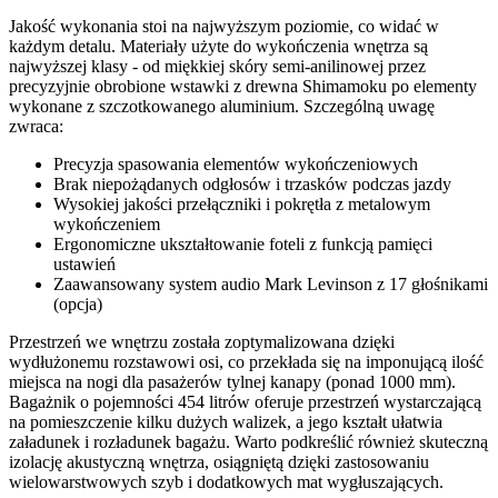
Jakość wykonania stoi na najwyższym poziomie, co widać w
każdym detalu. Materiały użyte do wykończenia wnętrza są
najwyższej klasy - od miękkiej skóry semi-anilinowej przez
precyzyjnie obrobione wstawki z drewna Shimamoku po elementy
wykonane z szczotkowanego aluminium. Szczególną uwagę
zwraca:
Precyzja spasowania elementów wykończeniowych
Brak niepożądanych odgłosów i trzasków podczas jazdy
Wysokiej jakości przełączniki i pokrętła z metalowym
wykończeniem
Ergonomiczne ukształtowanie foteli z funkcją pamięci
ustawień
Zaawansowany system audio Mark Levinson z 17 głośnikami
(opcja)
Przestrzeń we wnętrzu została zoptymalizowana dzięki
wydłużonemu rozstawowi osi, co przekłada się na imponującą ilość
miejsca na nogi dla pasażerów tylnej kanapy (ponad 1000 mm).
Bagażnik o pojemności 454 litrów oferuje przestrzeń wystarczającą
na pomieszczenie kilku dużych walizek, a jego kształt ułatwia
załadunek i rozładunek bagażu. Warto podkreślić również skuteczną
izolację akustyczną wnętrza, osiągniętą dzięki zastosowaniu
wielowarstwowych szyb i dodatkowych mat wygłuszających.