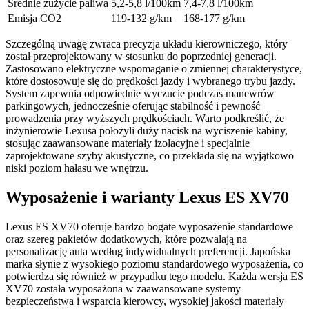
Średnie zużycie paliwa
5,2-5,8 l/100km
7,4-7,8 l/100km
Emisja CO2
119-132 g/km
168-177 g/km
Szczególną uwagę zwraca precyzja układu kierowniczego, który
został przeprojektowany w stosunku do poprzedniej generacji.
Zastosowano elektryczne wspomaganie o zmiennej charakterystyce,
które dostosowuje się do prędkości jazdy i wybranego trybu jazdy.
System zapewnia odpowiednie wyczucie podczas manewrów
parkingowych, jednocześnie oferując stabilność i pewność
prowadzenia przy wyższych prędkościach. Warto podkreślić, że
inżynierowie Lexusa położyli duży nacisk na wyciszenie kabiny,
stosując zaawansowane materiały izolacyjne i specjalnie
zaprojektowane szyby akustyczne, co przekłada się na wyjątkowo
niski poziom hałasu we wnętrzu.
Wyposażenie i warianty Lexus ES XV70
Lexus ES XV70 oferuje bardzo bogate wyposażenie standardowe
oraz szereg pakietów dodatkowych, które pozwalają na
personalizację auta według indywidualnych preferencji. Japońska
marka słynie z wysokiego poziomu standardowego wyposażenia, co
potwierdza się również w przypadku tego modelu. Każda wersja ES
XV70 została wyposażona w zaawansowane systemy
bezpieczeństwa i wsparcia kierowcy, wysokiej jakości materiały