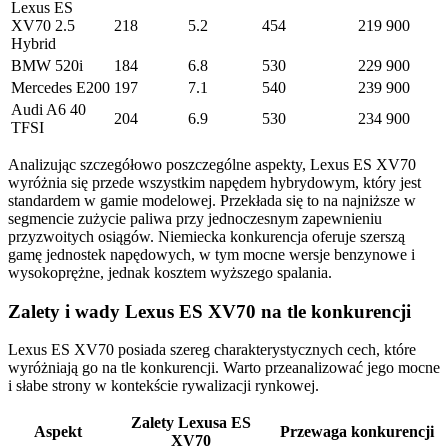
Lexus ES
XV70 2.5
218
5.2
454
219 900
Hybrid
BMW 520i
184
6.8
530
229 900
Mercedes E200
197
7.1
540
239 900
Audi A6 40
204
6.9
530
234 900
TFSI
Analizując szczegółowo poszczególne aspekty, Lexus ES XV70
wyróżnia się przede wszystkim napędem hybrydowym, który jest
standardem w gamie modelowej. Przekłada się to na najniższe w
segmencie zużycie paliwa przy jednoczesnym zapewnieniu
przyzwoitych osiągów. Niemiecka konkurencja oferuje szerszą
gamę jednostek napędowych, w tym mocne wersje benzynowe i
wysokoprężne, jednak kosztem wyższego spalania.
Zalety i wady Lexus ES XV70 na tle konkurencji
Lexus ES XV70 posiada szereg charakterystycznych cech, które
wyróżniają go na tle konkurencji. Warto przeanalizować jego mocne
i słabe strony w kontekście rywalizacji rynkowej.
Zalety Lexusa ES
Aspekt
Przewaga konkurencji
XV70