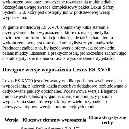
wykończeniowe oraz nowoczesne rozwiązania multimedialne.
Szczególną uwagę zwraca kompleksowy pakiet Lexus Safety
System+ 2.0, który jest dostępny już w podstawowej wersji
wyposażenia.
W gamie modelowej ES XV70 znajdziemy kilka starannie
przemyślanych linii wyposażenia, które różnią się nie tylko
poziomem komfortu i funkcjonalności, ale także charakterem
wykończenia wnętrza oraz detalami stylistycznymi nadwozia.
Producent zadbał o to, by każda wersja oferowała odpowiedni
balans między luksusem a praktycznością, jednocześnie zachowując
charakterystyczne dla marki Lexus wysokie standardy jakości.
Dostępne wersje wyposażenia Lexus ES XV70
Lexus ES XV70 jest oferowany w kilku podstawowych wersjach
wyposażenia, z których każda może być dodatkowo rozbudowana o
dedykowane pakiety opcjonalne. Podstawowa wersja Elegance,
mimo że jest najtańszą w gamie, oferuje imponujący poziom
wyposażenia standardowego, który w wielu przypadkach
przewyższa topowe wersje konkurencyjnych modeli.
Charakterystyczne
Wersja
Kluczowe elementy wyposażenia
cechy
System Safety System+ 2.0, 17″