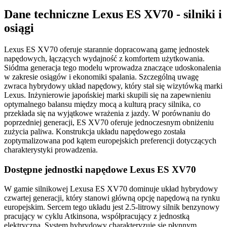
Dane techniczne Lexus ES XV70 - silniki i
osiągi
Lexus ES XV70 oferuje starannie dopracowaną gamę jednostek
napędowych, łączących wydajność z komfortem użytkowania.
Siódma generacja tego modelu wprowadza znaczące udoskonalenia
w zakresie osiągów i ekonomiki spalania. Szczególną uwagę
zwraca hybrydowy układ napędowy, który stał się wizytówką marki
Lexus. Inżynierowie japońskiej marki skupili się na zapewnieniu
optymalnego balansu między mocą a kulturą pracy silnika, co
przekłada się na wyjątkowe wrażenia z jazdy. W porównaniu do
poprzedniej generacji, ES XV70 oferuje jednoczesnym obniżeniu
zużycia paliwa. Konstrukcja układu napędowego została
zoptymalizowana pod kątem europejskich preferencji dotyczących
charakterystyki prowadzenia.
Dostępne jednostki napędowe Lexus ES XV70
W gamie silnikowej Lexusa ES XV70 dominuje układ hybrydowy
czwartej generacji, który stanowi główną opcję napędową na rynku
europejskim. Sercem tego układu jest 2.5-litrowy silnik benzynowy
pracujący w cyklu Atkinsona, współpracujący z jednostką
elektryczną. System hybrydowy charakteryzuje się płynnym