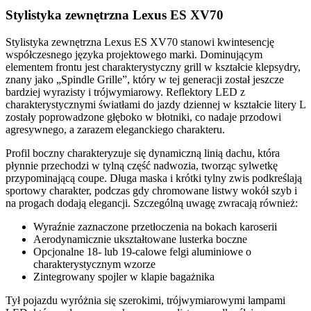
Stylistyka zewnętrzna Lexus ES XV70
Stylistyka zewnętrzna Lexus ES XV70 stanowi kwintesencję
współczesnego języka projektowego marki. Dominującym
elementem frontu jest charakterystyczny grill w kształcie klepsydry,
znany jako „Spindle Grille”, który w tej generacji został jeszcze
bardziej wyrazisty i trójwymiarowy. Reflektory LED z
charakterystycznymi światłami do jazdy dziennej w kształcie litery L
zostały poprowadzone głęboko w błotniki, co nadaje przodowi
agresywnego, a zarazem eleganckiego charakteru.
Profil boczny charakteryzuje się dynamiczną linią dachu, która
płynnie przechodzi w tylną część nadwozia, tworząc sylwetkę
przypominającą coupe. Długa maska i krótki tylny zwis podkreślają
sportowy charakter, podczas gdy chromowane listwy wokół szyb i
na progach dodają elegancji. Szczególną uwagę zwracają również:
Wyraźnie zaznaczone przetłoczenia na bokach karoserii
Aerodynamicznie ukształtowane lusterka boczne
Opcjonalne 18- lub 19-calowe felgi aluminiowe o
charakterystycznym wzorze
Zintegrowany spojler w klapie bagażnika
Tył pojazdu wyróżnia się szerokimi, trójwymiarowymi lampami