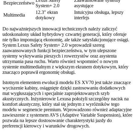
Lexus Safety
Zaawansowane systemy
Bezpieczeństwo
System+ 2.0
asystujące
12.3″ ekran
Intuicyjna obsługa, lepszy
Multimedia
dotykowy
interfejs
Do najważniejszych innowacji technicznych należy zaliczyć
udoskonalony układ hybrydowy czwartej generacji, który oferuje
nie tylko imponującą ekonomię, ale także satysfakcjonujące osiągi.
System Lexus Safety System+ 2.0 wprowadził szereg
zaawansowanych funkcji bezpieczeństwa, w tym ulepszone
systemy wykrywania pieszych i rowerzystów oraz asystenta
utrzymania pasa ruchu. Warto również wspomnieć o nowym
systemie multimedialnym z większym ekranem dotykowym, który
znacząco poprawił ergonomię obsługi.
Istotnym elementem ewolucji modelu ES XV70 jest także znaczące
wyciszenie kabiny, osiągnięte dzięki zastosowaniu dodatkowych
mat wygłuszających i specjalnie zaprojektowanych szyb
akustycznych. Inżynierowie Lexusa położyli szczególny nacisk na
komfort akustyczny, który stał się jednym z wyróżników tego
modelu w segmencie premium. Wprowadzono również adaptacyjne
zawieszenie z systemem AVS (Adaptive Variable Suspension), które
pozwala na lepsze dostosowanie charakterystyki jazdy do
preferencji kierowcy i warunków drogowych.