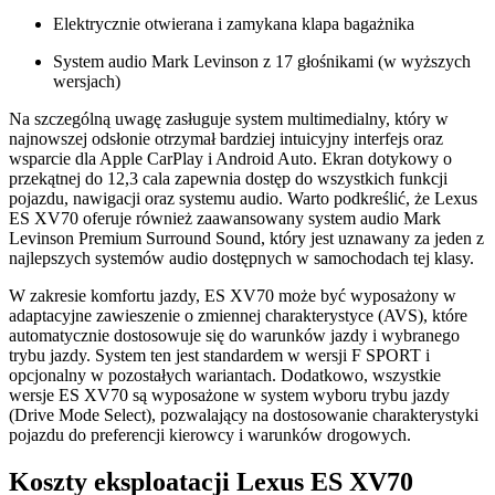
Elektrycznie otwierana i zamykana klapa bagażnika
System audio Mark Levinson z 17 głośnikami (w wyższych
wersjach)
Na szczególną uwagę zasługuje system multimedialny, który w
najnowszej odsłonie otrzymał bardziej intuicyjny interfejs oraz
wsparcie dla Apple CarPlay i Android Auto. Ekran dotykowy o
przekątnej do 12,3 cala zapewnia dostęp do wszystkich funkcji
pojazdu, nawigacji oraz systemu audio. Warto podkreślić, że Lexus
ES XV70 oferuje również zaawansowany system audio Mark
Levinson Premium Surround Sound, który jest uznawany za jeden z
najlepszych systemów audio dostępnych w samochodach tej klasy.
W zakresie komfortu jazdy, ES XV70 może być wyposażony w
adaptacyjne zawieszenie o zmiennej charakterystyce (AVS), które
automatycznie dostosowuje się do warunków jazdy i wybranego
trybu jazdy. System ten jest standardem w wersji F SPORT i
opcjonalny w pozostałych wariantach. Dodatkowo, wszystkie
wersje ES XV70 są wyposażone w system wyboru trybu jazdy
(Drive Mode Select), pozwalający na dostosowanie charakterystyki
pojazdu do preferencji kierowcy i warunków drogowych.
Koszty eksploatacji Lexus ES XV70