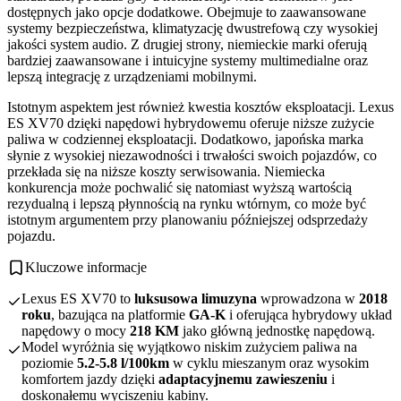
dostępnych jako opcje dodatkowe. Obejmuje to zaawansowane
systemy bezpieczeństwa, klimatyzację dwustrefową czy wysokiej
jakości system audio. Z drugiej strony, niemieckie marki oferują
bardziej zaawansowane i intuicyjne systemy multimedialne oraz
lepszą integrację z urządzeniami mobilnymi.
Istotnym aspektem jest również kwestia kosztów eksploatacji. Lexus
ES XV70 dzięki napędowi hybrydowemu oferuje niższe zużycie
paliwa w codziennej eksploatacji. Dodatkowo, japońska marka
słynie z wysokiej niezawodności i trwałości swoich pojazdów, co
przekłada się na niższe koszty serwisowania. Niemiecka
konkurencja może pochwalić się natomiast wyższą wartością
rezydualną i lepszą płynnością na rynku wtórnym, co może być
istotnym argumentem przy planowaniu późniejszej odsprzedaży
pojazdu.
Kluczowe informacje
Lexus ES XV70 to
luksusowa limuzyna
wprowadzona w
2018
roku
, bazująca na platformie
GA-K
i oferująca hybrydowy układ
napędowy o mocy
218 KM
jako główną jednostkę napędową.
Model wyróżnia się wyjątkowo niskim zużyciem paliwa na
poziomie
5.2-5.8 l/100km
w cyklu mieszanym oraz wysokim
komfortem jazdy dzięki
adaptacyjnemu zawieszeniu
i
doskonałemu wyciszeniu kabiny.