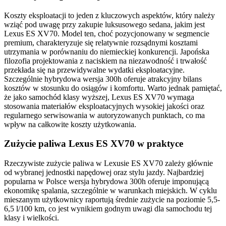
Koszty eksploatacji to jeden z kluczowych aspektów, który należy
wziąć pod uwagę przy zakupie luksusowego sedana, jakim jest
Lexus ES XV70. Model ten, choć pozycjonowany w segmencie
premium, charakteryzuje się relatywnie rozsądnymi kosztami
utrzymania w porównaniu do niemieckiej konkurencji. Japońska
filozofia projektowania z naciskiem na niezawodność i trwałość
przekłada się na przewidywalne wydatki eksploatacyjne.
Szczególnie hybrydowa wersja 300h oferuje atrakcyjny bilans
kosztów w stosunku do osiągów i komfortu. Warto jednak pamiętać,
że jako samochód klasy wyższej, Lexus ES XV70 wymaga
stosowania materiałów eksploatacyjnych wysokiej jakości oraz
regularnego serwisowania w autoryzowanych punktach, co ma
wpływ na całkowite koszty użytkowania.
Zużycie paliwa Lexus ES XV70 w praktyce
Rzeczywiste zużycie paliwa w Lexusie ES XV70 zależy głównie
od wybranej jednostki napędowej oraz stylu jazdy. Najbardziej
popularna w Polsce wersja hybrydowa 300h oferuje imponującą
ekonomikę spalania, szczególnie w warunkach miejskich. W cyklu
mieszanym użytkownicy raportują średnie zużycie na poziomie 5,5-
6,5 l/100 km, co jest wynikiem godnym uwagi dla samochodu tej
klasy i wielkości.