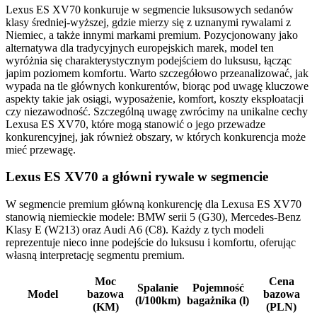
Lexus ES XV70 konkuruje w segmencie luksusowych sedanów
klasy średniej-wyższej, gdzie mierzy się z uznanymi rywalami z
Niemiec, a także innymi markami premium. Pozycjonowany jako
alternatywa dla tradycyjnych europejskich marek, model ten
wyróżnia się charakterystycznym podejściem do luksusu, łącząc
japim poziomem komfortu. Warto szczegółowo przeanalizować, jak
wypada na tle głównych konkurentów, biorąc pod uwagę kluczowe
aspekty takie jak osiągi, wyposażenie, komfort, koszty eksploatacji
czy niezawodność. Szczególną uwagę zwrócimy na unikalne cechy
Lexusa ES XV70, które mogą stanowić o jego przewadze
konkurencyjnej, jak również obszary, w których konkurencja może
mieć przewagę.
Lexus ES XV70 a główni rywale w segmencie
W segmencie premium główną konkurencję dla Lexusa ES XV70
stanowią niemieckie modele: BMW serii 5 (G30), Mercedes-Benz
Klasy E (W213) oraz Audi A6 (C8). Każdy z tych modeli
reprezentuje nieco inne podejście do luksusu i komfortu, oferując
własną interpretację segmentu premium.
Moc
Cena
Spalanie
Pojemność
Model
bazowa
bazowa
(l/100km)
bagażnika (l)
(KM)
(PLN)