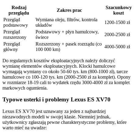
Rodzaj
Szacunkowy
Zakres prac
przeglądu
koszt
Przegląd
Wymiana oleju, filtrów, kontrola
1200-1500 zł
podstawowy
układów
Przegląd
Podstawowy + płyn hamulcowy,
2000-2500 zł
rozszerzony
świece
Przegląd
Rozszerzony + pasek rozrządu (co
4000-5000 zł
główny
100 000 km)
Do regularnych kosztów eksploatacyjnych należy doliczyć
wymianę elementów eksploatacyjnych. Klocki hamulcowe
wymagają wymiany co około 50-60 tys. km (800-1000 zł), tarcze
hamulcowe co 100-120 tys. km (2000-2500 zł za komplet). Opony
w rozmiarze 18-19 cali to wydatek rzędu 3000-4000 zł za komplet
markowych ogumienia.
Typowe usterki i problemy Lexus ES XV70
Lexus ES XV70 jest uznawany za jeden z najbardziej
niezawodnych modeli w swojej klasie. Niemniej jednak,
użytkownicy zgłaszają pewne charakterystyczne problemy, które
warto mieć na uwadze: