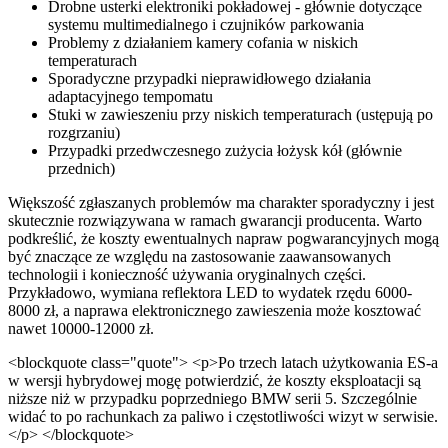
Drobne usterki elektroniki pokładowej - głównie dotyczące
systemu multimedialnego i czujników parkowania
Problemy z działaniem kamery cofania w niskich
temperaturach
Sporadyczne przypadki nieprawidłowego działania
adaptacyjnego tempomatu
Stuki w zawieszeniu przy niskich temperaturach (ustępują po
rozgrzaniu)
Przypadki przedwczesnego zużycia łożysk kół (głównie
przednich)
Większość zgłaszanych problemów ma charakter sporadyczny i jest
skutecznie rozwiązywana w ramach gwarancji producenta. Warto
podkreślić, że koszty ewentualnych napraw pogwarancyjnych mogą
być znaczące ze względu na zastosowanie zaawansowanych
technologii i konieczność używania oryginalnych części.
Przykładowo, wymiana reflektora LED to wydatek rzędu 6000-
8000 zł, a naprawa elektronicznego zawieszenia może kosztować
nawet 10000-12000 zł.
<blockquote class="quote"> <p>Po trzech latach użytkowania ES-a
w wersji hybrydowej mogę potwierdzić, że koszty eksploatacji są
niższe niż w przypadku poprzedniego BMW serii 5. Szczególnie
widać to po rachunkach za paliwo i częstotliwości wizyt w serwisie.
</p> </blockquote>