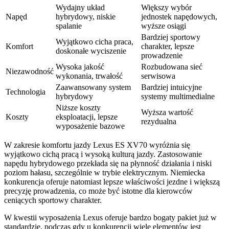
Wydajny układ
Większy wybór
Napęd
hybrydowy, niskie
jednostek napędowych,
spalanie
wyższe osiągi
Bardziej sportowy
Wyjątkowo cicha praca,
Komfort
charakter, lepsze
doskonałe wyciszenie
prowadzenie
Wysoka jakość
Rozbudowana sieć
Niezawodność
wykonania, trwałość
serwisowa
Zaawansowany system
Bardziej intuicyjne
Technologia
hybrydowy
systemy multimedialne
Niższe koszty
Wyższa wartość
Koszty
eksploatacji, lepsze
rezydualna
wyposażenie bazowe
W zakresie komfortu jazdy Lexus ES XV70 wyróżnia się
wyjątkowo cichą pracą i wysoką kulturą jazdy. Zastosowanie
napędu hybrydowego przekłada się na płynność działania i niski
poziom hałasu, szczególnie w trybie elektrycznym. Niemiecka
konkurencja oferuje natomiast lepsze właściwości jezdne i większą
precyzję prowadzenia, co może być istotne dla kierowców
ceniących sportowy charakter.
W kwestii wyposażenia Lexus oferuje bardzo bogaty pakiet już w
standardzie, podczas gdy u konkurencji wiele elementów jest