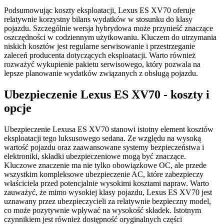
Podsumowując koszty eksploatacji, Lexus ES XV70 oferuje
relatywnie korzystny bilans wydatków w stosunku do klasy
pojazdu. Szczególnie wersja hybrydowa może przynieść znaczące
oszczędności w codziennym użytkowaniu. Kluczem do utrzymania
niskich kosztów jest regularne serwisowanie i przestrzeganie
zaleceń producenta dotyczących eksploatacji. Warto również
rozważyć wykupienie pakietu serwisowego, który pozwala na
lepsze planowanie wydatków związanych z obsługą pojazdu.
Ubezpieczenie Lexus ES XV70 - koszty i
opcje
Ubezpieczenie Lexusa ES XV70 stanowi istotny element kosztów
eksploatacji tego luksusowego sedana. Ze względu na wysoką
wartość pojazdu oraz zaawansowane systemy bezpieczeństwa i
elektroniki, składki ubezpieczeniowe mogą być znaczące.
Kluczowe znaczenie ma nie tylko obowiązkowe OC, ale przede
wszystkim kompleksowe ubezpieczenie AC, które zabezpieczy
właściciela przed potencjalnie wysokimi kosztami napraw. Warto
zauważyć, że mimo wysokiej klasy pojazdu, Lexus ES XV70 jest
uznawany przez ubezpieczycieli za relatywnie bezpieczny model,
co może pozytywnie wpływać na wysokość składek. Istotnym
czynnikiem jest również dostępność oryginalnych części