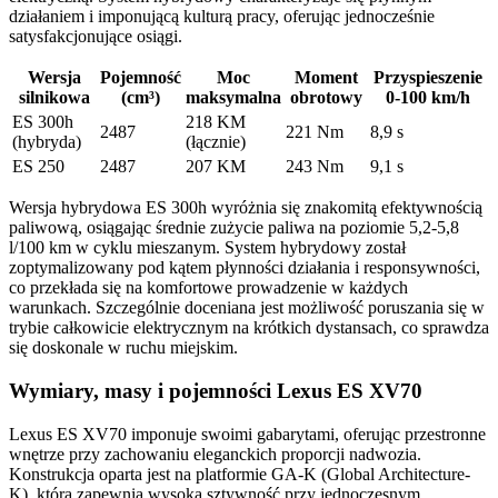
działaniem i imponującą kulturą pracy, oferując jednocześnie
satysfakcjonujące osiągi.
Wersja
Pojemność
Moc
Moment
Przyspieszenie
silnikowa
(cm³)
maksymalna
obrotowy
0-100 km/h
ES 300h
218 KM
2487
221 Nm
8,9 s
(hybryda)
(łącznie)
ES 250
2487
207 KM
243 Nm
9,1 s
Wersja hybrydowa ES 300h wyróżnia się znakomitą efektywnością
paliwową, osiągając średnie zużycie paliwa na poziomie 5,2-5,8
l/100 km w cyklu mieszanym. System hybrydowy został
zoptymalizowany pod kątem płynności działania i responsywności,
co przekłada się na komfortowe prowadzenie w każdych
warunkach. Szczególnie doceniana jest możliwość poruszania się w
trybie całkowicie elektrycznym na krótkich dystansach, co sprawdza
się doskonale w ruchu miejskim.
Wymiary, masy i pojemności Lexus ES XV70
Lexus ES XV70 imponuje swoimi gabarytami, oferując przestronne
wnętrze przy zachowaniu eleganckich proporcji nadwozia.
Konstrukcja oparta jest na platformie GA-K (Global Architecture-
K), która zapewnia wysoką sztywność przy jednoczesnym