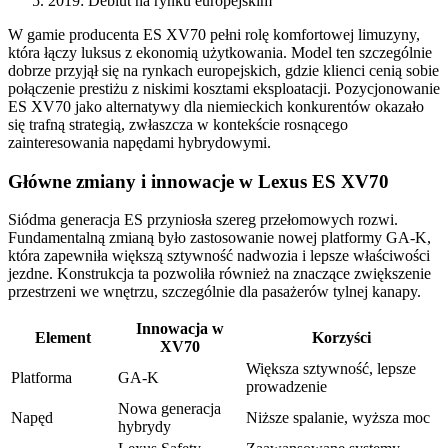
2019: Debiut na rynku europejskim
W gamie producenta ES XV70 pełni rolę komfortowej limuzyny,
która łączy luksus z ekonomią użytkowania. Model ten szczególnie
dobrze przyjął się na rynkach europejskich, gdzie klienci cenią sobie
połączenie prestiżu z niskimi kosztami eksploatacji. Pozycjonowanie
ES XV70 jako alternatywy dla niemieckich konkurentów okazało
się trafną strategią, zwłaszcza w kontekście rosnącego
zainteresowania napędami hybrydowymi.
Główne zmiany i innowacje w Lexus ES XV70
Siódma generacja ES przyniosła szereg przełomowych rozwi.
Fundamentalną zmianą było zastosowanie nowej platformy GA-K,
która zapewniła większą sztywność nadwozia i lepsze właściwości
jezdne. Konstrukcja ta pozwoliła również na znaczące zwiększenie
przestrzeni we wnętrzu, szczególnie dla pasażerów tylnej kanapy.
Innowacja w
Element
Korzyści
XV70
Większa sztywność, lepsze
Platforma
GA-K
prowadzenie
Nowa generacja
Napęd
Niższe spalanie, wyższa moc
hybrydy