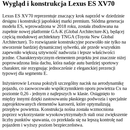
Wygląd i konstrukcja Lexus ES XV70
Lexus ES XV70 reprezentuje znaczący krok naprzód w dziedzinie
designu i konstrukcji japońskiej marki premium. Siódma generacja
modelu ES, wprowadzona w 2018 roku, została zbudowana na
zupełnie nowej platformie GA-K (Global Architecture-K), będącej
częścią modułowej architektury TNGA (Toyota New Global
Architecture). To rozwiązanie konstrukcyjne pozwoliło nie tylko na
stworzenie bardziej dynamicznej sylwetki, ale przede wszystkim
zapewniło większą sztywność nadwozia i lepsze właściwości
jezdne. Charakterystycznym elementem projektu jest znacznie niżej
poprowadzona linia dachu, która nadaje autu bardziej sportowy
charakter, nie rezygnując jednocześnie z eleganckiej prezencji
typowej dla segmentu E.
Inżynierowie Lexusa położyli szczególny nacisk na aerodynamikę
pojazdu, co zaowocowało współczynnikiem oporu powietrza Cx na
poziomie 0,26 - jednym z najlepszych w klasie. Osiągnięto to
między innymi dzięki zastosowaniu płaskiego podwozia i specjalnie
zaprojektowanych elementów karoserii, które optymalizują
przepływ powietrza. Konstrukcja nośna została wzmocniona
poprzez wykorzystanie wysokowytrzymałych stali oraz zwiększenie
liczby punktów spawania, co przekłada się na lepszą kontrolę nad
pojazdem i wyższy poziom bezpieczeństwa.