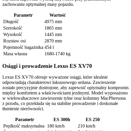
zachowaniu optymalnej masy pojazdu.
Parametr
Wartość
Długość
4975 mm
Szerokość
1865 mm
Wysokość
1445 mm
Rozstaw osi
2870 mm
Pojemność bagażnika
454 l
Masa własna
1680-1740 kg
Osiągi i prowadzenie Lexus ES XV70
Lexus ES XV70 oferuje wyważone osiągi, które idealnie
odpowiadają charakterowi luksusowego sedana. Zawieszenie
zostało precyzyjnie dostrojone, aby zapewnić optymalny kompromis
między komfortem a właściwościami jezdnymi. Model wyposażono
w wielowahaczowe zawieszenie tylne oraz kolumny MacPhersona
z przodu, co przekłada się na stabilne prowadzenie i doskonałe
tłumienie nierówności.
Parametr
ES 300h
ES 250
Prędkość maksymalna
180 km/h
210 km/h