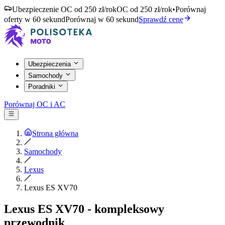
Ubezpieczenie OC od 250 zł/rok
OC od 250 zł/rok
•
Porównaj
oferty w 60 sekund
Porównaj w 60 sekund
Sprawdź cenę
Ubezpieczenia
Samochody
Poradniki
Porównaj OC i AC
Strona główna
Samochody
Lexus
Lexus ES XV70
Lexus ES XV70 - kompleksowy
przewodnik