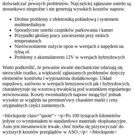
doświadczać pewnych problemów. Najczęściej zgłaszane usterki są
stosunkowo niegroźne i nie generują wysokich kosztów napraw.
Drobne problemy z elektroniką pokładową i systemem
multimedialnym
Sporadyczne usterki czujników parkowania i kamer
Przypadki głośnej pracy zawieszenia przy niskich
temperaturach
Nierównomierne zużycie opon w wersjach z napędem na
tylną oś
Problemy z akumulatorem 12V w wersjach hybrydowych
Warto podkreślić, że poważne awarie mechaniczne zdarzają się
niezwykle rzadko, a większość zgłaszanych problemów dotyczy
elementów komfortu i wyposażenia dodatkowego. Układ
napędowy, zarówno w wersjach benzynowych jak i hybrydowych,
charakteryzuje się wzorową trwałością pod warunkiem regularnego
serwisowania. Koszty ewentualnych napraw mogą być jednak
wysokie ze względu na premium'owy charakter marki i ceny
oryginalnych części zamiennych.
<blockquote class="quote"> <p>Po 100 tysiącach kilometrów
jedyne co wymieniałem to standardowe materiały eksploatacyjne.
Auto jest niesamowicie trwałe, choć trzeba się przyzwyczaić do
wyższych kosztów przeglądów w ASO.</p> </blockquote>