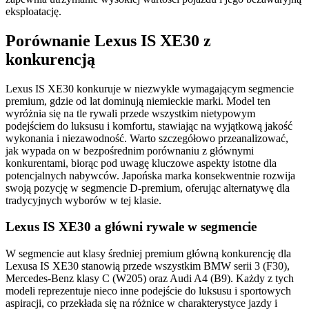
eksploatację.
Porównanie Lexus IS XE30 z
konkurencją
Lexus IS XE30 konkuruje w niezwykle wymagającym segmencie
premium, gdzie od lat dominują niemieckie marki. Model ten
wyróżnia się na tle rywali przede wszystkim nietypowym
podejściem do luksusu i komfortu, stawiając na wyjątkową jakość
wykonania i niezawodność. Warto szczegółowo przeanalizować,
jak wypada on w bezpośrednim porównaniu z głównymi
konkurentami, biorąc pod uwagę kluczowe aspekty istotne dla
potencjalnych nabywców. Japońska marka konsekwentnie rozwija
swoją pozycję w segmencie D-premium, oferując alternatywę dla
tradycyjnych wyborów w tej klasie.
Lexus IS XE30 a główni rywale w segmencie
W segmencie aut klasy średniej premium główną konkurencję dla
Lexusa IS XE30 stanowią przede wszystkim BMW serii 3 (F30),
Mercedes-Benz klasy C (W205) oraz Audi A4 (B9). Każdy z tych
modeli reprezentuje nieco inne podejście do luksusu i sportowych
aspiracji, co przekłada się na różnice w charakterystyce jazdy i