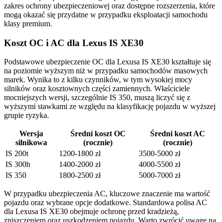
zakres ochrony ubezpieczeniowej oraz dostępne rozszerzenia, które
mogą okazać się przydatne w przypadku eksploatacji samochodu
klasy premium.
Koszt OC i AC dla Lexus IS XE30
Podstawowe ubezpieczenie OC dla Lexusa IS XE30 kształtuje się
na poziomie wyższym niż w przypadku samochodów masowych
marek. Wynika to z kilku czynników, w tym wysokiej mocy
silników oraz kosztownych części zamiennych. Właściciele
mocniejszych wersji, szczególnie IS 350, muszą liczyć się z
wyższymi stawkami ze względu na klasyfikację pojazdu w wyższej
grupie ryzyka.
Wersja
Średni koszt OC
Średni koszt AC
silnikowa
(rocznie)
(rocznie)
IS 200t
1200-1800 zł
3500-5000 zł
IS 300h
1400-2000 zł
4000-5500 zł
IS 350
1800-2500 zł
5000-7000 zł
W przypadku ubezpieczenia AC, kluczowe znaczenie ma wartość
pojazdu oraz wybrane opcje dodatkowe. Standardowa polisa AC
dla Lexusa IS XE30 obejmuje ochronę przed kradzieżą,
zniszczeniem oraz uszkodzeniem pojazdu. Warto zwrócić uwagę na