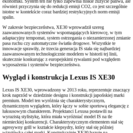
ekonomiki. System ten nie tylko zapewnia niskie zużycie paliwa, ale
również przyczynia się do redukcji emisji CO2, co jest szczególnie
istotne w kontekście coraz bardziej restrykcyjnych norm emisji
spalin.
W zakresie bezpieczeństwa, XE30 wprowadził szereg
zaawansowanych systemów wspomagających kierowcę, w tym
adaptacyjny tempomat, system ostrzegania o niezamierzonej zmianie
pasa ruchu czy automatyczne światła drogowe. Wszystkie te
innowacje sprawiły, że trzecia generacja IS stała się najbardziej
zaawansowanym technologicznie modelem w historii tej linii,
skutecznie konkurując z europejskimi rywalami pod względem
wyposażenia i systemów bezpieczeństwa.
Wygląd i konstrukcja Lexus IS XE30
Lexus IS XE30, wprowadzony w 2013 roku, reprezentuje znaczący
krok naprzód w dziedzinie designu i konstrukcji japońskiej marki
premium. Model ten wyróżnia się charakterystycznym,
dynamicznym wyglądem, który łączy w sobie sportową elegancję z
luksusowym charakterem. Projektanci Lexusa postawili na
wyrazistą stylistykę, która miała wyróżniać model IS na tle
niemieckiej konkurencji. Charakterystycznym elementem stał się
agresywny grill w kształcie klepsydry, który stał się później
wizytówką całej marki. Konstrukcyjnie XE30 bazuje na