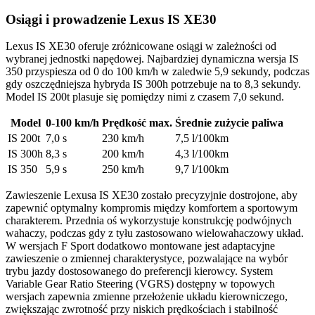
Osiągi i prowadzenie Lexus IS XE30
Lexus IS XE30 oferuje zróżnicowane osiągi w zależności od
wybranej jednostki napędowej. Najbardziej dynamiczna wersja IS
350 przyspiesza od 0 do 100 km/h w zaledwie 5,9 sekundy, podczas
gdy oszczędniejsza hybryda IS 300h potrzebuje na to 8,3 sekundy.
Model IS 200t plasuje się pomiędzy nimi z czasem 7,0 sekund.
Model
0-100 km/h
Prędkość max.
Średnie zużycie paliwa
IS 200t
7,0 s
230 km/h
7,5 l/100km
IS 300h
8,3 s
200 km/h
4,3 l/100km
IS 350
5,9 s
250 km/h
9,7 l/100km
Zawieszenie Lexusa IS XE30 zostało precyzyjnie dostrojone, aby
zapewnić optymalny kompromis między komfortem a sportowym
charakterem. Przednia oś wykorzystuje konstrukcję podwójnych
wahaczy, podczas gdy z tyłu zastosowano wielowahaczowy układ.
W wersjach F Sport dodatkowo montowane jest adaptacyjne
zawieszenie o zmiennej charakterystyce, pozwalające na wybór
trybu jazdy dostosowanego do preferencji kierowcy. System
Variable Gear Ratio Steering (VGRS) dostępny w topowych
wersjach zapewnia zmienne przełożenie układu kierowniczego,
zwiększając zwrotność przy niskich prędkościach i stabilność