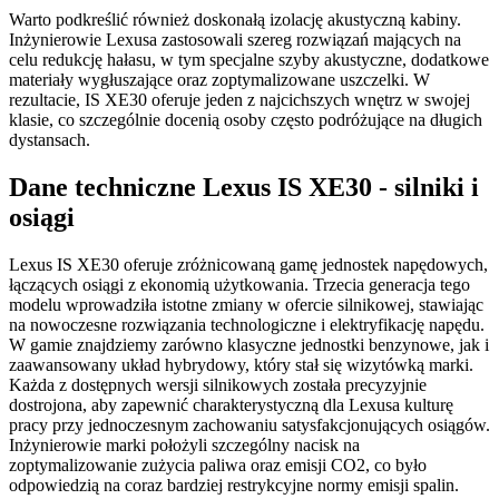
Warto podkreślić również doskonałą izolację akustyczną kabiny.
Inżynierowie Lexusa zastosowali szereg rozwiązań mających na
celu redukcję hałasu, w tym specjalne szyby akustyczne, dodatkowe
materiały wygłuszające oraz zoptymalizowane uszczelki. W
rezultacie, IS XE30 oferuje jeden z najcichszych wnętrz w swojej
klasie, co szczególnie docenią osoby często podróżujące na długich
dystansach.
Dane techniczne Lexus IS XE30 - silniki i
osiągi
Lexus IS XE30 oferuje zróżnicowaną gamę jednostek napędowych,
łączących osiągi z ekonomią użytkowania. Trzecia generacja tego
modelu wprowadziła istotne zmiany w ofercie silnikowej, stawiając
na nowoczesne rozwiązania technologiczne i elektryfikację napędu.
W gamie znajdziemy zarówno klasyczne jednostki benzynowe, jak i
zaawansowany układ hybrydowy, który stał się wizytówką marki.
Każda z dostępnych wersji silnikowych została precyzyjnie
dostrojona, aby zapewnić charakterystyczną dla Lexusa kulturę
pracy przy jednoczesnym zachowaniu satysfakcjonujących osiągów.
Inżynierowie marki położyli szczególny nacisk na
zoptymalizowanie zużycia paliwa oraz emisji CO2, co było
odpowiedzią na coraz bardziej restrykcyjne normy emisji spalin.