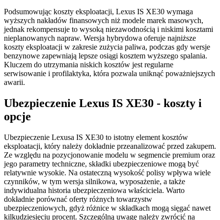
Podsumowując koszty eksploatacji, Lexus IS XE30 wymaga
wyższych nakładów finansowych niż modele marek masowych,
jednak rekompensuje to wysoką niezawodnością i niskimi kosztami
nieplanowanych napraw. Wersja hybrydowa oferuje najniższe
koszty eksploatacji w zakresie zużycia paliwa, podczas gdy wersje
benzynowe zapewniają lepsze osiągi kosztem wyższego spalania.
Kluczem do utrzymania niskich kosztów jest regularne
serwisowanie i profilaktyka, która pozwala uniknąć poważniejszych
awarii.
Ubezpieczenie Lexus IS XE30 - koszty i
opcje
Ubezpieczenie Lexusa IS XE30 to istotny element kosztów
eksploatacji, który należy dokładnie przeanalizować przed zakupem.
Ze względu na pozycjonowanie modelu w segmencie premium oraz
jego parametry techniczne, składki ubezpieczeniowe mogą być
relatywnie wysokie. Na ostateczną wysokość polisy wpływa wiele
czynników, w tym wersja silnikowa, wyposażenie, a także
indywidualna historia ubezpieczeniowa właściciela. Warto
dokładnie porównać oferty różnych towarzystw
ubezpieczeniowych, gdyż różnice w składkach mogą sięgać nawet
kilkudziesięciu procent. Szczególną uwagę należy zwrócić na