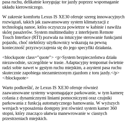
pasa ruchu, delikatnie korygując tor jazdy poprzez wspomaganie
układu kierowniczego.
W zakresie komfortu Lexus IS XE30 oferuje szereg innowacyjnych
rozwiązań, takich jak zaawansowany system klimatyzacji z
technologią nanoe, która oczyszcza powietrze w kabinie i nawilża
skórę pasażerów. System multimedialny z interfejsem Remote
Touch Interface (RTI) pozwala na intuicyjne sterowanie funkcjami
pojazdu, choć niektórzy użytkownicy wskazują na pewną
konieczność przyzwyczajenia się do jego specyfiki działania.
<blockquote class="quote"> <p>System bezpieczeństwa działa
niezawodnie, szczególnie w trasie. Adaptacyjny tempomat świetnie
radzi sobie nawet w gęstym ruchu miejskim, a asystent pasa ruchu
skutecznie zapobiega niezamierzonym zjazdom z toru jazdy.</p>
</blockquote>
Warto podkreślić, że Lexus IS XE30 oferuje również
zaawansowane systemy wspomagające parkowanie, w tym kamerę
cofania z dynamicznymi liniami pomocniczymi oraz czujniki
parkowania z funkcją automatycznego hamowania. W wyższych
wersjach wyposażenia dostępny jest również system kamer 360
stopni, który znacząco ułatwia manewrowanie w ciasnych
przestrzeniach miejskich.