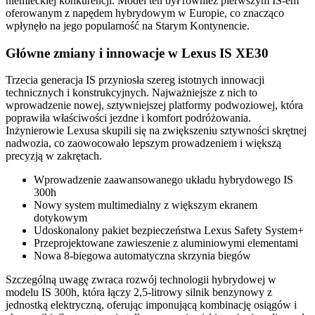
niemieckiej konkurencji. Model ten był również pierwszym IS-em
oferowanym z napędem hybrydowym w Europie, co znacząco
wpłynęło na jego popularność na Starym Kontynencie.
Główne zmiany i innowacje w Lexus IS XE30
Trzecia generacja IS przyniosła szereg istotnych innowacji
technicznych i konstrukcyjnych. Najważniejsze z nich to
wprowadzenie nowej, sztywniejszej platformy podwoziowej, która
poprawiła właściwości jezdne i komfort podróżowania.
Inżynierowie Lexusa skupili się na zwiększeniu sztywności skrętnej
nadwozia, co zaowocowało lepszym prowadzeniem i większą
precyzją w zakrętach.
Wprowadzenie zaawansowanego układu hybrydowego IS
300h
Nowy system multimedialny z większym ekranem
dotykowym
Udoskonalony pakiet bezpieczeństwa Lexus Safety System+
Przeprojektowane zawieszenie z aluminiowymi elementami
Nowa 8-biegowa automatyczna skrzynia biegów
Szczególną uwagę zwraca rozwój technologii hybrydowej w
modelu IS 300h, która łączy 2,5-litrowy silnik benzynowy z
jednostką elektryczną, oferując imponującą kombinację osiągów i