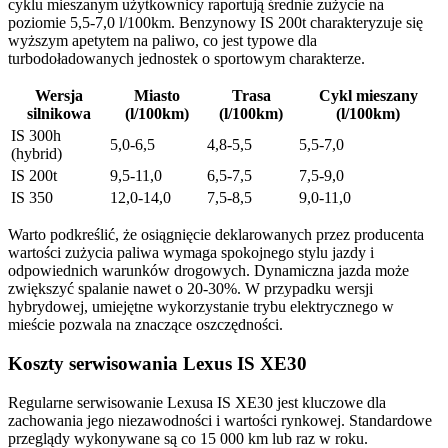
cyklu mieszanym użytkownicy raportują średnie zużycie na
poziomie 5,5-7,0 l/100km. Benzynowy IS 200t charakteryzuje się
wyższym apetytem na paliwo, co jest typowe dla
turbodoładowanych jednostek o sportowym charakterze.
Wersja
Miasto
Trasa
Cykl mieszany
silnikowa
(l/100km)
(l/100km)
(l/100km)
IS 300h
5,0-6,5
4,8-5,5
5,5-7,0
(hybrid)
IS 200t
9,5-11,0
6,5-7,5
7,5-9,0
IS 350
12,0-14,0
7,5-8,5
9,0-11,0
Warto podkreślić, że osiągnięcie deklarowanych przez producenta
wartości zużycia paliwa wymaga spokojnego stylu jazdy i
odpowiednich warunków drogowych. Dynamiczna jazda może
zwiększyć spalanie nawet o 20-30%. W przypadku wersji
hybrydowej, umiejętne wykorzystanie trybu elektrycznego w
mieście pozwala na znaczące oszczędności.
Koszty serwisowania Lexus IS XE30
Regularne serwisowanie Lexusa IS XE30 jest kluczowe dla
zachowania jego niezawodności i wartości rynkowej. Standardowe
przeglądy wykonywane są co 15 000 km lub raz w roku.