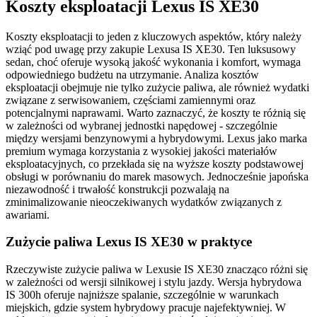
Koszty eksploatacji Lexus IS XE30
Koszty eksploatacji to jeden z kluczowych aspektów, który należy
wziąć pod uwagę przy zakupie Lexusa IS XE30. Ten luksusowy
sedan, choć oferuje wysoką jakość wykonania i komfort, wymaga
odpowiedniego budżetu na utrzymanie. Analiza kosztów
eksploatacji obejmuje nie tylko zużycie paliwa, ale również wydatki
związane z serwisowaniem, częściami zamiennymi oraz
potencjalnymi naprawami. Warto zaznaczyć, że koszty te różnią się
w zależności od wybranej jednostki napędowej - szczególnie
między wersjami benzynowymi a hybrydowymi. Lexus jako marka
premium wymaga korzystania z wysokiej jakości materiałów
eksploatacyjnych, co przekłada się na wyższe koszty podstawowej
obsługi w porównaniu do marek masowych. Jednocześnie japońska
niezawodność i trwałość konstrukcji pozwalają na
zminimalizowanie nieoczekiwanych wydatków związanych z
awariami.
Zużycie paliwa Lexus IS XE30 w praktyce
Rzeczywiste zużycie paliwa w Lexusie IS XE30 znacząco różni się
w zależności od wersji silnikowej i stylu jazdy. Wersja hybrydowa
IS 300h oferuje najniższe spalanie, szczególnie w warunkach
miejskich, gdzie system hybrydowy pracuje najefektywniej. W