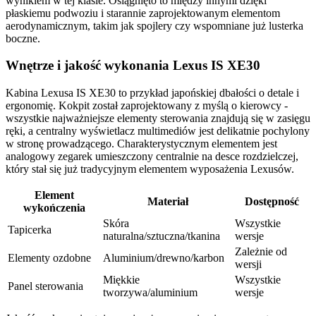
wynikiem w tej klasie. Osiągnięto to między innymi dzięki
płaskiemu podwoziu i starannie zaprojektowanym elementom
aerodynamicznym, takim jak spojlery czy wspomniane już lusterka
boczne.
Wnętrze i jakość wykonania Lexus IS XE30
Kabina Lexusa IS XE30 to przykład japońskiej dbałości o detale i
ergonomię. Kokpit został zaprojektowany z myślą o kierowcy -
wszystkie najważniejsze elementy sterowania znajdują się w zasięgu
ręki, a centralny wyświetlacz multimediów jest delikatnie pochylony
w stronę prowadzącego. Charakterystycznym elementem jest
analogowy zegarek umieszczony centralnie na desce rozdzielczej,
który stał się już tradycyjnym elementem wyposażenia Lexusów.
Element
Materiał
Dostępność
wykończenia
Skóra
Wszystkie
Tapicerka
naturalna/sztuczna/tkanina
wersje
Zależnie od
Elementy ozdobne
Aluminium/drewno/karbon
wersji
Miękkie
Wszystkie
Panel sterowania
tworzywa/aluminium
wersje