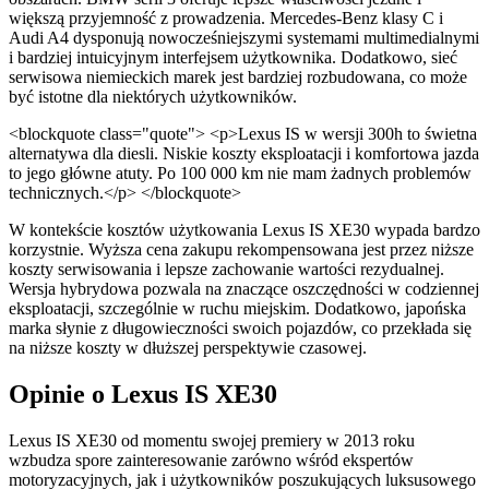
większą przyjemność z prowadzenia. Mercedes-Benz klasy C i
Audi A4 dysponują nowocześniejszymi systemami multimedialnymi
i bardziej intuicyjnym interfejsem użytkownika. Dodatkowo, sieć
serwisowa niemieckich marek jest bardziej rozbudowana, co może
być istotne dla niektórych użytkowników.
<blockquote class="quote"> <p>Lexus IS w wersji 300h to świetna
alternatywa dla diesli. Niskie koszty eksploatacji i komfortowa jazda
to jego główne atuty. Po 100 000 km nie mam żadnych problemów
technicznych.</p> </blockquote>
W kontekście kosztów użytkowania Lexus IS XE30 wypada bardzo
korzystnie. Wyższa cena zakupu rekompensowana jest przez niższe
koszty serwisowania i lepsze zachowanie wartości rezydualnej.
Wersja hybrydowa pozwala na znaczące oszczędności w codziennej
eksploatacji, szczególnie w ruchu miejskim. Dodatkowo, japońska
marka słynie z długowieczności swoich pojazdów, co przekłada się
na niższe koszty w dłuższej perspektywie czasowej.
Opinie o Lexus IS XE30
Lexus IS XE30 od momentu swojej premiery w 2013 roku
wzbudza spore zainteresowanie zarówno wśród ekspertów
motoryzacyjnych, jak i użytkowników poszukujących luksusowego