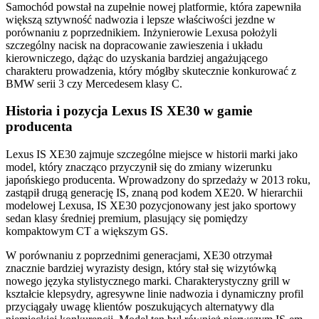
Samochód powstał na zupełnie nowej platformie, która zapewniła
większą sztywność nadwozia i lepsze właściwości jezdne w
porównaniu z poprzednikiem. Inżynierowie Lexusa położyli
szczególny nacisk na dopracowanie zawieszenia i układu
kierowniczego, dążąc do uzyskania bardziej angażującego
charakteru prowadzenia, który mógłby skutecznie konkurować z
BMW serii 3 czy Mercedesem klasy C.
Historia i pozycja Lexus IS XE30 w gamie
producenta
Lexus IS XE30 zajmuje szczególne miejsce w historii marki jako
model, który znacząco przyczynił się do zmiany wizerunku
japońskiego producenta. Wprowadzony do sprzedaży w 2013 roku,
zastąpił drugą generację IS, znaną pod kodem XE20. W hierarchii
modelowej Lexusa, IS XE30 pozycjonowany jest jako sportowy
sedan klasy średniej premium, plasujący się pomiędzy
kompaktowym CT a większym GS.
W porównaniu z poprzednimi generacjami, XE30 otrzymał
znacznie bardziej wyrazisty design, który stał się wizytówką
nowego języka stylistycznego marki. Charakterystyczny grill w
kształcie klepsydry, agresywne linie nadwozia i dynamiczny profil
przyciągały uwagę klientów poszukujących alternatywy dla