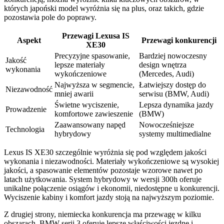
których japoński model wyróżnia się na plus, oraz takich, gdzie
pozostawia pole do poprawy.
Przewagi Lexusa IS
Aspekt
Przewagi konkurencji
XE30
Precyzyjne spasowanie,
Bardziej nowoczesny
Jakość
lepsze materiały
design wnętrza
wykonania
wykończeniowe
(Mercedes, Audi)
Najwyższa w segmencie,
Łatwiejszy dostęp do
Niezawodność
mniej awarii
serwisu (BMW, Audi)
Świetne wyciszenie,
Lepsza dynamika jazdy
Prowadzenie
komfortowe zawieszenie
(BMW)
Zaawansowany napęd
Nowocześniejsze
Technologia
hybrydowy
systemy multimedialne
Lexus IS XE30 szczególnie wyróżnia się pod względem jakości
wykonania i niezawodności. Materiały wykończeniowe są wysokiej
jakości, a spasowanie elementów pozostaje wzorowe nawet po
latach użytkowania. System hybrydowy w wersji 300h oferuje
unikalne połączenie osiągów i ekonomii, niedostępne u konkurencji.
Wyciszenie kabiny i komfort jazdy stoją na najwyższym poziomie.
Z drugiej strony, niemiecka konkurencja ma przewagę w kilku
obszarach. BMW serii 3 oferuje lepsze właściwości jezdne i