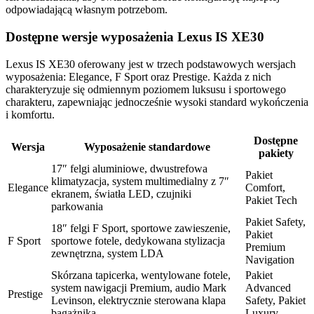
odpowiadającą własnym potrzebom.
Dostępne wersje wyposażenia Lexus IS XE30
Lexus IS XE30 oferowany jest w trzech podstawowych wersjach
wyposażenia: Elegance, F Sport oraz Prestige. Każda z nich
charakteryzuje się odmiennym poziomem luksusu i sportowego
charakteru, zapewniając jednocześnie wysoki standard wykończenia
i komfortu.
Dostępne
Wersja
Wyposażenie standardowe
pakiety
17″ felgi aluminiowe, dwustrefowa
Pakiet
klimatyzacja, system multimedialny z 7″
Elegance
Comfort,
ekranem, światła LED, czujniki
Pakiet Tech
parkowania
Pakiet Safety,
18″ felgi F Sport, sportowe zawieszenie,
Pakiet
F Sport
sportowe fotele, dedykowana stylizacja
Premium
zewnętrzna, system LDA
Navigation
Skórzana tapicerka, wentylowane fotele,
Pakiet
system nawigacji Premium, audio Mark
Advanced
Prestige
Levinson, elektrycznie sterowana klapa
Safety, Pakiet
bagażnika
Luxury