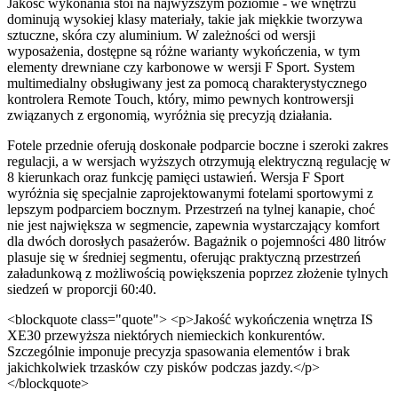
Jakość wykonania stoi na najwyższym poziomie - we wnętrzu
dominują wysokiej klasy materiały, takie jak miękkie tworzywa
sztuczne, skóra czy aluminium. W zależności od wersji
wyposażenia, dostępne są różne warianty wykończenia, w tym
elementy drewniane czy karbonowe w wersji F Sport. System
multimedialny obsługiwany jest za pomocą charakterystycznego
kontrolera Remote Touch, który, mimo pewnych kontrowersji
związanych z ergonomią, wyróżnia się precyzją działania.
Fotele przednie oferują doskonałe podparcie boczne i szeroki zakres
regulacji, a w wersjach wyższych otrzymują elektryczną regulację w
8 kierunkach oraz funkcję pamięci ustawień. Wersja F Sport
wyróżnia się specjalnie zaprojektowanymi fotelami sportowymi z
lepszym podparciem bocznym. Przestrzeń na tylnej kanapie, choć
nie jest największa w segmencie, zapewnia wystarczający komfort
dla dwóch dorosłych pasażerów. Bagażnik o pojemności 480 litrów
plasuje się w średniej segmentu, oferując praktyczną przestrzeń
załadunkową z możliwością powiększenia poprzez złożenie tylnych
siedzeń w proporcji 60:40.
<blockquote class="quote"> <p>Jakość wykończenia wnętrza IS
XE30 przewyższa niektórych niemieckich konkurentów.
Szczególnie imponuje precyzja spasowania elementów i brak
jakichkolwiek trzasków czy pisków podczas jazdy.</p>
</blockquote>