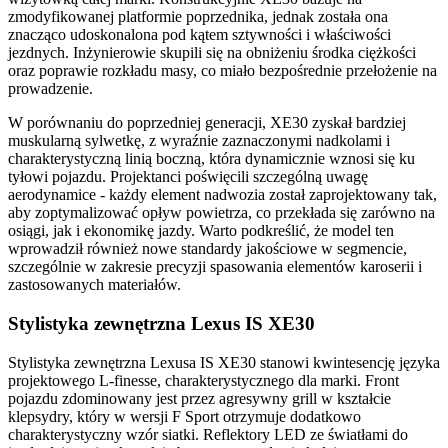
zmodyfikowanej platformie poprzednika, jednak została ona
znacząco udoskonalona pod kątem sztywności i właściwości
jezdnych. Inżynierowie skupili się na obniżeniu środka ciężkości
oraz poprawie rozkładu masy, co miało bezpośrednie przełożenie na
prowadzenie.
W porównaniu do poprzedniej generacji, XE30 zyskał bardziej
muskularną sylwetkę, z wyraźnie zaznaczonymi nadkolami i
charakterystyczną linią boczną, która dynamicznie wznosi się ku
tyłowi pojazdu. Projektanci poświęcili szczególną uwagę
aerodynamice - każdy element nadwozia został zaprojektowany tak,
aby zoptymalizować opływ powietrza, co przekłada się zarówno na
osiągi, jak i ekonomikę jazdy. Warto podkreślić, że model ten
wprowadził również nowe standardy jakościowe w segmencie,
szczególnie w zakresie precyzji spasowania elementów karoserii i
zastosowanych materiałów.
Stylistyka zewnętrzna Lexus IS XE30
Stylistyka zewnętrzna Lexusa IS XE30 stanowi kwintesencję języka
projektowego L-finesse, charakterystycznego dla marki. Front
pojazdu zdominowany jest przez agresywny grill w kształcie
klepsydry, który w wersji F Sport otrzymuje dodatkowo
charakterystyczny wzór siatki. Reflektory LED ze światłami do