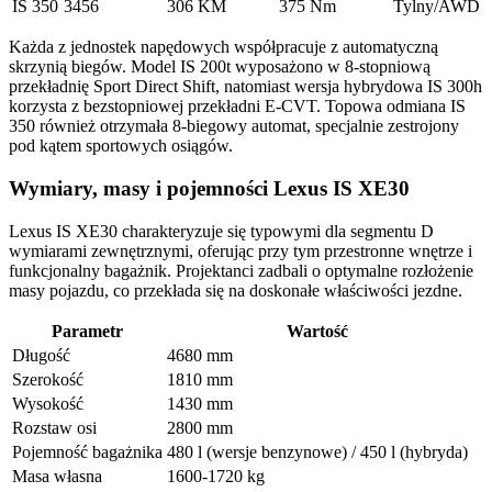
IS 350
3456
306 KM
375 Nm
Tylny/AWD
Każda z jednostek napędowych współpracuje z automatyczną
skrzynią biegów. Model IS 200t wyposażono w 8-stopniową
przekładnię Sport Direct Shift, natomiast wersja hybrydowa IS 300h
korzysta z bezstopniowej przekładni E-CVT. Topowa odmiana IS
350 również otrzymała 8-biegowy automat, specjalnie zestrojony
pod kątem sportowych osiągów.
Wymiary, masy i pojemności Lexus IS XE30
Lexus IS XE30 charakteryzuje się typowymi dla segmentu D
wymiarami zewnętrznymi, oferując przy tym przestronne wnętrze i
funkcjonalny bagażnik. Projektanci zadbali o optymalne rozłożenie
masy pojazdu, co przekłada się na doskonałe właściwości jezdne.
Parametr
Wartość
Długość
4680 mm
Szerokość
1810 mm
Wysokość
1430 mm
Rozstaw osi
2800 mm
Pojemność bagażnika
480 l (wersje benzynowe) / 450 l (hybryda)
Masa własna
1600-1720 kg