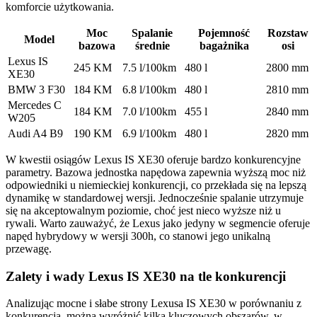
komforcie użytkowania.
Moc
Spalanie
Pojemność
Rozstaw
Model
bazowa
średnie
bagażnika
osi
Lexus IS
245 KM
7.5 l/100km
480 l
2800 mm
XE30
BMW 3 F30
184 KM
6.8 l/100km
480 l
2810 mm
Mercedes C
184 KM
7.0 l/100km
455 l
2840 mm
W205
Audi A4 B9
190 KM
6.9 l/100km
480 l
2820 mm
W kwestii osiągów Lexus IS XE30 oferuje bardzo konkurencyjne
parametry. Bazowa jednostka napędowa zapewnia wyższą moc niż
odpowiedniki u niemieckiej konkurencji, co przekłada się na lepszą
dynamikę w standardowej wersji. Jednocześnie spalanie utrzymuje
się na akceptowalnym poziomie, choć jest nieco wyższe niż u
rywali. Warto zauważyć, że Lexus jako jedyny w segmencie oferuje
napęd hybrydowy w wersji 300h, co stanowi jego unikalną
przewagę.
Zalety i wady Lexus IS XE30 na tle konkurencji
Analizując mocne i słabe strony Lexusa IS XE30 w porównaniu z
konkurencją, można wyróżnić kilka kluczowych obszarów, w