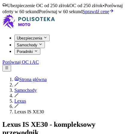
Ubezpieczenie OC od 250 zł/rok
OC od 250 zł/rok
•
Porównaj
oferty w 60 sekund
Porównaj w 60 sekund
Sprawdź cenę
Ubezpieczenia
Samochody
Poradniki
Porównaj OC i AC
Strona główna
Samochody
Lexus
Lexus IS XE30
Lexus IS XE30 - kompleksowy
przewodnik