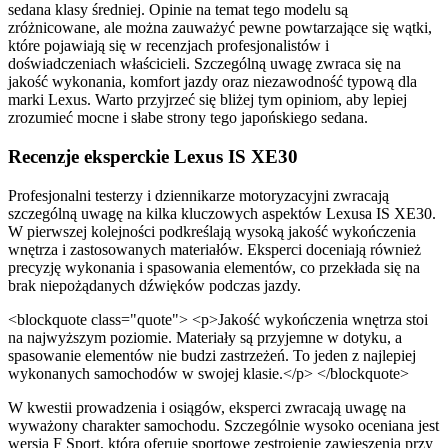
sedana klasy średniej. Opinie na temat tego modelu są
zróżnicowane, ale można zauważyć pewne powtarzające się wątki,
które pojawiają się w recenzjach profesjonalistów i
doświadczeniach właścicieli. Szczególną uwagę zwraca się na
jakość wykonania, komfort jazdy oraz niezawodność typową dla
marki Lexus. Warto przyjrzeć się bliżej tym opiniom, aby lepiej
zrozumieć mocne i słabe strony tego japońskiego sedana.
Recenzje eksperckie Lexus IS XE30
Profesjonalni testerzy i dziennikarze motoryzacyjni zwracają
szczególną uwagę na kilka kluczowych aspektów Lexusa IS XE30.
W pierwszej kolejności podkreślają wysoką jakość wykończenia
wnętrza i zastosowanych materiałów. Eksperci doceniają również
precyzję wykonania i spasowania elementów, co przekłada się na
brak niepożądanych dźwięków podczas jazdy.
<blockquote class="quote"> <p>Jakość wykończenia wnętrza stoi
na najwyższym poziomie. Materiały są przyjemne w dotyku, a
spasowanie elementów nie budzi zastrzeżeń. To jeden z najlepiej
wykonanych samochodów w swojej klasie.</p> </blockquote>
W kwestii prowadzenia i osiągów, eksperci zwracają uwagę na
wyważony charakter samochodu. Szczególnie wysoko oceniana jest
wersja F Sport, która oferuje sportowe zestrojenie zawieszenia przy