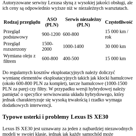
Autoryzowane serwisy Lexusa słyną z wysokiej jakości obsługi, ale
ich ceny są odpowiednio wyższe niż w niezależnych warsztatach.
ASO
Serwis niezależny
Rodzaj przeglądu
Częstotliwość
(PLN)
(PLN)
Przegląd
15 000 km /
900-1200
600-800
podstawowy
rok
Przegląd
1500-
1000-1400
30 000 km
rozszerzony
2000
Wymiana oleju z
600-800
400-500
15 000 km
filtrem
Do regularnych kosztów eksploatacyjnych należy doliczyć
wymianę elementów eksploatacyjnych takich jak klocki hamulcowe
(około 600-800 PLN za komplet), tarcze hamulcowe (1000-1500
PLN za parę) czy filtry. W przypadku wersji hybrydowej należy
pamiętać o specyfice serwisowania układu hybrydowego, który
jednak charakteryzuje się wysoką trwałością i rzadko wymaga
dodatkowych interwencji.
Typowe usterki i problemy Lexus IS XE30
Lexus IS XE30 jest uznawany za jeden z najbardziej niezawodnych
modeli w swojej klasie, jednak jak każdy samochód może