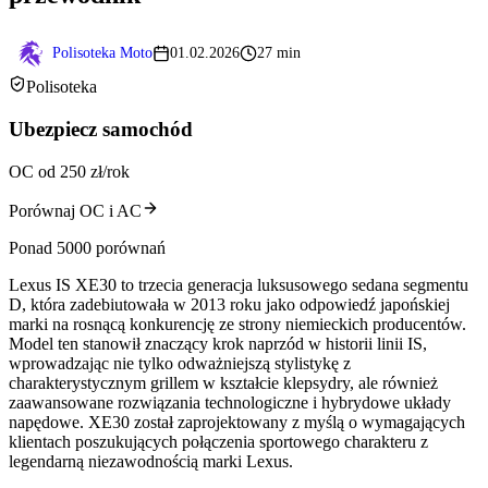
Polisoteka Moto
01.02.2026
27 min
Polisoteka
Ubezpiecz samochód
OC od 250 zł/rok
Porównaj OC i AC
Ponad 5000 porównań
Lexus IS XE30 to trzecia generacja luksusowego sedana segmentu
D, która zadebiutowała w 2013 roku jako odpowiedź japońskiej
marki na rosnącą konkurencję ze strony niemieckich producentów.
Model ten stanowił znaczący krok naprzód w historii linii IS,
wprowadzając nie tylko odważniejszą stylistykę z
charakterystycznym grillem w kształcie klepsydry, ale również
zaawansowane rozwiązania technologiczne i hybrydowe układy
napędowe. XE30 został zaprojektowany z myślą o wymagających
klientach poszukujących połączenia sportowego charakteru z
legendarną niezawodnością marki Lexus.