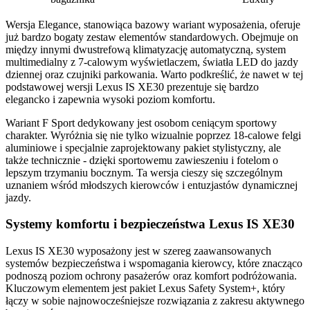
Wersja Elegance, stanowiąca bazowy wariant wyposażenia, oferuje
już bardzo bogaty zestaw elementów standardowych. Obejmuje on
między innymi dwustrefową klimatyzację automatyczną, system
multimedialny z 7-calowym wyświetlaczem, światła LED do jazdy
dziennej oraz czujniki parkowania. Warto podkreślić, że nawet w tej
podstawowej wersji Lexus IS XE30 prezentuje się bardzo
elegancko i zapewnia wysoki poziom komfortu.
Wariant F Sport dedykowany jest osobom ceniącym sportowy
charakter. Wyróżnia się nie tylko wizualnie poprzez 18-calowe felgi
aluminiowe i specjalnie zaprojektowany pakiet stylistyczny, ale
także technicznie - dzięki sportowemu zawieszeniu i fotelom o
lepszym trzymaniu bocznym. Ta wersja cieszy się szczególnym
uznaniem wśród młodszych kierowców i entuzjastów dynamicznej
jazdy.
Systemy komfortu i bezpieczeństwa Lexus IS XE30
Lexus IS XE30 wyposażony jest w szereg zaawansowanych
systemów bezpieczeństwa i wspomagania kierowcy, które znacząco
podnoszą poziom ochrony pasażerów oraz komfort podróżowania.
Kluczowym elementem jest pakiet Lexus Safety System+, który
łączy w sobie najnowocześniejsze rozwiązania z zakresu aktywnego