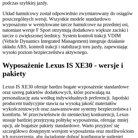
podczas szybkiej jazdy.
Układ hamulcowy został odpowiednio zwymiarowany do osiągów
poszczególnych wersji. Wszystkie modele standardowo
wyposażono w wentylowane tarcze hamulcowe na przedniej osi,
natomiast wersje F Sport otrzymują dodatkowo większe zaciski i
tarcze o zwiększonej średnicy. System kontroli trakcji VDIM
(Vehicle Dynamics Integrated Management) integruje działanie
układu ABS, kontroli trakcji i stabilizacji toru jazdy, zapewniając
wysoki poziom bezpieczeństwa aktywnego.
Wyposażenie Lexus IS XE30 - wersje i
pakiety
Lexus IS XE30 oferuje bardzo bogate wyposażenie standardowe
oraz szereg pakietów dodatkowych, które pozwalają na
personalizację auta według indywidualnych preferencji. Japoński
producent tradycyjnie stawia na wysoką jakość materiałów
wykończeniowych oraz zaawansowane systemy bezpieczeństwa i
komfortu. W przeciwieństwie do niemieckiej konkurencji, Lexus
stosuje bardziej przejrzystą politykę wyposażenia, oferując mniej
opcji, ale bogatsze pakiety standardowe. Warto przyjrzeć się
szczegółowo dostępnym wersjom wyposażenia oraz możliwościom
ich rozszerzenia, aby świadomie dobrać konfigurację najlepiej