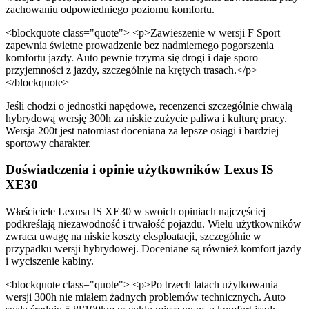
zachowaniu odpowiedniego poziomu komfortu.
<blockquote class="quote"> <p>Zawieszenie w wersji F Sport
zapewnia świetne prowadzenie bez nadmiernego pogorszenia
komfortu jazdy. Auto pewnie trzyma się drogi i daje sporo
przyjemności z jazdy, szczególnie na krętych trasach.</p>
</blockquote>
Jeśli chodzi o jednostki napędowe, recenzenci szczególnie chwalą
hybrydową wersję 300h za niskie zużycie paliwa i kulturę pracy.
Wersja 200t jest natomiast doceniana za lepsze osiągi i bardziej
sportowy charakter.
Doświadczenia i opinie użytkowników Lexus IS
XE30
Właściciele Lexusa IS XE30 w swoich opiniach najczęściej
podkreślają niezawodność i trwałość pojazdu. Wielu użytkowników
zwraca uwagę na niskie koszty eksploatacji, szczególnie w
przypadku wersji hybrydowej. Doceniane są również komfort jazdy
i wyciszenie kabiny.
<blockquote class="quote"> <p>Po trzech latach użytkowania
wersji 300h nie miałem żadnych problemów technicznych. Auto