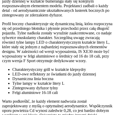
jazdy dziennej w kształcie bumerangu stały się kolejnym
rozpoznawalnym elementem modelu. Projektanci zadbali o każdy
detal - od aerodynamicznie ukształtowanych lusterek bocznych po
zintegrowany ze zderzakiem dyfuzor.
Profil boczny charakteryzuje się dynamiczną linią, która rozpoczyna
się od przedniego błotnika i płynnie przechodzi przez całą długość
pojazdu. Tylne nadkola zostały wyraźnie zaakcentowane, co nadaje
sylwetce muskularny charakter. Szczególną uwagę zwracają
również tylne lampy LED o charakterystycznym kształcie litery L,
które stały się jednym z najbardziej rozpoznawalnych elementów
designu. W zależności od wersji wyposażenia, IS XE30 może być
wyposażony w felgi aluminiowe o średnicy od 16 do 18 cali, przy
czym wersja F Sport otrzymuje dedykowane wzory.
Charakterystyczny grill w kształcie klepsydry
LED-owe reflektory ze światłami do jazdy dziennej
Dynamiczna linia boczna
Tylne lampy w kształcie litery L
Zintegrowany dyfuzor tylny
Felgi aluminiowe 16-18 cali
Warto podkreślić, że każdy element nadwozia został
zaprojektowany z myślą o optymalnej aerodynamice. Współczynnik
oporu powietrza Cd wynosi zaledwie 0,28, co jest bardzo dobrym