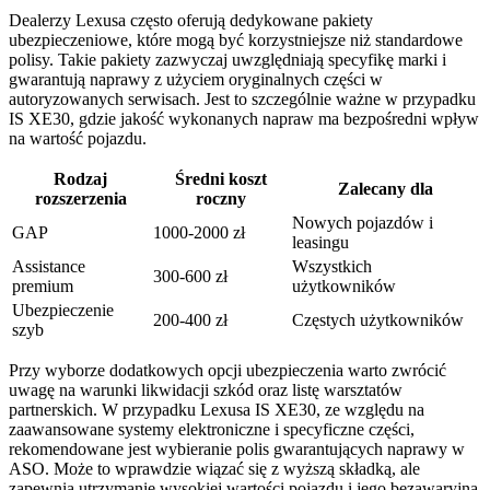
Dealerzy Lexusa często oferują dedykowane pakiety
ubezpieczeniowe, które mogą być korzystniejsze niż standardowe
polisy. Takie pakiety zazwyczaj uwzględniają specyfikę marki i
gwarantują naprawy z użyciem oryginalnych części w
autoryzowanych serwisach. Jest to szczególnie ważne w przypadku
IS XE30, gdzie jakość wykonanych napraw ma bezpośredni wpływ
na wartość pojazdu.
Rodzaj
Średni koszt
Zalecany dla
rozszerzenia
roczny
Nowych pojazdów i
GAP
1000-2000 zł
leasingu
Assistance
Wszystkich
300-600 zł
premium
użytkowników
Ubezpieczenie
200-400 zł
Częstych użytkowników
szyb
Przy wyborze dodatkowych opcji ubezpieczenia warto zwrócić
uwagę na warunki likwidacji szkód oraz listę warsztatów
partnerskich. W przypadku Lexusa IS XE30, ze względu na
zaawansowane systemy elektroniczne i specyficzne części,
rekomendowane jest wybieranie polis gwarantujących naprawy w
ASO. Może to wprawdzie wiązać się z wyższą składką, ale
zapewnia utrzymanie wysokiej wartości pojazdu i jego bezawaryjną