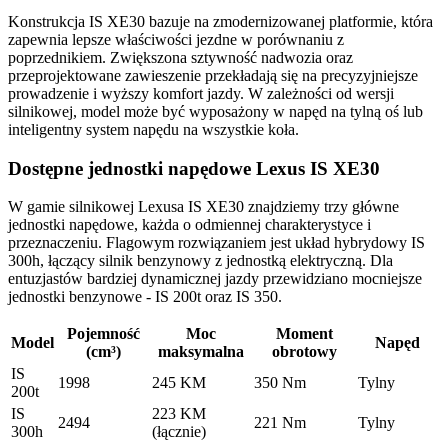
Konstrukcja IS XE30 bazuje na zmodernizowanej platformie, która
zapewnia lepsze właściwości jezdne w porównaniu z
poprzednikiem. Zwiększona sztywność nadwozia oraz
przeprojektowane zawieszenie przekładają się na precyzyjniejsze
prowadzenie i wyższy komfort jazdy. W zależności od wersji
silnikowej, model może być wyposażony w napęd na tylną oś lub
inteligentny system napędu na wszystkie koła.
Dostępne jednostki napędowe Lexus IS XE30
W gamie silnikowej Lexusa IS XE30 znajdziemy trzy główne
jednostki napędowe, każda o odmiennej charakterystyce i
przeznaczeniu. Flagowym rozwiązaniem jest układ hybrydowy IS
300h, łączący silnik benzynowy z jednostką elektryczną. Dla
entuzjastów bardziej dynamicznej jazdy przewidziano mocniejsze
jednostki benzynowe - IS 200t oraz IS 350.
Pojemność
Moc
Moment
Model
Napęd
(cm³)
maksymalna
obrotowy
IS
1998
245 KM
350 Nm
Tylny
200t
IS
223 KM
2494
221 Nm
Tylny
300h
(łącznie)