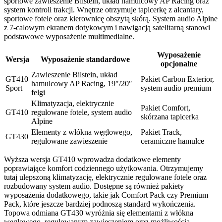
sportowe zawieszenie Bilstein, układ hamulcowy AP Racing oraz
system kontroli trakcji. Wnętrze otrzymuje tapicerkę z alcantary,
sportowe fotele oraz kierownicę obszytą skórą. System audio Alpine
z 7-calowym ekranem dotykowym i nawigacją satelitarną stanowi
podstawowe wyposażenie multimedialne.
Wyposażenie
Wersja
Wyposażenie standardowe
opcjonalne
Zawieszenie Bilstein, układ
GT410
Pakiet Carbon Exterior,
hamulcowy AP Racing, 19″/20″
Sport
system audio premium
felgi
Klimatyzacja, elektrycznie
Pakiet Comfort,
GT410
regulowane fotele, system audio
skórzana tapicerka
Alpine
Elementy z włókna węglowego,
Pakiet Track,
GT430
regulowane zawieszenie
ceramiczne hamulce
Wyższa wersja GT410 wprowadza dodatkowe elementy
poprawiające komfort codziennego użytkowania. Otrzymujemy
tutaj ulepszoną klimatyzację, elektrycznie regulowane fotele oraz
rozbudowany system audio. Dostępne są również pakiety
wyposażenia dodatkowego, takie jak Comfort Pack czy Premium
Pack, które jeszcze bardziej podnoszą standard wykończenia.
Topowa odmiana GT430 wyróżnia się elementami z włókna
węglowego, regulowanym zawieszeniem oraz możliwością