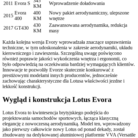
345
2011
Evora S
Wprowadzenie doładowania
KM
Evora
400
Nowy pakiet aerodynamiczny, ulepszone
2015
400
KM
wnętrze
430
Zaawansowana aerodynamika, redukcja
2017
GT430
KM
masy
Każda kolejna wersja Evory wprowadzała znaczące usprawnienia
techniczne, w tym udoskonalenia w zakresie aerodynamiki, układu
kierowniczego i zawieszenia. Szczególną uwagę poświęcono
również poprawie jakości wykończenia wnętrza i ergonomii, co
było odpowiedzią na oczekiwania bardziej wymagających klientów.
Innowacje te pozwoliły Evorze skutecznie konkurować z
prestiżowymi modelami innych producentów, jednocześnie
zachowując charakterystyczne dla Lotusa właściwości jezdne i
lekkość konstrukcji.
Wygląd i konstrukcja Lotus Evora
Lotus Evora to kwintesencja brytyjskiego podejścia do
projektowania samochodów sportowych, łącząca klasyczną
elegancję z nowoczesną aerodynamiką. Model ten, wprowadzony
jako pierwszy całkowicie nowy Lotus od ponad dekady, został
zbudowany na dedykowanej aluminiowej platformie VVA (Versatile