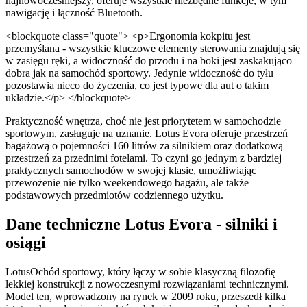
najnowocześniejszy, oferuje wszystkie niezbędne funkcje, w tym
nawigację i łączność Bluetooth.
<blockquote class="quote"> <p>Ergonomia kokpitu jest
przemyślana - wszystkie kluczowe elementy sterowania znajdują się
w zasięgu ręki, a widoczność do przodu i na boki jest zaskakująco
dobra jak na samochód sportowy. Jedynie widoczność do tyłu
pozostawia nieco do życzenia, co jest typowe dla aut o takim
układzie.</p> </blockquote>
Praktyczność wnętrza, choć nie jest priorytetem w samochodzie
sportowym, zasługuje na uznanie. Lotus Evora oferuje przestrzeń
bagażową o pojemności 160 litrów za silnikiem oraz dodatkową
przestrzeń za przednimi fotelami. To czyni go jednym z bardziej
praktycznych samochodów w swojej klasie, umożliwiając
przewożenie nie tylko weekendowego bagażu, ale także
podstawowych przedmiotów codziennego użytku.
Dane techniczne Lotus Evora - silniki i
osiągi
LotusOchód sportowy, który łączy w sobie klasyczną filozofię
lekkiej konstrukcji z nowoczesnymi rozwiązaniami technicznymi.
Model ten, wprowadzony na rynek w 2009 roku, przeszedł kilka