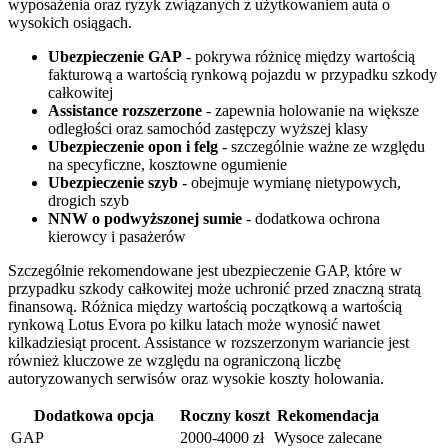
wyposażenia oraz ryzyk związanych z użytkowaniem auta o
wysokich osiągach.
Ubezpieczenie GAP
- pokrywa różnicę między wartością
fakturową a wartością rynkową pojazdu w przypadku szkody
całkowitej
Assistance rozszerzone
- zapewnia holowanie na większe
odległości oraz samochód zastępczy wyższej klasy
Ubezpieczenie opon i felg
- szczególnie ważne ze względu
na specyficzne, kosztowne ogumienie
Ubezpieczenie szyb
- obejmuje wymianę nietypowych,
drogich szyb
NNW o podwyższonej sumie
- dodatkowa ochrona
kierowcy i pasażerów
Szczególnie rekomendowane jest ubezpieczenie GAP, które w
przypadku szkody całkowitej może uchronić przed znaczną stratą
finansową. Różnica między wartością początkową a wartością
rynkową Lotus Evora po kilku latach może wynosić nawet
kilkadziesiąt procent. Assistance w rozszerzonym wariancie jest
również kluczowe ze względu na ograniczoną liczbę
autoryzowanych serwisów oraz wysokie koszty holowania.
Dodatkowa opcja
Roczny koszt
Rekomendacja
GAP
2000-4000 zł
Wysoce zalecane