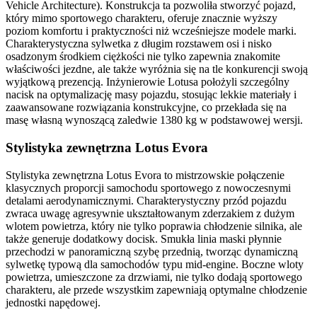
Vehicle Architecture). Konstrukcja ta pozwoliła stworzyć pojazd,
który mimo sportowego charakteru, oferuje znacznie wyższy
poziom komfortu i praktyczności niż wcześniejsze modele marki.
Charakterystyczna sylwetka z długim rozstawem osi i nisko
osadzonym środkiem ciężkości nie tylko zapewnia znakomite
właściwości jezdne, ale także wyróżnia się na tle konkurencji swoją
wyjątkową prezencją. Inżynierowie Lotusa położyli szczególny
nacisk na optymalizację masy pojazdu, stosując lekkie materiały i
zaawansowane rozwiązania konstrukcyjne, co przekłada się na
masę własną wynoszącą zaledwie 1380 kg w podstawowej wersji.
Stylistyka zewnętrzna Lotus Evora
Stylistyka zewnętrzna Lotus Evora to mistrzowskie połączenie
klasycznych proporcji samochodu sportowego z nowoczesnymi
detalami aerodynamicznymi. Charakterystyczny przód pojazdu
zwraca uwagę agresywnie ukształtowanym zderzakiem z dużym
wlotem powietrza, który nie tylko poprawia chłodzenie silnika, ale
także generuje dodatkowy docisk. Smukła linia maski płynnie
przechodzi w panoramiczną szybę przednią, tworząc dynamiczną
sylwetkę typową dla samochodów typu mid-engine. Boczne wloty
powietrza, umieszczone za drzwiami, nie tylko dodają sportowego
charakteru, ale przede wszystkim zapewniają optymalne chłodzenie
jednostki napędowej.