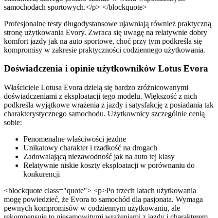
samochodach sportowych.</p> </blockquote>
Profesjonalne testy długodystansowe ujawniają również praktyczną
stronę użytkowania Evory. Zwraca się uwagę na relatywnie dobry
komfort jazdy jak na auto sportowe, choć przy tym podkreśla się
kompromisy w zakresie praktyczności codziennego użytkowania.
Doświadczenia i opinie użytkowników Lotus Evora
Właściciele Lotusa Evora dzielą się bardzo zróżnicowanymi
doświadczeniami z eksploatacji tego modelu. Większość z nich
podkreśla wyjątkowe wrażenia z jazdy i satysfakcję z posiadania tak
charakterystycznego samochodu. Użytkownicy szczególnie cenią
sobie:
Fenomenalne właściwości jezdne
Unikatowy charakter i rzadkość na drogach
Zadowalającą niezawodność jak na auto tej klasy
Relatywnie niskie koszty eksploatacji w porównaniu do
konkurencji
<blockquote class="quote"> <p>Po trzech latach użytkowania
mogę powiedzieć, że Evora to samochód dla pasjonata. Wymaga
pewnych kompromisów w codziennym użytkowaniu, ale
rekompensuje to niesamowitymi wrażeniami z jazdy i charakterem,