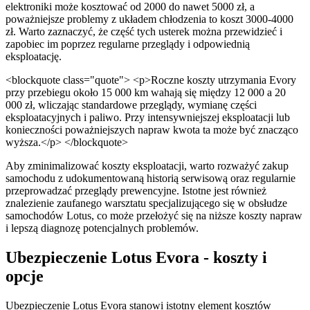
elektroniki może kosztować od 2000 do nawet 5000 zł, a
poważniejsze problemy z układem chłodzenia to koszt 3000-4000
zł. Warto zaznaczyć, że część tych usterek można przewidzieć i
zapobiec im poprzez regularne przeglądy i odpowiednią
eksploatację.
<blockquote class="quote"> <p>Roczne koszty utrzymania Evory
przy przebiegu około 15 000 km wahają się między 12 000 a 20
000 zł, wliczając standardowe przeglądy, wymianę części
eksploatacyjnych i paliwo. Przy intensywniejszej eksploatacji lub
konieczności poważniejszych napraw kwota ta może być znacząco
wyższa.</p> </blockquote>
Aby zminimalizować koszty eksploatacji, warto rozważyć zakup
samochodu z udokumentowaną historią serwisową oraz regularnie
przeprowadzać przeglądy prewencyjne. Istotne jest również
znalezienie zaufanego warsztatu specjalizującego się w obsłudze
samochodów Lotus, co może przełożyć się na niższe koszty napraw
i lepszą diagnozę potencjalnych problemów.
Ubezpieczenie Lotus Evora - koszty i
opcje
Ubezpieczenie Lotus Evora stanowi istotny element kosztów