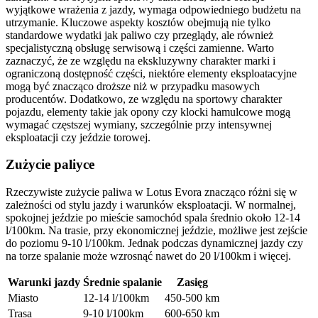
wyjątkowe wrażenia z jazdy, wymaga odpowiedniego budżetu na
utrzymanie. Kluczowe aspekty kosztów obejmują nie tylko
standardowe wydatki jak paliwo czy przeglądy, ale również
specjalistyczną obsługę serwisową i części zamienne. Warto
zaznaczyć, że ze względu na ekskluzywny charakter marki i
ograniczoną dostępność części, niektóre elementy eksploatacyjne
mogą być znacząco droższe niż w przypadku masowych
producentów. Dodatkowo, ze względu na sportowy charakter
pojazdu, elementy takie jak opony czy klocki hamulcowe mogą
wymagać częstszej wymiany, szczególnie przy intensywnej
eksploatacji czy jeździe torowej.
Zużycie paliyce
Rzeczywiste zużycie paliwa w Lotus Evora znacząco różni się w
zależności od stylu jazdy i warunków eksploatacji. W normalnej,
spokojnej jeździe po mieście samochód spala średnio około 12-14
l/100km. Na trasie, przy ekonomicznej jeździe, możliwe jest zejście
do poziomu 9-10 l/100km. Jednak podczas dynamicznej jazdy czy
na torze spalanie może wzrosnąć nawet do 20 l/100km i więcej.
Warunki jazdy
Średnie spalanie
Zasięg
Miasto
12-14 l/100km
450-500 km
Trasa
9-10 l/100km
600-650 km