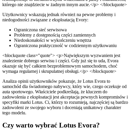
którego nie znajdziecie w żadnym innym aucie.</p> </blockquote>
Użytkownicy wskazują jednak również na pewne problemy i
niedogodności związane z eksploatacją Evory:
Ograniczona sieć serwisowa
Problemy z dostępnością części zamiennych
Niedoskonałości w wykończeniu wnętrza
Ograniczona praktyczność w codziennym użytkowaniu
<blockquote class="quote"> <p>Największym wyzwaniem jest
znalezienie dobrego serwisu i części. Gdy już się to uda, Evora
okazuje się być całkiem bezproblemowym samochodem, choć
wymaga regularnej i skrupulatnej obsługi.</p> </blockquote>
Analiza opinii użytkowników pokazuje, że Lotus Evora to
samochód dla świadomego nabywcy, który wie, czego oczekuje od
auta sportowego. Właściciele podkreślają, że kluczem do
zadowolenia z eksploatacji jest akceptacja pewnych kompromisów i
specyfiki marki Lotus. Ci, którzy to rozumieją, najczęściej są bardzo
zadowoleni ze swojego wyboru i doceniają unikatowy charakter
tego modelu.
Czy warto wybrać Lotus Evora?