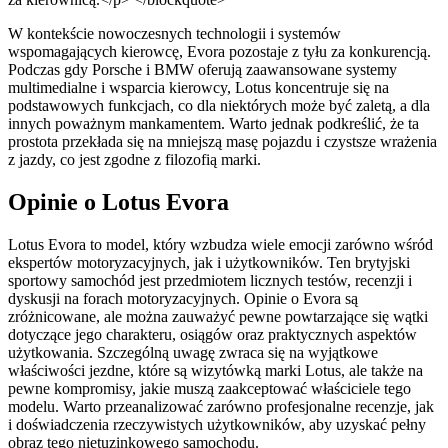
W kontekście nowoczesnych technologii i systemów
wspomagających kierowcę, Evora pozostaje z tyłu za konkurencją.
Podczas gdy Porsche i BMW oferują zaawansowane systemy
multimedialne i wsparcia kierowcy, Lotus koncentruje się na
podstawowych funkcjach, co dla niektórych może być zaletą, a dla
innych poważnym mankamentem. Warto jednak podkreślić, że ta
prostota przekłada się na mniejszą masę pojazdu i czystsze wrażenia
z jazdy, co jest zgodne z filozofią marki.
Opinie o Lotus Evora
Lotus Evora to model, który wzbudza wiele emocji zarówno wśród
ekspertów motoryzacyjnych, jak i użytkowników. Ten brytyjski
sportowy samochód jest przedmiotem licznych testów, recenzji i
dyskusji na forach motoryzacyjnych. Opinie o Evora są
zróżnicowane, ale można zauważyć pewne powtarzające się wątki
dotyczące jego charakteru, osiągów oraz praktycznych aspektów
użytkowania. Szczególną uwagę zwraca się na wyjątkowe
właściwości jezdne, które są wizytówką marki Lotus, ale także na
pewne kompromisy, jakie muszą zaakceptować właściciele tego
modelu. Warto przeanalizować zarówno profesjonalne recenzje, jak
i doświadczenia rzeczywistych użytkowników, aby uzyskać pełny
obraz tego nietuzinkowego samochodu.