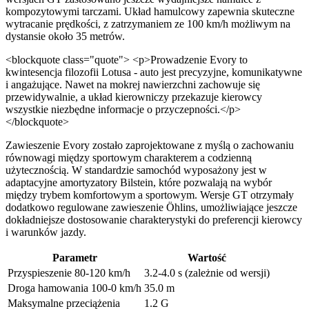
kompozytowymi tarczami. Układ hamulcowy zapewnia skuteczne
wytracanie prędkości, z zatrzymaniem ze 100 km/h możliwym na
dystansie około 35 metrów.
<blockquote class="quote"> <p>Prowadzenie Evory to
kwintesencja filozofii Lotusa - auto jest precyzyjne, komunikatywne
i angażujące. Nawet na mokrej nawierzchni zachowuje się
przewidywalnie, a układ kierowniczy przekazuje kierowcy
wszystkie niezbędne informacje o przyczepności.</p>
</blockquote>
Zawieszenie Evory zostało zaprojektowane z myślą o zachowaniu
równowagi między sportowym charakterem a codzienną
użytecznością. W standardzie samochód wyposażony jest w
adaptacyjne amortyzatory Bilstein, które pozwalają na wybór
między trybem komfortowym a sportowym. Wersje GT otrzymały
dodatkowo regulowane zawieszenie Öhlins, umożliwiające jeszcze
dokładniejsze dostosowanie charakterystyki do preferencji kierowcy
i warunków jazdy.
Parametr
Wartość
Przyspieszenie 80-120 km/h
3.2-4.0 s (zależnie od wersji)
Droga hamowania 100-0 km/h
35.0 m
Maksymalne przeciążenia
1.2 G