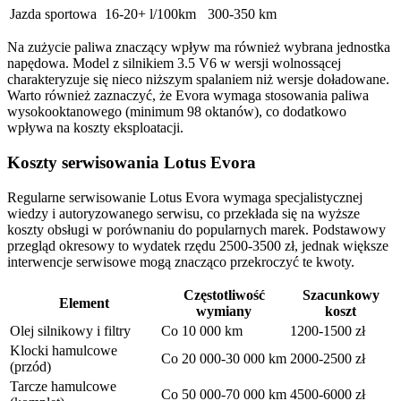
Jazda sportowa
16-20+ l/100km
300-350 km
Na zużycie paliwa znaczący wpływ ma również wybrana jednostka
napędowa. Model z silnikiem 3.5 V6 w wersji wolnossącej
charakteryzuje się nieco niższym spalaniem niż wersje doładowane.
Warto również zaznaczyć, że Evora wymaga stosowania paliwa
wysokooktanowego (minimum 98 oktanów), co dodatkowo
wpływa na koszty eksploatacji.
Koszty serwisowania Lotus Evora
Regularne serwisowanie Lotus Evora wymaga specjalistycznej
wiedzy i autoryzowanego serwisu, co przekłada się na wyższe
koszty obsługi w porównaniu do popularnych marek. Podstawowy
przegląd okresowy to wydatek rzędu 2500-3500 zł, jednak większe
interwencje serwisowe mogą znacząco przekroczyć te kwoty.
Częstotliwość
Szacunkowy
Element
wymiany
koszt
Olej silnikowy i filtry
Co 10 000 km
1200-1500 zł
Klocki hamulcowe
Co 20 000-30 000 km
2000-2500 zł
(przód)
Tarcze hamulcowe
Co 50 000-70 000 km
4500-6000 zł