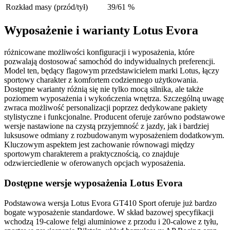
Rozkład masy (przód/tył)
39/61 %
Wyposażenie i warianty Lotus Evora
różnicowane możliwości konfiguracji i wyposażenia, które
pozwalają dostosować samochód do indywidualnych preferencji.
Model ten, będący flagowym przedstawicielem marki Lotus, łączy
sportowy charakter z komfortem codziennego użytkowania.
Dostępne warianty różnią się nie tylko mocą silnika, ale także
poziomem wyposażenia i wykończenia wnętrza. Szczególną uwagę
zwraca możliwość personalizacji poprzez dedykowane pakiety
stylistyczne i funkcjonalne. Producent oferuje zarówno podstawowe
wersje nastawione na czystą przyjemność z jazdy, jak i bardziej
luksusowe odmiany z rozbudowanym wyposażeniem dodatkowym.
Kluczowym aspektem jest zachowanie równowagi między
sportowym charakterem a praktycznością, co znajduje
odzwierciedlenie w oferowanych opcjach wyposażenia.
Dostępne wersje wyposażenia Lotus Evora
Podstawowa wersja Lotus Evora GT410 Sport oferuje już bardzo
bogate wyposażenie standardowe. W skład bazowej specyfikacji
wchodzą 19-calowe felgi aluminiowe z przodu i 20-calowe z tyłu,