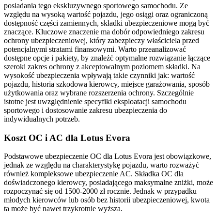
posiadania tego ekskluzywnego sportowego samochodu. Ze
względu na wysoką wartość pojazdu, jego osiągi oraz ograniczoną
dostępność części zamiennych, składki ubezpieczeniowe mogą być
znaczące. Kluczowe znaczenie ma dobór odpowiedniego zakresu
ochrony ubezpieczeniowej, który zabezpieczy właściciela przed
potencjalnymi stratami finansowymi. Warto przeanalizować
dostępne opcje i pakiety, by znaleźć optymalne rozwiązanie łączące
szeroki zakres ochrony z akceptowalnym poziomem składki. Na
wysokość ubezpieczenia wpływają takie czynniki jak: wartość
pojazdu, historia szkodowa kierowcy, miejsce garażowania, sposób
użytkowania oraz wybrane rozszerzenia ochrony. Szczególnie
istotne jest uwzględnienie specyfiki eksploatacji samochodu
sportowego i dostosowanie zakresu ubezpieczenia do
indywidualnych potrzeb.
Koszt OC i AC dla Lotus Evora
Podstawowe ubezpieczenie OC dla Lotus Evora jest obowiązkowe,
jednak ze względu na charakterystykę pojazdu, warto rozważyć
również kompleksowe ubezpieczenie AC. Składka OC dla
doświadczonego kierowcy, posiadającego maksymalne zniżki, może
rozpoczynać się od 1500-2000 zł rocznie. Jednak w przypadku
młodych kierowców lub osób bez historii ubezpieczeniowej, kwota
ta może być nawet trzykrotnie wyższa.