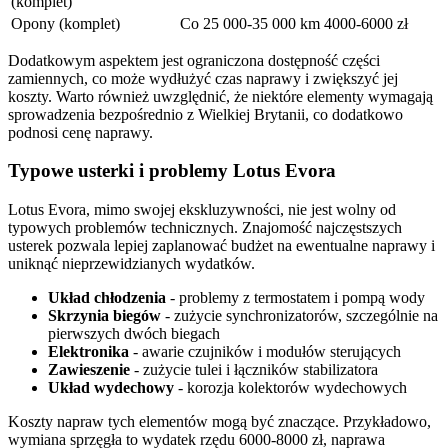
(komplet)
Opony (komplet)
Co 25 000-35 000 km
4000-6000 zł
Dodatkowym aspektem jest ograniczona dostępność części
zamiennych, co może wydłużyć czas naprawy i zwiększyć jej
koszty. Warto również uwzględnić, że niektóre elementy wymagają
sprowadzenia bezpośrednio z Wielkiej Brytanii, co dodatkowo
podnosi cenę naprawy.
Typowe usterki i problemy Lotus Evora
Lotus Evora, mimo swojej ekskluzywności, nie jest wolny od
typowych problemów technicznych. Znajomość najczęstszych
usterek pozwala lepiej zaplanować budżet na ewentualne naprawy i
uniknąć nieprzewidzianych wydatków.
Układ chłodzenia
- problemy z termostatem i pompą wody
Skrzynia biegów
- zużycie synchronizatorów, szczególnie na
pierwszych dwóch biegach
Elektronika
- awarie czujników i modułów sterujących
Zawieszenie
- zużycie tulei i łączników stabilizatora
Układ wydechowy
- korozja kolektorów wydechowych
Koszty napraw tych elementów mogą być znaczące. Przykładowo,
wymiana sprzęgła to wydatek rzędu 6000-8000 zł, naprawa