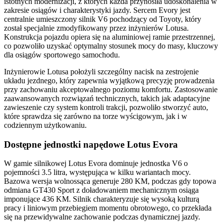
istotnych modernizacji, z których każda przynosiła udoskonalenia w
zakresie osiągów i charakterystyki jazdy. Sercem Evory jest
centralnie umieszczony silnik V6 pochodzący od Toyoty, który
został specjalnie zmodyfikowany przez inżynierów Lotusa.
Konstrukcja pojazdu opiera się na aluminiowej ramie przestrzennej,
co pozwoliło uzyskać optymalny stosunek mocy do masy, kluczowy
dla osiągów sportowego samochodu.
Inżynierowie Lotusa położyli szczególny nacisk na zestrojenie
układu jezdnego, który zapewnia wyjątkową precyzję prowadzenia
przy zachowaniu akceptowalnego poziomu komfortu. Zastosowanie
zaawansowanych rozwiązań technicznych, takich jak adaptacyjne
zawieszenie czy system kontroli trakcji, pozwoliło stworzyć auto,
które sprawdza się zarówno na torze wyścigowym, jak i w
codziennym użytkowaniu.
Dostępne jednostki napędowe Lotus Evora
W gamie silnikowej Lotus Evora dominuje jednostka V6 o
pojemności 3.5 litra, występująca w kilku wariantach mocy.
Bazowa wersja wolnossąca generuje 280 KM, podczas gdy topowa
odmiana GT430 Sport z doładowaniem mechanicznym osiąga
imponujące 436 KM. Silnik charakteryzuje się wysoką kulturą
pracy i liniowym przebiegiem momentu obrotowego, co przekłada
się na przewidywalne zachowanie podczas dynamicznej jazdy.