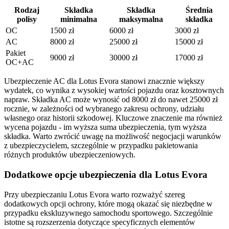
Rodzaj
Składka
Składka
Średnia
polisy
minimalna
maksymalna
składka
OC
1500 zł
6000 zł
3000 zł
AC
8000 zł
25000 zł
15000 zł
Pakiet
9000 zł
30000 zł
17000 zł
OC+AC
Ubezpieczenie AC dla Lotus Evora stanowi znacznie większy
wydatek, co wynika z wysokiej wartości pojazdu oraz kosztownych
napraw. Składka AC może wynosić od 8000 zł do nawet 25000 zł
rocznie, w zależności od wybranego zakresu ochrony, udziału
własnego oraz historii szkodowej. Kluczowe znaczenie ma również
wycena pojazdu - im wyższa suma ubezpieczenia, tym wyższa
składka. Warto zwrócić uwagę na możliwość negocjacji warunków
z ubezpieczycielem, szczególnie w przypadku pakietowania
różnych produktów ubezpieczeniowych.
Dodatkowe opcje ubezpieczenia dla Lotus Evora
Przy ubezpieczaniu Lotus Evora warto rozważyć szereg
dodatkowych opcji ochrony, które mogą okazać się niezbędne w
przypadku ekskluzywnego samochodu sportowego. Szczególnie
istotne są rozszerzenia dotyczące specyficznych elementów