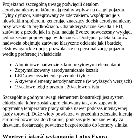
Projektanci szczególną uwagę poświęcili detalom
aerodynamicznym, które mają realny wpływ na osiągi pojazdu.
Tylny dyfuzor, zintegrowany ze zderzakiem, współpracuje z
niewielkim spojlerem, generując znaczący docisk aerodynamiczny
przy wysokich prędkościach. Charakterystyczne światła LED,
zarówno z przodu jak i z tyłu, nadają Evorze nowoczesny wygląd,
jednocześnie poprawiając widoczność. Dostępna paleta kolorów
nadwozia obejmuje zarówno klasyczne odcienie jak i bardziej
ekstrawaganckie opcje, pozwalające na personalizację pojazdu
według preferencji właściciela.
Aluminiowe nadwozie z kompozytowymi elementami
Zoptymalizowany aerodynamicznie kształt
LED-owe oświetlenie przednie i tylne
Aktywne elementy aerodynamiczne (w wyższych wersjach)
19-calowe felgi z przodu i 20-calowe z tyłu
Szczególnie godnym uwagi elementem konstrukcji jest system
chłodzenia, który został zaprojektowany tak, aby zapewnić
optymalną temperaturę pracy silnika nawet podczas intensywnej
jazdy torowej. Duże wloty powietrza w przednim zderzaku kierują
strumień powietrza do chłodnic, podczas gdy boczne wloty za
drzwiami dostarczają powietrze bezpośrednio do komory silnika.
Wnętrze i jakość wykonania Lotus Evora