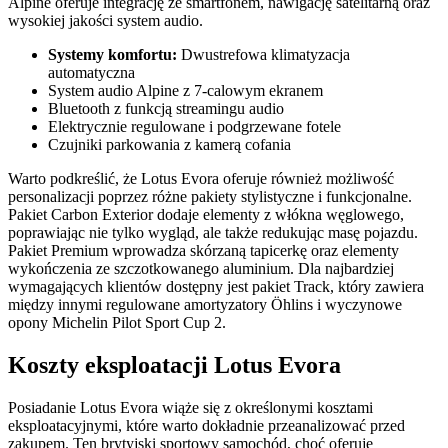
Alpine oferuje integrację ze smartfonem, nawigację satelitarną oraz
wysokiej jakości system audio.
Systemy komfortu:
Dwustrefowa klimatyzacja
automatyczna
System audio Alpine z 7-calowym ekranem
Bluetooth z funkcją streamingu audio
Elektrycznie regulowane i podgrzewane fotele
Czujniki parkowania z kamerą cofania
Warto podkreślić, że Lotus Evora oferuje również możliwość
personalizacji poprzez różne pakiety stylistyczne i funkcjonalne.
Pakiet Carbon Exterior dodaje elementy z włókna węglowego,
poprawiając nie tylko wygląd, ale także redukując masę pojazdu.
Pakiet Premium wprowadza skórzaną tapicerkę oraz elementy
wykończenia ze szczotkowanego aluminium. Dla najbardziej
wymagających klientów dostępny jest pakiet Track, który zawiera
między innymi regulowane amortyzatory Öhlins i wyczynowe
opony Michelin Pilot Sport Cup 2.
Koszty eksploatacji Lotus Evora
Posiadanie Lotus Evora wiąże się z określonymi kosztami
eksploatacyjnymi, które warto dokładnie przeanalizować przed
zakupem. Ten brytyjski sportowy samochód, choć oferuje