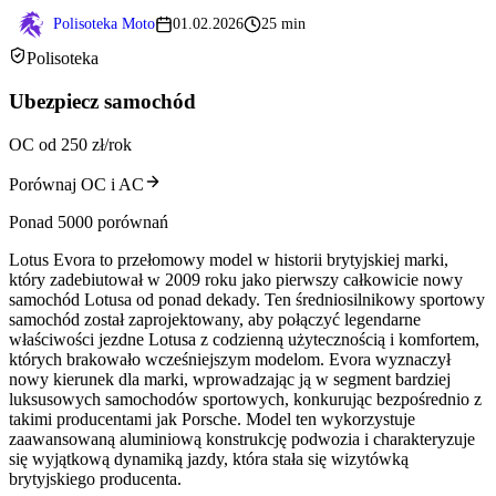
Polisoteka Moto
01.02.2026
25 min
Polisoteka
Ubezpiecz samochód
OC od 250 zł/rok
Porównaj OC i AC
Ponad 5000 porównań
Lotus Evora to przełomowy model w historii brytyjskiej marki,
który zadebiutował w 2009 roku jako pierwszy całkowicie nowy
samochód Lotusa od ponad dekady. Ten średniosilnikowy sportowy
samochód został zaprojektowany, aby połączyć legendarne
właściwości jezdne Lotusa z codzienną użytecznością i komfortem,
których brakowało wcześniejszym modelom. Evora wyznaczył
nowy kierunek dla marki, wprowadzając ją w segment bardziej
luksusowych samochodów sportowych, konkurując bezpośrednio z
takimi producentami jak Porsche. Model ten wykorzystuje
zaawansowaną aluminiową konstrukcję podwozia i charakteryzuje
się wyjątkową dynamiką jazdy, która stała się wizytówką
brytyjskiego producenta.