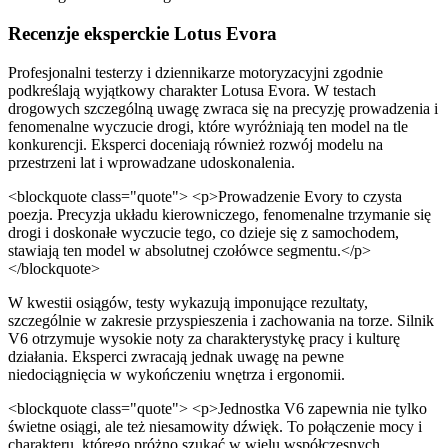
Recenzje eksperckie Lotus Evora
Profesjonalni testerzy i dziennikarze motoryzacyjni zgodnie
podkreślają wyjątkowy charakter Lotusa Evora. W testach
drogowych szczególną uwagę zwraca się na precyzję prowadzenia i
fenomenalne wyczucie drogi, które wyróżniają ten model na tle
konkurencji. Eksperci doceniają również rozwój modelu na
przestrzeni lat i wprowadzane udoskonalenia.
<blockquote class="quote"> <p>Prowadzenie Evory to czysta
poezja. Precyzja układu kierowniczego, fenomenalne trzymanie się
drogi i doskonałe wyczucie tego, co dzieje się z samochodem,
stawiają ten model w absolutnej czołówce segmentu.</p>
</blockquote>
W kwestii osiągów, testy wykazują imponujące rezultaty,
szczególnie w zakresie przyspieszenia i zachowania na torze. Silnik
V6 otrzymuje wysokie noty za charakterystykę pracy i kulturę
działania. Eksperci zwracają jednak uwagę na pewne
niedociągnięcia w wykończeniu wnętrza i ergonomii.
<blockquote class="quote"> <p>Jednostka V6 zapewnia nie tylko
świetne osiągi, ale też niesamowity dźwięk. To połączenie mocy i
charakteru, którego próżno szukać w wielu współczesnych