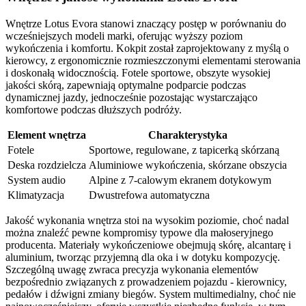
Wnętrze Lotus Evora stanowi znaczący postęp w porównaniu do
wcześniejszych modeli marki, oferując wyższy poziom
wykończenia i komfortu. Kokpit został zaprojektowany z myślą o
kierowcy, z ergonomicznie rozmieszczonymi elementami sterowania
i doskonałą widocznością. Fotele sportowe, obszyte wysokiej
jakości skórą, zapewniają optymalne podparcie podczas
dynamicznej jazdy, jednocześnie pozostając wystarczająco
komfortowe podczas dłuższych podróży.
Element wnętrza
Charakterystyka
Fotele
Sportowe, regulowane, z tapicerką skórzaną
Deska rozdzielcza
Aluminiowe wykończenia, skórzane obszycia
System audio
Alpine z 7-calowym ekranem dotykowym
Klimatyzacja
Dwustrefowa automatyczna
Jakość wykonania wnętrza stoi na wysokim poziomie, choć nadal
można znaleźć pewne kompromisy typowe dla małoseryjnego
producenta. Materiały wykończeniowe obejmują skórę, alcantarę i
aluminium, tworząc przyjemną dla oka i w dotyku kompozycję.
Szczególną uwagę zwraca precyzja wykonania elementów
bezpośrednio związanych z prowadzeniem pojazdu - kierownicy,
pedałów i dźwigni zmiany biegów. System multimedialny, choć nie