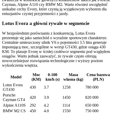
Cayman, Alpine A110 czy BMW M2. Warto również uwzględnić
unikalne cechy Evory, które czynią ją wyjątkowym wyborem dla
entuzjastów czystej przyjemności z jazdy.
Lotus Evora a główni rywale w segmencie
W bezpośrednim porównaniu z konkurencją, Lotus Evora
prezentuje się jako samochód o wyraźnie sportowym charakterze.
Centralnie umieszczony silnik V6 o pojemności 3.5 litra generuje
imponującą moc, szczególnie w wersji GT430, gdzie osiąga 430
KM. To plasuje Evorę w ścisłej czołówce segmentu pod względem
osiągów. Warto jednak zauważyć, że rywale często oferują
nowocześniejsze rozwiązania technologiczne i wyższy poziom
wykończenia wnętrza.
Moc
0-100
Masa
Cena bazowa
Model
(KM)
km/h (s)
własna (kg)
(PLN)
Lotus Evora
430
3.7
1258
780 000
GT430
Porsche
420
3.9
1450
820 000
Cayman GT4
Alpine A110S
292
4.2
1114
650 000
BMW M2 CS
450
4.0
1550
750 000