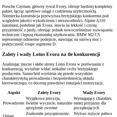
Porsche Cayman, główny rywal Evory, oferuje bardziej kompletny
pakiet, łącząc sportowe osiągi z codzienną użytecznością.
Niemiecka konstrukcja przewyższa brytyjskiego konkurenta pod
względem jakości wykończenia i niezawodności. Alpine A110
natomiast, podobnie jak Evora, stawia na lekkość i czystą
przyjemność z jazdy, oferując jednak nowocześniejsze rozwiązania
techniczne i lepszą ekonomikę użytkowania. BMW M2 CS
reprezentuje odmienne podejście, stawiając na surową moc i
praktyczność coupe segmentu D.
Zalety i wady Lotus Evora na tle konkurencji
Analizując mocne i słabe strony Lotus Evora w porównaniu z
konkurencją, wyraźnie widać unikalne cechy brytyjskiego
producenta. Samochód wyróżnia się przede wszystkim
charakterystyką prowadzenia i bezpośredniością układu
kierowniczego, co docenią prawdziwi entuzjaści motoryzacji.
Aspekt
Zalety Evory
Wady Evory
Wyjątkowa precyzja,
Wymagający charakter,
Prowadzenie
świetne wyczucie, naturalne
mniej przyjazny dla
sprzężenie zwrotne
początkujących
Znakomite przyspieszenie,
Wyższe zużycie paliwa
Osiągi