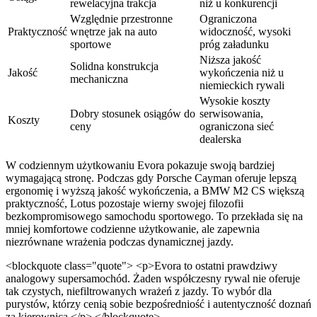
rewelacyjna trakcja
niż u konkurencji
Względnie przestronne
Ograniczona
Praktyczność
wnętrze jak na auto
widoczność, wysoki
sportowe
próg załadunku
Niższa jakość
Solidna konstrukcja
Jakość
wykończenia niż u
mechaniczna
niemieckich rywali
Wysokie koszty
Dobry stosunek osiągów do
serwisowania,
Koszty
ceny
ograniczona sieć
dealerska
W codziennym użytkowaniu Evora pokazuje swoją bardziej
wymagającą stronę. Podczas gdy Porsche Cayman oferuje lepszą
ergonomię i wyższą jakość wykończenia, a BMW M2 CS większą
praktyczność, Lotus pozostaje wierny swojej filozofii
bezkompromisowego samochodu sportowego. To przekłada się na
mniej komfortowe codzienne użytkowanie, ale zapewnia
niezrównane wrażenia podczas dynamicznej jazdy.
<blockquote class="quote"> <p>Evora to ostatni prawdziwy
analogowy supersamochód. Żaden współczesny rywal nie oferuje
tak czystych, niefiltrowanych wrażeń z jazdy. To wybór dla
purystów, którzy cenią sobie bezpośredniość i autentyczność doznań
za kierownicą.</p> </blockquote>