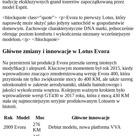
tradycję ekskluzywnych grand tourerów zapoczątkowaną przez
model Esprit.
<blockquote class="quote"> <p>Evora to pierwszy Lotus, który
naprawdę może służyć jako jedyny samochód w gospodarstwie
domowym. Zachowuje charakterystyczne DNA marki, jednocześnie
oferując poziom komfortu i wykończenia nieznany wcześniejszym
modelom.</p> </blockquote>
Główne zmiany i innowacje w Lotus Evora
Na przestrzeni lat produkcji Evora przeszła szereg istotnych
modyfikacji i ulepszeń. Kluczowym momentem był rok 2015, kiedy
wprowadzono znacząco zmodernizowaną wersję Evora 400, która
przyniosła nie tylko zwiększenie mocy do 400 KM, ale także szereg
udoskonaleń w zakresie aerodynamiki, układu hamulcowego i
jakości wykończenia wnętrza. Kolejnym ważnym krokiem było
wprowadzenie wersji GT430 w 2017 roku, która z mocą 430 KM
stała się najmocniejszym seryjnie produkowanym Lotusem w
historii.
Rok
Model
Moc
Główne innowacje
276
2009
Evora
Debiut modelu, nowa platforma VVA
KM