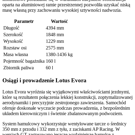
oparta na aluminiowej ramie przestrzennej pozwoliła uzyskać niską
masę własną przy zachowaniu wysokiej sztywności nadwozia.
Parametr
Wartość
Długość
4394 mm
Szerokość
1848 mm
Wysokość
1229 mm
Rozstaw osi
2575 mm
Masa własna
1380-1436 kg
Pojemność bagażnika
160 l
Zbiornik paliwa
60 l
Osiągi i prowadzenie Lotus Evora
Lotus Evora wyróżnia się wyjątkowymi właściwościami jezdnymi,
które są rezultatem połączenia lekkiej konstrukcji, zoptymalizowanej
aerodynamiki i precyzyjnie zestrojonego zawieszenia. Samochód
oferuje doskonałe wyczucie podczas prowadzenia, z bezpośrednim
układem kierowniczym i świetnie zbalansowanym podwoziem.
System hamulcowy wykorzystuje wentylowane tarcze o średnicy
350 mm z przodu i 332 mm z tyłu, z zaciskami AP Racing. W
wersjach GT zastosowano jeszcze wydajniejsze hamulce z