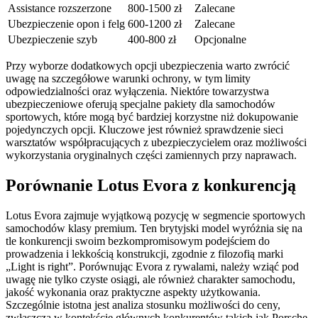
Assistance rozszerzone
800-1500 zł
Zalecane
Ubezpieczenie opon i felg
600-1200 zł
Zalecane
Ubezpieczenie szyb
400-800 zł
Opcjonalne
Przy wyborze dodatkowych opcji ubezpieczenia warto zwrócić
uwagę na szczegółowe warunki ochrony, w tym limity
odpowiedzialności oraz wyłączenia. Niektóre towarzystwa
ubezpieczeniowe oferują specjalne pakiety dla samochodów
sportowych, które mogą być bardziej korzystne niż dokupowanie
pojedynczych opcji. Kluczowe jest również sprawdzenie sieci
warsztatów współpracujących z ubezpieczycielem oraz możliwości
wykorzystania oryginalnych części zamiennych przy naprawach.
Porównanie Lotus Evora z konkurencją
Lotus Evora zajmuje wyjątkową pozycję w segmencie sportowych
samochodów klasy premium. Ten brytyjski model wyróżnia się na
tle konkurencji swoim bezkompromisowym podejściem do
prowadzenia i lekkością konstrukcji, zgodnie z filozofią marki
„Light is right”. Porównując Evora z rywalami, należy wziąć pod
uwagę nie tylko czyste osiągi, ale również charakter samochodu,
jakość wykonania oraz praktyczne aspekty użytkowania.
Szczególnie istotna jest analiza stosunku możliwości do ceny,
zwłaszcza w kontekście głównych konkurentów takich jak Porsche