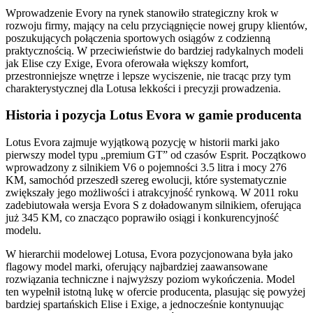
Wprowadzenie Evory na rynek stanowiło strategiczny krok w
rozwoju firmy, mający na celu przyciągnięcie nowej grupy klientów,
poszukujących połączenia sportowych osiągów z codzienną
praktycznością. W przeciwieństwie do bardziej radykalnych modeli
jak Elise czy Exige, Evora oferowała większy komfort,
przestronniejsze wnętrze i lepsze wyciszenie, nie tracąc przy tym
charakterystycznej dla Lotusa lekkości i precyzji prowadzenia.
Historia i pozycja Lotus Evora w gamie producenta
Lotus Evora zajmuje wyjątkową pozycję w historii marki jako
pierwszy model typu „premium GT” od czasów Esprit. Początkowo
wprowadzony z silnikiem V6 o pojemności 3.5 litra i mocy 276
KM, samochód przeszedł szereg ewolucji, które systematycznie
zwiększały jego możliwości i atrakcyjność rynkową. W 2011 roku
zadebiutowała wersja Evora S z doładowanym silnikiem, oferująca
już 345 KM, co znacząco poprawiło osiągi i konkurencyjność
modelu.
W hierarchii modelowej Lotusa, Evora pozycjonowana była jako
flagowy model marki, oferujący najbardziej zaawansowane
rozwiązania techniczne i najwyższy poziom wykończenia. Model
ten wypełnił istotną lukę w ofercie producenta, plasując się powyżej
bardziej spartańskich Elise i Exige, a jednocześnie kontynuując