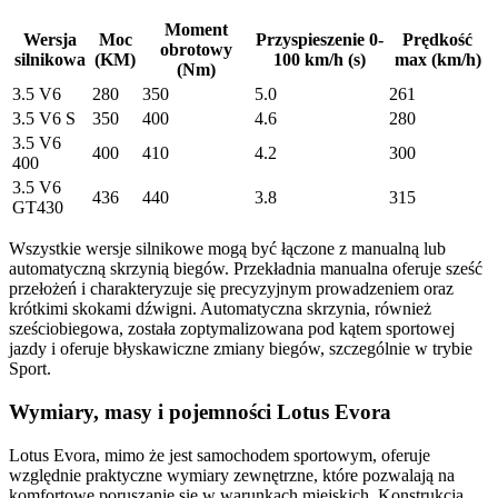
Moment
Wersja
Moc
Przyspieszenie 0-
Prędkość
obrotowy
silnikowa
(KM)
100 km/h (s)
max (km/h)
(Nm)
3.5 V6
280
350
5.0
261
3.5 V6 S
350
400
4.6
280
3.5 V6
400
410
4.2
300
400
3.5 V6
436
440
3.8
315
GT430
Wszystkie wersje silnikowe mogą być łączone z manualną lub
automatyczną skrzynią biegów. Przekładnia manualna oferuje sześć
przełożeń i charakteryzuje się precyzyjnym prowadzeniem oraz
krótkimi skokami dźwigni. Automatyczna skrzynia, również
sześciobiegowa, została zoptymalizowana pod kątem sportowej
jazdy i oferuje błyskawiczne zmiany biegów, szczególnie w trybie
Sport.
Wymiary, masy i pojemności Lotus Evora
Lotus Evora, mimo że jest samochodem sportowym, oferuje
względnie praktyczne wymiary zewnętrzne, które pozwalają na
komfortowe poruszanie się w warunkach miejskich. Konstrukcja