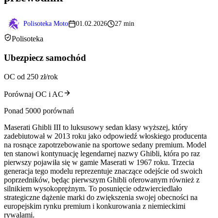
Polisoteka Moto
01.02.2026
27 min
Polisoteka
Ubezpiecz samochód
OC od 250 zł/rok
Porównaj OC i AC
Ponad 5000 porównań
Maserati Ghibli III to luksusowy sedan klasy wyższej, który
zadebiutował w 2013 roku jako odpowiedź włoskiego producenta
na rosnące zapotrzebowanie na sportowe sedany premium. Model
ten stanowi kontynuację legendarnej nazwy Ghibli, która po raz
pierwszy pojawiła się w gamie Maserati w 1967 roku. Trzecia
generacja tego modelu reprezentuje znaczące odejście od swoich
poprzedników, będąc pierwszym Ghibli oferowanym również z
silnikiem wysokoprężnym. To posunięcie odzwierciedlało
strategiczne dążenie marki do zwiększenia swojej obecności na
europejskim rynku premium i konkurowania z niemieckimi
rywalami.