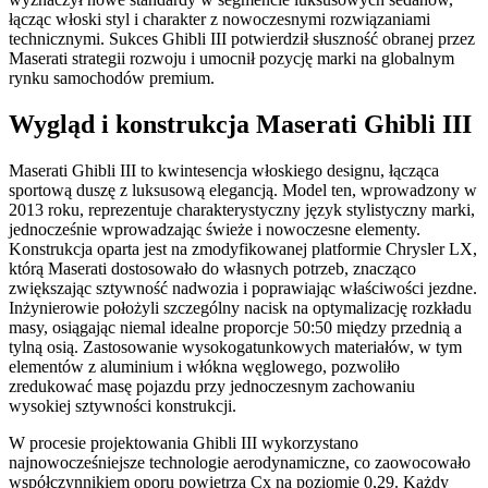
łącząc włoski styl i charakter z nowoczesnymi rozwiązaniami
technicznymi. Sukces Ghibli III potwierdził słuszność obranej przez
Maserati strategii rozwoju i umocnił pozycję marki na globalnym
rynku samochodów premium.
Wygląd i konstrukcja Maserati Ghibli III
Maserati Ghibli III to kwintesencja włoskiego designu, łącząca
sportową duszę z luksusową elegancją. Model ten, wprowadzony w
2013 roku, reprezentuje charakterystyczny język stylistyczny marki,
jednocześnie wprowadzając świeże i nowoczesne elementy.
Konstrukcja oparta jest na zmodyfikowanej platformie Chrysler LX,
którą Maserati dostosowało do własnych potrzeb, znacząco
zwiększając sztywność nadwozia i poprawiając właściwości jezdne.
Inżynierowie położyli szczególny nacisk na optymalizację rozkładu
masy, osiągając niemal idealne proporcje 50:50 między przednią a
tylną osią. Zastosowanie wysokogatunkowych materiałów, w tym
elementów z aluminium i włókna węglowego, pozwoliło
zredukować masę pojazdu przy jednoczesnym zachowaniu
wysokiej sztywności konstrukcji.
W procesie projektowania Ghibli III wykorzystano
najnowocześniejsze technologie aerodynamiczne, co zaowocowało
współczynnikiem oporu powietrza Cx na poziomie 0,29. Każdy