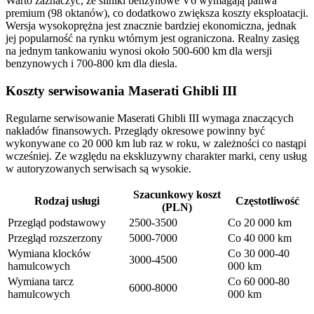
Warto zaznaczyć, że silniki benzynowe V6 wymagają paliwa
premium (98 oktanów), co dodatkowo zwiększa koszty eksploatacji.
Wersja wysokoprężna jest znacznie bardziej ekonomiczna, jednak
jej popularność na rynku wtórnym jest ograniczona. Realny zasięg
na jednym tankowaniu wynosi około 500-600 km dla wersji
benzynowych i 700-800 km dla diesla.
Koszty serwisowania Maserati Ghibli III
Regularne serwisowanie Maserati Ghibli III wymaga znaczących
nakładów finansowych. Przeglądy okresowe powinny być
wykonywane co 20 000 km lub raz w roku, w zależności co nastąpi
wcześniej. Ze względu na ekskluzywny charakter marki, ceny usług
w autoryzowanych serwisach są wysokie.
Szacunkowy koszt
Rodzaj usługi
Częstotliwość
(PLN)
Przegląd podstawowy
2500-3500
Co 20 000 km
Przegląd rozszerzony
5000-7000
Co 40 000 km
Wymiana klocków
Co 30 000-40
3000-4500
hamulcowych
000 km
Wymiana tarcz
Co 60 000-80
6000-8000
hamulcowych
000 km