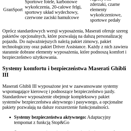
Sportowe fotele, karbonowe
zderzaki, czarne
wykończenia, 20-calowe felgi,
GranSport
elementy
sportowy układ wydechowy,
wykończeniowe,
czerwone zaciski hamulcowe
sportowe pedały
Oprócz standardowych wersji wyposażenia, Maserati oferuje szereg
pakietów opcjonalnych, które pozwalają na dalszą personalizację
pojazdu. Do najważniejszych należą pakiet zimowy, pakiet
technologiczny oraz pakiet Driver Assistance. Każdy z nich zawiera
starannie dobrane elementy wyposażenia, które podnoszą komfort i
bezpieczeństwo użytkowania.
Systemy komfortu i bezpieczeństwa Maserati Ghibli
III
Maserati Ghibli III wyposażone jest w zaawansowane systemy
wspomagające kierowcę i podnoszące bezpieczeństwo jazdy.
Standardowe wyposażenie obejmuje kompleksowy pakiet
systemów bezpieczeństwa aktywnego i pasywnego, a opcjonalne
pakiety pozwalają na dalsze rozszerzenie funkcjonalności.
Systemy bezpieczeństwa aktywnego:
Adaptacyjny
tempomat z funkcją Stop&Go