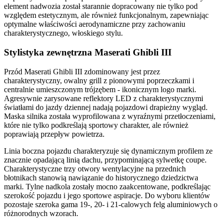
element nadwozia został starannie dopracowany nie tylko pod
względem estetycznym, ale również funkcjonalnym, zapewniając
optymalne właściwości aerodynamiczne przy zachowaniu
charakterystycznego, włoskiego stylu.
Stylistyka zewnętrzna Maserati Ghibli III
Przód Maserati Ghibli III zdominowany jest przez
charakterystyczny, owalny grill z pionowymi poprzeczkami i
centralnie umieszczonym trójzębem - ikonicznym logo marki.
Agresywnie zarysowane reflektory LED z charakterystycznymi
światłami do jazdy dziennej nadają pojazdowi drapieżny wygląd.
Maska silnika została wyprofilowana z wyraźnymi przetłoczeniami,
które nie tylko podkreślają sportowy charakter, ale również
poprawiają przepływ powietrza.
Linia boczna pojazdu charakteryzuje się dynamicznym profilem ze
znacznie opadającą linią dachu, przypominającą sylwetkę coupe.
Charakterystyczne trzy otwory wentylacyjne na przednich
błotnikach stanowią nawiązanie do historycznego dziedzictwa
marki. Tylne nadkola zostały mocno zaakcentowane, podkreślając
szerokość pojazdu i jego sportowe aspiracje. Do wyboru klientów
pozostaje szeroka gama 19-, 20- i 21-calowych felg aluminiowych o
różnorodnych wzorach.