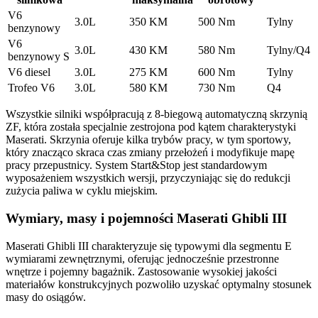
V6
3.0L
350 KM
500 Nm
Tylny
benzynowy
V6
3.0L
430 KM
580 Nm
Tylny/Q4
benzynowy S
V6 diesel
3.0L
275 KM
600 Nm
Tylny
Trofeo V6
3.0L
580 KM
730 Nm
Q4
Wszystkie silniki współpracują z 8-biegową automatyczną skrzynią
ZF, która została specjalnie zestrojona pod kątem charakterystyki
Maserati. Skrzynia oferuje kilka trybów pracy, w tym sportowy,
który znacząco skraca czas zmiany przełożeń i modyfikuje mapę
pracy przepustnicy. System Start&Stop jest standardowym
wyposażeniem wszystkich wersji, przyczyniając się do redukcji
zużycia paliwa w cyklu miejskim.
Wymiary, masy i pojemności Maserati Ghibli III
Maserati Ghibli III charakteryzuje się typowymi dla segmentu E
wymiarami zewnętrznymi, oferując jednocześnie przestronne
wnętrze i pojemny bagażnik. Zastosowanie wysokiej jakości
materiałów konstrukcyjnych pozwoliło uzyskać optymalny stosunek
masy do osiągów.