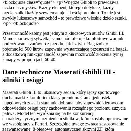
<blockquote class="quote"> <p>Wnętrze Ghibli to prawdziwa
uczta dla zmysłów. Każdy element, którego dotykasz, każdy
przełącznik i każdy szew emanuje jakością premium. To nie jest
zwykły luksusowy samochód - to prawdziwe włoskie dzieło sztuki.
</p> </blockquote>
Przestronność kabiny jest jednym z kluczowych atutów Ghibli III.
Mimo sportowej sylwetki, samochód oferuje komfortowe warunki
podróżowania zarówno z przodu, jak i z tyłu. Bagażnik o
pojemności 500 litrów zapewnia wystarczającą przestrzeń na bagaż,
a dodatkową funkcjonalność zapewnia możliwość złożenia tylnej
kanapy w proporcjach 60:40.
Dane techniczne Maserati Ghibli III -
silniki i osiągi
Maserati Ghibli III to luksusowy sedan, który łączy sportowego
ducha marki z komfortem klasy premium. Gama jednostek
napędowych została starannie dobrana, aby zapewnić kierowcom
odpowiednie osiągi przy zachowaniu rozsądnego poziomu zużycia
paliwa. Model ten wyróżnia się na tle konkurencji
charakterystycznym brzmieniem silników, które zostały opracowane
we współpracy z Ferrari. Szczególną uwagę zwraca zastosowanie
zaawansowanej 8-biegowej automatycznej skrzyni ZF, która