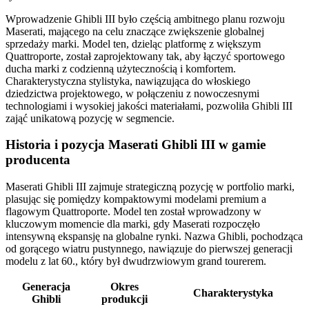
Wprowadzenie Ghibli III było częścią ambitnego planu rozwoju
Maserati, mającego na celu znaczące zwiększenie globalnej
sprzedaży marki. Model ten, dzieląc platformę z większym
Quattroporte, został zaprojektowany tak, aby łączyć sportowego
ducha marki z codzienną użytecznością i komfortem.
Charakterystyczna stylistyka, nawiązująca do włoskiego
dziedzictwa projektowego, w połączeniu z nowoczesnymi
technologiami i wysokiej jakości materiałami, pozwoliła Ghibli III
zająć unikatową pozycję w segmencie.
Historia i pozycja Maserati Ghibli III w gamie
producenta
Maserati Ghibli III zajmuje strategiczną pozycję w portfolio marki,
plasując się pomiędzy kompaktowymi modelami premium a
flagowym Quattroporte. Model ten został wprowadzony w
kluczowym momencie dla marki, gdy Maserati rozpoczęło
intensywną ekspansję na globalne rynki. Nazwa Ghibli, pochodząca
od gorącego wiatru pustynnego, nawiązuje do pierwszej generacji
modelu z lat 60., który był dwudrzwiowym grand tourerem.
Generacja
Okres
Charakterystyka
Ghibli
produkcji