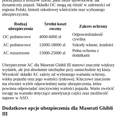
potencjalnych kosztów szkód, jakie może spowodować tak
dynamiczny pojazd. Składki OC mogą się różnić w zależności od
regionu Polski, historii szkodowej właściciela oraz wybranego
ubezpieczyciela.
Rodzaj
Średni koszt
Zakres ochrony
ubezpieczenia
roczny
Odpowiedzialność
OC podstawowe
4000-6000 zł
cywilna
AC podstawowe
12000-18000 zł
Szkody własne, kradzież
Pełna ochrona z
AC rozszerzone
15000-25000 zł
dodatkami
Ubezpieczenie AC dla Maserati Ghibli III stanowi znacznie większy
wydatek, ale jest absolutnie niezbędne przy samochodzie tej klasy.
Wysokość składki AC zależy od wybranego wariantu ochrony,
wieku pojazdu oraz jego wartości rynkowej. Kluczowe znaczenie
ma również wybór odpowiedniej sumy ubezpieczenia, która
powinna odpowiadać rzeczywistej wartości pojazdu. Warto zwrócić
uwagę na warunki dotyczące amortyzacji części oraz możliwość
napraw w ASO.
Dodatkowe opcje ubezpieczenia dla Maserati Ghibli
III