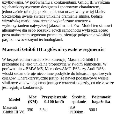
użytkowania. W porównaniu z konkurentami, Ghibli III wyróżnia
się charakterystycznym designem i sportowym charakterem,
jednocześnie oferując poziom luksusu oczekiwany w tej klasie.
Szczególną uwagę zwraca unikalne brzmienie silnika, będące
wizytówką marki, oraz ręcznie wykańczane wnętrze z
wykorzystaniem najwyższej jakości materiałów. Model ten stanowi
alternatywę dla osób poszukujących samochodu wykraczającego
poza mainstream segmentu premium, oferując połączenie włoskiej
pasji z nowoczesnymi technologiami.
Maserati Ghibli III a główni rywale w segmencie
W bezpośrednim starciu z konkurencją, Maserati Ghibli III
prezentuje się jako unikalna propozycja w swoim segmencie. W
porównaniu z BMW M5, Mercedes-AMG E63 czy Audi RS6,
włoski sedan oferuje nieco inne podejście do luksusu i sportowych
osiągów. Charakterystyczne jest to, że nawet podstawowe wersje
silnikowe zapewniają emocjonujące wrażenia z jazdy, co nie zawsze
jest regułą u konkurencji.
Moc
Przyspieszenie
Średnie
Pojemność
Model
(KM)
0-100 km/h
spalanie
bagażnika
Maserati
8.9
350
5.5s
500 l
Ghibli III V6
l/100km