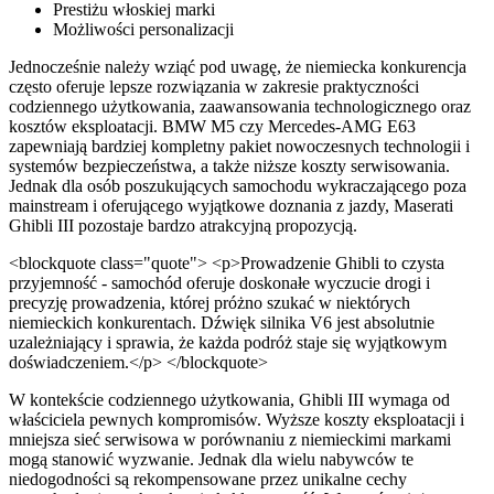
Prestiżu włoskiej marki
Możliwości personalizacji
Jednocześnie należy wziąć pod uwagę, że niemiecka konkurencja
często oferuje lepsze rozwiązania w zakresie praktyczności
codziennego użytkowania, zaawansowania technologicznego oraz
kosztów eksploatacji. BMW M5 czy Mercedes-AMG E63
zapewniają bardziej kompletny pakiet nowoczesnych technologii i
systemów bezpieczeństwa, a także niższe koszty serwisowania.
Jednak dla osób poszukujących samochodu wykraczającego poza
mainstream i oferującego wyjątkowe doznania z jazdy, Maserati
Ghibli III pozostaje bardzo atrakcyjną propozycją.
<blockquote class="quote"> <p>Prowadzenie Ghibli to czysta
przyjemność - samochód oferuje doskonałe wyczucie drogi i
precyzję prowadzenia, której próżno szukać w niektórych
niemieckich konkurentach. Dźwięk silnika V6 jest absolutnie
uzależniający i sprawia, że każda podróż staje się wyjątkowym
doświadczeniem.</p> </blockquote>
W kontekście codziennego użytkowania, Ghibli III wymaga od
właściciela pewnych kompromisów. Wyższe koszty eksploatacji i
mniejsza sieć serwisowa w porównaniu z niemieckimi markami
mogą stanowić wyzwanie. Jednak dla wielu nabywców te
niedogodności są rekompensowane przez unikalne cechy