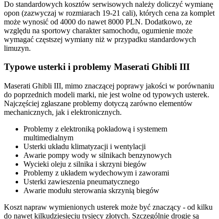
Do standardowych kosztów serwisowych należy doliczyć wymianę
opon (zazwyczaj w rozmiarach 19-21 cali), których cena za komplet
może wynosić od 4000 do nawet 8000 PLN. Dodatkowo, ze
względu na sportowy charakter samochodu, ogumienie może
wymagać częstszej wymiany niż w przypadku standardowych
limuzyn.
Typowe usterki i problemy Maserati Ghibli III
Maserati Ghibli III, mimo znaczącej poprawy jakości w porównaniu
do poprzednich modeli marki, nie jest wolne od typowych usterek.
Najczęściej zgłaszane problemy dotyczą zarówno elementów
mechanicznych, jak i elektronicznych.
Problemy z elektroniką pokładową i systemem
multimedialnym
Usterki układu klimatyzacji i wentylacji
Awarie pompy wody w silnikach benzynowych
Wycieki oleju z silnika i skrzyni biegów
Problemy z układem wydechowym i zaworami
Usterki zawieszenia pneumatycznego
Awarie modułu sterowania skrzynią biegów
Koszt napraw wymienionych usterek może być znaczący - od kilku
do nawet kilkudziesięciu tysięcy złotych. Szczególnie drogie są