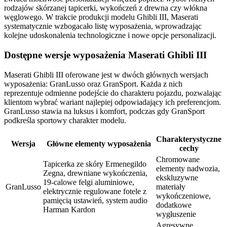
rodzajów skórzanej tapicerki, wykończeń z drewna czy włókna
węglowego. W trakcie produkcji modelu Ghibli III, Maserati
systematycznie wzbogacało listę wyposażenia, wprowadzając
kolejne udoskonalenia technologiczne i nowe opcje personalizacji.
Dostępne wersje wyposażenia Maserati Ghibli III
Maserati Ghibli III oferowane jest w dwóch głównych wersjach
wyposażenia: GranLusso oraz GranSport. Każda z nich
reprezentuje odmienne podejście do charakteru pojazdu, pozwalając
klientom wybrać wariant najlepiej odpowiadający ich preferencjom.
GranLusso stawia na luksus i komfort, podczas gdy GranSport
podkreśla sportowy charakter modelu.
Charakterystyczne
Wersja
Główne elementy wyposażenia
cechy
Chromowane
Tapicerka ze skóry Ermenegildo
elementy nadwozia,
Zegna, drewniane wykończenia,
ekskluzywne
19-calowe felgi aluminiowe,
GranLusso
materiały
elektrycznie regulowane fotele z
wykończeniowe,
pamięcią ustawień, system audio
dodatkowe
Harman Kardon
wygłuszenie
Agresywne