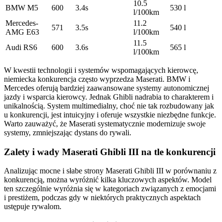
10.5
BMW M5
600
3.4s
530 l
l/100km
Mercedes-
11.2
571
3.5s
540 l
AMG E63
l/100km
11.5
Audi RS6
600
3.6s
565 l
l/100km
W kwestii technologii i systemów wspomagających kierowcę,
niemiecka konkurencja często wyprzedza Maserati. BMW i
Mercedes oferują bardziej zaawansowane systemy autonomicznej
jazdy i wsparcia kierowcy. Jednak Ghibli nadrabia to charakterem i
unikalnością. System multimedialny, choć nie tak rozbudowany jak
u konkurencji, jest intuicyjny i oferuje wszystkie niezbędne funkcje.
Warto zauważyć, że Maserati systematycznie modernizuje swoje
systemy, zmniejszając dystans do rywali.
Zalety i wady Maserati Ghibli III na tle konkurencji
Analizując mocne i słabe strony Maserati Ghibli III w porównaniu z
konkurencją, można wyróżnić kilka kluczowych aspektów. Model
ten szczególnie wyróżnia się w kategoriach związanych z emocjami
i prestiżem, podczas gdy w niektórych praktycznych aspektach
ustępuje rywalom.