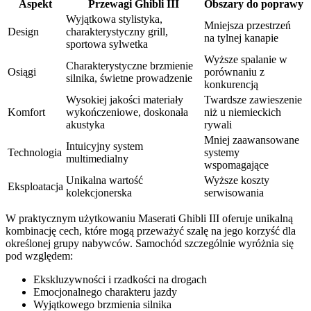
Aspekt
Przewagi Ghibli III
Obszary do poprawy
Wyjątkowa stylistyka,
Mniejsza przestrzeń
Design
charakterystyczny grill,
na tylnej kanapie
sportowa sylwetka
Wyższe spalanie w
Charakterystyczne brzmienie
Osiągi
porównaniu z
silnika, świetne prowadzenie
konkurencją
Wysokiej jakości materiały
Twardsze zawieszenie
Komfort
wykończeniowe, doskonała
niż u niemieckich
akustyka
rywali
Mniej zaawansowane
Intuicyjny system
Technologia
systemy
multimedialny
wspomagające
Unikalna wartość
Wyższe koszty
Eksploatacja
kolekcjonerska
serwisowania
W praktycznym użytkowaniu Maserati Ghibli III oferuje unikalną
kombinację cech, które mogą przeważyć szalę na jego korzyść dla
określonej grupy nabywców. Samochód szczególnie wyróżnia się
pod względem:
Ekskluzywności i rzadkości na drogach
Emocjonalnego charakteru jazdy
Wyjątkowego brzmienia silnika