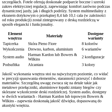
szczegółach. Fotele oferują doskonałe podparcie boczne i szeroki
zakres elektrycznej regulacji, zapewniając komfort zarówno podczas
dynamicznej jazdy, jak i długich podróży. System multimedialny z
ekranem dotykowym o przekątnej 8,4 lub 10,1 cala (w zależności
od roku produkcji) został zintegrowany z deską rozdzielczą w
sposób elegancki i funkcjonalny.
Element
Dostępne
Materiały
wnętrza
warianty
Tapicerka
Skóra Pieno Fiore
8 kolorów
Wykończenia
Drewno, karbon, aluminium
6 wariantów
Harman Kardon lub Bowers &
System audio
2 konfiguracje
Wilkins
Podsufitka
Alcantara
3 kolory
Jakość wykonania wnętrza stoi na najwyższym poziomie, co widać
w precyzji spasowania elementów, staranności przeszyć i doborze
materiałów. Szczególną uwagę zwraca się na detale takie jak
metalowe przełączniki, aluminiowe łopatki zmiany biegów czy
skórzane wykończenie deski rozdzielczej. System audio, dostępny
w dwóch wariantach - Harman Kardon lub topowym Bowers &
Wilkins - zapewnia doskonałą jakość dźwięku, dopasowaną do
akustyki wnętrza.