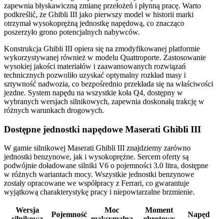
zapewnia błyskawiczną zmianę przełożeń i płynną pracę. Warto
podkreślić, że Ghibli III jako pierwszy model w historii marki
otrzymał wysokoprężną jednostkę napędową, co znacząco
poszerzyło grono potencjalnych nabywców.
Konstrukcja Ghibli III opiera się na zmodyfikowanej platformie
wykorzystywanej również w modelu Quattroporte. Zastosowanie
wysokiej jakości materiałów i zaawansowanych rozwiązań
technicznych pozwoliło uzyskać optymalny rozkład masy i
sztywność nadwozia, co bezpośrednio przekłada się na właściwości
jezdne. System napędu na wszystkie koła Q4, dostępny w
wybranych wersjach silnikowych, zapewnia doskonałą trakcję w
różnych warunkach drogowych.
Dostępne jednostki napędowe Maserati Ghibli III
W gamie silnikowej Maserati Ghibli III znajdziemy zarówno
jednostki benzynowe, jak i wysokoprężne. Sercem oferty są
podwójnie doładowane silniki V6 o pojemności 3.0 litra, dostępne
w różnych wariantach mocy. Wszystkie jednostki benzynowe
zostały opracowane we współpracy z Ferrari, co gwarantuje
wyjątkową charakterystykę pracy i niepowtarzalne brzmienie.
Wersja
Moc
Moment
Pojemność
Napęd
silnikowa
maksymalna
obrotowy