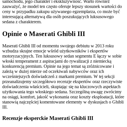
samochodu, jego charakter i ekskluzywność. Warto również
zauważyć, że model ten często oferuje lepszy stosunek wartości do
ceny w przypadku zakupu używanego egzemplarza, co może być
interesującą alternatywą dla osób poszukujących luksusowego
sedana z charakterem.
Opinie o Maserati Ghibli III
Maserati Ghibli III od momentu swojego debiutu w 2013 roku
wzbudza skrajne emocje wśród użytkowników i ekspertów
motoryzacyjnych. Ten luksusowy sedan segmentu E łączy w sobie
włoski temperament z aspiracjami do rywalizacji z niemiecką
konkurencją premium. Opinie na jego temat są zróżnicowane i
zależą w dużej mierze od oczekiwań nabywców oraz ich
wcześniejszych doświadczeń z markami premium. W tej sekcji
przeanalizujemy szczegółowo recenzje ekspertów oraz rzeczywiste
doświadczenia właścicieli, skupiając się na kluczowych aspektach
użytkowania tego włoskiego sedana. Szczególną uwagę zwrócimy
na osiągi, komfort, jakość wykonania oraz koszty eksploatacji, które
stanowią najczęściej komentowane elementy w dyskusjach o Ghibli
III.
Recenzje eksperckie Maserati Ghibli III