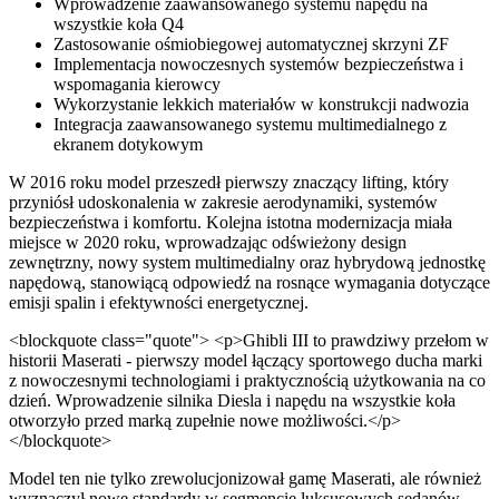
Wprowadzenie zaawansowanego systemu napędu na
wszystkie koła Q4
Zastosowanie ośmiobiegowej automatycznej skrzyni ZF
Implementacja nowoczesnych systemów bezpieczeństwa i
wspomagania kierowcy
Wykorzystanie lekkich materiałów w konstrukcji nadwozia
Integracja zaawansowanego systemu multimedialnego z
ekranem dotykowym
W 2016 roku model przeszedł pierwszy znaczący lifting, który
przyniósł udoskonalenia w zakresie aerodynamiki, systemów
bezpieczeństwa i komfortu. Kolejna istotna modernizacja miała
miejsce w 2020 roku, wprowadzając odświeżony design
zewnętrzny, nowy system multimedialny oraz hybrydową jednostkę
napędową, stanowiącą odpowiedź na rosnące wymagania dotyczące
emisji spalin i efektywności energetycznej.
<blockquote class="quote"> <p>Ghibli III to prawdziwy przełom w
historii Maserati - pierwszy model łączący sportowego ducha marki
z nowoczesnymi technologiami i praktycznością użytkowania na co
dzień. Wprowadzenie silnika Diesla i napędu na wszystkie koła
otworzyło przed marką zupełnie nowe możliwości.</p>
</blockquote>
Model ten nie tylko zrewolucjonizował gamę Maserati, ale również
wyznaczył nowe standardy w segmencie luksusowych sedanów,