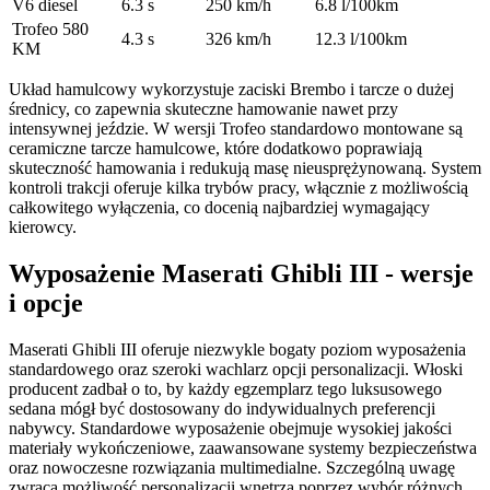
V6 diesel
6.3 s
250 km/h
6.8 l/100km
Trofeo 580
4.3 s
326 km/h
12.3 l/100km
KM
Układ hamulcowy wykorzystuje zaciski Brembo i tarcze o dużej
średnicy, co zapewnia skuteczne hamowanie nawet przy
intensywnej jeździe. W wersji Trofeo standardowo montowane są
ceramiczne tarcze hamulcowe, które dodatkowo poprawiają
skuteczność hamowania i redukują masę nieusprężynowaną. System
kontroli trakcji oferuje kilka trybów pracy, włącznie z możliwością
całkowitego wyłączenia, co docenią najbardziej wymagający
kierowcy.
Wyposażenie Maserati Ghibli III - wersje
i opcje
Maserati Ghibli III oferuje niezwykle bogaty poziom wyposażenia
standardowego oraz szeroki wachlarz opcji personalizacji. Włoski
producent zadbał o to, by każdy egzemplarz tego luksusowego
sedana mógł być dostosowany do indywidualnych preferencji
nabywcy. Standardowe wyposażenie obejmuje wysokiej jakości
materiały wykończeniowe, zaawansowane systemy bezpieczeństwa
oraz nowoczesne rozwiązania multimedialne. Szczególną uwagę
zwraca możliwość personalizacji wnętrza poprzez wybór różnych