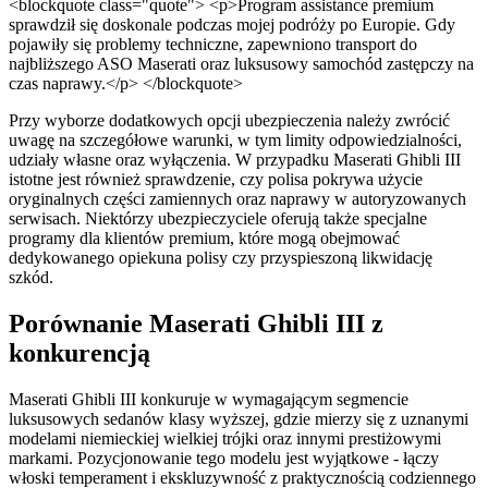
<blockquote class="quote"> <p>Program assistance premium
sprawdził się doskonale podczas mojej podróży po Europie. Gdy
pojawiły się problemy techniczne, zapewniono transport do
najbliższego ASO Maserati oraz luksusowy samochód zastępczy na
czas naprawy.</p> </blockquote>
Przy wyborze dodatkowych opcji ubezpieczenia należy zwrócić
uwagę na szczegółowe warunki, w tym limity odpowiedzialności,
udziały własne oraz wyłączenia. W przypadku Maserati Ghibli III
istotne jest również sprawdzenie, czy polisa pokrywa użycie
oryginalnych części zamiennych oraz naprawy w autoryzowanych
serwisach. Niektórzy ubezpieczyciele oferują także specjalne
programy dla klientów premium, które mogą obejmować
dedykowanego opiekuna polisy czy przyspieszoną likwidację
szkód.
Porównanie Maserati Ghibli III z
konkurencją
Maserati Ghibli III konkuruje w wymagającym segmencie
luksusowych sedanów klasy wyższej, gdzie mierzy się z uznanymi
modelami niemieckiej wielkiej trójki oraz innymi prestiżowymi
markami. Pozycjonowanie tego modelu jest wyjątkowe - łączy
włoski temperament i ekskluzywność z praktycznością codziennego