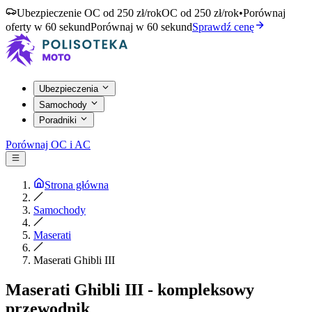
Ubezpieczenie OC od 250 zł/rok
OC od 250 zł/rok
•
Porównaj
oferty w 60 sekund
Porównaj w 60 sekund
Sprawdź cenę
Ubezpieczenia
Samochody
Poradniki
Porównaj OC i AC
Strona główna
Samochody
Maserati
Maserati Ghibli III
Maserati Ghibli III - kompleksowy
przewodnik