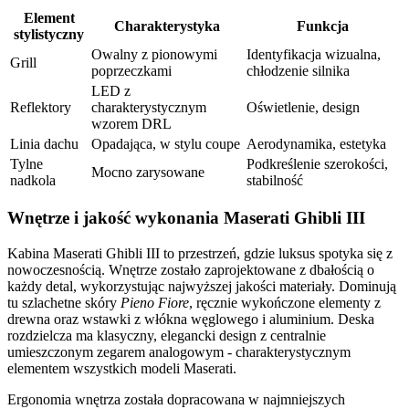
Element
Charakterystyka
Funkcja
stylistyczny
Owalny z pionowymi
Identyfikacja wizualna,
Grill
poprzeczkami
chłodzenie silnika
LED z
Reflektory
charakterystycznym
Oświetlenie, design
wzorem DRL
Linia dachu
Opadająca, w stylu coupe
Aerodynamika, estetyka
Tylne
Podkreślenie szerokości,
Mocno zarysowane
nadkola
stabilność
Wnętrze i jakość wykonania Maserati Ghibli III
Kabina Maserati Ghibli III to przestrzeń, gdzie luksus spotyka się z
nowoczesnością. Wnętrze zostało zaprojektowane z dbałością o
każdy detal, wykorzystując najwyższej jakości materiały. Dominują
tu szlachetne skóry
Pieno Fiore
, ręcznie wykończone elementy z
drewna oraz wstawki z włókna węglowego i aluminium. Deska
rozdzielcza ma klasyczny, elegancki design z centralnie
umieszczonym zegarem analogowym - charakterystycznym
elementem wszystkich modeli Maserati.
Ergonomia wnętrza została dopracowana w najmniejszych