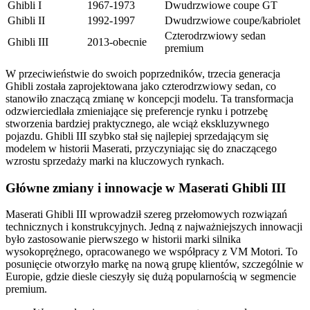
Ghibli I
1967-1973
Dwudrzwiowe coupe GT
Ghibli II
1992-1997
Dwudrzwiowe coupe/kabriolet
Czterodrzwiowy sedan
Ghibli III
2013-obecnie
premium
W przeciwieństwie do swoich poprzedników, trzecia generacja
Ghibli została zaprojektowana jako czterodrzwiowy sedan, co
stanowiło znaczącą zmianę w koncepcji modelu. Ta transformacja
odzwierciedlała zmieniające się preferencje rynku i potrzebę
stworzenia bardziej praktycznego, ale wciąż ekskluzywnego
pojazdu. Ghibli III szybko stał się najlepiej sprzedającym się
modelem w historii Maserati, przyczyniając się do znaczącego
wzrostu sprzedaży marki na kluczowych rynkach.
Główne zmiany i innowacje w Maserati Ghibli III
Maserati Ghibli III wprowadził szereg przełomowych rozwiązań
technicznych i konstrukcyjnych. Jedną z najważniejszych innowacji
było zastosowanie pierwszego w historii marki silnika
wysokoprężnego, opracowanego we współpracy z VM Motori. To
posunięcie otworzyło markę na nową grupę klientów, szczególnie w
Europie, gdzie diesle cieszyły się dużą popularnością w segmencie
premium.