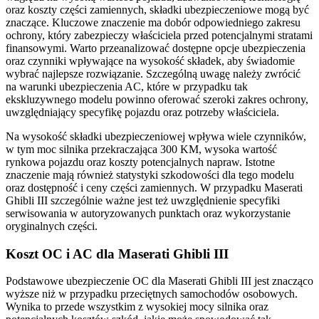
oraz koszty części zamiennych, składki ubezpieczeniowe mogą być
znaczące. Kluczowe znaczenie ma dobór odpowiedniego zakresu
ochrony, który zabezpieczy właściciela przed potencjalnymi stratami
finansowymi. Warto przeanalizować dostępne opcje ubezpieczenia
oraz czynniki wpływające na wysokość składek, aby świadomie
wybrać najlepsze rozwiązanie. Szczególną uwagę należy zwrócić
na warunki ubezpieczenia AC, które w przypadku tak
ekskluzywnego modelu powinno oferować szeroki zakres ochrony,
uwzględniający specyfikę pojazdu oraz potrzeby właściciela.
Na wysokość składki ubezpieczeniowej wpływa wiele czynników,
w tym moc silnika przekraczająca 300 KM, wysoka wartość
rynkowa pojazdu oraz koszty potencjalnych napraw. Istotne
znaczenie mają również statystyki szkodowości dla tego modelu
oraz dostępność i ceny części zamiennych. W przypadku Maserati
Ghibli III szczególnie ważne jest też uwzględnienie specyfiki
serwisowania w autoryzowanych punktach oraz wykorzystanie
oryginalnych części.
Koszt OC i AC dla Maserati Ghibli III
Podstawowe ubezpieczenie OC dla Maserati Ghibli III jest znacząco
wyższe niż w przypadku przeciętnych samochodów osobowych.
Wynika to przede wszystkim z wysokiej mocy silnika oraz