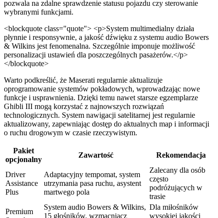
pozwala na zdalne sprawdzenie statusu pojazdu czy sterowanie
wybranymi funkcjami.
<blockquote class="quote"> <p>System multimedialny działa
płynnie i responsywnie, a jakość dźwięku z systemu audio Bowers
& Wilkins jest fenomenalna. Szczególnie imponuje możliwość
personalizacji ustawień dla poszczególnych pasażerów.</p>
</blockquote>
Warto podkreślić, że Maserati regularnie aktualizuje
oprogramowanie systemów pokładowych, wprowadzając nowe
funkcje i usprawnienia. Dzięki temu nawet starsze egzemplarze
Ghibli III mogą korzystać z najnowszych rozwiązań
technologicznych. System nawigacji satelitarnej jest regularnie
aktualizowany, zapewniając dostęp do aktualnych map i informacji
o ruchu drogowym w czasie rzeczywistym.
Pakiet
Zawartość
Rekomendacja
opcjonalny
Zalecany dla osób
Driver
Adaptacyjny tempomat, system
często
Assistance
utrzymania pasa ruchu, asystent
podróżujących w
Plus
martwego pola
trasie
System audio Bowers & Wilkins,
Dla miłośników
Premium
15 głośników, wzmacniacz
wysokiej jakości