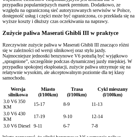
przypadku popularniejszych marek premium. Dodatkowo, ze
względu na ograniczoną sieć autoryzowanych serwisów w Polsce,
dostępność usług i części może być ograniczona, co przekłada się na
wyższe koszty i dłuższy czas oczekiwania na naprawy.
Zużycie paliwa Maserati Ghibli III w praktyce
Rzeczywiste zużycie paliwa w Maserati Ghibli III znacząco różni
się w zależności od wersji silnikowej oraz stylu jazdy.
Najmocniejsze jednostki benzynowe V6 potrafią być wyjątkowo
„spragnione”, szczególnie podczas dynamicznej jazdy miejskiej. W
przypadku spokojnej eksploatacji, zużycie paliwa utrzymuje się na
relatywnie wysokim, ale akceptowalnym poziomie dla tej klasy
samochodu.
Wersja
Miasto
Trasa
Cykl mieszany
silnikowa
(l/100km)
(l/100km)
(l/100km)
3.0 V6 350
15-17
8-9
11-13
KM
3.0 V6 430
17-19
9-10
12-14
KM
3.0 V6 Diesel
9-11
6-7
7-8