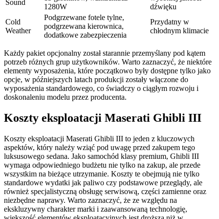
Sound
1280W
dźwięku
Podgrzewane fotele tylne,
Cold
Przydatny w
podgrzewana kierownica,
Weather
chłodnym klimacie
dodatkowe zabezpieczenia
Każdy pakiet opcjonalny został starannie przemyślany pod kątem
potrzeb różnych grup użytkowników. Warto zaznaczyć, że niektóre
elementy wyposażenia, które początkowo były dostępne tylko jako
opcje, w późniejszych latach produkcji zostały włączone do
wyposażenia standardowego, co świadczy o ciągłym rozwoju i
doskonaleniu modelu przez producenta.
Koszty eksploatacji Maserati Ghibli III
Koszty eksploatacji Maserati Ghibli III to jeden z kluczowych
aspektów, który należy wziąć pod uwagę przed zakupem tego
luksusowego sedana. Jako samochód klasy premium, Ghibli III
wymaga odpowiedniego budżetu nie tylko na zakup, ale przede
wszystkim na bieżące utrzymanie. Koszty te obejmują nie tylko
standardowe wydatki jak paliwo czy podstawowe przeglądy, ale
również specjalistyczną obsługę serwisową, części zamienne oraz
niezbędne naprawy. Warto zaznaczyć, że ze względu na
ekskluzywny charakter marki i zaawansowaną technologię,
większość elementów eksploatacyjnych jest droższa niż w