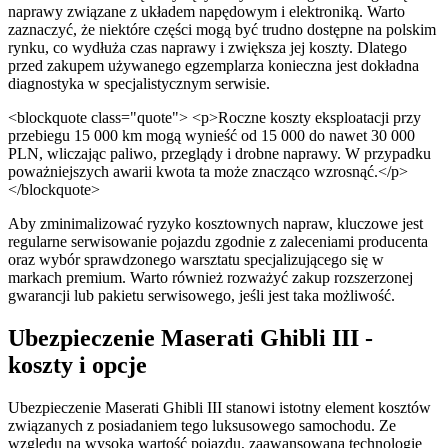
naprawy związane z układem napędowym i elektroniką. Warto
zaznaczyć, że niektóre części mogą być trudno dostępne na polskim
rynku, co wydłuża czas naprawy i zwiększa jej koszty. Dlatego
przed zakupem używanego egzemplarza konieczna jest dokładna
diagnostyka w specjalistycznym serwisie.
<blockquote class="quote"> <p>Roczne koszty eksploatacji przy
przebiegu 15 000 km mogą wynieść od 15 000 do nawet 30 000
PLN, wliczając paliwo, przeglądy i drobne naprawy. W przypadku
poważniejszych awarii kwota ta może znacząco wzrosnąć.</p>
</blockquote>
Aby zminimalizować ryzyko kosztownych napraw, kluczowe jest
regularne serwisowanie pojazdu zgodnie z zaleceniami producenta
oraz wybór sprawdzonego warsztatu specjalizującego się w
markach premium. Warto również rozważyć zakup rozszerzonej
gwarancji lub pakietu serwisowego, jeśli jest taka możliwość.
Ubezpieczenie Maserati Ghibli III -
koszty i opcje
Ubezpieczenie Maserati Ghibli III stanowi istotny element kosztów
związanych z posiadaniem tego luksusowego samochodu. Ze
względu na wysoką wartość pojazdu, zaawansowaną technologię