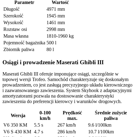
Parametr
Wartość
Długość
4971 mm
Szerokość
1945 mm
Wysokość
1461 mm
Rozstaw osi
2998 mm
Masa własna
1810-1960 kg
Pojemność bagażnika
500 l
Zbiornik paliwa
80 l
Osiągi i prowadzenie Maserati Ghibli III
Maserati Ghibli III oferuje imponujące osiągi, szczególnie w
topowej wersji Trofeo. Samochód charakteryzuje się doskonałym
prowadzeniem, co jest zasługą precyzyjnego układu kierowniczego
i zaawansowanego zawieszenia. System Skyhook z adaptacyjnymi
amortyzatorami pozwala na dostosowanie charakterystyki
zawieszenia do preferencji kierowcy i warunków drogowych.
0-100
Prędkość
Średnie zużycie
Wersja
km/h
max.
paliwa
V6 350 KM
5.5 s
267 km/h
9.6 l/100km
V6 S 430 KM
4.7 s
286 km/h
10.7 l/100km