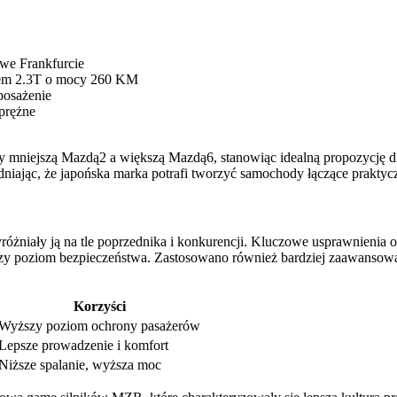
we Frankfurcie
iem 2.3T o mocy 260 KM
yposażenie
prężne
zy mniejszą Mazdą2 a większą Mazdą6, stanowiąc idealną propozycję
iając, że japońska marka potrafi tworzyć samochody łączące praktycz
óżniały ją na tle poprzednika i konkurencji. Kluczowe usprawnienia
yższy poziom bezpieczeństwa. Zastosowano również bardziej zaawans
Korzyści
Wyższy poziom ochrony pasażerów
Lepsze prowadzenie i komfort
Niższe spalanie, wyższa moc