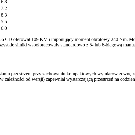
6.8
7.2
8.3
5.5
6.0
zy 1.6 CD oferował 109 KM i imponujący moment obrotowy 240 Nm. M
szystkie silniki współpracowały standardowo z 5- lub 6-biegową manu
taniu przestrzeni przy zachowaniu kompaktowych wymiarów zewnętrzn
 (w zależności od wersji) zapewniał wystarczającą przestrzeń na cod