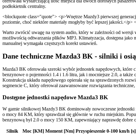
oferowała wystarczającą ilość miejsca dla dwóch dorosłych pasażeró
podłokietnik centralny.
<blockquote class="quote"> <p>Wnętrze Mazdy3 pierwszej generacji 
poziomie, choć niektóre materiały mogłyby być lepszej jakości.</p> 
Warto zwrócić uwagę na system audio, który w zależności od wersji
możliwością odtwarzania plików MP3. Klimatyzacja, dostępna jako m
manualnej wymagała częstszych korekt ustawień.
Dane techniczne Mazda3 BK - silniki i osią
Mazda3 BK oferowała szeroki wybór jednostek napędowych, które c
benzynowe o pojemności 1.4 i 1.6 litra, jak i mocniejsze 2.0, a takż
Konstrukcja układu napędowego opierała się na sprawdzonych rozwi
segmencie C, który oferował zaawansowane rozwiązania techniczne, 
Dostępne jednostki napędowe Mazda3 BK
W gamie silnikowej Mazdy3 BK dominowały nowoczesne jednostki z r
o mocy 84 KM, który sprawdzał się głównie w ruchu miejskim. Pop
benzynową był 2.0 o mocy 150 KM, zapewniający naprawdę dobre o
Silnik
Moc [KM]
Moment [Nm]
Przyspieszenie 0-100 km/h [s]