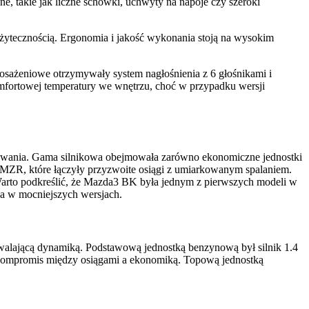
, takie jak liczne schowki, uchwyty na napoje czy szeroki
żytecznością. Ergonomia i jakość wykonania stoją na wysokim
osażeniowe otrzymywały system nagłośnienia z 6 głośnikami i
omfortowej temperatury we wnętrzu, choć w przypadku wersji
owania. Gama silnikowa obejmowała zarówno ekonomiczne jednostki
iki MZR, które łączyły przyzwoite osiągi z umiarkowanym spalaniem.
Warto podkreślić, że Mazda3 BK była jednym z pierwszych modeli w
wa w mocniejszych wersjach.
walającą dynamiką. Podstawową jednostką benzynową był silnik 1.4
 kompromis między osiągami a ekonomiką. Topową jednostką