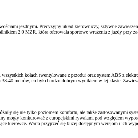
wościami jezdnymi. Precyzyjny układ kierowniczy, sztywne zawieszen
silnikiem 2.0 MZR, która oferowała sportowe wrażenia z jazdy przy z
szystkich kołach (wentylowane z przodu) oraz system ABS z elektr
 38-40 metrów, co było bardzo dobrym wynikiem w tej klasie. Zawies
żniły się nie tylko poziomem komfortu, ale także zastosowanymi syst
any mogły konkurować z europejskimi rywalami pod względem wyposa
 kierowcę. Warto przyjrzeć się bliżej dostępnym wersjom i ich wypos