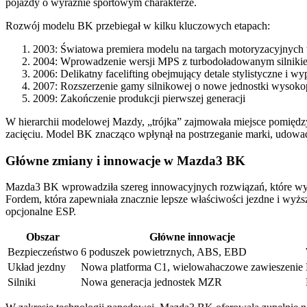
pojazdy o wyraźnie sportowym charakterze.
Rozwój modelu BK przebiegał w kilku kluczowych etapach:
2003: Światowa premiera modelu na targach motoryzacyjnych 
2004: Wprowadzenie wersji MPS z turbodoładowanym silnik
2006: Delikatny facelifting obejmujący detale stylistyczne i w
2007: Rozszerzenie gamy silnikowej o nowe jednostki wysoko
2009: Zakończenie produkcji pierwszej generacji
W hierarchii modelowej Mazdy, „trójka” zajmowała miejsce pomięd
zacięciu. Model BK znacząco wpłynął na postrzeganie marki, udowadn
Główne zmiany i innowacje w Mazda3 BK
Mazda3 BK wprowadziła szereg innowacyjnych rozwiązań, które wyr
Fordem, która zapewniała znacznie lepsze właściwości jezdne i w
opcjonalne ESP.
Obszar
Główne innowacje
Bezpieczeństwo
6 poduszek powietrznych, ABS, EBD
Układ jezdny
Nowa platforma C1, wielowahaczowe zawieszenie
Silniki
Nowa generacja jednostek MZR