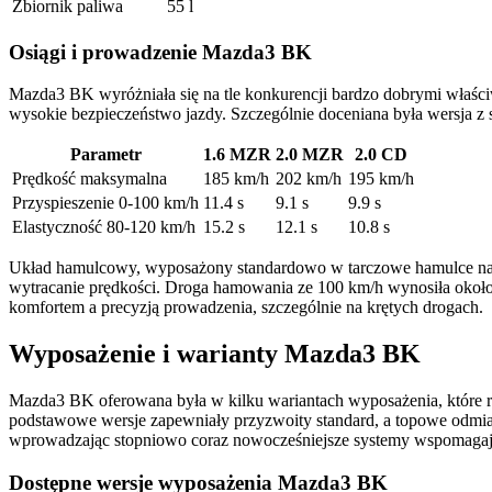
Zbiornik paliwa
55 l
Osiągi i prowadzenie Mazda3 BK
Mazda3 BK wyróżniała się na tle konkurencji bardzo dobrymi właści
wysokie bezpieczeństwo jazdy. Szczególnie doceniana była wersja z 
Parametr
1.6 MZR
2.0 MZR
2.0 CD
Prędkość maksymalna
185 km/h
202 km/h
195 km/h
Przyspieszenie 0-100 km/h
11.4 s
9.1 s
9.9 s
Elastyczność 80-120 km/h
15.2 s
12.1 s
10.8 s
Układ hamulcowy, wyposażony standardowo w tarczowe hamulce na w
wytracanie prędkości. Droga hamowania ze 100 km/h wynosiła około
komfortem a precyzją prowadzenia, szczególnie na krętych drogach.
Wyposażenie i warianty Mazda3 BK
Mazda3 BK oferowana była w kilku wariantach wyposażenia, które ró
podstawowe wersje zapewniały przyzwoity standard, a topowe odmi
wprowadzając stopniowo coraz nowocześniejsze systemy wspomagające
Dostępne wersje wyposażenia Mazda3 BK