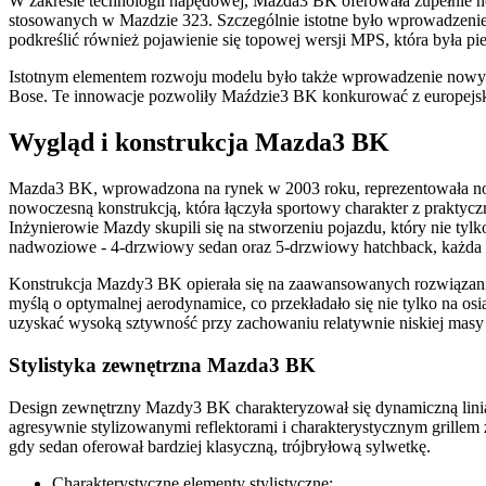
W zakresie technologii napędowej, Mazda3 BK oferowała zupełnie n
stosowanych w Mazdzie 323. Szczególnie istotne było wprowadzenie 
podkreślić również pojawienie się topowej wersji MPS, która była p
Istotnym elementem rozwoju modelu było także wprowadzenie nowych 
Bose. Te innowacje pozwoliły Maździe3 BK konkurować z europejski
Wygląd i konstrukcja Mazda3 BK
Mazda3 BK, wprowadzona na rynek w 2003 roku, reprezentowała nowe
nowoczesną konstrukcją, która łączyła sportowy charakter z praktyc
Inżynierowie Mazdy skupili się na stworzeniu pojazdu, który nie ty
nadwoziowe - 4-drzwiowy sedan oraz 5-drzwiowy hatchback, każda z
Konstrukcja Mazdy3 BK opierała się na zaawansowanych rozwiązan
myślą o optymalnej aerodynamice, co przekładało się nie tylko na 
uzyskać wysoką sztywność przy zachowaniu relatywnie niskiej masy 
Stylistyka zewnętrzna Mazda3 BK
Design zewnętrzny Mazdy3 BK charakteryzował się dynamiczną linią 
agresywnie stylizowanymi reflektorami i charakterystycznym grillem
gdy sedan oferował bardziej klasyczną, trójbryłową sylwetkę.
Charakterystyczne elementy stylistyczne: