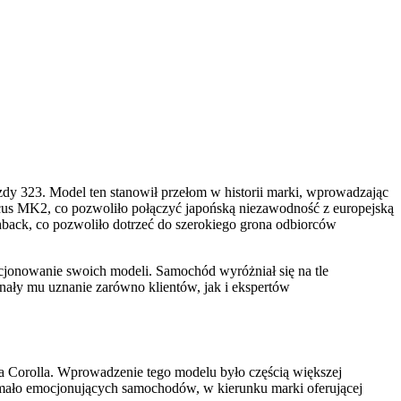
dy 323. Model ten stanowił przełom w historii marki, wprowadzając
ocus MK2, co pozwoliło połączyć japońską niezawodność z europejską
ack, co pozwoliło dotrzeć do szerokiego grona odbiorców
ycjonowanie swoich modeli. Samochód wyróżniał się na tle
nały mu uznanie zarówno klientów, jak i ekspertów
a Corolla. Wprowadzenie tego modelu było częścią większej
 mało emocjonujących samochodów, w kierunku marki oferującej