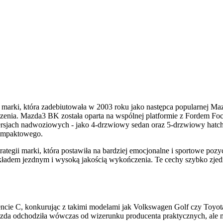
arki, która zadebiutowała w 2003 roku jako następca popularnej Maz
adzenia. Mazda3 BK została oparta na wspólnej platformie z Fordem F
sjach nadwoziowych - jako 4-drzwiowy sedan oraz 5-drzwiowy hatchb
kompaktowego.
tegii marki, która postawiła na bardziej emocjonalne i sportowe poz
układem jezdnym i wysoką jakością wykończenia. Te cechy szybko zjed
ncie C, konkurując z takimi modelami jak Volkswagen Golf czy Toyot
 Mazda odchodziła wówczas od wizerunku producenta praktycznych, ale