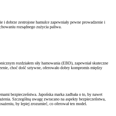
ie i dobrze zestrojone hamulce zapewniały pewne prowadzenie i
achowaniu rozsądnego zużycia paliwa.
onicznym rozdziałem siły hamowania (EBD), zapewniał skuteczne
zenie, choć dość sztywne, oferowało dobry kompromis między
emami bezpieczeństwa. Japońska marka zadbała o to, by nawet
żenia. Szczególną uwagę zwracano na aspekty bezpieczeństwa,
ażeniu, by lepiej zrozumieć, co oferował ten model.