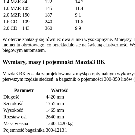
1.4 MZR
84
122
14.2
1.6 MZR
105
145
11.4
2.0 MZR
150
187
9.1
1.6 CD
109
240
11.6
2.0 CD
143
360
9.9
W ofercie znalazły się również dwa silniki wysokoprężne. Mniejs
momentu obrotowego, co przekładało się na świetną elastyczność. W
biegowym automatem.
Wymiary, masy i pojemności Mazda3 BK
Mazda3 BK została zaprojektowana z myślą o optymalnym wykorzys
pierwszym rzędzie siedzeń, a bagażnik o pojemności 300-350 litrów
Parametr
Wartość
Długość
4420 mm
Szerokość
1755 mm
Wysokość
1465 mm
Rozstaw osi
2640 mm
Masa własna
1240-1420 kg
Pojemność bagażnika
300-1213 l