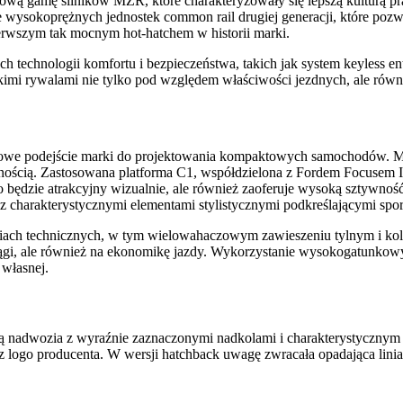
ową gamę silników MZR, które charakteryzowały się lepszą kulturą p
wysokoprężnych jednostek common rail drugiej generacji, które pozw
ierwszym tak mocnym hot-hatchem w historii marki.
technologii komfortu i bezpieczeństwa, takich jak system keyless e
mi rywalami nie tylko pod względem właściwości jezdnych, ale równ
 podejście marki do projektowania kompaktowych samochodów. Model 
znością. Zastosowana platforma C1, współdzielona z Fordem Focusem II
lko będzie atrakcyjny wizualnie, ale również zaoferuje wysoką sztywno
 charakterystycznymi elementami stylistycznymi podkreślającymi spo
iach technicznych, w tym wielowahaczowym zawieszeniu tylnym i ko
osiągi, ale również na ekonomikę jazdy. Wykorzystanie wysokogatunko
własnej.
nadwozia z wyraźnie zaznaczonymi nadkolami i charakterystycznym pr
 z logo producenta. W wersji hatchback uwagę zwracała opadająca lin