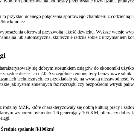
w. Komfort podróżowania podnosiły przemyślane rozwiązania praktyczne
to przykład udanego połączenia sportowego charakteru z codzienną u
</blockquote>
 wyposażenia oferował przyzwoitą jakość dźwięku. Wyższe wersje wyp
anualna lub automatyczna, skutecznie radziła sobie z utrzymaniem k
gi
harakteryzowały się dobrym stosunkiem osiągów do ekonomiki użytk
e oszczędne diesle 1.6 i 2.0. Szczególnie cenione były benzynowe siln
ązaniach technicznych, co przekładało się na wysoką niezawodność. 
takie jak system zmiennych faz rozrządu czy bezpośredni wtrysk pali
odziny MZR, które charakteryzowały się dobrą kulturą pracy i zado
ularnym wyborem był motor 1.6 generujący 105 KM, oferujący dobry
siągi.
Średnie spalanie [l/100km]