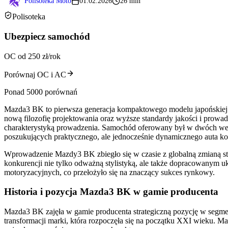
Polisoteka Moto
01.02.2026
26 min
Polisoteka
Ubezpiecz samochód
OC od 250 zł/rok
Porównaj OC i AC
Ponad 5000 porównań
Mazda3 BK to pierwsza generacja kompaktowego modelu japońskiej m
nową filozofię projektowania oraz wyższe standardy jakości i prow
charakterystyką prowadzenia. Samochód oferowany był w dwóch wer
poszukujących praktycznego, ale jednocześnie dynamicznego auta 
Wprowadzenie Mazdy3 BK zbiegło się w czasie z globalną zmianą stra
konkurencji nie tylko odważną stylistyką, ale także dopracowanym 
motoryzacyjnych, co przełożyło się na znaczący sukces rynkowy.
Historia i pozycja Mazda3 BK w gamie producenta
Mazda3 BK zajęła w gamie producenta strategiczną pozycję w segme
transformacji marki, która rozpoczęła się na początku XXI wieku.