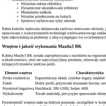
Wyrazista osłona chłodnicy
Dynamicznie ukształtowane reflektory
Muskularne nadkola
Wyraźne przetłoczenia na bokach
Sportowo stylizowany tylny zderzak
Paleta kolorów nadwozia obejmowała zarówno stonowane odcienie, ja
opracowany z wykorzystaniem technologii wielowarstwowego nakładan
było odpowiedzią na problemy z rdzą występujące we wcześniejszyc
Wnętrze i jakość wykonania Mazda3 BK
Kabina Mazdy3 BK została zaprojektowana z naciskiem na ergonomię 
wykończeniowe, choć nie najwyższej klasy premium, oferowały zadowa
irytujących trzasków podczas jazdy.
Element wnętrza
Charakterystyka
Deska rozdzielcza
Ergonomiczny układ, czytelne zegary, miękkie
Fotele
Dobry profil, przyzwoite trzymanie boczne, szer
Przestrzeń bagażowa
Hatchback: 300-1200l, Sedan: 400l
Wykończenie
Trwałe materiały, precyzyjne spasowanie elem
Przestronność wnętrza stała na dobrym poziomie, szczególnie w kon