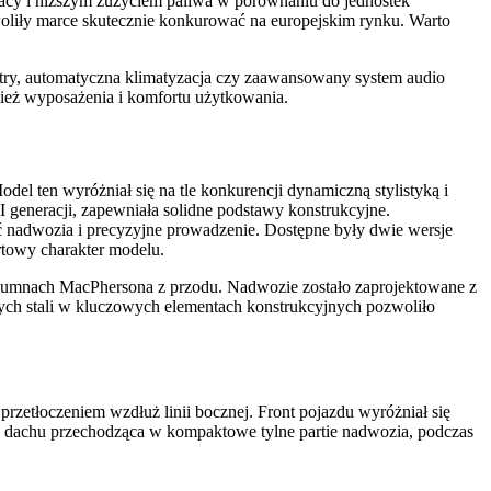
racy i niższym zużyciem paliwa w porównaniu do jednostek
oliły marce skutecznie konkurować na europejskim rynku. Warto
ntry, automatyczna klimatyzacja czy zaawansowany system audio
ież wyposażenia i komfortu użytkowania.
ten wyróżniał się na tle konkurencji dynamiczną stylistyką i
 generacji, zapewniała solidne podstawy konstrukcyjne.
ść nadwozia i precyzyjne prowadzenie. Dostępne były dwie wersje
rtowy charakter modelu.
lumnach MacPhersona z przodu. Nadwozie zostało zaprojektowane z
wych stali w kluczowych elementach konstrukcyjnych pozwoliło
zetłoczeniem wzdłuż linii bocznej. Front pojazdu wyróżniał się
ia dachu przechodząca w kompaktowe tylne partie nadwozia, podczas