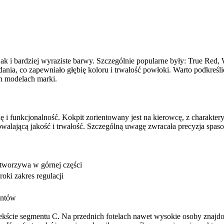
k i bardziej wyraziste barwy. Szczególnie popularne były: True Red, 
ia, co zapewniało głębię koloru i trwałość powłoki. Warto podkreśli
h modelach marki.
i funkcjonalność. Kokpit zorientowany jest na kierowcę, z charakte
lającą jakość i trwałość. Szczególną uwagę zwracała precyzja spasow
 tworzywa w górnej części
oki zakres regulacji
entów
tekście segmentu C. Na przednich fotelach nawet wysokie osoby znajd