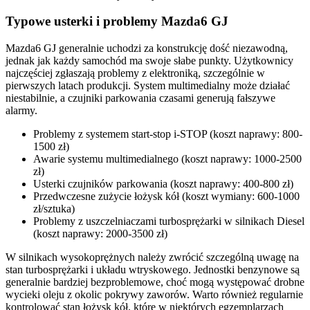
Typowe usterki i problemy Mazda6 GJ
Mazda6 GJ generalnie uchodzi za konstrukcję dość niezawodną,
jednak jak każdy samochód ma swoje słabe punkty. Użytkownicy
najczęściej zgłaszają problemy z elektroniką, szczególnie w
pierwszych latach produkcji. System multimedialny może działać
niestabilnie, a czujniki parkowania czasami generują fałszywe
alarmy.
Problemy z systemem start-stop i-STOP (koszt naprawy: 800-
1500 zł)
Awarie systemu multimedialnego (koszt naprawy: 1000-2500
zł)
Usterki czujników parkowania (koszt naprawy: 400-800 zł)
Przedwczesne zużycie łożysk kół (koszt wymiany: 600-1000
zł/sztuka)
Problemy z uszczelniaczami turbosprężarki w silnikach Diesel
(koszt naprawy: 2000-3500 zł)
W silnikach wysokoprężnych należy zwrócić szczególną uwagę na
stan turbosprężarki i układu wtryskowego. Jednostki benzynowe są
generalnie bardziej bezproblemowe, choć mogą występować drobne
wycieki oleju z okolic pokrywy zaworów. Warto również regularnie
kontrolować stan łożysk kół, które w niektórych egzemplarzach