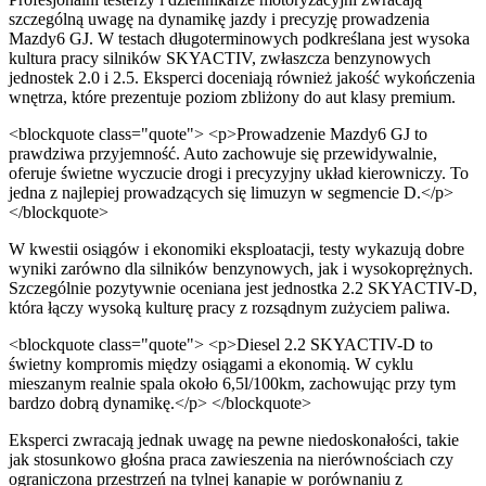
szczególną uwagę na dynamikę jazdy i precyzję prowadzenia
Mazdy6 GJ. W testach długoterminowych podkreślana jest wysoka
kultura pracy silników SKYACTIV, zwłaszcza benzynowych
jednostek 2.0 i 2.5. Eksperci doceniają również jakość wykończenia
wnętrza, które prezentuje poziom zbliżony do aut klasy premium.
<blockquote class="quote"> <p>Prowadzenie Mazdy6 GJ to
prawdziwa przyjemność. Auto zachowuje się przewidywalnie,
oferuje świetne wyczucie drogi i precyzyjny układ kierowniczy. To
jedna z najlepiej prowadzących się limuzyn w segmencie D.</p>
</blockquote>
W kwestii osiągów i ekonomiki eksploatacji, testy wykazują dobre
wyniki zarówno dla silników benzynowych, jak i wysokoprężnych.
Szczególnie pozytywnie oceniana jest jednostka 2.2 SKYACTIV-D,
która łączy wysoką kulturę pracy z rozsądnym zużyciem paliwa.
<blockquote class="quote"> <p>Diesel 2.2 SKYACTIV-D to
świetny kompromis między osiągami a ekonomią. W cyklu
mieszanym realnie spala około 6,5l/100km, zachowując przy tym
bardzo dobrą dynamikę.</p> </blockquote>
Eksperci zwracają jednak uwagę na pewne niedoskonałości, takie
jak stosunkowo głośna praca zawieszenia na nierównościach czy
ograniczona przestrzeń na tylnej kanapie w porównaniu z