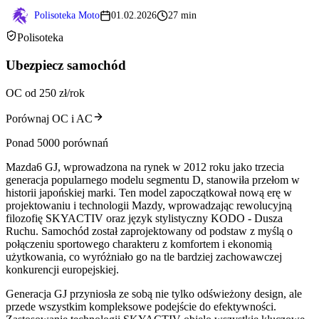
Polisoteka Moto
01.02.2026
27 min
Polisoteka
Ubezpiecz samochód
OC od 250 zł/rok
Porównaj OC i AC
Ponad 5000 porównań
Mazda6 GJ, wprowadzona na rynek w 2012 roku jako trzecia
generacja popularnego modelu segmentu D, stanowiła przełom w
historii japońskiej marki. Ten model zapoczątkował nową erę w
projektowaniu i technologii Mazdy, wprowadzając rewolucyjną
filozofię SKYACTIV oraz język stylistyczny KODO - Dusza
Ruchu. Samochód został zaprojektowany od podstaw z myślą o
połączeniu sportowego charakteru z komfortem i ekonomią
użytkowania, co wyróżniało go na tle bardziej zachowawczej
konkurencji europejskiej.
Generacja GJ przyniosła ze sobą nie tylko odświeżony design, ale
przede wszystkim kompleksowe podejście do efektywności.