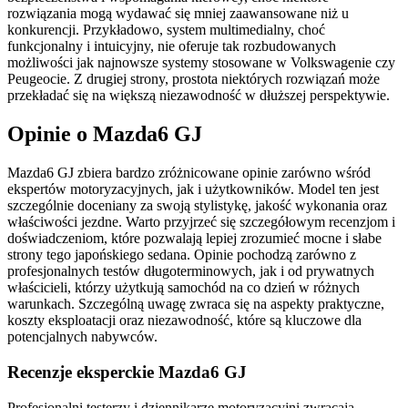
rozwiązania mogą wydawać się mniej zaawansowane niż u
konkurencji. Przykładowo, system multimedialny, choć
funkcjonalny i intuicyjny, nie oferuje tak rozbudowanych
możliwości jak najnowsze systemy stosowane w Volkswagenie czy
Peugeocie. Z drugiej strony, prostota niektórych rozwiązań może
przekładać się na większą niezawodność w dłuższej perspektywie.
Opinie o Mazda6 GJ
Mazda6 GJ zbiera bardzo zróżnicowane opinie zarówno wśród
ekspertów motoryzacyjnych, jak i użytkowników. Model ten jest
szczególnie doceniany za swoją stylistykę, jakość wykonania oraz
właściwości jezdne. Warto przyjrzeć się szczegółowym recenzjom i
doświadczeniom, które pozwalają lepiej zrozumieć mocne i słabe
strony tego japońskiego sedana. Opinie pochodzą zarówno z
profesjonalnych testów długoterminowych, jak i od prywatnych
właścicieli, którzy użytkują samochód na co dzień w różnych
warunkach. Szczególną uwagę zwraca się na aspekty praktyczne,
koszty eksploatacji oraz niezawodność, które są kluczowe dla
potencjalnych nabywców.
Recenzje eksperckie Mazda6 GJ
Profesjonalni testerzy i dziennikarze motoryzacyjni zwracają