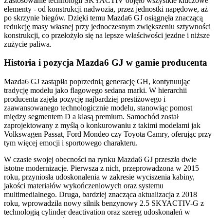
Zastosowanie technologii SKYACTIV objęło wszystkie kluczowe
elementy - od konstrukcji nadwozia, przez jednostki napędowe, aż
po skrzynie biegów. Dzięki temu Mazda6 GJ osiągnęła znaczącą
redukcję masy własnej przy jednoczesnym zwiększeniu sztywności
konstrukcji, co przełożyło się na lepsze właściwości jezdne i niższe
zużycie paliwa.
Historia i pozycja Mazda6 GJ w gamie producenta
Mazda6 GJ zastąpiła poprzednią generację GH, kontynuując
tradycję modelu jako flagowego sedana marki. W hierarchii
producenta zajęła pozycję najbardziej prestiżowego i
zaawansowanego technologicznie modelu, stanowiąc pomost
między segmentem D a klasą premium. Samochód został
zaprojektowany z myślą o konkurowaniu z takimi modelami jak
Volkswagen Passat, Ford Mondeo czy Toyota Camry, oferując przy
tym więcej emocji i sportowego charakteru.
W czasie swojej obecności na rynku Mazda6 GJ przeszła dwie
istotne modernizacje. Pierwsza z nich, przeprowadzona w 2015
roku, przyniosła udoskonalenia w zakresie wyciszenia kabiny,
jakości materiałów wykończeniowych oraz systemu
multimedialnego. Druga, bardziej znacząca aktualizacja z 2018
roku, wprowadziła nowy silnik benzynowy 2.5 SKYACTIV-G z
technologią cylinder deactivation oraz szereg udoskonaleń w