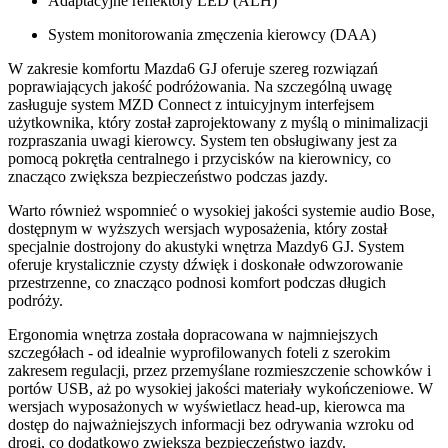
Adaptacyjne reflektory LED (ALH)
System monitorowania zmęczenia kierowcy (DAA)
W zakresie komfortu Mazda6 GJ oferuje szereg rozwiązań
poprawiających jakość podróżowania. Na szczególną uwagę
zasługuje system MZD Connect z intuicyjnym interfejsem
użytkownika, który został zaprojektowany z myślą o minimalizacji
rozpraszania uwagi kierowcy. System ten obsługiwany jest za
pomocą pokrętła centralnego i przycisków na kierownicy, co
znacząco zwiększa bezpieczeństwo podczas jazdy.
Warto również wspomnieć o wysokiej jakości systemie audio Bose,
dostępnym w wyższych wersjach wyposażenia, który został
specjalnie dostrojony do akustyki wnętrza Mazdy6 GJ. System
oferuje krystalicznie czysty dźwięk i doskonałe odwzorowanie
przestrzenne, co znacząco podnosi komfort podczas długich
podróży.
Ergonomia wnętrza została dopracowana w najmniejszych
szczegółach - od idealnie wyprofilowanych foteli z szerokim
zakresem regulacji, przez przemyślane rozmieszczenie schowków i
portów USB, aż po wysokiej jakości materiały wykończeniowe. W
wersjach wyposażonych w wyświetlacz head-up, kierowca ma
dostęp do najważniejszych informacji bez odrywania wzroku od
drogi, co dodatkowo zwiększa bezpieczeństwo jazdy.