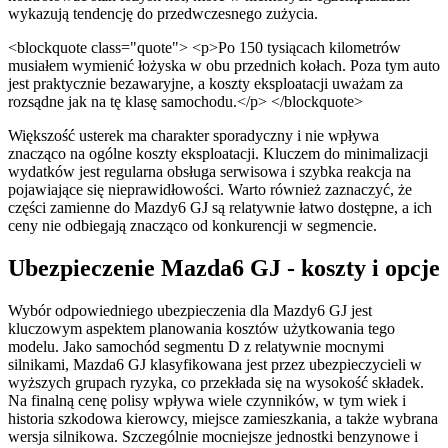
wykazują tendencję do przedwczesnego zużycia.
<blockquote class="quote"> <p>Po 150 tysiącach kilometrów
musiałem wymienić łożyska w obu przednich kołach. Poza tym auto
jest praktycznie bezawaryjne, a koszty eksploatacji uważam za
rozsądne jak na tę klasę samochodu.</p> </blockquote>
Większość usterek ma charakter sporadyczny i nie wpływa
znacząco na ogólne koszty eksploatacji. Kluczem do minimalizacji
wydatków jest regularna obsługa serwisowa i szybka reakcja na
pojawiające się nieprawidłowości. Warto również zaznaczyć, że
części zamienne do Mazdy6 GJ są relatywnie łatwo dostępne, a ich
ceny nie odbiegają znacząco od konkurencji w segmencie.
Ubezpieczenie Mazda6 GJ - koszty i opcje
Wybór odpowiedniego ubezpieczenia dla Mazdy6 GJ jest
kluczowym aspektem planowania kosztów użytkowania tego
modelu. Jako samochód segmentu D z relatywnie mocnymi
silnikami, Mazda6 GJ klasyfikowana jest przez ubezpieczycieli w
wyższych grupach ryzyka, co przekłada się na wysokość składek.
Na finalną cenę polisy wpływa wiele czynników, w tym wiek i
historia szkodowa kierowcy, miejsce zamieszkania, a także wybrana
wersja silnikowa. Szczególnie mocniejsze jednostki benzynowe i