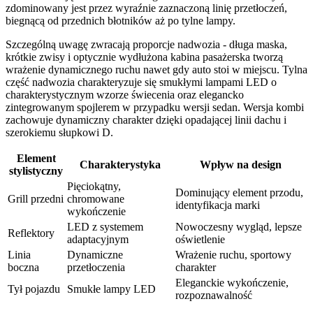
zdominowany jest przez wyraźnie zaznaczoną linię przetłoczeń,
biegnącą od przednich błotników aż po tylne lampy.
Szczególną uwagę zwracają proporcje nadwozia - długa maska,
krótkie zwisy i optycznie wydłużona kabina pasażerska tworzą
wrażenie dynamicznego ruchu nawet gdy auto stoi w miejscu. Tylna
część nadwozia charakteryzuje się smukłymi lampami LED o
charakterystycznym wzorze świecenia oraz elegancko
zintegrowanym spojlerem w przypadku wersji sedan. Wersja kombi
zachowuje dynamiczny charakter dzięki opadającej linii dachu i
szerokiemu słupkowi D.
Element
Charakterystyka
Wpływ na design
stylistyczny
Pięciokątny,
Dominujący element przodu,
Grill przedni
chromowane
identyfikacja marki
wykończenie
LED z systemem
Nowoczesny wygląd, lepsze
Reflektory
adaptacyjnym
oświetlenie
Linia
Dynamiczne
Wrażenie ruchu, sportowy
boczna
przetłoczenia
charakter
Eleganckie wykończenie,
Tył pojazdu
Smukłe lampy LED
rozpoznawalność