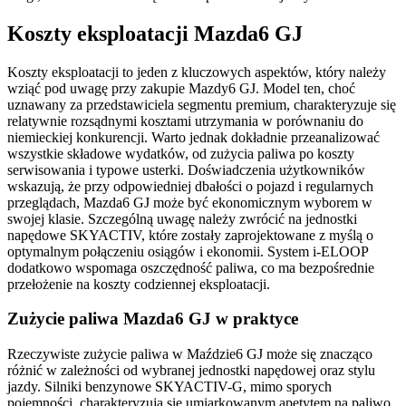
Koszty eksploatacji Mazda6 GJ
Koszty eksploatacji to jeden z kluczowych aspektów, który należy
wziąć pod uwagę przy zakupie Mazdy6 GJ. Model ten, choć
uznawany za przedstawiciela segmentu premium, charakteryzuje się
relatywnie rozsądnymi kosztami utrzymania w porównaniu do
niemieckiej konkurencji. Warto jednak dokładnie przeanalizować
wszystkie składowe wydatków, od zużycia paliwa po koszty
serwisowania i typowe usterki. Doświadczenia użytkowników
wskazują, że przy odpowiedniej dbałości o pojazd i regularnych
przeglądach, Mazda6 GJ może być ekonomicznym wyborem w
swojej klasie. Szczególną uwagę należy zwrócić na jednostki
napędowe SKYACTIV, które zostały zaprojektowane z myślą o
optymalnym połączeniu osiągów i ekonomii. System i-ELOOP
dodatkowo wspomaga oszczędność paliwa, co ma bezpośrednie
przełożenie na koszty codziennej eksploatacji.
Zużycie paliwa Mazda6 GJ w praktyce
Rzeczywiste zużycie paliwa w Maździe6 GJ może się znacząco
różnić w zależności od wybranej jednostki napędowej oraz stylu
jazdy. Silniki benzynowe SKYACTIV-G, mimo sporych
pojemności, charakteryzują się umiarkowanym apetytem na paliwo.