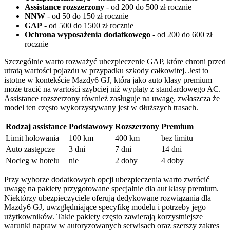
Assistance rozszerzony
- od 200 do 500 zł rocznie
NNW
- od 50 do 150 zł rocznie
GAP
- od 500 do 1500 zł rocznie
Ochrona wyposażenia dodatkowego
- od 200 do 600 zł
rocznie
Szczególnie warto rozważyć ubezpieczenie GAP, które chroni przed
utratą wartości pojazdu w przypadku szkody całkowitej. Jest to
istotne w kontekście Mazdy6 GJ, która jako auto klasy premium
może tracić na wartości szybciej niż wypłaty z standardowego AC.
Assistance rozszerzony również zasługuje na uwagę, zwłaszcza że
model ten często wykorzystywany jest w dłuższych trasach.
Rodzaj assistance
Podstawowy
Rozszerzony
Premium
Limit holowania
100 km
400 km
bez limitu
Auto zastępcze
3 dni
7 dni
14 dni
Nocleg w hotelu
nie
2 doby
4 doby
Przy wyborze dodatkowych opcji ubezpieczenia warto zwrócić
uwagę na pakiety przygotowane specjalnie dla aut klasy premium.
Niektórzy ubezpieczyciele oferują dedykowane rozwiązania dla
Mazdy6 GJ, uwzględniające specyfikę modelu i potrzeby jego
użytkowników. Takie pakiety często zawierają korzystniejsze
warunki napraw w autoryzowanych serwisach oraz szerszy zakres