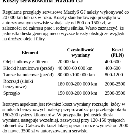
Koszty serwisowania Mazda6 GJ
Regularne przeglądy serwisowe Mazdy6 GJ należy wykonywać co
20 000 km lub raz w roku. Koszty standardowego przeglądu w
autoryzowanym serwisie wahają się od 800 do 1500 zł, w
zależności od zakresu prac i rodzaju silnika. Warto zaznaczyć, że
jednostki diesla generują nieco wyższe koszty obsługi ze względu
na droższe oleje i filtry.
Częstotliwość
Koszt
Element
wymiany
(PLN)
Olej silnikowy z filtrem
20 000 km
400-600
Klocki hamulcowe (przód)
40 000-60 000 km
400-600
Tarcze hamulcowe (przód)
80 000-100 000 km
800-1200
Rozrząd (silniki
180 000-200 000 km
2000-2500
benzynowe)
Sprzęgło
150 000-200 000 km
2500-3500
Istotnym aspektem jest również koszt wymiany rozrządu, który w
silnikach benzynowych należy przeprowadzić po przebiegu około
180-200 tysięcy kilometrów. W przypadku jednostek diesla
wymiana następuje wcześniej, zazwyczaj przy 120-150 tysiącach
kilometrów. Całkowity koszt takiej operacji może wynieść od 2000
do nawet 3500 zł w autoryzowanym serwisie.