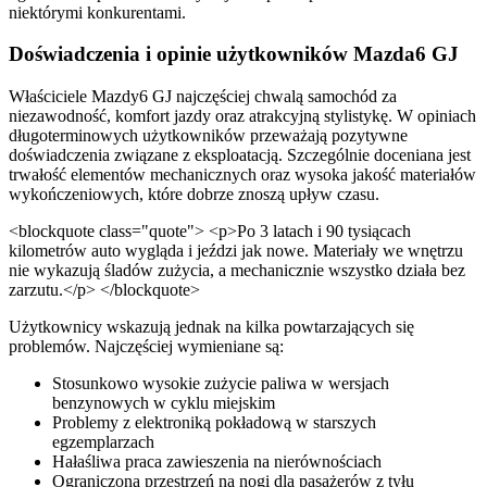
niektórymi konkurentami.
Doświadczenia i opinie użytkowników Mazda6 GJ
Właściciele Mazdy6 GJ najczęściej chwalą samochód za
niezawodność, komfort jazdy oraz atrakcyjną stylistykę. W opiniach
długoterminowych użytkowników przeważają pozytywne
doświadczenia związane z eksploatacją. Szczególnie doceniana jest
trwałość elementów mechanicznych oraz wysoka jakość materiałów
wykończeniowych, które dobrze znoszą upływ czasu.
<blockquote class="quote"> <p>Po 3 latach i 90 tysiącach
kilometrów auto wygląda i jeździ jak nowe. Materiały we wnętrzu
nie wykazują śladów zużycia, a mechanicznie wszystko działa bez
zarzutu.</p> </blockquote>
Użytkownicy wskazują jednak na kilka powtarzających się
problemów. Najczęściej wymieniane są:
Stosunkowo wysokie zużycie paliwa w wersjach
benzynowych w cyklu miejskim
Problemy z elektroniką pokładową w starszych
egzemplarzach
Hałaśliwa praca zawieszenia na nierównościach
Ograniczona przestrzeń na nogi dla pasażerów z tyłu