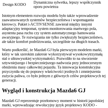
Dynamiczna sylwetka, lepszy współczynnik
Design KODO
oporu powietrza
Istotnym elementem rozwoju modelu było także wprowadzenie
zaawansowanych systemów bezpieczeństwa i wspomagania
kierowcy. Pakiet i-ACTIVSENSE zawierał między innymi
adaptacyjny tempomat, system monitorowania martwego pola,
asystenta pasa ruchu czy system automatycznego hamowania
awaryjnego. Te rozwiązania nie tylko zwiększyły bezpieczeństwo,
ale także komfort podróżowania, szczególnie na długich trasach.
Warto podkreślić, że Mazda6 GJ była pierwszym modelem marki,
który w tak szerokim zakresie wykorzystywał wysokowytrzymałą
stal o ultrawysokiej wytrzymałości. Pozwoliło to na stworzenie
sztywniejszego i bezpieczniejszego nadwozia przy jednoczesnym
obniżeniu masy całkowitej pojazdu. Ta innowacja konstrukcyjna
przyczyniła się do poprawy właściwości jezdnych i zmniejszenia
zużycia paliwa, co było jednym z głównych celów projektowych tej
generacji.
Wygląd i konstrukcja Mazda6 GJ
Mazda6 GJ reprezentuje przełomowy moment w historii japońskiej
marki, wprowadzając rewolucyjny język projektowy KODO -