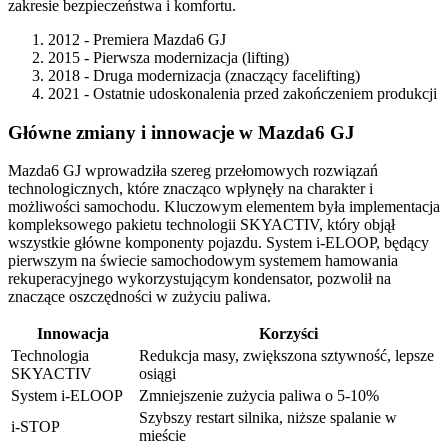
zakresie bezpieczeństwa i komfortu.
2012 - Premiera Mazda6 GJ
2015 - Pierwsza modernizacja (lifting)
2018 - Druga modernizacja (znaczący facelifting)
2021 - Ostatnie udoskonalenia przed zakończeniem produkcji
Główne zmiany i innowacje w Mazda6 GJ
Mazda6 GJ wprowadziła szereg przełomowych rozwiązań
technologicznych, które znacząco wpłynęły na charakter i
możliwości samochodu. Kluczowym elementem była implementacja
kompleksowego pakietu technologii SKYACTIV, który objął
wszystkie główne komponenty pojazdu. System i-ELOOP, będący
pierwszym na świecie samochodowym systemem hamowania
rekuperacyjnego wykorzystującym kondensator, pozwolił na
znaczące oszczędności w zużyciu paliwa.
Innowacja
Korzyści
Technologia
Redukcja masy, zwiększona sztywność, lepsze
SKYACTIV
osiągi
System i-ELOOP
Zmniejszenie zużycia paliwa o 5-10%
Szybszy restart silnika, niższe spalanie w
i-STOP
mieście