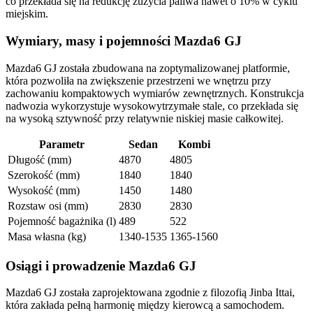
co przekłada się na redukcję zużycia paliwa nawet o 10% w cyklu
miejskim.
Wymiary, masy i pojemności Mazda6 GJ
Mazda6 GJ została zbudowana na zoptymalizowanej platformie,
która pozwoliła na zwiększenie przestrzeni we wnętrzu przy
zachowaniu kompaktowych wymiarów zewnętrznych. Konstrukcja
nadwozia wykorzystuje wysokowytrzymałe stale, co przekłada się
na wysoką sztywność przy relatywnie niskiej masie całkowitej.
Parametr
Sedan
Kombi
Długość (mm)
4870
4805
Szerokość (mm)
1840
1840
Wysokość (mm)
1450
1480
Rozstaw osi (mm)
2830
2830
Pojemność bagażnika (l)
489
522
Masa własna (kg)
1340-1535
1365-1560
Osiągi i prowadzenie Mazda6 GJ
Mazda6 GJ została zaprojektowana zgodnie z filozofią Jinba Ittai,
która zakłada pełną harmonię między kierowcą a samochodem.