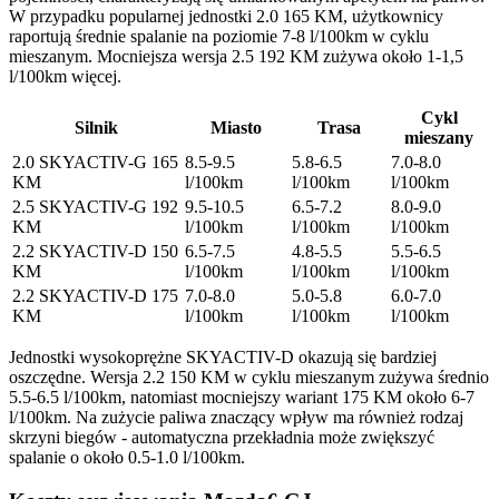
W przypadku popularnej jednostki 2.0 165 KM, użytkownicy
raportują średnie spalanie na poziomie 7-8 l/100km w cyklu
mieszanym. Mocniejsza wersja 2.5 192 KM zużywa około 1-1,5
l/100km więcej.
Cykl
Silnik
Miasto
Trasa
mieszany
2.0 SKYACTIV-G 165
8.5-9.5
5.8-6.5
7.0-8.0
KM
l/100km
l/100km
l/100km
2.5 SKYACTIV-G 192
9.5-10.5
6.5-7.2
8.0-9.0
KM
l/100km
l/100km
l/100km
2.2 SKYACTIV-D 150
6.5-7.5
4.8-5.5
5.5-6.5
KM
l/100km
l/100km
l/100km
2.2 SKYACTIV-D 175
7.0-8.0
5.0-5.8
6.0-7.0
KM
l/100km
l/100km
l/100km
Jednostki wysokoprężne SKYACTIV-D okazują się bardziej
oszczędne. Wersja 2.2 150 KM w cyklu mieszanym zużywa średnio
5.5-6.5 l/100km, natomiast mocniejszy wariant 175 KM około 6-7
l/100km. Na zużycie paliwa znaczący wpływ ma również rodzaj
skrzyni biegów - automatyczna przekładnia może zwiększyć
spalanie o około 0.5-1.0 l/100km.