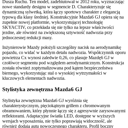
Dusza Ruchu. Ten model, zadebiutował w 2012 roku, wyznaczając
nowe standardy designu w segmencie D. Charakteryzuje się
dynamiczną sylwetką, która łączy sportowy charakter z elegancją
typową dla klasy średniej. Konstrukcyjnie Mazda6 GJ opiera się na
zupełnie nowej platformie, wykorzystującej technologię
SKYACTIV, co przekłada się nie tylko na lepsze właściwości
jezdne, ale również na zwiększoną sztywność nadwozia przy
jednoczesnej redukcji masy.
Inżynierowie Mazdy położyli szczególny nacisk na aerodynamikę
pojazdu, co widać w każdym detalu nadwozia. Współczynnik oporu
powietrza Cx wynosi zaledwie 0,26, co plasuje Mazdę6 GJ w
czołówce segmentu pod względem aerodynamicznym. Konstrukcja
została również zoptymalizowana pod kątem bezpieczeństwa
biernego, wykorzystując stal o wysokiej wytrzymałości w
kluczowych elementach nadwozia.
Stylistyka zewnętrzna Mazda6 GJ
Stylistyka zewnętrzna Mazda6 GJ wyróżnia się
charakterystycznym, pięciokątnym grillem z chromowanym
obramowaniem, który płynnie łączy się z agresywnie zarysowanymi
reflektorami. Adaptacyjne światła LED, dostępne w wyższych
wersjach wyposażenia, nie tylko poprawiają widoczność, ale
również dodają autu nowoczesnego charakteru. Profil boczny