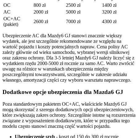
OC
800 zł
2500 zł
1400 zł
AC
2000 zł
5000 zł
3200 zł
OC+AC
2600 zł
7000 zł
4300 zł
(pakiet)
Ubezpieczenie AC dla Mazdy6 GJ stanowi znacznie większy
wydatek, ale jest szczególnie rekomendowane ze względu na
wartość pojazdu i koszty potencjalnych napraw. Cena polisy AC
zależy głównie od wieku samochodu, wybranej wersji silnikowej
oraz zakresu ochrony. Dla 3-5 letniej Mazdy6 GJ należy liczyć się z
wydatkiem rzędu 2000-5000 zł rocznie za samo AC. Warto zwrócić
uwagę na różnice w warunkach ubezpieczenia między
poszczególnymi towarzystwami, szczególnie w zakresie udziału
własnego, amortyzacji części czy wyboru warsztatu naprawczego.
Dodatkowe opcje ubezpieczenia dla Mazda6 GJ
Poza standardowym pakietem OC+AC, właściciele Mazdy6 GJ
mogą skorzystać z szeregu dodatkowych opcji ubezpieczeniowych,
które zwiększają zakres ochrony. Szczególnie istotne są rozszerzenia
związane z wyposażeniem dodatkowym, które w przypadku tego
modelu często stanowi znaczną część wartości pojazdu.
Ubezpieczenie szyb
- koszt od 150 do 300 zł rocznie