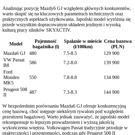
Analizując pozycję Mazdy6 GJ względem głównych konkurentów,
warto skupić się na kluczowych parametrach technicznych oraz
praktycznych aspektach użytkowania. Japoński model wyróżnia się
przede wszystkim dopracowanym układem jezdnym i wysoką
kulturą pracy silników SKYACTIV.
Pojemność
Spalanie w mieście
Cena bazowa
Model
bagażnika (l)
(l/100km)
(PLN)
Mazda6 GJ
480
7.5-8.5
129 900
VW Passat
586
7.2-8.0
139 900
B8
Ford
Mondeo
550
7.8-8.8
134 900
MK5
Peugeot 508
487
7.3-8.3
144 900
II
W bezpośrednim porównaniu Mazda6 GJ oferuje konkurencyjną
cenę bazową, choć ustępuje niektórym rywalom pod względem
przestrzeni bagażowej. Warto jednak zauważyć, że japoński model
rekompensuje to lepszym prowadzeniem i wyższą jakością
wykończenia wnętrza. Volkswagen Passat tradycyjnie przoduje w
praktyczności i przestronności, podczas gdy Peugeot 508 II