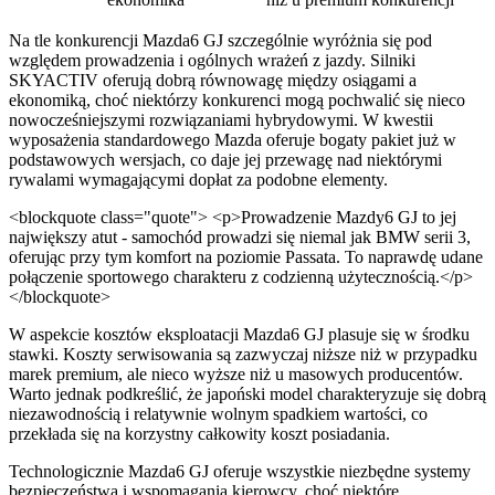
Na tle konkurencji Mazda6 GJ szczególnie wyróżnia się pod
względem prowadzenia i ogólnych wrażeń z jazdy. Silniki
SKYACTIV oferują dobrą równowagę między osiągami a
ekonomiką, choć niektórzy konkurenci mogą pochwalić się nieco
nowocześniejszymi rozwiązaniami hybrydowymi. W kwestii
wyposażenia standardowego Mazda oferuje bogaty pakiet już w
podstawowych wersjach, co daje jej przewagę nad niektórymi
rywalami wymagającymi dopłat za podobne elementy.
<blockquote class="quote"> <p>Prowadzenie Mazdy6 GJ to jej
największy atut - samochód prowadzi się niemal jak BMW serii 3,
oferując przy tym komfort na poziomie Passata. To naprawdę udane
połączenie sportowego charakteru z codzienną użytecznością.</p>
</blockquote>
W aspekcie kosztów eksploatacji Mazda6 GJ plasuje się w środku
stawki. Koszty serwisowania są zazwyczaj niższe niż w przypadku
marek premium, ale nieco wyższe niż u masowych producentów.
Warto jednak podkreślić, że japoński model charakteryzuje się dobrą
niezawodnością i relatywnie wolnym spadkiem wartości, co
przekłada się na korzystny całkowity koszt posiadania.
Technologicznie Mazda6 GJ oferuje wszystkie niezbędne systemy
bezpieczeństwa i wspomagania kierowcy, choć niektóre