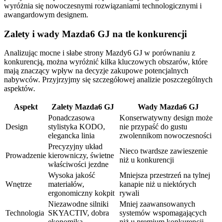
wyróżnia się nowoczesnymi rozwiązaniami technologicznymi i
awangardowym designem.
Zalety i wady Mazda6 GJ na tle konkurencji
Analizując mocne i słabe strony Mazdy6 GJ w porównaniu z
konkurencją, można wyróżnić kilka kluczowych obszarów, które
mają znaczący wpływ na decyzje zakupowe potencjalnych
nabywców. Przyjrzyjmy się szczegółowej analizie poszczególnych
aspektów.
Aspekt
Zalety Mazda6 GJ
Wady Mazda6 GJ
Ponadczasowa
Konserwatywny design może
Design
stylistyka KODO,
nie przypaść do gustu
elegancka linia
zwolennikom nowoczesności
Precyzyjny układ
Nieco twardsze zawieszenie
Prowadzenie
kierowniczy, świetne
niż u konkurencji
właściwości jezdne
Wysoka jakość
Mniejsza przestrzeń na tylnej
Wnętrze
materiałów,
kanapie niż u niektórych
ergonomiczny kokpit
rywali
Niezawodne silniki
Mniej zaawansowanych
Technologia
SKYACTIV, dobra
systemów wspomagających
ekonomika
niż u premium konkurencji