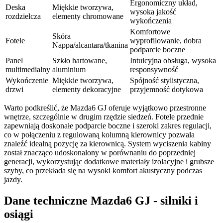
Ergonomiczny układ,
Deska
Miękkie tworzywa,
wysoka jakość
rozdzielcza
elementy chromowane
wykończenia
Komfortowe
Skóra
Fotele
wyprofilowanie, dobra
Nappa/alcantara/tkanina
podparcie boczne
Panel
Szkło hartowane,
Intuicyjna obsługa, wysoka
multimedialny
aluminium
responsywność
Wykończenie
Miękkie tworzywa,
Spójność stylistyczna,
drzwi
elementy dekoracyjne
przyjemność dotykowa
Warto podkreślić, że Mazda6 GJ oferuje wyjątkowo przestronne
wnętrze, szczególnie w drugim rzędzie siedzeń. Fotele przednie
zapewniają doskonałe podparcie boczne i szeroki zakres regulacji,
co w połączeniu z regulowaną kolumną kierownicy pozwala
znaleźć idealną pozycję za kierownicą. System wyciszenia kabiny
został znacząco udoskonalony w porównaniu do poprzedniej
generacji, wykorzystując dodatkowe materiały izolacyjne i grubsze
szyby, co przekłada się na wysoki komfort akustyczny podczas
jazdy.
Dane techniczne Mazda6 GJ - silniki i
osiągi