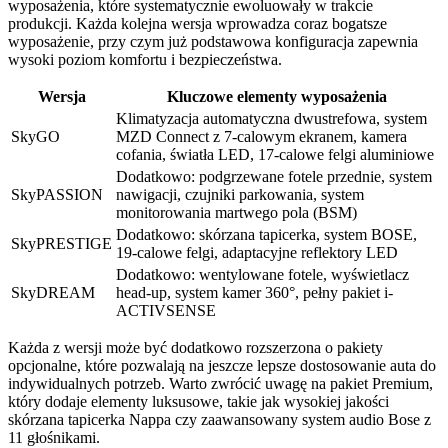
wyposażenia, które systematycznie ewoluowały w trakcie
produkcji. Każda kolejna wersja wprowadza coraz bogatsze
wyposażenie, przy czym już podstawowa konfiguracja zapewnia
wysoki poziom komfortu i bezpieczeństwa.
Wersja
Kluczowe elementy wyposażenia
Klimatyzacja automatyczna dwustrefowa, system
SkyGO
MZD Connect z 7-calowym ekranem, kamera
cofania, światła LED, 17-calowe felgi aluminiowe
Dodatkowo: podgrzewane fotele przednie, system
SkyPASSION
nawigacji, czujniki parkowania, system
monitorowania martwego pola (BSM)
Dodatkowo: skórzana tapicerka, system BOSE,
SkyPRESTIGE
19-calowe felgi, adaptacyjne reflektory LED
Dodatkowo: wentylowane fotele, wyświetlacz
SkyDREAM
head-up, system kamer 360°, pełny pakiet i-
ACTIVSENSE
Każda z wersji może być dodatkowo rozszerzona o pakiety
opcjonalne, które pozwalają na jeszcze lepsze dostosowanie auta do
indywidualnych potrzeb. Warto zwrócić uwagę na pakiet Premium,
który dodaje elementy luksusowe, takie jak wysokiej jakości
skórzana tapicerka Nappa czy zaawansowany system audio Bose z
11 głośnikami.