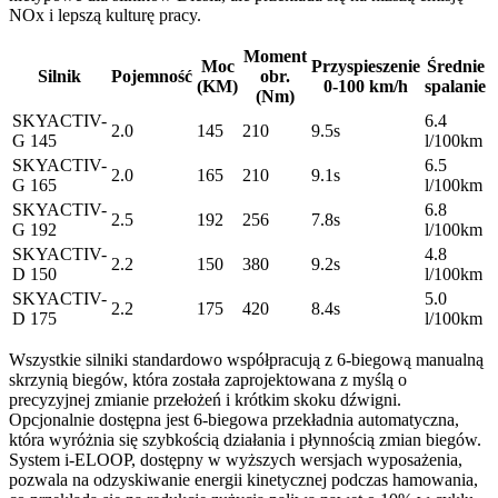
NOx i lepszą kulturę pracy.
Moment
Moc
Przyspieszenie
Średnie
Silnik
Pojemność
obr.
(KM)
0-100 km/h
spalanie
(Nm)
SKYACTIV-
6.4
2.0
145
210
9.5s
G 145
l/100km
SKYACTIV-
6.5
2.0
165
210
9.1s
G 165
l/100km
SKYACTIV-
6.8
2.5
192
256
7.8s
G 192
l/100km
SKYACTIV-
4.8
2.2
150
380
9.2s
D 150
l/100km
SKYACTIV-
5.0
2.2
175
420
8.4s
D 175
l/100km
Wszystkie silniki standardowo współpracują z 6-biegową manualną
skrzynią biegów, która została zaprojektowana z myślą o
precyzyjnej zmianie przełożeń i krótkim skoku dźwigni.
Opcjonalnie dostępna jest 6-biegowa przekładnia automatyczna,
która wyróżnia się szybkością działania i płynnością zmian biegów.
System i-ELOOP, dostępny w wyższych wersjach wyposażenia,
pozwala na odzyskiwanie energii kinetycznej podczas hamowania,