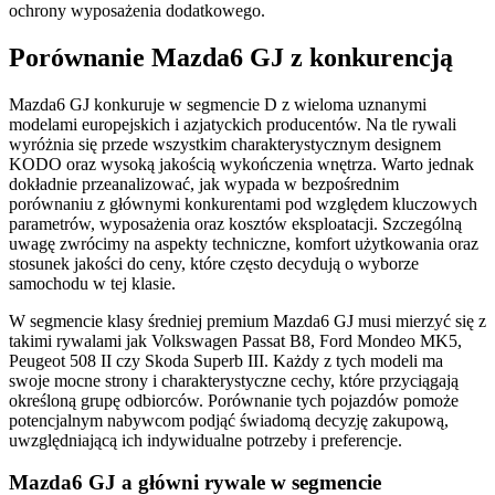
ochrony wyposażenia dodatkowego.
Porównanie Mazda6 GJ z konkurencją
Mazda6 GJ konkuruje w segmencie D z wieloma uznanymi
modelami europejskich i azjatyckich producentów. Na tle rywali
wyróżnia się przede wszystkim charakterystycznym designem
KODO oraz wysoką jakością wykończenia wnętrza. Warto jednak
dokładnie przeanalizować, jak wypada w bezpośrednim
porównaniu z głównymi konkurentami pod względem kluczowych
parametrów, wyposażenia oraz kosztów eksploatacji. Szczególną
uwagę zwrócimy na aspekty techniczne, komfort użytkowania oraz
stosunek jakości do ceny, które często decydują o wyborze
samochodu w tej klasie.
W segmencie klasy średniej premium Mazda6 GJ musi mierzyć się z
takimi rywalami jak Volkswagen Passat B8, Ford Mondeo MK5,
Peugeot 508 II czy Skoda Superb III. Każdy z tych modeli ma
swoje mocne strony i charakterystyczne cechy, które przyciągają
określoną grupę odbiorców. Porównanie tych pojazdów pomoże
potencjalnym nabywcom podjąć świadomą decyzję zakupową,
uwzględniającą ich indywidualne potrzeby i preferencje.
Mazda6 GJ a główni rywale w segmencie