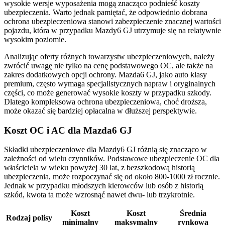
wysokie wersje wyposażenia mogą znacząco podnieść koszty
ubezpieczenia. Warto jednak pamiętać, że odpowiednio dobrana
ochrona ubezpieczeniowa stanowi zabezpieczenie znacznej wartości
pojazdu, która w przypadku Mazdy6 GJ utrzymuje się na relatywnie
wysokim poziomie.
Analizując oferty różnych towarzystw ubezpieczeniowych, należy
zwrócić uwagę nie tylko na cenę podstawowego OC, ale także na
zakres dodatkowych opcji ochrony. Mazda6 GJ, jako auto klasy
premium, często wymaga specjalistycznych napraw i oryginalnych
części, co może generować wysokie koszty w przypadku szkody.
Dlatego kompleksowa ochrona ubezpieczeniowa, choć droższa,
może okazać się bardziej opłacalna w dłuższej perspektywie.
Koszt OC i AC dla Mazda6 GJ
Składki ubezpieczeniowe dla Mazdy6 GJ różnią się znacząco w
zależności od wielu czynników. Podstawowe ubezpieczenie OC dla
właściciela w wieku powyżej 30 lat, z bezszkodową historią
ubezpieczenia, może rozpoczynać się od około 800-1000 zł rocznie.
Jednak w przypadku młodszych kierowców lub osób z historią
szkód, kwota ta może wzrosnąć nawet dwu- lub trzykrotnie.
Koszt
Koszt
Średnia
Rodzaj polisy
minimalny
maksymalny
rynkowa