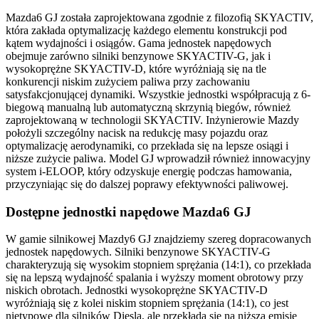
Mazda6 GJ została zaprojektowana zgodnie z filozofią SKYACTIV,
która zakłada optymalizację każdego elementu konstrukcji pod
kątem wydajności i osiągów. Gama jednostek napędowych
obejmuje zarówno silniki benzynowe SKYACTIV-G, jak i
wysokoprężne SKYACTIV-D, które wyróżniają się na tle
konkurencji niskim zużyciem paliwa przy zachowaniu
satysfakcjonującej dynamiki. Wszystkie jednostki współpracują z 6-
biegową manualną lub automatyczną skrzynią biegów, również
zaprojektowaną w technologii SKYACTIV. Inżynierowie Mazdy
położyli szczególny nacisk na redukcję masy pojazdu oraz
optymalizację aerodynamiki, co przekłada się na lepsze osiągi i
niższe zużycie paliwa. Model GJ wprowadził również innowacyjny
system i-ELOOP, który odzyskuje energię podczas hamowania,
przyczyniając się do dalszej poprawy efektywności paliwowej.
Dostępne jednostki napędowe Mazda6 GJ
W gamie silnikowej Mazdy6 GJ znajdziemy szereg dopracowanych
jednostek napędowych. Silniki benzynowe SKYACTIV-G
charakteryzują się wysokim stopniem sprężania (14:1), co przekłada
się na lepszą wydajność spalania i wyższy moment obrotowy przy
niskich obrotach. Jednostki wysokoprężne SKYACTIV-D
wyróżniają się z kolei niskim stopniem sprężania (14:1), co jest
nietypowe dla silników Diesla, ale przekłada się na niższą emisję