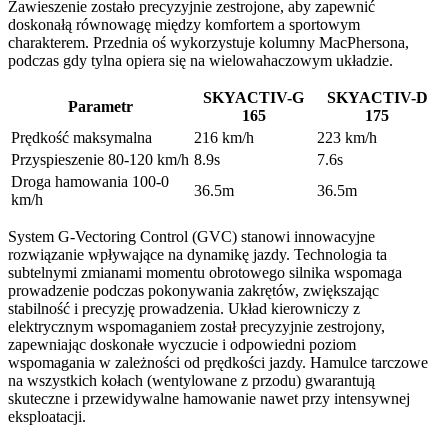
Zawieszenie zostało precyzyjnie zestrojone, aby zapewnić
doskonałą równowagę między komfortem a sportowym
charakterem. Przednia oś wykorzystuje kolumny MacPhersona,
podczas gdy tylna opiera się na wielowahaczowym układzie.
SKYACTIV-G
SKYACTIV-D
Parametr
165
175
Prędkość maksymalna
216 km/h
223 km/h
Przyspieszenie 80-120 km/h
8.9s
7.6s
Droga hamowania 100-0
36.5m
36.5m
km/h
System G-Vectoring Control (GVC) stanowi innowacyjne
rozwiązanie wpływające na dynamikę jazdy. Technologia ta
subtelnymi zmianami momentu obrotowego silnika wspomaga
prowadzenie podczas pokonywania zakrętów, zwiększając
stabilność i precyzję prowadzenia. Układ kierowniczy z
elektrycznym wspomaganiem został precyzyjnie zestrojony,
zapewniając doskonałe wyczucie i odpowiedni poziom
wspomagania w zależności od prędkości jazdy. Hamulce tarczowe
na wszystkich kołach (wentylowane z przodu) gwarantują
skuteczne i przewidywalne hamowanie nawet przy intensywnej
eksploatacji.