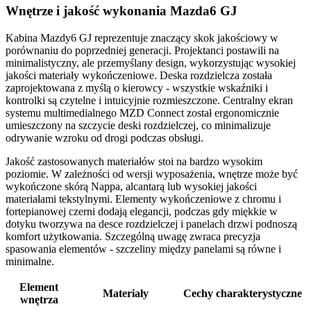
Wnętrze i jakość wykonania Mazda6 GJ
Kabina Mazdy6 GJ reprezentuje znaczący skok jakościowy w
porównaniu do poprzedniej generacji. Projektanci postawili na
minimalistyczny, ale przemyślany design, wykorzystując wysokiej
jakości materiały wykończeniowe. Deska rozdzielcza została
zaprojektowana z myślą o kierowcy - wszystkie wskaźniki i
kontrolki są czytelne i intuicyjnie rozmieszczone. Centralny ekran
systemu multimedialnego MZD Connect został ergonomicznie
umieszczony na szczycie deski rozdzielczej, co minimalizuje
odrywanie wzroku od drogi podczas obsługi.
Jakość zastosowanych materiałów stoi na bardzo wysokim
poziomie. W zależności od wersji wyposażenia, wnętrze może być
wykończone skórą Nappa, alcantarą lub wysokiej jakości
materiałami tekstylnymi. Elementy wykończeniowe z chromu i
fortepianowej czerni dodają elegancji, podczas gdy miękkie w
dotyku tworzywa na desce rozdzielczej i panelach drzwi podnoszą
komfort użytkowania. Szczególną uwagę zwraca precyzja
spasowania elementów - szczeliny między panelami są równe i
minimalne.
Element
Materiały
Cechy charakterystyczne
wnętrza