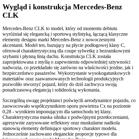
Wygląd i konstrukcja Mercedes-Benz
CLK
Mercedes-Benz CLK to model, który od momentu debiutu
wyróżniał się elegancką i sportową stylistyką, łączącą klasyczne
elementy designu marki Mercedes-Benz z nowoczesnymi
akcentami. Model ten, bazujący na płycie podłogowej klasy C,
oferował charakterystyczną dla coupe sylwetkę z bezramkowymi
szybami i płynną linią dachu. Konstrukcja CLK została
zaprojektowana z myślą o zapewnieniu odpowiedniej sztywności
nadwozia, co przekładało się zarówno na właściwości jezdne, jak i
bezpieczeństwo pasażerów. Wykorzystanie wysokogatunkowych
materiałów oraz zaawansowanych technologii produkcyjnych
pozwoliło stworzyć pojazd, który do dziś zachwyca swoją
ponadczasową elegancją i solidnością wykonania.
Szczególną uwagę projektanci poświęcili aerodynamice pojazdu, co
zaowocowało współczynnikiem oporu powietrza Cx na poziomie
0,28 - wynikiem imponującym dla samochodu tej klasy.
Charakterystyczna maska silnika z podwójnymi przetłoczeniami,
agresywnie zarysowane reflektory oraz muskularne nadkola
stanowią elementy definiujące sportowy charakter modelu.
Jednocześnie zachowano eleganckie proporcje typowe dla