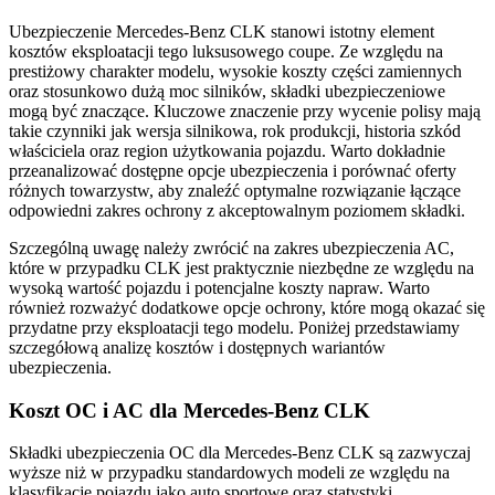
Ubezpieczenie Mercedes-Benz CLK stanowi istotny element
kosztów eksploatacji tego luksusowego coupe. Ze względu na
prestiżowy charakter modelu, wysokie koszty części zamiennych
oraz stosunkowo dużą moc silników, składki ubezpieczeniowe
mogą być znaczące. Kluczowe znaczenie przy wycenie polisy mają
takie czynniki jak wersja silnikowa, rok produkcji, historia szkód
właściciela oraz region użytkowania pojazdu. Warto dokładnie
przeanalizować dostępne opcje ubezpieczenia i porównać oferty
różnych towarzystw, aby znaleźć optymalne rozwiązanie łączące
odpowiedni zakres ochrony z akceptowalnym poziomem składki.
Szczególną uwagę należy zwrócić na zakres ubezpieczenia AC,
które w przypadku CLK jest praktycznie niezbędne ze względu na
wysoką wartość pojazdu i potencjalne koszty napraw. Warto
również rozważyć dodatkowe opcje ochrony, które mogą okazać się
przydatne przy eksploatacji tego modelu. Poniżej przedstawiamy
szczegółową analizę kosztów i dostępnych wariantów
ubezpieczenia.
Koszt OC i AC dla Mercedes-Benz CLK
Składki ubezpieczenia OC dla Mercedes-Benz CLK są zazwyczaj
wyższe niż w przypadku standardowych modeli ze względu na
klasyfikację pojazdu jako auto sportowe oraz statystyki