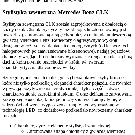
luksusowych coupe marki Mercedes-Benz.
Stylistyka zewnętrzna Mercedes-Benz CLK
Stylistyka zewnętrzna CLK została zaprojektowana z dbałością o
każdy detal. Charakterystyczny przód pojazdu zdominowany jest
przez dużą, chromowaną atrapę chłodnicy z centralnie umieszczoną
gwiazdą Mercedes-Benz. Reflektory o agresywnym wykroju,
dostępne w różnych wariantach technologicznych (od klasycznych
halogenowych po zaawansowane biksenonowe), nadają pojazdowi
drapieżny wygląd. Profil boczny wyróżnia się długą, opadającą linią
dachu, która płynnie przechodzi w krótki tył, tworząc
charakterystyczną dla coupe sylwetkę.
Szczególnym elementem designu są bezramkowe szyby boczne,
które nie tylko podkreślają elegancki charakter pojazdu, ale również
wpływają pozytywnie na aerodynamikę. Tylna część nadwozia
charakteryzuje się szerokimi słupkami C oraz delikatnie zarysowaną
krawędzią bagażnika, która pełni rolę spojlera. Lampy tylne, w
zależności od wersji wyposażenia, mogły być wyposażone w
technologię LED, co dodatkowo podkreślało nowoczesny charakter
pojazdu.
Charakterystyczne elementy stylistyki zewnętrznej:
Chromowana atrapa chłodnicy z gwiazdą Mercedes-