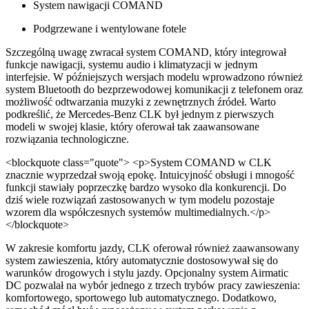
System nawigacji COMAND
Podgrzewane i wentylowane fotele
Szczególną uwagę zwracał system COMAND, który integrował
funkcje nawigacji, systemu audio i klimatyzacji w jednym
interfejsie. W późniejszych wersjach modelu wprowadzono również
system Bluetooth do bezprzewodowej komunikacji z telefonem oraz
możliwość odtwarzania muzyki z zewnętrznych źródeł. Warto
podkreślić, że Mercedes-Benz CLK był jednym z pierwszych
modeli w swojej klasie, który oferował tak zaawansowane
rozwiązania technologiczne.
<blockquote class="quote"> <p>System COMAND w CLK
znacznie wyprzedzał swoją epokę. Intuicyjność obsługi i mnogość
funkcji stawiały poprzeczkę bardzo wysoko dla konkurencji. Do
dziś wiele rozwiązań zastosowanych w tym modelu pozostaje
wzorem dla współczesnych systemów multimedialnych.</p>
</blockquote>
W zakresie komfortu jazdy, CLK oferował również zaawansowany
system zawieszenia, który automatycznie dostosowywał się do
warunków drogowych i stylu jazdy. Opcjonalny system Airmatic
DC pozwalał na wybór jednego z trzech trybów pracy zawieszenia:
komfortowego, sportowego lub automatycznego. Dodatkowo,