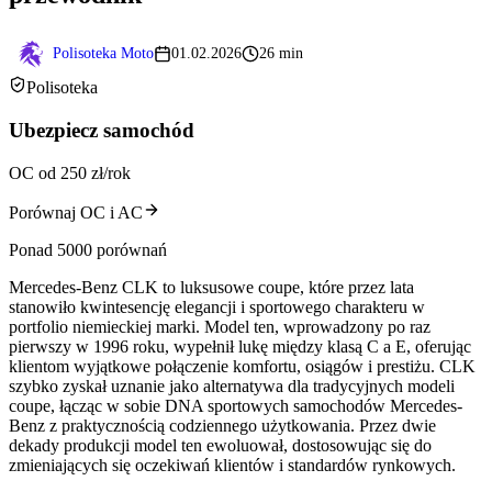
Polisoteka Moto
01.02.2026
26 min
Polisoteka
Ubezpiecz samochód
OC od 250 zł/rok
Porównaj OC i AC
Ponad 5000 porównań
Mercedes-Benz CLK to luksusowe coupe, które przez lata
stanowiło kwintesencję elegancji i sportowego charakteru w
portfolio niemieckiej marki. Model ten, wprowadzony po raz
pierwszy w 1996 roku, wypełnił lukę między klasą C a E, oferując
klientom wyjątkowe połączenie komfortu, osiągów i prestiżu. CLK
szybko zyskał uznanie jako alternatywa dla tradycyjnych modeli
coupe, łącząc w sobie DNA sportowych samochodów Mercedes-
Benz z praktycznością codziennego użytkowania. Przez dwie
dekady produkcji model ten ewoluował, dostosowując się do
zmieniających się oczekiwań klientów i standardów rynkowych.