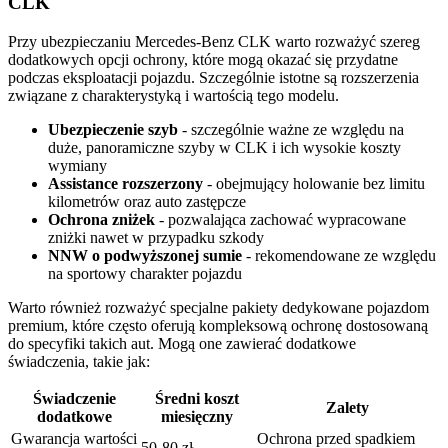
CLK
Przy ubezpieczaniu Mercedes-Benz CLK warto rozważyć szereg
dodatkowych opcji ochrony, które mogą okazać się przydatne
podczas eksploatacji pojazdu. Szczególnie istotne są rozszerzenia
związane z charakterystyką i wartością tego modelu.
Ubezpieczenie szyb
- szczególnie ważne ze względu na
duże, panoramiczne szyby w CLK i ich wysokie koszty
wymiany
Assistance rozszerzony
- obejmujący holowanie bez limitu
kilometrów oraz auto zastępcze
Ochrona zniżek
- pozwalająca zachować wypracowane
zniżki nawet w przypadku szkody
NNW o podwyższonej sumie
- rekomendowane ze względu
na sportowy charakter pojazdu
Warto również rozważyć specjalne pakiety dedykowane pojazdom
premium, które często oferują kompleksową ochronę dostosowaną
do specyfiki takich aut. Mogą one zawierać dodatkowe
świadczenia, takie jak:
Świadczenie
Średni koszt
Zalety
dodatkowe
miesięczny
Gwarancja wartości
Ochrona przed spadkiem
50-80 zł