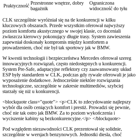
Przestronne wnętrze, dobry
Ograniczona
Praktyczność
bagażnik
widoczność do tyłu
CLK szczególnie wyróżniał się na tle konkurencji w kilku
kluczowych obszarach. Przede wszystkim oferował najwyższy
poziom komfortu akustycznego w swojej klasie, co doceniali
zwłaszcza kierowcy pokonujący długie trasy. System zawieszenia
zapewniał doskonały kompromis między komfortem a
prowadzeniem, choć nie był tak sportowy jak w BMW.
W kwestii technologii i bezpieczeństwa Mercedes oferował szereg
innowacyjnych rozwiązań, często niedostępnych u konkurencji.
System Pre-Safe, adaptacyjne reflektory czy zaawansowany układ
ESP były standardem w CLK, podczas gdy rywale oferowali je jako
wyposażenie dodatkowe. Jednocześnie niektóre rozwiązania
technologiczne, szczególnie w zakresie multimediów, szybciej
starzały się niż u konkurencji.
<blockquote class="quote"> <p>CLK to zdecydowanie najlepszy
wybór dla osób ceniących komfort i prestiż. Prowadzi się pewnie,
choć nie tak ostro jak BMW. Za to poziom wykończenia i
wyciszenie kabiny są bezkonkurencyjne.</p> </blockquote>
Pod względem niezawodności CLK prezentował się solidnie,
szczególnie w wersjach benzynowych. Jednostki diesla, choć