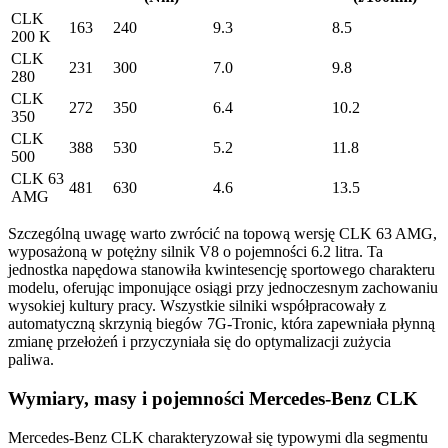
CLK
163
240
9.3
8.5
200 K
CLK
231
300
7.0
9.8
280
CLK
272
350
6.4
10.2
350
CLK
388
530
5.2
11.8
500
CLK 63
481
630
4.6
13.5
AMG
Szczególną uwagę warto zwrócić na topową wersję CLK 63 AMG,
wyposażoną w potężny silnik V8 o pojemności 6.2 litra. Ta
jednostka napędowa stanowiła kwintesencję sportowego charakteru
modelu, oferując imponujące osiągi przy jednoczesnym zachowaniu
wysokiej kultury pracy. Wszystkie silniki współpracowały z
automatyczną skrzynią biegów 7G-Tronic, która zapewniała płynną
zmianę przełożeń i przyczyniała się do optymalizacji zużycia
paliwa.
Wymiary, masy i pojemności Mercedes-Benz CLK
Mercedes-Benz CLK charakteryzował się typowymi dla segmentu