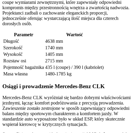
coupe wymiarami zewnętrznymi, które zapewniały odpowiedni
kompromis między przestronnością wnętrza a zwartością nadwozia.
Projektanci zadbali o zachowanie eleganckich proporcji,
jednocześnie oferując wystarczającą ilość miejsca dla czterech
dorosłych osób.
Parametr
Wartość
Długość
4638 mm
Szerokość
1740 mm
Wysokość
1405 mm
Rozstaw osi
2715 mm
Pojemność bagażnika
435 l (coupe) / 390 l (kabriolet)
Masa własna
1480-1785 kg
Osiągi i prowadzenie Mercedes-Benz CLK
Mercedes-Benz CLK wyróżniał się bardzo dobrymi właściwościami
jezdnymi, łącząc komfort podróżowania z precyzją prowadzenia.
Zawieszenie zostało zestrojone w sposób zapewniający odpowiedni
balans między sportowym charakterem a komfortem jazdy. W
standardzie auto wyposażone było w układ ESP, który skutecznie
wspierał kierowcę w krytycznych sytuacjach.