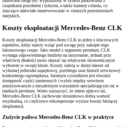
samochód mógł być wyposażony w system parkowania z
czujnikami przednimi i tylnymi, a także kamerę cofania, co
znacząco ułatwiało manewrowanie w ciasnych przestrzeniach
miejskich.
Koszty eksploatacji Mercedes-Benz CLK
Koszty eksploatacji Mercedes-Benz CLK to jeden z kluczowych
aspektów, który należy wziąć pod uwagę przy zakupie tego
luksusowego coupe. Jako model z segmentu premium, CLK
wymaga odpowiedniego budżetu na utrzymanie, jednak przy
właściwej dbałości może okazać się relatywnie ekonomicznym
wyborem w swojej klasie. Koszty zależą w dużej mierze od
wybranej jednostki napędowej, przebiegu oraz historii serwisowej
konkretnego egzemplarza. Istotnym czynnikiem jest również
dostępność części zamiennych i wybór między serwisem
autoryzowanym a niezależnym warsztatem specjalizującym się w
markach premium. Warto zaznaczyć, że mimo upływu lat,
Mercedes-Benz CLK zachowuje stosunkowo dobrą wartość
rezydualną, co częściowo rekompensuje wyższe koszty bieżącej
eksploatacji.
Zużycie paliwa Mercedes-Benz CLK w praktyce