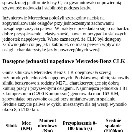
sprawdzonej platformie klasy C, co gwarantowało odpowiednią
sztywność nadwozia i stabilność podczas jazdy.
Inżynierowie Mercedesa położyli szczególny nacisk na
zoptymalizowanie osiągów przy jednoczesnym zachowaniu
rozsądnego zużycia paliwa. W praktyce przekładało się to na bardzo
dobre przyspieszenie i elastyczność, nawet w przypadku słabszych
jednostek napędowych. Warto zaznaczyć, że CLK był dostępny
zarówno jako coupe, jak i kabriolet, co miało pewien wpływ na
osiągi i charakterystykę jazdy poszczególnych wersji.
Dostępne jednostki napędowe Mercedes-Benz CLK
Gama silnikowa Mercedes-Benz CLK obejmowała szereg
różnorodnych jednostek napędowych. Podstawową ofertę stanowiły
silniki benzynowe z rodziny M271, charakteryzujące się dobrą
kulturą pracy i przyzwoitymi osiągami. Najmniejsza jednostka 1.8 l
z kompresorem (C200 Kompressor) generowała moc 163 KM,
zapewniając przyzwoite osiągi przy umiarkowanym spalaniu.
Średnie zużycie paliwa w cyklu mieszanym dla tej wersji wynosiło
około 8,5 l/100 km.
Moment
Średnie
Moc
Przyspieszenie 0-
Silnik
obrotowy
spalanie
(KM)
100 km/h (s)
(Nm)
(l/100km)