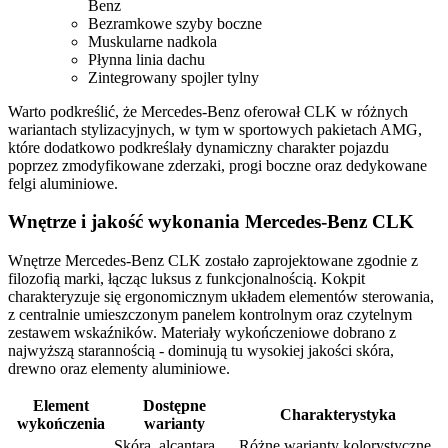
Benz
Bezramkowe szyby boczne
Muskularne nadkola
Płynna linia dachu
Zintegrowany spojler tylny
Warto podkreślić, że Mercedes-Benz oferował CLK w różnych
wariantach stylizacyjnych, w tym w sportowych pakietach AMG,
które dodatkowo podkreślały dynamiczny charakter pojazdu
poprzez zmodyfikowane zderzaki, progi boczne oraz dedykowane
felgi aluminiowe.
Wnętrze i jakość wykonania Mercedes-Benz CLK
Wnętrze Mercedes-Benz CLK zostało zaprojektowane zgodnie z
filozofią marki, łącząc luksus z funkcjonalnością. Kokpit
charakteryzuje się ergonomicznym układem elementów sterowania,
z centralnie umieszczonym panelem kontrolnym oraz czytelnym
zestawem wskaźników. Materiały wykończeniowe dobrano z
najwyższą starannością - dominują tu wysokiej jakości skóra,
drewno oraz elementy aluminiowe.
Element
Dostępne
Charakterystyka
wykończenia
warianty
Skóra, alcantara,
Różne warianty kolorystyczne