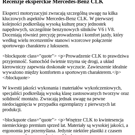
Recenzje eksperckie Mercedes-Benz CLK
Eksperci motoryzacyjni zwracają szczególną uwagę na kilka
kluczowych aspektów Mercedes-Benz CLK. W pierwszej
kolejności podkreślają wysoką kulturę pracy jednostek
napędowych, szczególnie benzynowych silników V6 i V8.
Doceniają również precyzję prowadzenia i komfort jazdy, który
według wielu recenzentów stanowi wzorcowe połączenie
sportowego charakteru z luksusem.
<blockquote class="quote"> <p>Prowadzenie CLK to prawdziwa
przyjemność. Samochód świetnie trzyma się drogi, a układ
kierowniczy zapewnia doskonałe wyczucie. Zawieszenie idealnie
wyważono między komfortem a sportowym charakterem.</p>
</blockquote>
W kwestii jakości wykonania i materiałów wykończeniowych,
specjaliści podkreślają wysoką klasę zastosowanych tworzyw oraz
solidność montażu. Zwracają jednak uwagę na pewne
niedociągnięcia w przypadku egzemplarzy z pierwszych lat
produkcji.
<blockquote class="quote"> <p>Wnętrze CLK to kwintesencja
niemieckiego premium sprzed lat. Materiały są wysokiej jakości, a
ergonomia jest przemyślana. Jedynie niektóre plastiki z czasem