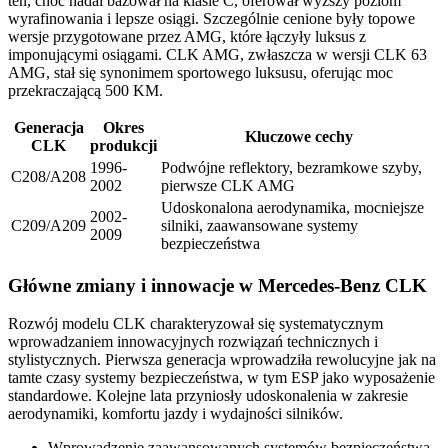
ten, choć nadal bazował na klasie C, oferował wyższy poziom
wyrafinowania i lepsze osiągi. Szczególnie cenione były topowe
wersje przygotowane przez AMG, które łączyły luksus z
imponującymi osiągami. CLK AMG, zwłaszcza w wersji CLK 63
AMG, stał się synonimem sportowego luksusu, oferując moc
przekraczającą 500 KM.
Generacja
Okres
Kluczowe cechy
CLK
produkcji
1996-
Podwójne reflektory, bezramkowe szyby,
C208/A208
2002
pierwsze CLK AMG
Udoskonalona aerodynamika, mocniejsze
2002-
C209/A209
silniki, zaawansowane systemy
2009
bezpieczeństwa
Główne zmiany i innowacje w Mercedes-Benz CLK
Rozwój modelu CLK charakteryzował się systematycznym
wprowadzaniem innowacyjnych rozwiązań technicznych i
stylistycznych. Pierwsza generacja wprowadziła rewolucyjne jak na
tamte czasy systemy bezpieczeństwa, w tym ESP jako wyposażenie
standardowe. Kolejne lata przyniosły udoskonalenia w zakresie
aerodynamiki, komfortu jazdy i wydajności silników.
Wprowadzenie zaawansowanych systemów bezpieczeństwa