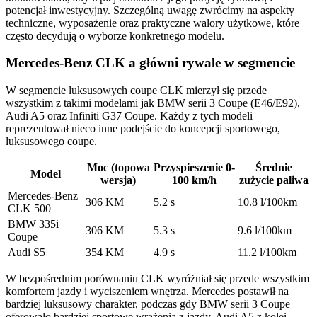
potencjał inwestycyjny. Szczególną uwagę zwrócimy na aspekty
techniczne, wyposażenie oraz praktyczne walory użytkowe, które
często decydują o wyborze konkretnego modelu.
Mercedes-Benz CLK a główni rywale w segmencie
W segmencie luksusowych coupe CLK mierzył się przede
wszystkim z takimi modelami jak BMW serii 3 Coupe (E46/E92),
Audi A5 oraz Infiniti G37 Coupe. Każdy z tych modeli
reprezentował nieco inne podejście do koncepcji sportowego,
luksusowego coupe.
Moc (topowa
Przyspieszenie 0-
Średnie
Model
wersja)
100 km/h
zużycie paliwa
Mercedes-Benz
306 KM
5.2 s
10.8 l/100km
CLK 500
BMW 335i
306 KM
5.3 s
9.6 l/100km
Coupe
Audi S5
354 KM
4.9 s
11.2 l/100km
W bezpośrednim porównaniu CLK wyróżniał się przede wszystkim
komfortem jazdy i wyciszeniem wnętrza. Mercedes postawił na
bardziej luksusowy charakter, podczas gdy BMW serii 3 Coupe
oferowało bardziej sportowe wrażenia z jazdy. Audi A5 z kolei