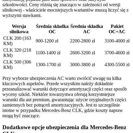
szkodowości. Ceny różnią się znacząco w zależności od wersji
silnikowej - właściciele mocniejszych wariantów muszą liczyć się z
wyższymi stawkami.
Wersja
Średnia składka
Średnia składka
Pakiet
silnikowa
OC
AC
OC+AC
CLK 200 (163
900-1200 zł
2200-2800 zł
3100-4000 zł
KM)
CLK 320 (218
1100-1400 zł
2600-3200 zł
3700-4600 zł
KM)
CLK 500 (306
1300-1700 zł
3000-3800 zł
4300-5500 zł
KM)
Przy wyborze ubezpieczenia AC warto zwrócić uwagę na kilka
kluczowych aspektów. Przede wszystkim należy dokładnie
przeanalizować warunki dotyczące amortyzacji części oraz sposób
wyceny szkód. Niektóre towarzystwa oferują korzystniejsze
warunki dla aut premium, gwarantując użycie oryginalnych części
zamiennych bez potrąceń amortyzacyjnych. Jest to szczególnie
istotne w przypadku Mercedes-Benz CLK, gdzie koszty napraw
mogą być znaczące.
Dodatkowe opcje ubezpieczenia dla Mercedes-Benz