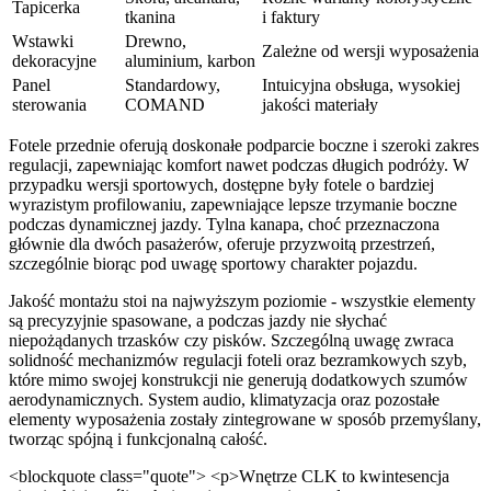
Tapicerka
tkanina
i faktury
Wstawki
Drewno,
Zależne od wersji wyposażenia
dekoracyjne
aluminium, karbon
Panel
Standardowy,
Intuicyjna obsługa, wysokiej
sterowania
COMAND
jakości materiały
Fotele przednie oferują doskonałe podparcie boczne i szeroki zakres
regulacji, zapewniając komfort nawet podczas długich podróży. W
przypadku wersji sportowych, dostępne były fotele o bardziej
wyrazistym profilowaniu, zapewniające lepsze trzymanie boczne
podczas dynamicznej jazdy. Tylna kanapa, choć przeznaczona
głównie dla dwóch pasażerów, oferuje przyzwoitą przestrzeń,
szczególnie biorąc pod uwagę sportowy charakter pojazdu.
Jakość montażu stoi na najwyższym poziomie - wszystkie elementy
są precyzyjnie spasowane, a podczas jazdy nie słychać
niepożądanych trzasków czy pisków. Szczególną uwagę zwraca
solidność mechanizmów regulacji foteli oraz bezramkowych szyb,
które mimo swojej konstrukcji nie generują dodatkowych szumów
aerodynamicznych. System audio, klimatyzacja oraz pozostałe
elementy wyposażenia zostały zintegrowane w sposób przemyślany,
tworząc spójną i funkcjonalną całość.
<blockquote class="quote"> <p>Wnętrze CLK to kwintesencja