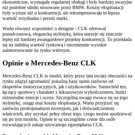
ekonomiczne, wymagały regularnej obsługi i były bardziej awaryjne
niż podobne silniki stosowane przez BMW. Koszty eksploatacji
były wyższe niż u konkurencji, ale rekompensowała to lepsza
wartość rezydualna i prestiż marki.
Warto również wspomnieć o designie - CLK oferował
ponadczasową, elegancką stylistykę, która starzeje się znacznie
lepiej niż bardziej awangardowe projekty konkurencji. To przekłada
się na stabilną wartość rynkową i niezmiennie wysokie
zainteresowanie na rynku wtórnym.
Opinie o Mercedes-Benz CLK
Mercedes-Benz CLK to model, który przez lata swojej obecności na
rynku zdążył zgromadzić pokaźną bazę opinii zarówno od
ekspertów motoryzacyjnych, jak i użytkowników. Samochód ten,
łączący sportowy charakter z luksusowym wykończeniem, budzi
różnorodne emocje i oceny. Szczególną uwagę zwraca się na jego
stylistykę, osiągi oraz koszty eksploatacji. Warto przyjrzeć się
zarówno profesjonalnym recenzjom, jak i doświadczeniom
właścicieli, aby uzyskać pełny obraz tego, czego można spodziewać
się po tym modelu. Opinie te są szczególnie cenne dla osób
rozważających zakup używanego egzemplarza CLK.