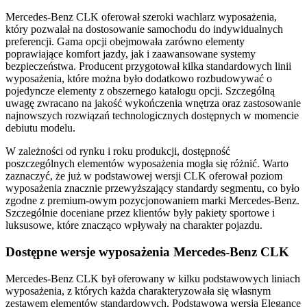
Mercedes-Benz CLK oferował szeroki wachlarz wyposażenia,
który pozwalał na dostosowanie samochodu do indywidualnych
preferencji. Gama opcji obejmowała zarówno elementy
poprawiające komfort jazdy, jak i zaawansowane systemy
bezpieczeństwa. Producent przygotował kilka standardowych linii
wyposażenia, które można było dodatkowo rozbudowywać o
pojedyncze elementy z obszernego katalogu opcji. Szczególną
uwagę zwracano na jakość wykończenia wnętrza oraz zastosowanie
najnowszych rozwiązań technologicznych dostępnych w momencie
debiutu modelu.
W zależności od rynku i roku produkcji, dostępność
poszczególnych elementów wyposażenia mogła się różnić. Warto
zaznaczyć, że już w podstawowej wersji CLK oferował poziom
wyposażenia znacznie przewyższający standardy segmentu, co było
zgodne z premium-owym pozycjonowaniem marki Mercedes-Benz.
Szczególnie doceniane przez klientów były pakiety sportowe i
luksusowe, które znacząco wpływały na charakter pojazdu.
Dostępne wersje wyposażenia Mercedes-Benz CLK
Mercedes-Benz CLK był oferowany w kilku podstawowych liniach
wyposażenia, z których każda charakteryzowała się własnym
zestawem elementów standardowych. Podstawowa wersja Elegance