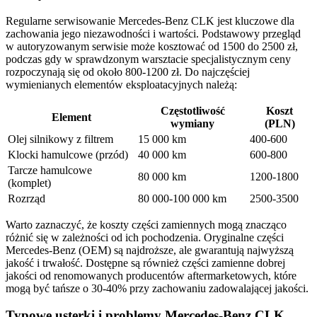
Regularne serwisowanie Mercedes-Benz CLK jest kluczowe dla
zachowania jego niezawodności i wartości. Podstawowy przegląd
w autoryzowanym serwisie może kosztować od 1500 do 2500 zł,
podczas gdy w sprawdzonym warsztacie specjalistycznym ceny
rozpoczynają się od około 800-1200 zł. Do najczęściej
wymienianych elementów eksploatacyjnych należą:
Częstotliwość
Koszt
Element
wymiany
(PLN)
Olej silnikowy z filtrem
15 000 km
400-600
Klocki hamulcowe (przód)
40 000 km
600-800
Tarcze hamulcowe
80 000 km
1200-1800
(komplet)
Rozrząd
80 000-100 000 km
2500-3500
Warto zaznaczyć, że koszty części zamiennych mogą znacząco
różnić się w zależności od ich pochodzenia. Oryginalne części
Mercedes-Benz (OEM) są najdroższe, ale gwarantują najwyższą
jakość i trwałość. Dostępne są również części zamienne dobrej
jakości od renomowanych producentów aftermarketowych, które
mogą być tańsze o 30-40% przy zachowaniu zadowalającej jakości.
Typowe usterki i problemy Mercedes-Benz CLK