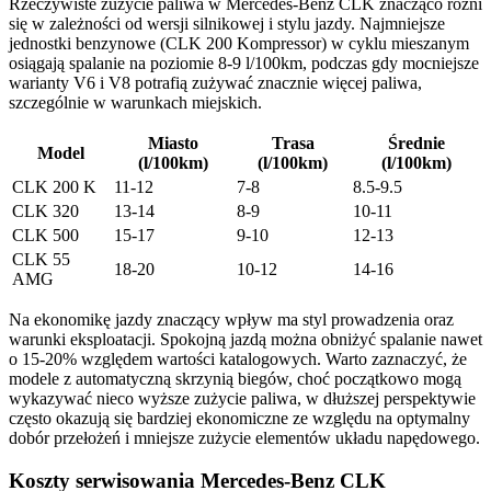
Rzeczywiste zużycie paliwa w Mercedes-Benz CLK znacząco różni
się w zależności od wersji silnikowej i stylu jazdy. Najmniejsze
jednostki benzynowe (CLK 200 Kompressor) w cyklu mieszanym
osiągają spalanie na poziomie 8-9 l/100km, podczas gdy mocniejsze
warianty V6 i V8 potrafią zużywać znacznie więcej paliwa,
szczególnie w warunkach miejskich.
Miasto
Trasa
Średnie
Model
(l/100km)
(l/100km)
(l/100km)
CLK 200 K
11-12
7-8
8.5-9.5
CLK 320
13-14
8-9
10-11
CLK 500
15-17
9-10
12-13
CLK 55
18-20
10-12
14-16
AMG
Na ekonomikę jazdy znaczący wpływ ma styl prowadzenia oraz
warunki eksploatacji. Spokojną jazdą można obniżyć spalanie nawet
o 15-20% względem wartości katalogowych. Warto zaznaczyć, że
modele z automatyczną skrzynią biegów, choć początkowo mogą
wykazywać nieco wyższe zużycie paliwa, w dłuższej perspektywie
często okazują się bardziej ekonomiczne ze względu na optymalny
dobór przełożeń i mniejsze zużycie elementów układu napędowego.
Koszty serwisowania Mercedes-Benz CLK