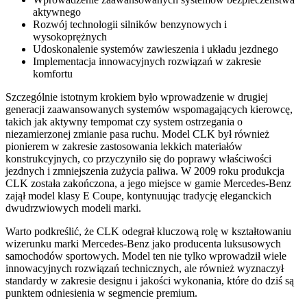
aktywnego
Rozwój technologii silników benzynowych i
wysokoprężnych
Udoskonalenie systemów zawieszenia i układu jezdnego
Implementacja innowacyjnych rozwiązań w zakresie
komfortu
Szczególnie istotnym krokiem było wprowadzenie w drugiej
generacji zaawansowanych systemów wspomagających kierowcę,
takich jak aktywny tempomat czy system ostrzegania o
niezamierzonej zmianie pasa ruchu. Model CLK był również
pionierem w zakresie zastosowania lekkich materiałów
konstrukcyjnych, co przyczyniło się do poprawy właściwości
jezdnych i zmniejszenia zużycia paliwa. W 2009 roku produkcja
CLK została zakończona, a jego miejsce w gamie Mercedes-Benz
zajął model klasy E Coupe, kontynuując tradycję eleganckich
dwudrzwiowych modeli marki.
Warto podkreślić, że CLK odegrał kluczową rolę w kształtowaniu
wizerunku marki Mercedes-Benz jako producenta luksusowych
samochodów sportowych. Model ten nie tylko wprowadził wiele
innowacyjnych rozwiązań technicznych, ale również wyznaczył
standardy w zakresie designu i jakości wykonania, które do dziś są
punktem odniesienia w segmencie premium.