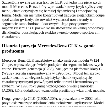
Szczególną uwagę zwraca fakt, że CLK był jednym z pierwszych
modeli Mercedes-Benz, który wprowadził nowy język stylistyczny
marki, charakteryzujący się bardziej dynamiczną i emocjonalną
formą. Model ten nie tylko kontynuował tradycję eleganckich coupe
spod znaku gwiazdy, ale również wyznaczał nowe trendy w
segmencie samochodów luksusowych. Jego pozycjonowanie
między klasami C i E pozwoliło na stworzenie unikalnej propozycji
dla klientów poszukujących ekskluzywnego coupe o sportowym
charakterze.
Historia i pozycja Mercedes-Benz CLK w gamie
producenta
Mercedes-Benz CLK zadebiutował jako następca modelu W124
Coupe, wprowadzając świeże podejście do segmentu luksusowych
coupe. Pierwsza generacja (C208), bazująca na platformie klasy C
(W202), została zaprezentowana w 1996 roku. Model ten szybko
zyskał uznanie za elegancką stylistykę, charakteryzującą się
charakterystycznymi podwójnymi reflektorami i bezramkowymi
szybami. W 1998 roku gamę wzbogacono o wersję kabriolet
(A208), która dodatkowo wzmocniła prestiżowy wizerunek modelu.
Druga generacja CLK (C209/A209), wprowadzona w 2002 roku,
przyniosła znaczące udoskonalenia techniczne i stylistyczne. Model