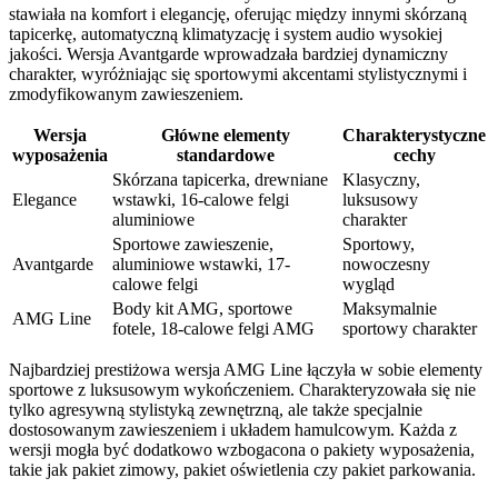
stawiała na komfort i elegancję, oferując między innymi skórzaną
tapicerkę, automatyczną klimatyzację i system audio wysokiej
jakości. Wersja Avantgarde wprowadzała bardziej dynamiczny
charakter, wyróżniając się sportowymi akcentami stylistycznymi i
zmodyfikowanym zawieszeniem.
Wersja
Główne elementy
Charakterystyczne
wyposażenia
standardowe
cechy
Skórzana tapicerka, drewniane
Klasyczny,
Elegance
wstawki, 16-calowe felgi
luksusowy
aluminiowe
charakter
Sportowe zawieszenie,
Sportowy,
Avantgarde
aluminiowe wstawki, 17-
nowoczesny
calowe felgi
wygląd
Body kit AMG, sportowe
Maksymalnie
AMG Line
fotele, 18-calowe felgi AMG
sportowy charakter
Najbardziej prestiżowa wersja AMG Line łączyła w sobie elementy
sportowe z luksusowym wykończeniem. Charakteryzowała się nie
tylko agresywną stylistyką zewnętrzną, ale także specjalnie
dostosowanym zawieszeniem i układem hamulcowym. Każda z
wersji mogła być dodatkowo wzbogacona o pakiety wyposażenia,
takie jak pakiet zimowy, pakiet oświetlenia czy pakiet parkowania.