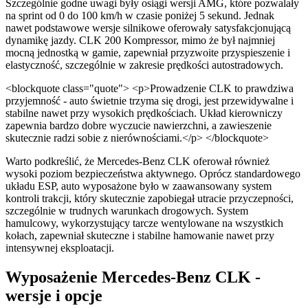
Szczególnie godne uwagi były osiągi wersji AMG, które pozwalały
na sprint od 0 do 100 km/h w czasie poniżej 5 sekund. Jednak
nawet podstawowe wersje silnikowe oferowały satysfakcjonującą
dynamikę jazdy. CLK 200 Kompressor, mimo że był najmniej
mocną jednostką w gamie, zapewniał przyzwoite przyspieszenie i
elastyczność, szczególnie w zakresie prędkości autostradowych.
<blockquote class="quote"> <p>Prowadzenie CLK to prawdziwa
przyjemność - auto świetnie trzyma się drogi, jest przewidywalne i
stabilne nawet przy wysokich prędkościach. Układ kierowniczy
zapewnia bardzo dobre wyczucie nawierzchni, a zawieszenie
skutecznie radzi sobie z nierównościami.</p> </blockquote>
Warto podkreślić, że Mercedes-Benz CLK oferował również
wysoki poziom bezpieczeństwa aktywnego. Oprócz standardowego
układu ESP, auto wyposażone było w zaawansowany system
kontroli trakcji, który skutecznie zapobiegał utracie przyczepności,
szczególnie w trudnych warunkach drogowych. System
hamulcowy, wykorzystujący tarcze wentylowane na wszystkich
kołach, zapewniał skuteczne i stabilne hamowanie nawet przy
intensywnej eksploatacji.
Wyposażenie Mercedes-Benz CLK -
wersje i opcje