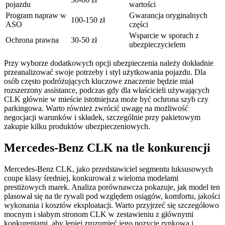
pojazdu
wartości
Program napraw w
Gwarancja oryginalnych
100-150 zł
ASO
części
Wsparcie w sporach z
Ochrona prawna
30-50 zł
ubezpieczycielem
Przy wyborze dodatkowych opcji ubezpieczenia należy dokładnie
przeanalizować swoje potrzeby i styl użytkowania pojazdu. Dla
osób często podróżujących kluczowe znaczenie będzie miał
rozszerzony assistance, podczas gdy dla właścicieli używających
CLK głównie w mieście istotniejsza może być ochrona szyb czy
parkingowa. Warto również zwrócić uwagę na możliwość
negocjacji warunków i składek, szczególnie przy pakietowym
zakupie kilku produktów ubezpieczeniowych.
Mercedes-Benz CLK na tle konkurencji
Mercedes-Benz CLK, jako przedstawiciel segmentu luksusowych
coupe klasy średniej, konkurował z wieloma modelami
prestiżowych marek. Analiza porównawcza pokazuje, jak model ten
plasował się na tle rywali pod względem osiągów, komfortu, jakości
wykonania i kosztów eksploatacji. Warto przyjrzeć się szczegółowo
mocnym i słabym stronom CLK w zestawieniu z głównymi
konkurentami, aby lepiej zrozumieć jego pozycję rynkową i