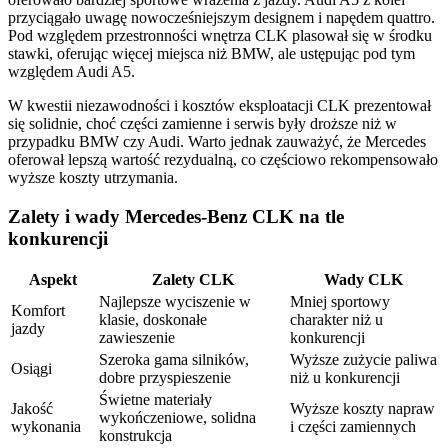
przyciągało uwagę nowocześniejszym designem i napędem quattro.
Pod względem przestronności wnętrza CLK plasował się w środku
stawki, oferując więcej miejsca niż BMW, ale ustępując pod tym
względem Audi A5.
W kwestii niezawodności i kosztów eksploatacji CLK prezentował
się solidnie, choć części zamienne i serwis były droższe niż w
przypadku BMW czy Audi. Warto jednak zauważyć, że Mercedes
oferował lepszą wartość rezydualną, co częściowo rekompensowało
wyższe koszty utrzymania.
Zalety i wady Mercedes-Benz CLK na tle
konkurencji
Aspekt
Zalety CLK
Wady CLK
Najlepsze wyciszenie w
Mniej sportowy
Komfort
klasie, doskonałe
charakter niż u
jazdy
zawieszenie
konkurencji
Szeroka gama silników,
Wyższe zużycie paliwa
Osiągi
dobre przyspieszenie
niż u konkurencji
Świetne materiały
Jakość
Wyższe koszty napraw
wykończeniowe, solidna
wykonania
i części zamiennych
konstrukcja