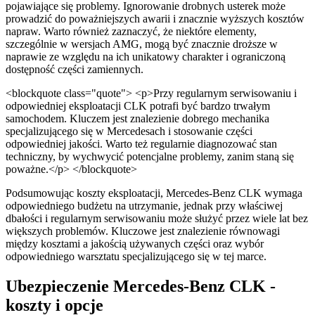
pojawiające się problemy. Ignorowanie drobnych usterek może
prowadzić do poważniejszych awarii i znacznie wyższych kosztów
napraw. Warto również zaznaczyć, że niektóre elementy,
szczególnie w wersjach AMG, mogą być znacznie droższe w
naprawie ze względu na ich unikatowy charakter i ograniczoną
dostępność części zamiennych.
<blockquote class="quote"> <p>Przy regularnym serwisowaniu i
odpowiedniej eksploatacji CLK potrafi być bardzo trwałym
samochodem. Kluczem jest znalezienie dobrego mechanika
specjalizującego się w Mercedesach i stosowanie części
odpowiedniej jakości. Warto też regularnie diagnozować stan
techniczny, by wychwycić potencjalne problemy, zanim staną się
poważne.</p> </blockquote>
Podsumowując koszty eksploatacji, Mercedes-Benz CLK wymaga
odpowiedniego budżetu na utrzymanie, jednak przy właściwej
dbałości i regularnym serwisowaniu może służyć przez wiele lat bez
większych problemów. Kluczowe jest znalezienie równowagi
między kosztami a jakością używanych części oraz wybór
odpowiedniego warsztatu specjalizującego się w tej marce.
Ubezpieczenie Mercedes-Benz CLK -
koszty i opcje