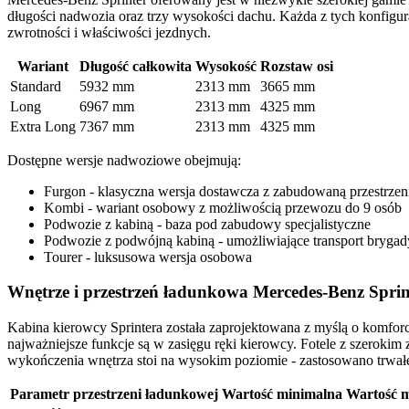
długości nadwozia oraz trzy wysokości dachu. Każda z tych konfigu
zwrotności i właściwości jezdnych.
Wariant
Długość całkowita
Wysokość
Rozstaw osi
Standard
5932 mm
2313 mm
3665 mm
Long
6967 mm
2313 mm
4325 mm
Extra Long
7367 mm
2313 mm
4325 mm
Dostępne wersje nadwoziowe obejmują:
Furgon - klasyczna wersja dostawcza z zabudowaną przestrze
Kombi - wariant osobowy z możliwością przewozu do 9 osób
Podwozie z kabiną - baza pod zabudowy specjalistyczne
Podwozie z podwójną kabiną - umożliwiające transport brygad
Tourer - luksusowa wersja osobowa
Wnętrze i przestrzeń ładunkowa Mercedes-Benz Sprin
Kabina kierowcy Sprintera została zaprojektowana z myślą o komforc
najważniejsze funkcje są w zasięgu ręki kierowcy. Fotele z szeroki
wykończenia wnętrza stoi na wysokim poziomie - zastosowano trwał
Parametr przestrzeni ładunkowej
Wartość minimalna
Wartość 