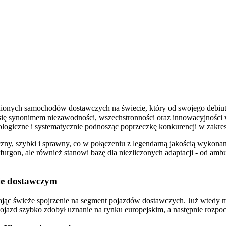
cenionych samochodów dostawczych na świecie, który od swojego debi
się synonimem niezawodności, wszechstronności oraz innowacyjności 
ogiczne i systematycznie podnosząc poprzeczkę konkurencji w zakres
czny, szybki i sprawny, co w połączeniu z legendarną jakością wykona
urgon, ale również stanowi bazę dla niezliczonych adaptacji - od amb
cie dostawczym
ając świeże spojrzenie na segment pojazdów dostawczych. Już wtedy 
azd szybko zdobył uznanie na rynku europejskim, a następnie rozpocz