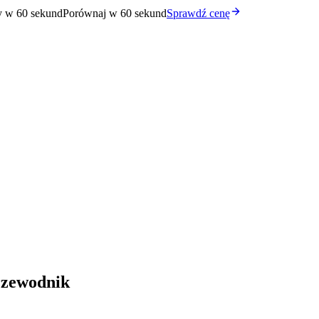
y w 60 sekund
Porównaj w 60 sekund
Sprawdź cenę
rzewodnik