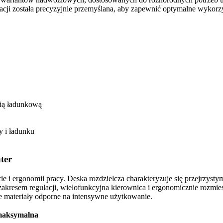
racji została precyzyjnie przemyślana, aby zapewnić optymalne wykorz
nią ładunkową
y i ładunku
ter
ie i ergonomii pracy. Deska rozdzielcza charakteryzuje się przejrzys
m zakresem regulacji, wielofunkcyjna kierownica i ergonomicznie rozmi
e materiały odporne na intensywne użytkowanie.
maksymalna