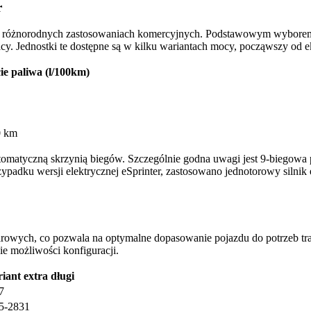
r
ą o różnorodnych zastosowaniach komercyjnych. Podstawowym wybore
racy. Jednostki te dostępne są w kilku wariantach mocy, począwszy o
ie paliwa (l/100km)
0 km
tomatyczną skrzynią biegów. Szczególnie godna uwagi jest 9-biegow
zypadku wersji elektrycznej eSprinter, zastosowano jednotorowy silnik
owych, co pozwala na optymalne dopasowanie pojazdu do potrzeb trans
e możliwości konfiguracji.
iant extra długi
7
5-2831