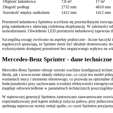
Objętość ładunkowa
7,8 m³
17 m³
Długość podłogi
2732 mm
4810 mm
Szerokość między nadkolami
1412 mm
1412 mm
Przestrzeń ładunkowa Sprintera wyróżnia się przemyślanymi rozwiąz
próg załadunkowy ułatwiają codzienną eksploatację. W zależności o
uszkodzeniami. Oświetlenie LED przestrzeni ładunkowej zapewnia d
Szczególną uwagę zwrócono na aspekty praktyczne - liczne haczyki 
regałowych sprawiają, że Sprinter może być idealnie dostosowany 
wykorzystanie dostępnej przestrzeni bez negatywnego wpływu na wła
Mercedes-Benz Sprinter - dane techniczne 
Mercedes-Benz Sprinter oferuje szeroki wachlarz konfiguracji tec
diesla, jak i nowoczesne układy elektryczne, co czyni ten model je
wariantach mocy i momentu obrotowego, co pozwala na optymalne d
funkcjonalności przy zachowaniu wysokiej efektywności energetyczne
znajduje odzwierciedlenie w parametrach technicznych poszczególnyc
W najnowszej generacji Sprintera zastosowano zaawansowane rozwiąz
zoptymalizowany pod kątem redukcji zużycia paliwa, przy jednoczes
spełniają najnowsze normy emisji spalin, co czyni Sprintera przyj