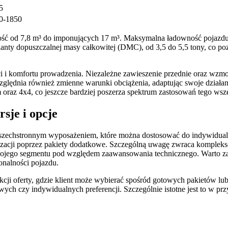
5
0-1850
tość od 7,8 m³ do imponujących 17 m³. Maksymalna ładowność pojazdu 
warianty dopuszczalnej masy całkowitej (DMC), od 3,5 do 5,5 tony, co
i i komfortu prowadzenia. Niezależne zawieszenie przednie oraz wzmo
zględnia również zmienne warunki obciążenia, adaptując swoje działan
az 4x4, co jeszcze bardziej poszerza spektrum zastosowań tego wsz
sje i opcje
 wszechstronnym wyposażeniem, które można dostosować do indywidual
zacji poprzez pakiety dodatkowe. Szczególną uwagę zwraca kompleks
 swojego segmentu pod względem zaawansowania technicznego. Warto z
onalności pojazdu.
kcji oferty, gdzie klient może wybierać spośród gotowych pakietów lu
h czy indywidualnych preferencji. Szczególnie istotne jest to w prz