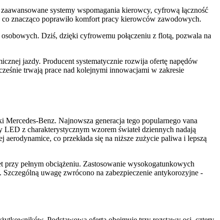
y w zaawansowane systemy wspomagania kierowcy, cyfrową łączność
a, co znacząco poprawiło komfort pracy kierowców zawodowych.
osobowych. Dziś, dzięki cyfrowemu połączeniu z flotą, pozwala na
icznej jazdy. Producent systematycznie rozwija ofertę napędów
ocześnie trwają prace nad kolejnymi innowacjami w zakresie
rki Mercedes-Benz. Najnowsza generacja tego popularnego vana
ory LED z charakterystycznym wzorem świateł dziennych nadają
aerodynamice, co przekłada się na niższe zużycie paliwa i lepszą
awet przy pełnym obciążeniu. Zastosowanie wysokogatunkowych
ę. Szczególną uwagę zwrócono na zabezpieczenie antykorozyjne -
ytkowników. Podstawowa oferta obejmuje trzy rozstawy osi, cztery