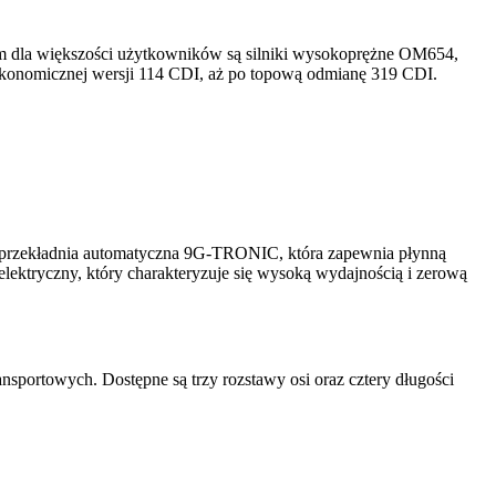
m dla większości użytkowników są silniki wysokoprężne OM654,
d ekonomicznej wersji 114 CDI, aż po topową odmianę 319 CDI.
a przekładnia automatyczna 9G-TRONIC, która zapewnia płynną
 elektryczny, który charakteryzuje się wysoką wydajnością i zerową
portowych. Dostępne są trzy rozstawy osi oraz cztery długości