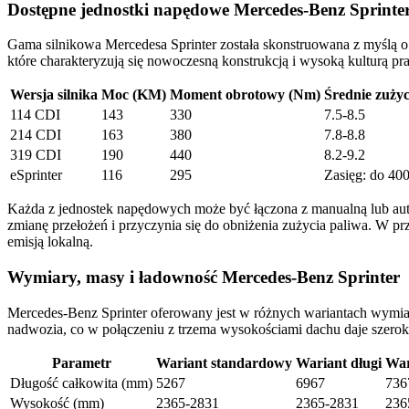
Dostępne jednostki napędowe Mercedes-Benz Sprinte
Gama silnikowa Mercedesa Sprinter została skonstruowana z myśl
które charakteryzują się nowoczesną konstrukcją i wysoką kulturą p
Wersja silnika
Moc (KM)
Moment obrotowy (Nm)
Średnie zużyc
114 CDI
143
330
7.5-8.5
214 CDI
163
380
7.8-8.8
319 CDI
190
440
8.2-9.2
eSprinter
116
295
Zasięg: do 40
Każda z jednostek napędowych może być łączona z manualną lub au
zmianę przełożeń i przyczynia się do obniżenia zużycia paliwa. W pr
emisją lokalną.
Wymiary, masy i ładowność Mercedes-Benz Sprinter
Mercedes-Benz Sprinter oferowany jest w różnych wariantach wymiar
nadwozia, co w połączeniu z trzema wysokościami dachu daje szeroki
Parametr
Wariant standardowy
Wariant długi
War
Długość całkowita (mm)
5267
6967
736
Wysokość (mm)
2365-2831
2365-2831
236