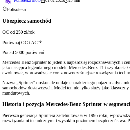
Polisoteka Moto
01.02.2026
25 min
Polisoteka
Ubezpiecz samochód
OC od 250 zł/rok
Porównaj OC i AC
Ponad 5000 porównań
Mercedes-Benz Sprinter to jeden z najbardziej rozpoznawalnych i 
jako następca legendarnego modelu Mercedes-Benz T1 i szybko stał 
ewoluował, wprowadzając coraz nowocześniejsze rozwiązania technol
Nazwa „Sprinter” doskonale oddaje charakter tego pojazdu - dynami
samochodów dostawczych. Model ten nie tylko służy jako klasyczny f
mundurowych.
Historia i pozycja Mercedes-Benz Sprinter w segmen
Pierwsza generacja Sprintera zadebiutowała w 1995 roku, wprowadz
rozwiązaniami technicznymi i wysokim poziomem bezpieczeństwa. Poj