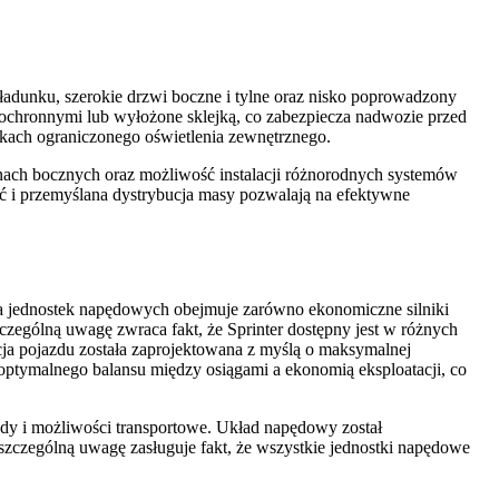
adunku, szerokie drzwi boczne i tylne oraz nisko poprowadzony
 ochronnymi lub wyłożone sklejką, co zabezpiecza nadwozie przed
kach ograniczonego oświetlenia zewnętrznego.
nach bocznych oraz możliwość instalacji różnorodnych systemów
 i przemyślana dystrybucja masy pozwalają na efektywne
a jednostek napędowych obejmuje zarówno ekonomiczne silniki
czególną uwagę zwraca fakt, że Sprinter dostępny jest w różnych
a pojazdu została zaprojektowana z myślą o maksymalnej
 optymalnego balansu między osiągami a ekonomią eksploatacji, co
dy i możliwości transportowe. Układ napędowy został
zczególną uwagę zasługuje fakt, że wszystkie jednostki napędowe