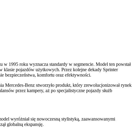
utu w 1995 roku wyznacza standardy w segmencie. Model ten powstał
w klasie pojazdów użytkowych. Przez kolejne dekady Sprinter
ie bezpieczeństwa, komfortu oraz efektywności.
nia Mercedes-Benz stworzyło produkt, który zrewolucjonizował rynek
ulansów przez kampery, aż po specjalistyczne pojazdy służb
model wyróżniał się nowoczesną stylistyką, zaawansowanymi
ął globalną ekspansję.