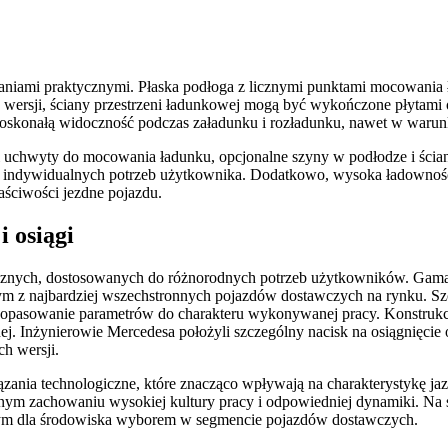
aniami praktycznymi. Płaska podłoga z licznymi punktami mocowania ł
d wersji, ściany przestrzeni ładunkowej mogą być wykończone płytami
oskonałą widoczność podczas załadunku i rozładunku, nawet w warun
i uchwyty do mocowania ładunku, opcjonalne szyny w podłodze i ścia
do indywidualnych potrzeb użytkownika. Dodatkowo, wysoka ładowność
ściwości jezdne pojazdu.
i osiągi
hnicznych, dostosowanych do różnorodnych potrzeb użytkowników. Gam
dnym z najbardziej wszechstronnych pojazdów dostawczych na rynku. Sz
opasowanie parametrów do charakteru wykonywanej pracy. Konstrukcj
j. Inżynierowie Mercedesa położyli szczególny nacisk na osiągnięcie
h wersji.
ania technologiczne, które znacząco wpływają na charakterystykę jaz
nym zachowaniu wysokiej kultury pracy i odpowiedniej dynamiki. Na s
aznym dla środowiska wyborem w segmencie pojazdów dostawczych.