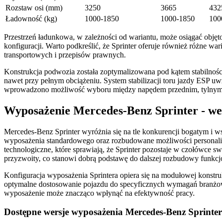
Rozstaw osi (mm)
3250
3665
432
Ładowność (kg)
1000-1850
1000-1850
100
Przestrzeń ładunkowa, w zależności od wariantu, może osiągać obję
konfiguracji. Warto podkreślić, że Sprinter oferuje również różne 
transportowych i przepisów prawnych.
Konstrukcja podwozia została zoptymalizowana pod kątem stabilnośc
nawet przy pełnym obciążeniu. System stabilizacji toru jazdy ESP uw
wprowadzono możliwość wyboru między napędem przednim, tylnym or
Wyposażenie Mercedes-Benz Sprinter - wer
Mercedes-Benz Sprinter wyróżnia się na tle konkurencji bogatym i
wyposażenia standardowego oraz rozbudowane możliwości personali
technologiczne, które sprawiają, że Sprinter pozostaje w czołówce
przyzwoity, co stanowi dobrą podstawę do dalszej rozbudowy funkcj
Konfiguracja wyposażenia Sprintera opiera się na modułowej konstru
optymalne dostosowanie pojazdu do specyficznych wymagań branżowyc
wyposażenie może znacząco wpłynąć na efektywność pracy.
Dostępne wersje wyposażenia Mercedes-Benz Sprinter