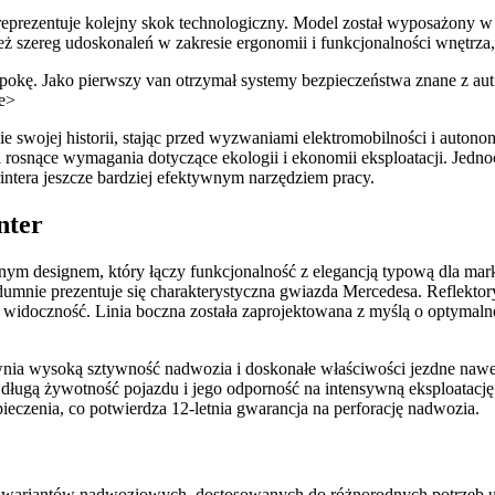
 reprezentuje kolejny skok technologiczny. Model został wyposażon
 szereg udoskonaleń w zakresie ergonomii i funkcjonalności wnętrz
okę. Jako pierwszy van otrzymał systemy bezpieczeństwa znane z aut 
te>
wojej historii, stając przed wyzwaniami elektromobilności i autonom
a rosnące wymagania dotyczące ekologii i ekonomii eksploatacji. Jedn
ntera jeszcze bardziej efektywnym narzędziem pracy.
nter
nym designem, który łączy funkcjonalność z elegancją typową dla ma
dumnie prezentuje się charakterystyczna gwiazda Mercedesa. Reflekt
doczność. Linia boczna została zaprojektowana z myślą o optymalnej 
zapewnia wysoką sztywność nadwozia i doskonałe właściwości jezdne n
a długą żywotność pojazdu i jego odporność na intensywną eksploatacj
ieczenia, co potwierdza 12-letnia gwarancja na perforację nadwozia.
e wariantów nadwoziowych, dostosowanych do różnorodnych potrzeb uż