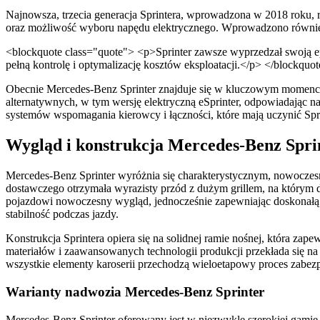
Najnowsza, trzecia generacja Sprintera, wprowadzona w 2018 roku,
oraz możliwość wyboru napędu elektrycznego. Wprowadzono również
<blockquote class="quote"> <p>Sprinter zawsze wyprzedzał swoją ep
pełną kontrolę i optymalizację kosztów eksploatacji.</p> </blockquo
Obecnie Mercedes-Benz Sprinter znajduje się w kluczowym momencie s
alternatywnych, w tym wersję elektryczną eSprinter, odpowiadając n
systemów wspomagania kierowcy i łączności, które mają uczynić Spri
Wygląd i konstrukcja Mercedes-Benz Spri
Mercedes-Benz Sprinter wyróżnia się charakterystycznym, nowoczes
dostawczego otrzymała wyrazisty przód z dużym grillem, na którym 
pojazdowi nowoczesny wygląd, jednocześnie zapewniając doskonałą wi
stabilność podczas jazdy.
Konstrukcja Sprintera opiera się na solidnej ramie nośnej, która 
materiałów i zaawansowanych technologii produkcji przekłada się n
wszystkie elementy karoserii przechodzą wieloetapowy proces zabezp
Warianty nadwozia Mercedes-Benz Sprinter
Mercedes-Benz Sprinter oferowany jest w niezwykle szerokiej gami