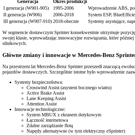
Generacja
Okres produkcji
I generacja (W901-905)
1995-2006
Wprowadzenie ABS, pod
II generacja (W906)
2006-2018
System ESP, BlueEffici
III generacja (W907-910)
2018-obecnie
Systemy asystujące, nap
W segmencie dostawczym Sprinter konsekwentnie utrzymuje pozycję l
swojej klasie, wprowadzając innowacyjne rozwiązania, które później
silnikowych.
Główne zmiany i innowacje w Mercedes-Benz Sprinte
Na przestrzeni lat Mercedes-Benz Sprinter przeszedł znaczącą ewolu
pojazdów dostawczych. Szczególnie istotne było wprowadzenie za
Systemy bezpieczeństwa:
Crosswind Assist (asystent bocznego wiatru)
Active Brake Assist
Lane Keeping Assist
Attention Assist
Innowacje technologiczne:
System MBUX z ekranem dotykowym
Łączność internetowa
Zdalne zarządzanie flotą
Napędy alternatywne (w tym elektryczny eSprinter)