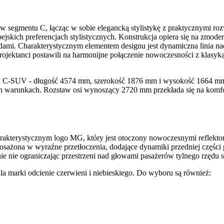
segmentu C, łącząc w sobie elegancką stylistykę z praktycznymi ro
jskich preferencjach stylistycznych. Konstrukcja opiera się na zmod
dami. Charakterystycznym elementem designu jest dynamiczna linia n
ojektanci postawili na harmonijne połączenie nowoczesności z klasyk
C-SUV - długość 4574 mm, szerokość 1876 mm i wysokość 1664 mm 
ch warunkach. Rozstaw osi wynoszący 2720 mm przekłada się na komfor
rakterystycznym logo MG, który jest otoczony nowoczesnymi reflektor
osażona w wyraźne przetłoczenia, dodające dynamiki przedniej części p
nie nie ograniczając przestrzeni nad głowami pasażerów tylnego rzędu s
la marki odcienie czerwieni i niebieskiego. Do wyboru są również: