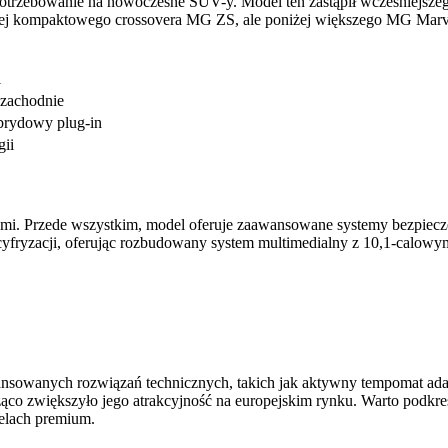
potrzebowanie na nowoczesne SUV-y. Model ten zastąpił wcześniejsze
ej kompaktowego crossovera MG ZS, ale poniżej większego MG Marve
i
 zachodnie
ybrydowy plug-in
gii
ami. Przede wszystkim, model oferuje zaawansowane systemy bezpiec
ryzacji, oferując rozbudowany system multimedialny z 10,1-calowym
owanych rozwiązań technicznych, takich jak aktywny tempomat adapt
co zwiększyło jego atrakcyjność na europejskim rynku. Warto podkr
elach premium.