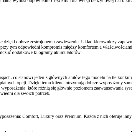
ymalna wynosi odpowiednio 190 km/h dla wersji benzynowej i 210 km/
e dzięki dobrze zestrojonemu zawieszeniu. Układ kierowniczy zapewn
jąc przy tym odpowiedni kompromis między komfortem a właściwościa
 odczuć dodatkowe kilogramy akumulatorów.
, co stanowi jeden z głównych atutów tego modelu na tle konkurencj
płatnych opcji. Dzięki temu klienci otrzymują dobrze wyposażony sa
i wyposażenia, które różnią się głównie poziomem zaawansowania syst
owiedni dla swoich potrzeb.
osażenia: Comfort, Luxury oraz Premium. Każda z nich oferuje inny