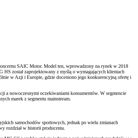
 koncernu SAIC Motor. Model ten, wprowadzony na rynek w 2018
. MG HS został zaprojektowany z myślą o wymagających klientach
ie w Azji i Europie, gdzie doceniono jego konkurencyjną ofertę i
ryzacji a nowoczesnymi oczekiwaniami konsumentów. W segmencie
anych marek z segmentu mainstream.
ytyjskich samochodów sportowych, jednak po wielu zmianach
 rozdział w historii producenta.