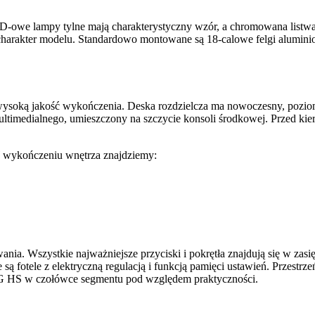
LED-owe lampy tylne mają charakterystyczny wzór, a chromowana listwa
harakter modelu. Standardowo montowane są 18-calowe felgi alumini
ysoką jakość wykończenia. Deska rozdzielcza ma nowoczesny, poziom
ultimedialnego, umieszczony na szczycie konsoli środkowej. Przed ki
W wykończeniu wnętrza znajdziemy:
. Wszystkie najważniejsze przyciski i pokrętła znajdują się w zasięg
są fotele z elektryczną regulacją i funkcją pamięci ustawień. Przest
 MG HS w czołówce segmentu pod względem praktyczności.