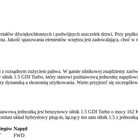
eriałów dźwiękochłonnych i podwójnych uszczelek drzwi. Przy prędko
nia. Jakość spasowania elementów wnętrza jest zadowalająca, choć w
 z rozsądnym zużyciem paliwa. W gamie silnikowej znajdziemy zarów
 silnik 1.5 GDI Turbo, który stanowi podstawową jednostkę napędow
dzy dynamiką a ekonomią użytkowania. Warto przyjrzeć się szczegóło
tawową jednostką jest benzynowy silnik 1.5 GDI Turbo o mocy 162 K
miast układ hybrydowy plug-in, łączący ten sam silnik 1.5 z jednostk
biegów
Napęd
T
FWD