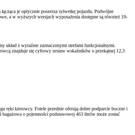
 łącząca je optycznie poszerza sylwetkę pojazdu. Podwójne
owe, a w wyższych wersjach wyposażenia dostępne są również 19-
y układ z wyraźnie zaznaczonymi strefami funkcjonalnymi.
erowcą znajduje się cyfrowy zestaw wskaźników o przekątnej 12,3
u ręki kierowcy. Fotele przednie oferują dobre podparcie boczne i
rzeń bagażowa o pojemności podstawowej 463 litrów może zostać