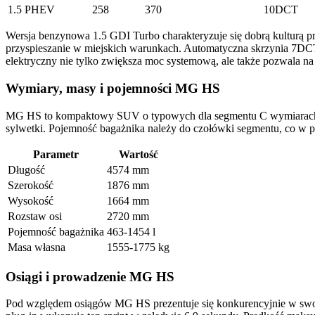
1.5 PHEV
258
370
10DCT
Wersja benzynowa 1.5 GDI Turbo charakteryzuje się dobrą kulturą p
przyspieszanie w miejskich warunkach. Automatyczna skrzynia 7DCT 
elektryczny nie tylko zwiększa moc systemową, ale także pozwala na
Wymiary, masy i pojemności MG HS
MG HS to kompaktowy SUV o typowych dla segmentu C wymiarach ze
sylwetki. Pojemność bagażnika należy do czołówki segmentu, co w
Parametr
Wartość
Długość
4574 mm
Szerokość
1876 mm
Wysokość
1664 mm
Rozstaw osi
2720 mm
Pojemność bagażnika
463-1454 l
Masa własna
1555-1775 kg
Osiągi i prowadzenie MG HS
Pod względem osiągów MG HS prezentuje się konkurencyjnie w swo