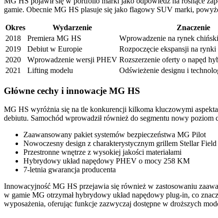
MG HS pojawił się w portfolio marki jako odpowiedź na rosnące za
gamie. Obecnie MG HS plasuje się jako flagowy SUV marki, powyż
Okres
Wydarzenie
Znaczenie
2018
Premiera MG HS
Wprowadzenie na rynek chińsk
2019
Debiut w Europie
Rozpoczęcie ekspansji na rynki
2020
Wprowadzenie wersji PHEV
Rozszerzenie oferty o napęd h
2021
Lifting modelu
Odświeżenie designu i technolo
Główne cechy i innowacje MG HS
MG HS wyróżnia się na tle konkurencji kilkoma kluczowymi aspekt
debiutu. Samochód wprowadził również do segmentu nowy poziom cyf
Zaawansowany pakiet systemów bezpieczeństwa MG Pilot
Nowoczesny design z charakterystycznym grillem Stellar Field
Przestronne wnętrze z wysokiej jakości materiałami
Hybrydowy układ napędowy PHEV o mocy 258 KM
7-letnia gwarancja producenta
Innowacyjność MG HS przejawia się również w zastosowaniu zaawans
w gamie MG otrzymał hybrydowy układ napędowy plug-in, co znaczą
wyposażenia, oferując funkcje zazwyczaj dostępne w droższych mod