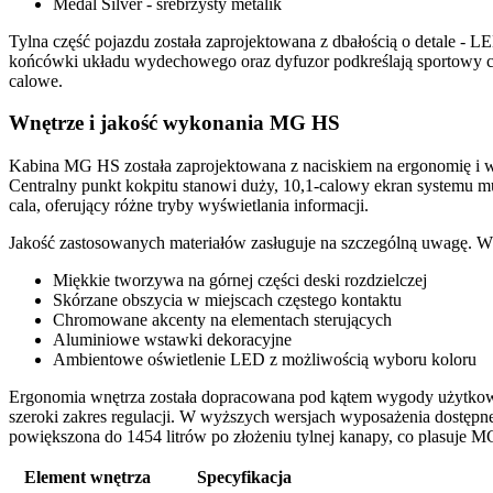
Medal Silver - srebrzysty metalik
Tylna część pojazdu została zaprojektowana z dbałością o detale - 
końcówki układu wydechowego oraz dyfuzor podkreślają sportowy c
calowe.
Wnętrze i jakość wykonania MG HS
Kabina MG HS została zaprojektowana z naciskiem na ergonomię i w
Centralny punkt kokpitu stanowi duży, 10,1-calowy ekran systemu m
cala, oferujący różne tryby wyświetlania informacji.
Jakość zastosowanych materiałów zasługuje na szczególną uwagę. 
Miękkie tworzywa na górnej części deski rozdzielczej
Skórzane obszycia w miejscach częstego kontaktu
Chromowane akcenty na elementach sterujących
Aluminiowe wstawki dekoracyjne
Ambientowe oświetlenie LED z możliwością wyboru koloru
Ergonomia wnętrza została dopracowana pod kątem wygody użytkowania
szeroki zakres regulacji. W wyższych wersjach wyposażenia dostępne 
powiększona do 1454 litrów po złożeniu tylnej kanapy, co plasuje
Element wnętrza
Specyfikacja