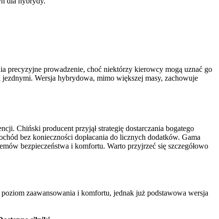
h dla hybrydy.
ia precyzyjne prowadzenie, choć niektórzy kierowcy mogą uznać go
mi jezdnymi. Wersja hybrydowa, mimo większej masy, zachowuje
i. Chiński producent przyjął strategię dostarczania bogatego
mochód bez konieczności dopłacania do licznych dodatków. Gama
emów bezpieczeństwa i komfortu. Warto przyjrzeć się szczegółowo
 poziom zaawansowania i komfortu, jednak już podstawowa wersja