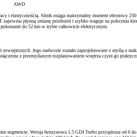
AWD
racy i elastycznością. Silnik osiąga maksymalny moment obrotowy 250 
zapewnia płynną zmianę przełożeń i szybko reaguje na polecenia kie
 pokonanie do 52 km w trybie całkowicie elektrycznym.
wnętrznych. Jego nadwozie zostało zaprojektowane z myślą o maks
 połączeniu z przemyślanym rozplanowaniem wnętrza czyni go prakt
im segmencie. Wersja benzynowa 1.5 GDI Turbo przyspiesza od 0 do