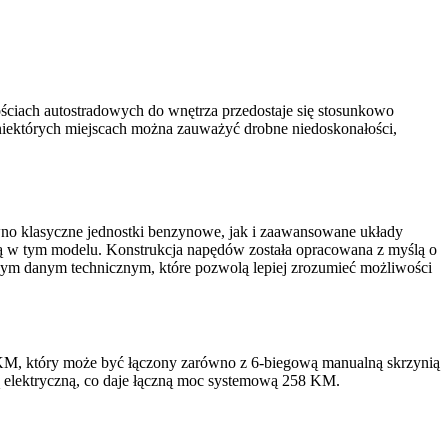
ściach autostradowych do wnętrza przedostaje się stosunkowo
 niektórych miejscach można zauważyć drobne niedoskonałości,
no klasyczne jednostki benzynowe, jak i zaawansowane układy
ą w tym modelu. Konstrukcja napędów została opracowana z myślą o
wym danym technicznym, które pozwolą lepiej zrozumieć możliwości
M, który może być łączony zarówno z 6-biegową manualną skrzynią
ą elektryczną, co daje łączną moc systemową 258 KM.