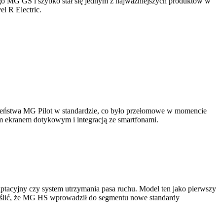
go MG GS i szybko stał się jednym z najważniejszych produktów w
l R Electric.
zeństwa MG Pilot w standardzie, co było przełomowe w momencie
 ekranem dotykowym i integracją ze smartfonami.
acyjny czy system utrzymania pasa ruchu. Model ten jako pierwszy
eślić, że MG HS wprowadził do segmentu nowe standardy