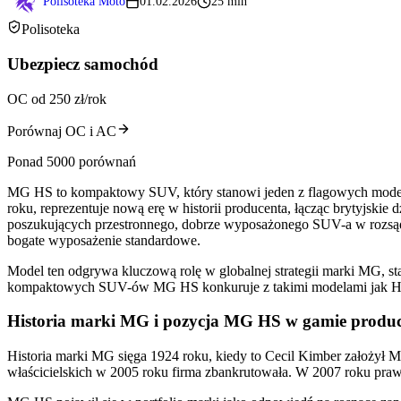
Polisoteka Moto
01.02.2026
25 min
Polisoteka
Ubezpiecz samochód
OC od 250 zł/rok
Porównaj OC i AC
Ponad 5000 porównań
MG HS to kompaktowy SUV, który stanowi jeden z flagowych modeli
roku, reprezentuje nową erę w historii producenta, łącząc brytyjsk
poszukujących przestronnego, dobrze wyposażonego SUV-a w rozsądne
bogate wyposażenie standardowe.
Model ten odgrywa kluczową rolę w globalnej strategii marki MG, 
kompaktowych SUV-ów MG HS konkuruje z takimi modelami jak Hyund
Historia marki MG i pozycja MG HS w gamie produ
Historia marki MG sięga 1924 roku, kiedy to Cecil Kimber założył
właścicielskich w 2005 roku firma zbankrutowała. W 2007 roku praw