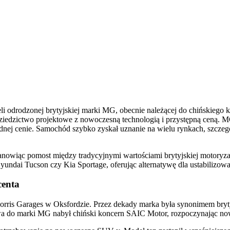
 odrodzonej brytyjskiej marki MG, obecnie należącej do chińskiego
ie dziedzictwo projektowe z nowoczesną technologią i przystępną ceną
j cenie. Samochód szybko zyskał uznanie na wielu rynkach, szczególn
stanowiąc pomost między tradycyjnymi wartościami brytyjskiej moto
ai Tucson czy Kia Sportage, oferując alternatywę dla ustabilizow
centa
 Morris Garages w Oksfordzie. Przez dekady marka była synonimem br
a do marki MG nabył chiński koncern SAIC Motor, rozpoczynając nowy