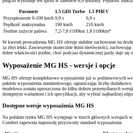
plug-in wykonuje ten sprint w zaledwie 6,9 sekundy. Prędkość maks
Parametr
1.5 GDI Turbo
1.5 PHEV
Przyspieszenie 0-100 km/h
9,9 s
6,9 s
Prędkość maksymalna
190 km/h
210 km/h
Średnie zużycie paliwa
7,2-7,8 l/100km
1,8 l/100km*
W kwestii prowadzenia MG HS oferuje stabilne zachowanie na drodz
za zbyt lekki. Zawieszenie skutecznie tłumi nierówności, zachowu
dobre właściwości jezdne, choć podczas dynamicznej jazdy daje się
Wyposażenie MG HS - wersje i opcje
MG HS oferuje kompleksowe wyposażenie już w podstawowych wersjach
pakietu wyposażenia standardowego, ograniczając liczbę dodatkowo 
modelowa została uproszczona do kilku dobrze przemyślanych wersj
dostępnym wariantom i ich specyfikacji, aby wybrać najbardziej odp
Dostępne wersje wyposażenia MG HS
Na polskim rynku MG HS występuje w trzech głównych wersjach wyp
Comfort zapewnia naprawdę przyzwoity standard wyposażenia.