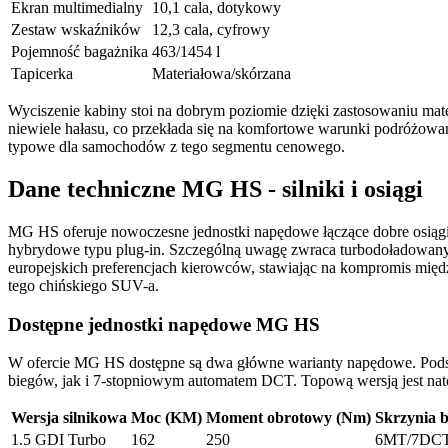
Ekran multimedialny
10,1 cala, dotykowy
Zestaw wskaźników
12,3 cala, cyfrowy
Pojemność bagażnika
463/1454 l
Tapicerka
Materiałowa/skórzana
Wyciszenie kabiny stoi na dobrym poziomie dzięki zastosowaniu mat
niewiele hałasu, co przekłada się na komfortowe warunki podróżowa
typowe dla samochodów z tego segmentu cenowego.
Dane techniczne MG HS - silniki i osiągi
MG HS oferuje nowoczesne jednostki napędowe łączące dobre osiągi
hybrydowe typu plug-in. Szczególną uwagę zwraca turbodoładowany
europejskich preferencjach kierowców, stawiając na kompromis mię
tego chińskiego SUV-a.
Dostępne jednostki napędowe MG HS
W ofercie MG HS dostępne są dwa główne warianty napędowe. Pods
biegów, jak i 7-stopniowym automatem DCT. Topową wersją jest nato
Wersja silnikowa
Moc (KM)
Moment obrotowy (Nm)
Skrzynia 
1.5 GDI Turbo
162
250
6MT/7DC