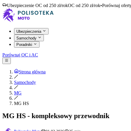
Ubezpieczenie OC od 250 zł/rok
OC od 250 zł/rok
•
Porównaj ofert
Ubezpieczenia
Samochody
Poradniki
Porównaj OC i AC
Strona główna
Samochody
MG
MG HS
MG HS - kompleksowy przewodnik