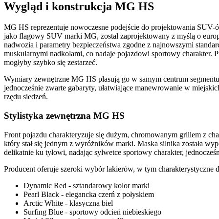
Wygląd i konstrukcja MG HS
MG HS reprezentuje nowoczesne podejście do projektowania SUV-ów 
jako flagowy SUV marki MG, został zaprojektowany z myślą o europe
nadwozia i parametry bezpieczeństwa zgodne z najnowszymi standar
muskularnymi nadkolami, co nadaje pojazdowi sportowy charakter. Pr
mogłyby szybko się zestarzeć.
Wymiary zewnętrzne MG HS plasują go w samym centrum segmentu 
jednocześnie zwarte gabaryty, ułatwiające manewrowanie w miejski
rzędu siedzeń.
Stylistyka zewnętrzna MG HS
Front pojazdu charakteryzuje się dużym, chromowanym grillem z cha
który stał się jednym z wyróżników marki. Maska silnika została wyp
delikatnie ku tyłowi, nadając sylwetce sportowy charakter, jednocześ
Producent oferuje szeroki wybór lakierów, w tym charakterystyczne d
Dynamic Red - sztandarowy kolor marki
Pearl Black - elegancka czerń z połyskiem
Arctic White - klasyczna biel
Surfing Blue - sportowy odcień niebieskiego