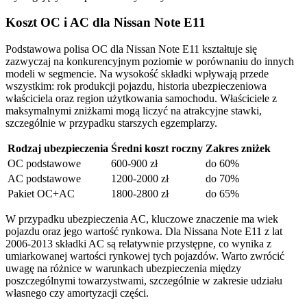
Koszt OC i AC dla Nissan Note E11
Podstawowa polisa OC dla Nissan Note E11 kształtuje się
zazwyczaj na konkurencyjnym poziomie w porównaniu do innych
modeli w segmencie. Na wysokość składki wpływają przede
wszystkim: rok produkcji pojazdu, historia ubezpieczeniowa
właściciela oraz region użytkowania samochodu. Właściciele z
maksymalnymi zniżkami mogą liczyć na atrakcyjne stawki,
szczególnie w przypadku starszych egzemplarzy.
Rodzaj ubezpieczenia
Średni koszt roczny
Zakres zniżek
OC podstawowe
600-900 zł
do 60%
AC podstawowe
1200-2000 zł
do 70%
Pakiet OC+AC
1800-2800 zł
do 65%
W przypadku ubezpieczenia AC, kluczowe znaczenie ma wiek
pojazdu oraz jego wartość rynkowa. Dla Nissana Note E11 z lat
2006-2013 składki AC są relatywnie przystępne, co wynika z
umiarkowanej wartości rynkowej tych pojazdów. Warto zwrócić
uwagę na różnice w warunkach ubezpieczenia między
poszczególnymi towarzystwami, szczególnie w zakresie udziału
własnego czy amortyzacji części.