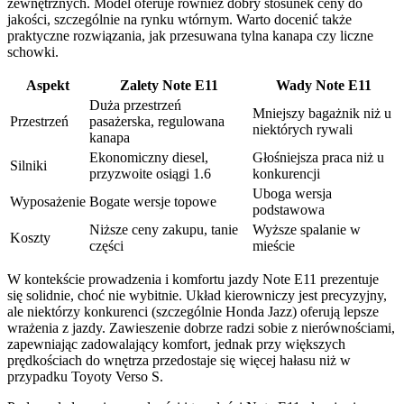
zewnętrznych. Model oferuje również dobry stosunek ceny do
jakości, szczególnie na rynku wtórnym. Warto docenić także
praktyczne rozwiązania, jak przesuwana tylna kanapa czy liczne
schowki.
Aspekt
Zalety Note E11
Wady Note E11
Duża przestrzeń
Mniejszy bagażnik niż u
Przestrzeń
pasażerska, regulowana
niektórych rywali
kanapa
Ekonomiczny diesel,
Głośniejsza praca niż u
Silniki
przyzwoite osiągi 1.6
konkurencji
Uboga wersja
Wyposażenie
Bogate wersje topowe
podstawowa
Niższe ceny zakupu, tanie
Wyższe spalanie w
Koszty
części
mieście
W kontekście prowadzenia i komfortu jazdy Note E11 prezentuje
się solidnie, choć nie wybitnie. Układ kierowniczy jest precyzyjny,
ale niektórzy konkurenci (szczególnie Honda Jazz) oferują lepsze
wrażenia z jazdy. Zawieszenie dobrze radzi sobie z nierównościami,
zapewniając zadowalający komfort, jednak przy większych
prędkościach do wnętrza przedostaje się więcej hałasu niż w
przypadku Toyoty Verso S.