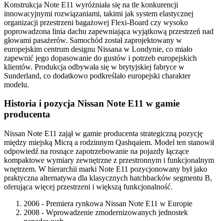
Konstrukcja Note E11 wyróżniała się na tle konkurencji
innowacyjnymi rozwiązaniami, takimi jak system elastycznej
organizacji przestrzeni bagażowej Flexi-Board czy wysoko
poprowadzona linia dachu zapewniająca wyjątkową przestrzeń nad
głowami pasażerów. Samochód został zaprojektowany w
europejskim centrum designu Nissana w Londynie, co miało
zapewnić jego dopasowanie do gustów i potrzeb europejskich
klientów. Produkcja odbywała się w brytyjskiej fabryce w
Sunderland, co dodatkowo podkreślało europejski charakter
modelu.
Historia i pozycja Nissan Note E11 w gamie
producenta
Nissan Note E11 zajął w gamie producenta strategiczną pozycję
między miejską Micrą a rodzinnym Qashqaiem. Model ten stanowił
odpowiedź na rosnące zapotrzebowanie na pojazdy łączące
kompaktowe wymiary zewnętrzne z przestronnym i funkcjonalnym
wnętrzem. W hierarchii marki Note E11 pozycjonowany był jako
praktyczna alternatywa dla klasycznych hatchbacków segmentu B,
oferująca więcej przestrzeni i większą funkcjonalność.
2006 - Premiera rynkowa Nissan Note E11 w Europie
2008 - Wprowadzenie zmodernizowanych jednostek