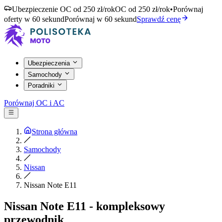
Ubezpieczenie OC od 250 zł/rok
OC od 250 zł/rok
•
Porównaj
oferty w 60 sekund
Porównaj w 60 sekund
Sprawdź cenę
Ubezpieczenia
Samochody
Poradniki
Porównaj OC i AC
Strona główna
Samochody
Nissan
Nissan Note E11
Nissan Note E11 - kompleksowy
przewodnik