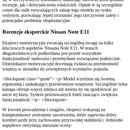
recenzje, jak i doświadczenia właścicieli. Opinie te są szczególnie
cenne dla osób rozważających zakup tego modelu na rynku
wtórnym, pozwalając lepiej zrozumieć jego rzeczywiste zalety i
potencjalne problemy eksploatacyjne.
Recenzje eksperckie Nissan Note E11
Eksperci motoryzacyjni zwracają szczególną uwagę na kilka
kluczowych aspektów Nissana Note E11. W testach
długoterminowych podkreślana jest przede wszystkim
funkcjonalność nadwozia i przemyślane rozwiązania praktyczne.
Dziennikarze motoryzacyjni doceniają zwłaszcza przestronność
wnętrza w stosunku do zewnętrznych wymiarów pojazdu.
<blockquote class="quote"> <p>Model wyróżnia się świetną
ergonomią i zaskakująco przestronnym wnętrzem. Szczególnie tylna
kanapa oferuje więcej miejsca niż można by się spodziewać po
aucie tej klasy. System przesuwanych foteli znacząco zwiększa
funkcjonalność.</p> </blockquote>
W kwestii prowadzenia i osiągów, eksperci wskazują na
kompromisowe zestrojenie zawieszenia, które zapewnia dobry
komfort jazdy przy zachowaniu przyzwoitej stabilności. Jednostki
napędowe otrzymują mieszane oceny: