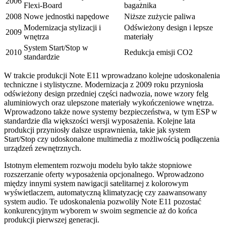
2006
Flexi-Board
bagażnika
2008
Nowe jednostki napędowe
Niższe zużycie paliwa
Modernizacja stylizacji i
Odświeżony design i lepsze
2009
wnętrza
materiały
System Start/Stop w
2010
Redukcja emisji CO2
standardzie
W trakcie produkcji Note E11 wprowadzano kolejne udoskonalenia
techniczne i stylistyczne. Modernizacja z 2009 roku przyniosła
odświeżony design przedniej części nadwozia, nowe wzory felg
aluminiowych oraz ulepszone materiały wykończeniowe wnętrza.
Wprowadzono także nowe systemy bezpieczeństwa, w tym ESP w
standardzie dla większości wersji wyposażenia. Kolejne lata
produkcji przyniosły dalsze usprawnienia, takie jak system
Start/Stop czy udoskonalone multimedia z możliwością podłączenia
urządzeń zewnętrznych.
Istotnym elementem rozwoju modelu było także stopniowe
rozszerzanie oferty wyposażenia opcjonalnego. Wprowadzono
między innymi system nawigacji satelitarnej z kolorowym
wyświetlaczem, automatyczną klimatyzację czy zaawansowany
system audio. Te udoskonalenia pozwoliły Note E11 pozostać
konkurencyjnym wyborem w swoim segmencie aż do końca
produkcji pierwszej generacji.