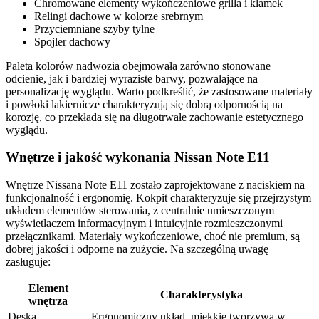
Chromowane elementy wykończeniowe grilla i klamek
Relingi dachowe w kolorze srebrnym
Przyciemniane szyby tylne
Spojler dachowy
Paleta kolorów nadwozia obejmowała zarówno stonowane
odcienie, jak i bardziej wyraziste barwy, pozwalające na
personalizację wyglądu. Warto podkreślić, że zastosowane materiały
i powłoki lakiernicze charakteryzują się dobrą odpornością na
korozję, co przekłada się na długotrwałe zachowanie estetycznego
wyglądu.
Wnętrze i jakość wykonania Nissan Note E11
Wnętrze Nissana Note E11 zostało zaprojektowane z naciskiem na
funkcjonalność i ergonomię. Kokpit charakteryzuje się przejrzystym
układem elementów sterowania, z centralnie umieszczonym
wyświetlaczem informacyjnym i intuicyjnie rozmieszczonymi
przełącznikami. Materiały wykończeniowe, choć nie premium, są
dobrej jakości i odporne na zużycie. Na szczególną uwagę
zasługuje:
Element
Charakterystyka
wnętrza
Deska
Ergonomiczny układ, miękkie tworzywa w