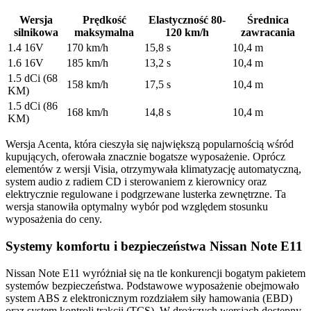
Wersja
Prędkość
Elastyczność 80-
Średnica
silnikowa
maksymalna
120 km/h
zawracania
1.4 16V
170 km/h
15,8 s
10,4 m
1.6 16V
185 km/h
13,2 s
10,4 m
1.5 dCi (68
158 km/h
17,5 s
10,4 m
KM)
1.5 dCi (86
168 km/h
14,8 s
10,4 m
KM)
Wersja Acenta, która cieszyła się największą popularnością wśród
kupujących, oferowała znacznie bogatsze wyposażenie. Oprócz
elementów z wersji Visia, otrzymywała klimatyzację automatyczną,
system audio z radiem CD i sterowaniem z kierownicy oraz
elektrycznie regulowane i podgrzewane lusterka zewnętrzne. Ta
wersja stanowiła optymalny wybór pod względem stosunku
wyposażenia do ceny.
Systemy komfortu i bezpieczeństwa Nissan Note E11
Nissan Note E11 wyróżniał się na tle konkurencji bogatym pakietem
systemów bezpieczeństwa. Podstawowe wyposażenie obejmowało
system ABS z elektronicznym rozdziałem siły hamowania (EBD)
oraz system kontroli trakcji (TCS). W droższych wersjach dostępny