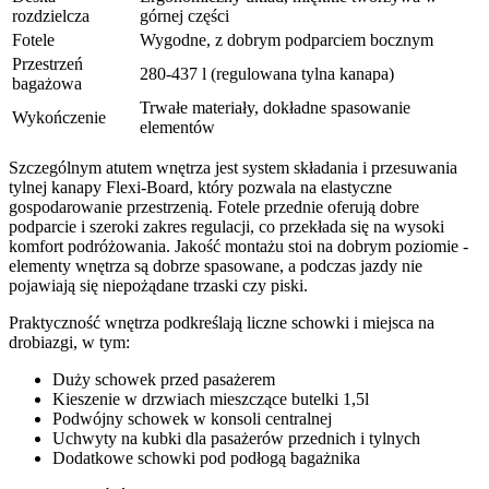
rozdzielcza
górnej części
Fotele
Wygodne, z dobrym podparciem bocznym
Przestrzeń
280-437 l (regulowana tylna kanapa)
bagażowa
Trwałe materiały, dokładne spasowanie
Wykończenie
elementów
Szczególnym atutem wnętrza jest system składania i przesuwania
tylnej kanapy Flexi-Board, który pozwala na elastyczne
gospodarowanie przestrzenią. Fotele przednie oferują dobre
podparcie i szeroki zakres regulacji, co przekłada się na wysoki
komfort podróżowania. Jakość montażu stoi na dobrym poziomie -
elementy wnętrza są dobrze spasowane, a podczas jazdy nie
pojawiają się niepożądane trzaski czy piski.
Praktyczność wnętrza podkreślają liczne schowki i miejsca na
drobiazgi, w tym:
Duży schowek przed pasażerem
Kieszenie w drzwiach mieszczące butelki 1,5l
Podwójny schowek w konsoli centralnej
Uchwyty na kubki dla pasażerów przednich i tylnych
Dodatkowe schowki pod podłogą bagażnika