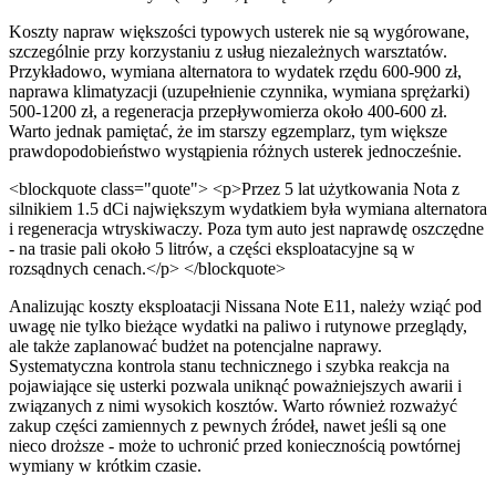
Koszty napraw większości typowych usterek nie są wygórowane,
szczególnie przy korzystaniu z usług niezależnych warsztatów.
Przykładowo, wymiana alternatora to wydatek rzędu 600-900 zł,
naprawa klimatyzacji (uzupełnienie czynnika, wymiana sprężarki)
500-1200 zł, a regeneracja przepływomierza około 400-600 zł.
Warto jednak pamiętać, że im starszy egzemplarz, tym większe
prawdopodobieństwo wystąpienia różnych usterek jednocześnie.
<blockquote class="quote"> <p>Przez 5 lat użytkowania Nota z
silnikiem 1.5 dCi największym wydatkiem była wymiana alternatora
i regeneracja wtryskiwaczy. Poza tym auto jest naprawdę oszczędne
- na trasie pali około 5 litrów, a części eksploatacyjne są w
rozsądnych cenach.</p> </blockquote>
Analizując koszty eksploatacji Nissana Note E11, należy wziąć pod
uwagę nie tylko bieżące wydatki na paliwo i rutynowe przeglądy,
ale także zaplanować budżet na potencjalne naprawy.
Systematyczna kontrola stanu technicznego i szybka reakcja na
pojawiające się usterki pozwala uniknąć poważniejszych awarii i
związanych z nimi wysokich kosztów. Warto również rozważyć
zakup części zamiennych z pewnych źródeł, nawet jeśli są one
nieco droższe - może to uchronić przed koniecznością powtórnej
wymiany w krótkim czasie.