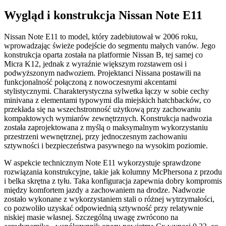
Wygląd i konstrukcja Nissan Note E11
Nissan Note E11 to model, który zadebiutował w 2006 roku,
wprowadzając świeże podejście do segmentu małych vanów. Jego
konstrukcja oparta została na platformie Nissan B, tej samej co
Micra K12, jednak z wyraźnie większym rozstawem osi i
podwyższonym nadwoziem. Projektanci Nissana postawili na
funkcjonalność połączoną z nowoczesnymi akcentami
stylistycznymi. Charakterystyczna sylwetka łączy w sobie cechy
minivana z elementami typowymi dla miejskich hatchbacków, co
przekłada się na wszechstronność użytkową przy zachowaniu
kompaktowych wymiarów zewnętrznych. Konstrukcja nadwozia
została zaprojektowana z myślą o maksymalnym wykorzystaniu
przestrzeni wewnętrznej, przy jednoczesnym zachowaniu
sztywności i bezpieczeństwa pasywnego na wysokim poziomie.
W aspekcie technicznym Note E11 wykorzystuje sprawdzone
rozwiązania konstrukcyjne, takie jak kolumny McPhersona z przodu
i belka skrętna z tyłu. Taka konfiguracja zapewnia dobry kompromis
między komfortem jazdy a zachowaniem na drodze. Nadwozie
zostało wykonane z wykorzystaniem stali o różnej wytrzymałości,
co pozwoliło uzyskać odpowiednią sztywność przy relatywnie
niskiej masie własnej. Szczególną uwagę zwrócono na