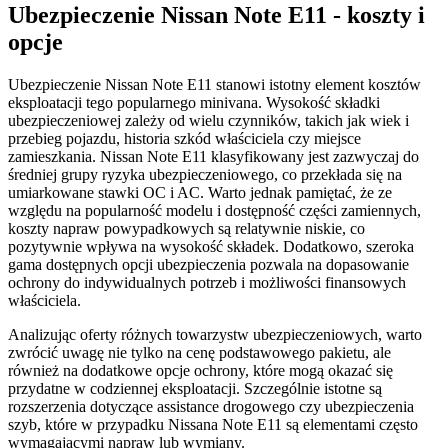
Ubezpieczenie Nissan Note E11 - koszty i
opcje
Ubezpieczenie Nissan Note E11 stanowi istotny element kosztów
eksploatacji tego popularnego minivana. Wysokość składki
ubezpieczeniowej zależy od wielu czynników, takich jak wiek i
przebieg pojazdu, historia szkód właściciela czy miejsce
zamieszkania. Nissan Note E11 klasyfikowany jest zazwyczaj do
średniej grupy ryzyka ubezpieczeniowego, co przekłada się na
umiarkowane stawki OC i AC. Warto jednak pamiętać, że ze
względu na popularność modelu i dostępność części zamiennych,
koszty napraw powypadkowych są relatywnie niskie, co
pozytywnie wpływa na wysokość składek. Dodatkowo, szeroka
gama dostępnych opcji ubezpieczenia pozwala na dopasowanie
ochrony do indywidualnych potrzeb i możliwości finansowych
właściciela.
Analizując oferty różnych towarzystw ubezpieczeniowych, warto
zwrócić uwagę nie tylko na cenę podstawowego pakietu, ale
również na dodatkowe opcje ochrony, które mogą okazać się
przydatne w codziennej eksploatacji. Szczególnie istotne są
rozszerzenia dotyczące assistance drogowego czy ubezpieczenia
szyb, które w przypadku Nissana Note E11 są elementami często
wymagającymi napraw lub wymiany.