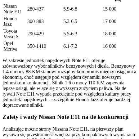
Nissan
280-437
5.9-6.8
15 000
Note E11
Honda
300-883
5.3-6.5
17 000
Jazz
Toyota
290-429
5.5-6.3
18 000
Verso S
Opel
350-1410
6.1-7.2
16 000
Meriva
W zakresie jednostek napędowych Note E11 oferuje
zrównoważony wybór silników benzynowych i diesla. Benzynowy
1.4 o mocy 88 KM stanowi rozsądny kompromis między osiągami a
ekonomią, choć ustępuje pod względem dynamiki nowszym
jednostkom konkurencji. Silnik 1.6 o mocy 110 KM zapewnia
lepsze osiągi, ale wiąże się z wyższym zużyciem paliwa. Na tle
rywali Note E11 wypada przeciętnie pod względem kultury pracy
jednostek napędowych - szczególnie Honda Jazz oferuje bardziej
dopracowane silniki.
Zalety i wady Nissan Note E11 na tle konkurencji
Analizując mocne strony Nissana Note E11, na pierwszy plan
wysuwa się przestronność wnętrza przy kompaktowych wymiarach