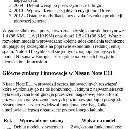
napędowych
2009 - Debiut wersji po pierwszym face-liftingu
2010 - Wprowadzenie specjalnych edycji Pure Drive
2012 - Ostatnie modyfikacje przed zakończeniem produkcji
pierwszej generacji
W gamie silnikowej początkowo znalazły się jednostki benzynowe
1.4 (88 KM) i 1.6 (110 KM) oraz diesel 1.5 dCi (86 KM). Wraz z
rozwojem modelu wprowadzano kolejne udoskonalenia techniczne,
skupiając się szczególnie na poprawie ekonomiki i redukcji emisji
spalin. Note E11 szybko stał się jednym z najpopularniejszych
modeli Nissana w Europie, szczególnie na rynkach brytyjskim,
niemieckim i francuskim.
Główne zmiany i innowacje w Nissan Note E11
Nissan Note E11 wprowadził szereg innowacyjnych rozwiązań,
które wyróżniały go na tle konkurencji. Jednym z najważniejszych
była elastyczna konfiguracja przestrzeni bagażowej Flexi-Board,
pozwalająca na tworzenie różnych poziomów podłogi i przegród.
System ten znacząco zwiększał funkcjonalność bagażnika,
umożliwiając lepszą organizację przewożonego ładunku.
Rok
Wprowadzone zmiany
Wpływ na model
Debiut modelu z systemem
Zwiększona funkcjonalność