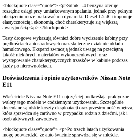
<blockquote class="quote"> <p>Silnik 1.4 benzyna oferuje
rozsądne osiągi przy umiarkowanym spalaniu, jednak przy pełnym
obciążeniu może brakować mu dynamiki. Diesel 1.5 dCi imponuje
elastycznością i ekonomią, choć charakteryzuje się większą
awaryjnością.</p> </blockquote>
Testy drogowe wykazują również dobre wyciszenie kabiny przy
prędkościach autostradowych oraz skuteczne działanie układu
hamulcowego. Eksperci zwracają jednak uwagę na przeciętną
jakość niektórych materiałów wykończeniowych oraz
występowanie charakterystycznych trzasków w kabinie podczas
jazdy po nierównościach.
Doświadczenia i opinie użytkowników Nissan Note
E11
Właściciele Nissana Note E11 najczęściej podkreślają praktyczne
walory tego modelu w codziennym użytkowaniu. Szczególnie
doceniane są niskie koszty eksploatacji oraz przestronność wnętrza,
która sprawdza się zarówno w przypadku rodzin z dziećmi, jak i
osób aktywnych zawodowo.
<blockquote class="quote"> <p>Po trzech latach użytkowania
mogę potwierdzić, że auto świetnie sprawdza się w mieście.