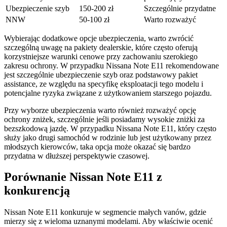
Ubezpieczenie szyb
150-200 zł
Szczególnie przydatne
NNW
50-100 zł
Warto rozważyć
Wybierając dodatkowe opcje ubezpieczenia, warto zwrócić
szczególną uwagę na pakiety dealerskie, które często oferują
korzystniejsze warunki cenowe przy zachowaniu szerokiego
zakresu ochrony. W przypadku Nissana Note E11 rekomendowane
jest szczególnie ubezpieczenie szyb oraz podstawowy pakiet
assistance, ze względu na specyfikę eksploatacji tego modelu i
potencjalne ryzyka związane z użytkowaniem starszego pojazdu.
Przy wyborze ubezpieczenia warto również rozważyć opcję
ochrony zniżek, szczególnie jeśli posiadamy wysokie zniżki za
bezszkodową jazdę. W przypadku Nissana Note E11, który często
służy jako drugi samochód w rodzinie lub jest użytkowany przez
młodszych kierowców, taka opcja może okazać się bardzo
przydatna w dłuższej perspektywie czasowej.
Porównanie Nissan Note E11 z
konkurencją
Nissan Note E11 konkuruje w segmencie małych vanów, gdzie
mierzy się z wieloma uznanymi modelami. Aby właściwie ocenić