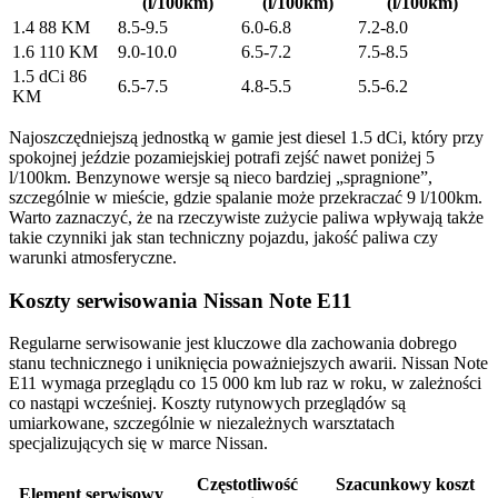
(l/100km)
(l/100km)
(l/100km)
1.4 88 KM
8.5-9.5
6.0-6.8
7.2-8.0
1.6 110 KM
9.0-10.0
6.5-7.2
7.5-8.5
1.5 dCi 86
6.5-7.5
4.8-5.5
5.5-6.2
KM
Najoszczędniejszą jednostką w gamie jest diesel 1.5 dCi, który przy
spokojnej jeździe pozamiejskiej potrafi zejść nawet poniżej 5
l/100km. Benzynowe wersje są nieco bardziej „spragnione”,
szczególnie w mieście, gdzie spalanie może przekraczać 9 l/100km.
Warto zaznaczyć, że na rzeczywiste zużycie paliwa wpływają także
takie czynniki jak stan techniczny pojazdu, jakość paliwa czy
warunki atmosferyczne.
Koszty serwisowania Nissan Note E11
Regularne serwisowanie jest kluczowe dla zachowania dobrego
stanu technicznego i uniknięcia poważniejszych awarii. Nissan Note
E11 wymaga przeglądu co 15 000 km lub raz w roku, w zależności
co nastąpi wcześniej. Koszty rutynowych przeglądów są
umiarkowane, szczególnie w niezależnych warsztatach
specjalizujących się w marce Nissan.
Częstotliwość
Szacunkowy koszt
Element serwisowy