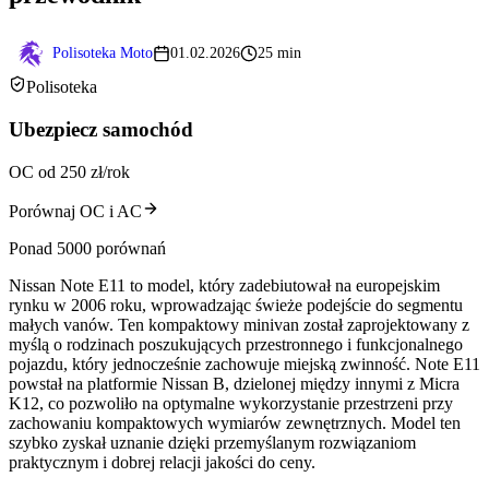
Polisoteka Moto
01.02.2026
25 min
Polisoteka
Ubezpiecz samochód
OC od 250 zł/rok
Porównaj OC i AC
Ponad 5000 porównań
Nissan Note E11 to model, który zadebiutował na europejskim
rynku w 2006 roku, wprowadzając świeże podejście do segmentu
małych vanów. Ten kompaktowy minivan został zaprojektowany z
myślą o rodzinach poszukujących przestronnego i funkcjonalnego
pojazdu, który jednocześnie zachowuje miejską zwinność. Note E11
powstał na platformie Nissan B, dzielonej między innymi z Micra
K12, co pozwoliło na optymalne wykorzystanie przestrzeni przy
zachowaniu kompaktowych wymiarów zewnętrznych. Model ten
szybko zyskał uznanie dzięki przemyślanym rozwiązaniom
praktycznym i dobrej relacji jakości do ceny.