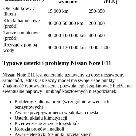
wymiany
(PLN)
Olej silnikowy z
15 000 km
250-350
filtrem
Klocki hamulcowe
40 000-50 000 km
200-300
(przód)
Tarcze hamulcowe
80 000-100 000 km
400-600
(przód)
Rozrząd z pompą
90 000-120 000 km
1000-1500
wody
Typowe usterki i problemy Nissan Note E11
Nissan Note E11 jest generalnie uznawany za dość niezawodny
samochód, jednak jak każdy model ma swoje słabe punkty.
Znajomość typowych usterek pozwala lepiej zaplanować budżet na
ewentualne naprawy i uniknąć kosztownych niespodzianek.
Problemy z alternatorem (szczególnie w wersjach
benzynowych)
Awarie przepływomierza w silnikach diesla
Usterki układu klimatyzacji
Przedwczesne zużycie łożysk kół
Korozja progów i nadkoli
Awarie elektryki (czujniki, przełączniki)