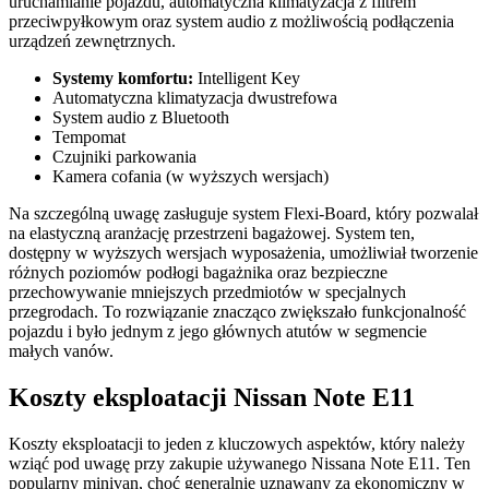
uruchamianie pojazdu, automatyczna klimatyzacja z filtrem
przeciwpyłkowym oraz system audio z możliwością podłączenia
urządzeń zewnętrznych.
Systemy komfortu:
Intelligent Key
Automatyczna klimatyzacja dwustrefowa
System audio z Bluetooth
Tempomat
Czujniki parkowania
Kamera cofania (w wyższych wersjach)
Na szczególną uwagę zasługuje system Flexi-Board, który pozwalał
na elastyczną aranżację przestrzeni bagażowej. System ten,
dostępny w wyższych wersjach wyposażenia, umożliwiał tworzenie
różnych poziomów podłogi bagażnika oraz bezpieczne
przechowywanie mniejszych przedmiotów w specjalnych
przegrodach. To rozwiązanie znacząco zwiększało funkcjonalność
pojazdu i było jednym z jego głównych atutów w segmencie
małych vanów.
Koszty eksploatacji Nissan Note E11
Koszty eksploatacji to jeden z kluczowych aspektów, który należy
wziąć pod uwagę przy zakupie używanego Nissana Note E11. Ten
popularny minivan, choć generalnie uznawany za ekonomiczny w