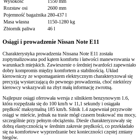
Wysokość
1550 mm
Rozstaw osi
2600 mm
Pojemność bagażnika
280-437 l
Masa własna
1150-1280 kg
Zbiornik paliwa
46 l
Osiągi i prowadzenie Nissan Note E11
Charakterystyka prowadzenia Nissana Note E11 została
zoptymalizowana pod kątem komfortu i łatwości manewrowania w
warunkach miejskich. Zawieszenie o średniej twardości zapewniało
dobry kompromis między komfortem a stabilnością. Układ
kierowniczy ze wspomaganiem elektrycznym charakteryzował się
precyzją wystarczającą do pewnego prowadzenia, choć niektórzy
kierowcy wskazywali na zbyt małą informację zwrotną.
Najlepsze osiągi oferowała wersja z silnikiem benzynowym 1.6,
która rozpędzała się do 100 km/h w 11,1 sekundy i osiągała
prędkość maksymalną 185 km/h. Silnik 1.4 zapewniał przyzwoite
osiągi w mieście, jednak na trasie mógł czasem brakować mu mocy,
szczególnie przy pełnym obciążeniu. Diesle charakteryzowały się
dobrą elastycznością w średnim zakresie prędkości, co przekładało
się na komfortowe wyprzedzanie bez konieczności częstej zmiany
biegów.