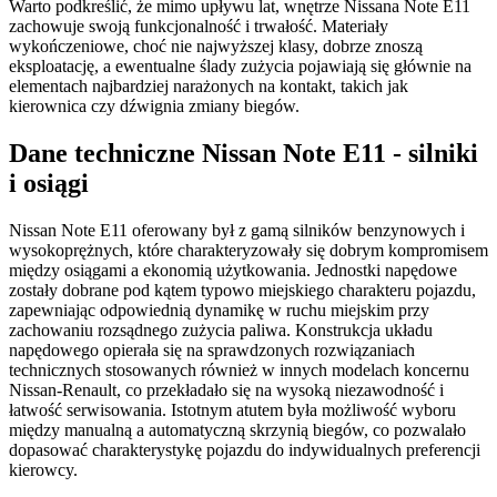
Warto podkreślić, że mimo upływu lat, wnętrze Nissana Note E11
zachowuje swoją funkcjonalność i trwałość. Materiały
wykończeniowe, choć nie najwyższej klasy, dobrze znoszą
eksploatację, a ewentualne ślady zużycia pojawiają się głównie na
elementach najbardziej narażonych na kontakt, takich jak
kierownica czy dźwignia zmiany biegów.
Dane techniczne Nissan Note E11 - silniki
i osiągi
Nissan Note E11 oferowany był z gamą silników benzynowych i
wysokoprężnych, które charakteryzowały się dobrym kompromisem
między osiągami a ekonomią użytkowania. Jednostki napędowe
zostały dobrane pod kątem typowo miejskiego charakteru pojazdu,
zapewniając odpowiednią dynamikę w ruchu miejskim przy
zachowaniu rozsądnego zużycia paliwa. Konstrukcja układu
napędowego opierała się na sprawdzonych rozwiązaniach
technicznych stosowanych również w innych modelach koncernu
Nissan-Renault, co przekładało się na wysoką niezawodność i
łatwość serwisowania. Istotnym atutem była możliwość wyboru
między manualną a automatyczną skrzynią biegów, co pozwalało
dopasować charakterystykę pojazdu do indywidualnych preferencji
kierowcy.