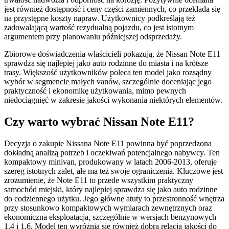
jest również dostępność i ceny części zamiennych, co przekłada się
na przystępne koszty napraw. Użytkownicy podkreślają też
zadowalającą wartość rezydualną pojazdu, co jest istotnym
argumentem przy planowaniu późniejszej odsprzedaży.
Zbiorowe doświadczenia właścicieli pokazują, że Nissan Note E11
sprawdza się najlepiej jako auto rodzinne do miasta i na krótsze
trasy. Większość użytkowników poleca ten model jako rozsądny
wybór w segmencie małych vanów, szczególnie doceniając jego
praktyczność i ekonomikę użytkowania, mimo pewnych
niedociągnięć w zakresie jakości wykonania niektórych elementów.
Czy warto wybrać Nissan Note E11?
Decyzja o zakupie Nissana Note E11 powinna być poprzedzona
dokładną analizą potrzeb i oczekiwań potencjalnego nabywcy. Ten
kompaktowy minivan, produkowany w latach 2006-2013, oferuje
szereg istotnych zalet, ale ma też swoje ograniczenia. Kluczowe jest
zrozumienie, że Note E11 to przede wszystkim praktyczny
samochód miejski, który najlepiej sprawdza się jako auto rodzinne
do codziennego użytku. Jego główne atuty to przestronność wnętrza
przy stosunkowo kompaktowych wymiarach zewnętrznych oraz
ekonomiczna eksploatacja, szczególnie w wersjach benzynowych
1.4 i 1.6. Model ten wyróżnia się również dobrą relacją jakości do