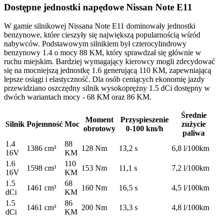
Dostępne jednostki napędowe Nissan Note E11
W gamie silnikowej Nissana Note E11 dominowały jednostki
benzynowe, które cieszyły się największą popularnością wśród
nabywców. Podstawowym silnikiem był czterocylindrowy
benzynowy 1.4 o mocy 88 KM, który sprawdzał się głównie w
ruchu miejskim. Bardziej wymagający kierowcy mogli zdecydować
się na mocniejszą jednostkę 1.6 generującą 110 KM, zapewniającą
lepsze osiągi i elastyczność. Dla osób ceniących ekonomię jazdy
przewidziano oszczędny silnik wysokoprężny 1.5 dCi dostępny w
dwóch wariantach mocy - 68 KM oraz 86 KM.
Średnie
Moment
Przyspieszenie
Silnik
Pojemność
Moc
zużycie
obrotowy
0-100 km/h
paliwa
1.4
88
1386 cm³
128 Nm
13,2 s
6,8 l/100km
16V
KM
1.6
110
1598 cm³
153 Nm
11,1 s
7,2 l/100km
16V
KM
1.5
68
1461 cm³
160 Nm
16,5 s
4,5 l/100km
dCi
KM
1.5
86
1461 cm³
200 Nm
13,3 s
4,8 l/100km
dCi
KM