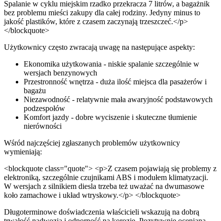
Spalanie w cyklu miejskim rzadko przekracza 7 litrów, a bagażnik
bez problemu mieści zakupy dla całej rodziny. Jedyny minus to
jakość plastików, które z czasem zaczynają trzeszczeć.</p>
</blockquote>
Użytkownicy często zwracają uwagę na następujące aspekty:
Ekonomika użytkowania - niskie spalanie szczególnie w
wersjach benzynowych
Przestronność wnętrza - duża ilość miejsca dla pasażerów i
bagażu
Niezawodność - relatywnie mała awaryjność podstawowych
podzespołów
Komfort jazdy - dobre wyciszenie i skuteczne tłumienie
nierówności
Wśród najczęściej zgłaszanych problemów użytkownicy
wymieniają:
<blockquote class="quote"> <p>Z czasem pojawiają się problemy z
elektroniką, szczególnie czujnikami ABS i modułem klimatyzacji.
W wersjach z silnikiem diesla trzeba też uważać na dwumasowe
koło zamachowe i układ wtryskowy.</p> </blockquote>
Długoterminowe doświadczenia właścicieli wskazują na dobrą
trwałość nadwozia i odporność na korozję. Pozytywnie oceniana