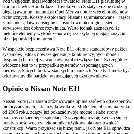
Pod względem niezawodności i trwałości Note E11 plasuje się w
środku stawki. Honda Jazz i Toyota Verso S statystycznie rzadziej
ulegają awariom, natomiast Opel Meriva notuje więcej problemów
technicznych. Koszty eksploatacji Nissana są umiarkowane - części
zamienne są łatwo dostępne i stosunkowo niedrogie, a sieć
serwisowa jest dobrze rozwinięta. Warto jednak zaznaczyć, że
niektóre elementy wykończenia wnętrza szybciej ulegają zużyciu
niż u japońskiej konkurencji.
W aspekcie bezpieczeństwa Note E11 oferuje standardowy pakiet
systemów, jednak nowsze generacje konkurencyjnych modeli
dysponują bardziej zaawansowanymi rozwiązaniami. Szczególnie
widoczne jest to w przypadku systemów wspomagających
kierowcę, których brak w starszych rocznikach Note E11 może być
odczuwalny dla bardziej wymagających użytkowników.
Opinie o Nissan Note E11
Nissan Note E11 zbiera zróżnicowane opinie zarówno od ekspertów
motoryzacyjnych, jak i użytkowników. Model ten, obecny na rynku
od 2006 roku, zdążył już pokazać swoje mocne i słabe strony
podczas codziennej eksploatacji. Szczególną uwagę zwraca się na
praktyczność wnętrza, ekonomikę użytkowania oraz trwałość
konstrukcji. Warto przyjrzeć się bliżej temu, jak Note E11 sprawdza
się w rzeczywistych warunkach, analizując zarówno profesjonalne