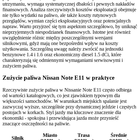
utrzymaniu, wymaga systematycznej dbałości i pewnych nakładów
finansowych. Analiza rzeczywistych kosztów eksploatacji obejmuje
nie tylko wydatki na paliwo, ale także koszty rutynowych
przeglądów, wymian części eksploatacyjnych oraz potencjalnych
napraw. Warto przyjrzeć się tym aspektom szczegółowo, by uniknąć
nieprzyjemnych niespodzianek finansowych. Istotne jest również
uwzględnienie różnic między poszczególnymi wersjami
silnikowymi, gdyż mają one bezpośredni wpływ na koszty
użytkowania. Szczególną uwagę należy zwrócić na jednostki
benzynowe 1.4 i 1.6 oraz ekonomiczny diesel 1.5 dCi, które
charakteryzują się odmiennymi wymaganiami serwisowymi i
zużyciem paliwa.
Zużycie paliwa Nissan Note E11 w praktyce
Rzeczywiste zużycie paliwa w Nissanie Note E11 często odbiega
od wartości katalogowych, co jest zjawiskiem typowym dla
większości samochodów. W warunkach miejskich spalanie jest
zazwyczaj wyższe, szczególnie przy dynamicznej jeździe i częstych
postojach w korkach. Styl jazdy ma kluczowe znaczenie dla
ekonomiki - spokojna i przewidująca jazda może przynieść
znaczące oszczędności na paliwie.
Miasto
Trasa
Średnie
Silnik