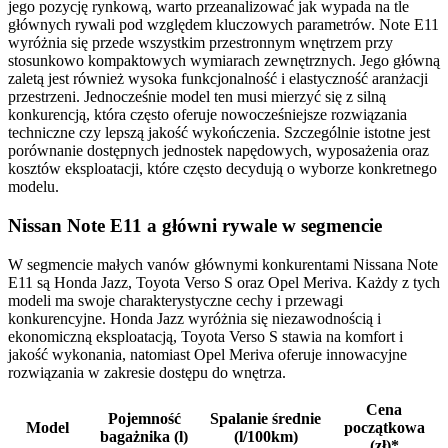
jego pozycję rynkową, warto przeanalizować jak wypada na tle
głównych rywali pod względem kluczowych parametrów. Note E11
wyróżnia się przede wszystkim przestronnym wnętrzem przy
stosunkowo kompaktowych wymiarach zewnętrznych. Jego główną
zaletą jest również wysoka funkcjonalność i elastyczność aranżacji
przestrzeni. Jednocześnie model ten musi mierzyć się z silną
konkurencją, która często oferuje nowocześniejsze rozwiązania
techniczne czy lepszą jakość wykończenia. Szczególnie istotne jest
porównanie dostępnych jednostek napędowych, wyposażenia oraz
kosztów eksploatacji, które często decydują o wyborze konkretnego
modelu.
Nissan Note E11 a główni rywale w segmencie
W segmencie małych vanów głównymi konkurentami Nissana Note
E11 są Honda Jazz, Toyota Verso S oraz Opel Meriva. Każdy z tych
modeli ma swoje charakterystyczne cechy i przewagi
konkurencyjne. Honda Jazz wyróżnia się niezawodnością i
ekonomiczną eksploatacją, Toyota Verso S stawia na komfort i
jakość wykonania, natomiast Opel Meriva oferuje innowacyjne
rozwiązania w zakresie dostępu do wnętrza.
Cena
Pojemność
Spalanie średnie
Model
początkowa
bagażnika (l)
(l/100km)
(zł)*