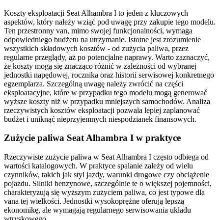
Koszty eksploatacji Seat Alhambra I to jeden z kluczowych
aspektów, który należy wziąć pod uwagę przy zakupie tego modelu.
Ten przestronny van, mimo swojej funkcjonalności, wymaga
odpowiedniego budżetu na utrzymanie. Istotne jest zrozumienie
wszystkich składowych kosztów - od zużycia paliwa, przez
regularne przeglądy, aż po potencjalne naprawy. Warto zaznaczyć,
że koszty mogą się znacząco różnić w zależności od wybranej
jednostki napędowej, rocznika oraz historii serwisowej konkretnego
egzemplarza. Szczególną uwagę należy zwrócić na części
eksploatacyjne, które w przypadku tego modelu mogą generować
wyższe koszty niż w przypadku mniejszych samochodów. Analiza
rzeczywistych kosztów eksploatacji pozwala lepiej zaplanować
budżet i uniknąć nieprzyjemnych niespodzianek finansowych.
Zużycie paliwa Seat Alhambra I w praktyce
Rzeczywiste zużycie paliwa w Seat Alhambra I często odbiega od
wartości katalogowych. W praktyce spalanie zależy od wielu
czynników, takich jak styl jazdy, warunki drogowe czy obciążenie
pojazdu. Silniki benzynowe, szczególnie te o większej pojemności,
charakteryzują się wyższym zużyciem paliwa, co jest typowe dla
vana tej wielkości. Jednostki wysokoprężne oferują lepszą
ekonomikę, ale wymagają regularnego serwisowania układu
wtryskowego.