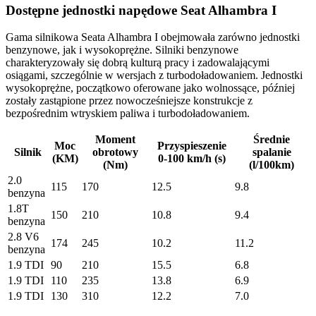
Dostępne jednostki napędowe Seat Alhambra I
Gama silnikowa Seata Alhambra I obejmowała zarówno jednostki
benzynowe, jak i wysokoprężne. Silniki benzynowe
charakteryzowały się dobrą kulturą pracy i zadowalającymi
osiągami, szczególnie w wersjach z turbodoładowaniem. Jednostki
wysokoprężne, początkowo oferowane jako wolnossące, później
zostały zastąpione przez nowocześniejsze konstrukcje z
bezpośrednim wtryskiem paliwa i turbodoładowaniem.
Moment
Średnie
Moc
Przyspieszenie
Silnik
obrotowy
spalanie
(KM)
0-100 km/h (s)
(Nm)
(l/100km)
2.0
115
170
12.5
9.8
benzyna
1.8T
150
210
10.8
9.4
benzyna
2.8 V6
174
245
10.2
11.2
benzyna
1.9 TDI
90
210
15.5
6.8
1.9 TDI
110
235
13.8
6.9
1.9 TDI
130
310
12.2
7.0