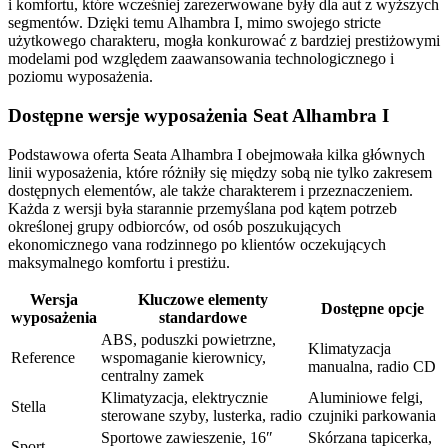
i komfortu, które wcześniej zarezerwowane były dla aut z wyższych
segmentów. Dzięki temu Alhambra I, mimo swojego stricte
użytkowego charakteru, mogła konkurować z bardziej prestiżowymi
modelami pod względem zaawansowania technologicznego i
poziomu wyposażenia.
Dostępne wersje wyposażenia Seat Alhambra I
Podstawowa oferta Seata Alhambra I obejmowała kilka głównych
linii wyposażenia, które różniły się między sobą nie tylko zakresem
dostępnych elementów, ale także charakterem i przeznaczeniem.
Każda z wersji była starannie przemyślana pod kątem potrzeb
określonej grupy odbiorców, od osób poszukujących
ekonomicznego vana rodzinnego po klientów oczekujących
maksymalnego komfortu i prestiżu.
Wersja
Kluczowe elementy
Dostępne opcje
wyposażenia
standardowe
ABS, poduszki powietrzne,
Klimatyzacja
Reference
wspomaganie kierownicy,
manualna, radio CD
centralny zamek
Klimatyzacja, elektrycznie
Aluminiowe felgi,
Stella
sterowane szyby, lusterka, radio
czujniki parkowania
Sportowe zawieszenie, 16″
Skórzana tapicerka,
Sport