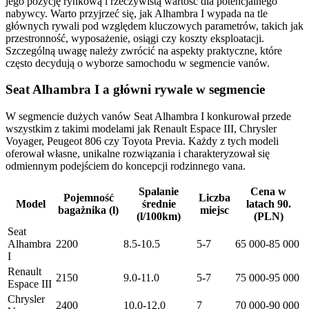
jego pozycję rynkową i rzeczywistą wartość dla potencjalnego
nabywcy. Warto przyjrzeć się, jak Alhambra I wypada na tle
głównych rywali pod względem kluczowych parametrów, takich jak
przestronność, wyposażenie, osiągi czy koszty eksploatacji.
Szczególną uwagę należy zwrócić na aspekty praktyczne, które
często decydują o wyborze samochodu w segmencie vanów.
Seat Alhambra I a główni rywale w segmencie
W segmencie dużych vanów Seat Alhambra I konkurował przede
wszystkim z takimi modelami jak Renault Espace III, Chrysler
Voyager, Peugeot 806 czy Toyota Previa. Każdy z tych modeli
oferował własne, unikalne rozwiązania i charakteryzował się
odmiennym podejściem do koncepcji rodzinnego vana.
Spalanie
Cena w
Pojemność
Liczba
Model
średnie
latach 90.
bagażnika (l)
miejsc
(l/100km)
(PLN)
Seat
Alhambra
2200
8.5-10.5
5-7
65 000-85 000
I
Renault
2150
9.0-11.0
5-7
75 000-95 000
Espace III
Chrysler
2400
10.0-12.0
7
70 000-90 000