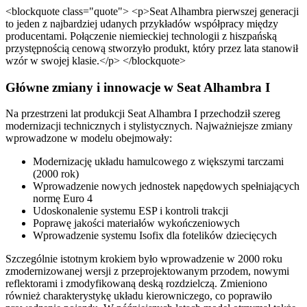
<blockquote class="quote"> <p>Seat Alhambra pierwszej generacji
to jeden z najbardziej udanych przykładów współpracy między
producentami. Połączenie niemieckiej technologii z hiszpańską
przystępnością cenową stworzyło produkt, który przez lata stanowił
wzór w swojej klasie.</p> </blockquote>
Główne zmiany i innowacje w Seat Alhambra I
Na przestrzeni lat produkcji Seat Alhambra I przechodził szereg
modernizacji technicznych i stylistycznych. Najważniejsze zmiany
wprowadzone w modelu obejmowały:
Modernizację układu hamulcowego z większymi tarczami
(2000 rok)
Wprowadzenie nowych jednostek napędowych spełniających
normę Euro 4
Udoskonalenie systemu ESP i kontroli trakcji
Poprawę jakości materiałów wykończeniowych
Wprowadzenie systemu Isofix dla fotelików dziecięcych
Szczególnie istotnym krokiem było wprowadzenie w 2000 roku
zmodernizowanej wersji z przeprojektowanym przodem, nowymi
reflektorami i zmodyfikowaną deską rozdzielczą. Zmieniono
również charakterystykę układu kierowniczego, co poprawiło