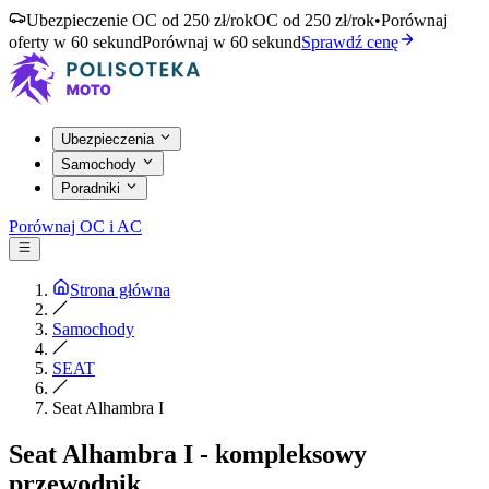
Ubezpieczenie OC od 250 zł/rok
OC od 250 zł/rok
•
Porównaj
oferty w 60 sekund
Porównaj w 60 sekund
Sprawdź cenę
Ubezpieczenia
Samochody
Poradniki
Porównaj OC i AC
Strona główna
Samochody
SEAT
Seat Alhambra I
Seat Alhambra I - kompleksowy
przewodnik