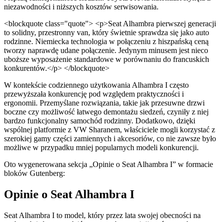
niezawodności i niższych kosztów serwisowania.
<blockquote class="quote"> <p>Seat Alhambra pierwszej generacji
to solidny, przestronny van, który świetnie sprawdza się jako auto
rodzinne. Niemiecka technologia w połączeniu z hiszpańską ceną
tworzy naprawdę udane połączenie. Jedynym minusem jest nieco
uboższe wyposażenie standardowe w porównaniu do francuskich
konkurentów.</p> </blockquote>
W kontekście codziennego użytkowania Alhambra I często
przewyższała konkurencję pod względem praktyczności i
ergonomii. Przemyślane rozwiązania, takie jak przesuwne drzwi
boczne czy możliwość łatwego demontażu siedzeń, czyniły z niej
bardzo funkcjonalny samochód rodzinny. Dodatkowo, dzięki
wspólnej platformie z VW Sharanem, właściciele mogli korzystać z
szerokiej gamy części zamiennych i akcesoriów, co nie zawsze było
możliwe w przypadku mniej popularnych modeli konkurencji.
Oto wygenerowana sekcja „Opinie o Seat Alhambra I” w formacie
bloków Gutenberg:
Opinie o Seat Alhambra I
Seat Alhambra I to model, który przez lata swojej obecności na