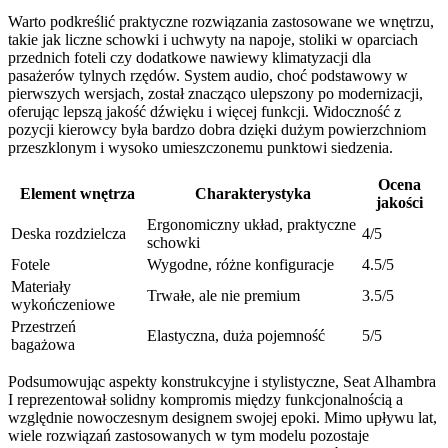
Warto podkreślić praktyczne rozwiązania zastosowane we wnętrzu,
takie jak liczne schowki i uchwyty na napoje, stoliki w oparciach
przednich foteli czy dodatkowe nawiewy klimatyzacji dla
pasażerów tylnych rzędów. System audio, choć podstawowy w
pierwszych wersjach, został znacząco ulepszony po modernizacji,
oferując lepszą jakość dźwięku i więcej funkcji. Widoczność z
pozycji kierowcy była bardzo dobra dzięki dużym powierzchniom
przeszklonym i wysoko umieszczonemu punktowi siedzenia.
Ocena
Element wnętrza
Charakterystyka
jakości
Ergonomiczny układ, praktyczne
Deska rozdzielcza
4/5
schowki
Fotele
Wygodne, różne konfiguracje
4.5/5
Materiały
Trwałe, ale nie premium
3.5/5
wykończeniowe
Przestrzeń
Elastyczna, duża pojemność
5/5
bagażowa
Podsumowując aspekty konstrukcyjne i stylistyczne, Seat Alhambra
I reprezentował solidny kompromis między funkcjonalnością a
względnie nowoczesnym designem swojej epoki. Mimo upływu lat,
wiele rozwiązań zastosowanych w tym modelu pozostaje