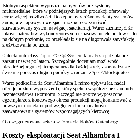
Istotnym aspektem wyposażenia były również systemy
multimedialne, które w późniejszych latach produkcji oferowały
coraz więcej możliwości. Dostępne były różne warianty systemów
audio, a w topowych wersjach można było zamówić
zaawansowany system nawigacji satelitarnej. Warto zaznaczyć, że
jakość materiałów wykończeniowych i spasowanie elementów stało
na dobrym poziomie, co przekładało się na długotrwałą satysfakcję
z użytkowania pojazdu.
<blockquote class="quote"> <p>System klimatyzacji działa bez
zarzutu nawet po latach. Szczególnie doceniam możliwość
niezależnej regulacji temperatury dla każdej strefy - sprawdza się
świetnie podczas długich podróży z rodziną.</p> </blockquote>
Warto podkreślić, że Seat Alhambra I, mimo upływu lat, nadal
oferuje poziom wyposażenia, który spełnia współczesne standardy
bezpieczeństwa i komfortu. Szczególnie dobrze wyposażone
egzemplarze z końcowego okresu produkcji mogą konkurować z
nowszymi modelami pod względem funkcjonalności i
zaawansowania systemów wspomagających kierowcę.
Oto wygenerowana sekcja w formacie bloków Gutenberg:
Koszty eksploatacji Seat Alhambra I