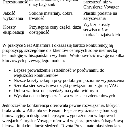
Przestronność
przestrzeń niż w
duży bagażnik
Chryslerze Voyager
Jakość
Solidne materiały, dobra
Plastiki podatne na
wykonania
trwałość
zarysowania
Wyższe koszty
Koszty
Przystępne ceny części, duża
serwisu niż w
eksploatacji
dostępność
markach azjatyckich
W praktyce Seat Alhambra I okazał się bardzo konkurencyjną
propozycją, szczególnie dla klientów ceniących sobie niemiecką
technologię w hiszpańskim wydaniu. Warto zwrócić uwagę na kilka
kluczowych przewag tego modelu:
Lepsze prowadzenie i stabilność w porównaniu do
większości konkurentów
Niższe koszty zakupu przy podobnym poziomie wyposażenia
Szeroka sieć serwisowa dzięki powiązaniom z grupą VAG
Dobra wartość odsprzedaży na rynku wtórnym
Wysoka ocena bezpieczeństwa w testach zderzeniowych
Jednocześnie konkurencja oferowała pewne rozwiązania, których
brakowało w Alhambrze. Renault Espace wyróżniał się bardziej
innowacyjnym designem i lepszym wyposażeniem w topowych
wersjach. Chrysler Voyager oferował większą przestrzeń bagażową
i lepszą funkcjonalność siedzeń. Toyota Previa natomiast słynęła z