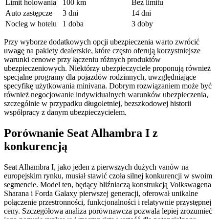
Limit holowania
100 km
Bez limitu
Auto zastępcze
3 dni
14 dni
Nocleg w hotelu
1 doba
3 doby
Przy wyborze dodatkowych opcji ubezpieczenia warto zwrócić
uwagę na pakiety dealerskie, które często oferują korzystniejsze
warunki cenowe przy łączeniu różnych produktów
ubezpieczeniowych. Niektórzy ubezpieczyciele proponują również
specjalne programy dla pojazdów rodzinnych, uwzględniające
specyfikę użytkowania minivana. Dobrym rozwiązaniem może być
również negocjowanie indywidualnych warunków ubezpieczenia,
szczególnie w przypadku długoletniej, bezszkodowej historii
współpracy z danym ubezpieczycielem.
Porównanie Seat Alhambra I z
konkurencją
Seat Alhambra I, jako jeden z pierwszych dużych vanów na
europejskim rynku, musiał stawić czoła silnej konkurencji w swoim
segmencie. Model ten, będący bliźniaczą konstrukcją Volkswagena
Sharana i Forda Galaxy pierwszej generacji, oferował unikalne
połączenie przestronności, funkcjonalności i relatywnie przystępnej
ceny. Szczegółowa analiza porównawcza pozwala lepiej zrozumieć