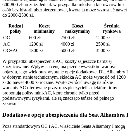
600-800 zł rocznie. Jednak w przypadku młodych kierowców lub
osób bez historii ubezpieczeniowej, kwota ta może wzrosnąć nawet
do 2000-2500 zł.
Rodzaj
Koszt
Koszt
Średnia
polisy
minimalny
maksymalny
rynkowa
OC
600 zł
2500 zł
1200 zł
AC
1200 zł
4000 zł
2500 zł
OC+AC
1800 zł
6000 zł
3500 zł
W przypadku ubezpieczenia AC, koszty są jeszcze bardziej
zróżnicowane. Wpływ na cenę ma przede wszystkim wartość
pojazdu, jego wiek oraz wybrane opcje dodatkowe. Dla Alhambry I
w dobrym stanie technicznym, składka AC może wynosić od 1200
zł do nawet 4000 zł rocznie. Warto zwrócić uwagę na różne
warianty AC oferowane przez ubezpieczycieli - niektóre firmy
proponują polisy mini-AC, które chronią tylko przed
podstawowymi ryzykami, ale są znacząco tańsze od pełnego
zakresu.
Dodatkowe opcje ubezpieczenia dla Seat Alhambra I
Poza standardowym OC i AC, właściciele Seata Alhambry I mogą