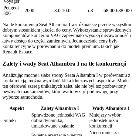
Voyager
Peugeot
2000
8.0-10.0
5-8
68 000-88 000
806
Na tle konkurencji Seat Alhambra I wyróżniał się przede wszystkim
dobrym stosunkiem jakości do ceny. Wykorzystanie sprawdzonych
komponentów koncernu VAG zapewniało wysoką niezawodność i
łatwy dostęp do części zamiennych. Jednocześnie ceny były
konkurencyjne w porównaniu do modeli premium, takich jak
Renault Espace.
Zalety i wady Seat Alhambra I na tle konkurencji
Analizując mocne i słabe strony Seata Alhambra I w porównaniu z
konkurencją, można wyróżnić kilka kluczowych aspektów. Model
ten oferował szereg unikalnych zalet, ale nie był też pozbawiony
pewnych mankamentów, które warto wziąć pod uwagę przy
wyborze samochodu.
Aspekt
Zalety Alhambra I
Wady Alhambra I
Sprawdzone jednostki VAG,
Mniejszy wybór
Silniki
dobra dynamika,
jednostek niż u
umiarkowane spalanie
konkurencji
Nieco mniejsza
Świetna aranżacja wnętrza,