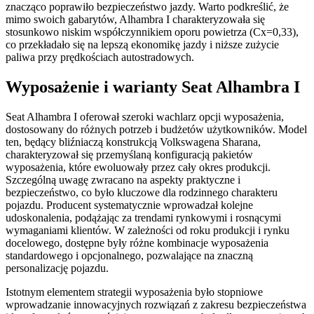
znacząco poprawiło bezpieczeństwo jazdy. Warto podkreślić, że
mimo swoich gabarytów, Alhambra I charakteryzowała się
stosunkowo niskim współczynnikiem oporu powietrza (Cx=0,33),
co przekładało się na lepszą ekonomikę jazdy i niższe zużycie
paliwa przy prędkościach autostradowych.
Wyposażenie i warianty Seat Alhambra I
Seat Alhambra I oferował szeroki wachlarz opcji wyposażenia,
dostosowany do różnych potrzeb i budżetów użytkowników. Model
ten, będący bliźniaczą konstrukcją Volkswagena Sharana,
charakteryzował się przemyślaną konfiguracją pakietów
wyposażenia, które ewoluowały przez cały okres produkcji.
Szczególną uwagę zwracano na aspekty praktyczne i
bezpieczeństwo, co było kluczowe dla rodzinnego charakteru
pojazdu. Producent systematycznie wprowadzał kolejne
udoskonalenia, podążając za trendami rynkowymi i rosnącymi
wymaganiami klientów. W zależności od roku produkcji i rynku
docelowego, dostępne były różne kombinacje wyposażenia
standardowego i opcjonalnego, pozwalające na znaczną
personalizację pojazdu.
Istotnym elementem strategii wyposażenia było stopniowe
wprowadzanie innowacyjnych rozwiązań z zakresu bezpieczeństwa