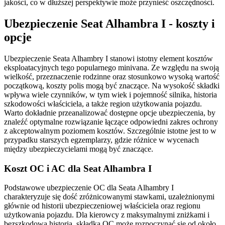
jakości, co w dłuższej perspektywie może przynieść oszczędności.
Ubezpieczenie Seat Alhambra I - koszty i
opcje
Ubezpieczenie Seata Alhambry I stanowi istotny element kosztów
eksploatacyjnych tego popularnego minivana. Ze względu na swoją
wielkość, przeznaczenie rodzinne oraz stosunkowo wysoką wartość
początkową, koszty polis mogą być znaczące. Na wysokość składki
wpływa wiele czynników, w tym wiek i pojemność silnika, historia
szkodowości właściciela, a także region użytkowania pojazdu.
Warto dokładnie przeanalizować dostępne opcje ubezpieczenia, by
znaleźć optymalne rozwiązanie łączące odpowiedni zakres ochrony
z akceptowalnym poziomem kosztów. Szczególnie istotne jest to w
przypadku starszych egzemplarzy, gdzie różnice w wycenach
między ubezpieczycielami mogą być znaczące.
Koszt OC i AC dla Seat Alhambra I
Podstawowe ubezpieczenie OC dla Seata Alhambry I
charakteryzuje się dość zróżnicowanymi stawkami, uzależnionymi
głównie od historii ubezpieczeniowej właściciela oraz regionu
użytkowania pojazdu. Dla kierowcy z maksymalnymi zniżkami i
bezszkodową historią, składka OC może rozpoczynać się od około