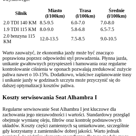
Miasto
Trasa
Średnie
Silnik
(l/100km)
(l/100km)
(l/100km)
2.0 TDI 140 KM
8.5-9.5
6.0-7.0
7.0-8.0
1.9 TDI 115 KM
8.0-9.0
5.8-6.8
6.5-7.5
2.0 benzyna 115
12.0-13.5
7.5-8.5
9.0-10.5
KM
Warto zauważyć, że ekonomika jazdy może być znacząco
poprawiona poprzez odpowiedni styl prowadzenia. Płynna jazda,
unikanie gwałtownych przyspieszeń i hamowania oraz regularne
kontrolowanie ciśnienia w oponach pozwalają zredukować zużycie
paliwa nawet o 10-15%. Dodatkowo, właściwe zaplanowanie trasy
i unikanie jazdy w godzinach szczytu może przyczynić się do
dalszej optymalizacji kosztów paliwa.
Koszty serwisowania Seat Alhambra I
Regularne serwisowanie Seat Alhambra I jest kluczowe dla
zachowania jego niezawodności i wartości. Standardowy przegląd
obejmuje wymianę oleju, filtrów oraz kontrolę podstawowych
układów. Koszty części zamiennych są umiarkowane, szczególnie
gdy korzystamy z zamienników dobrej jakości. Warto jednak