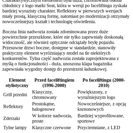
Charakterystycznym elementem była duża, chromowana osłona
chłodnicy z logo marki Seat, która w wersji po faceliftingu zyskała
bardziej wyrazisty charakter. Reflektory w pierwszych wersjach
miały prostą, klasyczną formę, natomiast po modernizacji otrzymały
nowocześniejszy kształt i technologię oświetlenia.
Boczna linia nadwozia została zdominowana przez duże
powierzchnie przeszklone, które nie tylko zapewniały doskonałą
widoczność, ale również optycznie odciążały bryłę pojazdu.
Przesuwne drzwi boczne, dostępne w standardzie, stanowiły
praktyczny element wyróżniający model na tle niektórych
konkurentów. Tylna część nadwozia została zaprojektowana z
myślą o funkcjonalności - duża, unoszona klapa bagażnika
zapewniała wygodny dostęp do przestrzeni ładunkowej.
Element
Przed faceliftingiem
Po faceliftingu (2000-
stylistyczny
(1996-2000)
2010)
Klasyczny,
Powiększony, z
Grill przedni
chromowany
wyraźniejszym logo
Prostokątne,
Nowocześniejsze, z opcją
Reflektory
halogenowe
ksenonowych
W kolorze nadwozia,
Bardziej wyprofilowane,
Zderzaki
proste
sportowe
Tylne lampy
Klasyczne czerwone
Przyciemniane, z LED