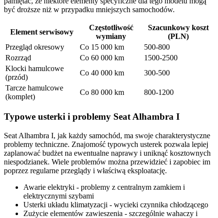
pamiętać, że niektóre elementy specyficzne dla tego modelu mogą
być droższe niż w przypadku mniejszych samochodów.
Częstotliwość
Szacunkowy koszt
Element serwisowy
wymiany
(PLN)
Przegląd okresowy
Co 15 000 km
500-800
Rozrząd
Co 60 000 km
1500-2500
Klocki hamulcowe
Co 40 000 km
300-500
(przód)
Tarcze hamulcowe
Co 80 000 km
800-1200
(komplet)
Typowe usterki i problemy Seat Alhambra I
Seat Alhambra I, jak każdy samochód, ma swoje charakterystyczne
problemy techniczne. Znajomość typowych usterek pozwala lepiej
zaplanować budżet na ewentualne naprawy i uniknąć kosztownych
niespodzianek. Wiele problemów można przewidzieć i zapobiec im
poprzez regularne przeglądy i właściwą eksploatację.
Awarie elektryki - problemy z centralnym zamkiem i
elektrycznymi szybami
Usterki układu klimatyzacji - wycieki czynnika chłodzącego
Zużycie elementów zawieszenia - szczególnie wahaczy i