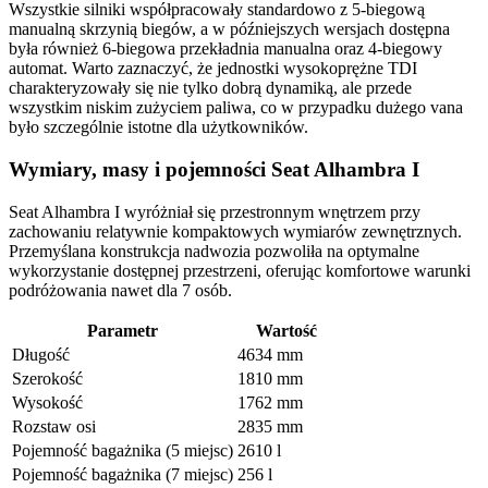
Wszystkie silniki współpracowały standardowo z 5-biegową
manualną skrzynią biegów, a w późniejszych wersjach dostępna
była również 6-biegowa przekładnia manualna oraz 4-biegowy
automat. Warto zaznaczyć, że jednostki wysokoprężne TDI
charakteryzowały się nie tylko dobrą dynamiką, ale przede
wszystkim niskim zużyciem paliwa, co w przypadku dużego vana
było szczególnie istotne dla użytkowników.
Wymiary, masy i pojemności Seat Alhambra I
Seat Alhambra I wyróżniał się przestronnym wnętrzem przy
zachowaniu relatywnie kompaktowych wymiarów zewnętrznych.
Przemyślana konstrukcja nadwozia pozwoliła na optymalne
wykorzystanie dostępnej przestrzeni, oferując komfortowe warunki
podróżowania nawet dla 7 osób.
Parametr
Wartość
Długość
4634 mm
Szerokość
1810 mm
Wysokość
1762 mm
Rozstaw osi
2835 mm
Pojemność bagażnika (5 miejsc)
2610 l
Pojemność bagażnika (7 miejsc)
256 l