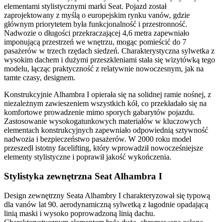
elementami stylistycznymi marki Seat. Pojazd został
zaprojektowany z myślą o europejskim rynku vanów, gdzie
głównym priorytetem była funkcjonalność i przestronność.
Nadwozie o długości przekraczającej 4,6 metra zapewniało
imponującą przestrzeń we wnętrzu, mogąc pomieścić do 7
pasażerów w trzech rzędach siedzeń. Charakterystyczna sylwetka z
wysokim dachem i dużymi przeszkleniami stała się wizytówką tego
modelu, łącząc praktyczność z relatywnie nowoczesnym, jak na
tamte czasy, designem.
Konstrukcyjnie Alhambra I opierała się na solidnej ramie nośnej, z
niezależnym zawieszeniem wszystkich kół, co przekładało się na
komfortowe prowadzenie mimo sporych gabarytów pojazdu.
Zastosowanie wysokogatunkowych materiałów w kluczowych
elementach konstrukcyjnych zapewniało odpowiednią sztywność
nadwozia i bezpieczeństwo pasażerów. W 2000 roku model
przeszedł istotny facelifting, który wprowadził nowocześniejsze
elementy stylistyczne i poprawił jakość wykończenia.
Stylistyka zewnętrzna Seat Alhambra I
Design zewnętrzny Seata Alhambry I charakteryzował się typową
dla vanów lat 90. aerodynamiczną sylwetką z łagodnie opadającą
linią maski i wysoko poprowadzoną linią dachu.