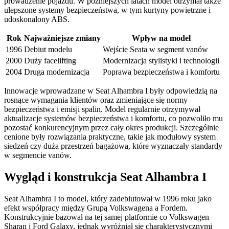
prowadzenie pojazdu. W późniejszych latach model otrzymał także
ulepszone systemy bezpieczeństwa, w tym kurtyny powietrzne i
udoskonalony ABS.
Rok
Najważniejsze zmiany
Wpływ na model
1996
Debiut modelu
Wejście Seata w segment vanów
2000
Duży facelifting
Modernizacja stylistyki i technologii
2004
Druga modernizacja
Poprawa bezpieczeństwa i komfortu
Innowacje wprowadzane w Seat Alhambra I były odpowiedzią na
rosnące wymagania klientów oraz zmieniające się normy
bezpieczeństwa i emisji spalin. Model regularnie otrzymywał
aktualizacje systemów bezpieczeństwa i komfortu, co pozwoliło mu
pozostać konkurencyjnym przez cały okres produkcji. Szczególnie
cenione były rozwiązania praktyczne, takie jak modułowy system
siedzeń czy duża przestrzeń bagażowa, które wyznaczały standardy
w segmencie vanów.
Wygląd i konstrukcja Seat Alhambra I
Seat Alhambra I to model, który zadebiutował w 1996 roku jako
efekt współpracy między Grupą Volkswagena a Fordem.
Konstrukcyjnie bazował na tej samej platformie co Volkswagen
Sharan i Ford Galaxy, jednak wyróżniał się charakterystycznymi