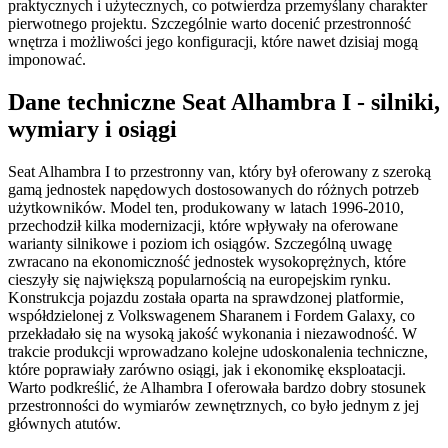
praktycznych i użytecznych, co potwierdza przemyślany charakter
pierwotnego projektu. Szczególnie warto docenić przestronność
wnętrza i możliwości jego konfiguracji, które nawet dzisiaj mogą
imponować.
Dane techniczne Seat Alhambra I - silniki,
wymiary i osiągi
Seat Alhambra I to przestronny van, który był oferowany z szeroką
gamą jednostek napędowych dostosowanych do różnych potrzeb
użytkowników. Model ten, produkowany w latach 1996-2010,
przechodził kilka modernizacji, które wpływały na oferowane
warianty silnikowe i poziom ich osiągów. Szczególną uwagę
zwracano na ekonomiczność jednostek wysokoprężnych, które
cieszyły się największą popularnością na europejskim rynku.
Konstrukcja pojazdu została oparta na sprawdzonej platformie,
współdzielonej z Volkswagenem Sharanem i Fordem Galaxy, co
przekładało się na wysoką jakość wykonania i niezawodność. W
trakcie produkcji wprowadzano kolejne udoskonalenia techniczne,
które poprawiały zarówno osiągi, jak i ekonomikę eksploatacji.
Warto podkreślić, że Alhambra I oferowała bardzo dobry stosunek
przestronności do wymiarów zewnętrznych, co było jednym z jej
głównych atutów.