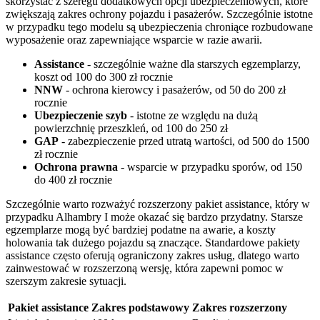
skorzystać z szeregu dodatkowych opcji ubezpieczeniowych, które
zwiększają zakres ochrony pojazdu i pasażerów. Szczególnie istotne
w przypadku tego modelu są ubezpieczenia chroniące rozbudowane
wyposażenie oraz zapewniające wsparcie w razie awarii.
Assistance
- szczególnie ważne dla starszych egzemplarzy,
koszt od 100 do 300 zł rocznie
NNW
- ochrona kierowcy i pasażerów, od 50 do 200 zł
rocznie
Ubezpieczenie szyb
- istotne ze względu na dużą
powierzchnię przeszkleń, od 100 do 250 zł
GAP
- zabezpieczenie przed utratą wartości, od 500 do 1500
zł rocznie
Ochrona prawna
- wsparcie w przypadku sporów, od 150
do 400 zł rocznie
Szczególnie warto rozważyć rozszerzony pakiet assistance, który w
przypadku Alhambry I może okazać się bardzo przydatny. Starsze
egzemplarze mogą być bardziej podatne na awarie, a koszty
holowania tak dużego pojazdu są znaczące. Standardowe pakiety
assistance często oferują ograniczony zakres usług, dlatego warto
zainwestować w rozszerzoną wersję, która zapewni pomoc w
szerszym zakresie sytuacji.
Pakiet assistance
Zakres podstawowy
Zakres rozszerzony