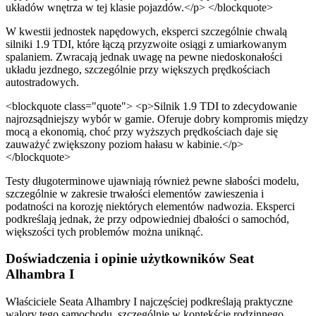
układów wnętrza w tej klasie pojazdów.</p> </blockquote>
W kwestii jednostek napędowych, eksperci szczególnie chwalą
silniki 1.9 TDI, które łączą przyzwoite osiągi z umiarkowanym
spalaniem. Zwracają jednak uwagę na pewne niedoskonałości
układu jezdnego, szczególnie przy większych prędkościach
autostradowych.
<blockquote class="quote"> <p>Silnik 1.9 TDI to zdecydowanie
najrozsądniejszy wybór w gamie. Oferuje dobry kompromis między
mocą a ekonomią, choć przy wyższych prędkościach daje się
zauważyć zwiększony poziom hałasu w kabinie.</p>
</blockquote>
Testy długoterminowe ujawniają również pewne słabości modelu,
szczególnie w zakresie trwałości elementów zawieszenia i
podatności na korozję niektórych elementów nadwozia. Eksperci
podkreślają jednak, że przy odpowiedniej dbałości o samochód,
większości tych problemów można uniknąć.
Doświadczenia i opinie użytkowników Seat
Alhambra I
Właściciele Seata Alhambry I najczęściej podkreślają praktyczne
walory tego samochodu, szczególnie w kontekście rodzinnego