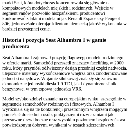
marki Seat, która dotychczas koncentrowała się głównie na
kompaktowych modelach miejskich i rodzinnych. Wejście w
segment vanów pozwoliło hiszpańskiemu producentowi
konkurować z takimi modelami jak Renault Espace czy Peugeot
806, jednocześnie oferując klientom niemiecką jakość wykonania w
bardziej przystępnej cenie.
Historia i pozycja Seat Alhambra I w gamie
producenta
Seat Alhambra I zajmował pozycję flagowego modelu rodzinnego
w ofercie marki. Samochód przeszedł znaczący facelifting w 2000
roku, który przyniósł odświeżony design przedniej części nadwozia,
ulepszone materiały wykończeniowe wnętrza oraz zmodernizowane
jednostki napędowe. W gamie silnikowej znalazły się zarówno
ekonomiczne jednostki diesla 1.9 TDI, jak i dynamiczne silniki
benzynowe, w tym topowa jednostka VR6.
Model szybko zdobył uznanie na europejskim rynku, szczególnie w
segmencie samochodów rodzinnych i flotowych. Alhambra I
wyróżniała się na tle konkurencji przestronnym wnętrzem mogącym
pomieścić do siedmiu osób, praktycznymi rozwiązaniami jak
przesuwne drzwi boczne oraz wysokim poziomem bezpieczeństwa
potwierdzonym dobrymi wynikami w testach zderzeniowych.