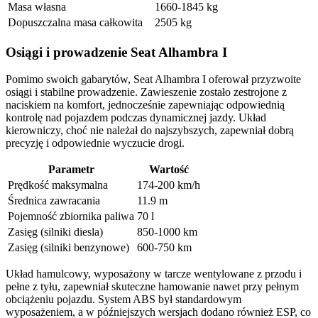
Masa własna
1660-1845 kg
Dopuszczalna masa całkowita
2505 kg
Osiągi i prowadzenie Seat Alhambra I
Pomimo swoich gabarytów, Seat Alhambra I oferował przyzwoite
osiągi i stabilne prowadzenie. Zawieszenie zostało zestrojone z
naciskiem na komfort, jednocześnie zapewniając odpowiednią
kontrolę nad pojazdem podczas dynamicznej jazdy. Układ
kierowniczy, choć nie należał do najszybszych, zapewniał dobrą
precyzję i odpowiednie wyczucie drogi.
Parametr
Wartość
Prędkość maksymalna
174-200 km/h
Średnica zawracania
11.9 m
Pojemność zbiornika paliwa
70 l
Zasięg (silniki diesla)
850-1000 km
Zasięg (silniki benzynowe)
600-750 km
Układ hamulcowy, wyposażony w tarcze wentylowane z przodu i
pełne z tyłu, zapewniał skuteczne hamowanie nawet przy pełnym
obciążeniu pojazdu. System ABS był standardowym
wyposażeniem, a w późniejszych wersjach dodano również ESP, co