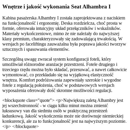
Wnętrze i jakość wykonania Seat Alhambra I
Kabina pasażerska Alhambry I została zaprojektowana z naciskiem
na funkcjonalność i ergonomię. Deska rozdzielcza, choć prosta w
formie, oferowała intuicyjny układ przełączników i wskaźników.
Materiały wykończeniowe, mimo że nie należały do najwyższej
klasy premium, charakteryzowały się zadowalającą trwałością. W
wersjach po faceliftingu zauważalna była poprawa jakości tworzyw
sztucznych i spasowania elementów.
Szczególną uwagę zwracał system konfiguracji foteli, który
umożliwiał różnorodne aranżacje przestrzeni. Fotele drugiego i
trzeciego rzędu można było składać, przesuwać, a nawet całkowicie
wymontować, co przekładało się na wyjątkową elastyczność
wnętrza. Komfort podróżowania zapewniały szerokie i wygodne
fotele z regulacją położenia, choć w podstawowych wersjach
wyposażenia oferowały dość skromne możliwości regulacji.
<blockquote class="quote"> <p>Największą zaletą Alhambry jest
jej wszechstronność - w ciągu kilku minut można zmienić
luksusowy van dla siedmiu osób w praktyczną przestrzeń
ładunkową. Jakość wykończenia może nie dorównuje niemieckiej
konkurencji, ale za to funkcjonalność jest na najwyższym poziomie.
</p> </blockquote>