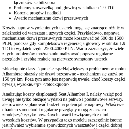
łączników stabilizatora
Problemy z uszczelką pod głowicą w silnikach 1.9 TDI
Korozja progów i nadkoli
Awarie mechanizmu drzwi przesuwnych
Koszty napraw wymienionych usterek mogą się znacząco różnić w
zależności od warsztatu i użytych części. Przykładowo, naprawa
mechanizmu drzwi przesuwnych może kosztować od 500 do 1500
PLN, podczas gdy kompleksowa regeneracja głowicy w silniku 1.9
TDI to wydatek rzędu 2500-4000 PLN. Warto zaznaczyć, że wiele
z tych problemów można zminimalizować poprzez regularne
przeglądy i szybką reakcję na pierwsze symptomy usterek.
<blockquote class="quote"> <p>Największym problemem w moim
Alhambrze okazały się drzwi przesuwne - mechanizm się zużył po
150 tyś km. Poza tym auto jest naprawdę trwałe, choć koszty części
bywają wysokie.</p> </blockquote>
Analizując koszty eksploatacji Seat Alhambra I, należy wziąć pod
uwagę nie tylko bieżące wydatki na paliwo i podstawowe serwisy,
ale również zaplanować budżet na potencjalne naprawy. Właściwe
dbanie o samochód i regularne przeglądy mogą znacząco
zmniejszyć ryzyko poważnych awarii i związanych z nimi
wysokich kosztów. W przypadku tego modelu szczególnie istotne
jest również wybieranie sprawdzonych warsztatów i części dobrej