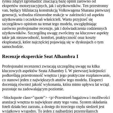
rynku zdążył zgromadzić znaczącą bazę opinii zarówno od
ekspertów motoryzacyjnych, jak i użytkowników. Ten przestronny
van, będący bliźniaczą konstrukcją Volkswagena Sharana pierwszej
generacji, wzbudza różnorodne reakcje w zależności od aspektu
użytkowania i oczekiwań właścicieli. Warto przyjrzeć się
szczegółowo opiniom na temat tego modelu, uwzględniając
zarówno profesjonalne recenzje, jak i doświadczenia codziennych
użytkowników. Szczególną uwagę zwrócimy na kluczowe aspekty
takie jak niezawodność, komfort, praktyczność oraz koszty
eksploatacji, które najczęściej pojawiają się w dyskusjach o tym
samochodzie.
Recenzje eksperckie Seat Alhambra I
Profesjonalni recenzenci zwracają szczególną uwagę na kilka
kluczowych aspektów Seata Alhambry I. W pierwszej kolejności
podkreślają przestronność wnętrza i jego praktyczne rozplanowanie,
co stanowi jeden z największych atutów tego modelu. Eksperci
doceniają również jakość wykonania, która mimo upływu lat wciąż
pozostaje na zadowalającym poziomie.
<blockquote class="quote"> <p>Przestrzeń bagażowa i możliwości
aranżacji wnętrza to największe atuty tego vana. System składania
foteli działa bez zarzutu, a dostęp do trzeciego rzędu siedzeń jest
wyjątkowo wygodny. To jeden z najbardziej przemyślanych