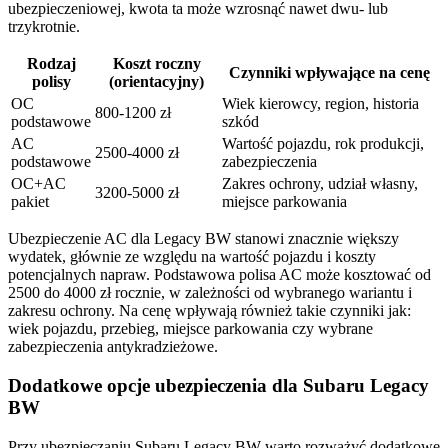
ubezpieczeniowej, kwota ta może wzrosnąć nawet dwu- lub
trzykrotnie.
Rodzaj
Koszt roczny
Czynniki wpływające na cenę
polisy
(orientacyjny)
OC
Wiek kierowcy, region, historia
800-1200 zł
podstawowe
szkód
AC
Wartość pojazdu, rok produkcji,
2500-4000 zł
podstawowe
zabezpieczenia
OC+AC
Zakres ochrony, udział własny,
3200-5000 zł
pakiet
miejsce parkowania
Ubezpieczenie AC dla Legacy BW stanowi znacznie większy
wydatek, głównie ze względu na wartość pojazdu i koszty
potencjalnych napraw. Podstawowa polisa AC może kosztować od
2500 do 4000 zł rocznie, w zależności od wybranego wariantu i
zakresu ochrony. Na cenę wpływają również takie czynniki jak:
wiek pojazdu, przebieg, miejsce parkowania czy wybrane
zabezpieczenia antykradzieżowe.
Dodatkowe opcje ubezpieczenia dla Subaru Legacy
BW
Przy ubezpieczaniu Subaru Legacy BW warto rozważyć dodatkowe