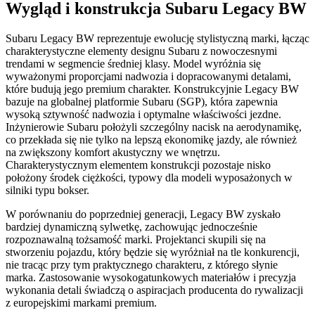
Wygląd i konstrukcja Subaru Legacy BW
Subaru Legacy BW reprezentuje ewolucję stylistyczną marki, łącząc
charakterystyczne elementy designu Subaru z nowoczesnymi
trendami w segmencie średniej klasy. Model wyróżnia się
wyważonymi proporcjami nadwozia i dopracowanymi detalami,
które budują jego premium charakter. Konstrukcyjnie Legacy BW
bazuje na globalnej platformie Subaru (SGP), która zapewnia
wysoką sztywność nadwozia i optymalne właściwości jezdne.
Inżynierowie Subaru położyli szczególny nacisk na aerodynamikę,
co przekłada się nie tylko na lepszą ekonomikę jazdy, ale również
na zwiększony komfort akustyczny we wnętrzu.
Charakterystycznym elementem konstrukcji pozostaje nisko
położony środek ciężkości, typowy dla modeli wyposażonych w
silniki typu bokser.
W porównaniu do poprzedniej generacji, Legacy BW zyskało
bardziej dynamiczną sylwetkę, zachowując jednocześnie
rozpoznawalną tożsamość marki. Projektanci skupili się na
stworzeniu pojazdu, który będzie się wyróżniał na tle konkurencji,
nie tracąc przy tym praktycznego charakteru, z którego słynie
marka. Zastosowanie wysokogatunkowych materiałów i precyzja
wykonania detali świadczą o aspiracjach producenta do rywalizacji
z europejskimi markami premium.