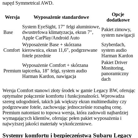
napęd Symmetrical AWD.
Opcje
Wersja
Wyposażenie standardowe
dodatkowe
System EyeSight, 17″ felgi aluminiowe,
Pakiet zimowy,
Base
dwustrefowa klimatyzacja, ekran 7″,
system nawigacji
Apple CarPlay/Android Auto
Wyposażenie Base + skórzana
Szyberdach,
Comfort
kierownica, ekran 11,6″, podgrzewane
system audio
fotele przednie
Harman Kardon
Pakiet Driver
Wyposażenie Comfort + skórzana
Monitoring,
Premium
tapicerka, 18″ felgi, system audio
panoramiczny
Harman Kardon, nawigacja
dach
Wersja Comfort stanowi złoty środek w gamie Legacy BW, oferując
optymalne połączenie komfortu i funkcjonalności. Wprowadza
szereg udogodnień, takich jak większy ekran multimedialny czy
podgrzewane fotele, zachowując jednocześnie rozsądną cenę.
Premium natomiast to topowa wersja, która zadowoli najbardziej
wymagających klientów, oferując pełen pakiet wyposażenia i
najwyższej jakości materiały wykończeniowe.
Systemy komfortu i bezpieczeństwa Subaru Legacy