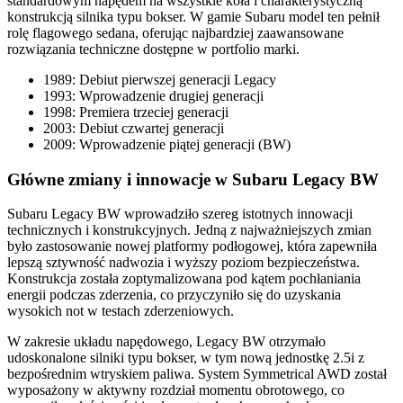
standardowym napędem na wszystkie koła i charakterystyczną
konstrukcją silnika typu bokser. W gamie Subaru model ten pełnił
rolę flagowego sedana, oferując najbardziej zaawansowane
rozwiązania techniczne dostępne w portfolio marki.
1989: Debiut pierwszej generacji Legacy
1993: Wprowadzenie drugiej generacji
1998: Premiera trzeciej generacji
2003: Debiut czwartej generacji
2009: Wprowadzenie piątej generacji (BW)
Główne zmiany i innowacje w Subaru Legacy BW
Subaru Legacy BW wprowadziło szereg istotnych innowacji
technicznych i konstrukcyjnych. Jedną z najważniejszych zmian
było zastosowanie nowej platformy podłogowej, która zapewniła
lepszą sztywność nadwozia i wyższy poziom bezpieczeństwa.
Konstrukcja została zoptymalizowana pod kątem pochłaniania
energii podczas zderzenia, co przyczyniło się do uzyskania
wysokich not w testach zderzeniowych.
W zakresie układu napędowego, Legacy BW otrzymało
udoskonalone silniki typu bokser, w tym nową jednostkę 2.5i z
bezpośrednim wtryskiem paliwa. System Symmetrical AWD został
wyposażony w aktywny rozdział momentu obrotowego, co