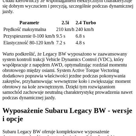
Układ kierowniczy ze wspomaganiem elektrycznym charakteryzuje
się dobrym wyczuciem i precyzją, szczególnie podczas dynamicznej
jazdy.
Parametr
2.5i
2.4 Turbo
Prędkość maksymalna
210 km/h
240 km/h
Przyspieszenie 0-100 km/h
9.5 s
6.8 s
Elastyczność 80-120 km/h
7.2 s
4.8 s
Warto podkreślić, że Legacy BW wyposażono w zaawansowany
system kontroli trakcji Vehicle Dynamics Control (VDC), który
współpracuje z napędem AWD, optymalizując rozdział momentu
obrotowego między osiami. System Active Torque Vectoring
dodatkowo poprawia właściwości jezdne podczas pokonywania
zakrętów, przyhamowując wewnętrzne koło i zwiększając moment
obrotowy na kole zewnętrznym. Dzięki tym rozwiązaniom
samochód zachowuje neutralną charakterystykę prowadzenia nawet
podczas dynamicznej jazdy.
Wyposażenie Subaru Legacy BW - wersje
i opcje
Subaru Legacy BW oferuje kompleksowe wyposażenie