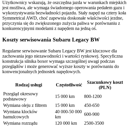
Użytkownicy wskazują, że oszczędna jazda w warunkach miejskich
jest możliwa, ale wymaga świadomego operowania pedałem gazu i
wykorzystywania bezwładności pojazdu. Stały napęd na cztery koła
Symmetrical AWD, choć zapewnia doskonałe właściwości jezdne,
przyczynia się do zwiększonego zużycia paliwa w porównaniu z
konkurencyjnymi modelami z napędem na jedną oś.
Koszty serwisowania Subaru Legacy BW
Regularne serwisowanie Subaru Legacy BW jest kluczowe dla
zachowania jego niezawodności i wartości rynkowej. Specyficzna
konstrukcja silnika boxer wymaga szczególnej uwagi podczas
przeglądów i może generować wyższe koszty w porównaniu do
konwencjonalnych jednostek napędowych.
Szacunkowy koszt
Rodzaj usługi
Częstotliwość
(PLN)
Przegląd okresowy
15 000 km
800-1200
podstawowy
Wymiana oleju z filtrem
15 000 km
450-650
Wymiana klocków
40 000-50 000
600-900
hamulcowych
km
Wymiana rozrządu
120 000 km
2500-3500