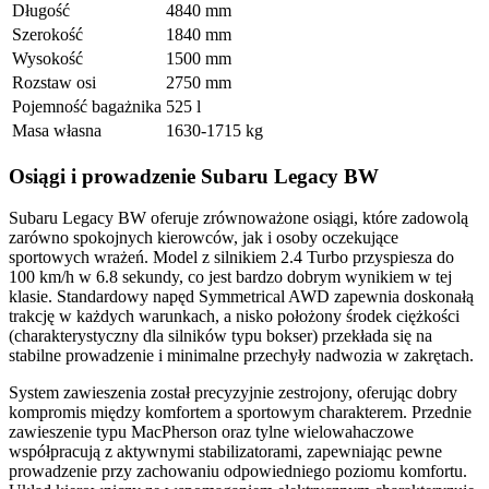
Długość
4840 mm
Szerokość
1840 mm
Wysokość
1500 mm
Rozstaw osi
2750 mm
Pojemność bagażnika
525 l
Masa własna
1630-1715 kg
Osiągi i prowadzenie Subaru Legacy BW
Subaru Legacy BW oferuje zrównoważone osiągi, które zadowolą
zarówno spokojnych kierowców, jak i osoby oczekujące
sportowych wrażeń. Model z silnikiem 2.4 Turbo przyspiesza do
100 km/h w 6.8 sekundy, co jest bardzo dobrym wynikiem w tej
klasie. Standardowy napęd Symmetrical AWD zapewnia doskonałą
trakcję w każdych warunkach, a nisko położony środek ciężkości
(charakterystyczny dla silników typu bokser) przekłada się na
stabilne prowadzenie i minimalne przechyły nadwozia w zakrętach.
System zawieszenia został precyzyjnie zestrojony, oferując dobry
kompromis między komfortem a sportowym charakterem. Przednie
zawieszenie typu MacPherson oraz tylne wielowahaczowe
współpracują z aktywnymi stabilizatorami, zapewniając pewne
prowadzenie przy zachowaniu odpowiedniego poziomu komfortu.