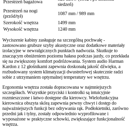
Przestrzeń bagażowa
siedzeń)
Przestrzeń na nogi
1087 mm / 989 mm
(przód/tył)
Szerokość wnętrza
1499 mm
Wysokość wnętrza
1240 mm
Wyciszenie kabiny zasługuje na szczególną pochwałę -
zastosowano grubsze szyby akustyczne oraz dodatkowe materiały
izolacyjne w newralgicznych punktach nadwozia. Skutkuje to
znaczącym obniżeniem poziomu hałasu podczas jazdy, co przekłada
się na zwiększony komfort podróżowania. System audio Harman
Kardon z 12 głośnikami zapewnia doskonałą jakość dźwięku, a
rozbudowany system klimatyzacji dwustrefowej skutecznie radzi
sobie z utrzymaniem optymalnej temperatury we wnętrzu.
Ergonomia wnętrza została dopracowana w najmniejszych
szczegółach. Wszystkie przyciski i kontrolki są intuicyjnie
rozmieszczone i łatwo dostępne dla kierowcy. Wielofunkcyjna
kierownica obszyta skórą zapewnia pewny chwyt i dostęp do
najważniejszych funkcji bez odrywania rąk. Podłokietniki, zarówno
przedni jak i tylny, zostały odpowiednio wyprofilowane i
wyposażone w praktyczne schowki, zwiększające funkcjonalność
wnętrza.