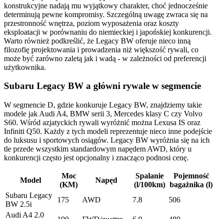
konstrukcyjne nadają mu wyjątkowy charakter, choć jednocześnie
determinują pewne kompromisy. Szczególną uwagę zwraca się na
przestronność wnętrza, poziom wyposażenia oraz koszty
eksploatacji w porównaniu do niemieckiej i japońskiej konkurencji.
Warto również podkreślić, że Legacy BW oferuje nieco inną
filozofię projektowania i prowadzenia niż większość rywali, co
może być zarówno zaletą jak i wadą - w zależności od preferencji
użytkownika.
Subaru Legacy BW a główni rywale w segmencie
W segmencie D, gdzie konkuruje Legacy BW, znajdziemy takie
modele jak Audi A4, BMW serii 3, Mercedes klasy C czy Volvo
S60. Wśród azjatyckich rywali wyróżnić można Lexusa IS oraz
Infiniti Q50. Każdy z tych modeli reprezentuje nieco inne podejście
do luksusu i sportowych osiągów. Legacy BW wyróżnia się na ich
tle przede wszystkim standardowym napędem AWD, który u
konkurencji często jest opcjonalny i znacząco podnosi cenę.
Moc
Spalanie
Pojemność
Model
Napęd
(KM)
(l/100km)
bagażnika (l)
Subaru Legacy
175
AWD
7.8
506
BW 2.5i
Audi A4 2.0