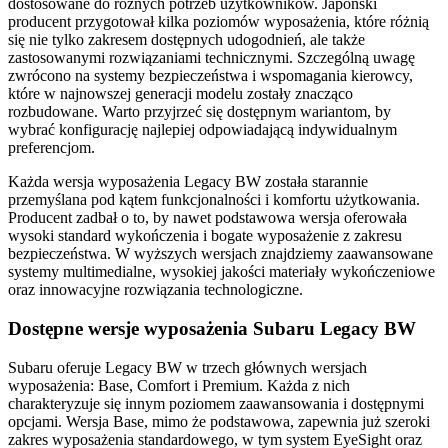
dostosowane do różnych potrzeb użytkowników. Japoński
producent przygotował kilka poziomów wyposażenia, które różnią
się nie tylko zakresem dostępnych udogodnień, ale także
zastosowanymi rozwiązaniami technicznymi. Szczególną uwagę
zwrócono na systemy bezpieczeństwa i wspomagania kierowcy,
które w najnowszej generacji modelu zostały znacząco
rozbudowane. Warto przyjrzeć się dostępnym wariantom, by
wybrać konfigurację najlepiej odpowiadającą indywidualnym
preferencjom.
Każda wersja wyposażenia Legacy BW została starannie
przemyślana pod kątem funkcjonalności i komfortu użytkowania.
Producent zadbał o to, by nawet podstawowa wersja oferowała
wysoki standard wykończenia i bogate wyposażenie z zakresu
bezpieczeństwa. W wyższych wersjach znajdziemy zaawansowane
systemy multimedialne, wysokiej jakości materiały wykończeniowe
oraz innowacyjne rozwiązania technologiczne.
Dostępne wersje wyposażenia Subaru Legacy BW
Subaru oferuje Legacy BW w trzech głównych wersjach
wyposażenia: Base, Comfort i Premium. Każda z nich
charakteryzuje się innym poziomem zaawansowania i dostępnymi
opcjami. Wersja Base, mimo że podstawowa, zapewnia już szeroki
zakres wyposażenia standardowego, w tym system EyeSight oraz