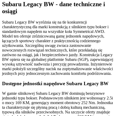
Subaru Legacy BW - dane techniczne i
osiągi
Subaru Legacy BW wyróżnia się na tle konkurencji
charakterystyczną dla marki konstrukcją z silnikiem typu bokser i
standardowym napędem na wszystkie koła Symmetrical AWD.
Model ten oferuje zróżnicowaną gamę jednostek napędowych,
łączących sportowy charakter z praktycznością codziennego
użytkowania. Szczególną uwagę zwraca zastosowanie
nowoczesnych rozwiązań technicznych, które przekładają się
zarówno na osiągi, jak i bezpieczeństwo jazdy. Konstrukcja Legacy
BW opiera się na globalnej platformie Subaru (SGP), zapewniającej
wysoką sztywność nadwozia i precyzję prowadzenia. Inżynierowie
marki położyli szczególny nacisk na zoptymalizowanie właściwości
jezdnych przy jednoczesnym zachowaniu komfortu podróżowania.
Dostępne jednostki napędowe Subaru Legacy BW
W gamie silnikowej Subaru Legacy BW dominują benzynowe
jednostki typu bokser. Podstawowym silnikiem jest wolnossący 2.5i
o mocy 169 KM, generujący moment obrotowy 252 Nm. Jednostka
ta charakteryzuje się płynną pracą i dobrą kulturą mechaniczną,
typową dla silników przeciwsobnych. Na szczycie oferty znajduje