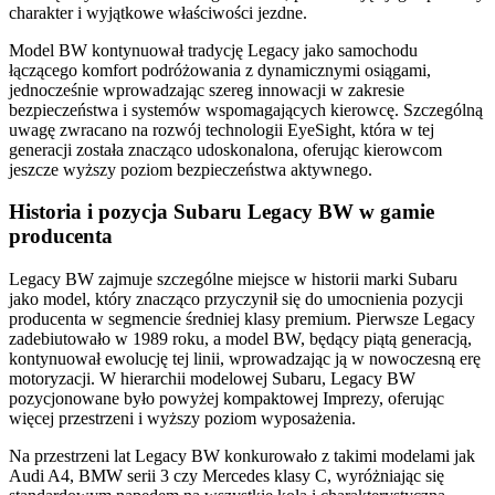
charakter i wyjątkowe właściwości jezdne.
Model BW kontynuował tradycję Legacy jako samochodu
łączącego komfort podróżowania z dynamicznymi osiągami,
jednocześnie wprowadzając szereg innowacji w zakresie
bezpieczeństwa i systemów wspomagających kierowcę. Szczególną
uwagę zwracano na rozwój technologii EyeSight, która w tej
generacji została znacząco udoskonalona, oferując kierowcom
jeszcze wyższy poziom bezpieczeństwa aktywnego.
Historia i pozycja Subaru Legacy BW w gamie
producenta
Legacy BW zajmuje szczególne miejsce w historii marki Subaru
jako model, który znacząco przyczynił się do umocnienia pozycji
producenta w segmencie średniej klasy premium. Pierwsze Legacy
zadebiutowało w 1989 roku, a model BW, będący piątą generacją,
kontynuował ewolucję tej linii, wprowadzając ją w nowoczesną erę
motoryzacji. W hierarchii modelowej Subaru, Legacy BW
pozycjonowane było powyżej kompaktowej Imprezy, oferując
więcej przestrzeni i wyższy poziom wyposażenia.
Na przestrzeni lat Legacy BW konkurowało z takimi modelami jak
Audi A4, BMW serii 3 czy Mercedes klasy C, wyróżniając się