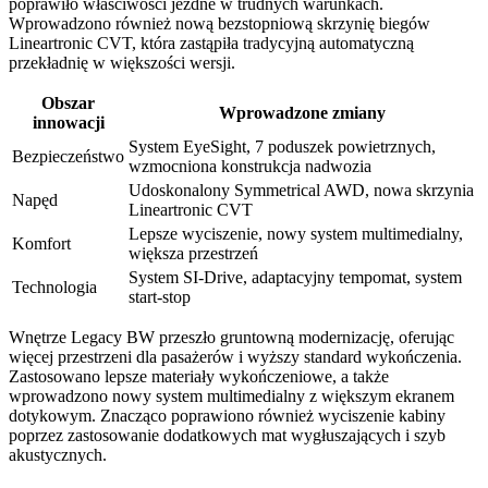
poprawiło właściwości jezdne w trudnych warunkach.
Wprowadzono również nową bezstopniową skrzynię biegów
Lineartronic CVT, która zastąpiła tradycyjną automatyczną
przekładnię w większości wersji.
Obszar
Wprowadzone zmiany
innowacji
System EyeSight, 7 poduszek powietrznych,
Bezpieczeństwo
wzmocniona konstrukcja nadwozia
Udoskonalony Symmetrical AWD, nowa skrzynia
Napęd
Lineartronic CVT
Lepsze wyciszenie, nowy system multimedialny,
Komfort
większa przestrzeń
System SI-Drive, adaptacyjny tempomat, system
Technologia
start-stop
Wnętrze Legacy BW przeszło gruntowną modernizację, oferując
więcej przestrzeni dla pasażerów i wyższy standard wykończenia.
Zastosowano lepsze materiały wykończeniowe, a także
wprowadzono nowy system multimedialny z większym ekranem
dotykowym. Znacząco poprawiono również wyciszenie kabiny
poprzez zastosowanie dodatkowych mat wygłuszających i szyb
akustycznych.