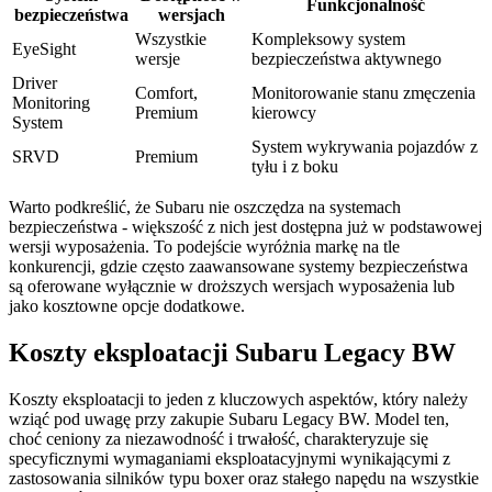
Funkcjonalność
bezpieczeństwa
wersjach
Wszystkie
Kompleksowy system
EyeSight
wersje
bezpieczeństwa aktywnego
Driver
Comfort,
Monitorowanie stanu zmęczenia
Monitoring
Premium
kierowcy
System
System wykrywania pojazdów z
SRVD
Premium
tyłu i z boku
Warto podkreślić, że Subaru nie oszczędza na systemach
bezpieczeństwa - większość z nich jest dostępna już w podstawowej
wersji wyposażenia. To podejście wyróżnia markę na tle
konkurencji, gdzie często zaawansowane systemy bezpieczeństwa
są oferowane wyłącznie w droższych wersjach wyposażenia lub
jako kosztowne opcje dodatkowe.
Koszty eksploatacji Subaru Legacy BW
Koszty eksploatacji to jeden z kluczowych aspektów, który należy
wziąć pod uwagę przy zakupie Subaru Legacy BW. Model ten,
choć ceniony za niezawodność i trwałość, charakteryzuje się
specyficznymi wymaganiami eksploatacyjnymi wynikającymi z
zastosowania silników typu boxer oraz stałego napędu na wszystkie