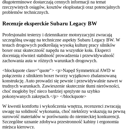
długoterminowe dostarczają cennych informacji na temat
rzeczywistych osiągów, kosztów eksploatacji oraz potencjalnych
problemów technicznych.
Recenzje eksperckie Subaru Legacy BW
Profesjonalni testerzy i dziennikarze motoryzacyjni zwracają
szczególną uwagę na techniczne aspekty Subaru Legacy BW. W
testach drogowych podkreślają wysoką kulturę pracy silników
boxer oraz skuteczność napędu na wszystkie koła. Eksperci
doceniają również stabilność prowadzenia i przewidywalność
zachowania auta w różnych warunkach drogowych.
<blockquote class="quote"> <p>Napęd Symmetrical AWD w
połączeniu z silnikiem boxer tworzy wyjątkowo zbalansowaną
konstrukcję. Auto prowadzi się pewnie i przewidywalnie nawet w
trudnych warunkach. Zawieszenie skutecznie tłumi nierówności,
choć mogłoby być nieco bardziej sprężyste na szybko
pokonywanych zakrętach.</p> </blockquote>
W kwestii komfortu i wykończenia wnętrza, recenzenci zwracają
uwagę na solidność wykonania, choć niektórzy wskazują na pewną
surowość materiałów w porównaniu do niemieckiej konkurencji.
Szczególne uznanie zdobywa przestronność kabiny i ergonomia
miejsca kierowcy.