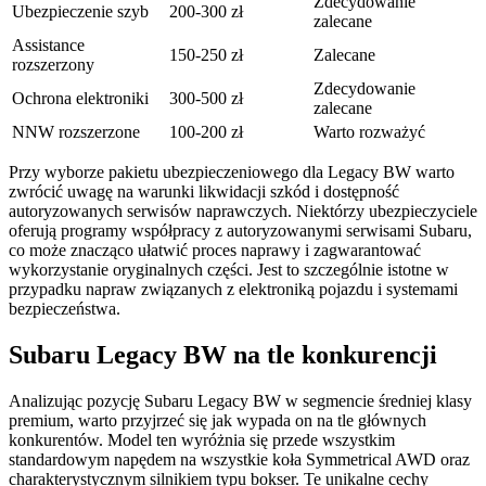
Zdecydowanie
Ubezpieczenie szyb
200-300 zł
zalecane
Assistance
150-250 zł
Zalecane
rozszerzony
Zdecydowanie
Ochrona elektroniki
300-500 zł
zalecane
NNW rozszerzone
100-200 zł
Warto rozważyć
Przy wyborze pakietu ubezpieczeniowego dla Legacy BW warto
zwrócić uwagę na warunki likwidacji szkód i dostępność
autoryzowanych serwisów naprawczych. Niektórzy ubezpieczyciele
oferują programy współpracy z autoryzowanymi serwisami Subaru,
co może znacząco ułatwić proces naprawy i zagwarantować
wykorzystanie oryginalnych części. Jest to szczególnie istotne w
przypadku napraw związanych z elektroniką pojazdu i systemami
bezpieczeństwa.
Subaru Legacy BW na tle konkurencji
Analizując pozycję Subaru Legacy BW w segmencie średniej klasy
premium, warto przyjrzeć się jak wypada on na tle głównych
konkurentów. Model ten wyróżnia się przede wszystkim
standardowym napędem na wszystkie koła Symmetrical AWD oraz
charakterystycznym silnikiem typu bokser. Te unikalne cechy