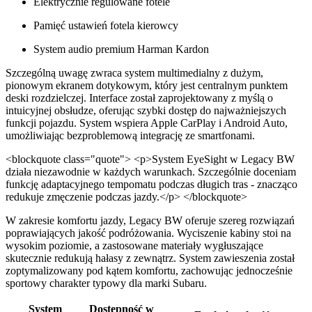
Elektrycznie regulowane fotele
Pamięć ustawień fotela kierowcy
System audio premium Harman Kardon
Szczególną uwagę zwraca system multimedialny z dużym,
pionowym ekranem dotykowym, który jest centralnym punktem
deski rozdzielczej. Interface został zaprojektowany z myślą o
intuicyjnej obsłudze, oferując szybki dostęp do najważniejszych
funkcji pojazdu. System wspiera Apple CarPlay i Android Auto,
umożliwiając bezproblemową integrację ze smartfonami.
<blockquote class="quote"> <p>System EyeSight w Legacy BW
działa niezawodnie w każdych warunkach. Szczególnie doceniam
funkcję adaptacyjnego tempomatu podczas długich tras - znacząco
redukuje zmęczenie podczas jazdy.</p> </blockquote>
W zakresie komfortu jazdy, Legacy BW oferuje szereg rozwiązań
poprawiających jakość podróżowania. Wyciszenie kabiny stoi na
wysokim poziomie, a zastosowane materiały wygłuszające
skutecznie redukują hałasy z zewnątrz. System zawieszenia został
zoptymalizowany pod kątem komfortu, zachowując jednocześnie
sportowy charakter typowy dla marki Subaru.
System
Dostępność w