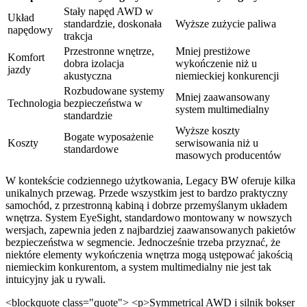
Stały napęd AWD w
Układ
standardzie, doskonała
Wyższe zużycie paliwa
napędowy
trakcja
Przestronne wnętrze,
Mniej prestiżowe
Komfort
dobra izolacja
wykończenie niż u
jazdy
akustyczna
niemieckiej konkurencji
Rozbudowane systemy
Mniej zaawansowany
Technologia
bezpieczeństwa w
system multimedialny
standardzie
Wyższe koszty
Bogate wyposażenie
Koszty
serwisowania niż u
standardowe
masowych producentów
W kontekście codziennego użytkowania, Legacy BW oferuje kilka
unikalnych przewag. Przede wszystkim jest to bardzo praktyczny
samochód, z przestronną kabiną i dobrze przemyślanym układem
wnętrza. System EyeSight, standardowo montowany w nowszych
wersjach, zapewnia jeden z najbardziej zaawansowanych pakietów
bezpieczeństwa w segmencie. Jednocześnie trzeba przyznać, że
niektóre elementy wykończenia wnętrza mogą ustępować jakością
niemieckim konkurentom, a system multimedialny nie jest tak
intuicyjny jak u rywali.
<blockquote class="quote"> <p>Symmetrical AWD i silnik bokser