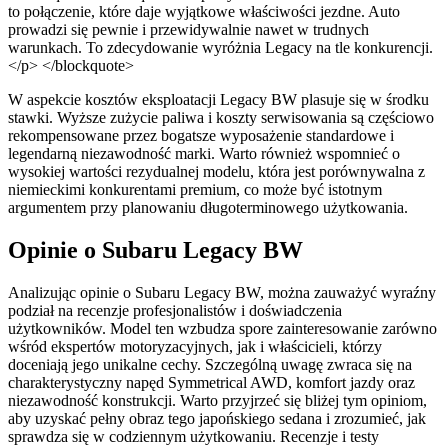
to połączenie, które daje wyjątkowe właściwości jezdne. Auto
prowadzi się pewnie i przewidywalnie nawet w trudnych
warunkach. To zdecydowanie wyróżnia Legacy na tle konkurencji.
</p> </blockquote>
W aspekcie kosztów eksploatacji Legacy BW plasuje się w środku
stawki. Wyższe zużycie paliwa i koszty serwisowania są częściowo
rekompensowane przez bogatsze wyposażenie standardowe i
legendarną niezawodność marki. Warto również wspomnieć o
wysokiej wartości rezydualnej modelu, która jest porównywalna z
niemieckimi konkurentami premium, co może być istotnym
argumentem przy planowaniu długoterminowego użytkowania.
Opinie o Subaru Legacy BW
Analizując opinie o Subaru Legacy BW, można zauważyć wyraźny
podział na recenzje profesjonalistów i doświadczenia
użytkowników. Model ten wzbudza spore zainteresowanie zarówno
wśród ekspertów motoryzacyjnych, jak i właścicieli, którzy
doceniają jego unikalne cechy. Szczególną uwagę zwraca się na
charakterystyczny napęd Symmetrical AWD, komfort jazdy oraz
niezawodność konstrukcji. Warto przyjrzeć się bliżej tym opiniom,
aby uzyskać pełny obraz tego japońskiego sedana i zrozumieć, jak
sprawdza się w codziennym użytkowaniu. Recenzje i testy