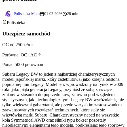
Polisoteka Moto
01.02.2026
26 min
Polisoteka
Ubezpiecz samochód
OC od 250 zł/rok
Porównaj OC i AC
Ponad 5000 porównań
Subaru Legacy BW to jeden z najbardziej charakterystycznych
modeli japońskiej marki, który zadebiutował jako kolejna odsłona
popularnej linii Legacy. Model ten, wprowadzony na rynek w 2009
roku jako piąta generacja Legacy, przyniósł ze sobą znaczące
zmiany w stosunku do poprzedników, zarówno pod względem
stylistycznym, jak i technologicznym. Legacy BW wyróżniał się nie
tylko większymi gabarytami, ale przede wszystkim zastosowaniem
zaawansowanych rozwiązań technicznych, które stały się
wizytówką marki Subaru. Charakterystyczny napęd na wszystkie
koła Symmetrical AWD oraz silniki typu bokser pozostały
nieodłącznymi elementami tego modelu, podkreślając jego sportowy