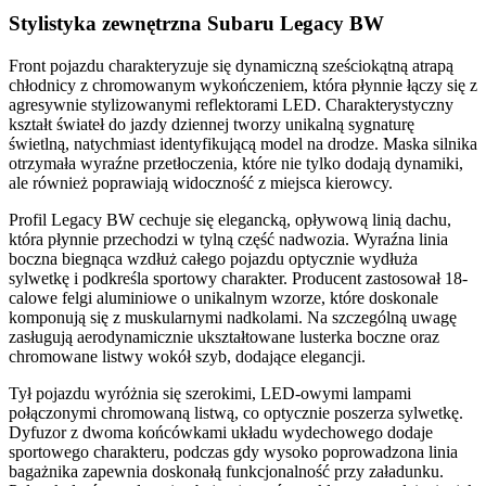
Stylistyka zewnętrzna Subaru Legacy BW
Front pojazdu charakteryzuje się dynamiczną sześciokątną atrapą
chłodnicy z chromowanym wykończeniem, która płynnie łączy się z
agresywnie stylizowanymi reflektorami LED. Charakterystyczny
kształt świateł do jazdy dziennej tworzy unikalną sygnaturę
świetlną, natychmiast identyfikującą model na drodze. Maska silnika
otrzymała wyraźne przetłoczenia, które nie tylko dodają dynamiki,
ale również poprawiają widoczność z miejsca kierowcy.
Profil Legacy BW cechuje się elegancką, opływową linią dachu,
która płynnie przechodzi w tylną część nadwozia. Wyraźna linia
boczna biegnąca wzdłuż całego pojazdu optycznie wydłuża
sylwetkę i podkreśla sportowy charakter. Producent zastosował 18-
calowe felgi aluminiowe o unikalnym wzorze, które doskonale
komponują się z muskularnymi nadkolami. Na szczególną uwagę
zasługują aerodynamicznie ukształtowane lusterka boczne oraz
chromowane listwy wokół szyb, dodające elegancji.
Tył pojazdu wyróżnia się szerokimi, LED-owymi lampami
połączonymi chromowaną listwą, co optycznie poszerza sylwetkę.
Dyfuzor z dwoma końcówkami układu wydechowego dodaje
sportowego charakteru, podczas gdy wysoko poprowadzona linia
bagażnika zapewnia doskonałą funkcjonalność przy załadunku.