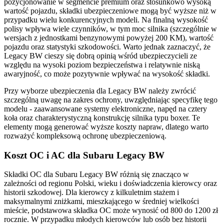
pozycjonowanie w segmencie premium oraz stosunkowo wysoką
wartość pojazdu, składki ubezpieczeniowe mogą być wyższe niż w
przypadku wielu konkurencyjnych modeli. Na finalną wysokość
polisy wpływa wiele czynników, w tym moc silnika (szczególnie w
wersjach z jednostkami benzynowymi powyżej 200 KM), wartość
pojazdu oraz statystyki szkodowości. Warto jednak zaznaczyć, że
Legacy BW cieszy się dobrą opinią wśród ubezpieczycieli ze
względu na wysoki poziom bezpieczeństwa i relatywnie niską
awaryjność, co może pozytywnie wpływać na wysokość składki.
Przy wyborze ubezpieczenia dla Legacy BW należy zwrócić
szczególną uwagę na zakres ochrony, uwzględniając specyfikę tego
modelu - zaawansowane systemy elektroniczne, napęd na cztery
koła oraz charakterystyczną konstrukcję silnika typu boxer. Te
elementy mogą generować wyższe koszty napraw, dlatego warto
rozważyć kompleksową ochronę ubezpieczeniową.
Koszt OC i AC dla Subaru Legacy BW
Składki OC dla Subaru Legacy BW różnią się znacząco w
zależności od regionu Polski, wieku i doświadczenia kierowcy oraz
historii szkodowej. Dla kierowcy z kilkuletnim stażem i
maksymalnymi zniżkami, mieszkającego w średniej wielkości
mieście, podstawowa składka OC może wynosić od 800 do 1200 zł
rocznie. W przypadku młodych kierowców lub osób bez historii