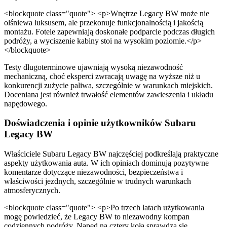
<blockquote class="quote"> <p>Wnętrze Legacy BW może nie
olśniewa luksusem, ale przekonuje funkcjonalnością i jakością
montażu. Fotele zapewniają doskonałe podparcie podczas długich
podróży, a wyciszenie kabiny stoi na wysokim poziomie.</p>
</blockquote>
Testy długoterminowe ujawniają wysoką niezawodność
mechaniczną, choć eksperci zwracają uwagę na wyższe niż u
konkurencji zużycie paliwa, szczególnie w warunkach miejskich.
Doceniana jest również trwałość elementów zawieszenia i układu
napędowego.
Doświadczenia i opinie użytkowników Subaru
Legacy BW
Właściciele Subaru Legacy BW najczęściej podkreślają praktyczne
aspekty użytkowania auta. W ich opiniach dominują pozytywne
komentarze dotyczące niezawodności, bezpieczeństwa i
właściwości jezdnych, szczególnie w trudnych warunkach
atmosferycznych.
<blockquote class="quote"> <p>Po trzech latach użytkowania
mogę powiedzieć, że Legacy BW to niezawodny kompan
codziennych podróży. Napęd na cztery koła sprawdza się