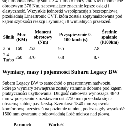
się turbodoładowany silnik 2.4 Turbo o mocy 260 KM i momencie
obrotowym 376 Nm, zapewniający znacznie lepsze osiągi i
elastyczność. Wszystkie jednostki współpracują z bezstopniową
przekładnią Lineartronic CVT, która została zoptymalizowana pod
kątem szybkości reakcji i symulacji 8 wirtualnych przełożeń.
Moment
Średnie
Moc
Przyspieszenie 0-
Silnik
obrotowy
spalanie
(KM)
100 km/h (s)
(Nm)
(l/100km)
2.5i
169
252
9.5
7.8
2.4
260
376
6.8
8.7
Turbo
Wymiary, masy i pojemności Subaru Legacy BW
Subaru Legacy BW to samochód o przestronnym nadwoziu,
którego wymiary zewnętrzne zostały starannie dobrane pod kątem
praktyczności użytkowania. Długość całkowita wynosząca 4840
mm w połączeniu z rozstawem osi 2750 mm przekłada się na
obszerną kabinę pasażerską. Szerokość 1840 mm zapewnia
komfortową przestrzeń na poziomie ramion, podczas gdy wysokość
1500 mm gwarantuje odpowiednią ilość miejsca nad głową.
Parametr
Wartość