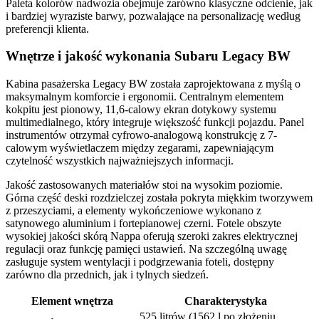
Paleta kolorów nadwozia obejmuje zarówno klasyczne odcienie, jak
i bardziej wyraziste barwy, pozwalające na personalizację według
preferencji klienta.
Wnętrze i jakość wykonania Subaru Legacy BW
Kabina pasażerska Legacy BW została zaprojektowana z myślą o
maksymalnym komforcie i ergonomii. Centralnym elementem
kokpitu jest pionowy, 11,6-calowy ekran dotykowy systemu
multimedialnego, który integruje większość funkcji pojazdu. Panel
instrumentów otrzymał cyfrowo-analogową konstrukcję z 7-
calowym wyświetlaczem między zegarami, zapewniającym
czytelność wszystkich najważniejszych informacji.
Jakość zastosowanych materiałów stoi na wysokim poziomie.
Górna część deski rozdzielczej została pokryta miękkim tworzywem
z przeszyciami, a elementy wykończeniowe wykonano z
satynowego aluminium i fortepianowej czerni. Fotele obszyte
wysokiej jakości skórą Nappa oferują szeroki zakres elektrycznej
regulacji oraz funkcję pamięci ustawień. Na szczególną uwagę
zasługuje system wentylacji i podgrzewania foteli, dostępny
zarówno dla przednich, jak i tylnych siedzeń.
Element wnętrza
Charakterystyka
525 litrów (1562 l po złożeniu