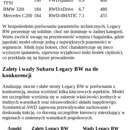
190
FWD/quattro
6.9
480
TFSI
BMW 320i
184
RWD/xDrive
6.7
480
Mercedes C200
184
RWD/4MATIC
7.1
455
W bezpośrednim porównaniu parametrów technicznych, Legacy
BW prezentuje się solidnie, choć nie dominuje w żadnej kategorii.
Warto zwrócić uwagę na przestronność wnętrza i bagażnika, gdzie
japoński model oferuje jedną z największych pojemności w
segmencie. Silnik typu bokser, choć charakteryzuje się nieco
wyższym spalaniem, zapewnia wyjątkowo niski środek ciężkości,
co przekłada się na lepsze prowadzenie.
Zalety i wady Subaru Legacy BW na tle
konkurencji
Analizując mocne i słabe strony Legacy BW w porównaniu z
konkurencją, można wyróżnić kilka kluczowych aspektów. Model
ten szczególnie wyróżnia się w zakresie właściwości jezdnych w
trudnych warunkach oraz niezawodności układu napędowego.
Symmetrical AWD zapewnia przewidywalne zachowanie i
doskonałą trakcję, co docenią szczególnie kierowcy mieszkający w
regionach o zmiennych warunkach pogodowych.
Aspekt
Zalety Legacy BW
Wady Legacy BW