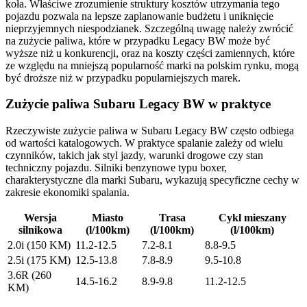
koła. Właściwe zrozumienie struktury kosztów utrzymania tego
pojazdu pozwala na lepsze zaplanowanie budżetu i uniknięcie
nieprzyjemnych niespodzianek. Szczególną uwagę należy zwrócić
na zużycie paliwa, które w przypadku Legacy BW może być
wyższe niż u konkurencji, oraz na koszty części zamiennych, które
ze względu na mniejszą popularność marki na polskim rynku, mogą
być droższe niż w przypadku popularniejszych marek.
Zużycie paliwa Subaru Legacy BW w praktyce
Rzeczywiste zużycie paliwa w Subaru Legacy BW często odbiega
od wartości katalogowych. W praktyce spalanie zależy od wielu
czynników, takich jak styl jazdy, warunki drogowe czy stan
techniczny pojazdu. Silniki benzynowe typu boxer,
charakterystyczne dla marki Subaru, wykazują specyficzne cechy w
zakresie ekonomiki spalania.
Wersja
Miasto
Trasa
Cykl mieszany
silnikowa
(l/100km)
(l/100km)
(l/100km)
2.0i (150 KM)
11.2-12.5
7.2-8.1
8.8-9.5
2.5i (175 KM)
12.5-13.8
7.8-8.9
9.5-10.8
3.6R (260
14.5-16.2
8.9-9.8
11.2-12.5
KM)