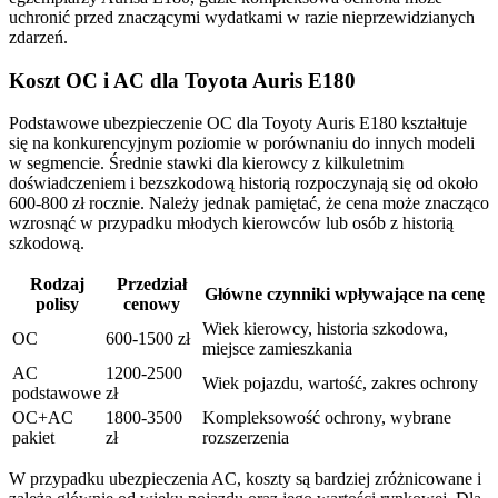
uchronić przed znaczącymi wydatkami w razie nieprzewidzianych
zdarzeń.
Koszt OC i AC dla Toyota Auris E180
Podstawowe ubezpieczenie OC dla Toyoty Auris E180 kształtuje
się na konkurencyjnym poziomie w porównaniu do innych modeli
w segmencie. Średnie stawki dla kierowcy z kilkuletnim
doświadczeniem i bezszkodową historią rozpoczynają się od około
600-800 zł rocznie. Należy jednak pamiętać, że cena może znacząco
wzrosnąć w przypadku młodych kierowców lub osób z historią
szkodową.
Rodzaj
Przedział
Główne czynniki wpływające na cenę
polisy
cenowy
Wiek kierowcy, historia szkodowa,
OC
600-1500 zł
miejsce zamieszkania
AC
1200-2500
Wiek pojazdu, wartość, zakres ochrony
podstawowe
zł
OC+AC
1800-3500
Kompleksowość ochrony, wybrane
pakiet
zł
rozszerzenia
W przypadku ubezpieczenia AC, koszty są bardziej zróżnicowane i