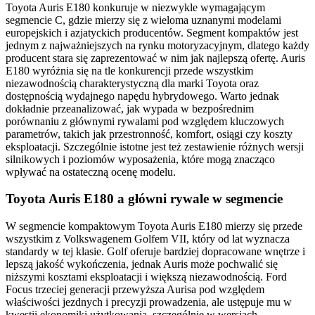
Toyota Auris E180 konkuruje w niezwykle wymagającym
segmencie C, gdzie mierzy się z wieloma uznanymi modelami
europejskich i azjatyckich producentów. Segment kompaktów jest
jednym z najważniejszych na rynku motoryzacyjnym, dlatego każdy
producent stara się zaprezentować w nim jak najlepszą ofertę. Auris
E180 wyróżnia się na tle konkurencji przede wszystkim
niezawodnością charakterystyczną dla marki Toyota oraz
dostępnością wydajnego napędu hybrydowego. Warto jednak
dokładnie przeanalizować, jak wypada w bezpośrednim
porównaniu z głównymi rywalami pod względem kluczowych
parametrów, takich jak przestronność, komfort, osiągi czy koszty
eksploatacji. Szczególnie istotne jest też zestawienie różnych wersji
silnikowych i poziomów wyposażenia, które mogą znacząco
wpływać na ostateczną ocenę modelu.
Toyota Auris E180 a główni rywale w segmencie
W segmencie kompaktowym Toyota Auris E180 mierzy się przede
wszystkim z Volkswagenem Golfem VII, który od lat wyznacza
standardy w tej klasie. Golf oferuje bardziej dopracowane wnętrze i
lepszą jakość wykończenia, jednak Auris może pochwalić się
niższymi kosztami eksploatacji i większą niezawodnością. Ford
Focus trzeciej generacji przewyższa Aurisa pod względem
właściwości jezdnych i precyzji prowadzenia, ale ustępuje mu w
kwestii ekonomiki użytkowania, szczególnie w wersjach