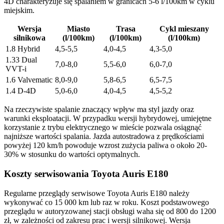
4D charakteryzuje się spalaniem w granicach 5-6 l/100km w cyklu
miejskim.
Wersja
Miasto
Trasa
Cykl mieszany
silnikowa
(l/100km)
(l/100km)
(l/100km)
1.8 Hybrid
4,5-5,5
4,0-4,5
4,3-5,0
1.33 Dual
7,0-8,0
5,5-6,0
6,0-7,0
VVT-i
1.6 Valvematic
8,0-9,0
5,8-6,5
6,5-7,5
1.4 D-4D
5,0-6,0
4,0-4,5
4,5-5,2
Na rzeczywiste spalanie znaczący wpływ ma styl jazdy oraz
warunki eksploatacji. W przypadku wersji hybrydowej, umiejętne
korzystanie z trybu elektrycznego w mieście pozwala osiągnąć
najniższe wartości spalania. Jazda autostradowa z prędkościami
powyżej 120 km/h powoduje wzrost zużycia paliwa o około 20-
30% w stosunku do wartości optymalnych.
Koszty serwisowania Toyota Auris E180
Regularne przeglądy serwisowe Toyota Auris E180 należy
wykonywać co 15 000 km lub raz w roku. Koszt podstawowego
przeglądu w autoryzowanej stacji obsługi waha się od 800 do 1200
zł, w zależności od zakresu prac i wersji silnikowej. Wersja