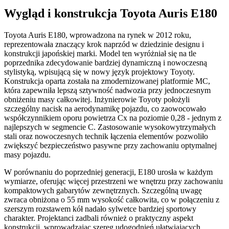
Wygląd i konstrukcja Toyota Auris E180
Toyota Auris E180, wprowadzona na rynek w 2012 roku,
reprezentowała znaczący krok naprzód w dziedzinie designu i
konstrukcji japońskiej marki. Model ten wyróżniał się na tle
poprzednika zdecydowanie bardziej dynamiczną i nowoczesną
stylistyką, wpisującą się w nowy język projektowy Toyoty.
Konstrukcja oparta została na zmodernizowanej platformie MC,
która zapewniła lepszą sztywność nadwozia przy jednoczesnym
obniżeniu masy całkowitej. Inżynierowie Toyoty położyli
szczególny nacisk na aerodynamikę pojazdu, co zaowocowało
współczynnikiem oporu powietrza Cx na poziomie 0,28 - jednym z
najlepszych w segmencie C. Zastosowanie wysokowytrzymałych
stali oraz nowoczesnych technik łączenia elementów pozwoliło
zwiększyć bezpieczeństwo pasywne przy zachowaniu optymalnej
masy pojazdu.
W porównaniu do poprzedniej generacji, E180 urosła w każdym
wymiarze, oferując więcej przestrzeni we wnętrzu przy zachowaniu
kompaktowych gabarytów zewnętrznych. Szczególną uwagę
zwraca obniżona o 55 mm wysokość całkowita, co w połączeniu z
szerszym rozstawem kół nadało sylwetce bardziej sportowy
charakter. Projektanci zadbali również o praktyczny aspekt
konstrukcji, wprowadzając szereg udogodnień ułatwiających