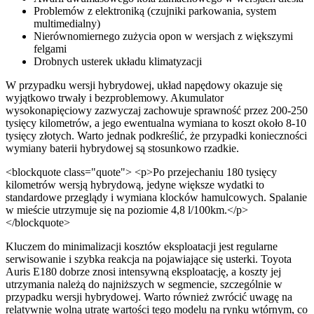
Problemów z elektroniką (czujniki parkowania, system
multimedialny)
Nierównomiernego zużycia opon w wersjach z większymi
felgami
Drobnych usterek układu klimatyzacji
W przypadku wersji hybrydowej, układ napędowy okazuje się
wyjątkowo trwały i bezproblemowy. Akumulator
wysokonapięciowy zazwyczaj zachowuje sprawność przez 200-250
tysięcy kilometrów, a jego ewentualna wymiana to koszt około 8-10
tysięcy złotych. Warto jednak podkreślić, że przypadki konieczności
wymiany baterii hybrydowej są stosunkowo rzadkie.
<blockquote class="quote"> <p>Po przejechaniu 180 tysięcy
kilometrów wersją hybrydową, jedyne większe wydatki to
standardowe przeglądy i wymiana klocków hamulcowych. Spalanie
w mieście utrzymuje się na poziomie 4,8 l/100km.</p>
</blockquote>
Kluczem do minimalizacji kosztów eksploatacji jest regularne
serwisowanie i szybka reakcja na pojawiające się usterki. Toyota
Auris E180 dobrze znosi intensywną eksploatację, a koszty jej
utrzymania należą do najniższych w segmencie, szczególnie w
przypadku wersji hybrydowej. Warto również zwrócić uwagę na
relatywnie wolną utratę wartości tego modelu na rynku wtórnym, co