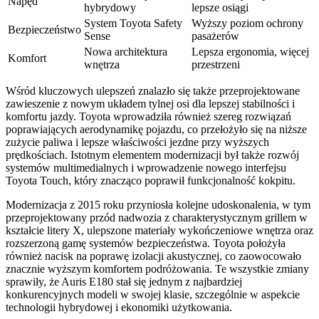
Napęd
hybrydowy
lepsze osiągi
System Toyota Safety
Wyższy poziom ochrony
Bezpieczeństwo
Sense
pasażerów
Nowa architektura
Lepsza ergonomia, więcej
Komfort
wnętrza
przestrzeni
Wśród kluczowych ulepszeń znalazło się także przeprojektowane
zawieszenie z nowym układem tylnej osi dla lepszej stabilności i
komfortu jazdy. Toyota wprowadziła również szereg rozwiązań
poprawiających aerodynamikę pojazdu, co przełożyło się na niższe
zużycie paliwa i lepsze właściwości jezdne przy wyższych
prędkościach. Istotnym elementem modernizacji był także rozwój
systemów multimedialnych i wprowadzenie nowego interfejsu
Toyota Touch, który znacząco poprawił funkcjonalność kokpitu.
Modernizacja z 2015 roku przyniosła kolejne udoskonalenia, w tym
przeprojektowany przód nadwozia z charakterystycznym grillem w
kształcie litery X, ulepszone materiały wykończeniowe wnętrza oraz
rozszerzoną gamę systemów bezpieczeństwa. Toyota położyła
również nacisk na poprawę izolacji akustycznej, co zaowocowało
znacznie wyższym komfortem podróżowania. Te wszystkie zmiany
sprawiły, że Auris E180 stał się jednym z najbardziej
konkurencyjnych modeli w swojej klasie, szczególnie w aspekcie
technologii hybrydowej i ekonomiki użytkowania.