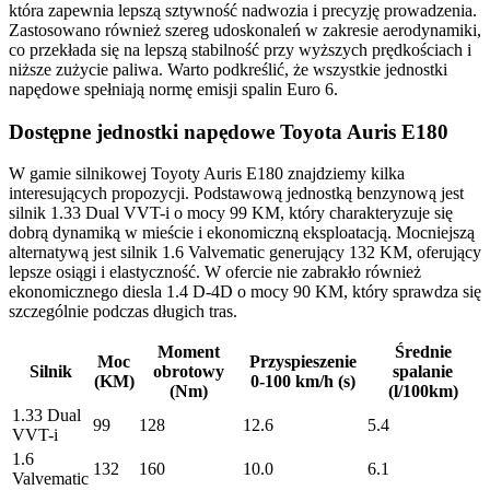
która zapewnia lepszą sztywność nadwozia i precyzję prowadzenia.
Zastosowano również szereg udoskonaleń w zakresie aerodynamiki,
co przekłada się na lepszą stabilność przy wyższych prędkościach i
niższe zużycie paliwa. Warto podkreślić, że wszystkie jednostki
napędowe spełniają normę emisji spalin Euro 6.
Dostępne jednostki napędowe Toyota Auris E180
W gamie silnikowej Toyoty Auris E180 znajdziemy kilka
interesujących propozycji. Podstawową jednostką benzynową jest
silnik 1.33 Dual VVT-i o mocy 99 KM, który charakteryzuje się
dobrą dynamiką w mieście i ekonomiczną eksploatacją. Mocniejszą
alternatywą jest silnik 1.6 Valvematic generujący 132 KM, oferujący
lepsze osiągi i elastyczność. W ofercie nie zabrakło również
ekonomicznego diesla 1.4 D-4D o mocy 90 KM, który sprawdza się
szczególnie podczas długich tras.
Moment
Średnie
Moc
Przyspieszenie
Silnik
obrotowy
spalanie
(KM)
0-100 km/h (s)
(Nm)
(l/100km)
1.33 Dual
99
128
12.6
5.4
VVT-i
1.6
132
160
10.0
6.1
Valvematic