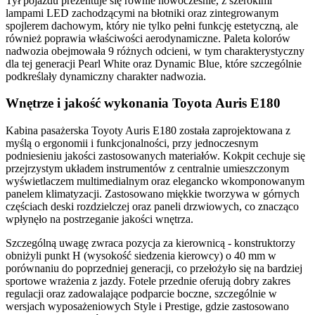
Tył pojazdu prezentuje się równie nowocześnie, z szerokimi
lampami LED zachodzącymi na błotniki oraz zintegrowanym
spojlerem dachowym, który nie tylko pełni funkcję estetyczną, ale
również poprawia właściwości aerodynamiczne. Paleta kolorów
nadwozia obejmowała 9 różnych odcieni, w tym charakterystyczny
dla tej generacji Pearl White oraz Dynamic Blue, które szczególnie
podkreślały dynamiczny charakter nadwozia.
Wnętrze i jakość wykonania Toyota Auris E180
Kabina pasażerska Toyoty Auris E180 została zaprojektowana z
myślą o ergonomii i funkcjonalności, przy jednoczesnym
podniesieniu jakości zastosowanych materiałów. Kokpit cechuje się
przejrzystym układem instrumentów z centralnie umieszczonym
wyświetlaczem multimedialnym oraz elegancko wkomponowanym
panelem klimatyzacji. Zastosowano miękkie tworzywa w górnych
częściach deski rozdzielczej oraz paneli drzwiowych, co znacząco
wpłynęło na postrzeganie jakości wnętrza.
Szczególną uwagę zwraca pozycja za kierownicą - konstruktorzy
obniżyli punkt H (wysokość siedzenia kierowcy) o 40 mm w
porównaniu do poprzedniej generacji, co przełożyło się na bardziej
sportowe wrażenia z jazdy. Fotele przednie oferują dobry zakres
regulacji oraz zadowalające podparcie boczne, szczególnie w
wersjach wyposażeniowych Style i Prestige, gdzie zastosowano