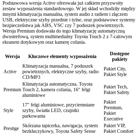
Podstawowa wersja Active oferowała już całkiem przyzwoity
zestaw wyposażenia standardowego. W jej skład wchodziły między
innymi klimatyzacja manualna, system audio z radiem i złączem
USB, elektryczne szyby przednie i tylne, oraz podstawowe systemy
bezpieczeństwa jak ABS, VSC czy 7 poduszek powietrznych.
Wersja Premium dodawała do tego klimatyzację automatyczną
dwustrefową, system multimedialny Toyota Touch 2 z 7-calowym
ekranem dotykowym oraz kamerę cofania.
Dostępne
Wersja
Kluczowe elementy wyposażenia
pakiety
Klimatyzacja manualna, 7 poduszek
Pakiet City,
Active
powietrznych, elektryczne szyby, radio
Pakiet Style
CD/MP3
Klimatyzacja automatyczna, Toyota
Pakiet Tech,
Premium
Touch 2, kamera cofania, 16″ felgi
Pakiet Safety
aluminiowe
Pakiet
17″ felgi aluminiowe, przyciemniane
Premium,
Style
szyby, światła LED, czujniki
Pakiet
parkowania
Executive
Skórzana tapicerka, nawigacja, system
Pakiet VIP,
Prestige
bezkluczykowy, Toyota Safety Sense
Pakiet Comfort