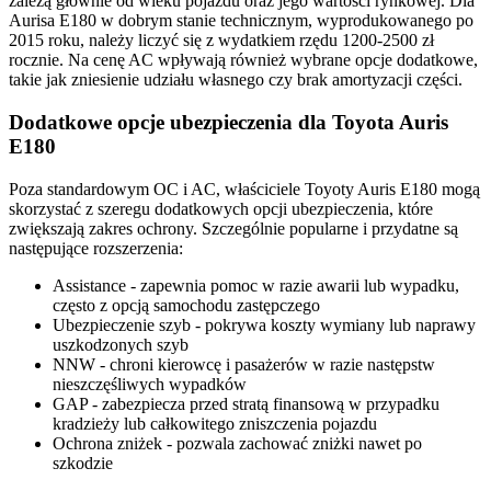
zależą głównie od wieku pojazdu oraz jego wartości rynkowej. Dla
Aurisa E180 w dobrym stanie technicznym, wyprodukowanego po
2015 roku, należy liczyć się z wydatkiem rzędu 1200-2500 zł
rocznie. Na cenę AC wpływają również wybrane opcje dodatkowe,
takie jak zniesienie udziału własnego czy brak amortyzacji części.
Dodatkowe opcje ubezpieczenia dla Toyota Auris
E180
Poza standardowym OC i AC, właściciele Toyoty Auris E180 mogą
skorzystać z szeregu dodatkowych opcji ubezpieczenia, które
zwiększają zakres ochrony. Szczególnie popularne i przydatne są
następujące rozszerzenia:
Assistance - zapewnia pomoc w razie awarii lub wypadku,
często z opcją samochodu zastępczego
Ubezpieczenie szyb - pokrywa koszty wymiany lub naprawy
uszkodzonych szyb
NNW - chroni kierowcę i pasażerów w razie następstw
nieszczęśliwych wypadków
GAP - zabezpiecza przed stratą finansową w przypadku
kradzieży lub całkowitego zniszczenia pojazdu
Ochrona zniżek - pozwala zachować zniżki nawet po
szkodzie