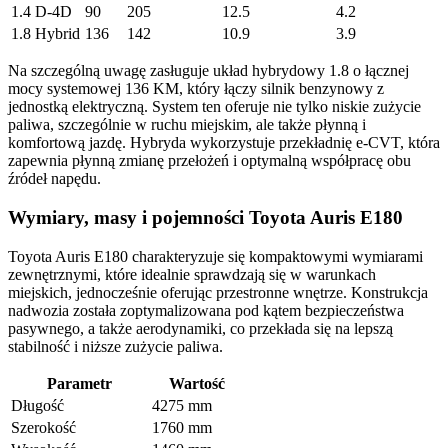
1.4 D-4D
90
205
12.5
4.2
1.8 Hybrid
136
142
10.9
3.9
Na szczególną uwagę zasługuje układ hybrydowy 1.8 o łącznej
mocy systemowej 136 KM, który łączy silnik benzynowy z
jednostką elektryczną. System ten oferuje nie tylko niskie zużycie
paliwa, szczególnie w ruchu miejskim, ale także płynną i
komfortową jazdę. Hybryda wykorzystuje przekładnię e-CVT, która
zapewnia płynną zmianę przełożeń i optymalną współpracę obu
źródeł napędu.
Wymiary, masy i pojemności Toyota Auris E180
Toyota Auris E180 charakteryzuje się kompaktowymi wymiarami
zewnętrznymi, które idealnie sprawdzają się w warunkach
miejskich, jednocześnie oferując przestronne wnętrze. Konstrukcja
nadwozia została zoptymalizowana pod kątem bezpieczeństwa
pasywnego, a także aerodynamiki, co przekłada się na lepszą
stabilność i niższe zużycie paliwa.
Parametr
Wartość
Długość
4275 mm
Szerokość
1760 mm