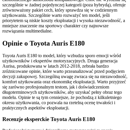
szczególnie w żadnej pojedynczej kategorii (poza hybrydą), oferuje
zrównoważony pakiet cech, który sprawdza się w codziennym
użytkowaniu. Szczególnie warto rozważyć ten model, jeśli
priorytetem są niskie koszty eksploatacji i wysoka niezawodność, a
mniejsze znaczenie ma sportowy charakter czy najnowsze
rozwiązania multimedialne.
Opinie o Toyota Auris E180
Toyota Auris E180 to model, który wzbudza sporo emocji wśród
użytkowników i ekspertów motoryzacyjnych. Druga generacja
Aurisa, produkowana w latach 2012-2018, zebrała bardzo
zróżnicowane opinie, które warto przeanalizować przed podjęciem
decyzji zakupowej. Szczególną uwagę zwraca się na niezawodność,
komfort użytkowania oraz ekonomikę eksploatacji. Warto przyjrzeć
się zarówno profesjonalnym testom, jak i doświadczeniom
długoterminowych użytkowników, aby uzyskać pełny obraz tego
modelu. Opinie te są tym cenniejsze, że pochodzą z kilkuletniego
okresu użytkowania, co pozwala na rzetelną ocenę trwałości i
praktycznych aspektów eksploatacji.
Recenzje eksperckie Toyota Auris E180