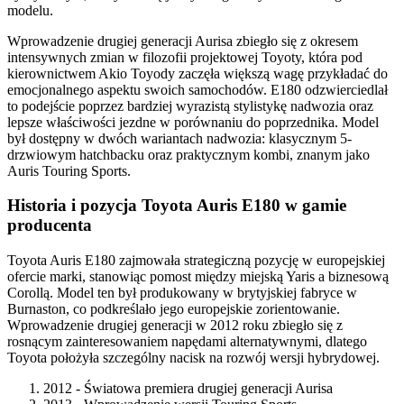
modelu.
Wprowadzenie drugiej generacji Aurisa zbiegło się z okresem
intensywnych zmian w filozofii projektowej Toyoty, która pod
kierownictwem Akio Toyody zaczęła większą wagę przykładać do
emocjonalnego aspektu swoich samochodów. E180 odzwierciedlał
to podejście poprzez bardziej wyrazistą stylistykę nadwozia oraz
lepsze właściwości jezdne w porównaniu do poprzednika. Model
był dostępny w dwóch wariantach nadwozia: klasycznym 5-
drzwiowym hatchbacku oraz praktycznym kombi, znanym jako
Auris Touring Sports.
Historia i pozycja Toyota Auris E180 w gamie
producenta
Toyota Auris E180 zajmowała strategiczną pozycję w europejskiej
ofercie marki, stanowiąc pomost między miejską Yaris a biznesową
Corollą. Model ten był produkowany w brytyjskiej fabryce w
Burnaston, co podkreślało jego europejskie zorientowanie.
Wprowadzenie drugiej generacji w 2012 roku zbiegło się z
rosnącym zainteresowaniem napędami alternatywnymi, dlatego
Toyota położyła szczególny nacisk na rozwój wersji hybrydowej.
2012 - Światowa premiera drugiej generacji Aurisa