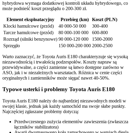
hybrydowa wymaga dodatkowej kontroli układu hybrydowego, co
może podnieść koszt przeglądu o 200-300 zł.
Element eksploatacyjny
Przebieg (km)
Koszt (PLN)
Klocki hamulcowe (przód)
40 000-50 000
300-400
Tarcze hamulcowe (przód)
80 000-100 000
600-800
Rozrząd (silniki benzynowe)
90 000-120 000
1500-2000
Sprzęgło
150 000-200 000
2000-2500
Warto zaznaczyć, że Toyota Auris E180 charakteryzuje się wysoką
niezawodnością i trwałością podzespołów. Koszty napraw są
przewidywalne, a części zamienne są łatwo dostępne zarówno w
ASO, jak i w niezależnych warsztatach. Różnica w cenie części
oryginalnych i zamienników może sięgać nawet 40-50%.
Typowe usterki i problemy Toyota Auris E180
Toyota Auris E180 należy do najbardziej niezawodnych modeli w
swojej klasie, jednak jak każdy samochód ma swoje słabe punkty.
Najczęściej zgłaszane problemy dotyczą:
Przedwczesnego zużycia elementów zawieszenia (zwłaszcza
łączników stabilizatora)
Awarii dwumasowego koła zamachowego w wersjach diesla