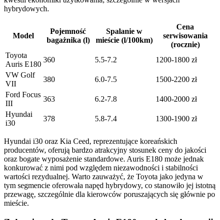
hybrydowych.
Cena
Pojemność
Spalanie w
Model
serwisowania
bagażnika (l)
mieście (l/100km)
(rocznie)
Toyota
360
5.5-7.2
1200-1800 zł
Auris E180
VW Golf
380
6.0-7.5
1500-2200 zł
VII
Ford Focus
363
6.2-7.8
1400-2000 zł
III
Hyundai
378
5.8-7.4
1300-1900 zł
i30
Hyundai i30 oraz Kia Ceed, reprezentujące koreańskich
producentów, oferują bardzo atrakcyjny stosunek ceny do jakości
oraz bogate wyposażenie standardowe. Auris E180 może jednak
konkurować z nimi pod względem niezawodności i stabilności
wartości rezydualnej. Warto zauważyć, że Toyota jako jedyna w
tym segmencie oferowała napęd hybrydowy, co stanowiło jej istotną
przewagę, szczególnie dla kierowców poruszających się głównie po
mieście.