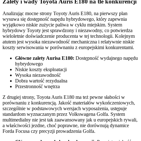
Zalety i wady Toyota Auris E180 na tle konkurencji
Analizując mocne strony Toyoty Auris E180, na pierwszy plan
wysuwa się dostępność napędu hybrydowego, który zapewnia
wyjątkowo niskie zużycie paliwa w cyklu miejskim. System
hybrydowy Toyoty jest sprawdzony i niezawodny, co potwierdza
wieloletnie doświadczenie producenta w tej technologii. Kolejnym
atutem jest wysoka niezawodność mechaniczna i relatywnie niskie
koszty serwisowania w porównaniu z europejskimi konkurentami.
Główne zalety Aurisa E180:
Dostępność wydajnego napędu
hybrydowego
Niskie koszty eksploatacji
Wysoka niezawodność
Dobra wartość rezydualna
Przestronność wnętrza
Z drugiej strony, Toyota Auris E180 ma też pewne słabości w
porównaniu z konkurencją. Jakość materiałów wykończeniowych,
szczególnie w podstawowych wersjach wyposażenia, ustępuje
standardom wyznaczanym przez Volkswagena Golfa. System
multimedialny nie jest tak zaawansowany jak u europejskich rywali,
a właściwości jezdne, choć poprawne, nie dorównują dynamice
Forda Focusa czy precyzji prowadzenia Golfa.