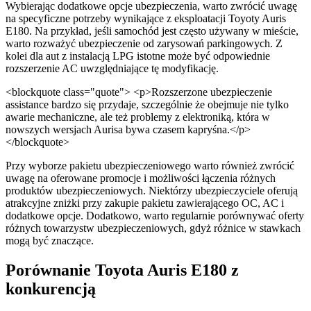
Wybierając dodatkowe opcje ubezpieczenia, warto zwrócić uwagę
na specyficzne potrzeby wynikające z eksploatacji Toyoty Auris
E180. Na przykład, jeśli samochód jest często używany w mieście,
warto rozważyć ubezpieczenie od zarysowań parkingowych. Z
kolei dla aut z instalacją LPG istotne może być odpowiednie
rozszerzenie AC uwzględniające tę modyfikację.
<blockquote class="quote"> <p>Rozszerzone ubezpieczenie
assistance bardzo się przydaje, szczególnie że obejmuje nie tylko
awarie mechaniczne, ale też problemy z elektroniką, która w
nowszych wersjach Aurisa bywa czasem kapryśna.</p>
</blockquote>
Przy wyborze pakietu ubezpieczeniowego warto również zwrócić
uwagę na oferowane promocje i możliwości łączenia różnych
produktów ubezpieczeniowych. Niektórzy ubezpieczyciele oferują
atrakcyjne zniżki przy zakupie pakietu zawierającego OC, AC i
dodatkowe opcje. Dodatkowo, warto regularnie porównywać oferty
różnych towarzystw ubezpieczeniowych, gdyż różnice w stawkach
mogą być znaczące.
Porównanie Toyota Auris E180 z
konkurencją