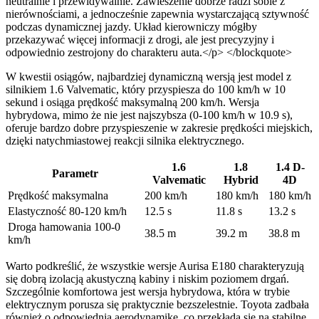
neutralnie i przewidywalnie. Zawieszenie dobrze radzi sobie z
nierównościami, a jednocześnie zapewnia wystarczającą sztywność
podczas dynamicznej jazdy. Układ kierowniczy mógłby
przekazywać więcej informacji z drogi, ale jest precyzyjny i
odpowiednio zestrojony do charakteru auta.</p> </blockquote>
W kwestii osiągów, najbardziej dynamiczną wersją jest model z
silnikiem 1.6 Valvematic, który przyspiesza do 100 km/h w 10
sekund i osiąga prędkość maksymalną 200 km/h. Wersja
hybrydowa, mimo że nie jest najszybsza (0-100 km/h w 10.9 s),
oferuje bardzo dobre przyspieszenie w zakresie prędkości miejskich,
dzięki natychmiastowej reakcji silnika elektrycznego.
1.6
1.8
1.4 D-
Parametr
Valvematic
Hybrid
4D
Prędkość maksymalna
200 km/h
180 km/h
180 km/h
Elastyczność 80-120 km/h
12.5 s
11.8 s
13.2 s
Droga hamowania 100-0
38.5 m
39.2 m
38.8 m
km/h
Warto podkreślić, że wszystkie wersje Aurisa E180 charakteryzują
się dobrą izolacją akustyczną kabiny i niskim poziomem drgań.
Szczególnie komfortowa jest wersja hybrydowa, która w trybie
elektrycznym porusza się praktycznie bezszelestnie. Toyota zadbała
również o odpowiednią aerodynamikę, co przekłada się na stabilne