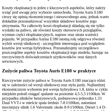
Koszty eksploatacji to jeden z kluczowych aspektów, który należy
wziąć pod uwagę przy wyborze samochodu. Toyota Auris E180
cieszy się opinią ekonomicznego i niezawodnego auta, jednak warto
dokładnie przeanalizować wszystkie składowe kosztów jego
utrzymania. Na całkowity koszt eksploatacji składają się nie tylko
wydatki na paliwo, ale również koszty okresowych przeglądów,
wymian części eksploatacyjnych, napraw oraz utrata wartości
pojazdu. W przypadku Aurisa E180 istotną rolę odgrywa również
wybór wersji silnikowej - szczególnie interesująca pod względem
kosztów jest wersja hybrydowa. Przeanalizujmy szczegółowo
poszczególne aspekty kosztów eksploatacji tego modelu, bazując na
rzeczywistych doświadczeniach użytkowników oraz danych
serwisowych.
Zużycie paliwa Toyota Auris E180 w praktyce
Rzeczywiste zużycie paliwa w Toyota Auris E180 znacząco różni
się w zależności od wersji silnikowej oraz stylu jazdy. Najbardziej
ekonomicznym wyborem jest wersja hybrydowa 1.8, która w cyklu
miejskim potrafi osiągać spalanie na poziomie 4,5-5,5 l/100km. W
przypadku silników benzynowych, podstawowa jednostka 1.33
Dual VVT-i w mieście spala średnio 7-8 l/100km, natomiast
mocniejszy silnik 1.6 Valvematic około 8-9 l/100km. Diesel 1.4 D-