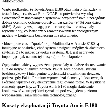
</blockquote>
Warto podkreślić, że Toyota Auris E180 otrzymała 5 gwiazdek w
testach bezpieczeństwa Euro NCAP, co potwierdza wysoką
skuteczność zastosowanych systemów bezpieczeństwa. Szczególnie
dobrze oceniono ochronę dorosłych pasażerów (94%) oraz dzieci
(84%). Systemy wspomagające kierowcę również otrzymały
wysokie noty, co świadczy o zaawansowaniu technologicznym
modelu w kontekście bezpieczeństwa aktywnego.
<blockquote class="quote"> <p>Multimedia w Aurisie E180 są
intuicyjne w obsłudze, choć system nawigacji mógłby działać nieco
szybciej. Za to jakość dźwięku z systemu JBL jest naprawdę
imponująca jak na auto tej klasy.</p> </blockquote>
Opcjonalne pakiety wyposażenia pozwalały na dalsze dostosowanie
auta do indywidualnych potrzeb. Pakiet Tech dodawał system
bezkluczykowy i inteligentne wycieraczki z czujnikiem deszczu,
podczas gdy Pakiet Premium wprowadzał elementy luksusowe jak
skórzana tapicerka czy elektrycznie regulowane fotele. Wszystkie te
elementy sprawiały, że Toyota Auris E180 mogła skutecznie
konkurować z europejskimi rywalami pod względem poziomu
wyposażenia i zaawansowania technologicznego.
Koszty eksploatacji Toyota Auris E180