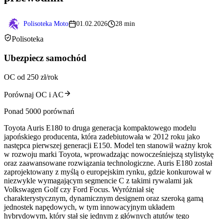
Polisoteka Moto
01.02.2026
28 min
Polisoteka
Ubezpiecz samochód
OC od 250 zł/rok
Porównaj OC i AC
Ponad 5000 porównań
Toyota Auris E180 to druga generacja kompaktowego modelu
japońskiego producenta, która zadebiutowała w 2012 roku jako
następca pierwszej generacji E150. Model ten stanowił ważny krok
w rozwoju marki Toyota, wprowadzając nowocześniejszą stylistykę
oraz zaawansowane rozwiązania technologiczne. Auris E180 został
zaprojektowany z myślą o europejskim rynku, gdzie konkurował w
niezwykle wymagającym segmencie C z takimi rywalami jak
Volkswagen Golf czy Ford Focus. Wyróżniał się
charakterystycznym, dynamicznym designem oraz szeroką gamą
jednostek napędowych, w tym innowacyjnym układem
hybrydowym, który stał się jednym z głównych atutów tego