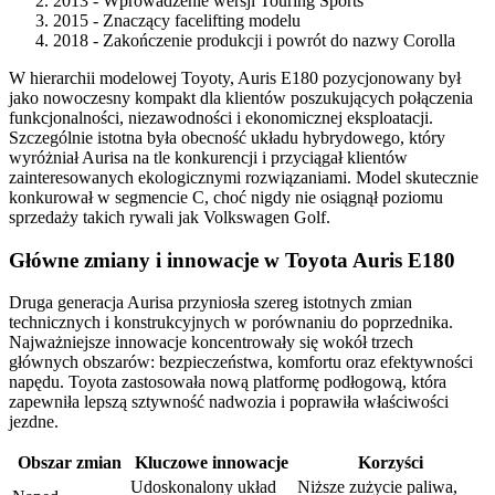
2013 - Wprowadzenie wersji Touring Sports
2015 - Znaczący facelifting modelu
2018 - Zakończenie produkcji i powrót do nazwy Corolla
W hierarchii modelowej Toyoty, Auris E180 pozycjonowany był
jako nowoczesny kompakt dla klientów poszukujących połączenia
funkcjonalności, niezawodności i ekonomicznej eksploatacji.
Szczególnie istotna była obecność układu hybrydowego, który
wyróżniał Aurisa na tle konkurencji i przyciągał klientów
zainteresowanych ekologicznymi rozwiązaniami. Model skutecznie
konkurował w segmencie C, choć nigdy nie osiągnął poziomu
sprzedaży takich rywali jak Volkswagen Golf.
Główne zmiany i innowacje w Toyota Auris E180
Druga generacja Aurisa przyniosła szereg istotnych zmian
technicznych i konstrukcyjnych w porównaniu do poprzednika.
Najważniejsze innowacje koncentrowały się wokół trzech
głównych obszarów: bezpieczeństwa, komfortu oraz efektywności
napędu. Toyota zastosowała nową platformę podłogową, która
zapewniła lepszą sztywność nadwozia i poprawiła właściwości
jezdne.
Obszar zmian
Kluczowe innowacje
Korzyści
Udoskonalony układ
Niższe zużycie paliwa,