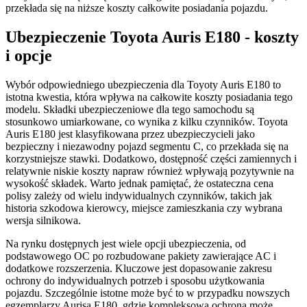
przekłada się na niższe koszty całkowite posiadania pojazdu.
Ubezpieczenie Toyota Auris E180 - koszty
i opcje
Wybór odpowiedniego ubezpieczenia dla Toyoty Auris E180 to
istotna kwestia, która wpływa na całkowite koszty posiadania tego
modelu. Składki ubezpieczeniowe dla tego samochodu są
stosunkowo umiarkowane, co wynika z kilku czynników. Toyota
Auris E180 jest klasyfikowana przez ubezpieczycieli jako
bezpieczny i niezawodny pojazd segmentu C, co przekłada się na
korzystniejsze stawki. Dodatkowo, dostępność części zamiennych i
relatywnie niskie koszty napraw również wpływają pozytywnie na
wysokość składek. Warto jednak pamiętać, że ostateczna cena
polisy zależy od wielu indywidualnych czynników, takich jak
historia szkodowa kierowcy, miejsce zamieszkania czy wybrana
wersja silnikowa.
Na rynku dostępnych jest wiele opcji ubezpieczenia, od
podstawowego OC po rozbudowane pakiety zawierające AC i
dodatkowe rozszerzenia. Kluczowe jest dopasowanie zakresu
ochrony do indywidualnych potrzeb i sposobu użytkowania
pojazdu. Szczególnie istotne może być to w przypadku nowszych
egzemplarzy Aurisa E180, gdzie kompleksowa ochrona może