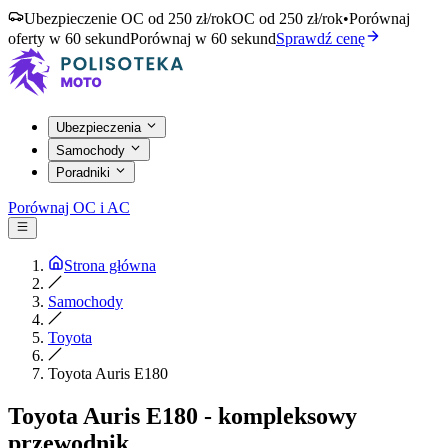
Ubezpieczenie OC od 250 zł/rok
OC od 250 zł/rok
•
Porównaj
oferty w 60 sekund
Porównaj w 60 sekund
Sprawdź cenę
Ubezpieczenia
Samochody
Poradniki
Porównaj OC i AC
Strona główna
Samochody
Toyota
Toyota Auris E180
Toyota Auris E180 - kompleksowy
przewodnik