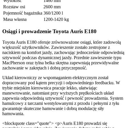
Wysokość
1460 mm
Rozstaw osi
2600 mm
Pojemność bagażnika
360/1200 l
Masa własna
1200-1420 kg
Osiągi i prowadzenie Toyota Auris E180
Toyota Auris E180 oferuje zrównoważone osiągi, które zadowolą
większość użytkowników. Zawieszenie zostało zestrojone z
naciskiem na komfort jazdy, zachowując jednocześnie odpowiednią
sztywność podczas dynamicznej jazdy. Przednie zawieszenie typu
MacPherson oraz tylna belka skrętna zapewniają przewidywalne
zachowanie w zakrętach i dobrą przyczepność.
Układ kierowniczy ze wspomaganiem elektrycznym został
dopracowany pod kątem precyzji i odpowiedniego feedbacku. W
trybie miejskim kierownica pracuje lekko, ułatwiając
manewrowanie, natomiast przy wyższych prędkościach układ
zapewnia odpowiednią sztywność i pewność prowadzenia. System
hamulcowy z tarczami wentylowanymi z przodu i pełnymi z tyłu
gwarantuje skuteczne hamowanie i dobrą modulację siły
hamowania.
<blockquote class="quote"> <p>Auris E180 prowadzi się