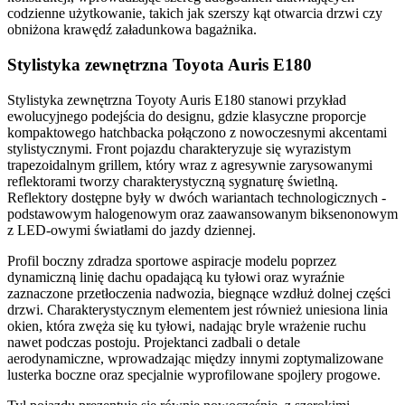
codzienne użytkowanie, takich jak szerszy kąt otwarcia drzwi czy
obniżona krawędź załadunkowa bagażnika.
Stylistyka zewnętrzna Toyota Auris E180
Stylistyka zewnętrzna Toyoty Auris E180 stanowi przykład
ewolucyjnego podejścia do designu, gdzie klasyczne proporcje
kompaktowego hatchbacka połączono z nowoczesnymi akcentami
stylistycznymi. Front pojazdu charakteryzuje się wyrazistym
trapezoidalnym grillem, który wraz z agresywnie zarysowanymi
reflektorami tworzy charakterystyczną sygnaturę świetlną.
Reflektory dostępne były w dwóch wariantach technologicznych -
podstawowym halogenowym oraz zaawansowanym biksenonowym
z LED-owymi światłami do jazdy dziennej.
Profil boczny zdradza sportowe aspiracje modelu poprzez
dynamiczną linię dachu opadającą ku tyłowi oraz wyraźnie
zaznaczone przetłoczenia nadwozia, biegnące wzdłuż dolnej części
drzwi. Charakterystycznym elementem jest również uniesiona linia
okien, która zwęża się ku tyłowi, nadając bryle wrażenie ruchu
nawet podczas postoju. Projektanci zadbali o detale
aerodynamiczne, wprowadzając między innymi zoptymalizowane
lusterka boczne oraz specjalnie wyprofilowane spojlery progowe.