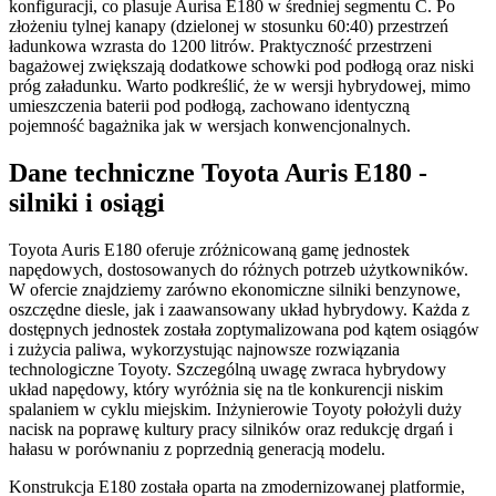
konfiguracji, co plasuje Aurisa E180 w średniej segmentu C. Po
złożeniu tylnej kanapy (dzielonej w stosunku 60:40) przestrzeń
ładunkowa wzrasta do 1200 litrów. Praktyczność przestrzeni
bagażowej zwiększają dodatkowe schowki pod podłogą oraz niski
próg załadunku. Warto podkreślić, że w wersji hybrydowej, mimo
umieszczenia baterii pod podłogą, zachowano identyczną
pojemność bagażnika jak w wersjach konwencjonalnych.
Dane techniczne Toyota Auris E180 -
silniki i osiągi
Toyota Auris E180 oferuje zróżnicowaną gamę jednostek
napędowych, dostosowanych do różnych potrzeb użytkowników.
W ofercie znajdziemy zarówno ekonomiczne silniki benzynowe,
oszczędne diesle, jak i zaawansowany układ hybrydowy. Każda z
dostępnych jednostek została zoptymalizowana pod kątem osiągów
i zużycia paliwa, wykorzystując najnowsze rozwiązania
technologiczne Toyoty. Szczególną uwagę zwraca hybrydowy
układ napędowy, który wyróżnia się na tle konkurencji niskim
spalaniem w cyklu miejskim. Inżynierowie Toyoty położyli duży
nacisk na poprawę kultury pracy silników oraz redukcję drgań i
hałasu w porównaniu z poprzednią generacją modelu.
Konstrukcja E180 została oparta na zmodernizowanej platformie,