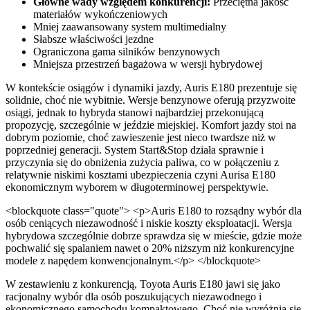
Główne wady względem konkurencji:
Przeciętna jakość
materiałów wykończeniowych
Mniej zaawansowany system multimedialny
Słabsze właściwości jezdne
Ograniczona gama silników benzynowych
Mniejsza przestrzeń bagażowa w wersji hybrydowej
W kontekście osiągów i dynamiki jazdy, Auris E180 prezentuje się
solidnie, choć nie wybitnie. Wersje benzynowe oferują przyzwoite
osiągi, jednak to hybryda stanowi najbardziej przekonującą
propozycję, szczególnie w jeździe miejskiej. Komfort jazdy stoi na
dobrym poziomie, choć zawieszenie jest nieco twardsze niż w
poprzedniej generacji. System Start&Stop działa sprawnie i
przyczynia się do obniżenia zużycia paliwa, co w połączeniu z
relatywnie niskimi kosztami ubezpieczenia czyni Aurisa E180
ekonomicznym wyborem w długoterminowej perspektywie.
<blockquote class="quote"> <p>Auris E180 to rozsądny wybór dla
osób ceniących niezawodność i niskie koszty eksploatacji. Wersja
hybrydowa szczególnie dobrze sprawdza się w mieście, gdzie może
pochwalić się spalaniem nawet o 20% niższym niż konkurencyjne
modele z napędem konwencjonalnym.</p> </blockquote>
W zestawieniu z konkurencją, Toyota Auris E180 jawi się jako
racjonalny wybór dla osób poszukujących niezawodnego i
ekonomicznego samochodu kompaktowego. Choć nie wyróżnia się