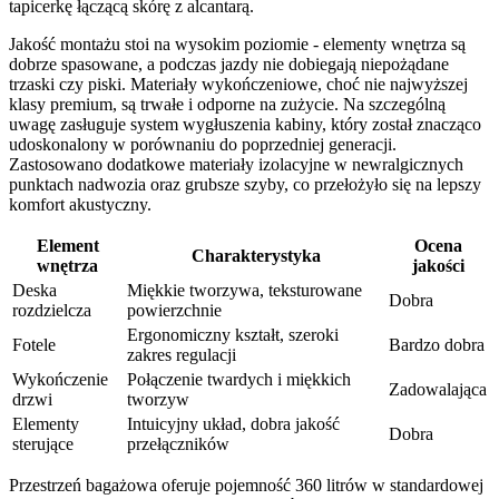
tapicerkę łączącą skórę z alcantarą.
Jakość montażu stoi na wysokim poziomie - elementy wnętrza są
dobrze spasowane, a podczas jazdy nie dobiegają niepożądane
trzaski czy piski. Materiały wykończeniowe, choć nie najwyższej
klasy premium, są trwałe i odporne na zużycie. Na szczególną
uwagę zasługuje system wygłuszenia kabiny, który został znacząco
udoskonalony w porównaniu do poprzedniej generacji.
Zastosowano dodatkowe materiały izolacyjne w newralgicznych
punktach nadwozia oraz grubsze szyby, co przełożyło się na lepszy
komfort akustyczny.
Element
Ocena
Charakterystyka
wnętrza
jakości
Deska
Miękkie tworzywa, teksturowane
Dobra
rozdzielcza
powierzchnie
Ergonomiczny kształt, szeroki
Fotele
Bardzo dobra
zakres regulacji
Wykończenie
Połączenie twardych i miękkich
Zadowalająca
drzwi
tworzyw
Elementy
Intuicyjny układ, dobra jakość
Dobra
sterujące
przełączników
Przestrzeń bagażowa oferuje pojemność 360 litrów w standardowej