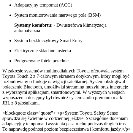
Adaptacyjny tempomat (ACC)
System monitorowania martwego pola (BSM)
Systemy komfortu:
- Dwustrefowa klimatyzacja
automatyczna
System bezkluczykowy Smart Entry
Elektrycznie składane lusterka
Podgrzewane fotele przednie
W zakresie systemów multimedialnych Toyota oferowała system
Toyota Touch 2 z 7-calowym ekranem dotykowym, który mógł być
rozbudowany o funkcję nawigacji satelitarnej. System obsługiwał
połączenie Bluetooth, umożliwiał streaming muzyki oraz integrację
z wybranymi aplikacjami smartfonowymi. W wyższych wersjach
wyposażenia dostępny był również system audio premium marki
JBL z 8 głośnikami.
<blockquote class="quote"> <p>System Toyota Safety Sense
sprawdza się świetnie w codziennej jeździe. Szczególnie doceniam
adaptacyjny tempomat i asystenta pasa ruchu podczas długich tras.
To naprawdę podnosi poziom bezpieczeństwa i komfortu jazdy.</p>