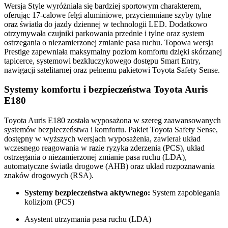
Wersja Style wyróżniała się bardziej sportowym charakterem,
oferując 17-calowe felgi aluminiowe, przyciemniane szyby tylne
oraz światła do jazdy dziennej w technologii LED. Dodatkowo
otrzymywała czujniki parkowania przednie i tylne oraz system
ostrzegania o niezamierzonej zmianie pasa ruchu. Topowa wersja
Prestige zapewniała maksymalny poziom komfortu dzięki skórzanej
tapicerce, systemowi bezkluczykowego dostępu Smart Entry,
nawigacji satelitarnej oraz pełnemu pakietowi Toyota Safety Sense.
Systemy komfortu i bezpieczeństwa Toyota Auris
E180
Toyota Auris E180 została wyposażona w szereg zaawansowanych
systemów bezpieczeństwa i komfortu. Pakiet Toyota Safety Sense,
dostępny w wyższych wersjach wyposażenia, zawierał układ
wczesnego reagowania w razie ryzyka zderzenia (PCS), układ
ostrzegania o niezamierzonej zmianie pasa ruchu (LDA),
automatyczne światła drogowe (AHB) oraz układ rozpoznawania
znaków drogowych (RSA).
Systemy bezpieczeństwa aktywnego:
System zapobiegania
kolizjom (PCS)
Asystent utrzymania pasa ruchu (LDA)