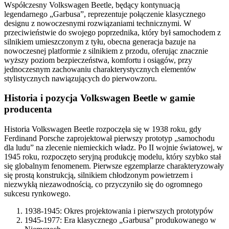
Współczesny Volkswagen Beetle, będący kontynuacją
legendarnego „Garbusa”, reprezentuje połączenie klasycznego
designu z nowoczesnymi rozwiązaniami technicznymi. W
przeciwieństwie do swojego poprzednika, który był samochodem z
silnikiem umieszczonym z tyłu, obecna generacja bazuje na
nowoczesnej platformie z silnikiem z przodu, oferując znacznie
wyższy poziom bezpieczeństwa, komfortu i osiągów, przy
jednoczesnym zachowaniu charakterystycznych elementów
stylistycznych nawiązujących do pierwowzoru.
Historia i pozycja Volkswagen Beetle w gamie
producenta
Historia Volkswagen Beetle rozpoczęła się w 1938 roku, gdy
Ferdinand Porsche zaprojektował pierwszy prototyp „samochodu
dla ludu” na zlecenie niemieckich władz. Po II wojnie światowej, w
1945 roku, rozpoczęto seryjną produkcję modelu, który szybko stał
się globalnym fenomenem. Pierwsze egzemplarze charakteryzowały
się prostą konstrukcją, silnikiem chłodzonym powietrzem i
niezwykłą niezawodnością, co przyczyniło się do ogromnego
sukcesu rynkowego.
1938-1945: Okres projektowania i pierwszych prototypów
1945-1977: Era klasycznego „Garbusa” produkowanego w