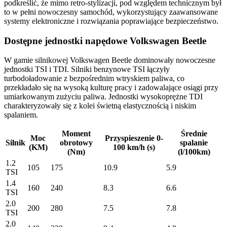
podkreślić, że mimo retro-stylizacji, pod względem technicznym był
to w pełni nowoczesny samochód, wykorzystujący zaawansowane
systemy elektroniczne i rozwiązania poprawiające bezpieczeństwo.
Dostępne jednostki napędowe Volkswagen Beetle
W gamie silnikowej Volkswagen Beetle dominowały nowoczesne
jednostki TSI i TDI. Silniki benzynowe TSI łączyły
turbodoładowanie z bezpośrednim wtryskiem paliwa, co
przekładało się na wysoką kulturę pracy i zadowalające osiągi przy
umiarkowanym zużyciu paliwa. Jednostki wysokoprężne TDI
charakteryzowały się z kolei świetną elastycznością i niskim
spalaniem.
Moment
Średnie
Moc
Przyspieszenie 0-
Silnik
obrotowy
spalanie
(KM)
100 km/h (s)
(Nm)
(l/100km)
1.2
105
175
10.9
5.9
TSI
1.4
160
240
8.3
6.6
TSI
2.0
200
280
7.5
7.8
TSI
2.0