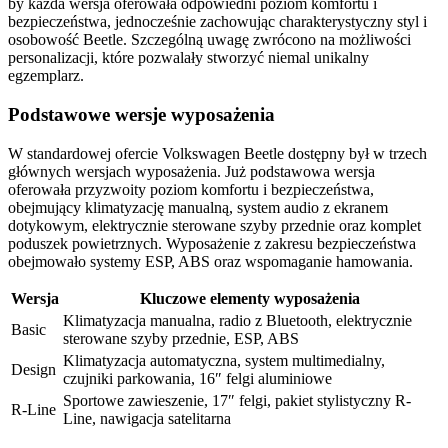
by każda wersja oferowała odpowiedni poziom komfortu i
bezpieczeństwa, jednocześnie zachowując charakterystyczny styl i
osobowość Beetle. Szczególną uwagę zwrócono na możliwości
personalizacji, które pozwalały stworzyć niemal unikalny
egzemplarz.
Podstawowe wersje wyposażenia
W standardowej ofercie Volkswagen Beetle dostępny był w trzech
głównych wersjach wyposażenia. Już podstawowa wersja
oferowała przyzwoity poziom komfortu i bezpieczeństwa,
obejmujący klimatyzację manualną, system audio z ekranem
dotykowym, elektrycznie sterowane szyby przednie oraz komplet
poduszek powietrznych. Wyposażenie z zakresu bezpieczeństwa
obejmowało systemy ESP, ABS oraz wspomaganie hamowania.
Wersja
Kluczowe elementy wyposażenia
Klimatyzacja manualna, radio z Bluetooth, elektrycznie
Basic
sterowane szyby przednie, ESP, ABS
Klimatyzacja automatyczna, system multimedialny,
Design
czujniki parkowania, 16″ felgi aluminiowe
Sportowe zawieszenie, 17″ felgi, pakiet stylistyczny R-
R-Line
Line, nawigacja satelitarna