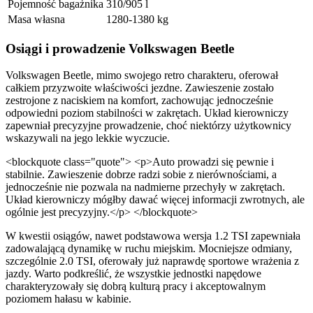
Pojemność bagażnika
310/905 l
Masa własna
1280-1380 kg
Osiągi i prowadzenie Volkswagen Beetle
Volkswagen Beetle, mimo swojego retro charakteru, oferował
całkiem przyzwoite właściwości jezdne. Zawieszenie zostało
zestrojone z naciskiem na komfort, zachowując jednocześnie
odpowiedni poziom stabilności w zakrętach. Układ kierowniczy
zapewniał precyzyjne prowadzenie, choć niektórzy użytkownicy
wskazywali na jego lekkie wyczucie.
<blockquote class="quote"> <p>Auto prowadzi się pewnie i
stabilnie. Zawieszenie dobrze radzi sobie z nierównościami, a
jednocześnie nie pozwala na nadmierne przechyły w zakrętach.
Układ kierowniczy mógłby dawać więcej informacji zwrotnych, ale
ogólnie jest precyzyjny.</p> </blockquote>
W kwestii osiągów, nawet podstawowa wersja 1.2 TSI zapewniała
zadowalającą dynamikę w ruchu miejskim. Mocniejsze odmiany,
szczególnie 2.0 TSI, oferowały już naprawdę sportowe wrażenia z
jazdy. Warto podkreślić, że wszystkie jednostki napędowe
charakteryzowały się dobrą kulturą pracy i akceptowalnym
poziomem hałasu w kabinie.