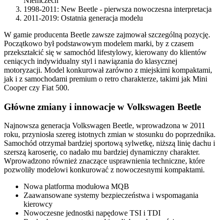
Niemczech
1998-2011: New Beetle - pierwsza nowoczesna interpretacja
2011-2019: Ostatnia generacja modelu
W gamie producenta Beetle zawsze zajmował szczególną pozycję.
Początkowo był podstawowym modelem marki, by z czasem
przekształcić się w samochód lifestylowy, kierowany do klientów
ceniących indywidualny styl i nawiązania do klasycznej
motoryzacji. Model konkurował zarówno z miejskimi kompaktami,
jak i z samochodami premium o retro charakterze, takimi jak Mini
Cooper czy Fiat 500.
Główne zmiany i innowacje w Volkswagen Beetle
Najnowsza generacja Volkswagen Beetle, wprowadzona w 2011
roku, przyniosła szereg istotnych zmian w stosunku do poprzednika.
Samochód otrzymał bardziej sportową sylwetkę, niższą linię dachu i
szerszą karoserię, co nadało mu bardziej dynamiczny charakter.
Wprowadzono również znaczące usprawnienia techniczne, które
pozwoliły modelowi konkurować z nowoczesnymi kompaktami.
Nowa platforma modułowa MQB
Zaawansowane systemy bezpieczeństwa i wspomagania
kierowcy
Nowoczesne jednostki napędowe TSI i TDI