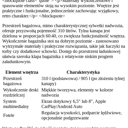
<blockquote class="quote"> <p>Materiały wykończeniowe i
spasowanie elementów stoją na wysokim poziomie. Wnętrze jest
praktyczne i funkcjonalne, jednocześnie zachowując wyjątkowy,
retro charakter.</p> </blockquote>
Przestrzeń bagażowa, mimo charakterystycznej sylwetki nadwozia,
oferuje przyzwoitą pojemność 310 litrów. Tylna kanapa jest
dzielona w proporcjach 60:40, co zwiększa funkcjonalność wnętrza.
Wykończenie bagażnika stoi na dobrym poziomie - zastosowano
wytrzymałe materiały i praktyczne rozwiązania, takie jak haczyki na
torby czy dodatkowe schowki. Dostęp do przestrzeni ładunkowej
ułatwia szeroka klapa bagażnika z relatywnie niskim progiem
załadunkowym.
Element wnętrza
Charakterystyka
Przestrzeń
310 l (podstawowa) / 905 l (po złożeniu tylnej
bagażowa
kanapy)
Wykończenie deski
Miękkie tworzywa, elementy w kolorze
rozdzielczej
nadwozia
System
Ekran dotykowy 6,5″ lub 8″, Apple
multimedialny
CarPlay/Android Auto
Regulacja wysokości, podparcie lędźwiowe,
Fotele
opcjonalnie podgrzewanie