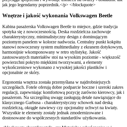
jak jego legendarny poprzednik.</p> </blockquote>
Wnętrze i jakość wykonania Volkswagen Beetle
Kabina pasażerska Volkswagen Beetle to miejsce, gdzie tradycja
spotyka się z nowoczesnością. Deska rozdzielcza zachowuje
charakterystyczny, minimalistyczny design z dominującym
poziomym panelem w kolorze nadwozia. Centralny punkt kokpitu
stanowi nowoczesny system multimedialny z ekranem dotykowym,
harmonijnie wkomponowany w retro stylistykę. Jakość
zastosowanych materiałów stoi na wysokim poziomie - większość
powierzchni pokryto miękkimi tworzywami, a elementy
wykończeniowe wykonano z wysokiej jakości plastików i
opcjonalnie ze skóry.
Ergonomia wnętrza została przemyślana w najdrobniejszych
szczegółach. Fotele oferują dobre podparcie boczne i szeroki zakres
regulacji, zapewniając komfortową pozycję zarówno kierowcy, jak i
pasażerom. Na szczególną uwagę zasługują detale nawiązujące do
klasycznego Garbusa - charakterystyczny schowek nad deską
rozdzielczą, okrągłe nawiewy czy opcjonalny uchwyt na kwiaty.
Wszystkie te elementy zostały jednak zmodernizowane i
dostosowane do współczesnych standardów użytkowania.