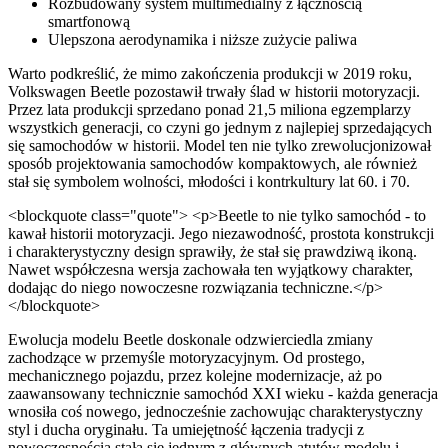
Rozbudowany system multimedialny z łącznością
smartfonową
Ulepszona aerodynamika i niższe zużycie paliwa
Warto podkreślić, że mimo zakończenia produkcji w 2019 roku,
Volkswagen Beetle pozostawił trwały ślad w historii motoryzacji.
Przez lata produkcji sprzedano ponad 21,5 miliona egzemplarzy
wszystkich generacji, co czyni go jednym z najlepiej sprzedających
się samochodów w historii. Model ten nie tylko zrewolucjonizował
sposób projektowania samochodów kompaktowych, ale również
stał się symbolem wolności, młodości i kontrkultury lat 60. i 70.
<blockquote class="quote"> <p>Beetle to nie tylko samochód - to
kawał historii motoryzacji. Jego niezawodność, prostota konstrukcji
i charakterystyczny design sprawiły, że stał się prawdziwą ikoną.
Nawet współczesna wersja zachowała ten wyjątkowy charakter,
dodając do niego nowoczesne rozwiązania techniczne.</p>
</blockquote>
Ewolucja modelu Beetle doskonale odzwierciedla zmiany
zachodzące w przemyśle motoryzacyjnym. Od prostego,
mechanicznego pojazdu, przez kolejne modernizacje, aż po
zaawansowany technicznie samochód XXI wieku - każda generacja
wnosiła coś nowego, jednocześnie zachowując charakterystyczny
styl i ducha oryginału. Ta umiejętność łączenia tradycji z
nowoczesnością stała się jednym z głównych atutów modelu i