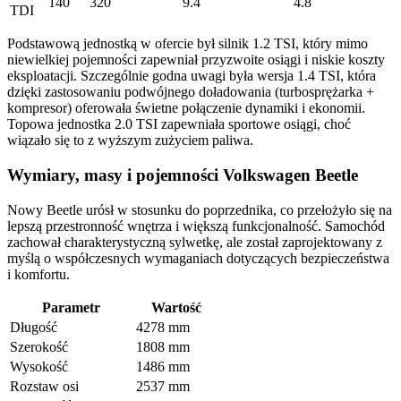
140
320
9.4
4.8
TDI
Podstawową jednostką w ofercie był silnik 1.2 TSI, który mimo
niewielkiej pojemności zapewniał przyzwoite osiągi i niskie koszty
eksploatacji. Szczególnie godna uwagi była wersja 1.4 TSI, która
dzięki zastosowaniu podwójnego doładowania (turbosprężarka +
kompresor) oferowała świetne połączenie dynamiki i ekonomii.
Topowa jednostka 2.0 TSI zapewniała sportowe osiągi, choć
wiązało się to z wyższym zużyciem paliwa.
Wymiary, masy i pojemności Volkswagen Beetle
Nowy Beetle urósł w stosunku do poprzednika, co przełożyło się na
lepszą przestronność wnętrza i większą funkcjonalność. Samochód
zachował charakterystyczną sylwetkę, ale został zaprojektowany z
myślą o współczesnych wymaganiach dotyczących bezpieczeństwa
i komfortu.
Parametr
Wartość
Długość
4278 mm
Szerokość
1808 mm
Wysokość
1486 mm
Rozstaw osi
2537 mm