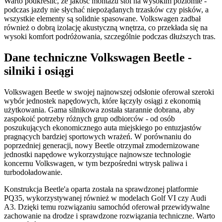
Warto podkreślić, że jakość montażu stoi na wysokim poziomie -
podczas jazdy nie słychać niepożądanych trzasków czy pisków, a
wszystkie elementy są solidnie spasowane. Volkswagen zadbał
również o dobrą izolację akustyczną wnętrza, co przekłada się na
wysoki komfort podróżowania, szczególnie podczas dłuższych tras.
Dane techniczne Volkswagen Beetle -
silniki i osiągi
Volkswagen Beetle w swojej najnowszej odsłonie oferował szeroki
wybór jednostek napędowych, które łączyły osiągi z ekonomią
użytkowania. Gama silnikowa została starannie dobrana, aby
zaspokoić potrzeby różnych grup odbiorców - od osób
poszukujących ekonomicznego auta miejskiego po entuzjastów
pragnących bardziej sportowych wrażeń. W porównaniu do
poprzedniej generacji, nowy Beetle otrzymał zmodernizowane
jednostki napędowe wykorzystujące najnowsze technologie
koncernu Volkswagen, w tym bezpośredni wtrysk paliwa i
turbodoładowanie.
Konstrukcja Beetle'a oparta została na sprawdzonej platformie
PQ35, wykorzystywanej również w modelach Golf VI czy Audi
A3. Dzięki temu rozwiązaniu samochód oferował przewidywalne
zachowanie na drodze i sprawdzone rozwiązania techniczne. Warto