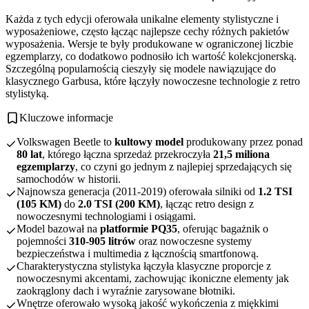
Każda z tych edycji oferowała unikalne elementy stylistyczne i
wyposażeniowe, często łącząc najlepsze cechy różnych pakietów
wyposażenia. Wersje te były produkowane w ograniczonej liczbie
egzemplarzy, co dodatkowo podnosiło ich wartość kolekcjonerską.
Szczególną popularnością cieszyły się modele nawiązujące do
klasycznego Garbusa, które łączyły nowoczesne technologie z retro
stylistyką.
Kluczowe informacje
Volkswagen Beetle to
kultowy model
produkowany przez ponad
80 lat
, którego łączna sprzedaż przekroczyła
21,5 miliona
egzemplarzy
, co czyni go jednym z najlepiej sprzedających się
samochodów w historii.
Najnowsza generacja (2011-2019) oferowała silniki od
1.2 TSI
(105 KM)
do
2.0 TSI (200 KM)
, łącząc retro design z
nowoczesnymi technologiami i osiągami.
Model bazował na
platformie PQ35
, oferując bagażnik o
pojemności
310-905 litrów
oraz nowoczesne systemy
bezpieczeństwa i multimedia z łącznością smartfonową.
Charakterystyczna stylistyka łączyła klasyczne proporcje z
nowoczesnymi akcentami, zachowując ikoniczne elementy jak
zaokrąglony dach i wyraźnie zarysowane błotniki.
Wnętrze oferowało wysoką jakość wykończenia z miękkimi