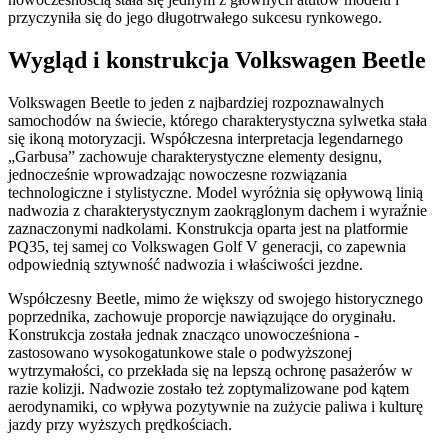
przyczyniła się do jego długotrwałego sukcesu rynkowego.
Wygląd i konstrukcja Volkswagen Beetle
Volkswagen Beetle to jeden z najbardziej rozpoznawalnych
samochodów na świecie, którego charakterystyczna sylwetka stała
się ikoną motoryzacji. Współczesna interpretacja legendarnego
„Garbusa” zachowuje charakterystyczne elementy designu,
jednocześnie wprowadzając nowoczesne rozwiązania
technologiczne i stylistyczne. Model wyróżnia się opływową linią
nadwozia z charakterystycznym zaokrąglonym dachem i wyraźnie
zaznaczonymi nadkolami. Konstrukcja oparta jest na platformie
PQ35, tej samej co Volkswagen Golf V generacji, co zapewnia
odpowiednią sztywność nadwozia i właściwości jezdne.
Współczesny Beetle, mimo że większy od swojego historycznego
poprzednika, zachowuje proporcje nawiązujące do oryginału.
Konstrukcja została jednak znacząco unowocześniona -
zastosowano wysokogatunkowe stale o podwyższonej
wytrzymałości, co przekłada się na lepszą ochronę pasażerów w
razie kolizji. Nadwozie zostało też zoptymalizowane pod kątem
aerodynamiki, co wpływa pozytywnie na zużycie paliwa i kulturę
jazdy przy wyższych prędkościach.