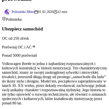
Polisoteka Moto
01.02.2026
12 min
Polisoteka
Ubezpiecz samochód
OC od 250 zł/rok
Porównaj OC i AC
Ponad 5000 porównań
Volkswagen Beetle to jedna z najbardziej rozpoznawalnych i
kultowych konstrukcji w historii motoryzacji. Ten charakterystyczny
samochód, znany ze swojej zaokrąglonej sylwetki i niezwykłej
trwałości, przeszedł długą drogę od prostego „samochodu dla ludu”
do ikony stylu i designu. Model ten, początkowo zaprojektowany w
latach 30. XX wieku, przez dekady ewoluował, zachowując jednak
swój unikalny charakter i rozpoznawalną stylistykę. Jego historia to
nie tylko opowieść o rozwoju technicznym, ale również o zmianach
społecznych i kulturowych, które kształtowały motoryzację przez
ponad 80 lat.