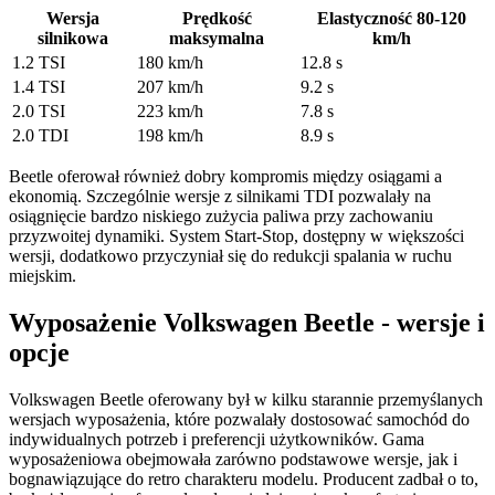
Wersja
Prędkość
Elastyczność 80-120
silnikowa
maksymalna
km/h
1.2 TSI
180 km/h
12.8 s
1.4 TSI
207 km/h
9.2 s
2.0 TSI
223 km/h
7.8 s
2.0 TDI
198 km/h
8.9 s
Beetle oferował również dobry kompromis między osiągami a
ekonomią. Szczególnie wersje z silnikami TDI pozwalały na
osiągnięcie bardzo niskiego zużycia paliwa przy zachowaniu
przyzwoitej dynamiki. System Start-Stop, dostępny w większości
wersji, dodatkowo przyczyniał się do redukcji spalania w ruchu
miejskim.
Wyposażenie Volkswagen Beetle - wersje i
opcje
Volkswagen Beetle oferowany był w kilku starannie przemyślanych
wersjach wyposażenia, które pozwalały dostosować samochód do
indywidualnych potrzeb i preferencji użytkowników. Gama
wyposażeniowa obejmowała zarówno podstawowe wersje, jak i
bognawiązujące do retro charakteru modelu. Producent zadbał o to,