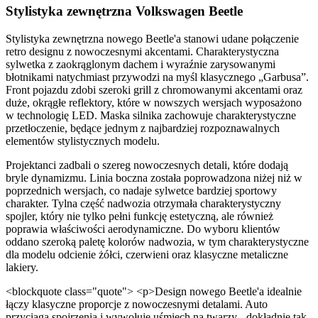
Stylistyka zewnętrzna Volkswagen Beetle
Stylistyka zewnętrzna nowego Beetle'a stanowi udane połączenie
retro designu z nowoczesnymi akcentami. Charakterystyczna
sylwetka z zaokrąglonym dachem i wyraźnie zarysowanymi
błotnikami natychmiast przywodzi na myśl klasycznego „Garbusa”.
Front pojazdu zdobi szeroki grill z chromowanymi akcentami oraz
duże, okrągłe reflektory, które w nowszych wersjach wyposażono
w technologię LED. Maska silnika zachowuje charakterystyczne
przetłoczenie, będące jednym z najbardziej rozpoznawalnych
elementów stylistycznych modelu.
Projektanci zadbali o szereg nowoczesnych detali, które dodają
bryle dynamizmu. Linia boczna została poprowadzona niżej niż w
poprzednich wersjach, co nadaje sylwetce bardziej sportowy
charakter. Tylna część nadwozia otrzymała charakterystyczny
spojler, który nie tylko pełni funkcję estetyczną, ale również
poprawia właściwości aerodynamiczne. Do wyboru klientów
oddano szeroką paletę kolorów nadwozia, w tym charakterystyczne
dla modelu odcienie żółci, czerwieni oraz klasyczne metaliczne
lakiery.
<blockquote class="quote"> <p>Design nowego Beetle'a idealnie
łączy klasyczne proporcje z nowoczesnymi detalami. Auto
przyciąga spojrzenia i wywołuje uśmiech na twarzy - dokładnie tak