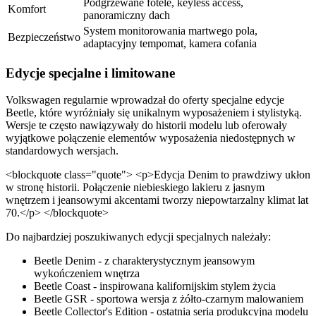
Podgrzewane fotele, keyless access,
Komfort
panoramiczny dach
System monitorowania martwego pola,
Bezpieczeństwo
adaptacyjny tempomat, kamera cofania
Edycje specjalne i limitowane
Volkswagen regularnie wprowadzał do oferty specjalne edycje
Beetle, które wyróżniały się unikalnym wyposażeniem i stylistyką.
Wersje te często nawiązywały do historii modelu lub oferowały
wyjątkowe połączenie elementów wyposażenia niedostępnych w
standardowych wersjach.
<blockquote class="quote"> <p>Edycja Denim to prawdziwy ukłon
w stronę historii. Połączenie niebieskiego lakieru z jasnym
wnętrzem i jeansowymi akcentami tworzy niepowtarzalny klimat lat
70.</p> </blockquote>
Do najbardziej poszukiwanych edycji specjalnych należały:
Beetle Denim - z charakterystycznym jeansowym
wykończeniem wnętrza
Beetle Coast - inspirowana kalifornijskim stylem życia
Beetle GSR - sportowa wersja z żółto-czarnym malowaniem
Beetle Collector's Edition - ostatnia seria produkcyjna modelu