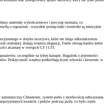
 klasy materiały wykończeniowe i precyzję montażu, co
ślą o ergonomii - wszystkie przełączniki i kontrolki są intuicyjnie
 przyjemnego w dotyku tworzywa, które nie ulega odkształceniom
centralnej, dodają wnętrzu elegancji. Fotele oferują bardzo dobre
kości alcantarę w wersjach GT i GTI.
pasażerów, szczególnie na tylnej kanapie. Bagażnik o pojemności
iotów. Praktyczność wnętrza podkreślają liczne schowki i kieszenie, w
 automatyczny Climatronic, system audio z możliwością odtwarzania
ieprzyjemnych trzasków i pisków podczas jazdy, co było często