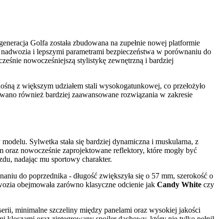
 generacja Golfa została zbudowana na zupełnie nowej platformie
ą nadwozia i lepszymi parametrami bezpieczeństwa w porównaniu do
eśnie nowocześniejszą stylistykę zewnętrzną i bardziej
nośną z większym udziałem stali wysokogatunkowej, co przełożyło
owano również bardziej zaawansowane rozwiązania w zakresie
odelu. Sylwetka stała się bardziej dynamiczna i muskularna, z
 oraz nowocześnie zaprojektowane reflektory, które mogły być
zdu, nadając mu sportowy charakter.
niu do poprzednika - długość zwiększyła się o 57 mm, szerokość o
wozia obejmowała zarówno klasyczne odcienie jak
Candy White
czy
ii, minimalne szczeliny między panelami oraz wysokiej jakości
 kloszami oraz zintegrowany spojler dachowy, który nie tylko pełnił