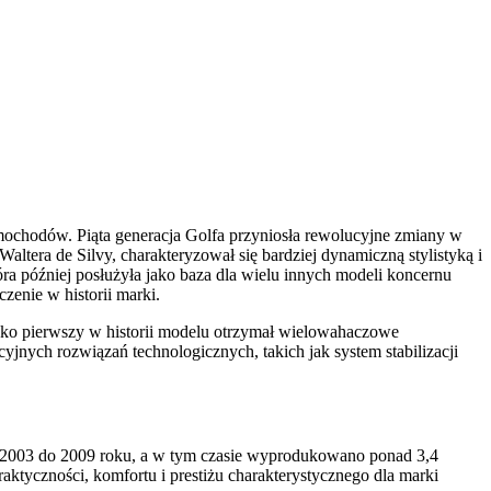
ochodów. Piąta generacja Golfa przyniosła rewolucyjne zmiany w
tera de Silvy, charakteryzował się bardziej dynamiczną stylistyką i
a później posłużyła jako baza dla wielu innych modeli koncernu
zenie w historii marki.
jako pierwszy w historii modelu otrzymał wielowahaczowe
jnych rozwiązań technologicznych, takich jak system stabilizacji
 2003 do 2009 roku, a w tym czasie wyprodukowano ponad 3,4
ktyczności, komfortu i prestiżu charakterystycznego dla marki