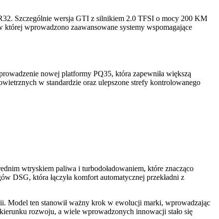
i R32. Szczególnie wersja GTI z silnikiem 2.0 TFSI o mocy 200 KM
ją, w której wprowadzono zaawansowane systemy wspomagające
wprowadzenie nowej platformy PQ35, która zapewniła większą
wietrznych w standardzie oraz ulepszone strefy kontrolowanego
rednim wtryskiem paliwa i turbodoładowaniem, które znacząco
ów DSG, która łączyła komfort automatycznej przekładni z
. Model ten stanowił ważny krok w ewolucji marki, wprowadzając
 kierunku rozwoju, a wiele wprowadzonych innowacji stało się