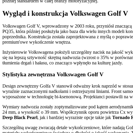
później standardem w całej branży motoryzacyjnej.
Wygląd i konstrukcja Volkswagen Golf V
Volkswagen Golf V, wprowadzony w 2003 roku, przyniósł znaczącą ewo
PQ35, która później posłużyła jako baza dla wielu innych modeli k
poprzednika. Konstrukcja została zaprojektowana z myślą o poprawie
premium'owe wykończenie wnętrza.
Inżynierowie Volkswagena położyli szczególny nacisk na jakość wyk
się na lepszą sztywność skrętną nadwozia (wzrost o 35% w porówna
tłumienia drgań i hałasu, co znacząco wpłynęło na kulturę jazdy.
Stylistyka zewnętrzna Volkswagen Golf V
Design zewnętrzny Golfa V stanowił odważny krok naprzód w stosunk
wyraźnie zaznaczonymi nadkolami i ostrzejszymi liniami. Front sam
wyposażone w technologię bi-ksenonową. Projektanci postawili na wy
Wymiary nadwozia zostały zoptymalizowane pod kątem aerodynamiki 
24 mm, a wysokość o 39 mm. Współczynnik oporu powietrza Cx wynos
Deep Black Pearl
, jak i bardziej wyraziste opcje takie jak
Tornado 
Szczególną uwagę zwracają detale wykończeniowe, które nadają Golf
materiały wykończeniowe świadczą o dbałości o jakość wykonania. Ty