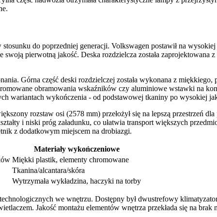
ne.
 stosunku do poprzedniej generacji. Volkswagen postawił na wysokiej
swoją pierwotną jakość. Deska rozdzielcza została zaprojektowana z my
nania. Górna część deski rozdzielczej została wykonana z miękkiego,
romowane obramowania wskaźników czy aluminiowe wstawki na konsoli 
żnych wariantach wykończenia - od podstawowej tkaniny po wysokiej ja
ększony rozstaw osi (2578 mm) przełożył się na lepszą przestrzeń dla 
kształty i niski próg załadunku, co ułatwia transport większych przedm
tnik z dodatkowym miejscem na drobiazgi.
Materiały wykończeniowe
ków
Miękki plastik, elementy chromowane
Tkanina/alcantara/skóra
Wytrzymała wykładzina, haczyki na torby
technologicznych we wnętrzu. Dostępny był dwustrefowy klimatyzator
etlaczem. Jakość montażu elementów wnętrza przekłada się na brak n