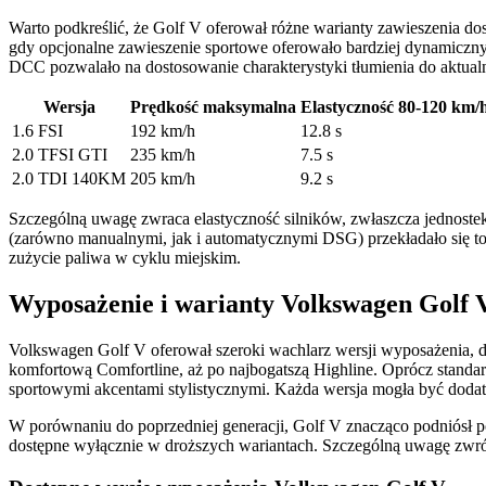
Warto podkreślić, że Golf V oferował różne warianty zawieszenia 
gdy opcjonalne zawieszenie sportowe oferowało bardziej dynamiczny 
DCC pozwalało na dostosowanie charakterystyki tłumienia do aktual
Wersja
Prędkość maksymalna
Elastyczność 80-120 km/
1.6 FSI
192 km/h
12.8 s
2.0 TFSI GTI
235 km/h
7.5 s
2.0 TDI 140KM
205 km/h
9.2 s
Szczególną uwagę zwraca elastyczność silników, zwłaszcza jednost
(zarówno manualnymi, jak i automatycznymi DSG) przekładało się to
zużycie paliwa w cyklu miejskim.
Wyposażenie i warianty Volkswagen Golf 
Volkswagen Golf V oferował szeroki wachlarz wersji wyposażenia, 
komfortową Comfortline, aż po najbogatszą Highline. Oprócz standar
sportowymi akcentami stylistycznymi. Każda wersja mogła być dodat
W porównaniu do poprzedniej generacji, Golf V znacząco podniósł p
dostępne wyłącznie w droższych wariantach. Szczególną uwagę zwróc