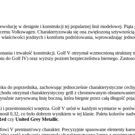
lucję w designie i konstrukcji tej popularnej linii modelowej. Piąta
oncernu Volkswagen. Charakteryzowała się ona zwiększoną sztywności
 właściwości jezdnych i komfortu podróżowania, wprowadzając jednocz
onania i trwałość konstrukcji. Golf V otrzymał wzmocnioną strukturę 
niu do Golf IV) oraz wyższy poziom bezpieczeństwa biernego. Zastos
u do poprzednika, zachowując jednocześnie charakterystyczne cechy m
ochodu otrzymał charakterystyczny grill z chromowanym obramowaniem
raźnie zarysowaną linię boczną, która biegnie przez całą długość poja
i przestronności wnętrza. Golf V urósł w każdym wymiarze w porówna
ił 0,32, co było dobrym wynikiem w tej klasie. Paleta kolorów nad
Red
czy
United Grey Metallic
.
owi V premium'owy charakter. Precyzyjnie spasowane elementy karoser
lna część nadwozia otrzymała charakterystyczne lampy z przejrzystymi