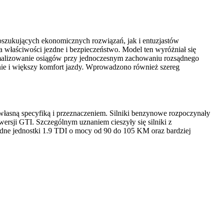
oszukujących ekonomicznych rozwiązań, jak i entuzjastów
 właściwości jezdne i bezpieczeństwo. Model ten wyróżniał się
malizowanie osiągów przy jednoczesnym zachowaniu rozsądnego
enie i większy komfort jazdy. Wprowadzono również szereg
łasną specyfiką i przeznaczeniem. Silniki benzynowe rozpoczynały
rsji GTI. Szczególnym uznaniem cieszyły się silniki z
ne jednostki 1.9 TDI o mocy od 90 do 105 KM oraz bardziej