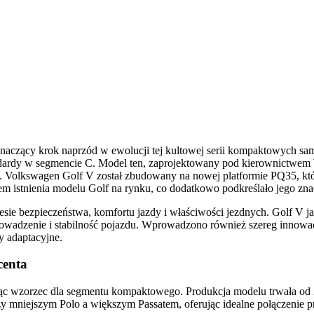
aczący krok naprzód w ewolucji tej kultowej serii kompaktowych sam
ndardy w segmencie C. Model ten, zaprojektowany pod kierownictwem Wal
 Volkswagen Golf V został zbudowany na nowej platformie PQ35, któr
m istnienia modelu Golf na rynku, co dodatkowo podkreślało jego znac
esie bezpieczeństwa, komfortu jazdy i właściwości jezdnych. Golf V 
owadzenie i stabilność pojazdu. Wprowadzono również szereg innowacy
y adaptacyjne.
centa
ąc wzorzec dla segmentu kompaktowego. Produkcja modelu trwała od
 mniejszym Polo a większym Passatem, oferując idealne połączenie pra