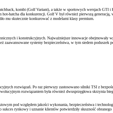
atchback, kombi (Golf Variant), a także w sportowych wersjach GTI 
em hot-hatcha dla konkurencji. Golf V był również pierwszą generac
liło mu skutecznie konkurować z modelami klasy premium.
echnicznych i konstrukcyjnych. Najważniejsze innowacje obejmowały 
ież zaawansowane systemy bezpieczeństwa, w tym siedem poduszek po
yjnych rozwiązań. Po raz pierwszy zastosowano silniki TSI z bezpoś
Rewolucyjnym rozwiązaniem była również dwusprzęgłowa skrzynia bieg
wym pod względem jakości wykonania, bezpieczeństwa i technologii
ego sukces rynkowy i uznanie klientów potwierdziły słuszność obranego