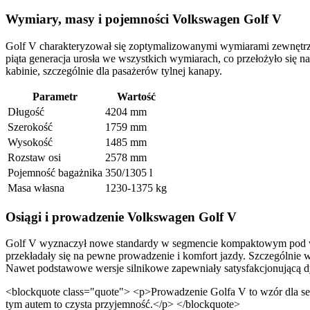
Wymiary, masy i pojemności Volkswagen Golf V
Golf V charakteryzował się zoptymalizowanymi wymiarami zewnętrz
piąta generacja urosła we wszystkich wymiarach, co przełożyło się 
kabinie, szczególnie dla pasażerów tylnej kanapy.
Parametr
Wartość
Długość
4204 mm
Szerokość
1759 mm
Wysokość
1485 mm
Rozstaw osi
2578 mm
Pojemność bagażnika
350/1305 l
Masa własna
1230-1375 kg
Osiągi i prowadzenie Volkswagen Golf V
Golf V wyznaczył nowe standardy w segmencie kompaktowym pod wzg
przekładały się na pewne prowadzenie i komfort jazdy. Szczególnie 
Nawet podstawowe wersje silnikowe zapewniały satysfakcjonującą dy
<blockquote class="quote"> <p>Prowadzenie Golfa V to wzór dla seg
tym autem to czysta przyjemność.</p> </blockquote>