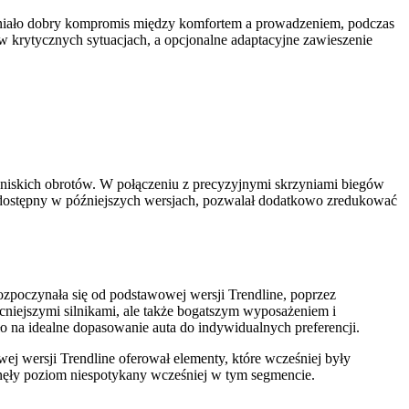
ewniało dobry kompromis między komfortem a prowadzeniem, podczas
w krytycznych sytuacjach, a opcjonalne adaptacyjne zawieszenie
 niskich obrotów. W połączeniu z precyzyjnymi skrzyniami biegów
p, dostępny w późniejszych wersjach, pozwalał dodatkowo zredukować
poczynała się od podstawowej wersji Trendline, poprzez
cniejszymi silnikami, ale także bogatszym wyposażeniem i
o na idealne dopasowanie auta do indywidualnych preferencji.
 wersji Trendline oferował elementy, które wcześniej były
gnęły poziom niespotykany wcześniej w tym segmencie.