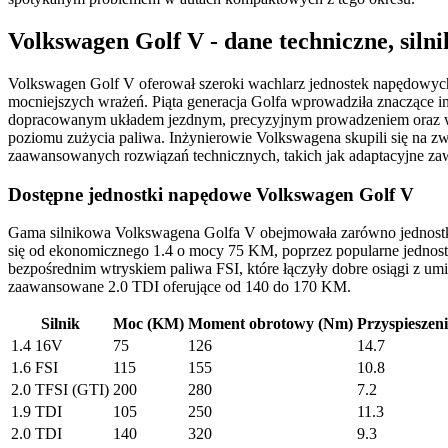
Volkswagen Golf V - dane techniczne, silnik
Volkswagen Golf V oferował szeroki wachlarz jednostek napędowych
mocniejszych wrażeń. Piąta generacja Golfa wprowadziła znaczące i
dopracowanym układem jezdnym, precyzyjnym prowadzeniem oraz wy
poziomu zużycia paliwa. Inżynierowie Volkswagena skupili się na z
zaawansowanych rozwiązań technicznych, takich jak adaptacyjne zawi
Dostępne jednostki napędowe Volkswagen Golf V
Gama silnikowa Volkswagena Golfa V obejmowała zarówno jednostki 
się od ekonomicznego 1.4 o mocy 75 KM, poprzez popularne jednostk
bezpośrednim wtryskiem paliwa FSI, które łączyły dobre osiągi z
zaawansowane 2.0 TDI oferujące od 140 do 170 KM.
Silnik
Moc (KM)
Moment obrotowy (Nm)
Przyspieszeni
1.4 16V
75
126
14.7
1.6 FSI
115
155
10.8
2.0 TFSI (GTI)
200
280
7.2
1.9 TDI
105
250
11.3
2.0 TDI
140
320
9.3