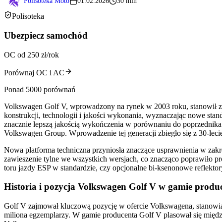
Polisoteka Moto
01.02.2026
30 min
Polisoteka
Ubezpiecz samochód
OC od 250 zł/rok
Porównaj OC i AC
Ponad 5000 porównań
Volkswagen Golf V, wprowadzony na rynek w 2003 roku, stanowił zn
konstrukcji, technologii i jakości wykonania, wyznaczając nowe sta
znacznie lepszą jakością wykończenia w porównaniu do poprzednika.
Volkswagen Group. Wprowadzenie tej generacji zbiegło się z 30-lecie
Nowa platforma techniczna przyniosła znaczące usprawnienia w zakr
zawieszenie tylne we wszystkich wersjach, co znacząco poprawiło pr
toru jazdy ESP w standardzie, czy opcjonalne bi-ksenonowe reflektor
Historia i pozycja Volkswagen Golf V w gamie produ
Golf V zajmował kluczową pozycję w ofercie Volkswagena, stanowi
miliona egzemplarzy. W gamie producenta Golf V plasował się między