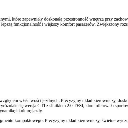
nymi, które zapewniały doskonałą przestronność wnętrza przy zach
na lepszą funkcjonalność i większy komfort pasażerów. Zwiększony rozs
lędem właściwości jezdnych. Precyzyjny układ kierowniczy, doskon
wyróżniała się wersja GTI z silnikiem 2.0 TFSI, która oferowała spor
namikę i kulturę jazdy.
mentu kompaktowego. Precyzyjny układ kierowniczy, świetne wyczucie