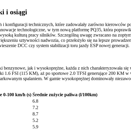
i i osiągi
 i konfiguracji technicznych, które zadowalały zarówno kierowców p
nnowacje technologiczne, w tym nową platformę PQ35, która poprawiła
soką kulturą pracy silników. Szczególną uwagę zwracano na zopty
większeniu sztywności nadwozia, co przełożyło się na lepsze prowadz
eszenie DCC czy system stabilizacji toru jazdy ESP nowej generacji.
benzynowe, jak i wysokoprężne, każda z nich charakteryzowała się w
i 1.6 FSI (115 KM), aż po sportowe 2.0 TFSI generujące 200 KM w we
 umiarkowanym spalaniem. W gamie wysokoprężnej dominowały niezawod
e 0-100 km/h (s)
Średnie zużycie paliwa (l/100km)
6.8
7.2
8.7
5.2
5.9