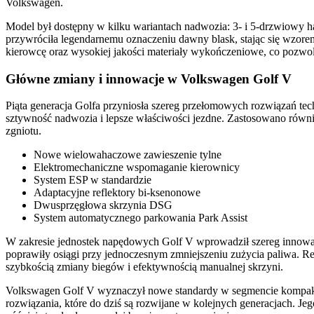
Volkswagen.
Model był dostępny w kilku wariantach nadwozia: 3- i 5-drzwiowy h
przywróciła legendarnemu oznaczeniu dawny blask, stając się wzor
kierowcę oraz wysokiej jakości materiały wykończeniowe, co pozwo
Główne zmiany i innowacje w Volkswagen Golf V
Piąta generacja Golfa przyniosła szereg przełomowych rozwiązań t
sztywność nadwozia i lepsze właściwości jezdne. Zastosowano równ
zgniotu.
Nowe wielowahaczowe zawieszenie tylne
Elektromechaniczne wspomaganie kierownicy
System ESP w standardzie
Adaptacyjne reflektory bi-ksenonowe
Dwusprzęgłowa skrzynia DSG
System automatycznego parkowania Park Assist
W zakresie jednostek napędowych Golf V wprowadził szereg innowac
poprawiły osiągi przy jednoczesnym zmniejszeniu zużycia paliwa. 
szybkością zmiany biegów i efektywnością manualnej skrzyni.
Volkswagen Golf V wyznaczył nowe standardy w segmencie kompakto
rozwiązania, które do dziś są rozwijane w kolejnych generacjach. J