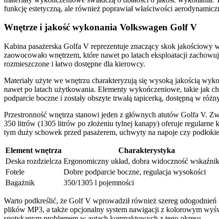
funkcję estetyczną, ale również poprawiał właściwości aerodynamicz
Wnętrze i jakość wykonania Volkswagen Golf V
Kabina pasażerska Golfa V reprezentuje znaczący skok jakościowy w
zaowocowało wnętrzem, które nawet po latach eksploatacji zachowuje 
rozmieszczone i łatwo dostępne dla kierowcy.
Materiały użyte we wnętrzu charakteryzują się wysoką jakością wyko
nawet po latach użytkowania. Elementy wykończeniowe, takie jak ch
podparcie boczne i zostały obszyte trwałą tapicerką, dostępną w ró
Przestronność wnętrza stanowi jeden z głównych atutów Golfa V. Zwi
350 litrów (1305 litrów po złożeniu tylnej kanapy) oferuje regularne 
tym duży schowek przed pasażerem, uchwyty na napoje czy podłokie
Element wnętrza
Charakterystyka
Deska rozdzielcza
Ergonomiczny układ, dobra widoczność wskaźni
Fotele
Dobre podparcie boczne, regulacja wysokości
Bagażnik
350/1305 l pojemności
Warto podkreślić, że Golf V wprowadził również szereg udogodnień 
plików MP3, a także opcjonalny system nawigacji z kolorowym wyświ
spotykanym problemem w autach kompaktowych z tego okresu.