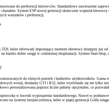
dostosowane do preferencji kierowców. Standardowe zawieszenie zap
charakter. System ESP nowej generacji skutecznie wspierał kierowcę 
nych warunków i preferencji.
h
ek TDI, które oferowały imponujący moment obrotowy dostępny już od
 na bardzo dobre osiągi w codziennej eksploatacji. System Start-Sto
V
dostosowanych do różnych potrzeb i budżetów użytkowników. Gama roz
dowych wersji, dostianty GTI i R32, które wyróżniały się nie tylko mo
kowo personalizowana poprzez liczne pakiety opcjonalne, co pozwalał
oprzeczkę w kwestii wyposażenia standardowego. Nawet w podstawowej
ono na systemy bezpieczeństwa, które w piątej generacji Golfa osią