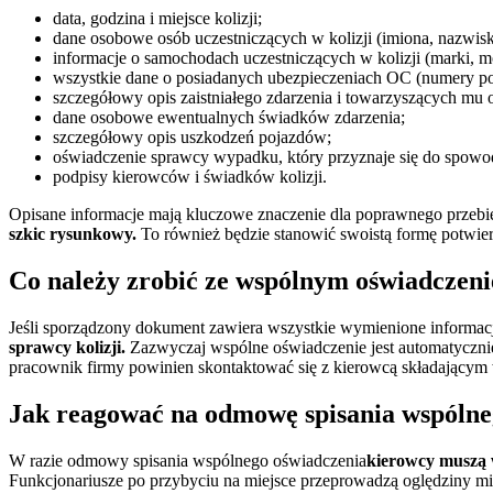
data, godzina i miejsce kolizji;
dane osobowe osób uczestniczących w kolizji (imiona, nazwis
informacje o samochodach uczestniczących w kolizji (marki, mo
wszystkie dane o posiadanych ubezpieczeniach OC (numery po
szczegółowy opis zaistniałego zdarzenia i towarzyszących mu o
dane osobowe ewentualnych świadków zdarzenia;
szczegółowy opis uszkodzeń pojazdów;
oświadczenie sprawcy wypadku, który przyznaje się do spowod
podpisy kierowców i świadków kolizji.
Opisane informacje mają kluczowe znaczenie dla poprawnego przeb
szkic rysunkowy.
To również będzie stanowić swoistą formę potwier
Co należy zrobić ze wspólnym oświadczen
Jeśli sporządzony dokument zawiera wszystkie wymienione informac
sprawcy kolizji.
Zazwyczaj wspólne oświadczenie jest automatycznie 
pracownik firmy powinien skontaktować się z kierowcą składający
Jak reagować na odmowę spisania wspólne
W razie odmowy spisania wspólnego oświadczenia
kierowcy muszą w
Funkcjonariusze po przybyciu na miejsce przeprowadzą oględziny mie