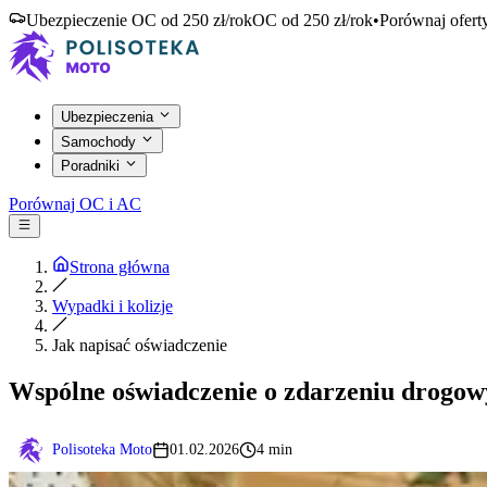
Ubezpieczenie OC od 250 zł/rok
OC od 250 zł/rok
•
Porównaj ofert
Ubezpieczenia
Samochody
Poradniki
Porównaj OC i AC
Strona główna
Wypadki i kolizje
Jak napisać oświadczenie
Wspólne oświadczenie o zdarzeniu drogowy
Polisoteka Moto
01.02.2026
4 min