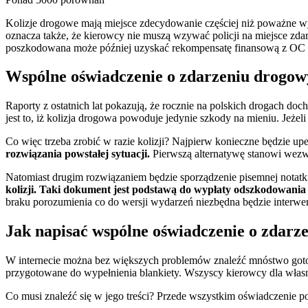
Kolizje drogowe mają miejsce zdecydowanie częściej niż poważne wyp
oznacza także, że kierowcy nie muszą wzywać policji na miejsce zda
poszkodowana może później uzyskać rekompensatę finansową z OC spraw
Wspólne oświadczenie o zdarzeniu drogowy
Raporty z ostatnich lat pokazują, że rocznie na polskich drogach doch
jest to, iż kolizja drogowa powoduje jedynie szkody na mieniu. Jeże
Co więc trzeba zrobić w razie kolizji? Najpierw konieczne będzie upe
rozwiązania powstałej sytuacji.
Pierwszą alternatywę stanowi wezwa
Natomiast drugim rozwiązaniem będzie sporządzenie pisemnej notatk
kolizji. Taki dokument jest podstawą do wypłaty odszkodowan
braku porozumienia co do wersji wydarzeń niezbędna będzie interwen
Jak napisać wspólne oświadczenie o zdar
W internecie można bez większych problemów znaleźć mnóstwo goto
przygotowane do wypełnienia blankiety. Wszyscy kierowcy dla włas
Co musi znaleźć się w jego treści? Przede wszystkim oświadczenie 