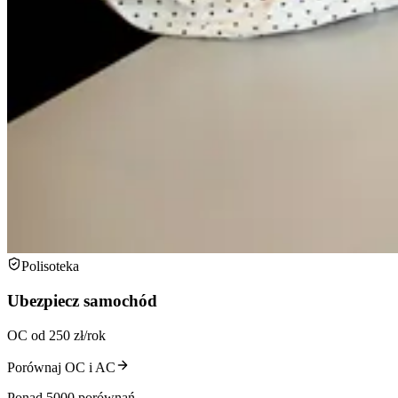
Polisoteka
Ubezpiecz samochód
OC od 250 zł/rok
Porównaj OC i AC
Ponad 5000 porównań