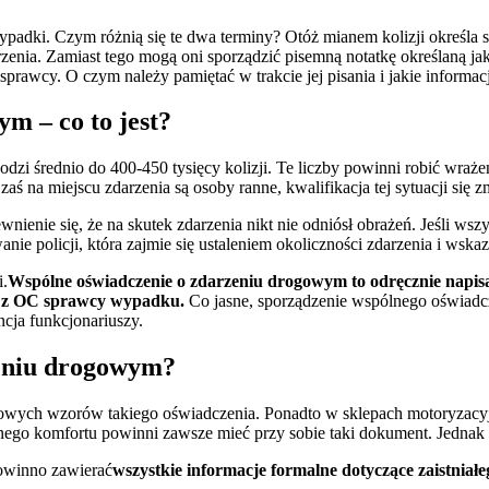
adki. Czym różnią się te dwa terminy? Otóż mianem kolizji określa si
rzenia. Zamiast tego mogą oni sporządzić pisemną notatkę określaną j
cy. O czym należy pamiętać w trakcie jej pisania i jakie informacje 
m – co to jest?
odzi średnio do 400-450 tysięcy kolizji. Te liczby powinni robić wraże
li zaś na miejscu zdarzenia są osoby ranne, kwalifikacja tej sytuacji
wnienie się, że na skutek zdarzenia nikt nie odniósł obrażeń. Jeśli wsz
nie policji, która zajmie się ustaleniem okoliczności zdarzenia i ws
i.
Wspólne oświadczenie o zdarzeniu drogowym to odręcznie napis
ia z OC sprawcy wypadku.
Co jasne, sporządzenie wspólnego oświad
cja funkcjonariuszy.
zeniu drogowym?
wych wzorów takiego oświadczenia. Ponadto w sklepach motoryzacyjn
nego komfortu powinni zawsze mieć przy sobie taki dokument. Jedna
powinno zawierać
wszystkie informacje formalne dotyczące zaistniałe