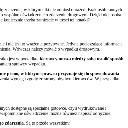
ę zdarzenie, w którym nikt nie odniósł obrażeń. Brak osób rannych
ako wspólne oświadczenie o zdarzeniu drogowym. Dzięki niej osoba
koniecznie trzeba zamieścić w treści tej notatki?
nie i nie jest to wrażenie pozytywne. Jedyną pocieszającą informacją
 się zmienia. Wówczas należy mówić o wypadku drogowym.
ystko jest w porządku,
kierowcy muszą między sobą ustalić sposób
kazaniem sprawcy wypadku.
ane pismo, w którym sprawca przyznaje się do spowodowania
czenia wymaga zgody ze strony obydwu kierowców. W przypadku
ych dostępne są specjalne gotowce, czyli wydrukowane i
k wspomniane oświadczenie można również napisać odręcznie.
go zdarzenia.
Są to przede wszystkim: