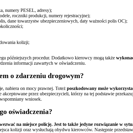
ka, numery PESEL, adresy);
dele, roczniki produkcji, numery rejestracyjne);
lis, dane towarzystw ubezpieczeniowych, daty ważności polis OC);
koliczności;
owania kolizji;
iegu późniejszych procedur. Dodatkowo kierowcy mogą także
wykona
dzenia informacji zawartych w oświadczeniu.
iem o zdarzeniu drogowym?
je, nabiera on mocy prawnej. Toteż
poszkodowany może wykorzystać
akceptowane przez ubezpieczycieli, którzy na tej podstawie przekazu
m wspomniany wniosek.
go oświadczenia?
ezwać na miejsce policję. Jest to także jedyne rozwiązanie w sytua
jsca kolizji oraz wysłuchają obydwu kierowców. Następnie przedstawi