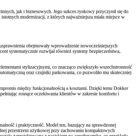
innych, jak i biznesowych. Jego sukces rynkowy przyczynił się do
stotnych modernizacji, z których najważniejsza miała miejsce w
owe usprawnienia obejmowały wprowadzenie nowocześniejszych
t systematycznie rozwijał również systemy bezpieczeństwa,
lementami stylizacyjnymi, co znacząco zwiększyło wszechstronność
utomatyczną oraz czujniki parkowania, co pozwoliło mu skuteczniej
ompromis między funkcjonalnością a kosztami. Dzięki temu Dokker
ełniając rosnące oczekiwania klientów w zakresie komfortu i
onalność i praktyczność. Model ten, bazujący na sprawdzonej
alnej przestrzeni użytkowej przy zachowaniu kompaktowych
ostała zaprojektowana z naciskiem na aerodynamikę, co przekłada