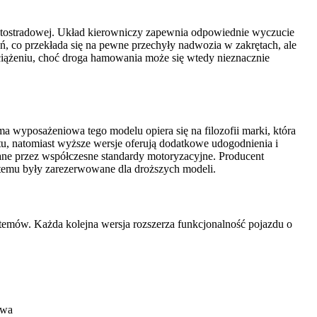
autostradowej. Układ kierowniczy zapewnia odpowiednie wyczucie
żeń, co przekłada się na pewne przechyły nadwozia w zakrętach, ale
ciążeniu, choć droga hamowania może się wtedy nieznacznie
 wyposażeniowa tego modelu opiera się na filozofii marki, która
u, natomiast wyższe wersje oferują dodatkowe udogodnienia i
ne przez współczesne standardy motoryzacyjne. Producent
t temu były zarezerwowane dla droższych modeli.
emów. Każda kolejna wersja rozszerza funkcjonalność pojazdu o
twa