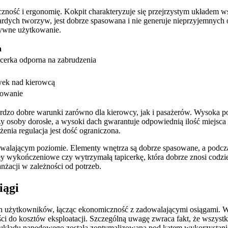
zność i ergonomię. Kokpit charakteryzuje się przejrzystym układem w
ardych tworzyw, jest dobrze spasowana i nie generuje nieprzyjemnych
sywne użytkowanie.
a
cerka odporna na zabrudzenia
wek nad kierowcą
kowanie
ardzo dobre warunki zarówno dla kierowcy, jak i pasażerów. Wysoka 
y osoby dorosłe, a wysoki dach gwarantuje odpowiednią ilość miejsca 
nia regulacja jest dość ograniczona.
walającym poziomie. Elementy wnętrza są dobrze spasowane, a podcza
ały wykończeniowe czy wytrzymałą tapicerkę, która dobrze znosi codzi
anżacji w zależności od potrzeb.
iągi
h użytkowników, łącząc ekonomiczność z zadowalającymi osiągami. W 
do kosztów eksploatacji. Szczególną uwagę zwraca fakt, że wszystkie si
kładu napędowego została zoptymalizowana pod kątem wykorzystania