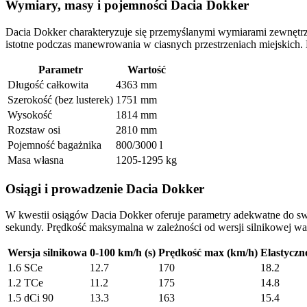
Wymiary, masy i pojemności Dacia Dokker
Dacia Dokker charakteryzuje się przemyślanymi wymiarami zewnętrz
istotne podczas manewrowania w ciasnych przestrzeniach miejskich
Parametr
Wartość
Długość całkowita
4363 mm
Szerokość (bez lusterek)
1751 mm
Wysokość
1814 mm
Rozstaw osi
2810 mm
Pojemność bagażnika
800/3000 l
Masa własna
1205-1295 kg
Osiągi i prowadzenie Dacia Dokker
W kwestii osiągów Dacia Dokker oferuje parametry adekwatne do swoj
sekundy. Prędkość maksymalna w zależności od wersji silnikowej wa
Wersja silnikowa
0-100 km/h (s)
Prędkość max (km/h)
Elastyczn
1.6 SCe
12.7
170
18.2
1.2 TCe
11.2
175
14.8
1.5 dCi 90
13.3
163
15.4