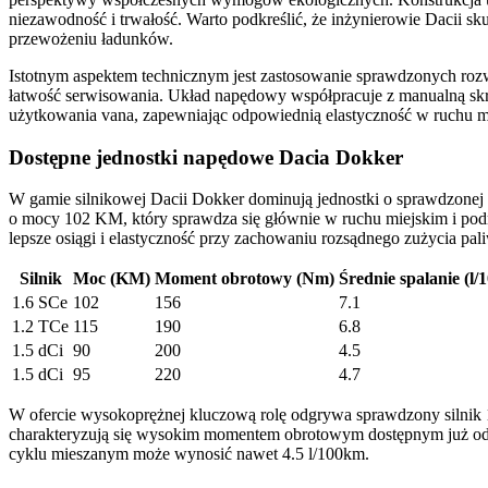
niezawodność i trwałość. Warto podkreślić, że inżynierowie Dacii 
przewożeniu ładunków.
Istotnym aspektem technicznym jest zastosowanie sprawdzonych rozw
łatwość serwisowania. Układ napędowy współpracuje z manualną skrzy
użytkowania vana, zapewniając odpowiednią elastyczność w ruchu mie
Dostępne jednostki napędowe Dacia Dokker
W gamie silnikowej Dacii Dokker dominują jednostki o sprawdzonej 
o mocy 102 KM, który sprawdza się głównie w ruchu miejskim i pod
lepsze osiągi i elastyczność przy zachowaniu rozsądnego zużycia pal
Silnik
Moc (KM)
Moment obrotowy (Nm)
Średnie spalanie (l
1.6 SCe
102
156
7.1
1.2 TCe
115
190
6.8
1.5 dCi
90
200
4.5
1.5 dCi
95
220
4.7
W ofercie wysokoprężnej kluczową rolę odgrywa sprawdzony silnik 
charakteryzują się wysokim momentem obrotowym dostępnym już od nis
cyklu mieszanym może wynosić nawet 4.5 l/100km.