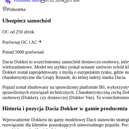
Polisoteka Moto
01.02.2026
25 min
Polisoteka
Ubezpiecz samochód
OC od 250 zł/rok
Porównaj OC i AC
Ponad 5000 porównań
Dacia Dokker to wszechstronny samochód dostawczo-osobowy, który 
wielozadaniowe. Model ten szybko zyskał uznanie zarówno wśród klie
Dokker został zaprojektowany z myślą o europejskim rynku, gdzie st
charakterystyczne dla Grupy Renault, do której należy marka Dacia.
Pojazd został zbudowany na sprawdzonej platformie B0, wykorzysty
sprawdzonych rozwiązań technicznych. Charakterystyczną cechą Dokk
osobowej (Dokker), czy dostawczej (Dokker Van). Ta wszechstronn
Historia i pozycja Dacia Dokker w gamie producenta
Wprowadzenie Dokkera do gamy modelowej Dacii stanowiło strategi
rozwiązanie dla klientów poszukujących uniwersalnego pojazdu. Po