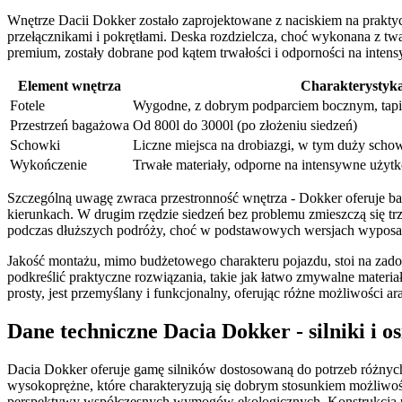
Wnętrze Dacii Dokker zostało zaprojektowane z naciskiem na praktyc
przełącznikami i pokrętłami. Deska rozdzielcza, choć wykonana z tw
premium, zostały dobrane pod kątem trwałości i odporności na inten
Element wnętrza
Charakterystyk
Fotele
Wygodne, z dobrym podparciem bocznym, tapi
Przestrzeń bagażowa
Od 800l do 3000l (po złożeniu siedzeń)
Schowki
Liczne miejsca na drobiazgi, w tym duży scho
Wykończenie
Trwałe materiały, odporne na intensywne użyt
Szczególną uwagę zwraca przestronność wnętrza - Dokker oferuje b
kierunkach. W drugim rzędzie siedzeń bez problemu zmieszczą się trz
podczas dłuższych podróży, choć w podstawowych wersjach wyposaże
Jakość montażu, mimo budżetowego charakteru pojazdu, stoi na zado
podkreślić praktyczne rozwiązania, takie jak łatwo zmywalne materi
prosty, jest przemyślany i funkcjonalny, oferując różne możliwości ar
Dane techniczne Dacia Dokker - silniki i os
Dacia Dokker oferuje gamę silników dostosowaną do potrzeb różnyc
wysokoprężne, które charakteryzują się dobrym stosunkiem możliwości 
perspektywy współczesnych wymogów ekologicznych. Konstrukcja u