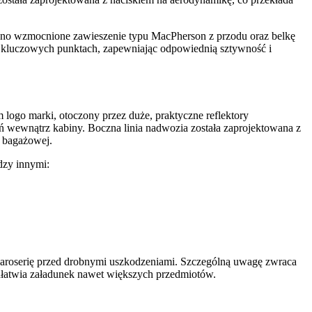
wano wzmocnione zawieszenie typu MacPherson z przodu oraz belkę
 kluczowych punktach, zapewniając odpowiednią sztywność i
 logo marki, otoczony przez duże, praktyczne reflektory
eń wewnątrz kabiny. Boczna linia nadwozia została zaprojektowana z
i bagażowej.
dzy innymi:
 karoserię przed drobnymi uszkodzeniami. Szczególną uwagę zwraca
 ułatwia załadunek nawet większych przedmiotów.