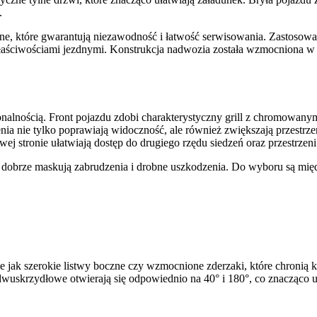
.
jne, które gwarantują niezawodność i łatwość serwisowania. Zastoso
łaściwościami jezdnymi. Konstrukcja nadwozia została wzmocniona w
onalnością. Front pojazdu zdobi charakterystyczny grill z chromowanym
nia nie tylko poprawiają widoczność, ale również zwiększają przestrz
j stronie ułatwiają dostęp do drugiego rzędu siedzeń oraz przestrzen
e dobrze maskują zabrudzenia i drobne uszkodzenia. Do wyboru są mię
 jak szerokie listwy boczne czy wzmocnione zderzaki, które chronią
 dwuskrzydłowe otwierają się odpowiednio na 40° i 180°, co znacząco