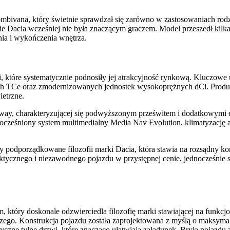
mbivana, który świetnie sprawdzał się zarówno w zastosowaniach rodz
Dacia wcześniej nie była znaczącym graczem. Model przeszedł kilka i
ia i wykończenia wnętrza.
acji, które systematycznie podnosiły jej atrakcyjność rynkową. Klucz
TCe oraz zmodernizowanych jednostek wysokoprężnych dCi. Producen
etrzne.
ay, charakteryzującej się podwyższonym prześwitem i dodatkowymi e
cześniony system multimedialny Media Nav Evolution, klimatyzację a
y podporządkowane filozofii marki Dacia, która stawia na rozsądny k
ycznego i niezawodnego pojazdu w przystępnej cenie, jednocześnie sp
 który doskonale odzwierciedla filozofię marki stawiającej na funkcj
zego. Konstrukcja pojazdu została zaprojektowana z myślą o maksym
ne tylne drzwi, które znacząco ułatwiają załadunek. Bryła pojazdu z