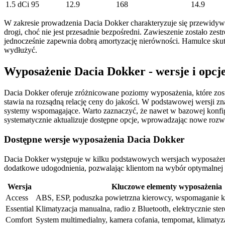
1.5 dCi 95
12.9
168
14.9
W zakresie prowadzenia Dacia Dokker charakteryzuje się przewidyw
drogi, choć nie jest przesadnie bezpośredni. Zawieszenie zostało zes
jednocześnie zapewnia dobrą amortyzację nierówności. Hamulce sku
wydłużyć.
Wyposażenie Dacia Dokker - wersje i opcj
Dacia Dokker oferuje zróżnicowane poziomy wyposażenia, które zost
stawia na rozsądną relację ceny do jakości. W podstawowej wersji 
systemy wspomagające. Warto zaznaczyć, że nawet w bazowej konfi
systematycznie aktualizuje dostępne opcje, wprowadzając nowe rozwi
Dostępne wersje wyposażenia Dacia Dokker
Dacia Dokker występuje w kilku podstawowych wersjach wyposażenia
dodatkowe udogodnienia, pozwalając klientom na wybór optymalnej k
Wersja
Kluczowe elementy wyposażenia
Access
ABS, ESP, poduszka powietrzna kierowcy, wspomaganie ki
Essential
Klimatyzacja manualna, radio z Bluetooth, elektrycznie st
Comfort
System multimedialny, kamera cofania, tempomat, klimatyz