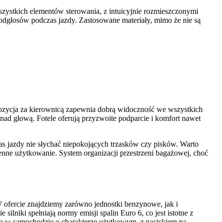
szystkich elementów sterowania, z intuicyjnie rozmieszczonymi
 odgłosów podczas jazdy. Zastosowane materiały, mimo że nie są
pozycja za kierownicą zapewnia dobrą widoczność we wszystkich
nad głową. Fotele oferują przyzwoite podparcie i komfort nawet
s jazdy nie słychać niepokojących trzasków czy pisków. Warto
enne użytkowanie. System organizacji przestrzeni bagażowej, choć
ofercie znajdziemy zarówno jednostki benzynowe, jak i
lniki spełniają normy emisji spalin Euro 6, co jest istotne z
 w samochodzie o charakterze użytkowym, z naciskiem na