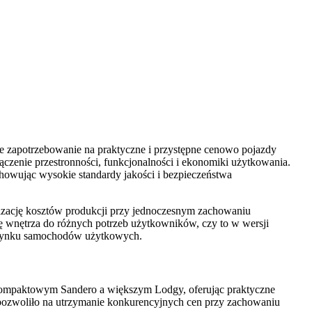
 zapotrzebowanie na praktyczne i przystępne cenowo pojazdy
czenie przestronności, funkcjonalności i ekonomiki użytkowania.
chowując wysokie standardy jakości i bezpieczeństwa
izację kosztów produkcji przy jednoczesnym zachowaniu
ę wnętrza do różnych potrzeb użytkowników, czy to w wersji
m rynku samochodów użytkowych.
 kompaktowym Sandero a większym Lodgy, oferując praktyczne
pozwoliło na utrzymanie konkurencyjnych cen przy zachowaniu