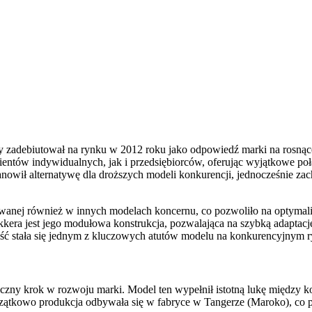
zadebiutował na rynku w 2012 roku jako odpowiedź marki na rosnące
ntów indywidualnych, jak i przedsiębiorców, oferując wyjątkowe połą
anowił alternatywę dla droższych modeli konkurencji, jednocześnie za
wanej również w innych modelach koncernu, co pozwoliło na optymal
era jest jego modułowa konstrukcja, pozwalająca na szybką adaptacj
ość stała się jednym z kluczowych atutów modelu na konkurencyjny
czny krok w rozwoju marki. Model ten wypełnił istotną lukę między
czątkowo produkcja odbywała się w fabryce w Tangerze (Maroko), co 