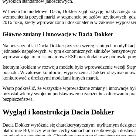
wysokich standardów jakościowych.
W hierarchii modelowej Dacii, Dokker zajął pozycję praktycznego ko
wzmocnienia pozycji marki w segmencie pojazdów użytkowych, gdzie 
2016 roku, kiedy wprowadzono udoskonalenia w zakresie wyposażen
Główne zmiany i innowacje w Dacia Dokker
Na przestrzeni lat Dacia Dokker przeszła szereg istotnych modyfik
jednostek napędowych, w tym ekonomicznych silników benzynowych 
wprowadzając m.in. standardowe ESP oraz dodatkowe poduszki powi
Istotnym krokiem w rozwoju modelu było wprowadzenie wersji Stepw
pojazdu. W zakresie komfortu i wyposażenia, Dokker otrzymał unowo
konkurować z droższymi modelami innych marek.
Warto podkreślić, że wszystkie wprowadzane zmiany i innowacje był
pozostał wierny swojemu podstawowemu założeniu - oferowaniu prakt
bezpieczeństwa.
Wygląd i konstrukcja Dacia Dokker
Dacia Dokker wyróżnia się charakterystycznym, utylitarnym designem,
platformie B0, łączy w sobie cechy samochodu osobowego i dostawc
wymiarów zewnętrznych. Charakterystycznym elementem są asymetrycz