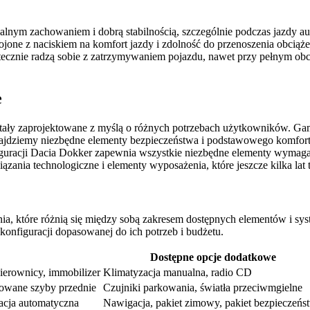
alnym zachowaniem i dobrą stabilnością, szczególnie podczas jazdy 
trojone z naciskiem na komfort jazdy i zdolność do przenoszenia obcią
tecznie radzą sobie z zatrzymywaniem pojazdu, nawet przy pełnym ob
e
ały zaprojektowane z myślą o różnych potrzebach użytkowników. Gama
znajdziemy niezbędne elementy bezpieczeństwa i podstawowego komfort
guracji Dacia Dokker zapewnia wszystkie niezbędne elementy wymaga
ązania technologiczne i elementy wyposażenia, które jeszcze kilka la
, które różnią się między sobą zakresem dostępnych elementów i syst
onfiguracji dopasowanej do ich potrzeb i budżetu.
Dostępne opcje dodatkowe
erownicy, immobilizer
Klimatyzacja manualna, radio CD
erowane szyby przednie
Czujniki parkowania, światła przeciwmgielne
acja automatyczna
Nawigacja, pakiet zimowy, pakiet bezpieczeńs