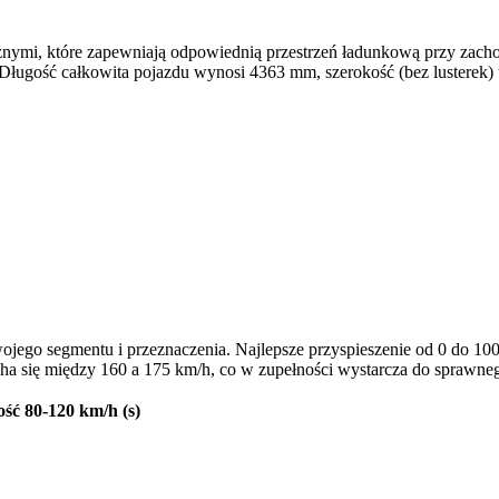
nymi, które zapewniają odpowiednią przestrzeń ładunkową przy zach
. Długość całkowita pojazdu wynosi 4363 mm, szerokość (bez lustere
ego segmentu i przeznaczenia. Najlepsze przyspieszenie od 0 do 100 k
ha się między 160 a 175 km/h, co w zupełności wystarcza do sprawneg
ość 80-120 km/h (s)