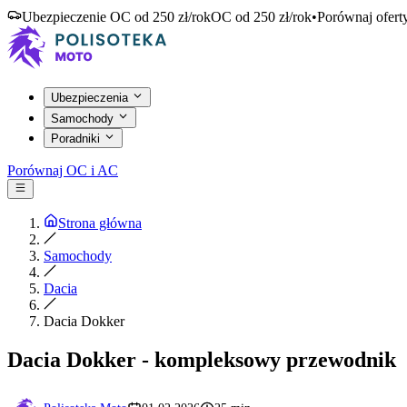
Ubezpieczenie OC od 250 zł/rok
OC od 250 zł/rok
•
Porównaj ofert
Ubezpieczenia
Samochody
Poradniki
Porównaj OC i AC
Strona główna
Samochody
Dacia
Dacia Dokker
Dacia Dokker - kompleksowy przewodnik