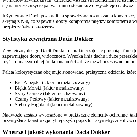
się na niższe zużycie paliwa, mimo stosunkowo wysokiego nadwozia
Inżynierowie Dacii postawili na sprawdzone rozwiązania konstrukcy
skrętną z tyłu, co zapewnia dobry kompromis między komfortem a w
bezpieczeństwo pasażerów.
Stylistyka zewnętrzna Dacia Dokker
Zewnętrzny design Dacii Dokker charakteryzuje się prostotą i funkcj
zapewniające dobrą widoczność. Wysoka linia dachu i duże przeszkle
myślą o maksymalnej funkcjonalności - duże drzwi przesuwne po prawe
Paleta kolorystyczna obejmuje stonowane, praktyczne odcienie, któr
Biel Alpejska (lakier niemetalizowany)
Błękit Morski (lakier metalizowany)
Szary Comete (lakier metalizowany)
Czarny Perłowy (lakier metalizowany)
Srebrny Highland (lakier metalizowany)
Nadwozie zostało wyposażone w praktyczne elementy ochronne, takie
przemyślana konstrukcja tylnej części pojazdu - asymetryczne drzwi
Wnętrze i jakość wykonania Dacia Dokker