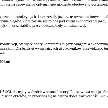
skupili się na zapewnieniu optymalnego momentu obrotowego dostępnego
iązań konstrukcyjnych, które zostały już przetestowane w innych mod
nią biegów, która została zestrojona pod kątem ekonomicznej jazdy. 
jskim oraz stabilną pracę podczas jazdy autostradowej.
konstrukcji, oferujące dobry kompromis między osiągami a ekonomiką
miejskim. Dla bardziej wymagających użytkowników przewidziano tur
iwa.
/100km)
1.5 dCi, dostępny w dwóch wariantach mocy. Podstawowa wersja ofer
kich obrotów, co przekłada się na bardzo dobrą elastyczność. Silniki