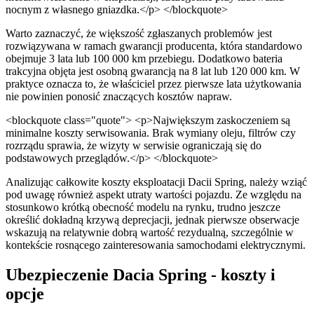
nocnym z własnego gniazdka.</p> </blockquote>
Warto zaznaczyć, że większość zgłaszanych problemów jest
rozwiązywana w ramach gwarancji producenta, która standardowo
obejmuje 3 lata lub 100 000 km przebiegu. Dodatkowo bateria
trakcyjna objęta jest osobną gwarancją na 8 lat lub 120 000 km. W
praktyce oznacza to, że właściciel przez pierwsze lata użytkowania
nie powinien ponosić znaczących kosztów napraw.
<blockquote class="quote"> <p>Największym zaskoczeniem są
minimalne koszty serwisowania. Brak wymiany oleju, filtrów czy
rozrządu sprawia, że wizyty w serwisie ograniczają się do
podstawowych przeglądów.</p> </blockquote>
Analizując całkowite koszty eksploatacji Dacii Spring, należy wziąć
pod uwagę również aspekt utraty wartości pojazdu. Ze względu na
stosunkowo krótką obecność modelu na rynku, trudno jeszcze
określić dokładną krzywą deprecjacji, jednak pierwsze obserwacje
wskazują na relatywnie dobrą wartość rezydualną, szczególnie w
kontekście rosnącego zainteresowania samochodami elektrycznymi.
Ubezpieczenie Dacia Spring - koszty i
opcje