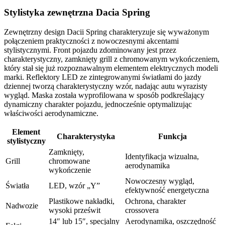
Stylistyka zewnętrzna Dacia Spring
Zewnętrzny design Dacii Spring charakteryzuje się wyważonym
połączeniem praktyczności z nowoczesnymi akcentami
stylistycznymi. Front pojazdu zdominowany jest przez
charakterystyczny, zamknięty grill z chromowanym wykończeniem,
który stał się już rozpoznawalnym elementem elektrycznych modeli
marki. Reflektory LED ze zintegrowanymi światłami do jazdy
dziennej tworzą charakterystyczny wzór, nadając autu wyrazisty
wygląd. Maska została wyprofilowana w sposób podkreślający
dynamiczny charakter pojazdu, jednocześnie optymalizując
właściwości aerodynamiczne.
Element
Charakterystyka
Funkcja
stylistyczny
Zamknięty,
Identyfikacja wizualna,
Grill
chromowane
aerodynamika
wykończenie
Nowoczesny wygląd,
Światła
LED, wzór „Y”
efektywność energetyczna
Plastikowe nakładki,
Ochrona, charakter
Nadwozie
wysoki prześwit
crossovera
14″ lub 15″, specjalny
Aerodynamika, oszczędność