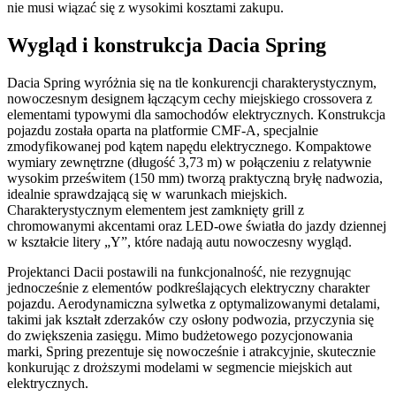
nie musi wiązać się z wysokimi kosztami zakupu.
Wygląd i konstrukcja Dacia Spring
Dacia Spring wyróżnia się na tle konkurencji charakterystycznym,
nowoczesnym designem łączącym cechy miejskiego crossovera z
elementami typowymi dla samochodów elektrycznych. Konstrukcja
pojazdu została oparta na platformie CMF-A, specjalnie
zmodyfikowanej pod kątem napędu elektrycznego. Kompaktowe
wymiary zewnętrzne (długość 3,73 m) w połączeniu z relatywnie
wysokim prześwitem (150 mm) tworzą praktyczną bryłę nadwozia,
idealnie sprawdzającą się w warunkach miejskich.
Charakterystycznym elementem jest zamknięty grill z
chromowanymi akcentami oraz LED-owe światła do jazdy dziennej
w kształcie litery „Y”, które nadają autu nowoczesny wygląd.
Projektanci Dacii postawili na funkcjonalność, nie rezygnując
jednocześnie z elementów podkreślających elektryczny charakter
pojazdu. Aerodynamiczna sylwetka z optymalizowanymi detalami,
takimi jak kształt zderzaków czy osłony podwozia, przyczynia się
do zwiększenia zasięgu. Mimo budżetowego pozycjonowania
marki, Spring prezentuje się nowocześnie i atrakcyjnie, skutecznie
konkurując z droższymi modelami w segmencie miejskich aut
elektrycznych.