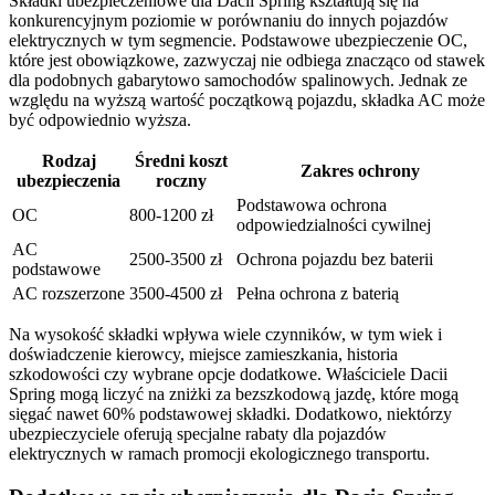
Składki ubezpieczeniowe dla Dacii Spring kształtują się na
konkurencyjnym poziomie w porównaniu do innych pojazdów
elektrycznych w tym segmencie. Podstawowe ubezpieczenie OC,
które jest obowiązkowe, zazwyczaj nie odbiega znacząco od stawek
dla podobnych gabarytowo samochodów spalinowych. Jednak ze
względu na wyższą wartość początkową pojazdu, składka AC może
być odpowiednio wyższa.
Rodzaj
Średni koszt
Zakres ochrony
ubezpieczenia
roczny
Podstawowa ochrona
OC
800-1200 zł
odpowiedzialności cywilnej
AC
2500-3500 zł
Ochrona pojazdu bez baterii
podstawowe
AC rozszerzone
3500-4500 zł
Pełna ochrona z baterią
Na wysokość składki wpływa wiele czynników, w tym wiek i
doświadczenie kierowcy, miejsce zamieszkania, historia
szkodowości czy wybrane opcje dodatkowe. Właściciele Dacii
Spring mogą liczyć na zniżki za bezszkodową jazdę, które mogą
sięgać nawet 60% podstawowej składki. Dodatkowo, niektórzy
ubezpieczyciele oferują specjalne rabaty dla pojazdów
elektrycznych w ramach promocji ekologicznego transportu.