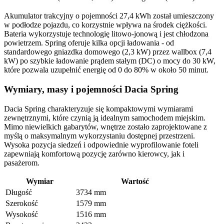
Akumulator trakcyjny o pojemności 27,4 kWh został umieszczony
w podłodze pojazdu, co korzystnie wpływa na środek ciężkości.
Bateria wykorzystuje technologię litowo-jonową i jest chłodzona
powietrzem. Spring oferuje kilka opcji ładowania - od
standardowego gniazdka domowego (2,3 kW) przez wallbox (7,4
kW) po szybkie ładowanie prądem stałym (DC) o mocy do 30 kW,
które pozwala uzupełnić energię od 0 do 80% w około 50 minut.
Wymiary, masy i pojemności Dacia Spring
Dacia Spring charakteryzuje się kompaktowymi wymiarami
zewnętrznymi, które czynią ją idealnym samochodem miejskim.
Mimo niewielkich gabarytów, wnętrze zostało zaprojektowane z
myślą o maksymalnym wykorzystaniu dostępnej przestrzeni.
Wysoka pozycja siedzeń i odpowiednie wyprofilowanie foteli
zapewniają komfortową pozycję zarówno kierowcy, jak i
pasażerom.
Wymiar
Wartość
Długość
3734 mm
Szerokość
1579 mm
Wysokość
1516 mm