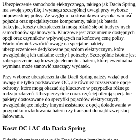
Ubezpieczenie samochodu elektrycznego, takiego jak Dacia Spring,
ma swoją specyfikę i wymaga szczególnej uwagi przy wyborze
odpowiedniej polisy. Ze względu na stosunkowo wysoką wartość
pojazdu oraz specjalistyczne komponenty, takie jak bateria
trakcyjna, koszty ubezpieczenia mogą różnić się od tradycyjnych
samochodów spalinowych. Kluczowe jest zrozumienie dostępnych
opcji oraz czynników wpływających na końcową cenę polisy.
Warto również zwrócić uwagę na specjalne pakiety
ubezpieczeniowe dedykowane pojazdom elektrycznym, które
uwzględniają ich unikalne cechy i potrzeby. Szczególnie istotne jest
zabezpieczenie najdroższego elementu - baterii, której ewentualna
wymiana może stanowić znaczący wydatek.
Przy wyborze ubezpieczenia dla Dacii Spring należy wziąć pod
uwagę nie tylko podstawowe OC, ale również rozszerzone opcje
ochrony, które mogą okazać się kluczowe w przypadku różnego
rodzaju zdarzeń. Ubezpieczyciele coraz częściej oferują specjalne
pakiety dostosowane do specyfiki pojazdów elektrycznych,
uwzględniające między innymi assistance z opcją doładowania w
przypadku rozładowania baterii czy transport do najbliższej stacji
ładowania.
Koszt OC i AC dla Dacia Spring