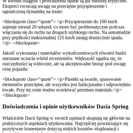
W kwestii osiągów i prowadzenia opinie są już bardziej krytyczne.
Eksperci zwracają uwagę na przeciętne przyspieszenie i
ograniczoną dynamikę na trasie:
<blockquote class="quote"> <p>Przyspieszenie do 100 km/h
zajmuje niemal 20 sekund, co może być problematyczne podczas
włączania się do ruchu na drogach szybkiego ruchu. Na autostradzie
przy prędkości maksymalnej 125 km/h zasięg drastycznie spada.
</p> </blockquote>
Jakość wykonania i materiałów wykończeniowych również budzi
mieszane uczucia wśród recenzentów. Większość zgadza się, że
oszczędności są widoczne, ale są akceptowalne biorąc pod uwagę
cenę pojazdu:
<blockquote class="quote"> <p>Plastiki są twarde, spasowanie
elementów przeciętne, ale wszystko jest funkcjonalne i odpowiednio
trwałe. Przy tej cenie trudno oczekiwać premium materials.</p>
</blockquote>
Doświadczenia i opinie użytkowników Dacia Spring
Właściciele Dacii Spring w swoich opiniach skupiają się głównie na
praktycznych aspektach użytkowania. Najczęściej powtarzające się
pozytywne komentarze dotyczą niskich kosztów eksploatacji i