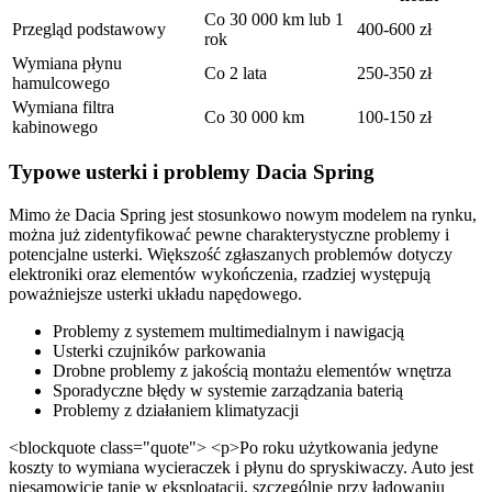
Co 30 000 km lub 1
Przegląd podstawowy
400-600 zł
rok
Wymiana płynu
Co 2 lata
250-350 zł
hamulcowego
Wymiana filtra
Co 30 000 km
100-150 zł
kabinowego
Typowe usterki i problemy Dacia Spring
Mimo że Dacia Spring jest stosunkowo nowym modelem na rynku,
można już zidentyfikować pewne charakterystyczne problemy i
potencjalne usterki. Większość zgłaszanych problemów dotyczy
elektroniki oraz elementów wykończenia, rzadziej występują
poważniejsze usterki układu napędowego.
Problemy z systemem multimedialnym i nawigacją
Usterki czujników parkowania
Drobne problemy z jakością montażu elementów wnętrza
Sporadyczne błędy w systemie zarządzania baterią
Problemy z działaniem klimatyzacji
<blockquote class="quote"> <p>Po roku użytkowania jedyne
koszty to wymiana wycieraczek i płynu do spryskiwaczy. Auto jest
niesamowicie tanie w eksploatacji, szczególnie przy ładowaniu