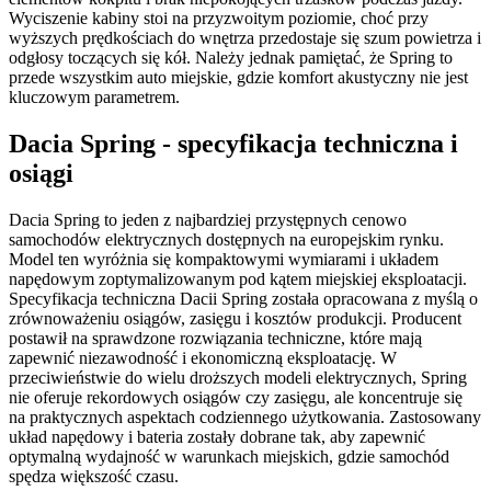
Wyciszenie kabiny stoi na przyzwoitym poziomie, choć przy
wyższych prędkościach do wnętrza przedostaje się szum powietrza i
odgłosy toczących się kół. Należy jednak pamiętać, że Spring to
przede wszystkim auto miejskie, gdzie komfort akustyczny nie jest
kluczowym parametrem.
Dacia Spring - specyfikacja techniczna i
osiągi
Dacia Spring to jeden z najbardziej przystępnych cenowo
samochodów elektrycznych dostępnych na europejskim rynku.
Model ten wyróżnia się kompaktowymi wymiarami i układem
napędowym zoptymalizowanym pod kątem miejskiej eksploatacji.
Specyfikacja techniczna Dacii Spring została opracowana z myślą o
zrównoważeniu osiągów, zasięgu i kosztów produkcji. Producent
postawił na sprawdzone rozwiązania techniczne, które mają
zapewnić niezawodność i ekonomiczną eksploatację. W
przeciwieństwie do wielu droższych modeli elektrycznych, Spring
nie oferuje rekordowych osiągów czy zasięgu, ale koncentruje się
na praktycznych aspektach codziennego użytkowania. Zastosowany
układ napędowy i bateria zostały dobrane tak, aby zapewnić
optymalną wydajność w warunkach miejskich, gdzie samochód
spędza większość czasu.