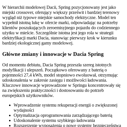
W hierarchii modelowej Dacii, Spring pozycjonowany jest jako
miejski crossover, oferujący większy prześwit i bardziej terenowy
wygląd niż typowe miejskie samochody elektryczne. Model ten
wypełnił istotną lukę w ofercie marki, odpowiadając na potrzeby
klientów poszukujących zeroemisyjnego pojazdu do codziennego
użytku w mieście. Szczególnie istotna jest jego rola w strategii
elektryfikacji marki Dacia, stanowiąc pierwszy krok w kierunku
bardziej ekologicznej gamy modelowej.
Główne zmiany i innowacje w Dacia Spring
Od momentu debiutu, Dacia Spring przeszła szereg istotnych
modyfikacji i ulepszeń. Początkowo oferowany z baterią o
pojemności 27,4 kWh, model stopniowo ewoluował, otrzymując
udoskonalenia w zakresie zasięgu i możliwości ładowania.
Kluczowe innowacje wprowadzone w Springu koncentrowały się
na zwiększeniu praktyczności i dostosowaniu do potrzeb
europejskich użytkowników.
Wprowadzenie systemu rekuperacji energii o zwiększonej
wydajności
Optymalizacja oprogramowania zarządzającego baterią
Udoskonalenie systemu szybkiego ładowania
Rozszerzenie wyposażenia o nowe systemy bezpieczeństwa