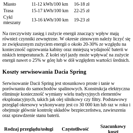
Miasto
11-12 kWh/100 km
16-18 zł
Trasa
15-17 kWh/100 km
22-25 zł
Cykl
13-16 kWh/100 km
19-23 zł
mieszany
Na rzeczywisty zasięg i zużycie energii znaczący wpływ mają
również czynniki zewnętrzne. W okresie zimowym należy liczyć się
ze zwiększonym zużyciem energii o około 20-30% ze względu na
konieczność ogrzewania kabiny oraz mniejszą wydajność baterii w
niskich temperaturach. Z kolei styl jazdy może wpływać na zużycie
energii nawet o 25% w górę lub w dół względem wartości średnich.
Koszty serwisowania Dacia Spring
Serwisowanie Dacii Spring jest stosunkowo proste i tanie w
porównaniu do samochodów spalinowych. Konstrukcja elektryczna
eliminuje konieczność wymiany wielu tradycyjnych elementów
eksploatacyjnych, takich jak olej silnikowy czy filtry. Podstawowy
przegląd okresowy wykonywany jest co 30 000 km lub raz w roku i
obejmuje głównie kontrolę układów bezpieczeństwa, zawieszenia
oraz sprawdzenie stanu baterii.
Szacunkowy
Rodzaj przeglądu/usługi
Częstotliwość
koszt