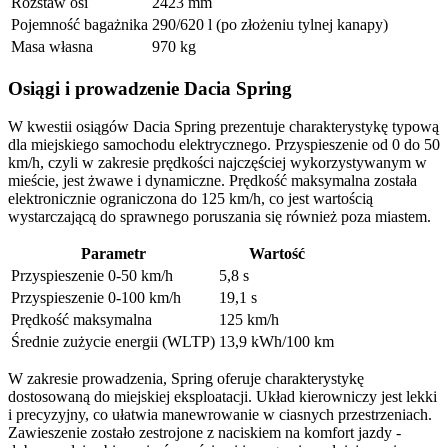
Rozstaw osi
2423 mm
Pojemność bagażnika
290/620 l (po złożeniu tylnej kanapy)
Masa własna
970 kg
Osiągi i prowadzenie Dacia Spring
W kwestii osiągów Dacia Spring prezentuje charakterystykę typową
dla miejskiego samochodu elektrycznego. Przyspieszenie od 0 do 50
km/h, czyli w zakresie prędkości najczęściej wykorzystywanym w
mieście, jest żwawe i dynamiczne. Prędkość maksymalna została
elektronicznie ograniczona do 125 km/h, co jest wartością
wystarczającą do sprawnego poruszania się również poza miastem.
Parametr
Wartość
Przyspieszenie 0-50 km/h
5,8 s
Przyspieszenie 0-100 km/h
19,1 s
Prędkość maksymalna
125 km/h
Średnie zużycie energii (WLTP)
13,9 kWh/100 km
W zakresie prowadzenia, Spring oferuje charakterystykę
dostosowaną do miejskiej eksploatacji. Układ kierowniczy jest lekki
i precyzyjny, co ułatwia manewrowanie w ciasnych przestrzeniach.
Zawieszenie zostało zestrojone z naciskiem na komfort jazdy -