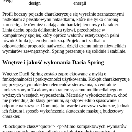
Felgi
design
energii
Profil boczny pojazdu charakteryzuje się wyraźnie zaznaczonymi
nadkolami z plastikowymi nakładkami, które nie tylko chronią
karoserię, ale również nadają autu bardziej terenowy charakter.
Linia dachu opada delikatnie ku tyłowi, przechodząc w
kompaktowy spojler, który oprócz walorów estetycznych pełni
również funkcję aerodynamiczną. Projektanci zadbali o
odpowiednie proporcje nadwozia, dzięki czemu mimo niewielkich
wymiarów zewnętrznych, Spring prezentuje się solidnie i stabilnie.
Wnętrze i jakość wykonania Dacia Spring
Wnętrze Dacii Spring zostało zaprojektowane z myślą o
funkcjonalności i praktyczności użytkowania. Kokpit charakteryzuje
się przejrzystym układem elementów sterowania, z centralnie
umieszczonym 7-calowym ekranem systemu multimedialnego w
wyższych wersjach wyposażenia. Materiały wykończeniowe, choć
nie pretendują do klasy premium, są odpowiednio spasowane i
odporne na zużycie. Dominują tu twarde tworzywa sztuczne, jednak
ich faktura i sposób wykończenia skutecznie maskują budżetowy
charakter.
<blockquote class="quote"> <p>Mimo kompaktowych wymiarów
zewnętrznych, wnętrze oferuje zaskakująco dużo przestrzeni.