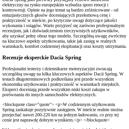
elektryczny na rynku europejskim wzbudza sporo emocji i
kontrowersji. Opinie na jego temat są bardzo zróżnicowane - od
entuzjastycznych głosów doceniających przełomową cenę i
praktyczność w mieście, po krytyczne uwagi dotyczące jakości
wykonania i osiągów. Warto przyjrzeć się zarówno profesjonalnym
recenzjom, jak i doświadczeniom rzeczywistych użytkowników,
aby uzyskać pełny obraz tego modelu. Szczególną uwagę zwrócimy
na kluczowe aspekty użytkowania, takie jak zasięg w realnych
warunkach, komfort codziennej eksploatacji oraz koszty utrzymania.
Recenzje eksperckie Dacia Spring
Profesjonalni testerzy i dziennikarze motoryzacyjni zwracają
szczególną uwagę na kilka kluczowych aspektów Dacii Spring. W
testach długoterminowych podkreślana jest przede wszystkim
ekonomika użytkowania i praktyczność w warunkach miejskich.
Eksperci doceniają przede wszystkim niski koszt zakupu w
porównaniu do innych samochodów elektrycznych.
<blockquote class="quote"> <p>W codziennym użytkowaniu
Spring zaskakuje pozytywnie zasięgiem. W mieście realnie można
przejechać nawet 200-220 km na jednym ładowaniu, co przy tej
cenie jest naprawdę dobrym wynikiem.</p> </blockquote>