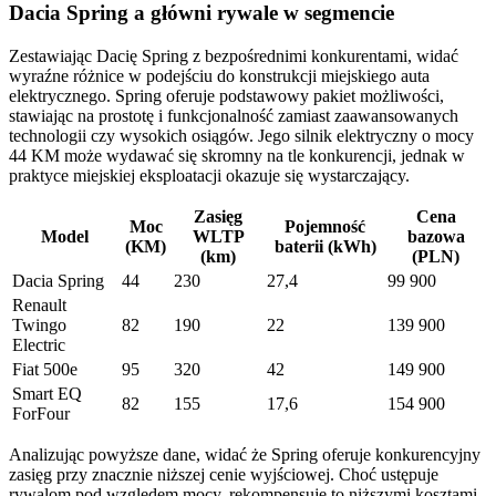
Dacia Spring a główni rywale w segmencie
Zestawiając Dacię Spring z bezpośrednimi konkurentami, widać
wyraźne różnice w podejściu do konstrukcji miejskiego auta
elektrycznego. Spring oferuje podstawowy pakiet możliwości,
stawiając na prostotę i funkcjonalność zamiast zaawansowanych
technologii czy wysokich osiągów. Jego silnik elektryczny o mocy
44 KM może wydawać się skromny na tle konkurencji, jednak w
praktyce miejskiej eksploatacji okazuje się wystarczający.
Zasięg
Cena
Moc
Pojemność
Model
WLTP
bazowa
(KM)
baterii (kWh)
(km)
(PLN)
Dacia Spring
44
230
27,4
99 900
Renault
Twingo
82
190
22
139 900
Electric
Fiat 500e
95
320
42
149 900
Smart EQ
82
155
17,6
154 900
ForFour
Analizując powyższe dane, widać że Spring oferuje konkurencyjny
zasięg przy znacznie niższej cenie wyjściowej. Choć ustępuje
rywalom pod względem mocy, rekompensuje to niższymi kosztami