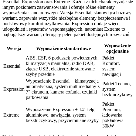
Essential, Expression oraz Extreme. Każda z nich charakteryzuje się
innym poziomem zaawansowania i oferuje różne elementy
wyposażenia standardowego. Wersja Essential, stanowiąca bazowy
wariant, zapewnia wszystkie niezbędne elementy bezpieczeństwa i
podstawowy komfort użytkowania. Expression dodaje więcej
udogodnień i systemów wspomagających, natomiast Extreme to
najbogatszy wariant, oferujący pełen pakiet dostępnych rozwiązań.
Wyposażenie
Wersja
Wyposażenie standardowe
opcjonalne
ABS, ESP, 6 poduszek powietrznych,
Pakiet
klimatyzacja manualna, radio DAB,
Komfort,
Essential
złącze USB, elektrycznie sterowane
system
szyby przednie
nawigacji
Wyposażenie Essential + klimatyzacja
Pakiet Techno,
automatyczna, system multimedialny z
Expression
system
7″ ekranem, kamera cofania, czujniki
bezkluczykowy
parkowania
Pakiet
Wyposażenie Expression + 14″ felgi
Premium,
Extreme
aluminiowe, nawigacja, system
ładowarka
bezkluczykowy, przyciemniane szyby
pokładowa
30kW