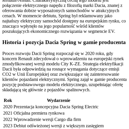
Renault-Nissan. Charakterystyczną cechą tego modelu jest
połączenie elektrycznego napędu z filozofią marki Dacia, znanej z
oferowania dobrze wyposażonych samochodów w atrakcyjnych
cenach. W momencie debiutu, Spring był reklamowany jako
najtańszy elektryczny samochód dostępny na europejskim rynku, co
znacząco wpłynęło na jego popularność wśród klientów
poszukujących ekonomicznego rozwiązania w segmencie EV.
Historia i pozycja Dacia Spring w gamie producenta
Proces rozwoju Dacii Spring rozpoczął się w 2020 roku, gdy
koncern Renault zdecydował o wprowadzeniu na europejski rynek
zmodyfikowanej wersji modelu City K-ZE. Strategia elektryfikacji
Dacii była odpowiedzią na rosnące wymagania dotyczące emisji
CO2 w Unii Europejskiej oraz zwiększające się zainteresowanie
klientów pojazdami elektrycznymi. Spring zajął w gamie producenta
pozycję podstawowego modelu elektrycznego, uzupełniając ofertę
składającą się głównie z pojazdów spalinowych.
Rok
Wydarzenie
2020
Prezentacja koncepcyjna Dacia Spring Electric
2021
Oficjalna premiera rynkowa
2022
Wprowadzenie wersji Cargo dla firm
2023
Debiut odświeżonej wersji z większym zasięgiem