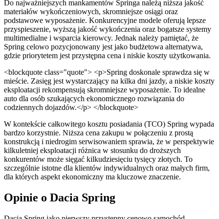
Do najważniejszych mankamentów Springa należą niższa jakość
materiałów wykończeniowych, skromniejsze osiągi oraz
podstawowe wyposażenie. Konkurencyjne modele oferują lepsze
przyspieszenie, wyższą jakość wykończenia oraz bogatsze systemy
multimedialne i wsparcia kierowcy. Jednak należy pamiętać, że
Spring celowo pozycjonowany jest jako budżetowa alternatywa,
gdzie priorytetem jest przystępna cena i niskie koszty użytkowania.
<blockquote class="quote"> <p>Spring doskonale sprawdza się w
mieście. Zasięg jest wystarczający na kilka dni jazdy, a niskie koszty
eksploatacji rekompensują skromniejsze wyposażenie. To idealne
auto dla osób szukających ekonomicznego rozwiązania do
codziennych dojazdów.</p> </blockquote>
W kontekście całkowitego kosztu posiadania (TCO) Spring wypada
bardzo korzystnie. Niższa cena zakupu w połączeniu z prostą
konstrukcją i niedrogim serwisowaniem sprawia, że w perspektywie
kilkuletniej eksploatacji różnica w stosunku do droższych
konkurentów może sięgać kilkudziesięciu tysięcy złotych. To
szczególnie istotne dla klientów indywidualnych oraz małych firm,
dla których aspekt ekonomiczny ma kluczowe znaczenie.
Opinie o Dacia Spring
Dacia Spring jako pierwszy przystępny cenowo samochód