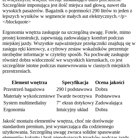
Szczególnie imponująca jest ilość miejsca nad głową, nawet dla
wysokich pasażerów. Bagażnik o pojemności 290 litrów to jeden z
lepszych wyników w segmencie małych aut elektrycznych.</p>
</blockquote>
Ergonomia wnętrza zasługuje na szczególną uwagę. Fotele, mimo
prostej konstrukcji, zapewniają zadowalający komfort podczas
miejskiej jazdy. Wszystkie najważniejsze przełączniki znajdują się w
zasięgu ręki kierowcy, a cyfrowy zestaw wskaźników prezentuje
niezbędne informacje w czytelny sposób. Na pochwałę zasługuje
również dobra widoczność we wszystkich kierunkach, co jest
szczególnie istotne podczas manewrowania w ciasnych miejskich
przestrzeniach.
Element wnętrza
Specyfikacja
Ocena jakości
Przestrzeń bagażowa
290 l podstawowa
Dobra
Materiały wykończeniowe
Twarde tworzywa
Podstawowa
System multimedialny
7″ ekran dotykowy
Zadowalająca
Ergonomia
Intuicyjny układ
Dobra
Jakość montażu elementów wnętrza, choć nie dorównuje
standardom premium, jest wystarczająca dla codziennego
użytkowania. Szczególną uwagę zwraca solidne spasowanie
elementów kokpitu i brak niepokojących trzasków podczas jazdy.