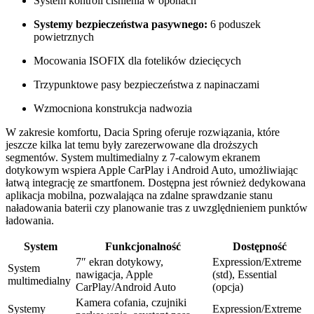
System kontroli ciśnienia w oponach
Systemy bezpieczeństwa pasywnego:
6 poduszek
powietrznych
Mocowania ISOFIX dla fotelików dziecięcych
Trzypunktowe pasy bezpieczeństwa z napinaczami
Wzmocniona konstrukcja nadwozia
W zakresie komfortu, Dacia Spring oferuje rozwiązania, które
jeszcze kilka lat temu były zarezerwowane dla droższych
segmentów. System multimedialny z 7-calowym ekranem
dotykowym wspiera Apple CarPlay i Android Auto, umożliwiając
łatwą integrację ze smartfonem. Dostępna jest również dedykowana
aplikacja mobilna, pozwalająca na zdalne sprawdzanie stanu
naładowania baterii czy planowanie tras z uwzględnieniem punktów
ładowania.
System
Funkcjonalność
Dostępność
7″ ekran dotykowy,
Expression/Extreme
System
nawigacja, Apple
(std), Essential
multimedialny
CarPlay/Android Auto
(opcja)
Kamera cofania, czujniki
Systemy
Expression/Extreme