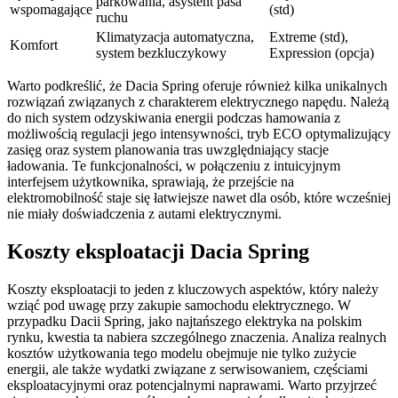
parkowania, asystent pasa
wspomagające
(std)
ruchu
Klimatyzacja automatyczna,
Extreme (std),
Komfort
system bezkluczykowy
Expression (opcja)
Warto podkreślić, że Dacia Spring oferuje również kilka unikalnych
rozwiązań związanych z charakterem elektrycznego napędu. Należą
do nich system odzyskiwania energii podczas hamowania z
możliwością regulacji jego intensywności, tryb ECO optymalizujący
zasięg oraz system planowania tras uwzględniający stacje
ładowania. Te funkcjonalności, w połączeniu z intuicyjnym
interfejsem użytkownika, sprawiają, że przejście na
elektromobilność staje się łatwiejsze nawet dla osób, które wcześniej
nie miały doświadczenia z autami elektrycznymi.
Koszty eksploatacji Dacia Spring
Koszty eksploatacji to jeden z kluczowych aspektów, który należy
wziąć pod uwagę przy zakupie samochodu elektrycznego. W
przypadku Dacii Spring, jako najtańszego elektryka na polskim
rynku, kwestia ta nabiera szczególnego znaczenia. Analiza realnych
kosztów użytkowania tego modelu obejmuje nie tylko zużycie
energii, ale także wydatki związane z serwisowaniem, częściami
eksploatacyjnymi oraz potencjalnymi naprawami. Warto przyjrzeć