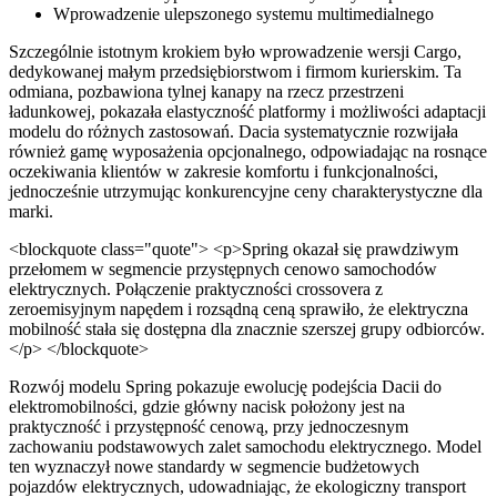
Wprowadzenie ulepszonego systemu multimedialnego
Szczególnie istotnym krokiem było wprowadzenie wersji Cargo,
dedykowanej małym przedsiębiorstwom i firmom kurierskim. Ta
odmiana, pozbawiona tylnej kanapy na rzecz przestrzeni
ładunkowej, pokazała elastyczność platformy i możliwości adaptacji
modelu do różnych zastosowań. Dacia systematycznie rozwijała
również gamę wyposażenia opcjonalnego, odpowiadając na rosnące
oczekiwania klientów w zakresie komfortu i funkcjonalności,
jednocześnie utrzymując konkurencyjne ceny charakterystyczne dla
marki.
<blockquote class="quote"> <p>Spring okazał się prawdziwym
przełomem w segmencie przystępnych cenowo samochodów
elektrycznych. Połączenie praktyczności crossovera z
zeroemisyjnym napędem i rozsądną ceną sprawiło, że elektryczna
mobilność stała się dostępna dla znacznie szerszej grupy odbiorców.
</p> </blockquote>
Rozwój modelu Spring pokazuje ewolucję podejścia Dacii do
elektromobilności, gdzie główny nacisk położony jest na
praktyczność i przystępność cenową, przy jednoczesnym
zachowaniu podstawowych zalet samochodu elektrycznego. Model
ten wyznaczył nowe standardy w segmencie budżetowych
pojazdów elektrycznych, udowadniając, że ekologiczny transport