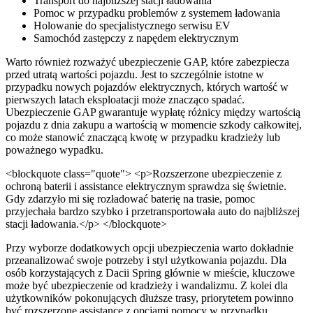
Transport do najbliższej stacji ładowania
Pomoc w przypadku problemów z systemem ładowania
Holowanie do specjalistycznego serwisu EV
Samochód zastępczy z napędem elektrycznym
Warto również rozważyć ubezpieczenie GAP, które zabezpiecza
przed utratą wartości pojazdu. Jest to szczególnie istotne w
przypadku nowych pojazdów elektrycznych, których wartość w
pierwszych latach eksploatacji może znacząco spadać.
Ubezpieczenie GAP gwarantuje wypłatę różnicy między wartością
pojazdu z dnia zakupu a wartością w momencie szkody całkowitej,
co może stanowić znaczącą kwotę w przypadku kradzieży lub
poważnego wypadku.
<blockquote class="quote"> <p>Rozszerzone ubezpieczenie z
ochroną baterii i assistance elektrycznym sprawdza się świetnie.
Gdy zdarzyło mi się rozładować baterię na trasie, pomoc
przyjechała bardzo szybko i przetransportowała auto do najbliższej
stacji ładowania.</p> </blockquote>
Przy wyborze dodatkowych opcji ubezpieczenia warto dokładnie
przeanalizować swoje potrzeby i styl użytkowania pojazdu. Dla
osób korzystających z Dacii Spring głównie w mieście, kluczowe
może być ubezpieczenie od kradzieży i wandalizmu. Z kolei dla
użytkowników pokonujących dłuższe trasy, priorytetem powinno
być rozszerzone assistance z opcjami pomocy w przypadku