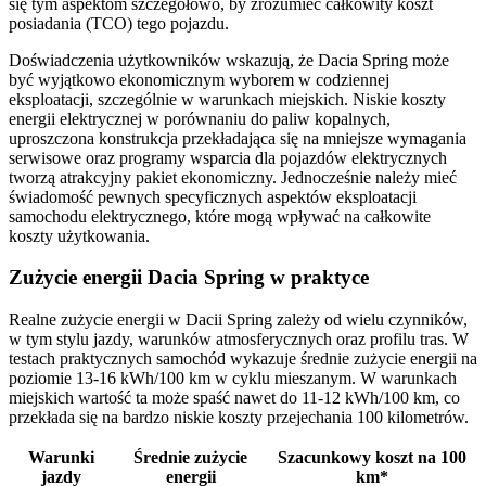
się tym aspektom szczegółowo, by zrozumieć całkowity koszt
posiadania (TCO) tego pojazdu.
Doświadczenia użytkowników wskazują, że Dacia Spring może
być wyjątkowo ekonomicznym wyborem w codziennej
eksploatacji, szczególnie w warunkach miejskich. Niskie koszty
energii elektrycznej w porównaniu do paliw kopalnych,
uproszczona konstrukcja przekładająca się na mniejsze wymagania
serwisowe oraz programy wsparcia dla pojazdów elektrycznych
tworzą atrakcyjny pakiet ekonomiczny. Jednocześnie należy mieć
świadomość pewnych specyficznych aspektów eksploatacji
samochodu elektrycznego, które mogą wpływać na całkowite
koszty użytkowania.
Zużycie energii Dacia Spring w praktyce
Realne zużycie energii w Dacii Spring zależy od wielu czynników,
w tym stylu jazdy, warunków atmosferycznych oraz profilu tras. W
testach praktycznych samochód wykazuje średnie zużycie energii na
poziomie 13-16 kWh/100 km w cyklu mieszanym. W warunkach
miejskich wartość ta może spaść nawet do 11-12 kWh/100 km, co
przekłada się na bardzo niskie koszty przejechania 100 kilometrów.
Warunki
Średnie zużycie
Szacunkowy koszt na 100
jazdy
energii
km*