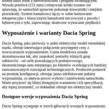
dobrze radzi sobie z nierównościami i progami zwalniającymi.
Wysoki prześwit (151 mm) i relatywnie krótki rozstaw osi
sprawiają, że samochód sprawnie pokonuje krawężniki i miejskie
przeszkody. System hamulcowy łączy w sobie hamowanie
rekuperacyjne z klasycznymi hamulcami tarczowymi z przodu i
bębnowymi z tyłu, zapewniając skuteczne wytracanie prędkości.
Wyposażenie i warianty Dacia Spring
Dacia Spring, jako pierwszy w pełni elektryczny model rumuńskiej
marki, oferuje interesujące połączenie przystępnej ceny z
nowoczesnym wyposażeniem. Gama modelowa została
skonstruowana tak, aby zaspokoić potrzeby różnych grup
odbiorców - od osób poszukujących podstawowego,
ekonomicznego auta miejskiego, po klientów oczekujących bardziej
zaawansowanych rozwiązań technologicznych. Producent postawił
na prostotę konfiguracji, oferując jasno zdefiniowane pakiety
wyposażenia, co ułatwia proces wyboru i zamówienia samochodu.
Warto przyjrzeć się bliżej dostępnym wariantom i ich specyfikacji,
aby lepiej zrozumieć, co dokładnie oferuje ten elektryczny model.
Dostępne wersje wyposażenia Dacia Spring
Dacia Spring występuje w trzech głównych wersjach wyposażenia: