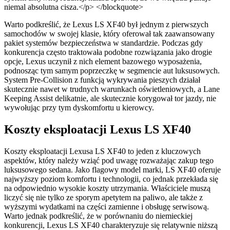
niemal absolutna cisza.</p> </blockquote>
Warto podkreślić, że Lexus LS XF40 był jednym z pierwszych
samochodów w swojej klasie, który oferował tak zaawansowany
pakiet systemów bezpieczeństwa w standardzie. Podczas gdy
konkurencja często traktowała podobne rozwiązania jako drogie
opcje, Lexus uczynił z nich element bazowego wyposażenia,
podnosząc tym samym poprzeczkę w segmencie aut luksusowych.
System Pre-Collision z funkcją wykrywania pieszych działał
skutecznie nawet w trudnych warunkach oświetleniowych, a Lane
Keeping Assist delikatnie, ale skutecznie korygował tor jazdy, nie
wywołując przy tym dyskomfortu u kierowcy.
Koszty eksploatacji Lexus LS XF40
Koszty eksploatacji Lexusa LS XF40 to jeden z kluczowych
aspektów, który należy wziąć pod uwagę rozważając zakup tego
luksusowego sedana. Jako flagowy model marki, LS XF40 oferuje
najwyższy poziom komfortu i technologii, co jednak przekłada się
na odpowiednio wysokie koszty utrzymania. Właściciele muszą
liczyć się nie tylko ze sporym apetytem na paliwo, ale także z
wyższymi wydatkami na części zamienne i obsługę serwisową.
Warto jednak podkreślić, że w porównaniu do niemieckiej
konkurencji, Lexus LS XF40 charakteryzuje się relatywnie niższą