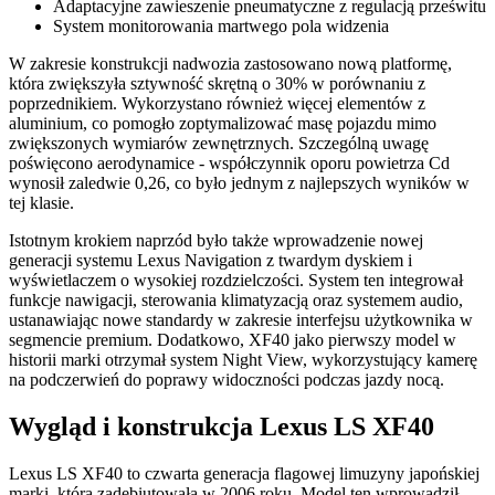
Adaptacyjne zawieszenie pneumatyczne z regulacją prześwitu
System monitorowania martwego pola widzenia
W zakresie konstrukcji nadwozia zastosowano nową platformę,
która zwiększyła sztywność skrętną o 30% w porównaniu z
poprzednikiem. Wykorzystano również więcej elementów z
aluminium, co pomogło zoptymalizować masę pojazdu mimo
zwiększonych wymiarów zewnętrznych. Szczególną uwagę
poświęcono aerodynamice - współczynnik oporu powietrza Cd
wynosił zaledwie 0,26, co było jednym z najlepszych wyników w
tej klasie.
Istotnym krokiem naprzód było także wprowadzenie nowej
generacji systemu Lexus Navigation z twardym dyskiem i
wyświetlaczem o wysokiej rozdzielczości. System ten integrował
funkcje nawigacji, sterowania klimatyzacją oraz systemem audio,
ustanawiając nowe standardy w zakresie interfejsu użytkownika w
segmencie premium. Dodatkowo, XF40 jako pierwszy model w
historii marki otrzymał system Night View, wykorzystujący kamerę
na podczerwień do poprawy widoczności podczas jazdy nocą.
Wygląd i konstrukcja Lexus LS XF40
Lexus LS XF40 to czwarta generacja flagowej limuzyny japońskiej
marki, która zadebiutowała w 2006 roku. Model ten wprowadził