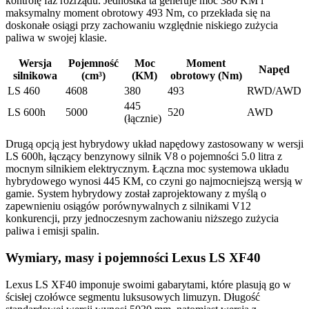
kontrolę faz rozrządu. Jednostka ta generuje moc 380 KM i
maksymalny moment obrotowy 493 Nm, co przekłada się na
doskonałe osiągi przy zachowaniu względnie niskiego zużycia
paliwa w swojej klasie.
Wersja
Pojemność
Moc
Moment
Napęd
silnikowa
(cm³)
(KM)
obrotowy (Nm)
LS 460
4608
380
493
RWD/AWD
445
LS 600h
5000
520
AWD
(łącznie)
Drugą opcją jest hybrydowy układ napędowy zastosowany w wersji
LS 600h, łączący benzynowy silnik V8 o pojemności 5.0 litra z
mocnym silnikiem elektrycznym. Łączna moc systemowa układu
hybrydowego wynosi 445 KM, co czyni go najmocniejszą wersją w
gamie. System hybrydowy został zaprojektowany z myślą o
zapewnieniu osiągów porównywalnych z silnikami V12
konkurencji, przy jednoczesnym zachowaniu niższego zużycia
paliwa i emisji spalin.
Wymiary, masy i pojemności Lexus LS XF40
Lexus LS XF40 imponuje swoimi gabarytami, które plasują go w
ścisłej czołówce segmentu luksusowych limuzyn. Długość