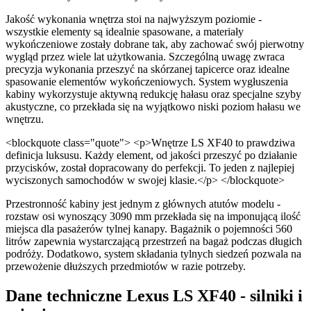
Jakość wykonania wnętrza stoi na najwyższym poziomie -
wszystkie elementy są idealnie spasowane, a materiały
wykończeniowe zostały dobrane tak, aby zachować swój pierwotny
wygląd przez wiele lat użytkowania. Szczególną uwagę zwraca
precyzja wykonania przeszyć na skórzanej tapicerce oraz idealne
spasowanie elementów wykończeniowych. System wygłuszenia
kabiny wykorzystuje aktywną redukcję hałasu oraz specjalne szyby
akustyczne, co przekłada się na wyjątkowo niski poziom hałasu we
wnętrzu.
<blockquote class="quote"> <p>Wnętrze LS XF40 to prawdziwa
definicja luksusu. Każdy element, od jakości przeszyć po działanie
przycisków, został dopracowany do perfekcji. To jeden z najlepiej
wyciszonych samochodów w swojej klasie.</p> </blockquote>
Przestronność kabiny jest jednym z głównych atutów modelu -
rozstaw osi wynoszący 3090 mm przekłada się na imponującą ilość
miejsca dla pasażerów tylnej kanapy. Bagażnik o pojemności 560
litrów zapewnia wystarczającą przestrzeń na bagaż podczas długich
podróży. Dodatkowo, system składania tylnych siedzeń pozwala na
przewożenie dłuższych przedmiotów w razie potrzeby.
Dane techniczne Lexus LS XF40 - silniki i