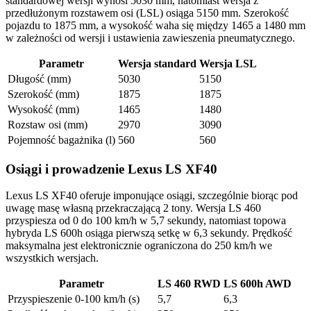
standardowej wersji wynosi 5030 mm, natomiast wersja z
przedłużonym rozstawem osi (LSL) osiąga 5150 mm. Szerokość
pojazdu to 1875 mm, a wysokość waha się między 1465 a 1480 mm
w zależności od wersji i ustawienia zawieszenia pneumatycznego.
Parametr
Wersja standard
Wersja LSL
Długość (mm)
5030
5150
Szerokość (mm)
1875
1875
Wysokość (mm)
1465
1480
Rozstaw osi (mm)
2970
3090
Pojemność bagażnika (l)
560
560
Osiągi i prowadzenie Lexus LS XF40
Lexus LS XF40 oferuje imponujące osiągi, szczególnie biorąc pod
uwagę masę własną przekraczającą 2 tony. Wersja LS 460
przyspiesza od 0 do 100 km/h w 5,7 sekundy, natomiast topowa
hybryda LS 600h osiąga pierwszą setkę w 6,3 sekundy. Prędkość
maksymalna jest elektronicznie ograniczona do 250 km/h we
wszystkich wersjach.
Parametr
LS 460 RWD
LS 600h AWD
Przyspieszenie 0-100 km/h (s)
5,7
6,3