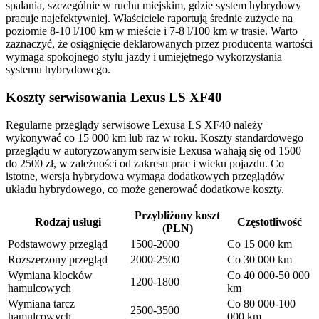
spalania, szczególnie w ruchu miejskim, gdzie system hybrydowy
pracuje najefektywniej. Właściciele raportują średnie zużycie na
poziomie 8-10 l/100 km w mieście i 7-8 l/100 km w trasie. Warto
zaznaczyć, że osiągnięcie deklarowanych przez producenta wartości
wymaga spokojnego stylu jazdy i umiejętnego wykorzystania
systemu hybrydowego.
Koszty serwisowania Lexus LS XF40
Regularne przeglądy serwisowe Lexusa LS XF40 należy
wykonywać co 15 000 km lub raz w roku. Koszty standardowego
przeglądu w autoryzowanym serwisie Lexusa wahają się od 1500
do 2500 zł, w zależności od zakresu prac i wieku pojazdu. Co
istotne, wersja hybrydowa wymaga dodatkowych przeglądów
układu hybrydowego, co może generować dodatkowe koszty.
Przybliżony koszt
Rodzaj usługi
Częstotliwość
(PLN)
Podstawowy przegląd
1500-2000
Co 15 000 km
Rozszerzony przegląd
2000-2500
Co 30 000 km
Wymiana klocków
Co 40 000-50 000
1200-1800
hamulcowych
km
Wymiana tarcz
Co 80 000-100
2500-3500
hamulcowych
000 km