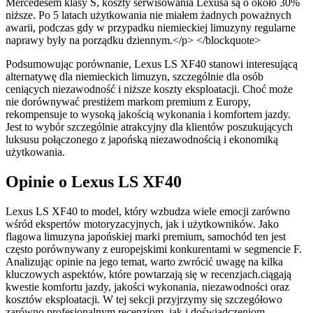
Mercedesem klasy S, koszty serwisowania Lexusa są o około 30%
niższe. Po 5 latach użytkowania nie miałem żadnych poważnych
awarii, podczas gdy w przypadku niemieckiej limuzyny regularne
naprawy były na porządku dziennym.</p> </blockquote>
Podsumowując porównanie, Lexus LS XF40 stanowi interesującą
alternatywę dla niemieckich limuzyn, szczególnie dla osób
ceniących niezawodność i niższe koszty eksploatacji. Choć może
nie dorównywać prestiżem markom premium z Europy,
rekompensuje to wysoką jakością wykonania i komfortem jazdy.
Jest to wybór szczególnie atrakcyjny dla klientów poszukujących
luksusu połączonego z japońską niezawodnością i ekonomiką
użytkowania.
Opinie o Lexus LS XF40
Lexus LS XF40 to model, który wzbudza wiele emocji zarówno
wśród ekspertów motoryzacyjnych, jak i użytkowników. Jako
flagowa limuzyna japońskiej marki premium, samochód ten jest
często porównywany z europejskimi konkurentami w segmencie F.
Analizując opinie na jego temat, warto zwrócić uwagę na kilka
kluczowych aspektów, które powtarzają się w recenzjach.ciągają
kwestie komfortu jazdy, jakości wykonania, niezawodności oraz
kosztów eksploatacji. W tej sekcji przyjrzymy się szczegółowo
zarówno profesjonalnym recenzjom, jak i doświadczeniom