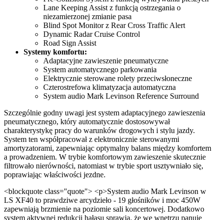
Lane Keeping Assist z funkcją ostrzegania o
niezamierzonej zmianie pasa
Blind Spot Monitor z Rear Cross Traffic Alert
Dynamic Radar Cruise Control
Road Sign Assist
Systemy komfortu:
Adaptacyjne zawieszenie pneumatyczne
System automatycznego parkowania
Elektrycznie sterowane rolety przeciwsłoneczne
Czterostrefowa klimatyzacja automatyczna
System audio Mark Levinson Reference Surround
Szczególnie godny uwagi jest system adaptacyjnego zawieszenia
pneumatycznego, który automatycznie dostosowywał
charakterystykę pracy do warunków drogowych i stylu jazdy.
System ten współpracował z elektronicznie sterowanymi
amortyzatorami, zapewniając optymalny balans między komfortem
a prowadzeniem. W trybie komfortowym zawieszenie skutecznie
filtrowało nierówności, natomiast w trybie sport usztywniało się,
poprawiając właściwości jezdne.
<blockquote class="quote"> <p>System audio Mark Levinson w
LS XF40 to prawdziwe arcydzieło - 19 głośników i moc 450W
zapewniają brzmienie na poziomie sali koncertowej. Dodatkowo
system aktywnej redukcji hałasu sprawia, że we wnętrzu panuje