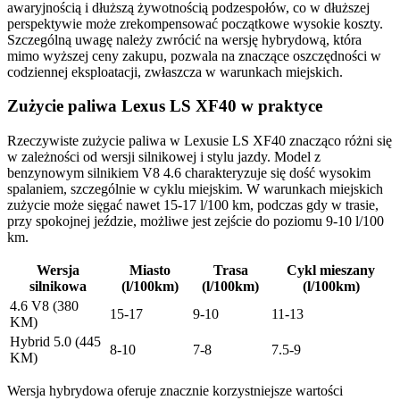
awaryjnością i dłuższą żywotnością podzespołów, co w dłuższej
perspektywie może zrekompensować początkowe wysokie koszty.
Szczególną uwagę należy zwrócić na wersję hybrydową, która
mimo wyższej ceny zakupu, pozwala na znaczące oszczędności w
codziennej eksploatacji, zwłaszcza w warunkach miejskich.
Zużycie paliwa Lexus LS XF40 w praktyce
Rzeczywiste zużycie paliwa w Lexusie LS XF40 znacząco różni się
w zależności od wersji silnikowej i stylu jazdy. Model z
benzynowym silnikiem V8 4.6 charakteryzuje się dość wysokim
spalaniem, szczególnie w cyklu miejskim. W warunkach miejskich
zużycie może sięgać nawet 15-17 l/100 km, podczas gdy w trasie,
przy spokojnej jeździe, możliwe jest zejście do poziomu 9-10 l/100
km.
Wersja
Miasto
Trasa
Cykl mieszany
silnikowa
(l/100km)
(l/100km)
(l/100km)
4.6 V8 (380
15-17
9-10
11-13
KM)
Hybrid 5.0 (445
8-10
7-8
7.5-9
KM)
Wersja hybrydowa oferuje znacznie korzystniejsze wartości