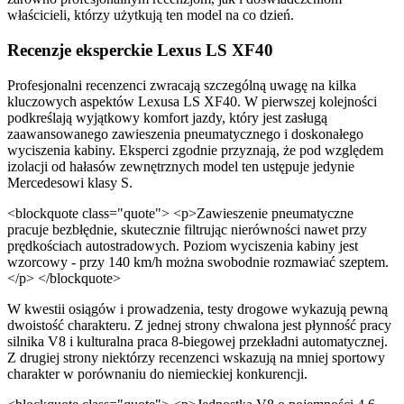
właścicieli, którzy użytkują ten model na co dzień.
Recenzje eksperckie Lexus LS XF40
Profesjonalni recenzenci zwracają szczególną uwagę na kilka
kluczowych aspektów Lexusa LS XF40. W pierwszej kolejności
podkreślają wyjątkowy komfort jazdy, który jest zasługą
zaawansowanego zawieszenia pneumatycznego i doskonałego
wyciszenia kabiny. Eksperci zgodnie przyznają, że pod względem
izolacji od hałasów zewnętrznych model ten ustępuje jedynie
Mercedesowi klasy S.
<blockquote class="quote"> <p>Zawieszenie pneumatyczne
pracuje bezbłędnie, skutecznie filtrując nierówności nawet przy
prędkościach autostradowych. Poziom wyciszenia kabiny jest
wzorcowy - przy 140 km/h można swobodnie rozmawiać szeptem.
</p> </blockquote>
W kwestii osiągów i prowadzenia, testy drogowe wykazują pewną
dwoistość charakteru. Z jednej strony chwalona jest płynność pracy
silnika V8 i kulturalna praca 8-biegowej przekładni automatycznej.
Z drugiej strony niektórzy recenzenci wskazują na mniej sportowy
charakter w porównaniu do niemieckiej konkurencji.