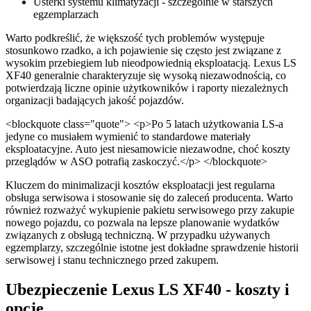
Usterki systemu klimatyzacji - szczególnie w starszych
egzemplarzach
Warto podkreślić, że większość tych problemów występuje
stosunkowo rzadko, a ich pojawienie się często jest związane z
wysokim przebiegiem lub nieodpowiednią eksploatacją. Lexus LS
XF40 generalnie charakteryzuje się wysoką niezawodnością, co
potwierdzają liczne opinie użytkowników i raporty niezależnych
organizacji badających jakość pojazdów.
<blockquote class="quote"> <p>Po 5 latach użytkowania LS-a
jedyne co musiałem wymienić to standardowe materiały
eksploatacyjne. Auto jest niesamowicie niezawodne, choć koszty
przeglądów w ASO potrafią zaskoczyć.</p> </blockquote>
Kluczem do minimalizacji kosztów eksploatacji jest regularna
obsługa serwisowa i stosowanie się do zaleceń producenta. Warto
również rozważyć wykupienie pakietu serwisowego przy zakupie
nowego pojazdu, co pozwala na lepsze planowanie wydatków
związanych z obsługą techniczną. W przypadku używanych
egzemplarzy, szczególnie istotne jest dokładne sprawdzenie historii
serwisowej i stanu technicznego przed zakupem.
Ubezpieczenie Lexus LS XF40 - koszty i
opcje