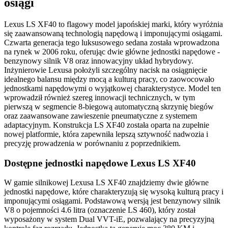
osiągi
Lexus LS XF40 to flagowy model japońskiej marki, który wyróżnia
się zaawansowaną technologią napędową i imponującymi osiągami.
Czwarta generacja tego luksusowego sedana została wprowadzona
na rynek w 2006 roku, oferując dwie główne jednostki napędowe -
benzynowy silnik V8 oraz innowacyjny układ hybrydowy.
Inżynierowie Lexusa położyli szczególny nacisk na osiągnięcie
idealnego balansu między mocą a kulturą pracy, co zaowocowało
jednostkami napędowymi o wyjątkowej charakterystyce. Model ten
wprowadził również szereg innowacji technicznych, w tym
pierwszą w segmencie 8-biegową automatyczną skrzynię biegów
oraz zaawansowane zawieszenie pneumatyczne z systemem
adaptacyjnym. Konstrukcja LS XF40 została oparta na zupełnie
nowej platformie, która zapewniła lepszą sztywność nadwozia i
precyzję prowadzenia w porównaniu z poprzednikiem.
Dostępne jednostki napędowe Lexus LS XF40
W gamie silnikowej Lexusa LS XF40 znajdziemy dwie główne
jednostki napędowe, które charakteryzują się wysoką kulturą pracy i
imponującymi osiągami. Podstawową wersją jest benzynowy silnik
V8 o pojemności 4.6 litra (oznaczenie LS 460), który został
wyposażony w system Dual VVT-iE, pozwalający na precyzyjną