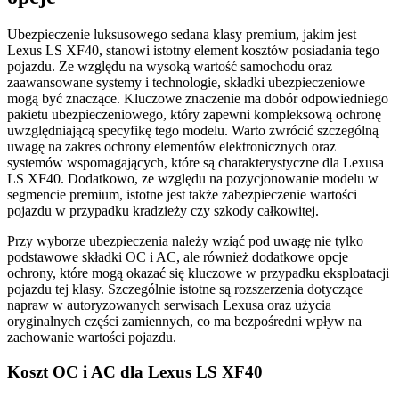
Ubezpieczenie luksusowego sedana klasy premium, jakim jest
Lexus LS XF40, stanowi istotny element kosztów posiadania tego
pojazdu. Ze względu na wysoką wartość samochodu oraz
zaawansowane systemy i technologie, składki ubezpieczeniowe
mogą być znaczące. Kluczowe znaczenie ma dobór odpowiedniego
pakietu ubezpieczeniowego, który zapewni kompleksową ochronę
uwzględniającą specyfikę tego modelu. Warto zwrócić szczególną
uwagę na zakres ochrony elementów elektronicznych oraz
systemów wspomagających, które są charakterystyczne dla Lexusa
LS XF40. Dodatkowo, ze względu na pozycjonowanie modelu w
segmencie premium, istotne jest także zabezpieczenie wartości
pojazdu w przypadku kradzieży czy szkody całkowitej.
Przy wyborze ubezpieczenia należy wziąć pod uwagę nie tylko
podstawowe składki OC i AC, ale również dodatkowe opcje
ochrony, które mogą okazać się kluczowe w przypadku eksploatacji
pojazdu tej klasy. Szczególnie istotne są rozszerzenia dotyczące
napraw w autoryzowanych serwisach Lexusa oraz użycia
oryginalnych części zamiennych, co ma bezpośredni wpływ na
zachowanie wartości pojazdu.
Koszt OC i AC dla Lexus LS XF40