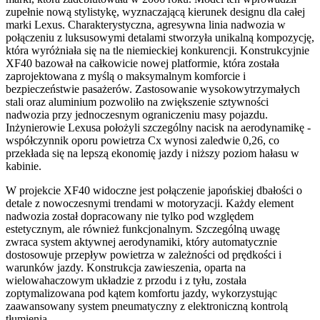
zupełnie nową stylistykę, wyznaczającą kierunek designu dla całej
marki Lexus. Charakterystyczna, agresywna linia nadwozia w
połączeniu z luksusowymi detalami stworzyła unikalną kompozycję,
która wyróżniała się na tle niemieckiej konkurencji. Konstrukcyjnie
XF40 bazował na całkowicie nowej platformie, która została
zaprojektowana z myślą o maksymalnym komforcie i
bezpieczeństwie pasażerów. Zastosowanie wysokowytrzymałych
stali oraz aluminium pozwoliło na zwiększenie sztywności
nadwozia przy jednoczesnym ograniczeniu masy pojazdu.
Inżynierowie Lexusa położyli szczególny nacisk na aerodynamikę -
współczynnik oporu powietrza Cx wynosi zaledwie 0,26, co
przekłada się na lepszą ekonomię jazdy i niższy poziom hałasu w
kabinie.
W projekcie XF40 widoczne jest połączenie japońskiej dbałości o
detale z nowoczesnymi trendami w motoryzacji. Każdy element
nadwozia został dopracowany nie tylko pod względem
estetycznym, ale również funkcjonalnym. Szczególną uwagę
zwraca system aktywnej aerodynamiki, który automatycznie
dostosowuje przepływ powietrza w zależności od prędkości i
warunków jazdy. Konstrukcja zawieszenia, oparta na
wielowahaczowym układzie z przodu i z tyłu, została
zoptymalizowana pod kątem komfortu jazdy, wykorzystując
zaawansowany system pneumatyczny z elektroniczną kontrolą
tłumienia.