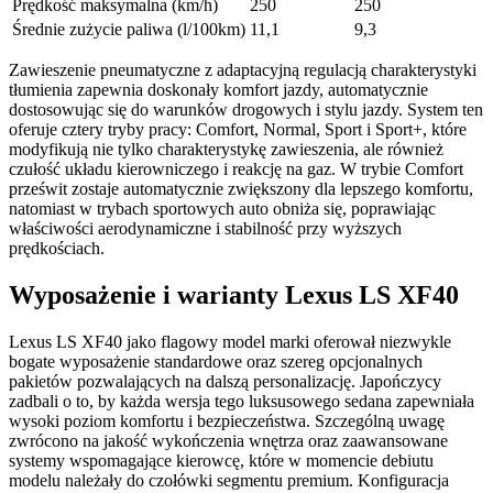
Prędkość maksymalna (km/h)
250
250
Średnie zużycie paliwa (l/100km)
11,1
9,3
Zawieszenie pneumatyczne z adaptacyjną regulacją charakterystyki
tłumienia zapewnia doskonały komfort jazdy, automatycznie
dostosowując się do warunków drogowych i stylu jazdy. System ten
oferuje cztery tryby pracy: Comfort, Normal, Sport i Sport+, które
modyfikują nie tylko charakterystykę zawieszenia, ale również
czułość układu kierowniczego i reakcję na gaz. W trybie Comfort
prześwit zostaje automatycznie zwiększony dla lepszego komfortu,
natomiast w trybach sportowych auto obniża się, poprawiając
właściwości aerodynamiczne i stabilność przy wyższych
prędkościach.
Wyposażenie i warianty Lexus LS XF40
Lexus LS XF40 jako flagowy model marki oferował niezwykle
bogate wyposażenie standardowe oraz szereg opcjonalnych
pakietów pozwalających na dalszą personalizację. Japończycy
zadbali o to, by każda wersja tego luksusowego sedana zapewniała
wysoki poziom komfortu i bezpieczeństwa. Szczególną uwagę
zwrócono na jakość wykończenia wnętrza oraz zaawansowane
systemy wspomagające kierowcę, które w momencie debiutu
modelu należały do czołówki segmentu premium. Konfiguracja