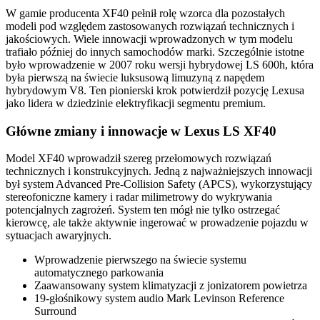
W gamie producenta XF40 pełnił rolę wzorca dla pozostałych
modeli pod względem zastosowanych rozwiązań technicznych i
jakościowych. Wiele innowacji wprowadzonych w tym modelu
trafiało później do innych samochodów marki. Szczególnie istotne
było wprowadzenie w 2007 roku wersji hybrydowej LS 600h, która
była pierwszą na świecie luksusową limuzyną z napędem
hybrydowym V8. Ten pionierski krok potwierdził pozycję Lexusa
jako lidera w dziedzinie elektryfikacji segmentu premium.
Główne zmiany i innowacje w Lexus LS XF40
Model XF40 wprowadził szereg przełomowych rozwiązań
technicznych i konstrukcyjnych. Jedną z najważniejszych innowacji
był system Advanced Pre-Collision Safety (APCS), wykorzystujący
stereofoniczne kamery i radar milimetrowy do wykrywania
potencjalnych zagrożeń. System ten mógł nie tylko ostrzegać
kierowcę, ale także aktywnie ingerować w prowadzenie pojazdu w
sytuacjach awaryjnych.
Wprowadzenie pierwszego na świecie systemu
automatycznego parkowania
Zaawansowany system klimatyzacji z jonizatorem powietrza
19-głośnikowy system audio Mark Levinson Reference
Surround