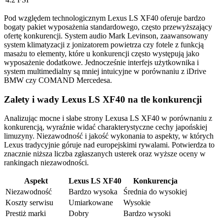
Pod względem technologicznym Lexus LS XF40 oferuje bardzo
bogaty pakiet wyposażenia standardowego, często przewyższający
ofertę konkurencji. System audio Mark Levinson, zaawansowany
system klimatyzacji z jonizatorem powietrza czy fotele z funkcją
masażu to elementy, które u konkurencji często występują jako
wyposażenie dodatkowe. Jednocześnie interfejs użytkownika i
system multimedialny są mniej intuicyjne w porównaniu z iDrive
BMW czy COMAND Mercedesa.
Zalety i wady Lexus LS XF40 na tle konkurencji
Analizując mocne i słabe strony Lexusa LS XF40 w porównaniu z
konkurencją, wyraźnie widać charakterystyczne cechy japońskiej
limuzyny. Niezawodność i jakość wykonania to aspekty, w których
Lexus tradycyjnie góruje nad europejskimi rywalami. Potwierdza to
znacznie niższa liczba zgłaszanych usterek oraz wyższe oceny w
rankingach niezawodności.
Aspekt
Lexus LS XF40
Konkurencja
Niezawodność
Bardzo wysoka
Średnia do wysokiej
Koszty serwisu
Umiarkowane
Wysokie
Prestiż marki
Dobry
Bardzo wysoki