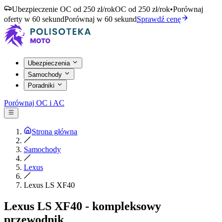
Ubezpieczenie OC od 250 zł/rok
OC od 250 zł/rok
•
Porównaj
oferty w 60 sekund
Porównaj w 60 sekund
Sprawdź cenę
Ubezpieczenia
Samochody
Poradniki
Porównaj OC i AC
Strona główna
Samochody
Lexus
Lexus LS XF40
Lexus LS XF40 - kompleksowy
przewodnik