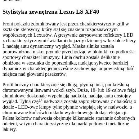
Stylistyka zewnętrzna Lexus LS XF40
Front pojazdu zdominowany jest przez charakterystyczny grill w
kształcie klepsydry, który stał się znakiem rozpoznawczym
współczesnych Lexusów. Agresywnie zarysowane reflektory LED
z charakterystycznymi światłami do jazdy dziennej w kształcie litery
L nadają autu dynamiczny wygląd. Maska silnika została
poprowadzona nisko, płynnie przechodząc w błotniki, co podkreśla
sportowy charakter limuzyny. Linia dachu została delikatnie
obniżona w stosunku do poprzednika, nadając sylwetce bardziej
dynamiczny charakter, jednocześnie zachowując odpowiednią ilość
miejsca nad głowami pasażerów.
Profil boczny charakteryzuje się długą, płynną linią, podkreśloną
chromowanymi listwami wokół szyb. Duże, 18- lub 19-calowe felgi
aluminiowe doskonale wypełniają nadkola, nadając autu dostojny
wygląd. Tylna część nadwozia została zaprojektowana z dbałością o
detale - LED-owe lampy tylne płynnie wtapiają się w nadwozie, a
chromowane końcówki układu wydechowego dodają elegancji.
Paleta kolorów nadwozia obejmuje kilkanaście starannie dobranych
odcieni, w tym charakterystyczne dla marki perłowe i metaliczne
lakiery.