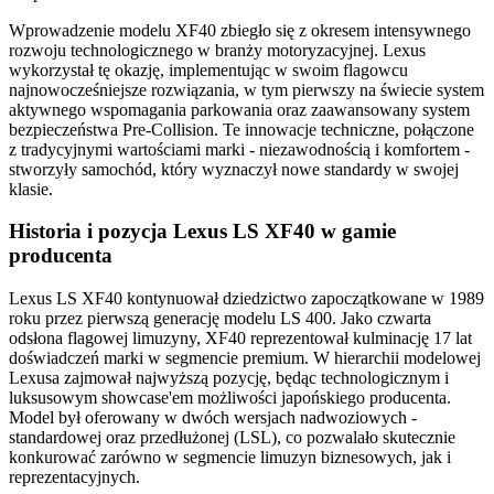
Wprowadzenie modelu XF40 zbiegło się z okresem intensywnego
rozwoju technologicznego w branży motoryzacyjnej. Lexus
wykorzystał tę okazję, implementując w swoim flagowcu
najnowocześniejsze rozwiązania, w tym pierwszy na świecie system
aktywnego wspomagania parkowania oraz zaawansowany system
bezpieczeństwa Pre-Collision. Te innowacje techniczne, połączone
z tradycyjnymi wartościami marki - niezawodnością i komfortem -
stworzyły samochód, który wyznaczył nowe standardy w swojej
klasie.
Historia i pozycja Lexus LS XF40 w gamie
producenta
Lexus LS XF40 kontynuował dziedzictwo zapoczątkowane w 1989
roku przez pierwszą generację modelu LS 400. Jako czwarta
odsłona flagowej limuzyny, XF40 reprezentował kulminację 17 lat
doświadczeń marki w segmencie premium. W hierarchii modelowej
Lexusa zajmował najwyższą pozycję, będąc technologicznym i
luksusowym showcase'em możliwości japońskiego producenta.
Model był oferowany w dwóch wersjach nadwoziowych -
standardowej oraz przedłużonej (LSL), co pozwalało skutecznie
konkurować zarówno w segmencie limuzyn biznesowych, jak i
reprezentacyjnych.