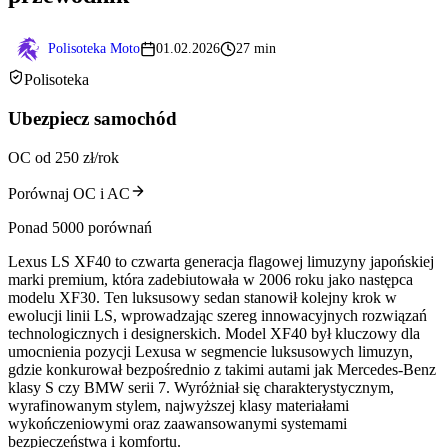
Polisoteka Moto
01.02.2026
27 min
Polisoteka
Ubezpiecz samochód
OC od 250 zł/rok
Porównaj OC i AC
Ponad 5000 porównań
Lexus LS XF40 to czwarta generacja flagowej limuzyny japońskiej
marki premium, która zadebiutowała w 2006 roku jako następca
modelu XF30. Ten luksusowy sedan stanowił kolejny krok w
ewolucji linii LS, wprowadzając szereg innowacyjnych rozwiązań
technologicznych i designerskich. Model XF40 był kluczowy dla
umocnienia pozycji Lexusa w segmencie luksusowych limuzyn,
gdzie konkurował bezpośrednio z takimi autami jak Mercedes-Benz
klasy S czy BMW serii 7. Wyróżniał się charakterystycznym,
wyrafinowanym stylem, najwyższej klasy materiałami
wykończeniowymi oraz zaawansowanymi systemami
bezpieczeństwa i komfortu.