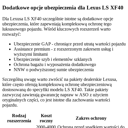
Dodatkowe opcje ubezpieczenia dla Lexus LS XF40
Dla Lexusa LS XF40 szczególnie istotne są dodatkowe opcje
ubezpieczenia, które zapewniają kompleksową ochronę tego
luksusowego pojazdu. Wśród kluczowych rozszerzeń warto
rozważyć:
Ubezpieczenie GAP - chroniące przed utratą wartości pojazdu
Assistance premium - z rozszerzonym zakresem usług i
wyższymi limitami
Ubezpieczenie szyb i elementów szklanych
Ochrona bagażu i wyposażenia dodatkowego
NNW o podwyższonej sumie ubezpieczenia
Szczególną uwagę warto zwrócić na pakiety dealerskie Lexusa,
które często oferują kompleksową ochronę ubezpieczeniową
dostosowaną do specyfiki modelu LS XF40. Takie pakiety
zazwyczaj zawierają gwarancję napraw w ASO z użyciem
oryginalnych części, co jest istotne dla zachowania wartości
pojazdu.
Rodzaj
Koszt
Zakres ochrony
rozszerzenia
roczny
2000-4000
Ochrona przed spadkiem wartości do