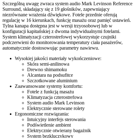
Szczególną uwagę zwraca system audio Mark Levinson Reference
Surround, składający się z 19 głośników, zapewniający
niezrównane wrażenia dźwiękowe. Fotele przednie oferują
regulację w 16 kierunkach, funkcję masażu oraz pamięć ustawień.
Tylna kanapa dostępna jest w wersji trzyosobowej lub w
konfiguracji kapitańskiej z dwoma indywidualnymi fotelami.
System klimatyzacji czterostrefowej wykorzystuje czujniki
podczerwieni do monitorowania temperatury ciała pasażerów,
automatycznie dostosowując parametry nawiewu.
Wysokiej jakości materiały wykończeniowe:
Skóra semi-anilinowa
Drewno shimamoku
Alcantara na podsufitce
Szczotkowane aluminium
Zaawansowane systemy komfortu:
Fotele z funkcją masażu
Klimatyzacja czterostrefowa
System audio Mark Levinson
Elektrycznie sterowane rolety
Ergonomiczne rozwiązania:
Intuicyjny interfejs sterowania
Podświetlenie ambient
Elektrycznie otwierany bagażnik
System bezkluczykowy