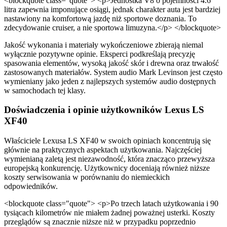
<blockquote class="quote"> <p>Jednostka V8 o pojemności 4.6
litra zapewnia imponujące osiągi, jednak charakter auta jest bardziej
nastawiony na komfortową jazdę niż sportowe doznania. To
zdecydowanie cruiser, a nie sportowa limuzyna.</p> </blockquote>
Jakość wykonania i materiały wykończeniowe zbierają niemal
wyłącznie pozytywne opinie. Eksperci podkreślają precyzję
spasowania elementów, wysoką jakość skór i drewna oraz trwałość
zastosowanych materiałów. System audio Mark Levinson jest często
wymieniany jako jeden z najlepszych systemów audio dostępnych
w samochodach tej klasy.
Doświadczenia i opinie użytkowników Lexus LS
XF40
Właściciele Lexusa LS XF40 w swoich opiniach koncentrują się
głównie na praktycznych aspektach użytkowania. Najczęściej
wymienianą zaletą jest niezawodność, która znacząco przewyższa
europejską konkurencję. Użytkownicy doceniają również niższe
koszty serwisowania w porównaniu do niemieckich
odpowiedników.
<blockquote class="quote"> <p>Po trzech latach użytkowania i 90
tysiącach kilometrów nie miałem żadnej poważnej usterki. Koszty
przeglądów są znacznie niższe niż w przypadku poprzednio