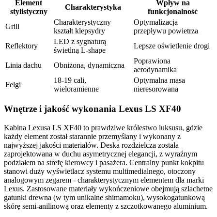
Element
Wpływ na
Charakterystyka
stylistyczny
funkcjonalność
Charakterystyczny
Optymalizacja
Grill
kształt klepsydry
przepływu powietrza
LED z sygnaturą
Reflektory
Lepsze oświetlenie drogi
świetlną L-shape
Poprawiona
Linia dachu
Obniżona, dynamiczna
aerodynamika
18-19 cali,
Optymalna masa
Felgi
wieloramienne
nieresorowana
Wnętrze i jakość wykonania Lexus LS XF40
Kabina Lexusa LS XF40 to prawdziwe królestwo luksusu, gdzie
każdy element został starannie przemyślany i wykonany z
najwyższej jakości materiałów. Deska rozdzielcza została
zaprojektowana w duchu asymetrycznej elegancji, z wyraźnym
podziałem na strefę kierowcy i pasażera. Centralny punkt kokpitu
stanowi duży wyświetlacz systemu multimedialnego, otoczony
analogowym zegarem - charakterystycznym elementem dla marki
Lexus. Zastosowane materiały wykończeniowe obejmują szlachetne
gatunki drewna (w tym unikalne shimamoku), wysokogatunkową
skórę semi-anilinową oraz elementy z szczotkowanego aluminium.