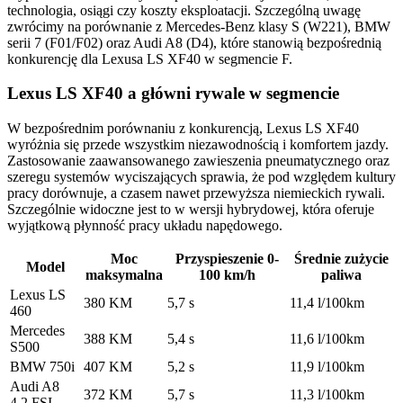
technologia, osiągi czy koszty eksploatacji. Szczególną uwagę
zwrócimy na porównanie z Mercedes-Benz klasy S (W221), BMW
serii 7 (F01/F02) oraz Audi A8 (D4), które stanowią bezpośrednią
konkurencję dla Lexusa LS XF40 w segmencie F.
Lexus LS XF40 a główni rywale w segmencie
W bezpośrednim porównaniu z konkurencją, Lexus LS XF40
wyróżnia się przede wszystkim niezawodnością i komfortem jazdy.
Zastosowanie zaawansowanego zawieszenia pneumatycznego oraz
szeregu systemów wyciszających sprawia, że pod względem kultury
pracy dorównuje, a czasem nawet przewyższa niemieckich rywali.
Szczególnie widoczne jest to w wersji hybrydowej, która oferuje
wyjątkową płynność pracy układu napędowego.
Moc
Przyspieszenie 0-
Średnie zużycie
Model
maksymalna
100 km/h
paliwa
Lexus LS
380 KM
5,7 s
11,4 l/100km
460
Mercedes
388 KM
5,4 s
11,6 l/100km
S500
BMW 750i
407 KM
5,2 s
11,9 l/100km
Audi A8
372 KM
5,7 s
11,3 l/100km
4.2 FSI