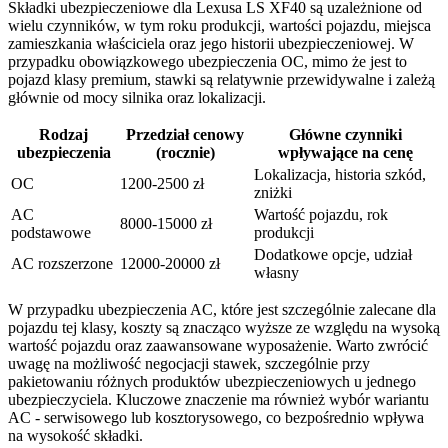
Składki ubezpieczeniowe dla Lexusa LS XF40 są uzależnione od
wielu czynników, w tym roku produkcji, wartości pojazdu, miejsca
zamieszkania właściciela oraz jego historii ubezpieczeniowej. W
przypadku obowiązkowego ubezpieczenia OC, mimo że jest to
pojazd klasy premium, stawki są relatywnie przewidywalne i zależą
głównie od mocy silnika oraz lokalizacji.
Rodzaj
Przedział cenowy
Główne czynniki
ubezpieczenia
(rocznie)
wpływające na cenę
Lokalizacja, historia szkód,
OC
1200-2500 zł
zniżki
AC
Wartość pojazdu, rok
8000-15000 zł
podstawowe
produkcji
Dodatkowe opcje, udział
AC rozszerzone
12000-20000 zł
własny
W przypadku ubezpieczenia AC, które jest szczególnie zalecane dla
pojazdu tej klasy, koszty są znacząco wyższe ze względu na wysoką
wartość pojazdu oraz zaawansowane wyposażenie. Warto zwrócić
uwagę na możliwość negocjacji stawek, szczególnie przy
pakietowaniu różnych produktów ubezpieczeniowych u jednego
ubezpieczyciela. Kluczowe znaczenie ma również wybór wariantu
AC - serwisowego lub kosztorysowego, co bezpośrednio wpływa
na wysokość składki.