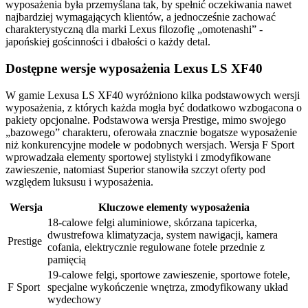
wyposażenia była przemyślana tak, by spełnić oczekiwania nawet
najbardziej wymagających klientów, a jednocześnie zachować
charakterystyczną dla marki Lexus filozofię „omotenashi” -
japońskiej gościnności i dbałości o każdy detal.
Dostępne wersje wyposażenia Lexus LS XF40
W gamie Lexusa LS XF40 wyróżniono kilka podstawowych wersji
wyposażenia, z których każda mogła być dodatkowo wzbogacona o
pakiety opcjonalne. Podstawowa wersja Prestige, mimo swojego
„bazowego” charakteru, oferowała znacznie bogatsze wyposażenie
niż konkurencyjne modele w podobnych wersjach. Wersja F Sport
wprowadzała elementy sportowej stylistyki i zmodyfikowane
zawieszenie, natomiast Superior stanowiła szczyt oferty pod
względem luksusu i wyposażenia.
Wersja
Kluczowe elementy wyposażenia
18-calowe felgi aluminiowe, skórzana tapicerka,
dwustrefowa klimatyzacja, system nawigacji, kamera
Prestige
cofania, elektrycznie regulowane fotele przednie z
pamięcią
19-calowe felgi, sportowe zawieszenie, sportowe fotele,
F Sport
specjalne wykończenie wnętrza, zmodyfikowany układ
wydechowy