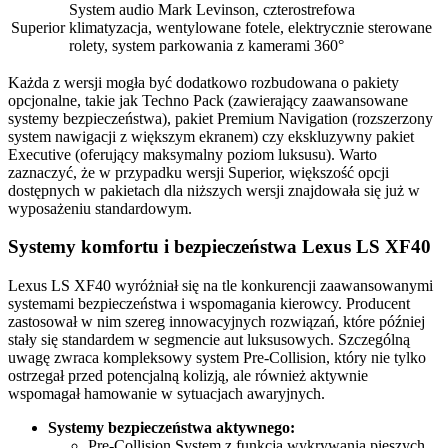
System audio Mark Levinson, czterostrefowa
Superior
klimatyzacja, wentylowane fotele, elektrycznie sterowane
rolety, system parkowania z kamerami 360°
Każda z wersji mogła być dodatkowo rozbudowana o pakiety
opcjonalne, takie jak Techno Pack (zawierający zaawansowane
systemy bezpieczeństwa), pakiet Premium Navigation (rozszerzony
system nawigacji z większym ekranem) czy ekskluzywny pakiet
Executive (oferujący maksymalny poziom luksusu). Warto
zaznaczyć, że w przypadku wersji Superior, większość opcji
dostępnych w pakietach dla niższych wersji znajdowała się już w
wyposażeniu standardowym.
Systemy komfortu i bezpieczeństwa Lexus LS XF40
Lexus LS XF40 wyróżniał się na tle konkurencji zaawansowanymi
systemami bezpieczeństwa i wspomagania kierowcy. Producent
zastosował w nim szereg innowacyjnych rozwiązań, które później
stały się standardem w segmencie aut luksusowych. Szczególną
uwagę zwraca kompleksowy system Pre-Collision, który nie tylko
ostrzegał przed potencjalną kolizją, ale również aktywnie
wspomagał hamowanie w sytuacjach awaryjnych.
Systemy bezpieczeństwa aktywnego:
Pre-Collision System z funkcją wykrywania pieszych