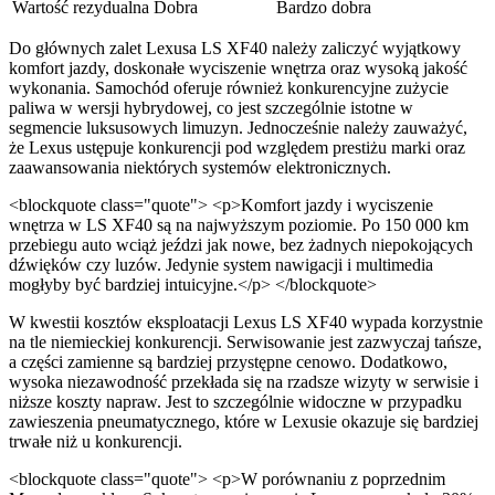
Wartość rezydualna
Dobra
Bardzo dobra
Do głównych zalet Lexusa LS XF40 należy zaliczyć wyjątkowy
komfort jazdy, doskonałe wyciszenie wnętrza oraz wysoką jakość
wykonania. Samochód oferuje również konkurencyjne zużycie
paliwa w wersji hybrydowej, co jest szczególnie istotne w
segmencie luksusowych limuzyn. Jednocześnie należy zauważyć,
że Lexus ustępuje konkurencji pod względem prestiżu marki oraz
zaawansowania niektórych systemów elektronicznych.
<blockquote class="quote"> <p>Komfort jazdy i wyciszenie
wnętrza w LS XF40 są na najwyższym poziomie. Po 150 000 km
przebiegu auto wciąż jeździ jak nowe, bez żadnych niepokojących
dźwięków czy luzów. Jedynie system nawigacji i multimedia
mogłyby być bardziej intuicyjne.</p> </blockquote>
W kwestii kosztów eksploatacji Lexus LS XF40 wypada korzystnie
na tle niemieckiej konkurencji. Serwisowanie jest zazwyczaj tańsze,
a części zamienne są bardziej przystępne cenowo. Dodatkowo,
wysoka niezawodność przekłada się na rzadsze wizyty w serwisie i
niższe koszty napraw. Jest to szczególnie widoczne w przypadku
zawieszenia pneumatycznego, które w Lexusie okazuje się bardziej
trwałe niż u konkurencji.
<blockquote class="quote"> <p>W porównaniu z poprzednim