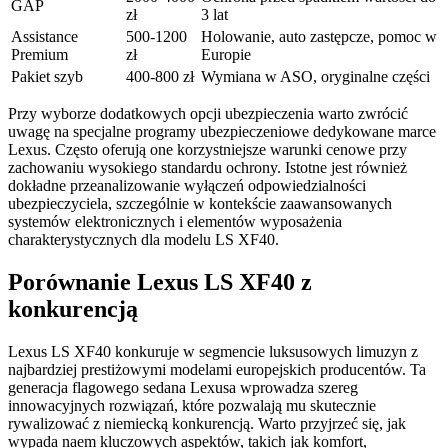
GAP
zł
3 lat
Assistance
500-1200
Holowanie, auto zastępcze, pomoc w
Premium
zł
Europie
Pakiet szyb
400-800 zł
Wymiana w ASO, oryginalne części
Przy wyborze dodatkowych opcji ubezpieczenia warto zwrócić
uwagę na specjalne programy ubezpieczeniowe dedykowane marce
Lexus. Często oferują one korzystniejsze warunki cenowe przy
zachowaniu wysokiego standardu ochrony. Istotne jest również
dokładne przeanalizowanie wyłączeń odpowiedzialności
ubezpieczyciela, szczególnie w kontekście zaawansowanych
systemów elektronicznych i elementów wyposażenia
charakterystycznych dla modelu LS XF40.
Porównanie Lexus LS XF40 z
konkurencją
Lexus LS XF40 konkuruje w segmencie luksusowych limuzyn z
najbardziej prestiżowymi modelami europejskich producentów. Ta
generacja flagowego sedana Lexusa wprowadza szereg
innowacyjnych rozwiązań, które pozwalają mu skutecznie
rywalizować z niemiecką konkurencją. Warto przyjrzeć się, jak
wypada naem kluczowych aspektów, takich jak komfort,