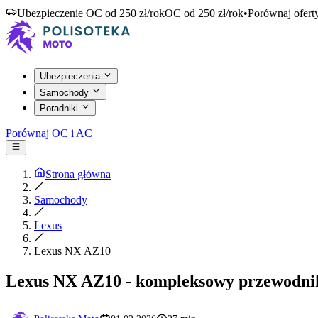
Ubezpieczenie OC od 250 zł/rok
OC od 250 zł/rok
•
Porównaj ofert
Ubezpieczenia
Samochody
Poradniki
Porównaj OC i AC
Strona główna
Samochody
Lexus
Lexus NX AZ10
Lexus NX AZ10 - kompleksowy przewodni