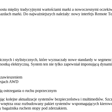
mostu między tradycyjnymi wartościami marki a nowoczesnymi oczeki
zdach marki. Do najważniejszych należały: nowy interfejs Remote To
znych i stylistycznych, które wyznaczały nowe standardy w segmenci
ostką elektryczną. System ten nie tylko zapewniał imponującą dynamik
 zawieszeniem
rsjach AWD
ą ostrzegania o ruchu poprzecznym
ąc kolejne aktualizacje systemów bezpieczeństwa i multimediów. Szcze
e wnętrza oraz rozbudowany pakiet systemów wspomagających kiero
y bagażnika ruchem stopy pod zderzakiem.