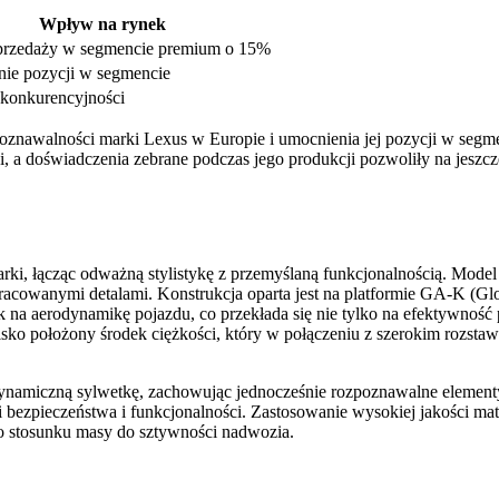
Wpływ na rynek
przedaży w segmencie premium o 15%
ie pozycji w segmencie
konkurencyjności
oznawalności marki Lexus w Europie i umocnienia jej pozycji w seg
i, a doświadczenia zebrane podczas jego produkcji pozwoliły na jeszc
rki, łącząc odważną stylistykę z przemyślaną funkcjonalnością. Mode
racowanymi detalami. Konstrukcja oparta jest na platformie GA-K (Glo
 na aerodynamikę pojazdu, co przekłada się nie tylko na efektywność
isko położony środek ciężkości, który w połączeniu z szerokim rozst
amiczną sylwetkę, zachowując jednocześnie rozpoznawalne elementy sty
i bezpieczeństwa i funkcjonalności. Zastosowanie wysokiej jakości ma
o stosunku masy do sztywności nadwozia.