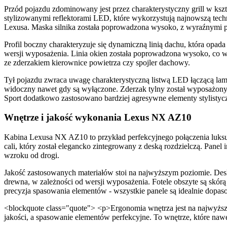
Przód pojazdu zdominowany jest przez charakterystyczny grill w ksz
stylizowanymi reflektorami LED, które wykorzystują najnowszą techno
Lexusa. Maska silnika została poprowadzona wysoko, z wyraźnymi p
Profil boczny charakteryzuje się dynamiczną linią dachu, która opad
wersji wyposażenia. Linia okien została poprowadzona wysoko, co w 
ze zderzakiem kierownice powietrza czy spojler dachowy.
Tył pojazdu zwraca uwagę charakterystyczną listwą LED łączącą lampy
widoczny nawet gdy są wyłączone. Zderzak tylny został wyposażony 
Sport dodatkowo zastosowano bardziej agresywne elementy stylistyczn
Wnętrze i jakość wykonania Lexus NX AZ10
Kabina Lexusa NX AZ10 to przykład perfekcyjnego połączenia luksus
cali, który został elegancko zintegrowany z deską rozdzielczą. Pane
wzroku od drogi.
Jakość zastosowanych materiałów stoi na najwyższym poziomie. De
drewna, w zależności od wersji wyposażenia. Fotele obszyte są skór
precyzja spasowania elementów - wszystkie panele są idealnie dopas
<blockquote class="quote"> <p>Ergonomia wnętrza jest na najwyższym
jakości, a spasowanie elementów perfekcyjne. To wnętrze, które naw