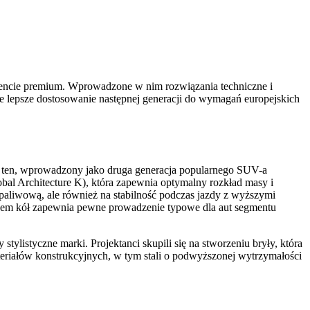
mencie premium. Wprowadzone w nim rozwiązania techniczne i
ze lepsze dostosowanie następnej generacji do wymagań europejskich
l ten, wprowadzony jako druga generacja popularnego SUV-a
bal Architecture K), która zapewnia optymalny rozkład masy i
 paliwową, ale również na stabilność podczas jazdy z wyższymi
awem kół zapewnia pewne prowadzenie typowe dla aut segmentu
listyczne marki. Projektanci skupili się na stworzeniu bryły, która
teriałów konstrukcyjnych, w tym stali o podwyższonej wytrzymałości