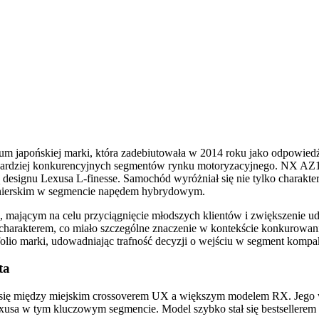
japońskiej marki, która zadebiutowała w 2014 roku jako odpowiedź 
jbardziej konkurencyjnych segmentów rynku motoryzacyjnego. NX AZ1
 designu Lexusa L-finesse. Samochód wyróżniał się nie tylko charakter
onierskim w segmencie napędem hybrydowym.
ającym na celu przyciągnięcie młodszych klientów i zwiększenie ud
 charakterem, co miało szczególne znaczenie w kontekście konkurowa
ortfolio marki, udowadniając trafność decyzji o wejściu w segment k
ta
ąc się między miejskim crossoverem UX a większym modelem RX. Jego
a w tym kluczowym segmencie. Model szybko stał się bestsellerem mar