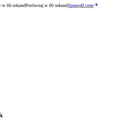
y w 60 sekund
Porównaj w 60 sekund
Sprawdź cenę
k