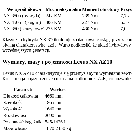
Wersja silnikowa
Moc maksymalna
Moment obrotowy
Przys
NX 350h (hybryda)
242 KM
239 Nm
7,7 s
NX 450h+ (plug-in)
306 KM
227 Nm
6,3 s
NX 350 (benzynowy)
275 KM
430 Nm
7,0 s
Klasyczna hybryda NX 350h oferuje zbalansowane osiągi przy zacho
płynną charakterystykę jazdy. Warto podkreślić, że układ hybrydowy 
wcześniejszych generacji.
Wymiary, masy i pojemności Lexus NX AZ10
Lexus NX AZ10 charakteryzuje się przemyślanymi wymiarami zewnęt
Konstrukcja pojazdu została oparta na platformie GA-K, co pozwol
Parametr
Wartość
Długość całkowita
4660 mm
Szerokość
1865 mm
Wysokość
1640 mm
Rozstaw osi
2690 mm
Pojemność bagażnika
545-1436 l
Masa własna
1870-2150 kg