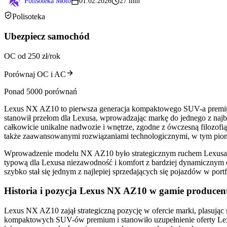
Polisoteka Moto
01.02.2026
27 min
Polisoteka
Ubezpiecz samochód
OC od 250 zł/rok
Porównaj OC i AC
Ponad 5000 porównań
Lexus NX AZ10 to pierwsza generacja kompaktowego SUV-a premium 
stanowił przełom dla Lexusa, wprowadzając markę do jednego z na
całkowicie unikalne nadwozie i wnętrze, zgodne z ówczesną filozofią
także zaawansowanymi rozwiązaniami technologicznymi, w tym pi
Wprowadzenie modelu NX AZ10 było strategicznym ruchem Lexusa, m
typową dla Lexusa niezawodność i komfort z bardziej dynamicznym
szybko stał się jednym z najlepiej sprzedających się pojazdów w p
Historia i pozycja Lexus NX AZ10 w gamie producen
Lexus NX AZ10 zajął strategiczną pozycję w ofercie marki, plasuj
kompaktowych SUV-ów premium i stanowiło uzupełnienie oferty Lexus