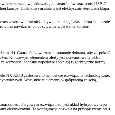
żona w bezprzewodową ładowarkę do smartfonów oraz porty USB-C.
lnej kanapy. Dodatkowym atutem jest elektrycznie sterowana klapa
xus zastosował również aktywną redukcję hałasu, która skutecznie
e również nawilża je, co pozytywnie wpływa na komfort
ę marki. Gama silnikowa została starannie dobrana, aby zaspokoić
ażeń. Kluczowym elementem oferty jest zaawansowany układ
 że wszystkie jednostki napędowe spełniają rygorystyczne normy
odelu NX AZ10 zastosowano najnowsze rozwiązania technologiczne,
hybrydowych. Wszystkie te elementy współpracują ze sobą,
zeznaczeniem. Flagowym rozwiązaniem jest układ hybrydowy typu
ami elektrycznymi. Ta konfiguracja pozwala na przyspieszenie od 0