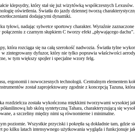
tałcie klepsydry, który stał się już wizytówką współczesnych Lexusów
logię oświetlenia. Światła do jazdy dziennej tworzą charakterystyczny
rzetłoczeniami dodającymi dynamiki.
a ku tyłowi, nadając sylwetce sportowy charakter. Wyraźnie zaznaczone 
połączeniu z czarnym słupkiem C tworzy efekt „pływającego dachu”. P
, która rozciąga się na całą szerokość nadwozia. Światła tylne wykor
w zintegrowany dyfuzor, który nie tylko poprawia właściwości aerody
e, w tym większy spojler i specjalne wzory felg.
u, ergonomii i nowoczesnych technologii. Centralnym elementem kokp
l instrumentów został zaprojektowany zgodnie z koncepcją Tazuna, któr
ska rozdzielcza została wykończona miękkimi tworzywami wysokiej j
ą półanilinową lub skórą syntetyczną Tahara, charakteryzującą się wy
owane, a szczeliny między nimi są równomierne i minimalne.
 poziomie. Wszystkie przyciski i pokrętła są dokładnie tam, gdzie s
et po kilku latach intensywnego użytkowania wygląda i funkcjonuje j