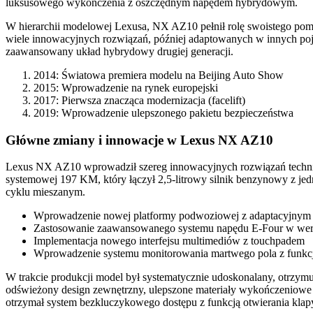
luksusowego wykończenia z oszczędnym napędem hybrydowym.
W hierarchii modelowej Lexusa, NX AZ10 pełnił rolę swoistego po
wiele innowacyjnych rozwiązań, później adaptowanych w innych poja
zaawansowany układ hybrydowy drugiej generacji.
2014: Światowa premiera modelu na Beijing Auto Show
2015: Wprowadzenie na rynek europejski
2017: Pierwsza znacząca modernizacja (facelift)
2019: Wprowadzenie ulepszonego pakietu bezpieczeństwa
Główne zmiany i innowacje w Lexus NX AZ10
Lexus NX AZ10 wprowadził szereg innowacyjnych rozwiązań technic
systemowej 197 KM, który łączył 2,5-litrowy silnik benzynowy z jedn
cyklu mieszanym.
Wprowadzenie nowej platformy podwoziowej z adaptacyjnym
Zastosowanie zaawansowanego systemu napędu E-Four w we
Implementacja nowego interfejsu multimediów z touchpadem
Wprowadzenie systemu monitorowania martwego pola z funkcj
W trakcie produkcji model był systematycznie udoskonalany, otrzymuj
odświeżony design zewnętrzny, ulepszone materiały wykończeniow
otrzymał system bezkluczykowego dostępu z funkcją otwierania klap