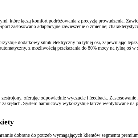
, które łączą komfort podróżowania z precyzją prowadzenia. Zawies
port zastosowano adaptacyjne zawieszenie o zmiennej charakterystyce
ystuje dodatkowy silnik elektryczny na tylnej osi, zapewniając lep
 automatyczny, z możliwością przekazania do 80% mocy na tylną oś w
zestrojony, oferując odpowiednie wyczucie i feedback. Zastosowanie 
w zakrętach. System hamulcowy wykorzystuje tarcze wentylowane na pr
kiety
annie dobrane do potrzeb wymagających klientów segmentu premium. J