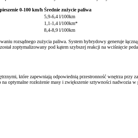
pieszenie 0-100 km/h
Średnie zużycie paliwa
5,9-6,4 l/100km
1,1-1,4 l/100km*
8,4-8,9 l/100km
waniu rozsądnego zużycia paliwa. System hybrydowy generuje łączną 
został zoptymalizowany pod kątem szybszej reakcji na wciśnięcie peda
rznymi, które zapewniają odpowiednią przestronność wnętrza przy z
iło na optymalne rozłożenie masy i zwiększenie sztywności nadwozia 