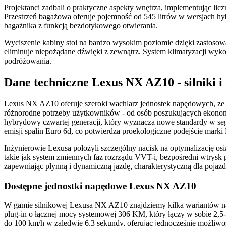
Projektanci zadbali o praktyczne aspekty wnętrza, implementując 
Przestrzeń bagażowa oferuje pojemność od 545 litrów w wersjach hy
bagażnika z funkcją bezdotykowego otwierania.
Wyciszenie kabiny stoi na bardzo wysokim poziomie dzięki zastosow
eliminuje niepożądane dźwięki z zewnątrz. System klimatyzacji wyko
podróżowania.
Dane techniczne Lexus NX AZ10 - silniki i 
Lexus NX AZ10 oferuje szeroki wachlarz jednostek napędowych, ze 
różnorodne potrzeby użytkowników - od osób poszukujących ekon
hybrydowy czwartej generacji, który wyznacza nowe standardy w seg
emisji spalin Euro 6d, co potwierdza proekologiczne podejście mark
Inżynierowie Lexusa położyli szczególny nacisk na optymalizację 
takie jak system zmiennych faz rozrządu VVT-i, bezpośredni wtrys
zapewniając płynną i dynamiczną jazdę, charakterystyczną dla poja
Dostępne jednostki napędowe Lexus NX AZ10
W gamie silnikowej Lexusa NX AZ10 znajdziemy kilka wariantów nap
plug-in o łącznej mocy systemowej 306 KM, który łączy w sobie 2,5-
do 100 km/h w zaledwie 6,3 sekundy, oferując jednocześnie możliwo