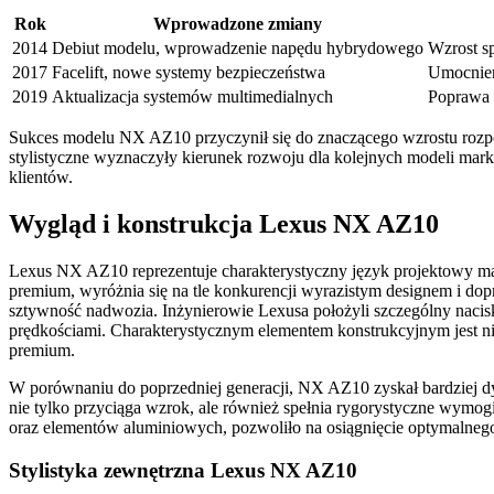
Rok
Wprowadzone zmiany
2014
Debiut modelu, wprowadzenie napędu hybrydowego
Wzrost s
2017
Facelift, nowe systemy bezpieczeństwa
Umocnien
2019
Aktualizacja systemów multimedialnych
Poprawa 
Sukces modelu NX AZ10 przyczynił się do znaczącego wzrostu rozp
stylistyczne wyznaczyły kierunek rozwoju dla kolejnych modeli mark
klientów.
Wygląd i konstrukcja Lexus NX AZ10
Lexus NX AZ10 reprezentuje charakterystyczny język projektowy ma
premium, wyróżnia się na tle konkurencji wyrazistym designem i dop
sztywność nadwozia. Inżynierowie Lexusa położyli szczególny nacisk
prędkościami. Charakterystycznym elementem konstrukcyjnym jest n
premium.
W porównaniu do poprzedniej generacji, NX AZ10 zyskał bardziej dyn
nie tylko przyciąga wzrok, ale również spełnia rygorystyczne wymog
oraz elementów aluminiowych, pozwoliło na osiągnięcie optymalneg
Stylistyka zewnętrzna Lexus NX AZ10