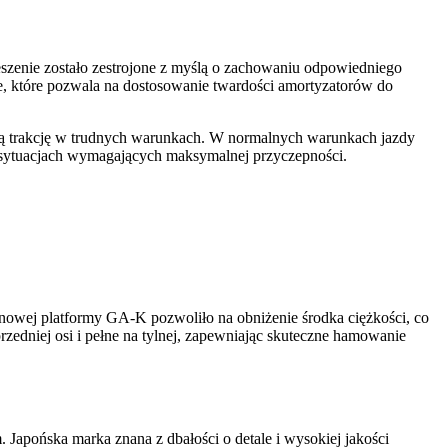
zenie zostało zestrojone z myślą o zachowaniu odpowiedniego
, które pozwala na dostosowanie twardości amortyzatorów do
szą trakcję w trudnych warunkach. W normalnych warunkach jazdy
 sytuacjach wymagających maksymalnej przyczepności.
nowej platformy GA-K pozwoliło na obniżenie środka ciężkości, co
zedniej osi i pełne na tylnej, zapewniając skuteczne hamowanie
apońska marka znana z dbałości o detale i wysokiej jakości