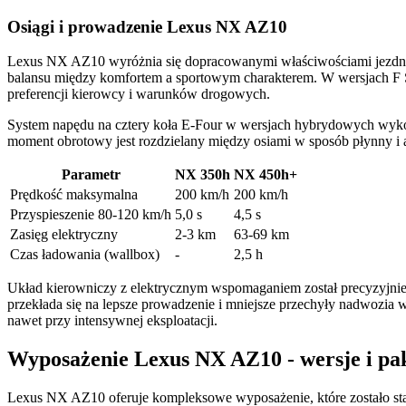
Osiągi i prowadzenie Lexus NX AZ10
Lexus NX AZ10 wyróżnia się dopracowanymi właściwościami jezdnymi
balansu między komfortem a sportowym charakterem. W wersjach F S
preferencji kierowcy i warunków drogowych.
System napędu na cztery koła E-Four w wersjach hybrydowych wykorz
moment obrotowy jest rozdzielany między osiami w sposób płynny i
Parametr
NX 350h
NX 450h+
Prędkość maksymalna
200 km/h
200 km/h
Przyspieszenie 80-120 km/h
5,0 s
4,5 s
Zasięg elektryczny
2-3 km
63-69 km
Czas ładowania (wallbox)
-
2,5 h
Układ kierowniczy z elektrycznym wspomaganiem został precyzyjnie 
przekłada się na lepsze prowadzenie i mniejsze przechyły nadwozia 
nawet przy intensywnej eksploatacji.
Wyposażenie Lexus NX AZ10 - wersje i pa
Lexus NX AZ10 oferuje kompleksowe wyposażenie, które zostało star