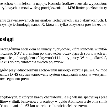
liczne schowki i miejsca na napoje. Konsola środkowa została wyposa
brydowych, z możliwością powiększenia do 1436 litrów po złożeniu ty
aniu zaawansowanych materiałów izolacyjnych i szyb akustycznych. Le
rzystuje technologię nanoe X, która nie tylko oczyszcza powietrze, al
osiągi
szczególnym naciskiem na układy hybrydowe, które stanowią wizytówk
omicznego SUV-a premium po kierowców oczekujących sportowych wr
mencie pod względem efektywności i kultury pracy. Warto podkreślić,
i Lexus do projektowania swoich pojazdów.
osiągów przy jednoczesnym zachowaniu niskiego zużycia paliwa. W m
k paliwa D-4S czy zaawansowany system zarządzania mocą w wersjach 
zdów segmentu premium.
ędowych, z których każdy charakteryzuje się własną specyfiką i pr
litrowy silnik benzynowy pracujący w cyklu Atkinsona z dwoma silnik
ść pokonania do 63 km w trybie całkowicie elektrycznym.