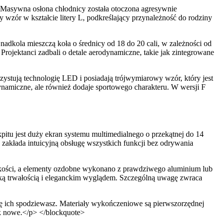
. Masywna osłona chłodnicy została otoczona agresywnie
 wzór w kształcie litery L, podkreślający przynależność do rodziny
nadkola mieszczą koła o średnicy od 18 do 20 cali, w zależności od
rojektanci zadbali o detale aerodynamiczne, takie jak zintegrowane
zystują technologię LED i posiadają trójwymiarowy wzór, który jest
namiczne, ale również dodaje sportowego charakteru. W wersji F
itu jest duży ekran systemu multimedialnego o przekątnej do 14
a zakłada intuicyjną obsługę wszystkich funkcji bez odrywania
akości, a elementy ozdobne wykonano z prawdziwego aluminium lub
soką trwałością i eleganckim wyglądem. Szczególną uwagę zwraca
ię ich spodziewasz. Materiały wykończeniowe są pierwszorzędnej
ak nowe.</p> </blockquote>