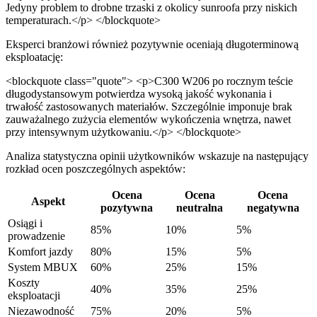
Jedyny problem to drobne trzaski z okolicy sunroofa przy niskich
temperaturach.</p> </blockquote>
Eksperci branżowi również pozytywnie oceniają długoterminową
eksploatację:
<blockquote class="quote"> <p>C300 W206 po rocznym teście
długodystansowym potwierdza wysoką jakość wykonania i
trwałość zastosowanych materiałów. Szczególnie imponuje brak
zauważalnego zużycia elementów wykończenia wnętrza, nawet
przy intensywnym użytkowaniu.</p> </blockquote>
Analiza statystyczna opinii użytkowników wskazuje na następujący
rozkład ocen poszczególnych aspektów:
Ocena
Ocena
Ocena
Aspekt
pozytywna
neutralna
negatywna
Osiągi i
85%
10%
5%
prowadzenie
Komfort jazdy
80%
15%
5%
System MBUX
60%
25%
15%
Koszty
40%
35%
25%
eksploatacji
Niezawodność
75%
20%
5%