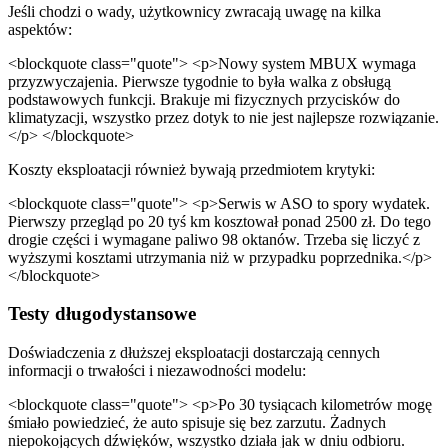
Jeśli chodzi o wady, użytkownicy zwracają uwagę na kilka
aspektów:
<blockquote class="quote"> <p>Nowy system MBUX wymaga
przyzwyczajenia. Pierwsze tygodnie to była walka z obsługą
podstawowych funkcji. Brakuje mi fizycznych przycisków do
klimatyzacji, wszystko przez dotyk to nie jest najlepsze rozwiązanie.
</p> </blockquote>
Koszty eksploatacji również bywają przedmiotem krytyki:
<blockquote class="quote"> <p>Serwis w ASO to spory wydatek.
Pierwszy przegląd po 20 tyś km kosztował ponad 2500 zł. Do tego
drogie części i wymagane paliwo 98 oktanów. Trzeba się liczyć z
wyższymi kosztami utrzymania niż w przypadku poprzednika.</p>
</blockquote>
Testy długodystansowe
Doświadczenia z dłuższej eksploatacji dostarczają cennych
informacji o trwałości i niezawodności modelu:
<blockquote class="quote"> <p>Po 30 tysiącach kilometrów mogę
śmiało powiedzieć, że auto spisuje się bez zarzutu. Żadnych
niepokojących dźwięków, wszystko działa jak w dniu odbioru.