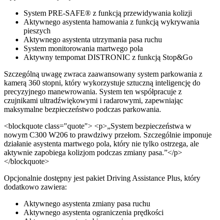
System PRE-SAFE® z funkcją przewidywania kolizji
Aktywnego asystenta hamowania z funkcją wykrywania
pieszych
Aktywnego asystenta utrzymania pasa ruchu
System monitorowania martwego pola
Aktywny tempomat DISTRONIC z funkcją Stop&Go
Szczególną uwagę zwraca zaawansowany system parkowania z
kamerą 360 stopni, który wykorzystuje sztuczną inteligencję do
precyzyjnego manewrowania. System ten współpracuje z
czujnikami ultradźwiękowymi i radarowymi, zapewniając
maksymalne bezpieczeństwo podczas parkowania.
<blockquote class="quote"> <p>„System bezpieczeństwa w
nowym C300 W206 to prawdziwy przełom. Szczególnie imponuje
działanie asystenta martwego pola, który nie tylko ostrzega, ale
aktywnie zapobiega kolizjom podczas zmiany pasa.”</p>
</blockquote>
Opcjonalnie dostępny jest pakiet Driving Assistance Plus, który
dodatkowo zawiera:
Aktywnego asystenta zmiany pasa ruchu
Aktywnego asystenta ograniczenia prędkości