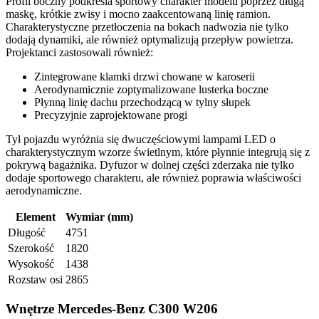
Profil boczny podkreśla sportowy charakter modelu poprzez długą
maskę, krótkie zwisy i mocno zaakcentowaną linię ramion.
Charakterystyczne przetłoczenia na bokach nadwozia nie tylko
dodają dynamiki, ale również optymalizują przepływ powietrza.
Projektanci zastosowali również:
Zintegrowane klamki drzwi chowane w karoserii
Aerodynamicznie zoptymalizowane lusterka boczne
Płynną linię dachu przechodzącą w tylny słupek
Precyzyjnie zaprojektowane progi
Tył pojazdu wyróżnia się dwuczęściowymi lampami LED o
charakterystycznym wzorze świetlnym, które płynnie integrują się z
pokrywą bagażnika. Dyfuzor w dolnej części zderzaka nie tylko
dodaje sportowego charakteru, ale również poprawia właściwości
aerodynamiczne.
Element
Wymiar (mm)
Długość
4751
Szerokość
1820
Wysokość
1438
Rozstaw osi
2865
Wnętrze Mercedes-Benz C300 W206