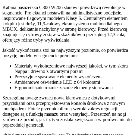
Kabina pasażerska C300 W206 stanowi prawdziwą rewolucję w
segmencie. Projektanci postawili na minimalistyczne podejście,
inspirowane flagowym modelem Klasy S. Centralnym elementem
kokpitu jest duży, 11,9-calowy ekran systemu multimedialnego
MBUX, delikatnie nachylony w stronę kierowcy. Przed kierowcą
znajduje się cyfrowy zestaw wskaźników o przekątnej 12,3 cala,
oferujący różne tryby wyświetlania.
Jakość wykończenia stoi na najwyższym poziomie, co potwierdza
pozycję modelu w segmencie premium:
Materiały wykończeniowe najwyższej jakości, w tym skóra
Nappa i drewno z otwartymi porami
Precyzyjnie spasowane elementy wykończenia
Ambientowe oświetlenie LED z 64 kolorami
Ergonomicznie rozmieszczone elementy sterowania
Szczególną uwagę zwraca nowa kierownica z dotykowymi
przyciskami oraz przeprojektowana konsola środkowa z nowym
touchpadem. Fotele przednie oferują szeroki zakres regulacji i
dostępne są z funkcją masażu oraz wentylacji. Przestrzeń na nogi
zarówno z przodu, jak i z tyłu została zwiększona w porównaniu do
poprzedniej generacji.