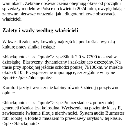
warunkach. Zebrane doświadczenia obejmują okres od początku
sprzedaży modelu w Polsce do kwietnia 2024 roku, uwzględniając
zarówno pierwsze wrażenia, jak i długoterminowe obserwacje
właścicieli.
Zalety i wady według właścicieli
W kwestii zalet, użytkownicy najczęściej podkreślają wysoką
kulturę pracy silnika i osiągi:
<blockquote class="quote"> <p>Silnik 2.0 w C300 to strzał w
dziesiątkę. Elastyczny, dynamiczny i zaskakująco oszczędny. Na
trasie przy spokojnej jeździe schodzi poniżej 7l/100km, w mieście
około 9-10l. Przyspieszenie imponujące, szczególnie w trybie
Sport+.</p> </blockquote>
Komfort jazdy i wyciszenie kabiny również zbierają pozytywne
opinie:
<blockquote class="quote"> <p>Po przesiadce z poprzedniej
generacji różnica jest kolosalna. Wyciszenie na poziomie klasy E,
zawieszenie świetnie filtruje nierówności. System audio Burmester
robi robotę, a fotele z masażem to prawdziwy rarytas w tej klasie.
</p> </blockquote>