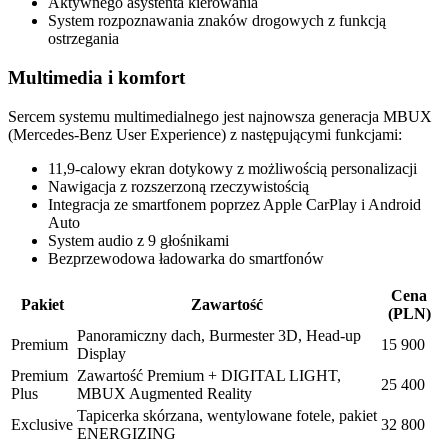
Aktywnego asystenta kierowania
System rozpoznawania znaków drogowych z funkcją
ostrzegania
Multimedia i komfort
Sercem systemu multimedialnego jest najnowsza generacja MBUX
(Mercedes-Benz User Experience) z następującymi funkcjami:
11,9-calowy ekran dotykowy z możliwością personalizacji
Nawigacja z rozszerzoną rzeczywistością
Integracja ze smartfonem poprzez Apple CarPlay i Android
Auto
System audio z 9 głośnikami
Bezprzewodowa ładowarka do smartfonów
Cena
Pakiet
Zawartość
(PLN)
Panoramiczny dach, Burmester 3D, Head-up
Premium
15 900
Display
Premium
Zawartość Premium + DIGITAL LIGHT,
25 400
Plus
MBUX Augmented Reality
Tapicerka skórzana, wentylowane fotele, pakiet
Exclusive
32 800
ENERGIZING