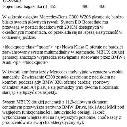
(l/100km)
Pojemność bagażnika (l)
455
480
460
W zakresie osiągów Mercedes-Benz C300 W206 plasuje się bardzo
blisko swoich głównych rywali. System EQ Boost daje mu
przewagę w postaci dodatkowych 20 KM dostępnych w
określonych momentach, co przekłada się na lepszą elastyczność w
codziennej jeździe.
<blockquote class="quote"> <p>Nowa Klasa C oferuje najbardziej
zaawansowany system multimedialny w segmencie. MBUX drugiej
generacji znacząco wyprzedza rozwiązania stosowane przez BMW i
Audi.</p> </blockquote>
W kwestii komfortu jazdy Mercedes tradycyjnie wyznacza wysokie
standardy. Zawieszenie C300 zostało zestrojone z naciskiem na
komfort, podczas gdy BMW 330i oferuje bardziej sportowy
charakter. Audi A4 plasuje się pomiędzy tymi dwoma filozofiami,
starając się łączyć oba aspekty.
System MBUX drugiej generacji z 11,9-calowym ekranem
centralnym przewyższa zarówno BMW iDrive, jak i Audi MMI pod
względem funkcjonalności i intuicyjności obsługi. Jakość
wykończenia wnętrza stoi na najwyższym poziomie, choć każdy z
producentów ma swój charakterystyczny styl: