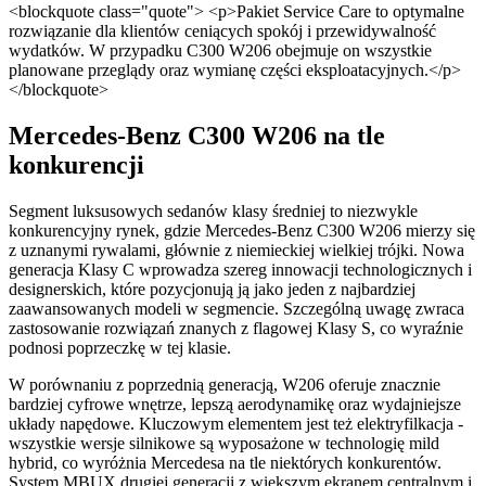
<blockquote class="quote"> <p>Pakiet Service Care to optymalne
rozwiązanie dla klientów ceniących spokój i przewidywalność
wydatków. W przypadku C300 W206 obejmuje on wszystkie
planowane przeglądy oraz wymianę części eksploatacyjnych.</p>
</blockquote>
Mercedes-Benz C300 W206 na tle
konkurencji
Segment luksusowych sedanów klasy średniej to niezwykle
konkurencyjny rynek, gdzie Mercedes-Benz C300 W206 mierzy się
z uznanymi rywalami, głównie z niemieckiej wielkiej trójki. Nowa
generacja Klasy C wprowadza szereg innowacji technologicznych i
designerskich, które pozycjonują ją jako jeden z najbardziej
zaawansowanych modeli w segmencie. Szczególną uwagę zwraca
zastosowanie rozwiązań znanych z flagowej Klasy S, co wyraźnie
podnosi poprzeczkę w tej klasie.
W porównaniu z poprzednią generacją, W206 oferuje znacznie
bardziej cyfrowe wnętrze, lepszą aerodynamikę oraz wydajniejsze
układy napędowe. Kluczowym elementem jest też elektryfilkacja -
wszystkie wersje silnikowe są wyposażone w technologię mild
hybrid, co wyróżnia Mercedesa na tle niektórych konkurentów.
System MBUX drugiej generacji z większym ekranem centralnym i