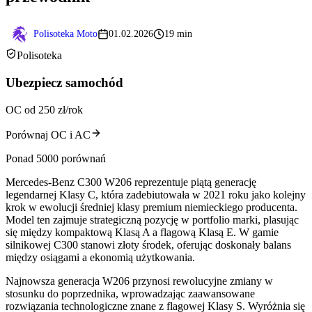
Polisoteka Moto
01.02.2026
19 min
Polisoteka
Ubezpiecz samochód
OC od 250 zł/rok
Porównaj OC i AC
Ponad 5000 porównań
Mercedes-Benz C300 W206 reprezentuje piątą generację
legendarnej Klasy C, która zadebiutowała w 2021 roku jako kolejny
krok w ewolucji średniej klasy premium niemieckiego producenta.
Model ten zajmuje strategiczną pozycję w portfolio marki, plasując
się między kompaktową Klasą A a flagową Klasą E. W gamie
silnikowej C300 stanowi złoty środek, oferując doskonały balans
między osiągami a ekonomią użytkowania.
Najnowsza generacja W206 przynosi rewolucyjne zmiany w
stosunku do poprzednika, wprowadzając zaawansowane
rozwiązania technologiczne znane z flagowej Klasy S. Wyróżnia się