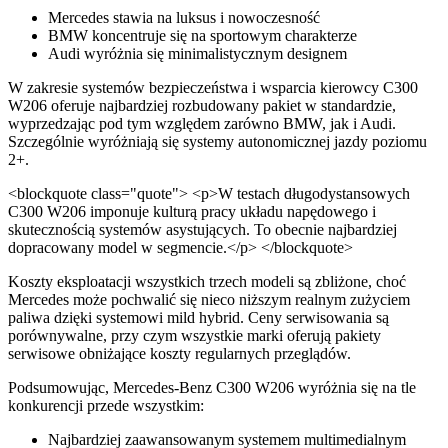
Mercedes stawia na luksus i nowoczesność
BMW koncentruje się na sportowym charakterze
Audi wyróżnia się minimalistycznym designem
W zakresie systemów bezpieczeństwa i wsparcia kierowcy C300
W206 oferuje najbardziej rozbudowany pakiet w standardzie,
wyprzedzając pod tym względem zarówno BMW, jak i Audi.
Szczególnie wyróżniają się systemy autonomicznej jazdy poziomu
2+.
<blockquote class="quote"> <p>W testach długodystansowych
C300 W206 imponuje kulturą pracy układu napędowego i
skutecznością systemów asystujących. To obecnie najbardziej
dopracowany model w segmencie.</p> </blockquote>
Koszty eksploatacji wszystkich trzech modeli są zbliżone, choć
Mercedes może pochwalić się nieco niższym realnym zużyciem
paliwa dzięki systemowi mild hybrid. Ceny serwisowania są
porównywalne, przy czym wszystkie marki oferują pakiety
serwisowe obniżające koszty regularnych przeglądów.
Podsumowując, Mercedes-Benz C300 W206 wyróżnia się na tle
konkurencji przede wszystkim:
Najbardziej zaawansowanym systemem multimedialnym