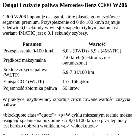
Osiągi i zużycie paliwa Mercedes-Benz C300 W206
C300 W206 imponuje osiągami, które plasują go w czołówce
segmentu premium. Przyspieszenie od 0 do 100 km/h zajmuje
zaledwie 6,0 sekundy w wersji z napędem tylnym, natomiast
wariant 4MATIC jest o 0,1 sekundy szybszy.
Parametr
Wartość
Przyspieszenie 0-100 km/h
6,0 s (RWD) / 5,9 s (4MATIC)
250 km/h (elektronicznie
Prędkość maksymalna
ograniczona)
Średnie zużycie paliwa
6,9-7,3 l/100 km
(WLTP)
Emisja CO2 (WLTP)
157-166 g/km
Pojemność zbiornika paliwa
66 litrów
W praktyce, użytkownicy raportują zróżnicowane wartości zużycia
paliwa:
<blockquote class="quote"> <p>W cyklu mieszanym realnie można
osiągnąć spalanie na poziomie 7,5-8,0 l/100 km, co przy tej mocy
jest bardzo dobrym wynikiem.</p> </blockquote>