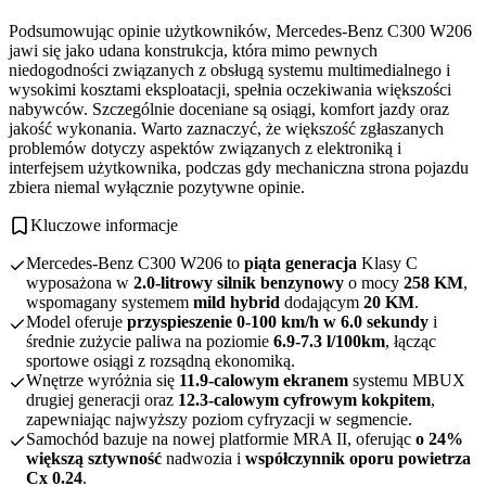
Podsumowując opinie użytkowników, Mercedes-Benz C300 W206
jawi się jako udana konstrukcja, która mimo pewnych
niedogodności związanych z obsługą systemu multimedialnego i
wysokimi kosztami eksploatacji, spełnia oczekiwania większości
nabywców. Szczególnie doceniane są osiągi, komfort jazdy oraz
jakość wykonania. Warto zaznaczyć, że większość zgłaszanych
problemów dotyczy aspektów związanych z elektroniką i
interfejsem użytkownika, podczas gdy mechaniczna strona pojazdu
zbiera niemal wyłącznie pozytywne opinie.
Kluczowe informacje
Mercedes-Benz C300 W206 to
piąta generacja
Klasy C
wyposażona w
2.0-litrowy silnik benzynowy
o mocy
258 KM
,
wspomagany systemem
mild hybrid
dodającym
20 KM
.
Model oferuje
przyspieszenie 0-100 km/h w 6.0 sekundy
i
średnie zużycie paliwa na poziomie
6.9-7.3 l/100km
, łącząc
sportowe osiągi z rozsądną ekonomiką.
Wnętrze wyróżnia się
11.9-calowym ekranem
systemu MBUX
drugiej generacji oraz
12.3-calowym cyfrowym kokpitem
,
zapewniając najwyższy poziom cyfryzacji w segmencie.
Samochód bazuje na nowej platformie MRA II, oferując
o 24%
większą sztywność
nadwozia i
współczynnik oporu powietrza
Cx 0.24
.