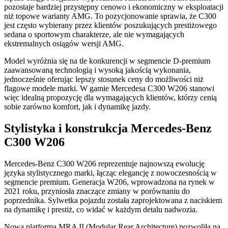
pozostaje bardziej przystępny cenowo i ekonomiczny w eksploatacji
niż topowe warianty AMG. To pozycjonowanie sprawia, że C300
jest często wybierany przez klientów poszukujących prestiżowego
sedana o sportowym charakterze, ale nie wymagających
ekstremalnych osiągów wersji AMG.
Model wyróżnia się na tle konkurencji w segmencie D-premium
zaawansowaną technologią i wysoką jakością wykonania,
jednocześnie oferując lepszy stosunek ceny do możliwości niż
flagowe modele marki. W gamie Mercedesa C300 W206 stanowi
więc idealną propozycję dla wymagających klientów, którzy cenią
sobie zarówno komfort, jak i dynamikę jazdy.
Stylistyka i konstrukcja Mercedes-Benz
C300 W206
Mercedes-Benz C300 W206 reprezentuje najnowszą ewolucję
języka stylistycznego marki, łącząc elegancję z nowoczesnością w
segmencie premium. Generacja W206, wprowadzona na rynek w
2021 roku, przyniosła znaczące zmiany w porównaniu do
poprzednika. Sylwetka pojazdu została zaprojektowana z naciskiem
na dynamikę i prestiż, co widać w każdym detalu nadwozia.
Nowa platforma MRA II (Modular Rear Architecture) pozwoliła na