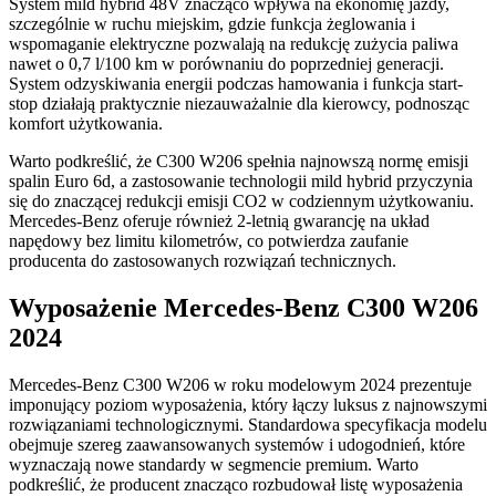
System mild hybrid 48V znacząco wpływa na ekonomię jazdy,
szczególnie w ruchu miejskim, gdzie funkcja żeglowania i
wspomaganie elektryczne pozwalają na redukcję zużycia paliwa
nawet o 0,7 l/100 km w porównaniu do poprzedniej generacji.
System odzyskiwania energii podczas hamowania i funkcja start-
stop działają praktycznie niezauważalnie dla kierowcy, podnosząc
komfort użytkowania.
Warto podkreślić, że C300 W206 spełnia najnowszą normę emisji
spalin Euro 6d, a zastosowanie technologii mild hybrid przyczynia
się do znaczącej redukcji emisji CO2 w codziennym użytkowaniu.
Mercedes-Benz oferuje również 2-letnią gwarancję na układ
napędowy bez limitu kilometrów, co potwierdza zaufanie
producenta do zastosowanych rozwiązań technicznych.
Wyposażenie Mercedes-Benz C300 W206
2024
Mercedes-Benz C300 W206 w roku modelowym 2024 prezentuje
imponujący poziom wyposażenia, który łączy luksus z najnowszymi
rozwiązaniami technologicznymi. Standardowa specyfikacja modelu
obejmuje szereg zaawansowanych systemów i udogodnień, które
wyznaczają nowe standardy w segmencie premium. Warto
podkreślić, że producent znacząco rozbudował listę wyposażenia