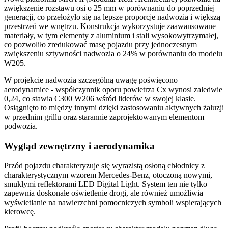
zwiększenie rozstawu osi o 25 mm w porównaniu do poprzedniej
generacji, co przełożyło się na lepsze proporcje nadwozia i większą
przestrzeń we wnętrzu. Konstrukcja wykorzystuje zaawansowane
materiały, w tym elementy z aluminium i stali wysokowytrzymałej,
co pozwoliło zredukować masę pojazdu przy jednoczesnym
zwiększeniu sztywności nadwozia o 24% w porównaniu do modelu
W205.
W projekcie nadwozia szczególną uwagę poświęcono
aerodynamice - współczynnik oporu powietrza Cx wynosi zaledwie
0,24, co stawia C300 W206 wśród liderów w swojej klasie.
Osiągnięto to między innymi dzięki zastosowaniu aktywnych żaluzji
w przednim grillu oraz starannie zaprojektowanym elementom
podwozia.
Wygląd zewnętrzny i aerodynamika
Przód pojazdu charakteryzuje się wyrazistą osłoną chłodnicy z
charakterystycznym wzorem Mercedes-Benz, otoczoną nowymi,
smukłymi reflektorami LED Digital Light. System ten nie tylko
zapewnia doskonałe oświetlenie drogi, ale również umożliwia
wyświetlanie na nawierzchni pomocniczych symboli wspierających
kierowcę.