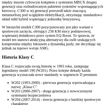
między innymi cyfrowym kokpitem z systemem MBUX drugiej
generacji oraz rozbudowanym pakietem systemów wspomagających
kierowcę. C300 w tej generacji przeszedł także znaczącą
metamorfozę pod względem elektryfikacji, otrzymując standardowo
układ mild hybrid wspierający jednostkę benzynową.
W hierarchii modeli C300 pozycjonowany jest jako wariant o
sportowym zacięciu, oferujący 258 KM mocy podstawowej,
wspieranej dodatkowo przez system EQ Boost. To sprawia, że
model ten stanowi atrakcyjną alternatywę dla osób szukających
kompromisu między luksusem a dynamiką jazdy, nie decydując się
jednak na topowe wersje AMG.
Historia Klasy C
Klasa C rozpoczęła swoją historię w 1993 roku, zastępując
legendarny model 190 (W201). Przez kolejne dekady każda
generacja wyznaczała nowe standardy w segmencie D premium:
W202 (1993-2000) - pierwsza generacja wprowadzająca
nazwę „Klasa C”
W203 (2000-2007) - druga generacja z nowoczesnymi
systemami bezpieczeństwa
W204 (2007-2014) - trzecia generacja o bardziej sportowym
charakterze