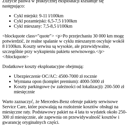
Zużycie paliwa w praktycznej eksploatacji kształtuje się
następująco:
Cykl miejski: 9-11 l/100km
Cykl pozamiejski: 6,5-7,5 l/100km
Cykl mieszany: 7,5-8,5 l/100km
<blockquote class="quote"> <p>Po przejechaniu 30 000 km mogę
potwierdzić, że realne spalanie w cyklu mieszanym oscyluje wokół
8 l/100km. Koszty serwisu są wysokie, ale przewidywalne,
szczególnie przy wykupieniu pakietu serwisowego.</p>
</blockquote>
Dodatkowe koszty eksploatacyjne obejmują:
Ubezpieczenie OC/AC: 4500-7000 zł rocznie
Wymiana opon (komplet premium): 4000-5000 zł
Koszty parkingowe (w zależności od lokalizacji): 200-500 zł
miesięcznie
Warto zaznaczyć, że Mercedes-Benz oferuje pakiety serwisowe
Service Care, które pozwalają na rozłożenie kosztów obsługi na
miesięczne raty. Podstawowy pakiet na 4 lata to wydatek około 250-
300 zł miesięcznie, ale zapewnia on przewidywalność kosztów i
gwarancję oryginalnych części.