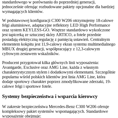
standardowego w porównaniu do poprzedniej generacji,
jednocześnie oferując rozbudowane pakiety opcjonalne dla bardziej
wymagających klientów.
W podstawowej konfiguracji C300 W206 otrzymujemy 18-calowe
felgi aluminiowe, adaptacyjne reflektory LED High Performance
oraz system KEYLESS-GO. Wnętrze standardowo wykończone
jest tapicerką ze sztucznej skóry ARTICO, a fotele przednie
posiadają elektryczną regulację z pamięcią ustawień. Centralnym
elementem kokpitu jest 11,9-calowy ekran systemu multimedialnego
MBUX drugiej generacji, współpracujący z 12,3-calowym
cyfrowym zestawem wskaźników.
Producent przygotował kilka głównych linii wyposażenia:
Avantgarde, Exclusive oraz AMG Line, każda z własnym
charakterystycznym stylem i dodatkowymi elementami. Szczególnie
popularna wśród polskich klientów jest linia AMG Line, która
dodaje sportowy charakter poprzez zmodyfikowane zderzaki, 19-
calowe felgi i sportowe fotele.
Systemy bezpieczeństwa i wsparcia kierowcy
W zakresie bezpieczeństwa Mercedes-Benz C300 W206 oferuje
kompleksowy pakiet systemów wspomagających. Standardowe
wyposażenie obejmuje: