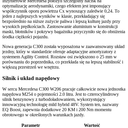
Inżynierowie Mercedesa położyli szczególny nacisk na
optymalizację aerodynamiki, czego efektem jest imponujący
współczynnik oporu powietrza Cx wynoszący zaledwie 0,24. To
jeden z najlepszych wyników w klasie, przekładający się
bezpośrednio na niższe zużycie paliwa i lepszą kulturę jazdy przy
wysokich prędkościach. Zastosowanie aluminium w konstrukcji
maski, błotników i pokrywy bagażnika przyczyniło się do obniżenia
środka ciężkości pojazdu.
Nowa generacja C300 została wyposażona w zaawansowany układ
jezdny, który w standardzie oferuje adaptacyjne amortyzatory z
systemem Agility Control. Rozstaw osi zwiększono o 25 mm w
porównaniu do poprzednika, co przekłada się na lepszą stabilność i
większą przestrzeń we wnętrzu.
Silnik i układ napędowy
W sercu Mercedesa C300 W206 pracuje całkowicie nowa jednostka
napędowa M254 o pojemności 2.0 litra. Jest to czterocylindrowy
silnik benzynowy z turbodoładowaniem, wykorzystujący
innowacyjną technologię mild hybrid 48V. System ten, nazwany
EQ Boost, zapewnia dodatkowe 20 KM i 200 Nm momentu
obrotowego w określonych warunkach jazdy.
Parametr
Wartość