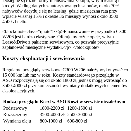
Dostępne są różne formy finansowania zakupu, w tym leasing i
kredyt. Według danych z autoryzowanych salonów, około 70%
nabywców decyduje się na leasing, gdzie miesięczna rata przy
wpłacie własnej 15% i okresie 36 miesięcy wynosi około 3500-
4500 zł netto.
<blockquote class="quote"> <p>Finansowanie w przypadku C300
W206 jest bardzo elastyczne. Oferujemy różne opcje, w tym
Lease&Drive z pakietem serwisowym, co pozwala precyzyjnie
zaplanować miesięczne wydatki.</p> </blockquote>
Koszty eksploatacji i serwisowania
Regularne przeglądy serwisowe C300 W206 należy wykonywać co
15 000 km lub raz w roku. Koszty standardowego przeglądu w
ASO rozpoczynają się od około 1800 zł, jednak mogą wzrosnąć do
3500-4000 zł przy konieczności wymiany dodatkowych elementów
eksploatacyjnych.
Rodzaj przeglądu
Koszt w ASO
Koszt w serwisie niezależnym
Podstawowy
1800-2200 zł
1200-1500 zł
Rozszerzony
3500-4000 zł
2500-3000 zł
Wymiana oleju
800-1000 zł
600-800 zł