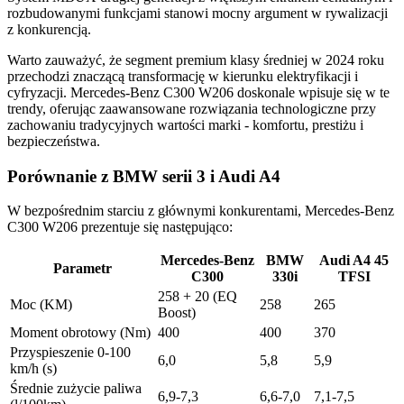
rozbudowanymi funkcjami stanowi mocny argument w rywalizacji
z konkurencją.
Warto zauważyć, że segment premium klasy średniej w 2024 roku
przechodzi znaczącą transformację w kierunku elektryfikacji i
cyfryzacji. Mercedes-Benz C300 W206 doskonale wpisuje się w te
trendy, oferując zaawansowane rozwiązania technologiczne przy
zachowaniu tradycyjnych wartości marki - komfortu, prestiżu i
bezpieczeństwa.
Porównanie z BMW serii 3 i Audi A4
W bezpośrednim starciu z głównymi konkurentami, Mercedes-Benz
C300 W206 prezentuje się następująco:
Mercedes-Benz
BMW
Audi A4 45
Parametr
C300
330i
TFSI
258 + 20 (EQ
Moc (KM)
258
265
Boost)
Moment obrotowy (Nm)
400
400
370
Przyspieszenie 0-100
6,0
5,8
5,9
km/h (s)
Średnie zużycie paliwa
6,9-7,3
6,6-7,0
7,1-7,5