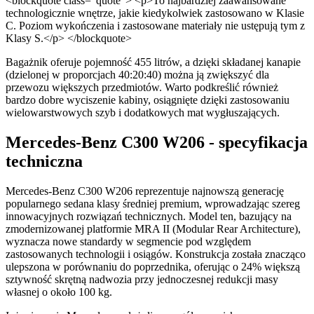
<blockquote class="quote"> <p>To najbardziej zaawansowane
technologicznie wnętrze, jakie kiedykolwiek zastosowano w Klasie
C. Poziom wykończenia i zastosowane materiały nie ustępują tym z
Klasy S.</p> </blockquote>
Bagażnik oferuje pojemność 455 litrów, a dzięki składanej kanapie
(dzielonej w proporcjach 40:20:40) można ją zwiększyć dla
przewozu większych przedmiotów. Warto podkreślić również
bardzo dobre wyciszenie kabiny, osiągnięte dzięki zastosowaniu
wielowarstwowych szyb i dodatkowych mat wygłuszających.
Mercedes-Benz C300 W206 - specyfikacja
techniczna
Mercedes-Benz C300 W206 reprezentuje najnowszą generację
popularnego sedana klasy średniej premium, wprowadzając szereg
innowacyjnych rozwiązań technicznych. Model ten, bazujący na
zmodernizowanej platformie MRA II (Modular Rear Architecture),
wyznacza nowe standardy w segmencie pod względem
zastosowanych technologii i osiągów. Konstrukcja została znacząco
ulepszona w porównaniu do poprzednika, oferując o 24% większą
sztywność skrętną nadwozia przy jednoczesnej redukcji masy
własnej o około 100 kg.