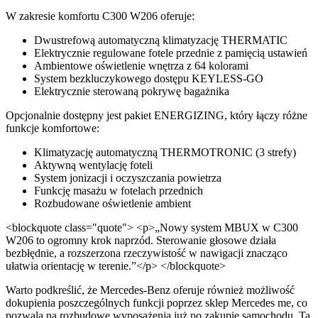
W zakresie komfortu C300 W206 oferuje:
Dwustrefową automatyczną klimatyzację THERMATIC
Elektrycznie regulowane fotele przednie z pamięcią ustawień
Ambientowe oświetlenie wnętrza z 64 kolorami
System bezkluczykowego dostępu KEYLESS-GO
Elektrycznie sterowaną pokrywę bagażnika
Opcjonalnie dostępny jest pakiet ENERGIZING, który łączy różne
funkcje komfortowe:
Klimatyzację automatyczną THERMOTRONIC (3 strefy)
Aktywną wentylację foteli
System jonizacji i oczyszczania powietrza
Funkcję masażu w fotelach przednich
Rozbudowane oświetlenie ambient
<blockquote class="quote"> <p>„Nowy system MBUX w C300
W206 to ogromny krok naprzód. Sterowanie głosowe działa
bezbłędnie, a rozszerzona rzeczywistość w nawigacji znacząco
ułatwia orientację w terenie.”</p> </blockquote>
Warto podkreślić, że Mercedes-Benz oferuje również możliwość
dokupienia poszczególnych funkcji poprzez sklep Mercedes me, co
pozwala na rozbudowę wyposażenia już po zakupie samochodu. Ta