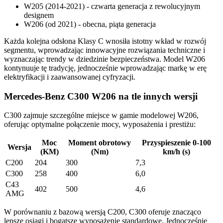
W205 (2014-2021) - czwarta generacja z rewolucyjnym
designem
W206 (od 2021) - obecna, piąta generacja
Każda kolejna odsłona Klasy C wnosiła istotny wkład w rozwój
segmentu, wprowadzając innowacyjne rozwiązania techniczne i
wyznaczając trendy w dziedzinie bezpieczeństwa. Model W206
kontynuuje tę tradycję, jednocześnie wprowadzając markę w erę
elektryfikacji i zaawansowanej cyfryzacji.
Mercedes-Benz C300 W206 na tle innych wersji
C300 zajmuje szczególne miejsce w gamie modelowej W206,
oferując optymalne połączenie mocy, wyposażenia i prestiżu:
Moc
Moment obrotowy
Przyspieszenie 0-100
Wersja
(KM)
(Nm)
km/h (s)
C200
204
300
7,3
C300
258
400
6,0
C43
402
500
4,6
AMG
W porównaniu z bazową wersją C200, C300 oferuje znacząco
lepsze osiągi i bogatsze wyposażenie standardowe. Jednocześnie