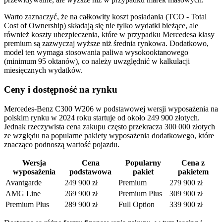
Warto zaznaczyć, że na całkowity koszt posiadania (TCO - Total
Cost of Ownership) składają się nie tylko wydatki bieżące, ale
również koszty ubezpieczenia, które w przypadku Mercedesa klasy
premium są zazwyczaj wyższe niż średnia rynkowa. Dodatkowo,
model ten wymaga stosowania paliwa wysokooktanowego
(minimum 95 oktanów), co należy uwzględnić w kalkulacji
miesięcznych wydatków.
Ceny i dostępność na rynku
Mercedes-Benz C300 W206 w podstawowej wersji wyposażenia na
polskim rynku w 2024 roku startuje od około 249 900 złotych.
Jednak rzeczywista cena zakupu często przekracza 300 000 złotych
ze względu na popularne pakiety wyposażenia dodatkowego, które
znacząco podnoszą wartość pojazdu.
Wersja
Cena
Popularny
Cena z
wyposażenia
podstawowa
pakiet
pakietem
Avantgarde
249 900 zł
Premium
279 900 zł
AMG Line
269 900 zł
Premium Plus
309 900 zł
Premium Plus
289 900 zł
Full Option
339 900 zł