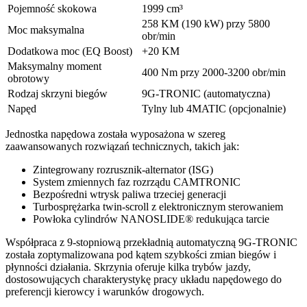
Pojemność skokowa
1999 cm³
258 KM (190 kW) przy 5800
Moc maksymalna
obr/min
Dodatkowa moc (EQ Boost)
+20 KM
Maksymalny moment
400 Nm przy 2000-3200 obr/min
obrotowy
Rodzaj skrzyni biegów
9G-TRONIC (automatyczna)
Napęd
Tylny lub 4MATIC (opcjonalnie)
Jednostka napędowa została wyposażona w szereg
zaawansowanych rozwiązań technicznych, takich jak:
Zintegrowany rozrusznik-alternator (ISG)
System zmiennych faz rozrządu CAMTRONIC
Bezpośredni wtrysk paliwa trzeciej generacji
Turbosprężarka twin-scroll z elektronicznym sterowaniem
Powłoka cylindrów NANOSLIDE® redukująca tarcie
Współpraca z 9-stopniową przekładnią automatyczną 9G-TRONIC
została zoptymalizowana pod kątem szybkości zmian biegów i
płynności działania. Skrzynia oferuje kilka trybów jazdy,
dostosowujących charakterystykę pracy układu napędowego do
preferencji kierowcy i warunków drogowych.