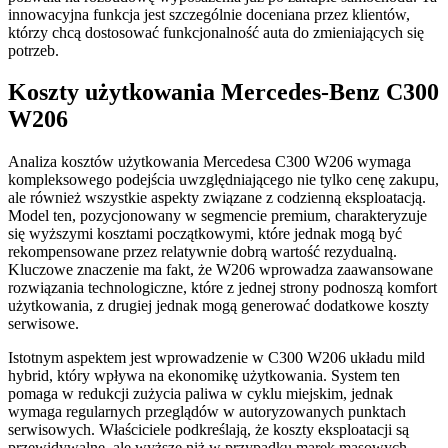
innowacyjna funkcja jest szczególnie doceniana przez klientów,
którzy chcą dostosować funkcjonalność auta do zmieniających się
potrzeb.
Koszty użytkowania Mercedes-Benz C300
W206
Analiza kosztów użytkowania Mercedesa C300 W206 wymaga
kompleksowego podejścia uwzględniającego nie tylko cenę zakupu,
ale również wszystkie aspekty związane z codzienną eksploatacją.
Model ten, pozycjonowany w segmencie premium, charakteryzuje
się wyższymi kosztami początkowymi, które jednak mogą być
rekompensowane przez relatywnie dobrą wartość rezydualną.
Kluczowe znaczenie ma fakt, że W206 wprowadza zaawansowane
rozwiązania technologiczne, które z jednej strony podnoszą komfort
użytkowania, z drugiej jednak mogą generować dodatkowe koszty
serwisowe.
Istotnym aspektem jest wprowadzenie w C300 W206 układu mild
hybrid, który wpływa na ekonomikę użytkowania. System ten
pomaga w redukcji zużycia paliwa w cyklu miejskim, jednak
wymaga regularnych przeglądów w autoryzowanych punktach
serwisowych. Właściciele podkreślają, że koszty eksploatacji są
przewidywalne, ale wyższe niż w przypadku marek masowych.