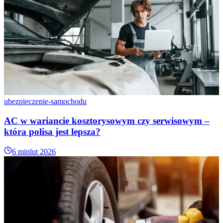
ubezpieczenie-samochodu
AC w wariancie kosztorysowym czy serwisowym –
która polisa jest lepsza?
6 min
lut 2026