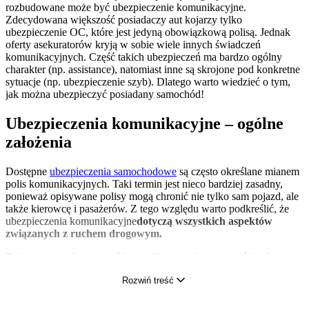
rozbudowane może być ubezpieczenie komunikacyjne.
Zdecydowana większość posiadaczy aut kojarzy tylko
ubezpieczenie OC, które jest jedyną obowiązkową polisą. Jednak
oferty asekuratorów kryją w sobie wiele innych świadczeń
komunikacyjnych. Część takich ubezpieczeń ma bardzo ogólny
charakter (np. assistance), natomiast inne są skrojone pod konkretne
sytuacje (np. ubezpieczenie szyb). Dlatego warto wiedzieć o tym,
jak można ubezpieczyć posiadany samochód!
Ubezpieczenia komunikacyjne – ogólne
założenia
Dostępne
ubezpieczenia samochodowe
są często określane mianem
polis komunikacyjnych. Taki termin jest nieco bardziej zasadny,
ponieważ opisywane polisy mogą chronić nie tylko sam pojazd, ale
także kierowcę i pasażerów. Z tego względu warto podkreślić, że
ubezpieczenia komunikacyjne
dotyczą wszystkich aspektów
związanych z ruchem drogowym.
Zakres i ceny ubezpieczeń komunikacyjnych mogą być bardzo
zróżnicowane. Z tego względu warto pokrótce omówić kilka
Rozwiń treść
ważniejszych świadczeń.