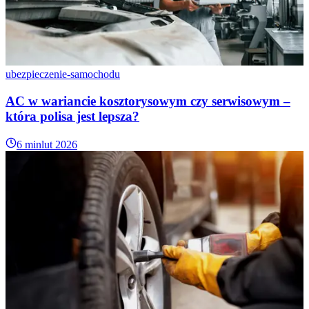
ubezpieczenie-samochodu
AC w wariancie kosztorysowym czy serwisowym –
która polisa jest lepsza?
6 min
lut 2026