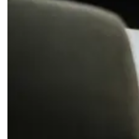
Aktualnie najlepszym rozwiązaniem jest z
akup ubezpieczenia
przez internet
. Ogromna większość asekuratorów prowadzi
sprzedaż polis online, dlatego warto skorzystać z takiej możliwości.
Wystarczy tylko wprowadzić swoje dane do systemu, aby ten mógł
dokonać indywidualnej kalkulacji składki. Następnie pozostaje
zaakceptować przygotowaną ofertę lub skorzystać z usług innej
firmy. Przy zakupie polisy online wszelkie formalności można
wypełnić drogą elektroniczną. Gotowe ubezpieczenie oraz inne
niezbędne dokumenty trafiają bezpośrednio na podany adres e-mail.
Niektórzy ubezpieczyciele umożliwiają zakup polisy przez telefon.
Warto jednak pamiętać, że przez telefon nie da się dokonać płatności
i odebrać dokumentów. Dlatego pod tym względem zamówienie
polisy online będzie bardziej praktyczne.
Podsumowanie
Ubezpieczenia komunikacyjne mogą być zarówno obowiązkowe
(OC), jak i dobrowolne (wszystkie inne świadczenia). Aktualnie to
polisy OC i AC są najczęściej kupowanymi ubezpieczeniami.
Jednak poza nimi warto zwrócić uwagę na: assistance, NNW i inne
polisy dodatkowe. W ten sposób można uzyskać pomoc w razie
wypadku lub innych problemów podczas jazdy. Warto również
pamiętać o tym, że ubezpieczenie komunikacyjne może być
dostępne w zupełnie różnych cenach. Asekuratorzy dokonują