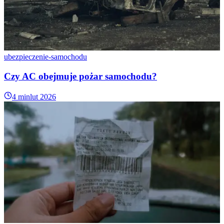
procedura. Na szczęście tutaj z pomocą może przyjść
ubezpieczenie
opon
. Zasady tej polisy są bardzo proste. Jeśli jedna z opon ulegnie
przebiciu podczas jazdy, asekurator zagwarantuje kierowcy pomoc
specjalistów. Na miejsce przybędzie wtedy specjalna ekipa, która
wymieni przebitą oponę. Dzięki temu kierowca może zaoszczędzić
wiele czasu i energii.
ubezpieczenie-samochodu
Ubezpieczenie z gwarancją pojazdu
Czy AC obejmuje pożar samochodu?
zastępczego
4 min
lut 2026
Dla wielu osób samochód stanowi narzędzie codziennej pracy.
Dlatego nagła awaria i konieczność naprawy pojazdu staje się
wówczas sporym problemem. Co można zrobić, aby uchronić się
przed taką ewentualnością? Dobrym rozwiązaniem będzie zakup
ubezpieczenia z gwarancją udostępnienia samochodu zastępczego
na czas trwania naprawy. Co prawda, taka polisa zazwyczaj nie jest
dostępna w formie indywidualnego świadczenia. Oznacza to, że
należy ją zakupić jako rozszerzenie innego ubezpieczenia
komunikacyjnego.
Ubezpieczenie bagażu
Jeżeli ktoś wybiera się na wakacje lub wyjazd służbowy własnym