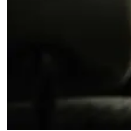
kalkulacji składki na podstawie informacji o ubezpieczanym
pojeździe oraz jego właścicielu. Dlatego kierowcy powinni
wybierać takie ubezpieczenia, które zapewnią im wymaganą
ochronę w przystępnej cenie. Jeżeli nie chcesz przepłacać za polisę
OC, AC lub assistance, kup ubezpieczenie online! Dzięki temu
unikniesz dodatkowej prowizji, która jest naliczana przy sprzedaży
stacjonarnej!
Ostatnia aktualizacja:
1 lutego 2026
Artykuł ma charakter informacyjny i nie stanowi porady prawnej ani
ubezpieczeniowej. W celu uzyskania indywidualnej porady skontaktuj
się z doradcą.