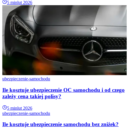
5 min
lut 2026
ubezpieczenie-samochodu
Ile kosztuje ubezpieczenie OC samochodu i od czego
zależy cena takiej polisy?
5 min
lut 2026
ubezpieczenie-samochodu
Ile kosztuje ubezpieczenie samochodu bez zniżek?