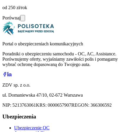
od 250 zł/rok
Porównaj
Portal o ubezpieczeniach komunikacyjnych
Poradniki o ubezpieczeniu samochodu - OC, AC, Assistance.
Porównujemy oferty, wyjaśniamy zawiłości polis i pomagamy
wybrać ochronę dopasowaną do Twojego auta.
ZDV sp. z o.o.
ul. Domaniewska 47/10, 02-672 Warszawa
NIP:
5213763061
KRS:
0000657907
REGON:
366306592
Ubezpieczenia
Ubezpieczenie OC