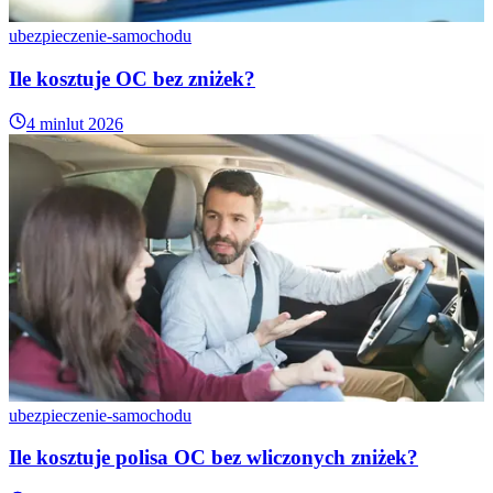
ubezpieczenie-samochodu
Ile kosztuje OC bez zniżek?
4 min
lut 2026
ubezpieczenie-samochodu
Ile kosztuje polisa OC bez wliczonych zniżek?