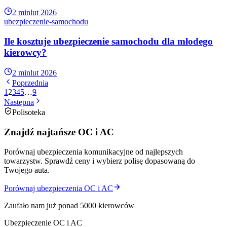
2 min
lut 2026
ubezpieczenie-samochodu
Ile kosztuje ubezpieczenie samochodu dla młodego
kierowcy?
2 min
lut 2026
Poprzednia
1
2
3
4
5
…
9
Następna
Polisoteka
Znajdź najtańsze OC i AC
Porównaj ubezpieczenia komunikacyjne od najlepszych
towarzystw. Sprawdź ceny i wybierz polisę dopasowaną do
Twojego auta.
Porównaj ubezpieczenia OC i AC
Zaufało nam już ponad 5000 kierowców
Ubezpieczenie OC i AC