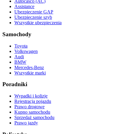
Autocasco (AC)
Assistance
Ubezpieczenie GAP
Ubezpieczenie szyb
Wszystkie ubezpieczenia
Samochody
Toyota
Volkswagen
Audi
BMW
Mercedes-Benz
Wszystkie marki
Poradniki
Wypadki i kolizje
Rejestracja pojazdu
Prawo drogowe
Kupno samochodu
Sprzedaż samochodu
Prawo jazdy