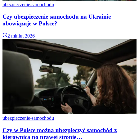
ubezpieczenie-samochodu
Czy ubezpieczenie samochodu na Ukrainie
obowiązuje w Polsce?
2 min
lut 2026
ubezpieczenie-samochodu
Czy w Polsce można ubezpieczyć samochód z
kierownicą po prawej stronie…