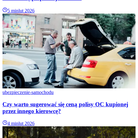
5 min
lut 2026
ubezpieczenie-samochodu
Czy warto sugerować się ceną polisy OC kupionej
przez innego kierowcę?
4 min
lut 2026